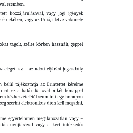
ival szemben.
tett hozzájárulásával, vagy jogi igények
 érdekében, vagy az Unió, illetve valamely
kat tagolt, széles körben használt, géppel
 eleget, az – az adott eljárási jogszabály
 belül tájékoztatja az Érintettet kérelme
zámát, ez a határidő további két hónappal
lem kézhezvételétől számított egy hónapon
őség szerint elektronikus úton kell megadni,
érelme egyértelműen megalapozatlan vagy –
atás nyújtásával vagy a kért intézkedés