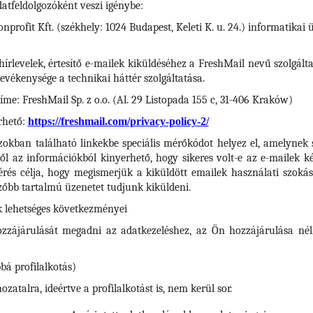
atfeldolgozóként veszi igénybe:
profit Kft. (székhely: 1024 Budapest, Keleti K. u. 24.) informatikai
írlevelek, értesítő e-mailek kiküldéséhez a FreshMail nevű szolgálta
tevékenysége a technikai háttér szolgáltatása.
me: FreshMail Sp. z o.o. (Al. 29 Listopada 155 c, 31-406 Kraków)
rhető:
https://freshmail.com/privacy-policy-2/
zokban található linkekbe speciális mérőkódot helyez el, amelynek se
l az információkból kinyerhető, hogy sikeres volt-e az e-mailek kéz
rés célja, hogy megismerjük a kiküldött emailek használati szokása
őbb tartalmú üzenetet tudjunk kiküldeni.
k lehetséges következményei
zzájárulását megadni az adatkezeléshez, az Ön hozzájárulása né
bá profilalkotás)
atalra, ideértve a profilalkotást is, nem kerül sor.