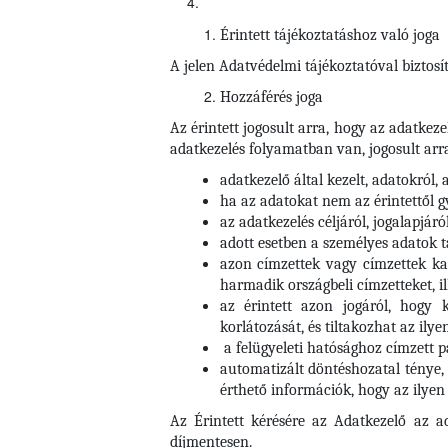
Érintett tájékoztatáshoz való joga
A jelen Adatvédelmi tájékoztatóval biztosít
Hozzáférés joga
Az érintett jogosult arra, hogy az adatkez
adatkezelés folyamatban van, jogosult arr
adatkezelő által kezelt, adatokról, 
ha az adatokat nem az érintettől 
az adatkezelés céljáról, jogalapjáró
adott esetben a személyes adatok 
azon címzettek vagy címzettek kat
harmadik országbeli címzetteket, i
az érintett azon jogáról, hogy 
korlátozását, és tiltakozhat az ilye
a felügyeleti hatósághoz címzett 
automatizált döntéshozatal ténye, 
érthető információk, hogy az ilyen 
Az Érintett kérésére az Adatkezelő az a
díjmentesen.