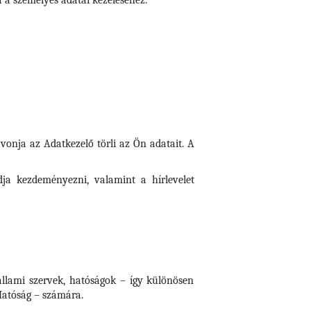
a a személyes adatai kezeléséhez.
onja az Adatkezelő törli az Ön adatait. A
dja kezdeményezni, valamint a hírlevelet
 állami szervek, hatóságok – így különösen
Hatóság – számára.