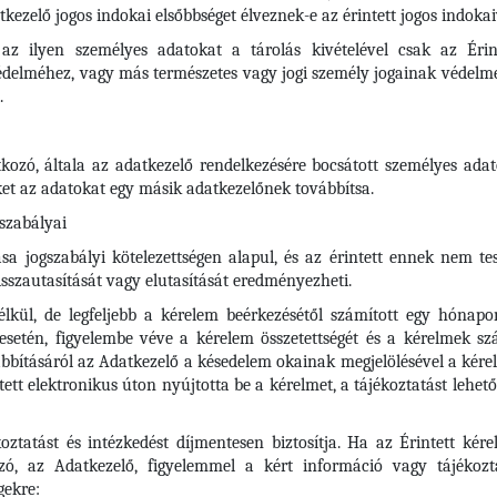
kezelő jogos indokai elsőbbséget élveznek-e az érintett jogos indoka
az ilyen személyes adatokat a tárolás kivételével csak az Érin
védelméhez, vagy más természetes vagy jogi személy jogainak védelme
.
tkozó, általa az adatkezelő rendelkezésére bocsátott személyes adato
t az adatokat egy másik adatkezelőnek továbbítsa.
 szabályai
 jogszabályi kötelezettségen alapul, és az érintett ennek nem tesz
sszautasítását vagy elutasítását eredményezheti.
kül, de legfeljebb a kérelem beérkezésétől számított egy hónapon
esetén, figyelembe véve a kérelem összetettségét és a kérelmek s
bításáról az Adatkezelő a késedelem okainak megjelölésével a kére
ntett elektronikus úton nyújtotta be a kérelmet, a tájékoztatást lehet
koztatást és intézkedést díjmentesen biztosítja. Ha az Érintett k
lzó, az Adatkezelő, figyelemmel a kért információ vagy tájékozt
gekre: