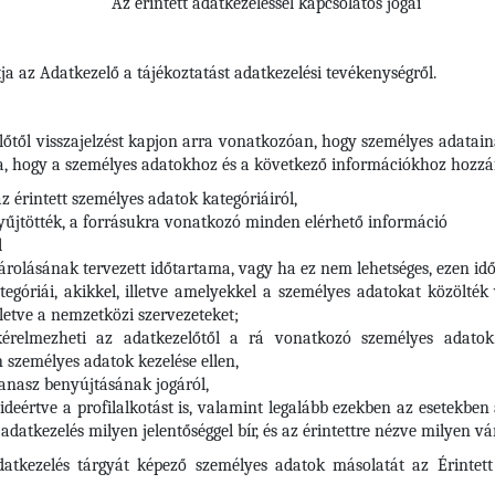
Az érintett adatkezeléssel kapcsolatos jogai
ja az Adatkezelő a tájékoztatást adatkezelési tevékenységről.
előtől visszajelzést kapjon arra vonatkozóan, hogy személyes adatai
a, hogy a személyes adatokhoz és a következő információkhoz hozzáf
az érintett személyes adatok kategóriáiról,
gyűjtötték, a forrásukra vonatkozó minden elérhető információ
l
tárolásának tervezett időtartama, vagy ha ez nem lehetséges, ezen 
egóriái, akikkel, illetve amelyekkel a személyes adatokat közölték
lletve a nemzetközi szervezeteket;
kérelmezheti az adatkezelőtől a rá vonatkozó személyes adatok h
n személyes adatok kezelése ellen,
panasz benyújtásának jogáról,
ideértve a profilalkotást is, valamint legalább ezekben az esetekben
adatkezelés milyen jelentőséggel bír, és az érintettre nézve milyen 
datkezelés tárgyát képező személyes adatok másolatát az Érintett