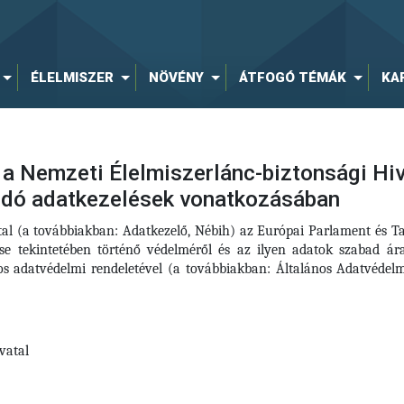
ÉLELMISZER
NÖVÉNY
ÁTFOGÓ TÉMÁK
KA
a Nemzeti Élelmiszerlánc-biztonsági Hiva
ódó adatkezelések vonatkozásában
tal (a továbbiakban: Adatkezelő, Nébih) az Európai Parlament és 
se tekintetében történő védelméről és az ilyen adatok szabad ár
ános adatvédelmi rendeletével (a továbbiakban: Általános Adatvéd
vatal