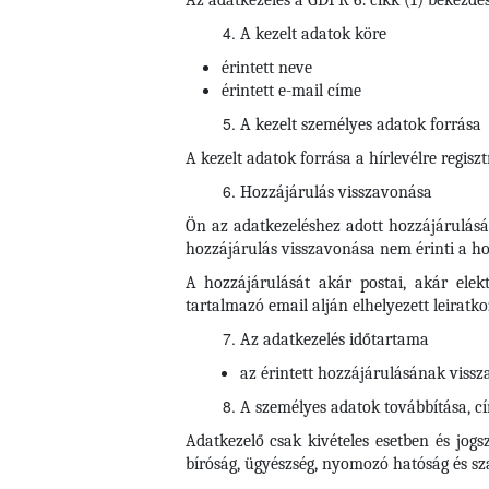
Az adatkezelés a GDPR 6. cikk (1) bekezdés
A kezelt adatok köre
érintett neve
érintett e-mail címe
A kezelt személyes adatok forrása
A kezelt adatok forrása a hírlevélre regisztr
Hozzájárulás visszavonása
Ön az adatkezeléshez adott hozzájárulásá
hozzájárulás visszavonása nem érinti a hoz
A hozzájárulását akár postai, akár elek
tartalmazó email alján elhelyezett leiratkoz
Az adatkezelés időtartama
az érintett hozzájárulásának vissza
A személyes adatok továbbítása, cím
Adatkezelő csak kivételes esetben és jogs
bíróság, ügyészség, nyomozó hatóság és s