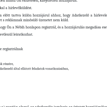
en ahhoz Ön előzetesen, kifejezetten hozzájárult.
al a hírlevélküldést.
em előtt tartva külön hozzájárul ahhoz, hogy Adatkezelő a hírlevel
tet s reklámnak minősülő üzenetet nem küld.
hogy Ön a Nébih honlapon regisztrál, és a hozzájárulás megadása eseté
vetlenül leiratkozhat.
e regisztrálnak
ók részére,
datkezelő által ellátott feladatok vonatkozásában,