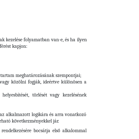
nak kezelése folyamatban van-e, és ha ilyen
érést kapjon:
időtartam meghatározásának szempontjai;
 vagy közölni fogják, ideértve különösen a
elyesbítését, törlését vagy kezelésének
 az alkalmazott logikára és arra vonatkozó
várható következményekkel jár.
 rendelkezésére bocsátja első alkalommal