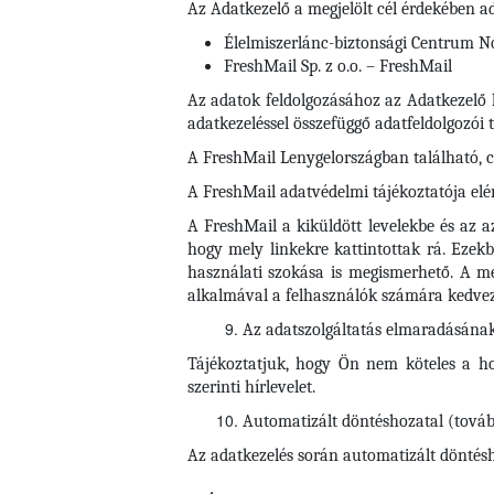
Az Adatkezelő a megjelölt cél érdekében ad
Élelmiszerlánc-biztonsági Centrum Non
FreshMail Sp. z o.o. – FreshMail
Az adatok feldolgozásához az Adatkezelő h
adatkezeléssel összefüggő adatfeldolgozói 
A FreshMail Lenygelországban található, cí
A FreshMail adatvédelmi tájékoztatója elé
A FreshMail a kiküldött levelekbe és az a
hogy mely linkekre kattintottak rá. Ezekbő
használati szokása is megismerhető. A mé
alkalmával a felhasználók számára kedvez
Az adatszolgáltatás elmaradásána
Tájékoztatjuk, hogy Ön nem köteles a ho
szerinti hírlevelet.
Automatizált döntéshozatal (továb
Az adatkezelés során automatizált döntéshoz