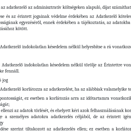
 az adatkezelő az adminisztratív költségeken alapuló, díjat számíthat 
ése és az érintett jogainak védelme érdekében az Adatkezelő kötele
ságának egyezéséről, ennek érdekében a tájékoztatás, az adatokba t
tásához kötött.
z Adatkezelő indokolatlan késedelem nélkül helyesbítse a rá vonatko
az Adatkezelő indokolatlan késedelem nélkül törölje az Érintettre 
e fennáll.
 jog
 Adatkezelő korlátozza az adatkezelést, ha az alábbiak valamelyike te
 pontosságát, ez esetben a korlátozás arra az időtartamra vonatkozi
ágát;
t ellenzi az adatok törlését, és ehelyett kéri azok felhasználásának ko
a személyes adatokra adatkezelés céljából, de az érintett igényl
gy
dése szerint tiltakozott az adatkezelés ellen; ez esetben a korlá