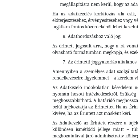
megállapításra nem kerül, hogy az adat
Ha az adatkezelés korlátozás alá esik, 
előterjesztéséhez, érvényesítéséhez vagy 
tagállam fontos közérdekéből lehet kezelni
Adathordozáshoz való jog:
Az érintett jogosult arra, hogy a rá vona
olvasható formátumban megkapja, és ezeke
Az érintetti joggyakorlás általános
Amennyiben a személyes adat szolgáltatása
rendelkezéseire figyelemmel – a kérelem vi
Az Adatkezelő indokolatlan késedelem nél
nyomán hozott intézkedésekről. Szükség 
meghosszabbítható. A határidő meghosszab
belül tájékoztatja az Érintettet. Ha az Éri
kivéve, ha az Érintett azt másként kéri.
Az Adatkezelő az Érintett részére a tájé
különösen ismétlődő jellege miatt – tú
meghozatalával járó adminisztratív költsé