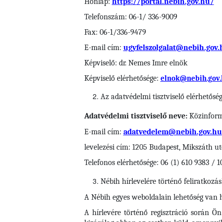
Honlap:
https://portal.nebih.gov.hu/
Telefonszám: 06-1/ 336-9009
Fax: 06-1/336-9479
E-mail cím:
ugyfelszolgalat@nebih.gov.
Képviselő: dr. Nemes Imre elnök
Képviselő elérhetősége:
elnok@nebih.gov.
Az adatvédelmi tisztviselő elérhetősé
Adatvédelmi tisztviselő neve:
Közinforma
E-mail cím:
adatvedelem@nebih.gov.hu
levelezési cím: 1205 Budapest, Mikszáth ut
Telefonos elérhetősége: 06 (1) 610 9383 / 1
Nébih
hírlevelére történő feliratkozá
A Nébih egyes weboldalain lehetőség van hí
A hírlevére történő regisztráció során Ö