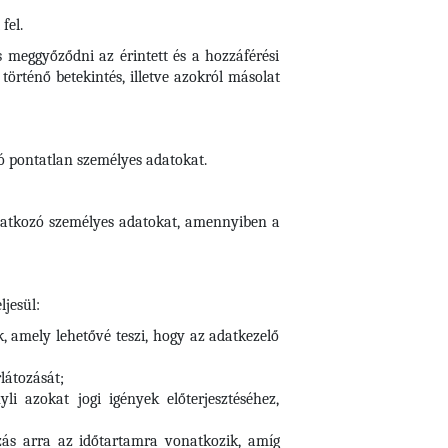
fel.
s meggyőződni az érintett és a hozzáférési
örténő betekintés, illetve azokról másolat
zó pontatlan személyes adatokat.
vonatkozó személyes adatokat, amennyiben a
ljesül:
k, amely lehetővé teszi, hogy az adatkezelő
rlátozását;
i azokat jogi igények előterjesztéséhez,
tozás arra az időtartamra vonatkozik, amíg