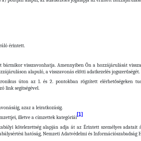
 a) pontján alapul, az adatkezelés jogalapja az érintett hozzájárulás
áló érintett.
t bármikor visszavonhatja. Amennyiben Ön a hozzájárulását visszav
zájáruláson alapuló, a visszavonás előtti adatkezelés jogszerűségét.
tronikus úton az 1. és 2. pontokban rögzített elérhetőségeken tu
ó link segítségével.
vonásáig, azaz a leiratkozásig.
[1]
zettjei, illetve a címzettek kategóriái
zabályi kötelezettség alapján adja át az Érintett személyes adatait
zabálysértési hatóság, Nemzeti Adatvédelmi és Információszabadság 