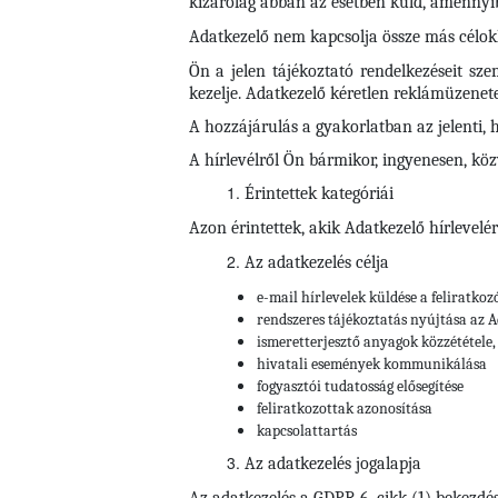
kizárólag abban az esetben küld, amennyib
Adatkezelő nem kapcsolja össze más célokk
Ön a jelen tájékoztató rendelkezéseit sz
kezelje. Adatkezelő kéretlen reklámüzene
A hozzájárulás a gyakorlatban az jelenti, 
A hírlevélről Ön bármikor, ingyenesen, köz
Érintettek kategóriái
Azon érintettek, akik Adatkezelő hírlevelér
Az adatkezelés célja
e-mail hírlevelek küldése a feliratkoz
rendszeres tájékoztatás nyújtása az A
ismeretterjesztő anyagok közzététele,
hivatali események kommunikálása
fogyasztói tudatosság elősegítése
feliratkozottak azonosítása
kapcsolattartás
Az adatkezelés jogalapja