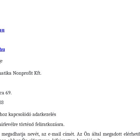
hu
hu
ge
tika Nonprofit Kft.
ca 69.
03
shoz kapcsolódó adatkezelés
rlevélre történő feliratkozásra.
n megadhatja nevét, az e-mail címét. Az Ön által megadott elérhető