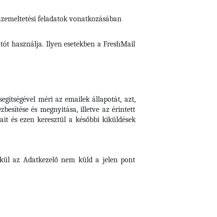
 üzemeltetési feladatok vonatkozásában
tót használja. Ilyen esetekben a FreshMail
gítségével méri az emailek állapotát, azt,
besítése és megnyitása, illetve az érintett
it és ezen keresztül a későbbi kiküldések
lkül az Adatkezelő nem küld a jelen pont