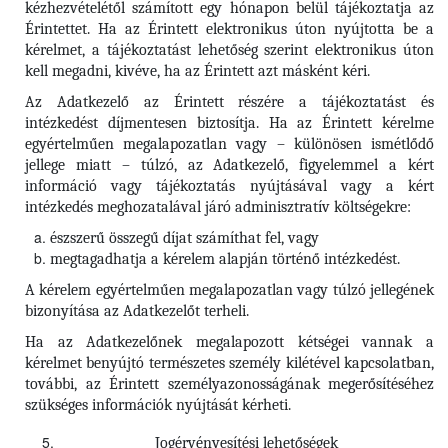
kézhezvételétől számított egy hónapon belül tájékoztatja az
Érintettet. Ha az Érintett elektronikus úton nyújtotta be a
kérelmet, a tájékoztatást lehetőség szerint elektronikus úton
kell megadni, kivéve, ha az Érintett azt másként kéri.
Az Adatkezelő az Érintett részére a tájékoztatást és
intézkedést díjmentesen biztosítja. Ha az Érintett kérelme
egyértelműen megalapozatlan vagy – különösen ismétlődő
jellege miatt – túlzó, az Adatkezelő, figyelemmel a kért
információ vagy tájékoztatás nyújtásával vagy a kért
intézkedés meghozatalával járó adminisztratív költségekre:
észszerű összegű díjat számíthat fel, vagy
megtagadhatja a kérelem alapján történő intézkedést.
A kérelem egyértelműen megalapozatlan vagy túlzó jellegének
bizonyítása az Adatkezelőt terheli.
Ha az Adatkezelőnek megalapozott kétségei vannak a
kérelmet benyújtó természetes személy kilétével kapcsolatban,
további, az Érintett személyazonosságának megerősítéséhez
szükséges információk nyújtását kérheti.
Jogérvényesítési lehetőségek