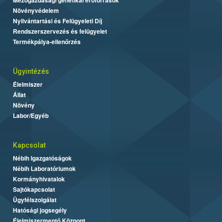
Mezőgazdasági genetikai erőforrások
Növényvédelem
Nyilvántartási és Felügyeleti Díj
Rendszerszervezés és felügyelet
Termékpálya-ellenőrzés
Ügyintézés
Élelmiszer
Állat
Növény
Labor/Egyéb
Kapcsolat
Nébih Igazgatóságok
Nébih Laboratóriumok
Kormányhivatalok
Sajtókapcsolat
Ügyfélszolgálat
Hatósági jogsegély
Élelmiszermentő Központ