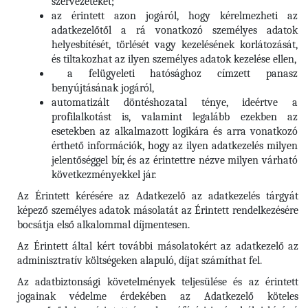
szervezeteket;
az érintett azon jogáról, hogy kérelmezheti az
adatkezelőtől a rá vonatkozó személyes adatok
helyesbítését, törlését vagy kezelésének korlátozását,
és tiltakozhat az ilyen személyes adatok kezelése ellen,
a felügyeleti hatósághoz címzett panasz
benyújtásának jogáról,
automatizált döntéshozatal ténye, ideértve a
profilalkotást is, valamint legalább ezekben az
esetekben az alkalmazott logikára és arra vonatkozó
érthető információk, hogy az ilyen adatkezelés milyen
jelentőséggel bír, és az érintettre nézve milyen várható
következményekkel jár.
Az Érintett kérésére az Adatkezelő az adatkezelés tárgyát
képező személyes adatok másolatát az Érintett rendelkezésére
bocsátja első alkalommal díjmentesen.
Az Érintett által kért további másolatokért az adatkezelő az
adminisztratív költségeken alapuló, díjat számíthat fel.
Az adatbiztonsági követelmények teljesülése és az érintett
jogainak védelme érdekében az Adatkezelő köteles