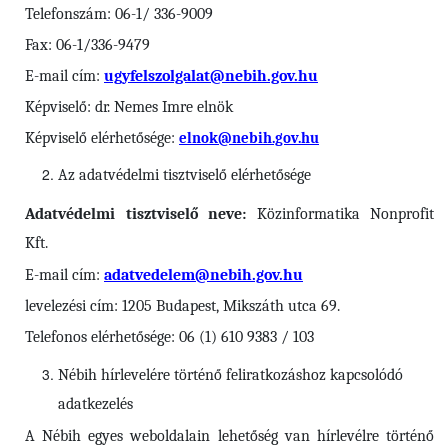
Telefonszám: 06-1/ 336-9009
Fax: 06-1/336-9479
E-mail cím:
ugyfelszolgalat@nebih.gov.hu
Képviselő: dr. Nemes Imre elnök
Képviselő elérhetősége:
elnok@nebih.gov.hu
Az adatvédelmi tisztviselő elérhetősége
Adatvédelmi tisztviselő neve:
Közinformatika Nonprofit
Kft.
E-mail cím:
adatvedelem@nebih.gov.hu
levelezési cím: 1205 Budapest, Mikszáth utca 69.
Telefonos elérhetősége: 06 (1) 610 9383 / 103
Nébih
hírlevelére történő feliratkozáshoz kapcsolódó
adatkezelés
A Nébih egyes weboldalain lehetőség van hírlevélre történő