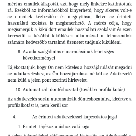
méri az emailek állapotát, azt, hogy mely linkekre kattintottak
rá. Ezekből az információkból kinyerhető, hogy sikeres volt-e
az e-mailek kézbesítése és megnyitása, illetve az érintett
használati szokása is megismerhető. A mérés célja, hogy
megismerjük a kiküldött emailek használati szokásait és ezen
keresztül a későbbi kiküldések alkalmával a felhasználók
számára kedvezőbb tartalmú üzenetet tudjunk kiküldeni.
Az adatszolgáltatás elmaradásának lehetséges
következményei
Tájékoztatjuk, hogy Ön nem köteles a hozzájárulását megadni
az adatkezeléshez, az Ön hozzájárulása nélkül az Adatkezelő
nem küld a jelen pont szerinti hírlevelet.
Automatizált döntéshozatal (továbbá profilalkotás)
Az adatkezelés során automatizált döntéshozatalra, ideértve a
profilalkotást is, nem kerül sor.
Az érintett adatkezeléssel kapcsolatos jogai
Érintett tájékoztatáshoz való joga