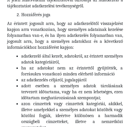
A jelen Adatvédelmi tájékoztatóval biztosítja az Adatkezelő a
tájékoztatást adatkezelési tevékenységről.
Hozzáférés joga
Az érintett jogosult arra, hogy az adatkezelőtől visszajelzést
kapjon arra vonatkozóan, hogy személyes adatainak kezelése
folyamatban van-e, és ha ilyen adatkezelés folyamatban van,
jogosult arra, hogy a személyes adatokhoz és a következő
információkhoz hozzáférést kapjon:
adatkezelő által kezelt, adatokról, az érintett személyes
adatok kategóriáiról,
ha az adatokat nem az érintettől gyűjtötték, a
forrásukra vonatkozó minden elérhető információ
az adatkezelés céljáról, jogalapjáról
adott esetben a személyes adatok tárolásának
tervezett időtartama, vagy ha ez nem lehetséges, ezen
időtartam meghatározásának szempontjai;
azon címzettek vagy címzettek kategóriái, akikkel,
illetve amelyekkel a személyes adatokat közölték vagy
közölni fogják, ideértve különösen a harmadik
országbeli címzetteket, illetve a nemzetközi