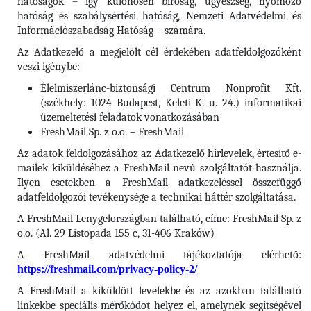
hatóságok – így különösen bíróság, ügyészség, nyomozó
hatóság és szabálysértési hatóság, Nemzeti Adatvédelmi és
Információszabadság Hatóság – számára.
Az Adatkezelő a megjelölt cél érdekében adatfeldolgozóként
veszi igénybe:
Élelmiszerlánc-biztonsági Centrum Nonprofit Kft.
(székhely: 1024 Budapest, Keleti K. u. 24.) informatikai
üzemeltetési feladatok vonatkozásában
FreshMail Sp. z o.o. – FreshMail
Az adatok feldolgozásához az Adatkezelő hírlevelek, értesítő e-
mailek kiküldéséhez a FreshMail nevű szolgáltatót használja.
Ilyen esetekben a FreshMail adatkezeléssel összefüggő
adatfeldolgozói tevékenysége a technikai háttér szolgáltatása.
A FreshMail Lenygelországban található, címe: FreshMail Sp. z
o.o. (Al. 29 Listopada 155 c, 31-406 Kraków)
A FreshMail adatvédelmi tájékoztatója elérhető:
https://freshmail.com/privacy-policy-2/
A FreshMail a kiküldött levelekbe és az azokban található
linkekbe speciális mérőkódot helyez el, amelynek segítségével