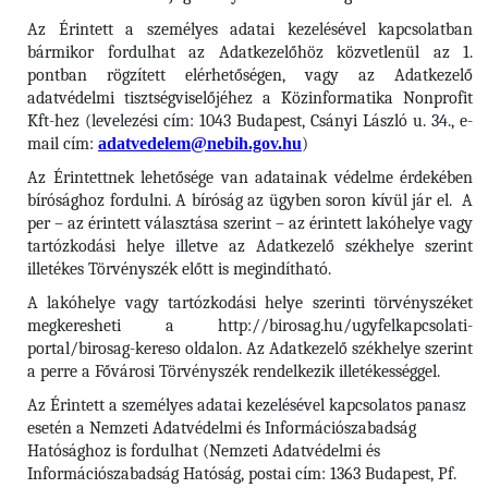
Az Érintett a személyes adatai kezelésével kapcsolatban
bármikor fordulhat az Adatkezelőhöz közvetlenül az 1.
pontban rögzített elérhetőségen, vagy az Adatkezelő
adatvédelmi tisztségviselőjéhez a Közinformatika Nonprofit
Kft-hez (levelezési cím: 1043 Budapest, Csányi László u. 34., e-
mail cím:
adatvedelem@nebih.gov.hu
)
Az Érintettnek lehetősége van adatainak védelme érdekében
bírósághoz fordulni. A bíróság az ügyben soron kívül jár el. A
per – az érintett választása szerint – az érintett lakóhelye vagy
tartózkodási helye illetve az Adatkezelő székhelye szerint
illetékes Törvényszék előtt is megindítható.
A lakóhelye vagy tartózkodási helye szerinti törvényszéket
megkeresheti a http://birosag.hu/ugyfelkapcsolati-
portal/birosag-kereso oldalon. Az Adatkezelő székhelye szerint
a perre a Fővárosi Törvényszék rendelkezik illetékességgel.
Az Érintett a személyes adatai kezelésével kapcsolatos panasz
esetén a Nemzeti Adatvédelmi és Információszabadság
Hatósághoz is fordulhat (Nemzeti Adatvédelmi és
Információszabadság Hatóság, postai cím: 1363 Budapest, Pf.