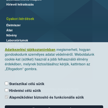
Hírlevél feliratkozás
Gyakori kérdések
Élelmiszer
Állat
Növény
Laboratóriumok
Labor/Egyéb
Adatkezelési tájékoztatónkban
megismerheti, hogyan
gondoskodunk személyes adatai védelméről. Weboldalunk
cookie-kat (sütiket) használ a jobb felhasználói élmény
érdekében, melynek biztosításához kérjük, kattintson az
„Elfogadom” gombra.
Statisztikai célú sütik
Nemzeti Élelmiszerlánc-biztonsági Hivatal
Hirdetési célú sütik
Cím: 1024 Budapest, Keleti Károly utca. 24.
Alapműködést biztosító és funkcionális sütik
Levelezési cím: 1525 Budapest. Pf. 30.