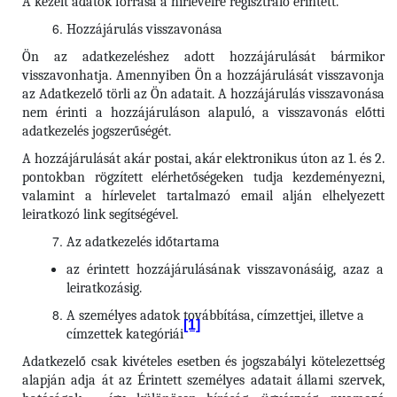
A kezelt adatok forrása a hírlevélre regisztráló érintett.
Hozzájárulás visszavonása
Ön az adatkezeléshez adott hozzájárulását bármikor
visszavonhatja. Amennyiben Ön a hozzájárulását visszavonja
az Adatkezelő törli az Ön adatait. A hozzájárulás visszavonása
nem érinti a hozzájáruláson alapuló, a visszavonás előtti
adatkezelés jogszerűségét.
A hozzájárulását akár postai, akár elektronikus úton az 1. és 2.
pontokban rögzített elérhetőségeken tudja kezdeményezni,
valamint a hírlevelet tartalmazó email alján elhelyezett
leiratkozó link segítségével.
Az adatkezelés időtartama
az érintett hozzájárulásának visszavonásáig, azaz a
leiratkozásig.
A személyes adatok továbbítása, címzettjei, illetve a
[1]
címzettek kategóriái
Adatkezelő csak kivételes esetben és jogszabályi kötelezettség
alapján adja át az Érintett személyes adatait állami szervek,