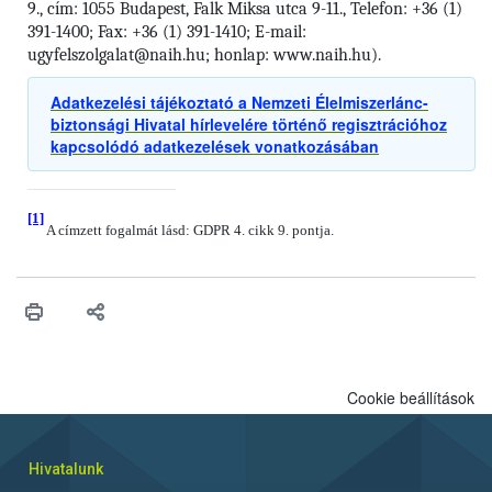
9., cím: 1055 Budapest, Falk Miksa utca 9-11., Telefon: +36 (1)
391-1400; Fax: +36 (1) 391-1410; E-mail:
ugyfelszolgalat@naih.hu; honlap: www.naih.hu).
Adatkezelési tájékoztató a Nemzeti Élelmiszerlánc-
biztonsági Hivatal hírlevelére történő regisztrációhoz
kapcsolódó adatkezelések vonatkozásában
[1]
A címzett fogalmát lásd: GDPR 4. cikk 9. pontja.
Cookie beállítások
Hivatalunk