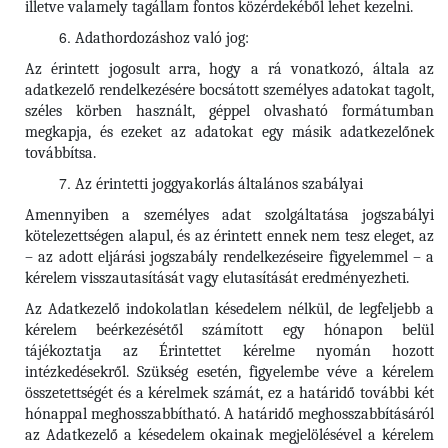
illetve valamely tagállam fontos közérdekéből lehet kezelni.
Adathordozáshoz való jog:
Az érintett jogosult arra, hogy a rá vonatkozó, általa az
adatkezelő rendelkezésére bocsátott személyes adatokat tagolt,
széles körben használt, géppel olvasható formátumban
megkapja, és ezeket az adatokat egy másik adatkezelőnek
továbbítsa.
Az érintetti joggyakorlás általános szabályai
Amennyiben a személyes adat szolgáltatása jogszabályi
kötelezettségen alapul, és az érintett ennek nem tesz eleget, az
– az adott eljárási jogszabály rendelkezéseire figyelemmel – a
kérelem visszautasítását vagy elutasítását eredményezheti.
Az Adatkezelő indokolatlan késedelem nélkül, de legfeljebb a
kérelem beérkezésétől számított egy hónapon belül
tájékoztatja az Érintettet kérelme nyomán hozott
intézkedésekről. Szükség esetén, figyelembe véve a kérelem
összetettségét és a kérelmek számát, ez a határidő további két
hónappal meghosszabbítható. A határidő meghosszabbításáról
az Adatkezelő a késedelem okainak megjelölésével a kérelem