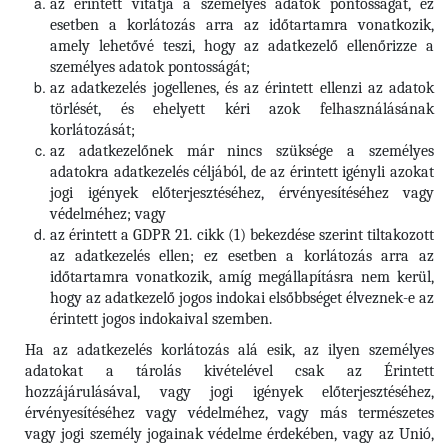
az érintett vitatja a személyes adatok pontosságát, ez
esetben a korlátozás arra az időtartamra vonatkozik,
amely lehetővé teszi, hogy az adatkezelő ellenőrizze a
személyes adatok pontosságát;
az adatkezelés jogellenes, és az érintett ellenzi az adatok
törlését, és ehelyett kéri azok felhasználásának
korlátozását;
az adatkezelőnek már nincs szüksége a személyes
adatokra adatkezelés céljából, de az érintett igényli azokat
jogi igények előterjesztéséhez, érvényesítéséhez vagy
védelméhez; vagy
az érintett a GDPR 21. cikk (1) bekezdése szerint tiltakozott
az adatkezelés ellen; ez esetben a korlátozás arra az
időtartamra vonatkozik, amíg megállapításra nem kerül,
hogy az adatkezelő jogos indokai elsőbbséget élveznek-e az
érintett jogos indokaival szemben.
Ha az adatkezelés korlátozás alá esik, az ilyen személyes
adatokat a tárolás kivételével csak az Érintett
hozzájárulásával, vagy jogi igények előterjesztéséhez,
érvényesítéséhez vagy védelméhez, vagy más természetes
vagy jogi személy jogainak védelme érdekében, vagy az Unió,