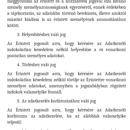
meggyőződni az érintett és a hozzáférési jogával élni kívánó
személy személyazonosságának egyezéséről, ennek érdekében
a tájékoztatás, az adatokba történő betekintés, illetve azokról
másolat kiadása is az érintett személyének azonosításához
kötött.
Helyesbítéshez való jog
Az Érintett jogosult arra, hogy kérésére az Adatkezelő
indokolatlan késedelem nélkül helyesbítse a rá vonatkozó
pontatlan személyes adatokat.
Törléshez való jog
Az Érintett
jogosult arra, hogy kérésére az Adatkezelő
indokolatlan késedelem nélkül törölje az Érintettre vonatkozó
személyes adatokat, amennyiben a jogszabályban rögzített
indokok valamelyike fennáll.
Az adatkezelés korlátozásához való jog
Az Érintett jogosult arra, hogy kérésére az Adatkezelő
korlátozza az adatkezelést, ha az alábbiak valamelyike
teljesül: