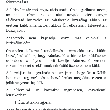
feliratkozásra.
A hírlevére történő regisztráció során Ön megadhatja nevét,
az e-mail címét. Az Ön által megadott elérhetőségre
tájékoztató hírlevelet az Adatkezelő kizárólag abban az
esetben küld, amennyiben ahhoz Ön előzetesen, kifejezetten
hozzájárult.
Adatkezelő nem kapcsolja össze más célokkal a
hírlevélküldést.
Ön a jelen tájékoztató rendelkezéseit szem előtt tartva külön
hozzájárul ahhoz, hogy Adatkezelő a hírlevelek küldéséhez
szükséges személyes adatait kezelje. Adatkezelő kéretlen
reklámüzenetet s reklámnak minősülő üzenetet nem küld.
A hozzájárulás a gyakorlatban az jelenti, hogy Ön a Nébih
honlapon regisztrál, és a hozzájárulás megadása esetén a
jelölőnégyzetet bejelöli.
A hírlevélről Ön bármikor, ingyenesen, közvetlenül
leiratkozhat.
Érintettek kategóriái