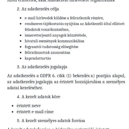
Azon érintettek, akik Adatkezelő hírlevelére regisztrálnak
Az adatkezelés célja
e-mail hírlevelek küldése a feliratkozók részére,
rendszeres tájékoztatás nyújtása az Adatkezelő által ellátott
feladatok vonatkozásában,
ismeretterjesztő anyagok közzététele,
hivatali események kommunikálása
fogyasztói tudatosság elősegítése
feliratkozottak azonosítása
kapcsolattartás
Az adatkezelés jogalapja
Az adatkezelés a GDPR 6. cikk (1) bekezdés a) pontján alapul,
az adatkezelés jogalapja az érintett hozzájárulása a személyes
adatai kezeléséhez.
A kezelt adatok köre
érintett neve
érintett e-mail címe
A kezelt személyes adatok forrása