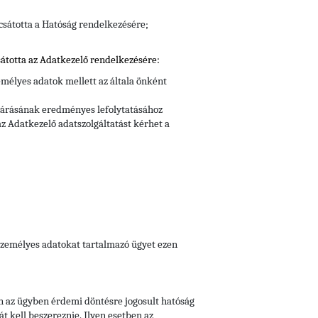
csátotta a Hatóság rendelkezésére;
átotta az Adatkezelő rendelkezésére:
mélyes adatok mellett az általa önként
ljárásának eredményes lefolytatásához
z Adatkezelő adatszolgáltatást kérhet a
 személyes adatokat tartalmazó ügyet ezen
n az ügyben érdemi döntésre jogosult hatóság
t kell beszereznie. Ilyen esetben az