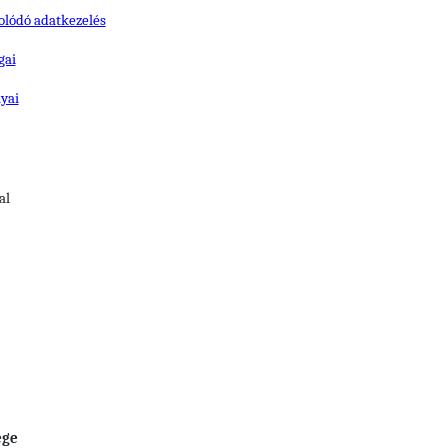
olódó adatkezelés
gai
lyai
al
ége