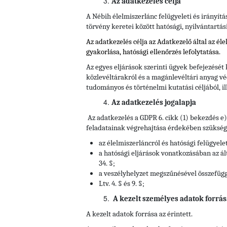
Az adatkezelés célja
A Nébih élelmiszerlánc felügyeleti és irányítá
törvény keretei között hatósági, nyilvántartás
Az adatkezelés célja az Adatkezelő által az él
gyakorlása, hatósági ellenőrzés lefolytatása.
Az egyes eljárások szerinti ügyek befejezését
közlevéltárakról és a magánlevéltári anyag vé
tudományos és történelmi kutatási céljából, il
Az adatkezelés jogalapja
Az adatkezelés a GDPR 6. cikk (1) bekezdés e
feladatainak végrehajtása érdekében szükséges
az élelmiszerláncról és hatósági felügyelet
a hatósági eljárások vonatkozásában az ált
34. §;
a veszélyhelyzet megszűnésével összefüggő
Ltv. 4. § és 9. §;
A kezelt személyes adatok forrás
A kezelt adatok forrása az érintett.