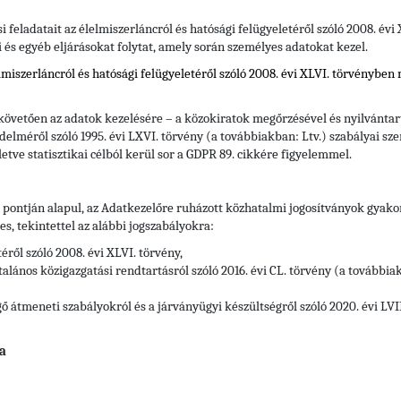
si feladatait az élelmiszerláncról és hatósági felügyeletéről szóló 2008. év
i és egyéb eljárásokat folytat, amely során személyes adatokat kezel.
elmiszerláncról és hatósági felügyeletéről szóló 2008. évi XLVI. törvényben
 követően az adatok kezelésére – a közokiratok megőrzésével és nyilvántart
delméről szóló 1995. évi LXVI. törvény (a továbbiakban: Ltv.)
szabályai sze
letve statisztikai célból kerül sor a GDPR 89. cikkére figyelemmel.
) pontján alapul, az Adatkezelőre ruházott közhatalmi jogosítványok gyak
, tekintettel az alábbi jogszabályokra:
éről szóló 2008. évi XLVI. törvény,
alános közigazgatási rendtartásról szóló 2016. évi CL. törvény (a továbbia
 átmeneti szabályokról és a járványügyi készültségről szóló 2020. évi LVIII
a