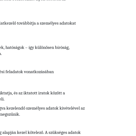
Adatkezelő továbbítja a személyes adatokat
vek, hatóságok – így különösen bíróság,
.
tési feladatok vonatkozásában
iktatja, és az iktatott iratok között a
li.
fogva kezelendő személyes adatok kivételével az
 megszűnik.
g alapján kezel kötelező. A szükséges adatok