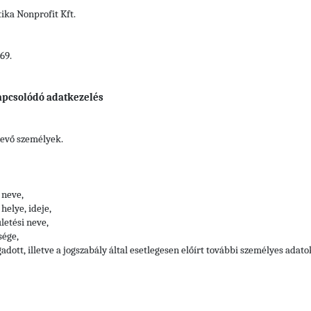
ka Nonprofit Kft.
69.
apcsolódó adatkezelés
vevő személyek.
 neve,
helye, ideje,
letési neve,
sége,
adott, illetve a jogszabály által esetlegesen előírt további személyes adato