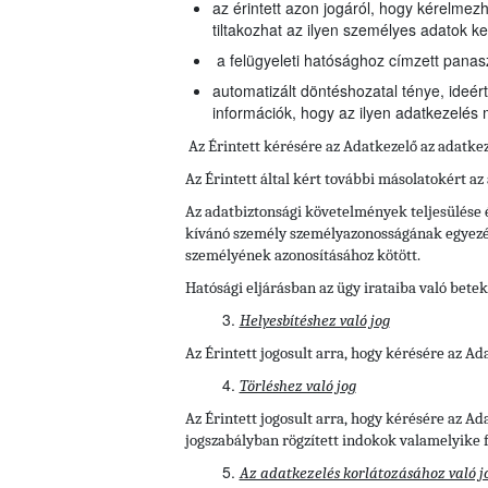
az érintett azon jogáról, hogy kérelmez
tiltakozhat az ilyen személyes adatok ke
a felügyeleti hatósághoz címzett panas
automatizált döntéshozatal ténye, ideért
információk, hogy az ilyen adatkezelés m
Az Érintett kérésére az Adatkezelő az adatke
Az Érintett által kért további másolatokért az
Az adatbiztonsági követelmények teljesülése é
kívánó személy személyazonosságának egyezésér
személyének azonosításához kötött.
Hatósági eljárásban az ügy irataiba való betek
Helyesbítéshez való jog
Az Érintett jogosult arra, hogy kérésére az A
Törléshez való jog
Az Érintett
jogosult arra, hogy kérésére az A
jogszabályban rögzített indokok valamelyike f
Az adatkezelés korlátozásához való j