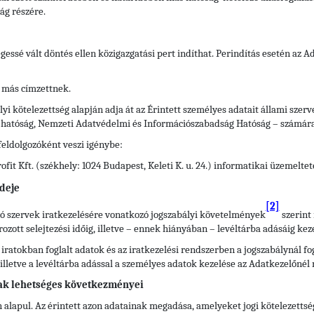
ág részére.
legessé vált döntés ellen közigazgatási pert indíthat. Perindítás esetén az 
 más címzettnek.
yi kötelezettség alapján adja át az Érintett személyes adatait állami szer
i hatóság, Nemzeti Adatvédelmi és Információszabadság Hatóság – számára
feldolgozóként veszi igénybe:
it Kft. (székhely: 1024 Budapest, Keleti K. u. 24.) informatikai üzemelte
deje
[2]
átó szervek iratkezelésére vonatkozó jogszabályi követelmények
szerint 
ott selejtezési időig, illetve – ennek hiányában – levéltárba adásáig keze
 iratokban foglalt adatok és az iratkezelési rendszerben a jogszabálynál 
), illetve a levéltárba adással a személyes adatok kezelése az Adatkezelőnél
ak lehetséges következményei
 alapul. Az érintett azon adatainak megadása, amelyeket jogi kötelezettsé