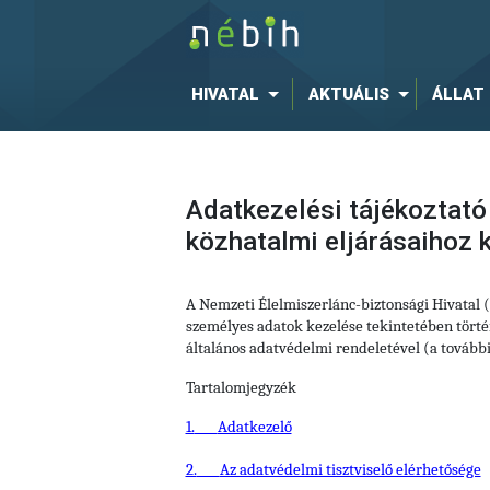
HIVATAL
AKTUÁLIS
ÁLLAT
Adatkezelési tájékoztató
közhatalmi eljárásaihoz
A Nemzeti Élelmiszerlánc-biztonsági Hivatal
személyes adatok kezelése tekintetében történ
általános adatvédelmi rendeletével (a tovább
Tartalomjegyzék
1.
Adatkezelő
2.
Az adatvédelmi tisztviselő elérhetősége