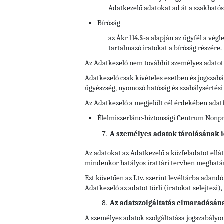
Adatkezelő adatokat ad át a szakhatós
Bíróság
az Ákr 114.§-a alapján az ügyfél a vég
tartalmazó iratokat a bíróság részére.
Az Adatkezelő nem továbbít személyes adatot
Adatkezelő csak kivételes esetben és jogszabál
ügyészség, nyomozó hatóság és szabálysértés
Az Adatkezelő a megjelölt cél érdekében adat
Élelmiszerlánc-biztonsági Centrum Nonprof
A személyes adatok tárolásának i
Az adatokat az Adatkezelő a közfeladatot ell
mindenkor hatályos irattári tervben meghatároz
Ezt követően az Ltv. szerint levéltárba adandó
Adatkezelő az adatot törli (iratokat selejtezi
Az adatszolgáltatás elmaradásán
A személyes adatok szolgáltatása jogszabályon