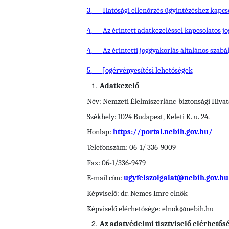
3.
Hatósági ellenőrzés ügyintézéshez kapcs
4.
Az érintett adatkezeléssel kapcsolatos jo
4.
Az érintetti joggyakorlás általános szabá
5.
Jogérvényesítési lehetőségek
Adatkezelő
Név: Nemzeti Élelmiszerlánc-biztonsági Hivat
Székhely: 1024 Budapest, Keleti K. u. 24.
Honlap:
https://portal.nebih.gov.hu/
Telefonszám: 06-1/ 336-9009
Fax: 06-1/336-9479
E-mail cím:
ugyfelszolgalat@nebih.gov.hu
Képviselő: dr. Nemes Imre elnök
Képviselő elérhetősége:
elnok@nebih.hu
Az adatvédelmi tisztviselő elérhetős