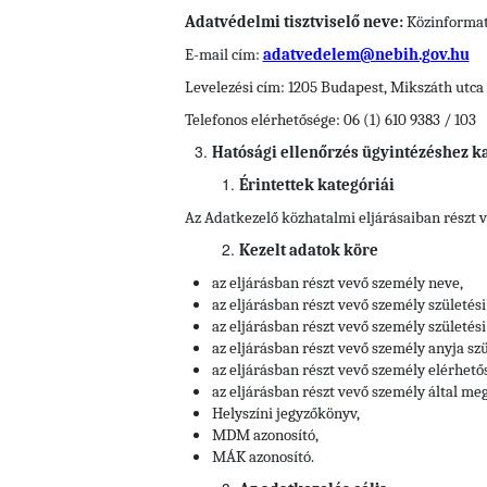
Adatvédelmi tisztviselő neve:
Közinformati
E-mail cím:
adatvedelem@nebih.gov.hu
Levelezési cím: 1205 Budapest, Mikszáth utca 
Telefonos elérhetősége: 06 (1) 610 9383 / 103
Hatósági ellenőrzés ügyintézéshez k
Érintettek kategóriái
Az Adatkezelő közhatalmi eljárásaiban részt 
Kezelt adatok köre
az eljárásban részt vevő személy neve,
az eljárásban részt vevő személy születési
az eljárásban részt vevő személy születési 
az eljárásban részt vevő személy anyja szü
az eljárásban részt vevő személy elérhető
az eljárásban részt vevő személy által meg
Helyszíni jegyzőkönyv,
MDM azonosító,
MÁK azonosító.