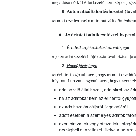
megadása nélkül Adatkezelő nem képes jogszab
Automatizált döntéshozatal (tová
Az adatkezelés során automatizált döntéshozata
4. Az érintett adatkezeléssel kapcsol
Érintett tájékoztatáshoz való joga
A jelen adatkezelési tájékoztatóval biztosítja
Hozzáférés joga:
Az érintett jogosult arra, hogy az adatkezelő
folyamatban van, jogosult arra, hogy a szemé
adatkezelő által kezelt, adatokról, az ér
ha az adatokat nem az érintettől gyűjtö
az adatkezelés céljáról, jogalapjáról
adott esetben a személyes adatok táro
azon címzettek vagy címzettek kategóriá
országbeli címzetteket, illetve a nemzet