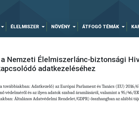
ÉLELMISZER
NÖVÉNY
ÁTFOGÓ TÉMÁK
KA
 a Nemzeti Élelmiszerlánc-biztonsági Hiv
 kapcsolódó adatkezeléséhez
 (a továbbiakban: Adatkezelő) az Európai Parlament és Tanács (EU) 2016/
ő védelméről és az ilyen adatok szabad áramlásáról, valamint a 95/46/EK 
iakban: Általános Adatvédelmi Rendelet/GDPR) összhangban az alábbi tájé