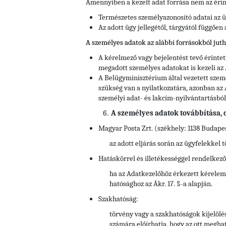
Amennyiben a kezelt adat forrása nem az érin
Természetes személyazonosító adatai az ü
Az adott ügy jellegétől, tárgyától függően
A személyes adatok az alábbi forrásokból jut
A kérelmező vagy bejelentést tevő érinte
megadott személyes adatokat is kezeli az
A Belügyminisztérium által vezetett szem
szükség van a nyilatkozatára, azonban az 
személyi adat- és lakcím-nyilvántartásból
A személyes adatok továbbítása, cí
Magyar Posta Zrt. (székhely: 1138 Budapes
az adott eljárás során az ügyfelekkel 
Hatáskörrel és illetékességgel rendelkez
ha az Adatkezelőhöz érkezett kérelem 
hatósághoz az Ákr. 17. §-a alapján.
Szakhatóság:
törvény vagy a szakhatóságok kijelöl
számára előírhatja, hogy az ott megha