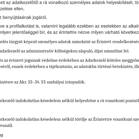
heti az adatkezelőtől a rá vonatkozó személyes adatok helyesbítését, tö
zelése ellen,
z benyújtásának jogáról,
ve a profilalkotást is, valamint legalább ezekben az esetekben az alkal
ilyen jelentőséggel bír, és az érintettre nézve milyen várható követke
zelés tárgyát képező személyes adatok másolatát az Érintett rendelkezésé
 adatkezelő az adminisztratív költségeken alapuló, díjat számíthat fel.
s az érintett jogainak védelme érdekében az Adatkezelő köteles meggyőződn
ől, ennek érdekében a tájékoztatás, az adatokba történő betekintés, illet
intésre az Ákr. 33–34. §§ szabályai irányadók.
datkezelő indokolatlan késedelem nélkül helyesbítse a rá vonatkozó pontat
datkezelő indokolatlan késedelem nélkül törölje az Érintettre vonatkozó s
ennáll.
og