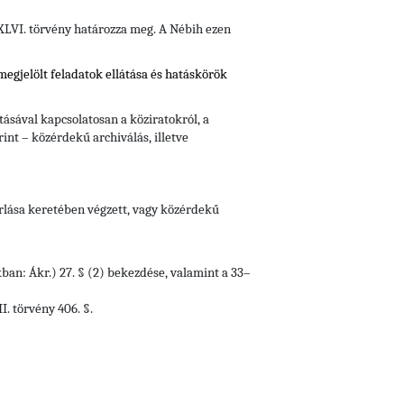
i XLVI. törvény határozza meg. A Nébih ezen
 megjelölt feladatok ellátása és hatáskörök
ásával kapcsolatosan a köziratokról, a
rint – közérdekű archiválás, illetve
orlása keretében végzett, vagy közérdekű
kban: Ákr.) 27. § (2) bekezdése, valamint a 33–
. törvény 406. §.