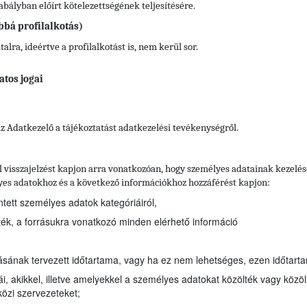
ályban előírt kötelezettségének teljesítésére.
bbá profilalkotás)
lra, ideértve a profilalkotást is, nem kerül sor.
atos jogai
 az Adatkezelő a tájékoztatást adatkezelési tevékenységről.
től visszajelzést kapjon arra vonatkozóan, hogy személyes adatainak kezelé
lyes adatokhoz és a következő információkhoz hozzáférést kapjon:
intett személyes adatok kategóriáiról,
tték, a forrásukra vonatkozó minden elérhető információ
lásának tervezett időtartama, vagy ha ez nem lehetséges, ezen időtar
i, akikkel, illetve amelyekkel a személyes adatokat közölték vagy közöl
közi szervezeteket;