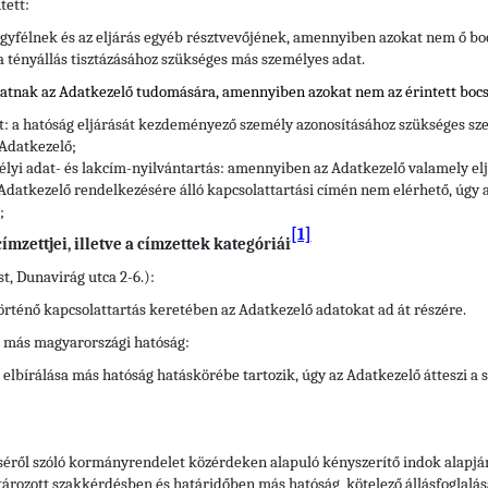
tett:
gyfélnek és az eljárás egyéb résztvevőjének, amennyiben azokat nem ő bo
 a tényállás tisztázásához szükséges más személyes adat.
hatnak az Adatkezelő tudomására, amennyiben azokat nem az érintett bocs
tt: a hatóság eljárását kezdeményező személy azonosításához szükséges sze
 Adatkezelő;
élyi adat- és lakcím-nyilvántartás: amennyiben az Adatkezelő valamely e
Adatkezelő rendelkezésére álló kapcsolattartási címén nem elérhető, úgy a
;
[1]
mzettjei, illetve a címzettek kategóriái
t, Dunavirág utca 2-6.):
történő kapcsolattartás keretében az Adatkezelő adatokat ad át részére.
ő más magyarországi hatóság:
elbírálása más hatóság hatáskörébe tartozik, úgy az Adatkezelő átteszi a
éséről szóló kormányrendelet közérdeken alapuló kényszerítő indok alapjá
tározott szakkérdésben és határidőben más hatóság kötelező állásfoglalásá