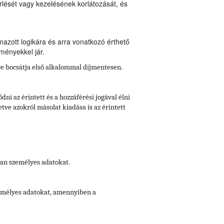
rlését vagy kezelésének korlátozását, és
mazott logikára és arra vonatkozó érthető
zményekkel jár.
re bocsátja első alkalommal díjmentesen.
i az érintett és a hozzáférési jogával élni
ve azokról másolat kiadása is az érintett
lan személyes adatokat.
zemélyes adatokat, amennyiben a