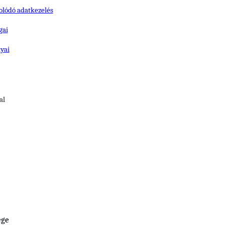
olódó adatkezelés
gai
lyai
al
ége