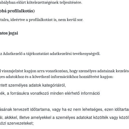
ályban előírt kötelezettségének teljesítésére.
bbá profilalkotás)
lra, ideértve a profilalkotást is, nem kerül sor.
atos jogai
 az Adatkezelő a tájékoztatást adatkezelési tevékenységről.
től visszajelzést kapjon arra vonatkozóan, hogy személyes adatainak kezelé
lyes adatokhoz és a következő információkhoz hozzáférést kapjon:
intett személyes adatok kategóriáiról,
tték, a forrásukra vonatkozó minden elérhető információ
lásának tervezett időtartama, vagy ha ez nem lehetséges, ezen időtar
i, akikkel, illetve amelyekkel a személyes adatokat közölték vagy közöl
közi szervezeteket;