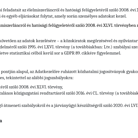
si feladatait az élelmiszerláncról és hatósági felügyeletéről szóló 2008. év
i és egyéb eljárásokat folytat, amely során személyes adatokat kezel.
elmiszerláncról és hatósági felügyeletéről szóló 2008. évi XLVI. törvényben
 követően az adatok kezelésére – a közokiratok megőrzésével és nyilvántart
delméről szóló 1995. évi LXVI. törvény (a továbbiakban: Ltv.)
szabályai sze
letve statisztikai célból kerül sor a GDPR 89. cikkére figyelemmel.
) pontján alapul, az Adatkezelőre ruházott közhatalmi jogosítványok gyak
, tekintettel az alábbi jogszabályokra:
éről szóló 2008. évi XLVI. törvény,
alános közigazgatási rendtartásról szóló 2016. évi CL. törvény (a továbbia
 átmeneti szabályokról és a járványügyi készültségről szóló 2020. évi LVIII
a