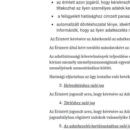
az érintett azon jogáról, hogy kérelmez
tiltakozhat az ilyen személyes adatok ke
a felügyeleti hatósághoz címzett panas
automatizált döntéshozatal ténye, ideért
információk, hogy az ilyen adatkezelés m
Az Érintett kérésére az Adatkezelő az adatke
Az Érintett által kért további másolatokért az
Az adatbiztonsági követelmények teljesülése é
kívánó személy személyazonosságának egyezésér
személyének azonosításához kötött.
Hatósági eljárásban az ügy irataiba való betek
Helyesbítéshez való jog
Az Érintett jogosult arra, hogy kérésére az A
Törléshez való jog
Az Érintett
jogosult arra, hogy kérésére az A
jogszabályban rögzített indokok valamelyike f
Az adatkezelés korlátozásához való j