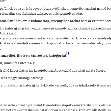
tett:
gyfélnek és az eljárás egyéb résztvevőjének, amennyiben azokat nem ő bo
 a tényállás tisztázásához szükséges más személyes adat.
hatnak az Adatkezelő tudomására, amennyiben azokat nem az érintett bocs
tt: a hatóság eljárását kezdeményező személy azonosításához szükséges sze
 Adatkezelő;
élyi adat- és lakcím-nyilvántartás: amennyiben az Adatkezelő valamely e
Adatkezelő rendelkezésére álló kapcsolattartási címén nem elérhető, úgy a
;
[1]
mzettjei, illetve a címzettek kategóriái
t, Dunavirág utca 2-6.):
történő kapcsolattartás keretében az Adatkezelő adatokat ad át részére.
ő más magyarországi hatóság:
elbírálása más hatóság hatáskörébe tartozik, úgy az Adatkezelő átteszi a
éséről szóló kormányrendelet közérdeken alapuló kényszerítő indok alapjá
tározott szakkérdésben és határidőben más hatóság kötelező állásfoglalásá