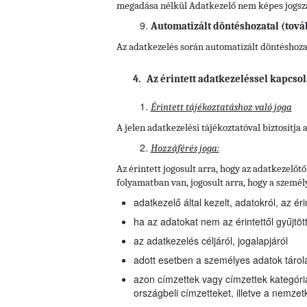
megadása nélkül Adatkezelő nem képes jogszab
Automatizált döntéshozatal (tová
Az adatkezelés során automatizált döntéshozata
4. Az érintett adatkezeléssel kapcsol
Érintett tájékoztatáshoz való joga
A jelen adatkezelési tájékoztatóval biztosítja
Hozzáférés joga:
Az érintett jogosult arra, hogy az adatkezelő
folyamatban van, jogosult arra, hogy a szemé
adatkezelő által kezelt, adatokról, az ér
ha az adatokat nem az érintettől gyűjtö
az adatkezelés céljáról, jogalapjáról
adott esetben a személyes adatok táro
azon címzettek vagy címzettek kategóriá
országbeli címzetteket, illetve a nemzet