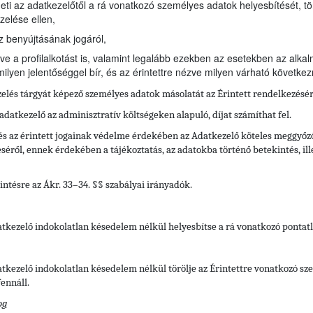
heti az adatkezelőtől a rá vonatkozó személyes adatok helyesbítését, tö
zelése ellen,
z benyújtásának jogáról,
ve a profilalkotást is, valamint legalább ezekben az esetekben az alkal
ilyen jelentőséggel bír, és az érintettre nézve milyen várható követke
zelés tárgyát képező személyes adatok másolatát az Érintett rendelkezésé
 adatkezelő az adminisztratív költségeken alapuló, díjat számíthat fel.
s az érintett jogainak védelme érdekében az Adatkezelő köteles meggyőződn
ől, ennek érdekében a tájékoztatás, az adatokba történő betekintés, illet
intésre az Ákr. 33–34. §§ szabályai irányadók.
datkezelő indokolatlan késedelem nélkül helyesbítse a rá vonatkozó pontat
datkezelő indokolatlan késedelem nélkül törölje az Érintettre vonatkozó s
ennáll.
og