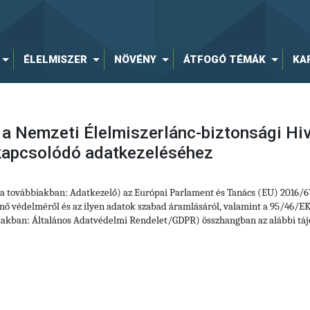
ÉLELMISZER
NÖVÉNY
ÁTFOGÓ TÉMÁK
KA
 a Nemzeti Élelmiszerlánc-biztonsági Hiv
 kapcsolódó adatkezeléséhez
 (a továbbiakban: Adatkezelő) az Európai Parlament és Tanács (EU) 2016/
ő védelméről és az ilyen adatok szabad áramlásáról, valamint a 95/46/EK 
iakban: Általános Adatvédelmi Rendelet/GDPR) összhangban az alábbi tájé