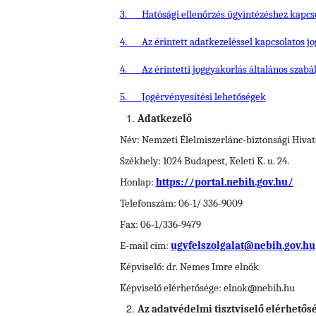
3.
Hatósági ellenőrzés ügyintézéshez kapcs
4.
Az érintett adatkezeléssel kapcsolatos jo
4.
Az érintetti joggyakorlás általános szabá
5.
Jogérvényesítési lehetőségek
Adatkezelő
Név: Nemzeti Élelmiszerlánc-biztonsági Hivat
Székhely: 1024 Budapest, Keleti K. u. 24.
Honlap:
https://portal.nebih.gov.hu/
Telefonszám: 06-1/ 336-9009
Fax: 06-1/336-9479
E-mail cím:
ugyfelszolgalat@nebih.gov.hu
Képviselő: dr. Nemes Imre elnök
Képviselő elérhetősége:
elnok@nebih.hu
Az adatvédelmi tisztviselő elérhetős