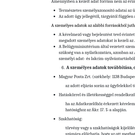
Amennyiben a kezelt adat forrása nem az érin
Természetes személyazonosító adatai az ü
Az adott ügy jellegétől, tárgyától függően
A személyes adatok az alábbi forrásokból jut
A kérelmező vagy bejelentést tevő érinte
megadott személyes adatokat is kezeli az
A Belügyminisztérium által vezetett szem
szükség van a nyilatkozatára, azonban az 
személyi adat- és lakcím-nyilvántartásból
A személyes adatok továbbítása, cí
Magyar Posta Zrt. (székhely: 1138 Budapes
az adott eljárás során az ügyfelekkel 
Hatáskörrel és illetékességgel rendelkez
ha az Adatkezelőhöz érkezett kérelem 
hatósághoz az Ákr. 17. §-a alapján.
Szakhatóság:
törvény vagy a szakhatóságok kijelöl
számára előírhatja, hogy az ott megha