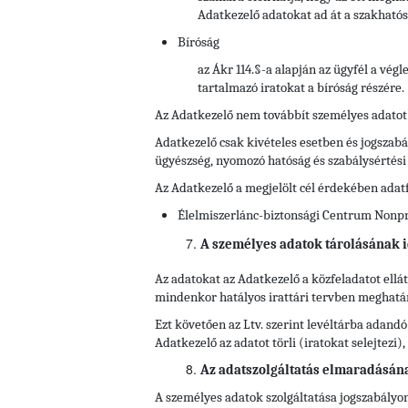
Adatkezelő adatokat ad át a szakhatós
Bíróság
az Ákr 114.§-a alapján az ügyfél a vég
tartalmazó iratokat a bíróság részére.
Az Adatkezelő nem továbbít személyes adatot
Adatkezelő csak kivételes esetben és jogszabál
ügyészség, nyomozó hatóság és szabálysértés
Az Adatkezelő a megjelölt cél érdekében adat
Élelmiszerlánc-biztonsági Centrum Nonprof
A személyes adatok tárolásának i
Az adatokat az Adatkezelő a közfeladatot ell
mindenkor hatályos irattári tervben meghatároz
Ezt követően az Ltv. szerint levéltárba adandó
Adatkezelő az adatot törli (iratokat selejtezi
Az adatszolgáltatás elmaradásán
A személyes adatok szolgáltatása jogszabályon