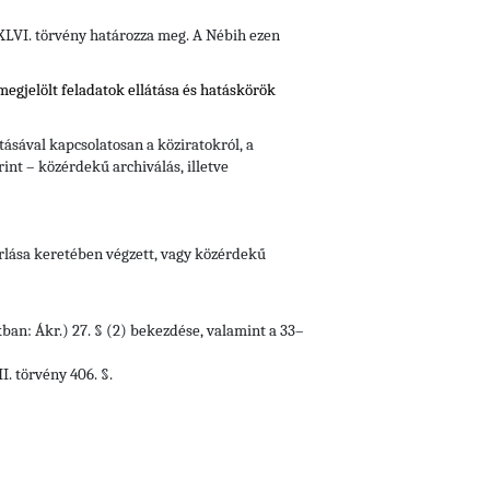
i XLVI. törvény határozza meg. A Nébih ezen
 megjelölt feladatok ellátása és hatáskörök
ásával kapcsolatosan a köziratokról, a
rint – közérdekű archiválás, illetve
orlása keretében végzett, vagy közérdekű
kban: Ákr.) 27. § (2) bekezdése, valamint a 33–
. törvény 406. §.