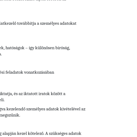
Adatkezelő továbbítja a személyes adatokat
vek, hatóságok – így különösen bíróság,
.
tési feladatok vonatkozásában
iktatja, és az iktatott iratok között a
li.
fogva kezelendő személyes adatok kivételével az
 megszűnik.
g alapján kezel kötelező. A szükséges adatok