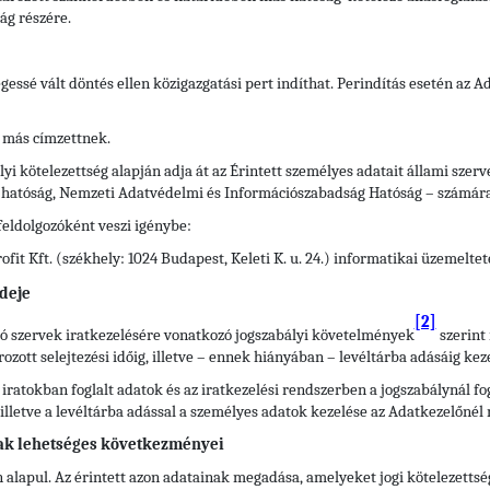
ág részére.
legessé vált döntés ellen közigazgatási pert indíthat. Perindítás esetén az 
 más címzettnek.
yi kötelezettség alapján adja át az Érintett személyes adatait állami szer
i hatóság, Nemzeti Adatvédelmi és Információszabadság Hatóság – számára
feldolgozóként veszi igénybe:
it Kft. (székhely: 1024 Budapest, Keleti K. u. 24.) informatikai üzemelte
deje
[2]
átó szervek iratkezelésére vonatkozó jogszabályi követelmények
szerint 
ott selejtezési időig, illetve – ennek hiányában – levéltárba adásáig keze
 iratokban foglalt adatok és az iratkezelési rendszerben a jogszabálynál 
), illetve a levéltárba adással a személyes adatok kezelése az Adatkezelőnél
ak lehetséges következményei
 alapul. Az érintett azon adatainak megadása, amelyeket jogi kötelezettsé