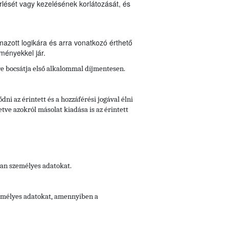
rlését vagy kezelésének korlátozását, és
mazott logikára és arra vonatkozó érthető
zményekkel jár.
re bocsátja első alkalommal díjmentesen.
i az érintett és a hozzáférési jogával élni
ve azokról másolat kiadása is az érintett
lan személyes adatokat.
zemélyes adatokat, amennyiben a