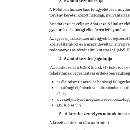
Az adatkezelés célja
A Nébih élelmiszerlánc felügyeleti és irányítá
törvény keretei között hatósági, nyilvántartás
Az adatkezelés célja az Adatkezelő által az él
gyakorlása, hatósági ellenőrzés lefolytatása.
Az egyes eljárások szerinti ügyek befejezését
közlevéltárakról és a magánlevéltári anyag vé
tudományos és történelmi kutatási céljából, il
Az adatkezelés jogalapja
Az adatkezelés a GDPR 6. cikk (1) bekezdés e
feladatainak végrehajtása érdekében szükséges
az élelmiszerláncról és hatósági felügyelet
a hatósági eljárások vonatkozásában az ált
34. §;
a veszélyhelyzet megszűnésével összefüggő
Ltv. 4. § és 9. §;
A kezelt személyes adatok forrás
A kezelt adatok forrása az érintett.