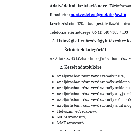
Adatvédelmi tisztviselő neve:
Közinformati
E-mail cím:
adatvedelem@nebih.gov.hu
Levelezési cím: 1205 Budapest, Mikszáth utca 
Telefonos elérhetősége: 06 (1) 610 9383 / 103
Hatósági ellenőrzés ügyintézéshez k
Érintettek kategóriái
Az Adatkezelő közhatalmi eljárásaiban részt 
Kezelt adatok köre
az eljárásban részt vevő személy neve,
az eljárásban részt vevő személy születési
az eljárásban részt vevő személy születési 
az eljárásban részt vevő személy anyja szü
az eljárásban részt vevő személy elérhető
az eljárásban részt vevő személy által meg
Helyszíni jegyzőkönyv,
MDM azonosító,
MÁK azonosító.