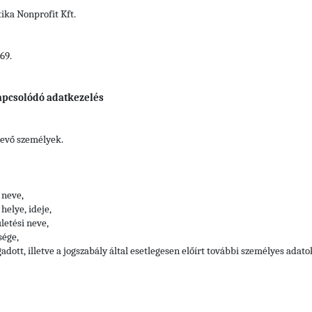
ka Nonprofit Kft.
69.
apcsolódó adatkezelés
vevő személyek.
 neve,
helye, ideje,
letési neve,
sége,
adott, illetve a jogszabály által esetlegesen előírt további személyes adato