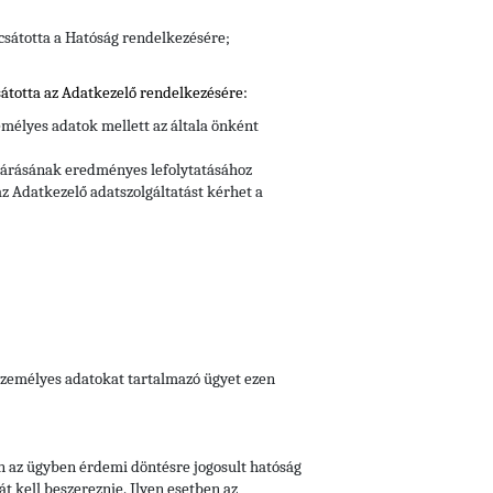
csátotta a Hatóság rendelkezésére;
átotta az Adatkezelő rendelkezésére:
mélyes adatok mellett az általa önként
ljárásának eredményes lefolytatásához
z Adatkezelő adatszolgáltatást kérhet a
 személyes adatokat tartalmazó ügyet ezen
n az ügyben érdemi döntésre jogosult hatóság
t kell beszereznie. Ilyen esetben az