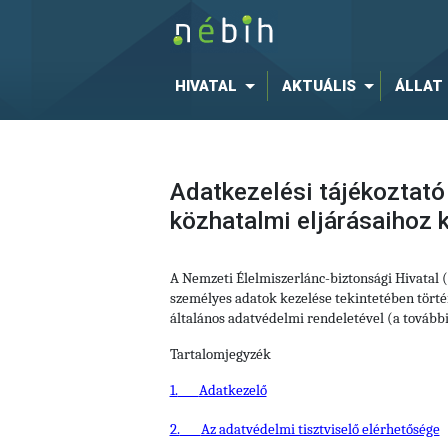
HIVATAL
AKTUÁLIS
ÁLLAT
Adatkezelési tájékoztató
közhatalmi eljárásaihoz
A Nemzeti Élelmiszerlánc-biztonsági Hivatal
személyes adatok kezelése tekintetében történ
általános adatvédelmi rendeletével (a tovább
Tartalomjegyzék
1.
Adatkezelő
2.
Az adatvédelmi tisztviselő elérhetősége