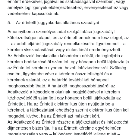
érintett érdekeivel, jogaival és szabadságaival szemben, vagy
amelyek jogi igények előterjesztéséhez, érvényesítéséhez vagy
védelméhez kapcsolódnak.
5. Az érintetti joggyakorlás általános szabályai
Amennyiben a személyes adat szolgáltatása jogszabályi
kötelezettségen alapul, és az érintett ennek nem tesz eleget, az
– az adott eljárási jogszabály rendelkezéseire figyelemmel – a
kérelem visszautasítását vagy elutasítását eredményezheti.
Az Adatkezelő indokolatlan késedelem nélkül, de legfeljebb a
kérelem beérkezésétől számított egy hónapon belül tájékoztatja
az Érintettet kérelme nyomán hozott intézkedésekről. Szükség
esetén, figyelembe véve a kérelem összetettségét és a
kérelmek számát, ez a határidő további két hónappal
meghosszabbítható. A határidő meghosszabbításáról az
Adatkezelő a késedelem okainak megjelölésével a kérelem
kézhezvételétől számított egy hónapon belül tájékoztatja az
Érintettet. Ha az Érintett elektronikus úton nyújtotta be a
kérelmet, a tájékoztatást lehetőség szerint elektronikus úton kell
megadni, kivéve, ha az Érintett azt másként kéri.
Az Adatkezelő az Érintett részére a tájékoztatást és intézkedést
díjmentesen biztosítja. Ha az Érintett kérelme egyértelműen
megalapozatlan vagy – különösen ismétlődő jellege miatt –