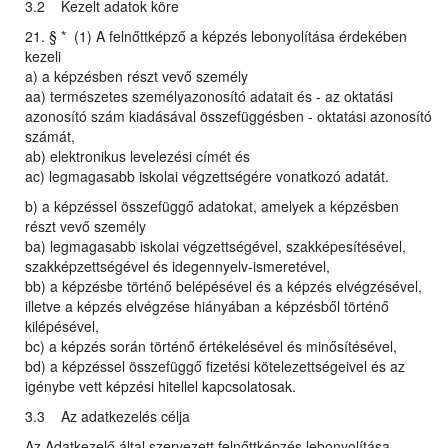
3.2 Kezelt adatok köre
21. § * (1) A felnőttképző a képzés lebonyolítása érdekében
kezeli
a) a képzésben részt vevő személy
aa) természetes személyazonosító adatait és - az oktatási
azonosító szám kiadásával összefüggésben - oktatási azonosító
számát,
ab) elektronikus levelezési címét és
ac) legmagasabb iskolai végzettségére vonatkozó adatát.
b) a képzéssel összefüggő adatokat, amelyek a képzésben
részt vevő személy
ba) legmagasabb iskolai végzettségével, szakképesítésével,
szakképzettségével és idegennyelv-ismeretével,
bb) a képzésbe történő belépésével és a képzés elvégzésével,
illetve a képzés elvégzése hiányában a képzésből történő
kilépésével,
bc) a képzés során történő értékelésével és minősítésével,
bd) a képzéssel összefüggő fizetési kötelezettségeivel és az
igénybe vett képzési hitellel kapcsolatosak.
3.3 Az adatkezelés célja
Az Adatkezelő által szervezett felnőttképzés lebonyolítása,