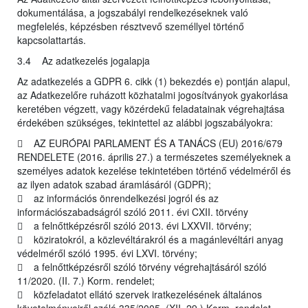
dokumentálása, a jogszabályi rendelkezéseknek való
megfelelés, képzésben résztvevő személlyel történő
kapcsolattartás.
3.4 Az adatkezelés jogalapja
Az adatkezelés a GDPR 6. cikk (1) bekezdés e) pontján alapul,
az Adatkezelőre ruházott közhatalmi jogosítványok gyakorlása
keretében végzett, vagy közérdekű feladatainak végrehajtása
érdekében szükséges, tekintettel az alábbi jogszabályokra:
 AZ EURÓPAI PARLAMENT ÉS A TANÁCS (EU) 2016/679
RENDELETE (2016. április 27.) a természetes személyeknek a
személyes adatok kezelése tekintetében történő védelméről és
az ilyen adatok szabad áramlásáról (GDPR);
 az információs önrendelkezési jogról és az
információszabadságról szóló 2011. évi CXII. törvény
 a felnőttképzésről szóló 2013. évi LXXVII. törvény;
 köziratokról, a közlevéltárakról és a magánlevéltári anyag
védelméről szóló 1995. évi LXVI. törvény;
 a felnőttképzésről szóló törvény végrehajtásáról szóló
11/2020. (II. 7.) Korm. rendelet;
 közfeladatot ellátó szervek iratkezelésének általános