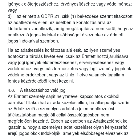
igények előterjesztéséhez, érvényesítéséhez vagy védelméhez;
vagy
d) az érintett a GDPR 21. cikk (1) bekezdése szerint tiltakozott
az adatkezelés ellen; ez esetben a korlátozás arra az
időtartamra vonatkozik, amíg megállapításra nem kerül, hogy az
adatkezelő jogos indokai elsőbbséget élveznek-e az érintett
jogos indokaival szemben.
Ha az adatkezelés korlátozás alá esik, az ilyen személyes
adatokat a tárolás kivételével csak az Érintett hozzájárulásával,
vagy jogi igények előterjesztéséhez, érvényesítéséhez vagy
védelméhez, vagy más természetes vagy jogi személy jogainak
védelme érdekében, vagy az Unió, illetve valamely tagállam
fontos közérdekéből lehet kezelni.
4.6. A tiltakozáshoz való jog
Az Érintett személy saját helyzetével kapcsolatos okokból
bármikor tiltakozhat az adatkezelés ellen, ha álláspontja szerint
az Adatkezelő a személyes adatát a jelen adatkezelési
tájékoztatóban megjelölt céllal összefüggésben nem
megfelelően kezelné. Ebben az esetben az Adatkezelőnek kell
igazolnia, hogy a személyes adat kezelését olyan kényszerítő
erejű jogos okok indokolják, amelyek elsőbbséget élveznek az