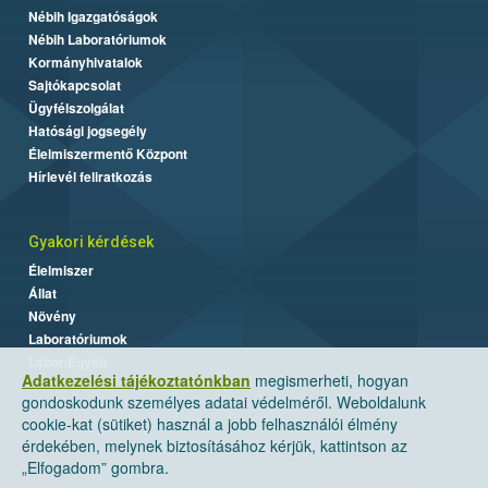
Nébih Igazgatóságok
Nébih Laboratóriumok
Kormányhivatalok
Sajtókapcsolat
Ügyfélszolgálat
Hatósági jogsegély
Élelmiszermentő Központ
Hírlevél feliratkozás
Gyakori kérdések
Élelmiszer
Állat
Növény
Laboratóriumok
Labor/Egyéb
Adatkezelési tájékoztatónkban
megismerheti, hogyan
gondoskodunk személyes adatai védelméről. Weboldalunk
cookie-kat (sütiket) használ a jobb felhasználói élmény
érdekében, melynek biztosításához kérjük, kattintson az
„Elfogadom” gombra.