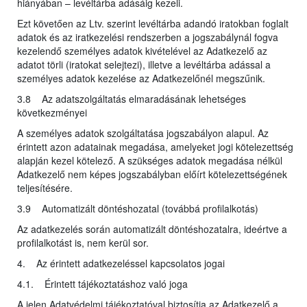
hiányában – levéltárba adásáig kezeli.
Ezt követően az Ltv. szerint levéltárba adandó iratokban foglalt
adatok és az iratkezelési rendszerben a jogszabálynál fogva
kezelendő személyes adatok kivételével az Adatkezelő az
adatot törli (iratokat selejtezi), illetve a levéltárba adással a
személyes adatok kezelése az Adatkezelőnél megszűnik.
3.8 Az adatszolgáltatás elmaradásának lehetséges
következményei
A személyes adatok szolgáltatása jogszabályon alapul. Az
érintett azon adatainak megadása, amelyeket jogi kötelezettség
alapján kezel kötelező. A szükséges adatok megadása nélkül
Adatkezelő nem képes jogszabályban előírt kötelezettségének
teljesítésére.
3.9 Automatizált döntéshozatal (továbbá profilalkotás)
Az adatkezelés során automatizált döntéshozatalra, ideértve a
profilalkotást is, nem kerül sor.
4. Az érintett adatkezeléssel kapcsolatos jogai
4.1. Érintett tájékoztatáshoz való joga
A jelen Adatvédelmi tájékoztatóval biztosítja az Adatkezelő a