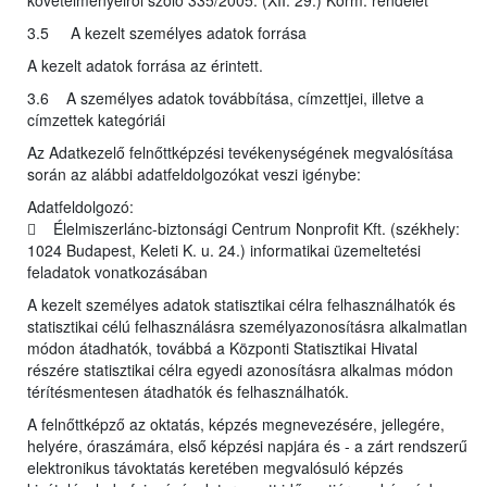
követelményeiről szóló 335/2005. (XII. 29.) Korm. rendelet
3.5 A kezelt személyes adatok forrása
A kezelt adatok forrása az érintett.
3.6 A személyes adatok továbbítása, címzettjei, illetve a
címzettek kategóriái
Az Adatkezelő felnőttképzési tevékenységének megvalósítása
során az alábbi adatfeldolgozókat veszi igénybe:
Adatfeldolgozó:
 Élelmiszerlánc-biztonsági Centrum Nonprofit Kft. (székhely:
1024 Budapest, Keleti K. u. 24.) informatikai üzemeltetési
feladatok vonatkozásában
A kezelt személyes adatok statisztikai célra felhasználhatók és
statisztikai célú felhasználásra személyazonosításra alkalmatlan
módon átadhatók, továbbá a Központi Statisztikai Hivatal
részére statisztikai célra egyedi azonosításra alkalmas módon
térítésmentesen átadhatók és felhasználhatók.
A felnőttképző az oktatás, képzés megnevezésére, jellegére,
helyére, óraszámára, első képzési napjára és - a zárt rendszerű
elektronikus távoktatás keretében megvalósuló képzés