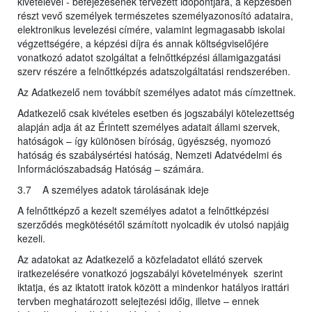
kivételével - befejezésének tervezett időpontjára, a képzésben
részt vevő személyek természetes személyazonosító adataira,
elektronikus levelezési címére, valamint legmagasabb iskolai
végzettségére, a képzési díjra és annak költségviselőjére
vonatkozó adatot szolgáltat a felnőttképzési államigazgatási
szerv részére a felnőttképzés adatszolgáltatási rendszerében.
Az Adatkezelő nem továbbít személyes adatot más címzettnek.
Adatkezelő csak kivételes esetben és jogszabályi kötelezettség
alapján adja át az Érintett személyes adatait állami szervek,
hatóságok – így különösen bíróság, ügyészség, nyomozó
hatóság és szabálysértési hatóság, Nemzeti Adatvédelmi és
Információszabadság Hatóság – számára.
3.7 A személyes adatok tárolásának ideje
A felnőttképző a kezelt személyes adatot a felnőttképzési
szerződés megkötésétől számított nyolcadik év utolsó napjáig
kezeli.
Az adatokat az Adatkezelő a közfeladatot ellátó szervek
iratkezelésére vonatkozó jogszabályi követelmények szerint
iktatja, és az iktatott iratok között a mindenkor hatályos irattári
tervben meghatározott selejtezési időig, illetve – ennek