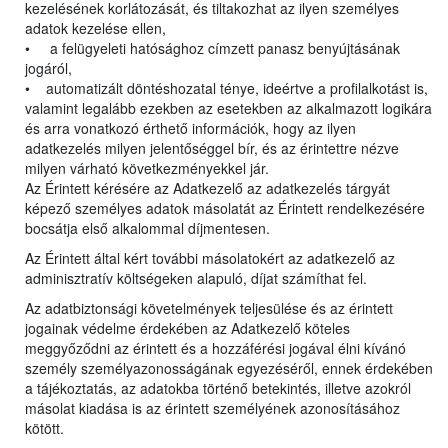
kezelésének korlátozását, és tiltakozhat az ilyen személyes
adatok kezelése ellen,
• a felügyeleti hatósághoz címzett panasz benyújtásának
jogáról,
• automatizált döntéshozatal ténye, ideértve a profilalkotást is,
valamint legalább ezekben az esetekben az alkalmazott logikára
és arra vonatkozó érthető információk, hogy az ilyen
adatkezelés milyen jelentőséggel bír, és az érintettre nézve
milyen várható következményekkel jár.
Az Érintett kérésére az Adatkezelő az adatkezelés tárgyát
képező személyes adatok másolatát az Érintett rendelkezésére
bocsátja első alkalommal díjmentesen.
Az Érintett által kért további másolatokért az adatkezelő az
adminisztratív költségeken alapuló, díjat számíthat fel.
Az adatbiztonsági követelmények teljesülése és az érintett
jogainak védelme érdekében az Adatkezelő köteles
meggyőződni az érintett és a hozzáférési jogával élni kívánó
személy személyazonosságának egyezéséről, ennek érdekében
a tájékoztatás, az adatokba történő betekintés, illetve azokról
másolat kiadása is az érintett személyének azonosításához
kötött.