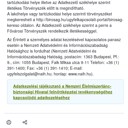
tartózkodási helye illetve az Adatkezelő székhelye szerint
illetékes Törvényszék előtt is megindítható.
A lakóhelye vagy tartózkodási helye szerinti törvényszéket
megkeresheti a http://birosag.hu/ugyfelkapcsolati-portal/birosag-
kereso oldalon. Az Adatkezelő székhelye szerint a perre a
Fővárosi Törvényszék rendelkezik illetékességgel.
Az Érintett a személyes adatai kezelésével kapcsolatos panasz
esetén a Nemzeti Adatvédelmi és Információszabadság
Hatósághoz is fordulhat (Nemzeti Adatvédelmi és
Információszabadság Hatóság, postacím: 1363 Budapest, Pf.:
9., cím: 1055 Budapest, Falk Miksa utca 9-11 Telefon: +36 (1)
391-1400; Fax: +36 (1) 391-1410; E-mail:
ugyfelszolgalat@naih.hu; honlap: www.naih.hu).
Adatkezelési tájékoztató a Nemzeti Élelmiszerlánc-
biztonsági Hivatal felnőttképzési tevékenységéhez
kapcsolódó adatkezeléséhez