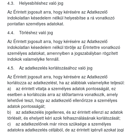
4.3. Helyesbítéshez való jog
Az Érintett jogosult arra, hogy kérésére az Adatkezelő
indokolatlan késedelem nélkül helyesbítse a rá vonatkozó
pontatlan személyes adatokat.
4.4. Törléshez való jog
Az Érintett jogosult arra, hogy kérésére az Adatkezelő
indokolatlan késedelem nélkül törölje az Érintettre vonatkozó
személyes adatokat, amennyiben a jogszabályban rögzített
indokok valamelyike fennáll.
4.5. Az adatkezelés korlátozásához való jog
Az Érintett jogosult arra, hogy kérésére az Adatkezelő
korlátozza az adatkezelést, ha az alábbiak valamelyike teljesül:
a) az érintett vitatja a személyes adatok pontosságát, ez
esetben a korlátozás arra az időtartamra vonatkozik, amely
lehetővé teszi, hogy az adatkezelő ellenőrizze a személyes
adatok pontosságát;
b) az adatkezelés jogellenes, és az érintett ellenzi az adatok
törlését, és ehelyett kéri azok felhasználásának korlátozását;
c) az adatkezelőnek már nincs szüksége a személyes
adatokra adatkezelés céljából, de az érintett igényli azokat jogi