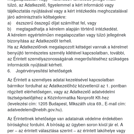
túlzó, az Adatkezelő, figyelemmel a kért információ vagy
tájékoztatás nyújtásával vagy a kért intézkedés meghozatalával
járó adminisztratív költségekre:
a) észszerű összegű díjat számíthat fel, vagy
b) megtagadhatja a kérelem alapján történő intézkedést.
A kérelem egyértelműen megalapozatlan vagy túlzó jellegének
bizonyítása az Adatkezelőt terheli.
Ha az Adatkezelőnek megalapozott kétségei vannak a kérelmet
benyújtó természetes személy kilétével kapcsolatban, további,
az Érintett személyazonosságának megerősítéséhez szükséges
információk nyújtását kérheti.
6. Jogérvényesítési lehetőségek
Az Érintett a személyes adatai kezelésével kapcsolatban
bármikor fordulhat az Adatkezelőhöz közvetlenül az 1. pontban
rögzített elérhetőségen, vagy az Adatkezelő adatvédelmi
tisztségviselőjéhez a Közinformatika Nonprofit Kft-hez
(levelezési cím: 1205 Budapest, Mikszáth utca 69., E-mail cím:
adatvedelem@nebih.gov.hu).
Az Érintettnek lehetősége van adatainak védelme érdekében
bírósághoz fordulni. A bíróság az ügyben soron kívül jár el. A
per – az érintett választása szerint – az érintett lakóhelye vagy