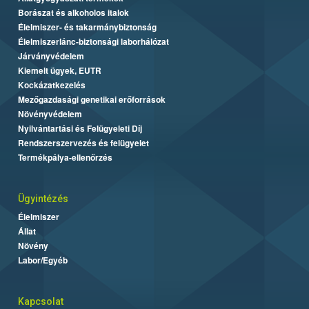
Borászat és alkoholos italok
Élelmiszer- és takarmánybiztonság
Élelmiszerlánc-biztonsági laborhálózat
Járványvédelem
Kiemelt ügyek, EUTR
Kockázatkezelés
Mezőgazdasági genetikai erőforrások
Növényvédelem
Nyilvántartási és Felügyeleti Díj
Rendszerszervezés és felügyelet
Termékpálya-ellenőrzés
Ügyintézés
Élelmiszer
Állat
Növény
Labor/Egyéb
Kapcsolat