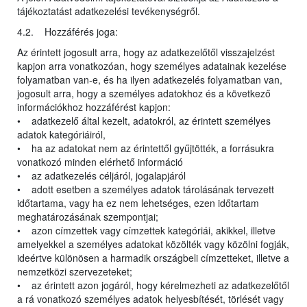
tájékoztatást adatkezelési tevékenységről.
4.2. Hozzáférés joga:
Az érintett jogosult arra, hogy az adatkezelőtől visszajelzést
kapjon arra vonatkozóan, hogy személyes adatainak kezelése
folyamatban van-e, és ha ilyen adatkezelés folyamatban van,
jogosult arra, hogy a személyes adatokhoz és a következő
információkhoz hozzáférést kapjon:
• adatkezelő által kezelt, adatokról, az érintett személyes
adatok kategóriáiról,
• ha az adatokat nem az érintettől gyűjtötték, a forrásukra
vonatkozó minden elérhető információ
• az adatkezelés céljáról, jogalapjáról
• adott esetben a személyes adatok tárolásának tervezett
időtartama, vagy ha ez nem lehetséges, ezen időtartam
meghatározásának szempontjai;
• azon címzettek vagy címzettek kategóriái, akikkel, illetve
amelyekkel a személyes adatokat közölték vagy közölni fogják,
ideértve különösen a harmadik országbeli címzetteket, illetve a
nemzetközi szervezeteket;
• az érintett azon jogáról, hogy kérelmezheti az adatkezelőtől
a rá vonatkozó személyes adatok helyesbítését, törlését vagy