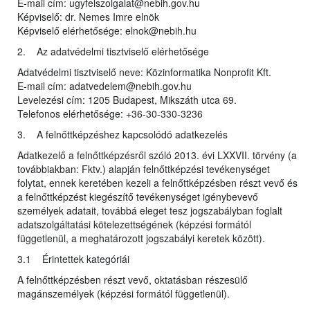
E-mail cím: ugyfelszolgalat@nebih.gov.hu
Képviselő: dr. Nemes Imre elnök
Képviselő elérhetősége: elnok@nebih.hu
2. Az adatvédelmi tisztviselő elérhetősége
Adatvédelmi tisztviselő neve: Közinformatika Nonprofit Kft.
E-mail cím: adatvedelem@nebih.gov.hu
Levelezési cím: 1205 Budapest, Mikszáth utca 69.
Telefonos elérhetősége: +36-30-330-3236
3. A felnőttképzéshez kapcsolódó adatkezelés
Adatkezelő a felnőttképzésről szóló 2013. évi LXXVII. törvény (a
továbbiakban: Fktv.) alapján felnőttképzési tevékenységet
folytat, ennek keretében kezeli a felnőttképzésben részt vevő és
a felnőttképzést kiegészítő tevékenységet igénybevevő
személyek adatait, továbbá eleget tesz jogszabályban foglalt
adatszolgáltatási kötelezettségének (képzési formától
függetlenül, a meghatározott jogszabályi keretek között).
3.1 Érintettek kategóriái
A felnőttképzésben részt vevő, oktatásban részesülő
magánszemélyek (képzési formától függetlenül).