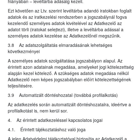
hiányában – levéltárba adásáig kezeli.
Ezt követően az Ltv. szerint levéltárba adandó iratokban foglalt
adatok és az iratkezelési rendszerben a jogszabálynál fogva
kezelendő személyes adatok kivételével az Adatkezelő az
adatot törli (iratokat selejtezi), illetve a levéltárba adással a
személyes adatok kezelése az Adatkezelőnél megszűnik.
3.8 Az adatszolgáltatás elmaradásának lehetséges
következményei
A személyes adatok szolgáltatása jogszabályon alapul. Az
érintett azon adatainak megadása, amelyeket jogi kötelezettség
alapján kezel kötelező. A szükséges adatok megadása nélkül
Adatkezelő nem képes jogszabályban előírt kötelezettségének
teljesítésére.
3.9 Automatizált döntéshozatal (továbbá profilalkotás)
Az adatkezelés során automatizált döntéshozatalra, ideértve a
profilalkotást is, nem kerül sor.
4. Az érintett adatkezeléssel kapcsolatos jogai
4.1. Érintett tájékoztatáshoz való joga
A jelen Adatvédelmi tájékoztatóval biztosítja az Adatkezelő a