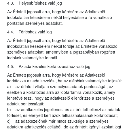
4.3. Helyesbítéshez való jog
Az Érintett jogosult arra, hogy kérésére az Adatkezelő
indokolatlan késedelem nélkül helyesbítse a rá vonatkozó
pontatlan személyes adatokat.
4.4. Törléshez való jog
Az Érintett jogosult arra, hogy kérésére az Adatkezelő
indokolatlan késedelem nélkül törölje az Érintettre vonatkozó
személyes adatokat, amennyiben a jogszabályban rögzített
indokok valamelyike fennáll.
4.5. Az adatkezelés korlátozásához való jog
Az Érintett jogosult arra, hogy kérésére az Adatkezelő
korlátozza az adatkezelést, ha az alábbiak valamelyike teljesül:
a) az érintett vitatja a személyes adatok pontosságát, ez
esetben a korlátozás arra az időtartamra vonatkozik, amely
lehetővé teszi, hogy az adatkezelő ellenőrizze a személyes
adatok pontosságát;
b) az adatkezelés jogellenes, és az érintett ellenzi az adatok
törlését, és ehelyett kéri azok felhasználásának korlátozását;
c) az adatkezelőnek már nincs szüksége a személyes
adatokra adatkezelés céljából, de az érintett igényli azokat jogi