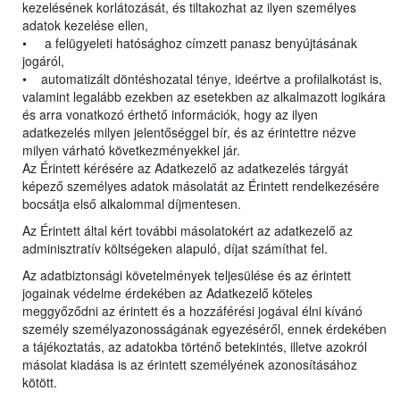
kezelésének korlátozását, és tiltakozhat az ilyen személyes
adatok kezelése ellen,
• a felügyeleti hatósághoz címzett panasz benyújtásának
jogáról,
• automatizált döntéshozatal ténye, ideértve a profilalkotást is,
valamint legalább ezekben az esetekben az alkalmazott logikára
és arra vonatkozó érthető információk, hogy az ilyen
adatkezelés milyen jelentőséggel bír, és az érintettre nézve
milyen várható következményekkel jár.
Az Érintett kérésére az Adatkezelő az adatkezelés tárgyát
képező személyes adatok másolatát az Érintett rendelkezésére
bocsátja első alkalommal díjmentesen.
Az Érintett által kért további másolatokért az adatkezelő az
adminisztratív költségeken alapuló, díjat számíthat fel.
Az adatbiztonsági követelmények teljesülése és az érintett
jogainak védelme érdekében az Adatkezelő köteles
meggyőződni az érintett és a hozzáférési jogával élni kívánó
személy személyazonosságának egyezéséről, ennek érdekében
a tájékoztatás, az adatokba történő betekintés, illetve azokról
másolat kiadása is az érintett személyének azonosításához
kötött.