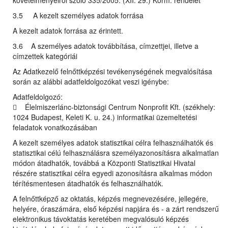
követelményeiről szóló 335/2005. (XII. 29.) Korm. rendelet
3.5 A kezelt személyes adatok forrása
A kezelt adatok forrása az érintett.
3.6 A személyes adatok továbbítása, címzettjei, illetve a
címzettek kategóriái
Az Adatkezelő felnőttképzési tevékenységének megvalósítása
során az alábbi adatfeldolgozókat veszi igénybe:
Adatfeldolgozó:
 Élelmiszerlánc-biztonsági Centrum Nonprofit Kft. (székhely:
1024 Budapest, Keleti K. u. 24.) informatikai üzemeltetési
feladatok vonatkozásában
A kezelt személyes adatok statisztikai célra felhasználhatók és
statisztikai célú felhasználásra személyazonosításra alkalmatlan
módon átadhatók, továbbá a Központi Statisztikai Hivatal
részére statisztikai célra egyedi azonosításra alkalmas módon
térítésmentesen átadhatók és felhasználhatók.
A felnőttképző az oktatás, képzés megnevezésére, jellegére,
helyére, óraszámára, első képzési napjára és - a zárt rendszerű
elektronikus távoktatás keretében megvalósuló képzés