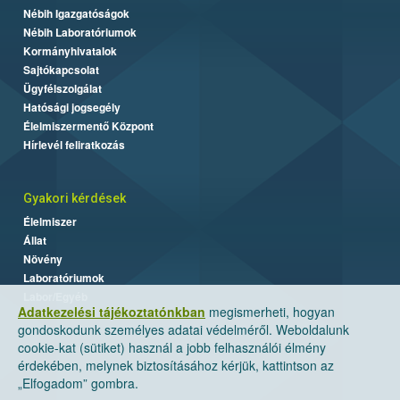
Nébih Igazgatóságok
Nébih Laboratóriumok
Kormányhivatalok
Sajtókapcsolat
Ügyfélszolgálat
Hatósági jogsegély
Élelmiszermentő Központ
Hírlevél feliratkozás
Gyakori kérdések
Élelmiszer
Állat
Növény
Laboratóriumok
Labor/Egyéb
Adatkezelési tájékoztatónkban
megismerheti, hogyan
gondoskodunk személyes adatai védelméről. Weboldalunk
cookie-kat (sütiket) használ a jobb felhasználói élmény
érdekében, melynek biztosításához kérjük, kattintson az
„Elfogadom” gombra.