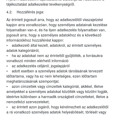
tájékoztatást adatkezelési tevékenységről.
4.2. Hozzáférés joga:
Az érintett jogosult arra, hogy az adatkezelőtől visszajelzést
kapjon arra vonatkozóan, hogy személyes adatainak kezelése
folyamatban van-e, és ha ilyen adatkezelés folyamatban van,
jogosult arra, hogy a személyes adatokhoz és a következő
információkhoz hozzáférést kapjon:
• adatkezelő által kezelt, adatokról, az érintett személyes
adatok kategóriáiról,
• ha az adatokat nem az érintettől gyűjtötték, a forrásukra
vonatkozó minden elérhető információ
• az adatkezelés céljáról, jogalapjáról
• adott esetben a személyes adatok tárolásának tervezett
időtartama, vagy ha ez nem lehetséges, ezen időtartam
meghatározásának szempontjai;
• azon címzettek vagy címzettek kategóriái, akikkel, illetve
amelyekkel a személyes adatokat közölték vagy közölni fogják,
ideértve különösen a harmadik országbeli címzetteket, illetve a
nemzetközi szervezeteket;
• az érintett azon jogáról, hogy kérelmezheti az adatkezelőtől
a rá vonatkozó személyes adatok helyesbítését, törlését vagy