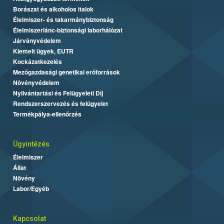
Borászat és alkoholos italok
Élelmiszer- és takarmánybiztonság
Élelmiszerlánc-biztonsági laborhálózat
Járványvédelem
Kiemelt ügyek, EUTR
Kockázatkezelés
Mezőgazdasági genetikai erőforrások
Növényvédelem
Nyilvántartási és Felügyeleti Díj
Rendszerszervezés és felügyelet
Termékpálya-ellenőrzés
Ügyintézés
Élelmiszer
Állat
Növény
Labor/Egyéb
Kapcsolat