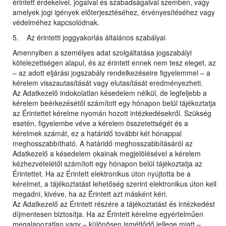
érintett érdekeivel, jogaival és szabadságaival szemben, vagy
amelyek jogi igények előterjesztéséhez, érvényesítéséhez vagy
védelméhez kapcsolódnak.
5. Az érintetti joggyakorlás általános szabályai
Amennyiben a személyes adat szolgáltatása jogszabályi
kötelezettségen alapul, és az érintett ennek nem tesz eleget, az
– az adott eljárási jogszabály rendelkezéseire figyelemmel – a
kérelem visszautasítását vagy elutasítását eredményezheti.
Az Adatkezelő indokolatlan késedelem nélkül, de legfeljebb a
kérelem beérkezésétől számított egy hónapon belül tájékoztatja
az Érintettet kérelme nyomán hozott intézkedésekről. Szükség
esetén, figyelembe véve a kérelem összetettségét és a
kérelmek számát, ez a határidő további két hónappal
meghosszabbítható. A határidő meghosszabbításáról az
Adatkezelő a késedelem okainak megjelölésével a kérelem
kézhezvételétől számított egy hónapon belül tájékoztatja az
Érintettet. Ha az Érintett elektronikus úton nyújtotta be a
kérelmet, a tájékoztatást lehetőség szerint elektronikus úton kell
megadni, kivéve, ha az Érintett azt másként kéri.
Az Adatkezelő az Érintett részére a tájékoztatást és intézkedést
díjmentesen biztosítja. Ha az Érintett kérelme egyértelműen
megalapozatlan vagy – különösen ismétlődő jellege miatt –