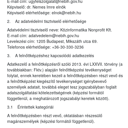
E-mail cím: ugyfelszolgalat@nebih.gov.hu
Képviselő: dr. Nemes Imre elnök
Képviselő elérhetősége: elnok@nebih.hu
2. Az adatvédelmi tisztviselő elérhetősége
Adatvédelmi tisztviselő neve: Közinformatika Nonprofit Kft.
E-mail cím: adatvedelem@nebih.gov.hu
Levelezési cím: 1205 Budapest, Mikszáth utca 69.
Telefonos elérhetősége: +36-30-330-3236
3. A felnőttképzéshez kapcsolódó adatkezelés
Adatkezelő a felnőttképzésről szóló 2013. évi LXXVII. törvény (a
továbbiakban: Fktv.) alapján felnőttképzési tevékenységet
folytat, ennek keretében kezeli a felnőttképzésben részt vevő és
a felnőttképzést kiegészítő tevékenységet igénybevevő
személyek adatait, továbbá eleget tesz jogszabályban foglalt
adatszolgáltatási kötelezettségének (képzési formától
függetlenül, a meghatározott jogszabályi keretek között).
3.1 Érintettek kategóriái
A felnőttképzésben részt vevő, oktatásban részesülő
magánszemélyek (képzési formától függetlenül).