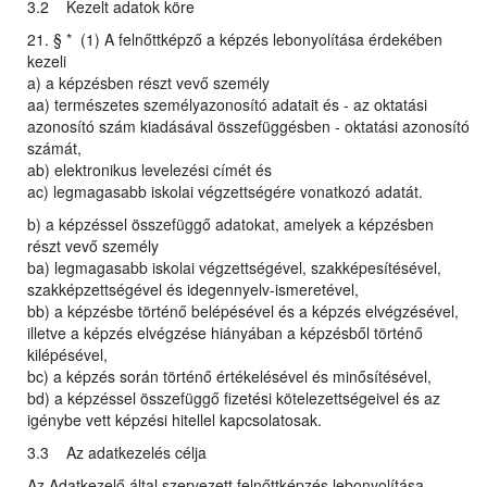
3.2 Kezelt adatok köre
21. § * (1) A felnőttképző a képzés lebonyolítása érdekében
kezeli
a) a képzésben részt vevő személy
aa) természetes személyazonosító adatait és - az oktatási
azonosító szám kiadásával összefüggésben - oktatási azonosító
számát,
ab) elektronikus levelezési címét és
ac) legmagasabb iskolai végzettségére vonatkozó adatát.
b) a képzéssel összefüggő adatokat, amelyek a képzésben
részt vevő személy
ba) legmagasabb iskolai végzettségével, szakképesítésével,
szakképzettségével és idegennyelv-ismeretével,
bb) a képzésbe történő belépésével és a képzés elvégzésével,
illetve a képzés elvégzése hiányában a képzésből történő
kilépésével,
bc) a képzés során történő értékelésével és minősítésével,
bd) a képzéssel összefüggő fizetési kötelezettségeivel és az
igénybe vett képzési hitellel kapcsolatosak.
3.3 Az adatkezelés célja
Az Adatkezelő által szervezett felnőttképzés lebonyolítása,