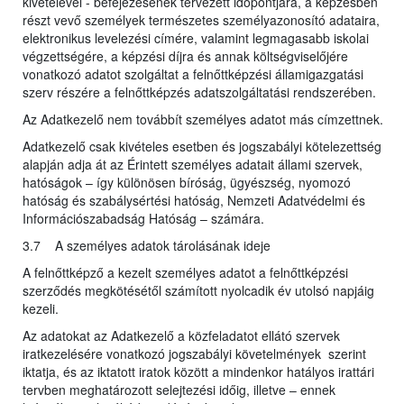
kivételével - befejezésének tervezett időpontjára, a képzésben
részt vevő személyek természetes személyazonosító adataira,
elektronikus levelezési címére, valamint legmagasabb iskolai
végzettségére, a képzési díjra és annak költségviselőjére
vonatkozó adatot szolgáltat a felnőttképzési államigazgatási
szerv részére a felnőttképzés adatszolgáltatási rendszerében.
Az Adatkezelő nem továbbít személyes adatot más címzettnek.
Adatkezelő csak kivételes esetben és jogszabályi kötelezettség
alapján adja át az Érintett személyes adatait állami szervek,
hatóságok – így különösen bíróság, ügyészség, nyomozó
hatóság és szabálysértési hatóság, Nemzeti Adatvédelmi és
Információszabadság Hatóság – számára.
3.7 A személyes adatok tárolásának ideje
A felnőttképző a kezelt személyes adatot a felnőttképzési
szerződés megkötésétől számított nyolcadik év utolsó napjáig
kezeli.
Az adatokat az Adatkezelő a közfeladatot ellátó szervek
iratkezelésére vonatkozó jogszabályi követelmények szerint
iktatja, és az iktatott iratok között a mindenkor hatályos irattári
tervben meghatározott selejtezési időig, illetve – ennek