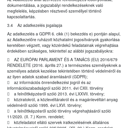
dokumentálása, a jogszabályi rendelkezéseknek való
megfelelés, képzésben résztvevő személlyel történő
kapcsolattartás.
3.4 Az adatkezelés jogalapja
Az adatkezelés a GDPR 6. cikk (1) bekezdés e) pontján alapul,
az Adatkezelőre ruházott közhatalmi jogosítványok gyakorlása
keretében végzett, vagy közérdekű feladatainak végrehajtása
érdekében szükséges, tekintettel az alábbi jogszabályokra:
 AZ EURÓPAI PARLAMENT ÉS A TANÁCS (EU) 2016/679
RENDELETE (2016. április 27.) a természetes személyeknek a
személyes adatok kezelése tekintetében történő védelméről és
az ilyen adatok szabad áramlásáról (GDPR);
 az információs önrendelkezési jogról és az
információszabadságról szóló 2011. évi CXII. törvény
 a felnőttképzésről szóló 2013. évi LXXVII. törvény;
 köziratokról, a közlevéltárakról és a magánlevéltári anyag
védelméről szóló 1995. évi LXVI. törvény;
 a felnőttképzésről szóló törvény végrehajtásáról szóló
11/2020. (II. 7.) Korm. rendelet;
 közfeladatot ellátó szervek iratkezelésének általános