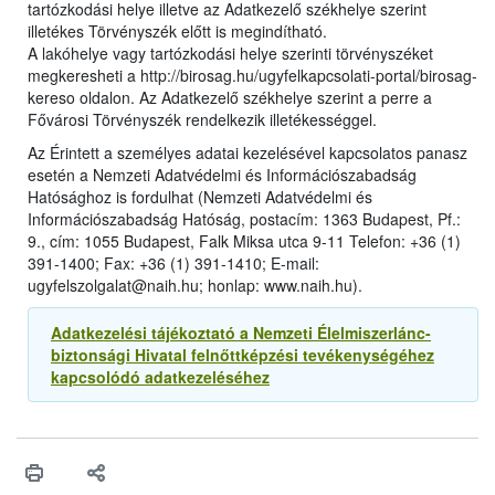
tartózkodási helye illetve az Adatkezelő székhelye szerint
illetékes Törvényszék előtt is megindítható.
A lakóhelye vagy tartózkodási helye szerinti törvényszéket
megkeresheti a http://birosag.hu/ugyfelkapcsolati-portal/birosag-
kereso oldalon. Az Adatkezelő székhelye szerint a perre a
Fővárosi Törvényszék rendelkezik illetékességgel.
Az Érintett a személyes adatai kezelésével kapcsolatos panasz
esetén a Nemzeti Adatvédelmi és Információszabadság
Hatósághoz is fordulhat (Nemzeti Adatvédelmi és
Információszabadság Hatóság, postacím: 1363 Budapest, Pf.:
9., cím: 1055 Budapest, Falk Miksa utca 9-11 Telefon: +36 (1)
391-1400; Fax: +36 (1) 391-1410; E-mail:
ugyfelszolgalat@naih.hu; honlap: www.naih.hu).
Adatkezelési tájékoztató a Nemzeti Élelmiszerlánc-
biztonsági Hivatal felnőttképzési tevékenységéhez
kapcsolódó adatkezeléséhez