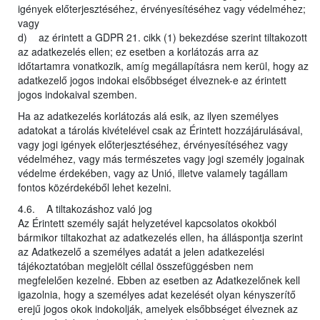
igények előterjesztéséhez, érvényesítéséhez vagy védelméhez;
vagy
d) az érintett a GDPR 21. cikk (1) bekezdése szerint tiltakozott
az adatkezelés ellen; ez esetben a korlátozás arra az
időtartamra vonatkozik, amíg megállapításra nem kerül, hogy az
adatkezelő jogos indokai elsőbbséget élveznek-e az érintett
jogos indokaival szemben.
Ha az adatkezelés korlátozás alá esik, az ilyen személyes
adatokat a tárolás kivételével csak az Érintett hozzájárulásával,
vagy jogi igények előterjesztéséhez, érvényesítéséhez vagy
védelméhez, vagy más természetes vagy jogi személy jogainak
védelme érdekében, vagy az Unió, illetve valamely tagállam
fontos közérdekéből lehet kezelni.
4.6. A tiltakozáshoz való jog
Az Érintett személy saját helyzetével kapcsolatos okokból
bármikor tiltakozhat az adatkezelés ellen, ha álláspontja szerint
az Adatkezelő a személyes adatát a jelen adatkezelési
tájékoztatóban megjelölt céllal összefüggésben nem
megfelelően kezelné. Ebben az esetben az Adatkezelőnek kell
igazolnia, hogy a személyes adat kezelését olyan kényszerítő
erejű jogos okok indokolják, amelyek elsőbbséget élveznek az