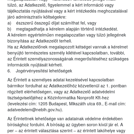
túlzó, az Adatkezelő, figyelemmel a kért információ vagy
tájékoztatás nyújtásával vagy a kért intézkedés meghozatalával
járó adminisztratív költségekre:
a) észszerű összegű díjat számíthat fel, vagy
b) megtagadhatja a kérelem alapján történő intézkedést.
A kérelem egyértelműen megalapozatlan vagy túlzó jellegének
bizonyítása az Adatkezelőt terheli.
Ha az Adatkezelőnek megalapozott kétségei vannak a kérelmet
benyújtó természetes személy kilétével kapcsolatban, további,
az Érintett személyazonosságának megerősítéséhez szükséges
információk nyújtását kérheti.
6. Jogérvényesítési lehetőségek
Az Érintett a személyes adatai kezelésével kapcsolatban
bármikor fordulhat az Adatkezelőhöz közvetlenül az 1. pontban
rögzített elérhetőségen, vagy az Adatkezelő adatvédelmi
tisztségviselőjéhez a Közinformatika Nonprofit Kft-hez
(levelezési cím: 1205 Budapest, Mikszáth utca 69., E-mail cím:
adatvedelem@nebih.gov.hu).
Az Érintettnek lehetősége van adatainak védelme érdekében
bírósághoz fordulni. A bíróság az ügyben soron kívül jár el. A
per – az érintett választása szerint – az érintett lakóhelye vagy