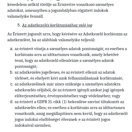
késedelem nélkül törölje az Érintettre vonatkozó személyes
adatokat, amennyiben a jogszabályban rögzített indokok
valamelyike fennáll.
Az adatkezelés korlátozásához való jog
Az Érintett jogosult arra, hogy kérésére az Adatkezelő korlátozza az
adatkezelést, ha az alábbiak valamelyike teljesül:
az érintett vitatja a személyes adatok pontosságát, ez esetben a
korlátozás arra az időtartamra vonatkozik, amely lehetővé
teszi, hogy az adatkezelő ellenőrizze a személyes adatok
pontosságát;
az adatkezelés jogellenes, és az érintett ellenzi az adatok
törlését, és ehelyett kéri azok felhasználásának korlátozását;
az adatkezelőnek már nincs szüksége a személyes adatokra
adatkezelés céljából, de az érintett igényli azokat jogi igények
előterjesztéséhez, érvényesítéséhez vagy védelméhez; vagy
az érintett a GDPR 21. cikk (1) bekezdése szerint tiltakozott az
adatkezelés ellen; ez esetben a korlátozás arra az időtartamra
vonatkozik, amíg megállapításra nem kerül, hogy az adatkezelő
jogos indokai elsőbbséget élveznek-e az érintett jogos
indokaival szemben.