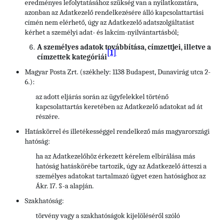
eredményes lefolytatásához szükség van a nyilatkozatára,
azonban az Adatkezelő rendelkezésére álló kapcsolattartási
címén nem elérhető, úgy az Adatkezelő adatszolgáltatást
kérhet a személyi adat- és lakcím-nyilvántartásból;
A személyes adatok továbbítása, címzettjei, illetve a
[1]
címzettek kategóriái
Magyar Posta Zrt. (székhely: 1138 Budapest, Dunavirág utca 2-
6.):
az adott eljárás során az ügyfelekkel történő
kapcsolattartás keretében az Adatkezelő adatokat ad át
részére.
Hatáskörrel és illetékességgel rendelkező más magyarországi
hatóság:
ha az Adatkezelőhöz érkezett kérelem elbírálása más
hatóság hatáskörébe tartozik, úgy az Adatkezelő átteszi a
személyes adatokat tartalmazó ügyet ezen hatósághoz az
Ákr. 17. §-a alapján.
Szakhatóság:
törvény vagy a szakhatóságok kijelöléséről szóló