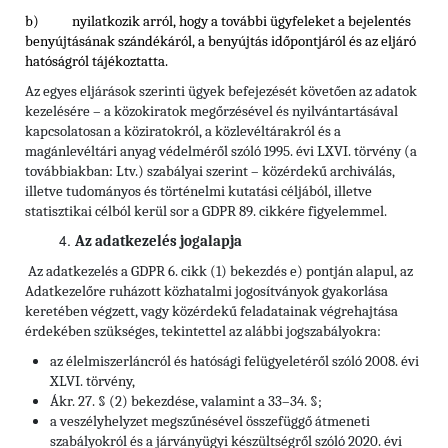
b) nyilatkozik arról, hogy a további ügyfeleket a bejelentés
benyújtásának szándékáról, a benyújtás időpontjáról és az eljáró
hatóságról tájékoztatta.
Az egyes eljárások szerinti ügyek befejezését követően az adatok
kezelésére – a közokiratok megőrzésével és nyilvántartásával
kapcsolatosan a köziratokról, a közlevéltárakról és a
magánlevéltári anyag védelméről szóló 1995. évi LXVI. törvény (a
továbbiakban: Ltv.)
szabályai szerint – közérdekű archiválás,
illetve tudományos és történelmi kutatási céljából, illetve
statisztikai célból kerül sor a GDPR 89. cikkére figyelemmel.
Az adatkezelés jogalapja
Az adatkezelés a GDPR 6. cikk (1) bekezdés e) pontján alapul, az
Adatkezelőre ruházott közhatalmi jogosítványok gyakorlása
keretében végzett, vagy közérdekű feladatainak végrehajtása
érdekében szükséges, tekintettel az alábbi jogszabályokra:
az élelmiszerláncról és hatósági felügyeletéről szóló 2008. évi
XLVI. törvény,
Ákr. 27. § (2) bekezdése, valamint a 33–34. §;
a veszélyhelyzet megszűnésével összefüggő átmeneti
szabályokról és a járványügyi készültségről szóló 2020. évi