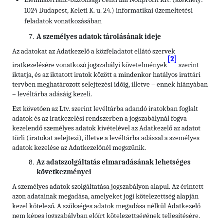
1024 Budapest, Keleti K. u. 24.) informatikai üzemeltetési
feladatok vonatkozásában
A személyes adatok tárolásának ideje
Az adatokat az Adatkezelő a közfeladatot ellátó szervek
[2]
iratkezelésére vonatkozó jogszabályi követelmények
szerint
iktatja, és az iktatott iratok között a mindenkor hatályos irattári
tervben meghatározott selejtezési időig, illetve – ennek hiányában
– levéltárba adásáig kezeli.
Ezt követően az Ltv. szerint levéltárba adandó iratokban foglalt
adatok és az iratkezelési rendszerben a jogszabálynál fogva
kezelendő személyes adatok kivételével az Adatkezelő az adatot
törli (iratokat selejtezi), illetve a levéltárba adással a személyes
adatok kezelése az Adatkezelőnél megszűnik.
Az adatszolgáltatás elmaradásának lehetséges
következményei
A személyes adatok szolgáltatása jogszabályon alapul. Az érintett
azon adatainak megadása, amelyeket jogi kötelezettség alapján
kezel kötelező. A szükséges adatok megadása nélkül Adatkezelő
nem képes jogszabályban előírt kötelezettségének teljesítésére.