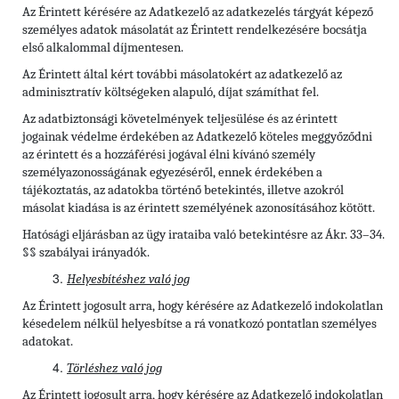
Az Érintett kérésére az Adatkezelő az adatkezelés tárgyát képező
személyes adatok másolatát az Érintett rendelkezésére bocsátja
első alkalommal díjmentesen.
Az Érintett által kért további másolatokért az adatkezelő az
adminisztratív költségeken alapuló, díjat számíthat fel.
Az adatbiztonsági követelmények teljesülése és az érintett
jogainak védelme érdekében az Adatkezelő köteles meggyőződni
az érintett és a hozzáférési jogával élni kívánó személy
személyazonosságának egyezéséről, ennek érdekében a
tájékoztatás, az adatokba történő betekintés, illetve azokról
másolat kiadása is az érintett személyének azonosításához kötött.
Hatósági eljárásban az ügy irataiba való betekintésre az Ákr. 33–34.
§§ szabályai irányadók.
Helyesbítéshez való jog
Az Érintett jogosult arra, hogy kérésére az Adatkezelő indokolatlan
késedelem nélkül helyesbítse a rá vonatkozó pontatlan személyes
adatokat.
Törléshez való jog
Az Érintett
jogosult arra, hogy kérésére az Adatkezelő indokolatlan