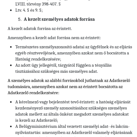
LVIII. törvény 398-407. §
Ltv. 4. § és 9. §;
A kezelt személyes adatok forrása
A kezelt adatok forrása az érintett.
Amennyiben a kezelt adat forrása nem az érintett:
Természetes személyazonosító adatai az ügyfélnek és az eljárás
egyéb résztvevőjének, amennyiben azokat nem ő bocsátotta a
Hatóság rendelkezésére;
Az adott ügy jellegétől, tárgyától függően a tényállás
tisztázásához szükséges más személyes adat.
A személyes adatok az alábbi forrásokból juthatnak az Adatkezelő
tudomására, amennyiben azokat nem az érintett bocsátotta az
Adatkezelő rendelkezésére:
A kérelmező vagy bejelentést tevő érintett: a hatóság eljárását
kezdeményező személy azonosításához szükséges személyes
adatok mellett az általa önként megadott személyes adatokat
is kezeli az Adatkezelő;
A Belügyminisztérium által vezetett személyi adat- és lakcím-
nyilvántartás: amennyiben az Adatkezelő valamely eljárásának