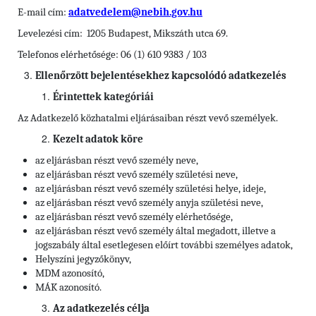
E-mail cím:
adatvedelem@nebih.gov.hu
Levelezési cím: 1205 Budapest, Mikszáth utca 69.
Telefonos elérhetősége: 06 (1) 610 9383 / 103
Ellenőrzött bejelentésekhez kapcsolódó adatkezelés
Érintettek kategóriái
Az Adatkezelő közhatalmi eljárásaiban részt vevő személyek.
Kezelt adatok köre
az eljárásban részt vevő személy neve,
az eljárásban részt vevő személy születési neve,
az eljárásban részt vevő személy születési helye, ideje,
az eljárásban részt vevő személy anyja születési neve,
az eljárásban részt vevő személy elérhetősége,
az eljárásban részt vevő személy által megadott, illetve a
jogszabály által esetlegesen előírt további személyes adatok,
Helyszíni jegyzőkönyv,
MDM azonosító,
MÁK azonosító.
Az adatkezelés célja