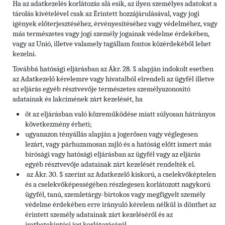
Ha az adatkezelés korlátozás alá esik, az ilyen személyes adatokat a
tárolás kivételével csak az Érintett hozzájárulásával, vagy jogi
igények előterjesztéséhez, érvényesítéséhez vagy védelméhez, vagy
más természetes vagy jogi személy jogainak védelme érdekében,
vagy az Unió, illetve valamely tagállam fontos közérdekéből lehet
kezelni.
Továbbá hatósági eljárásban az Ákr. 28. § alapján indokolt esetben
az Adatkezelő kérelemre vagy hivatalból elrendeli az ügyfél illetve
az eljárás egyéb résztvevője természetes személyazonosító
adatainak és lakcímének zárt kezelését, ha
őt az eljárásban való közreműködése miatt súlyosan hátrányos
következmény érheti;
ugyanazon tényállás alapján a jogerősen vagy véglegesen
lezárt, vagy párhuzamosan zajló és a hatóság előtt ismert más
bírósági vagy hatósági eljárásban az ügyfél vagy az eljárás
egyéb résztvevője adatainak zárt kezelését rendelték el.
az Ákr. 30. § szerint az Adatkezelő kiskorú, a cselekvőképtelen
és a cselekvőképességében részlegesen korlátozott nagykorú
ügyfél, tanú, szemletárgy-birtokos vagy megfigyelt személy
védelme érdekében erre irányuló kérelem nélkül is dönthet az
érintett személy adatainak zárt kezeléséről és az
iratbetekintési jog korlátozásáról.