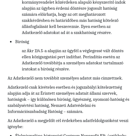
kormányrendelet közérdeken alapuló kényszerítő indok
alapján az ügyben érdemi döntésre jogosult hatóság
számára előírhatja, hogy az ott meghatározott
szakkérdésben és határidőben más hatóság kötelező
állásfoglalását kell beszereznie. Ilyen esetben az
Adatkezelő adatokat ad át a szakhatóság részére.
Bíróság
az Ákr 114.§-a alapján az ügyfél a véglegessé vált döntés
ellen közigazgatási pert indíthat. Perindítás esetén az
Adatkezelő továbbítja a személyes adatokat tartalmazó
iratokat a bíróság részére.
Az Adatkezelő nem továbbít személyes adatot más címzettnek.
Adatkezelő csak kivételes esetben és jogszabályi kötelezettség
alapján adja át az Érintett személyes adatait állami szervek,
hatóságok – így különösen bíróság, ügyészség, nyomozó hatóság és
szabálysértési hatóság, Nemzeti Adatvédelmi és
Információszabadság Hatóság – számára.
Az Adatkezelő a megjelölt cél érdekében adatfeldolgozóként veszi
igénybe:
Élelmiszerlánc-biztonsági Centrum Nonprofit Kft. (székhely: