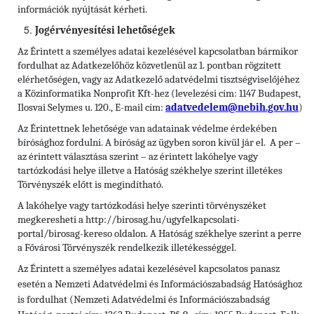
információk nyújtását kérheti.
Jogérvényesítési lehetőségek
Az Érintett a személyes adatai kezelésével kapcsolatban bármikor
fordulhat az Adatkezelőhöz közvetlenül az 1. pontban rögzített
elérhetőségen, vagy az Adatkezelő adatvédelmi tisztségviselőjéhez
a Közinformatika Nonprofit Kft-hez (levelezési cím: 1147 Budapest,
Ilosvai Selymes u. 120., E-mail cím:
adatvedelem@nebih.gov.hu
)
Az Érintettnek lehetősége van adatainak védelme érdekében
bírósághoz fordulni. A bíróság az ügyben soron kívül jár el. A per –
az érintett választása szerint – az érintett lakóhelye vagy
tartózkodási helye illetve a Hatóság székhelye szerint illetékes
Törvényszék előtt is megindítható.
A lakóhelye vagy tartózkodási helye szerinti törvényszéket
megkeresheti a http://birosag.hu/ugyfelkapcsolati-
portal/birosag-kereso oldalon. A Hatóság székhelye szerint a perre
a Fővárosi Törvényszék rendelkezik illetékességgel.
Az Érintett a személyes adatai kezelésével kapcsolatos panasz
esetén a Nemzeti Adatvédelmi és Információszabadság Hatósághoz
is fordulhat (Nemzeti Adatvédelmi és Információszabadság