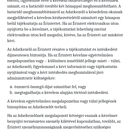
esetén, figyelembe véve a kérelem összetettségét és a kérelmek
számát, ez a határidő további két hónappal meghosszabbítható. A
határidő meghosszabbításáról az Adatkezelő a késedelem okainak
megjelölésével a kérelem kézhezvételétől számított egy hónapon
belül tájékoztatja az Érintettet. Ha az Érintett elektronikus úton
nyújtotta be a kérelmet, a tájékoztatást lehetőség szerint
elektronikus úton kell megadni, kivéve, ha az Érintett azt másként
kéri.
Az Adatkezelő az Érintett részére a tájékoztatást és intézkedést
díjmentesen biztosítja. Ha az Érintett kérelme egyértelműen
megalapozatlan vagy – különösen ismétlődő jellege miatt – túlzó,
az Adatkezelő, figyelemmel a kért információ vagy tájékoztatás
nyújtásával vagy a kért intézkedés meghozatalával járó
adminisztratív költségekre:
észszerű összegű díjat számíthat fel, vagy
megtagadhatja a kérelem alapján történő intézkedést.
A kérelem egyértelműen megalapozatlan vagy túlzó jellegének
bizonyítása az Adatkezelőt terheli.
Ha az Adatkezelőnek megalapozott kétségei vannak a kérelmet
benyújtó természetes személy kilétével kapcsolatban, további, az
Érintett személyazonosságának megerősítéséhez szükséges