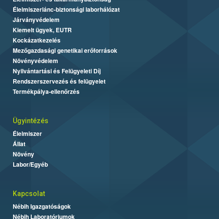
Élelmiszerlánc-biztonsági laborhálózat
Járványvédelem
Kiemelt ügyek, EUTR
Kockázatkezelés
Mezőgazdasági genetikai erőforrások
Növényvédelem
Nyilvántartási és Felügyeleti Díj
Rendszerszervezés és felügyelet
Termékpálya-ellenőrzés
Ügyintézés
Élelmiszer
Állat
Növény
Labor/Egyéb
Kapcsolat
Nébih Igazgatóságok
Nébih Laboratóriumok