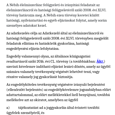
A Nébih élelmiszerlánc felügyeleti és irányítási feladatait az
élelmiszerláncról és hatósági felügyeletéről szóló 2008. évi XLVI.
törvény határozza meg. A Nébih ezen törvény keretei között
hatósági, nyilvántartási és egyéb eljárásokat folytat, amely során
személyes adatokat kezel.
Az adatkezelés célja az Adatkezelő által az élelmiszerláncról és
hatósági felügyeletéről szóló 2008. évi XLVI. törvényben megjelölt
feladatok ellátása és hatáskörök gyakorlása, hatósági
engedélyezési eljárás lefolytatása.
Engedély valamennyi olyan, az általános közigazgatási
rendtartásról szóló 2016. évi CL. törvény (a továbbiakban:
Ákr.
)
szerinti kérelemre indítható eljárást lezáró döntés, amely az ügyfél
számára valamely tevékenység végzését lehetővé teszi, vagy
részére valamely jog gyakorlását biztosítja.
Az engedélyköteles tevékenység végzésére irányuló bejelentést
(ellenőrzött bejelentés) az engedélykérelemre jogszabályban előírt
adattartalommal, az előírt mellékletekkel kell benyújtani, továbbá
mellékelve azt az okiratot, amelyben az ügyfél
a) tájékoztatást ad a joggyakorlás által érintett további
ügyfelek személyéről, és