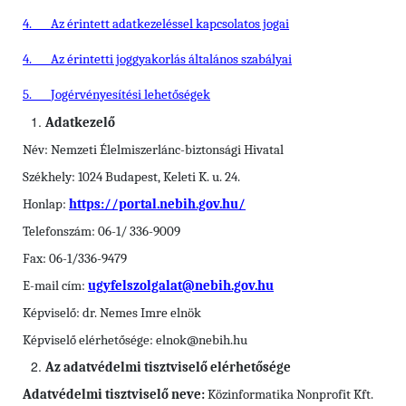
4.
Az érintett adatkezeléssel kapcsolatos jogai
4.
Az érintetti joggyakorlás általános szabályai
5.
Jogérvényesítési lehetőségek
Adatkezelő
Név: Nemzeti Élelmiszerlánc-biztonsági Hivatal
Székhely: 1024 Budapest, Keleti K. u. 24.
Honlap:
https://portal.nebih.gov.hu/
Telefonszám: 06-1/ 336-9009
Fax: 06-1/336-9479
E-mail cím:
ugyfelszolgalat@nebih.gov.hu
Képviselő: dr. Nemes Imre elnök
Képviselő elérhetősége:
elnok@nebih.hu
Az adatvédelmi tisztviselő elérhetősége
Adatvédelmi tisztviselő neve:
Közinformatika Nonprofit Kft.