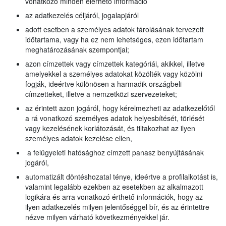
vonatkozó minden elérhető információ
az adatkezelés céljáról, jogalapjáról
adott esetben a személyes adatok tárolásának tervezett
időtartama, vagy ha ez nem lehetséges, ezen időtartam
meghatározásának szempontjai;
azon címzettek vagy címzettek kategóriái, akikkel, illetve
amelyekkel a személyes adatokat közölték vagy közölni
fogják, ideértve különösen a harmadik országbeli
címzetteket, illetve a nemzetközi szervezeteket;
az érintett azon jogáról, hogy kérelmezheti az adatkezelőtől
a rá vonatkozó személyes adatok helyesbítését, törlését
vagy kezelésének korlátozását, és tiltakozhat az ilyen
személyes adatok kezelése ellen,
a felügyeleti hatósághoz címzett panasz benyújtásának
jogáról,
automatizált döntéshozatal ténye, ideértve a profilalkotást is,
valamint legalább ezekben az esetekben az alkalmazott
logikára és arra vonatkozó érthető információk, hogy az
ilyen adatkezelés milyen jelentőséggel bír, és az érintettre
nézve milyen várható következményekkel jár.