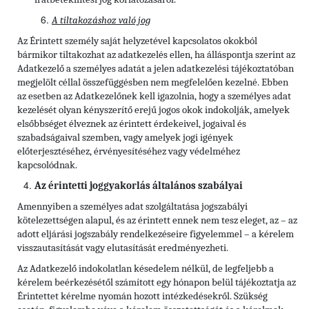
A tiltakozáshoz való jog
Az Érintett személy saját helyzetével kapcsolatos okokból
bármikor tiltakozhat az adatkezelés ellen, ha álláspontja szerint az
Adatkezelő a személyes adatát a jelen adatkezelési tájékoztatóban
megjelölt céllal összefüggésben nem megfelelően kezelné. Ebben
az esetben az Adatkezelőnek kell igazolnia, hogy a személyes adat
kezelését olyan kényszerítő erejű jogos okok indokolják, amelyek
elsőbbséget élveznek az érintett érdekeivel, jogaival és
szabadságaival szemben, vagy amelyek jogi igények
előterjesztéséhez, érvényesítéséhez vagy védelméhez
kapcsolódnak.
Az érintetti joggyakorlás általános szabályai
Amennyiben a személyes adat szolgáltatása jogszabályi
kötelezettségen alapul, és az érintett ennek nem tesz eleget, az – az
adott eljárási jogszabály rendelkezéseire figyelemmel – a kérelem
visszautasítását vagy elutasítását eredményezheti.
Az Adatkezelő indokolatlan késedelem nélkül, de legfeljebb a
kérelem beérkezésétől számított egy hónapon belül tájékoztatja az
Érintettet kérelme nyomán hozott intézkedésekről. Szükség