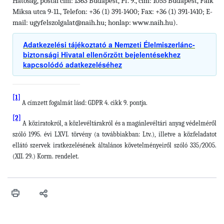
Hatóság, postai cím: 1363 Budapest, Pf. 9., cím: 1055 Budapest, Falk
Miksa utca 9-11., Telefon: +36 (1) 391-1400; Fax: +36 (1) 391-1410; E-
mail: ugyfelszolgalat@naih.hu; honlap: www.naih.hu).
Adatkezelési tájékoztató a Nemzeti Élelmiszerlánc-
biztonsági Hivatal ellenőrzött bejelentésekhez
kapcsolódó adatkezeléséhez
[1]
A címzett fogalmát lásd: GDPR 4. cikk 9. pontja.
[2]
A köziratokról, a közlevéltárakról és a magánlevéltári anyag védelméről
szóló 1995. évi LXVI. törvény (a továbbiakban: Ltv.), illetve a közfeladatot
ellátó szervek iratkezelésének általános követelményeiről szóló 335/2005.
(XII. 29.) Korm. rendelet.