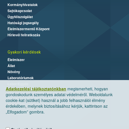
Kormányhivatalok
Sajtókapcsolat
Ügyfélszolgálat
Hatósági jogsegély
Élelmiszermentő Központ
Hírlevél feliratkozás
Gyakori kérdések
Élelmiszer
Állat
Növény
Laboratóriumok
Labor/Egyéb
Adatkezelési tájékoztatónkban
megismerheti, hogyan
gondoskodunk személyes adatai védelméről. Weboldalunk
cookie-kat (sütiket) használ a jobb felhasználói élmény
érdekében, melynek biztosításához kérjük, kattintson az
„Elfogadom” gombra.