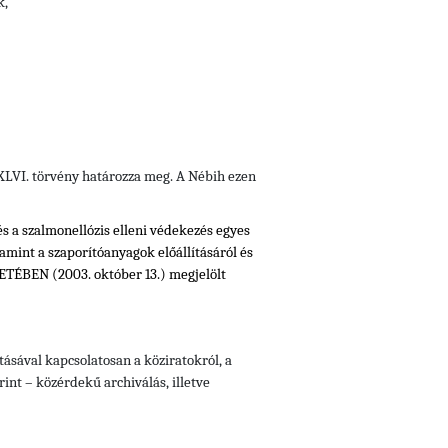
k,
i XLVI. törvény határozza meg. A Nébih ezen
és a szalmonellózis elleni védekezés egyes
lamint a szaporítóanyagok előállításáról és
ÉBEN (2003. október 13.) megjelölt
ásával kapcsolatosan a köziratokról, a
rint – közérdekű archiválás, illetve