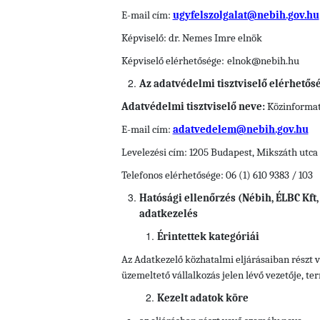
E-mail cím:
ugyfelszolgalat@nebih.gov.hu
Képviselő: dr. Nemes Imre elnök
Képviselő elérhetősége:
elnok@nebih.hu
Az adatvédelmi tisztviselő elérhetős
Adatvédelmi tisztviselő neve:
Közinformati
E-mail cím:
adatvedelem@nebih.gov.hu
Levelezési cím: 1205 Budapest, Mikszáth utca 
Telefonos elérhetősége: 06 (1) 610 9383 / 103
Hatósági ellenőrzés (Nébih, ÉLBC Kf
adatkezelés
Érintettek kategóriái
Az Adatkezelő közhatalmi eljárásaiban részt v
üzemeltető vállalkozás jelen lévő vezetője, te
Kezelt adatok köre