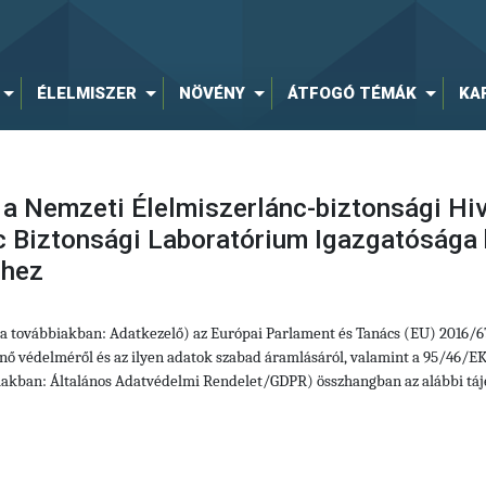
ÉLELMISZER
NÖVÉNY
ÁTFOGÓ TÉMÁK
KA
 a Nemzeti Élelmiszerlánc-biztonsági Hiv
c Biztonsági Laboratórium Igazgatósága 
éhez
 (a továbbiakban: Adatkezelő) az Európai Parlament és Tanács (EU) 2016/
ő védelméről és az ilyen adatok szabad áramlásáról, valamint a 95/46/EK 
iakban: Általános Adatvédelmi Rendelet/GDPR) összhangban az alábbi tájé