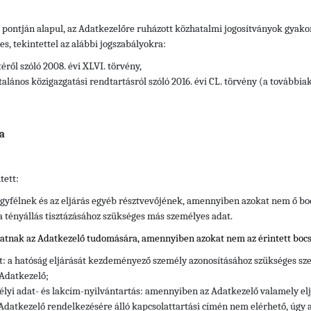
) pontján alapul, az Adatkezelőre ruházott közhatalmi jogosítványok gyak
, tekintettel az alábbi jogszabályokra:
éről szóló 2008. évi XLVI. törvény,
alános közigazgatási rendtartásról szóló 2016. évi CL. törvény (a továbbia
a
tett:
gyfélnek és az eljárás egyéb résztvevőjének, amennyiben azokat nem ő bo
 a tényállás tisztázásához szükséges más személyes adat.
hatnak az Adatkezelő tudomására, amennyiben azokat nem az érintett bocs
tt: a hatóság eljárását kezdeményező személy azonosításához szükséges sze
 Adatkezelő;
élyi adat- és lakcím-nyilvántartás: amennyiben az Adatkezelő valamely e
Adatkezelő rendelkezésére álló kapcsolattartási címén nem elérhető, úgy a