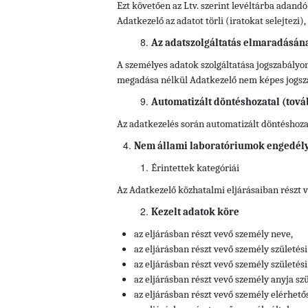
Ezt követően az Ltv. szerint levéltárba adandó
Adatkezelő az adatot törli (iratokat selejtezi
Az adatszolgáltatás elmaradásán
A személyes adatok szolgáltatása jogszabályon
megadása nélkül Adatkezelő nem képes jogszab
Automatizált döntéshozatal (tová
Az adatkezelés során automatizált döntéshozata
Nem állami laboratóriumok engedély
Érintettek kategóriái
Az Adatkezelő közhatalmi eljárásaiban részt 
Kezelt adatok köre
az eljárásban részt vevő személy neve,
az eljárásban részt vevő személy születési
az eljárásban részt vevő személy születési 
az eljárásban részt vevő személy anyja szü
az eljárásban részt vevő személy elérhető