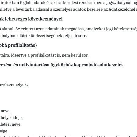
 iratokban foglalt adatok és az iratkezelési rendszerben a jogszabálynál 
), illetve a levéltárba adással a személyes adatok kezelése az Adatkezelőnél
ak lehetséges következményei
 alapul. Az érintett azon adatainak megadása, amelyeket jogi kötelezettsé
ályban előírt kötelezettségének teljesítésére.
bbá profilalkotás)
lra, ideértve a profilalkotást is, nem kerül sor.
ezése és nyilvántartása ügykörhöz kapcsolódó adatkezelés
vevő személyek.
 neve,
helye, ideje,
letési neve,
sége