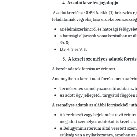
Az adatkezelés jogalapja
Az adatkezelés a GDPR 6. cikk (1) bekezdés e
feladatainak végrehajtása érdekében szükséges
az élelmiszerláncról és hatósági felügyelet
a hatósági eljárások vonatkozásában az ált
34. §;
Ltv. 4. § és 9. §.
A kezelt személyes adatok forrás
A kezelt adatok forrása az érintett.
Amennyiben a kezelt adat forrása nem az érin
Természetes személyazonosító adatai az ü
Az adott ügy jellegétől, tárgyától függően
A személyes adatok az alábbi forrásokból jut
A kérelmező vagy bejelentést tevő érinte
megadott személyes adatokat is kezeli az
A Belügyminisztérium által vezetett szem
szükség van a nyilatkozatára, azonban az 