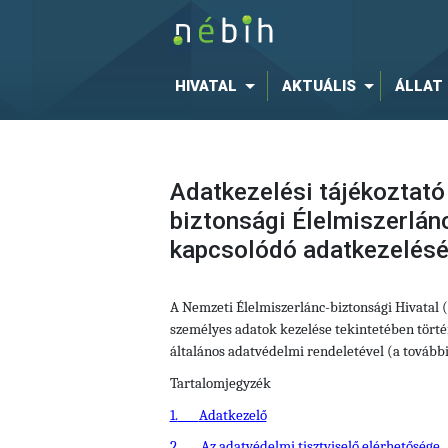
HIVATAL
AKTUÁLIS
ÁLLAT
Adatkezelési tájékoztató
biztonsági Élelmiszerlán
kapcsolódó adatkezelés
A Nemzeti Élelmiszerlánc-biztonsági Hivatal
személyes adatok kezelése tekintetében történ
általános adatvédelmi rendeletével (a tovább
Tartalomjegyzék
1.
Adatkezelő
2.
Az adatvédelmi tisztviselő elérhetősége