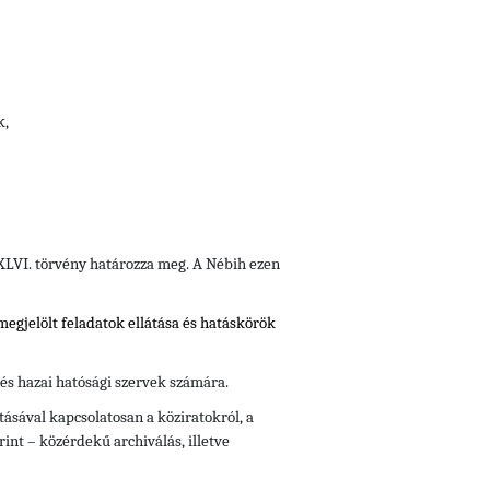
k,
i XLVI. törvény határozza meg. A Nébih ezen
 megjelölt feladatok ellátása és hatáskörök
 és hazai hatósági szervek számára.
ásával kapcsolatosan a köziratokról, a
rint – közérdekű archiválás, illetve