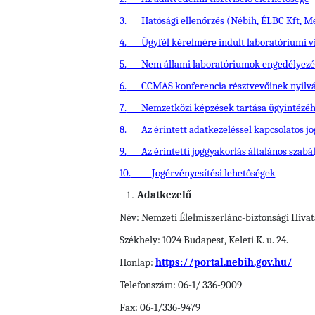
3.
Hatósági ellenőrzés (Nébih, ÉLBC Kft, M
4.
Ügyfél kérelmére indult laboratóriumi v
5.
Nem állami laboratóriumok engedélyezés
6.
CCMAS konferencia résztvevőinek nyilvá
7.
Nemzetközi képzések tartása ügyintézéh
8.
Az érintett adatkezeléssel kapcsolatos jo
9.
Az érintetti joggyakorlás általános szabá
10.
Jogérvényesítési lehetőségek
Adatkezelő
Név: Nemzeti Élelmiszerlánc-biztonsági Hivat
Székhely: 1024 Budapest, Keleti K. u. 24.
Honlap:
https://portal.nebih.gov.hu/
Telefonszám: 06-1/ 336-9009
Fax: 06-1/336-9479