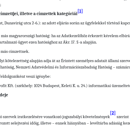
;
[1]
mzettjei, illetve a címzettek kategóriái
t, Dunavirág utca 2-6.): az adott eljárás során az ügyfelekkel történő kap
ő más magyarországi hatóság: ha az Adatkezelőhöz érkezett kérelem elbírá
artalmazó ügyet ezen hatósághoz az Ákr. 17. §-a alapján.
 más címzettnek.
yi kötelezettség alapján adja át az Érintett személyes adatait állami szerv
i hatóság, Nemzeti Adatvédelmi és Információszabadság Hatóság – számára
feldolgozóként veszi igénybe:
it Kft. (székhely: 1024 Budapest, Keleti K. u. 24.) informatikai üzemelte
deje
[2]
átó szervek iratkezelésére vonatkozó jogszabályi követelmények
szerint 
ott selejtezési időig, illetve – ennek hiányában – levéltárba adásáig keze