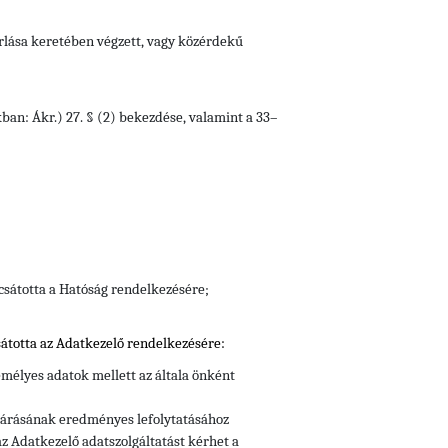
orlása keretében végzett, vagy közérdekű
kban: Ákr.) 27. § (2) bekezdése, valamint a 33–
csátotta a Hatóság rendelkezésére;
átotta az Adatkezelő rendelkezésére:
mélyes adatok mellett az általa önként
ljárásának eredményes lefolytatásához
z Adatkezelő adatszolgáltatást kérhet a