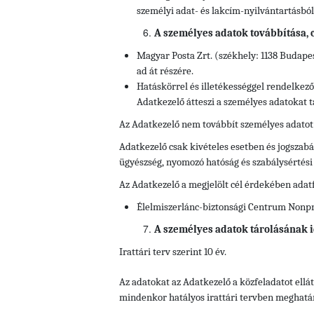
személyi adat- és lakcím-nyilvántartásból
A személyes adatok továbbítása, cí
Magyar Posta Zrt. (székhely: 1138 Budapes
ad át részére.
Hatáskörrel és illetékességgel rendelkez
Adatkezelő átteszi a személyes adatokat t
Az Adatkezelő nem továbbít személyes adatot
Adatkezelő csak kivételes esetben és jogszabál
ügyészség, nyomozó hatóság és szabálysértés
Az Adatkezelő a megjelölt cél érdekében adat
Élelmiszerlánc-biztonsági Centrum Nonprof
A személyes adatok tárolásának i
Irattári terv szerint 10 év.
Az adatokat az Adatkezelő a közfeladatot ell
mindenkor hatályos irattári tervben meghatároz