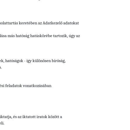
csolattartás keretében az Adatkezelő adatokat
lása más hatóság hatáskörébe tartozik, úgy az
ek, hatóságok - így különösen bíróság,
.
tési feladatok vonatkozásában
iktatja, és az iktatott iratok között a
li.