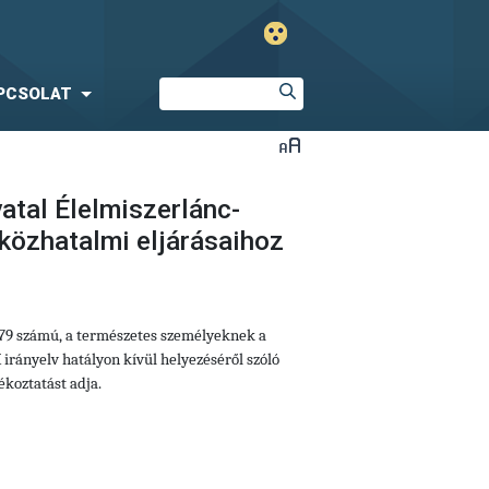
PCSOLAT
atal Élelmiszerlánc-
közhatalmi eljárásaihoz
679 számú, a természetes személyeknek a
irányelv hatályon kívül helyezéséről szóló
koztatást adja.