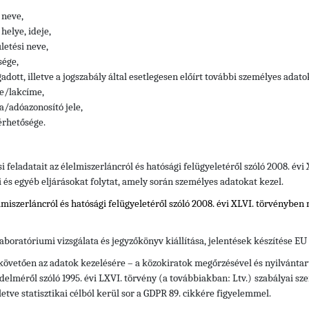
 neve,
helye, ideje,
letési neve,
sége,
adott, illetve a jogszabály által esetlegesen előírt további személyes adato
e/lakcíme,
/adóazonosító jele,
érhetősége.
si feladatait az élelmiszerláncról és hatósági felügyeletéről szóló 2008. év
i és egyéb eljárásokat folytat, amely során személyes adatokat kezel.
elmiszerláncról és hatósági felügyeletéről szóló 2008. évi XLVI. törvényben
aboratóriumi vizsgálata és jegyzőkönyv kiállítása, jelentések készítése EU
 követően az adatok kezelésére – a közokiratok megőrzésével és nyilvántart
delméről szóló 1995. évi LXVI. törvény (a továbbiakban: Ltv.)
szabályai sze
letve statisztikai célból kerül sor a GDPR 89. cikkére figyelemmel.