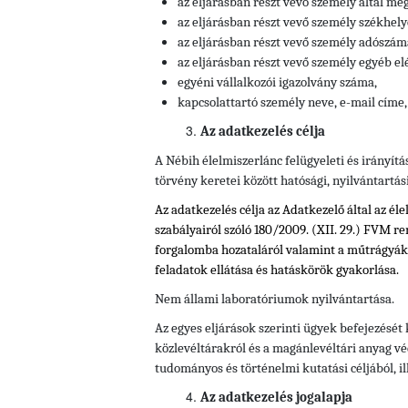
az eljárásban részt vevő személy által meg
az eljárásban részt vevő személy
székhely
az eljárásban részt vevő személy
adószáma
az eljárásban részt vevő személy
egyéb el
egyéni vállalkozói igazolvány száma,
kapcsolattartó személy neve, e-mail címe,
Az adatkezelés célja
A Nébih élelmiszerlánc felügyeleti és irányítá
törvény keretei között hatósági, nyilvántartás
Az adatkezelés célja az Adatkezelő által az él
szabályairól szóló 180/2009. (XII. 29.) FVM re
forgalomba hozataláról valamint a műtrágy
feladatok ellátása és hatáskörök gyakorlása.
Nem állami laboratóriumok nyilvántartása.
Az egyes eljárások szerinti ügyek befejezését
közlevéltárakról és a magánlevéltári anyag vé
tudományos és történelmi kutatási céljából, il
Az adatkezelés jogalapja