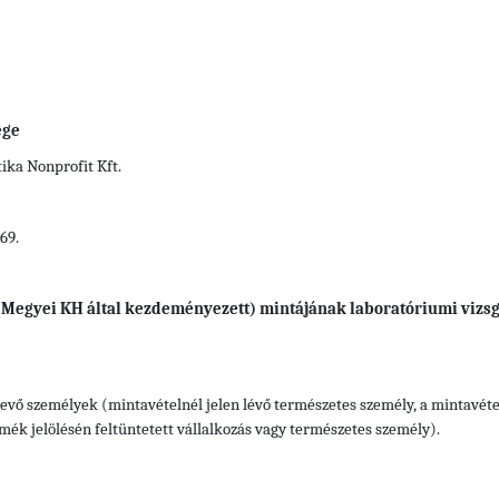
ége
ka Nonprofit Kft.
69.
t, Megyei KH által kezdeményezett) mintájának laboratóriumi vizs
evő személyek (mintavételnél jelen lévő természetes személy, a mintavétel
rmék jelölésén feltüntetett vállalkozás vagy természetes személy).