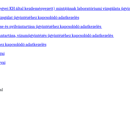
egyei KH által kezdeményezett) mintájának laboratóriumi vizsgálata ügyi
izsgálat ügyintézéhez kapcsolódó adatkezelés
e és nyilvántartása ügyintézéhez kapcsolódó adatkezelés
ntartása, vízumügyintézés ügyintézéhez kapcsolódó adatkezelés
ez kapcsolódó adatkezelés
gai
lyai
al