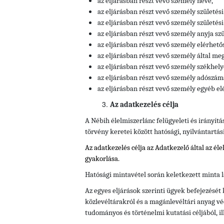
az eljárásban részt vevő személy neve,
az eljárásban részt vevő személy születési
az eljárásban részt vevő személy születési 
az eljárásban részt vevő személy anyja szü
az eljárásban részt vevő személy elérhető
az eljárásban részt vevő személy által meg
az eljárásban részt vevő személy
székhely
az eljárásban részt vevő személy
adószáma
az eljárásban részt vevő személy
egyéb el
Az adatkezelés célja
A Nébih élelmiszerlánc felügyeleti és irányítá
törvény keretei között hatósági, nyilvántartás
Az adatkezelés célja az Adatkezelő által az él
gyakorlása.
Hatósági mintavétel során keletkezett minta l
Az egyes eljárások szerinti ügyek befejezését
közlevéltárakról és a magánlevéltári anyag vé
tudományos és történelmi kutatási céljából, il