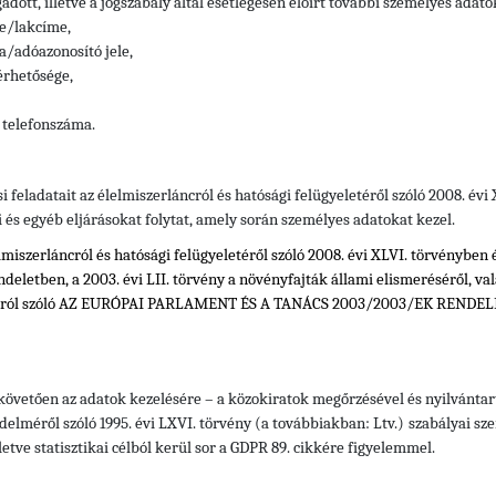
adott, illetve a jogszabály által esetlegesen előírt további személyes adato
e/lakcíme,
/adóazonosító jele,
érhetősége,
 telefonszáma.
si feladatait az élelmiszerláncról és hatósági felügyeletéről szóló 2008. év
i és egyéb eljárásokat folytat, amely során személyes adatokat kezel.
elmiszerláncról és hatósági felügyeletéről szóló 2008. évi XLVI. törvényben 
ndeletben, a 2003. évi LII. törvény a növényfajták állami elismeréséről, va
ákról szóló AZ EURÓPAI PARLAMENT ÉS A TANÁCS 2003/2003/EK RENDELET
 követően az adatok kezelésére – a közokiratok megőrzésével és nyilvántart
delméről szóló 1995. évi LXVI. törvény (a továbbiakban: Ltv.)
szabályai sze
letve statisztikai célból kerül sor a GDPR 89. cikkére figyelemmel.