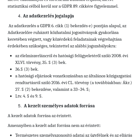
statisztikai célból kerül sor a GDPR 89. cikkére figyelemmel.
Az adatkezelés jogalapja
Az adatkezelés a GDPR 6. cikk (1) bekezdés e) pontján alapul, az
Adatkezelőre ruházott közhatalmi jogosítványok gyakorlása
keretében végzett, vagy közérdekű feladatainak végrehajtása
érdekében szükséges, tekintettel az alábbi jogszabályokra:
az élelmiszerláncról és hatósági felügyeletéről szóló 2008. évi
XLVI. törvény, 35. § (3) bek.
36.§ (3) bek.
a hatósági eljárások vonatkozásában az általános közigazgatási
rendtartásról szóló 2016. évi CL. törvény (a továbbiakban: Ákr.)
27. § (2) bekezdése, valamint a 33–34. §;
Ltv. 4. § és 9. §.
A kezelt személyes adatok forrása
A kezelt adatok forrása az érintett.
Amennyiben a kezelt adat forrása nem az érintett:
Természetes személyazonosító adatai az ügyfélnek és az eljárás