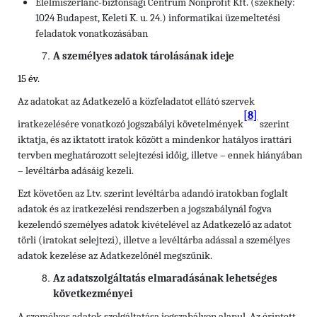
Élelmiszerlánc-biztonsági Centrum Nonprofit Kft. (székhely:
1024 Budapest, Keleti K. u. 24.) informatikai üzemeltetési
feladatok vonatkozásában
A személyes adatok tárolásának ideje
15 év.
Az adatokat az Adatkezelő a közfeladatot ellátó szervek
[8]
iratkezelésére vonatkozó jogszabályi követelmények
szerint
iktatja, és az iktatott iratok között a mindenkor hatályos irattári
tervben meghatározott selejtezési időig, illetve – ennek hiányában
– levéltárba adásáig kezeli.
Ezt követően az Ltv. szerint levéltárba adandó iratokban foglalt
adatok és az iratkezelési rendszerben a jogszabálynál fogva
kezelendő személyes adatok kivételével az Adatkezelő az adatot
törli (iratokat selejtezi), illetve a levéltárba adással a személyes
adatok kezelése az Adatkezelőnél megszűnik.
Az adatszolgáltatás elmaradásának lehetséges
következményei
A személyes adatok szolgáltatása jogszabályon alapul. Az érintett