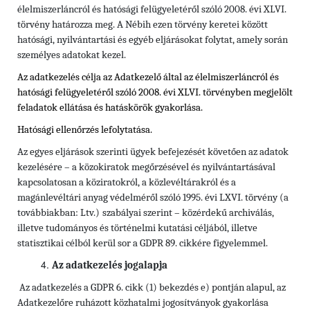
élelmiszerláncról és hatósági felügyeletéről szóló 2008. évi XLVI.
törvény határozza meg. A Nébih ezen törvény keretei között
hatósági, nyilvántartási és egyéb eljárásokat folytat, amely során
személyes adatokat kezel.
Az adatkezelés célja az Adatkezelő által az élelmiszerláncról és
hatósági felügyeletéről szóló 2008. évi XLVI. törvényben megjelölt
feladatok ellátása és hatáskörök gyakorlása.
Hatósági ellenőrzés lefolytatása.
Az egyes eljárások szerinti ügyek befejezését követően az adatok
kezelésére – a közokiratok megőrzésével és nyilvántartásával
kapcsolatosan a köziratokról, a közlevéltárakról és a
magánlevéltári anyag védelméről szóló 1995. évi LXVI. törvény (a
továbbiakban: Ltv.)
szabályai szerint – közérdekű archiválás,
illetve tudományos és történelmi kutatási céljából, illetve
statisztikai célból kerül sor a GDPR 89. cikkére figyelemmel.
Az adatkezelés jogalapja
Az adatkezelés a GDPR 6. cikk (1) bekezdés e) pontján alapul, az
Adatkezelőre ruházott közhatalmi jogosítványok gyakorlása