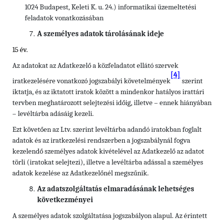
1024 Budapest, Keleti K. u. 24.) informatikai üzemeltetési
feladatok vonatkozásában
A személyes adatok tárolásának ideje
15 év.
Az adatokat az Adatkezelő a közfeladatot ellátó szervek
[4]
iratkezelésére vonatkozó jogszabályi követelmények
szerint
iktatja, és az iktatott iratok között a mindenkor hatályos irattári
tervben meghatározott selejtezési időig, illetve – ennek hiányában
– levéltárba adásáig kezeli.
Ezt követően az Ltv. szerint levéltárba adandó iratokban foglalt
adatok és az iratkezelési rendszerben a jogszabálynál fogva
kezelendő személyes adatok kivételével az Adatkezelő az adatot
törli (iratokat selejtezi), illetve a levéltárba adással a személyes
adatok kezelése az Adatkezelőnél megszűnik.
Az adatszolgáltatás elmaradásának lehetséges
következményei
A személyes adatok szolgáltatása jogszabályon alapul. Az érintett