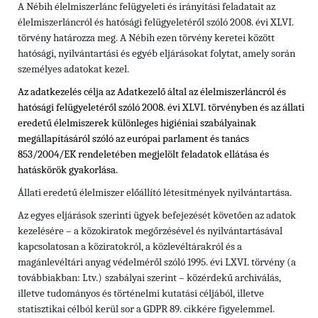
A Nébih élelmiszerlánc felügyeleti és irányítási feladatait az
élelmiszerláncról és hatósági felügyeletéről szóló 2008. évi XLVI.
törvény határozza meg. A Nébih ezen törvény keretei között
hatósági, nyilvántartási és egyéb eljárásokat folytat, amely során
személyes adatokat kezel.
Az adatkezelés célja az Adatkezelő által az élelmiszerláncról és
hatósági felügyeletéről szóló 2008. évi XLVI. törvényben és
az állati
eredetű élelmiszerek különleges higiéniai szabályainak
megállapításáról szóló az európai parlament és tanács
853/2004/EK rendeletében
megjelölt feladatok ellátása és
hatáskörök gyakorlása.
Állati eredetű élelmiszer előállító létesítmények nyilvántartása.
Az egyes eljárások szerinti ügyek befejezését követően az adatok
kezelésére – a közokiratok megőrzésével és nyilvántartásával
kapcsolatosan a köziratokról, a közlevéltárakról és a
magánlevéltári anyag védelméről szóló 1995. évi LXVI. törvény (a
továbbiakban: Ltv.)
szabályai szerint – közérdekű archiválás,
illetve tudományos és történelmi kutatási céljából, illetve
statisztikai célból kerül sor a GDPR 89. cikkére figyelemmel.