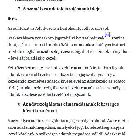
A személyes adatok tárolásának ideje
15 év.
Az adatokat az Adatkezelő a közfeladatot ellátó szervek
[6]
iratkezelésére vonatkozó jogszabályi követelmények
szerint
iktatja, és az iktatott iratok között a mindenkor hatályos irattári
tervben meghatározott selejtezési időig, illetve – ennek hiányában
– levéltárba adásáig kezeli.
Ezt követően az Ltv. szerint levéltárba adandó iratokban foglalt
adatok és az iratkezelési rendszerben a jogszabálynál fogva
kezelendő személyes adatok kivételével az Adatkezelő az adatot
törli (iratokat selejtezi), illetve a levéltárba adással a személyes
adatok kezelése az Adatkezelőnél megszűnik.
Az adatszolgáltatás elmaradásának lehetséges
következményei
A személyes adatok szolgáltatása jogszabályon alapul. Az érintett
azon adatainak megadása, amelyeket jogi kötelezettség alapján
kezel kötelező. A szükséges adatok megadása nélkül Adatkezelő