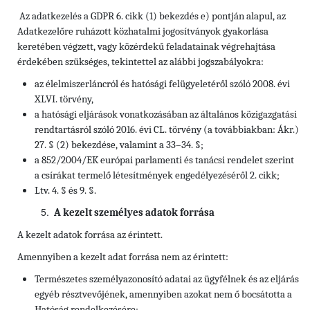
Az adatkezelés a GDPR 6. cikk (1) bekezdés e) pontján alapul, az
Adatkezelőre ruházott közhatalmi jogosítványok gyakorlása
keretében végzett, vagy közérdekű feladatainak végrehajtása
érdekében szükséges, tekintettel az alábbi jogszabályokra:
az élelmiszerláncról és hatósági felügyeletéről szóló 2008. évi
XLVI. törvény,
a hatósági eljárások vonatkozásában az általános közigazgatási
rendtartásról szóló 2016. évi CL. törvény (a továbbiakban: Ákr.)
27. § (2) bekezdése, valamint a 33–34. §;
a 852/2004/EK európai parlamenti és tanácsi rendelet szerint
a csírákat termelő létesítmények engedélyezéséről 2. cikk;
Ltv. 4. § és 9. §.
A kezelt személyes adatok forrása
A kezelt adatok forrása az érintett.
Amennyiben a kezelt adat forrása nem az érintett:
Természetes személyazonosító adatai az ügyfélnek és az eljárás
egyéb résztvevőjének, amennyiben azokat nem ő bocsátotta a
Hatóság rendelkezésére;