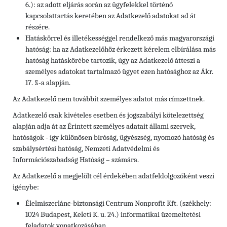
6.): az adott eljárás során az ügyfelekkel történő
kapcsolattartás keretében az Adatkezelő adatokat ad át
részére.
Hatáskörrel és illetékességgel rendelkező más magyarországi
hatóság: ha az Adatkezelőhöz érkezett kérelem elbírálása más
hatóság hatáskörébe tartozik, úgy az Adatkezelő átteszi a
személyes adatokat tartalmazó ügyet ezen hatósághoz az Ákr.
17. §-a alapján.
Az Adatkezelő nem továbbít személyes adatot más címzettnek.
Adatkezelő csak kivételes esetben és jogszabályi kötelezettség
alapján adja át az Érintett személyes adatait állami szervek,
hatóságok - így különösen bíróság, ügyészség, nyomozó hatóság és
szabálysértési hatóság, Nemzeti Adatvédelmi és
Információszabadság Hatóság – számára.
Az Adatkezelő a megjelölt cél érdekében adatfeldolgozóként veszi
igénybe:
Élelmiszerlánc-biztonsági Centrum Nonprofit Kft. (székhely:
1024 Budapest, Keleti K. u. 24.) informatikai üzemeltetési
feladatok vonatkozásában