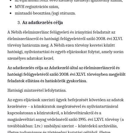
az eljárásban részt vevő személy
személyi igazolvány száma,
MVH regisztrációs szám,
mintaadó beosztása/jogi státusza.
Az adatkezelés célja
A Nébih élelmiszerlánc felügyeleti és irányítási feladatait az
élelmiszerláncról és hatósági felügyeletéről szóló 2008. évi XLVI.
törvény határozza meg. A Nébih ezen törvény keretei között
hatósági, nyilvántartási és egyéb eljárásokat folytat, amely során
személyes adatokat kezel.
Az adatkezelés célja az Adatkezelő által az élelmiszerláncról és
hatósági felügyeletéről szóló 2008. évi XLVI. törvényben megjelölt
feladatok ellátása és hatáskörök gyakorlása.
Hatósági mintavétel lefolytatása.
Az egyes eljárások szerinti ügyek befejezését követően az adatok
kezelésére – a közokiratok megőrzésével és nyilvántartásával
kapcsolatosan a köziratokról, a közlevéltárakról és a
magánlevéltári anyag védelméről szóló 1995. évi LXVI. törvény (a
továbbiakban: Ltv.)
szabályai szerint – közérdekű archiválás,
illetve tudományos és történelmi kutatási céljából, illetve