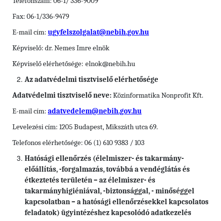
Telefonszám: 06-1/ 336-9009
Fax: 06-1/336-9479
E-mail cím:
ugyfelszolgalat@nebih.gov.hu
Képviselő: dr. Nemes Imre elnök
Képviselő elérhetősége:
elnok@nebih.hu
Az adatvédelmi tisztviselő elérhetősége
Adatvédelmi tisztviselő neve:
Közinformatika Nonprofit Kft.
E-mail cím:
adatvedelem@nebih.gov.hu
Levelezési cím: 1205 Budapest, Mikszáth utca 69.
Telefonos elérhetősége: 06 (1) 610 9383 / 103
Hatósági ellenőrzés (élelmiszer- és takarmány-
előállítás, -forgalmazás, továbbá a vendéglátás és
étkeztetés területén – az élelmiszer- és
takarmányhigiéniával, -biztonsággal, - minőséggel
kapcsolatban – a hatósági ellenőrzésekkel kapcsolatos
feladatok) ügyintézéshez kapcsolódó adatkezelés