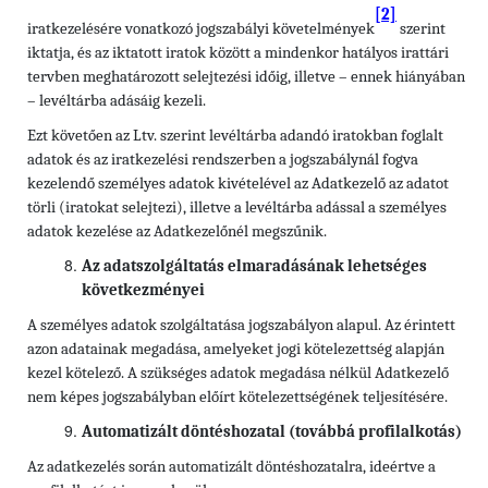
[2]
iratkezelésére vonatkozó jogszabályi követelmények
szerint
iktatja, és az iktatott iratok között a mindenkor hatályos irattári
tervben meghatározott selejtezési időig, illetve – ennek hiányában
– levéltárba adásáig kezeli.
Ezt követően az Ltv. szerint levéltárba adandó iratokban foglalt
adatok és az iratkezelési rendszerben a jogszabálynál fogva
kezelendő személyes adatok kivételével az Adatkezelő az adatot
törli (iratokat selejtezi), illetve a levéltárba adással a személyes
adatok kezelése az Adatkezelőnél megszűnik.
Az adatszolgáltatás elmaradásának lehetséges
következményei
A személyes adatok szolgáltatása jogszabályon alapul. Az érintett
azon adatainak megadása, amelyeket jogi kötelezettség alapján
kezel kötelező. A szükséges adatok megadása nélkül Adatkezelő
nem képes jogszabályban előírt kötelezettségének teljesítésére.
Automatizált döntéshozatal (továbbá profilalkotás)
Az adatkezelés során automatizált döntéshozatalra, ideértve a