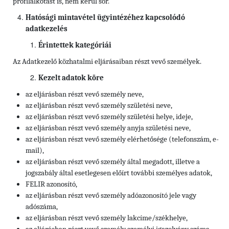
profilalkotást is, nem kerül sor.
Hatósági mintavétel ügyintézéhez kapcsolódó
adatkezelés
Érintettek kategóriái
Az Adatkezelő közhatalmi eljárásaiban részt vevő személyek.
Kezelt adatok köre
az eljárásban részt vevő személy neve,
az eljárásban részt vevő személy születési neve,
az eljárásban részt vevő személy születési helye, ideje,
az eljárásban részt vevő személy anyja születési neve,
az eljárásban részt vevő személy elérhetősége
(telefonszám, e-
mail),
az eljárásban részt vevő személy által megadott, illetve a
jogszabály által esetlegesen előírt további személyes adatok,
FELIR azonosító,
az eljárásban részt vevő személy
adóazonosító jele vagy
adószáma,
az eljárásban részt vevő személy
lakcíme/székhelye,