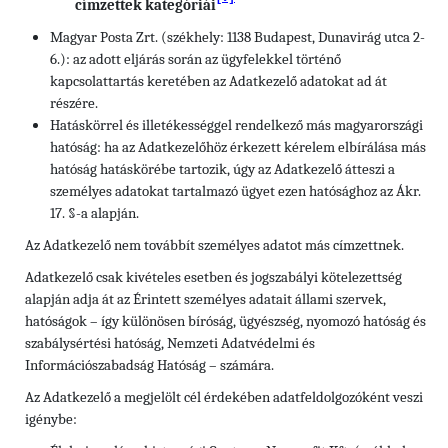
címzettek kategóriái
Magyar Posta Zrt. (székhely: 1138 Budapest, Dunavirág utca 2-
6.): az adott eljárás során az ügyfelekkel történő
kapcsolattartás keretében az Adatkezelő adatokat ad át
részére.
Hatáskörrel és illetékességgel rendelkező más magyarországi
hatóság: ha az Adatkezelőhöz érkezett kérelem elbírálása más
hatóság hatáskörébe tartozik, úgy az Adatkezelő átteszi a
személyes adatokat tartalmazó ügyet ezen hatósághoz az Ákr.
17. §-a alapján.
Az Adatkezelő nem továbbít személyes adatot más címzettnek.
Adatkezelő csak kivételes esetben és jogszabályi kötelezettség
alapján adja át az Érintett személyes adatait állami szervek,
hatóságok – így különösen bíróság, ügyészség, nyomozó hatóság és
szabálysértési hatóság, Nemzeti Adatvédelmi és
Információszabadság Hatóság – számára.
Az Adatkezelő a megjelölt cél érdekében adatfeldolgozóként veszi
igénybe: