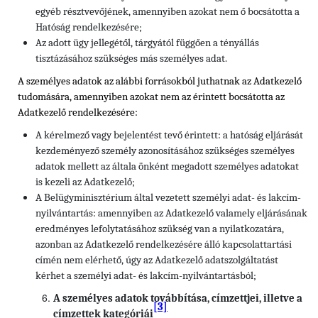
egyéb résztvevőjének, amennyiben azokat nem ő bocsátotta a
Hatóság rendelkezésére;
Az adott ügy jellegétől, tárgyától függően a tényállás
tisztázásához szükséges más személyes adat.
A személyes adatok az alábbi forrásokból juthatnak az Adatkezelő
tudomására, amennyiben azokat nem az érintett bocsátotta az
Adatkezelő rendelkezésére:
A kérelmező vagy bejelentést tevő érintett: a hatóság eljárását
kezdeményező személy azonosításához szükséges személyes
adatok mellett az általa önként megadott személyes adatokat
is kezeli az Adatkezelő;
A Belügyminisztérium által vezetett személyi adat- és lakcím-
nyilvántartás: amennyiben az Adatkezelő valamely eljárásának
eredményes lefolytatásához szükség van a nyilatkozatára,
azonban az Adatkezelő rendelkezésére álló kapcsolattartási
címén nem elérhető, úgy az Adatkezelő adatszolgáltatást
kérhet a személyi adat- és lakcím-nyilvántartásból;
A személyes adatok továbbítása, címzettjei, illetve a
[3]
címzettek kategóriái