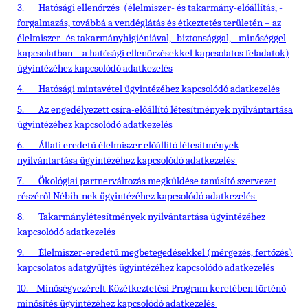
3.
Hatósági ellenőrzés (élelmiszer- és takarmány-előállítás, -
forgalmazás, továbbá a vendéglátás és étkeztetés területén – az
élelmiszer- és takarmányhigiéniával, -biztonsággal, - minőséggel
kapcsolatban – a hatósági ellenőrzésekkel kapcsolatos feladatok)
ügyintézéhez kapcsolódó adatkezelés
4.
Hatósági mintavétel ügyintézéhez kapcsolódó adatkezelés
5.
Az engedélyezett csíra-előállító létesítmények nyilvántartása
ügyintézéhez kapcsolódó adatkezelés
6.
Állati eredetű élelmiszer előállító létesítmények
nyilvántartása ügyintézéhez kapcsolódó adatkezelés
7.
Ökológiai partnerváltozás megküldése tanúsító szervezet
részéről Nébih-nek ügyintézéhez kapcsolódó adatkezelés
8.
Takarmánylétesítmények nyilvántartása ügyintézéhez
kapcsolódó adatkezelés
9.
Élelmiszer-eredetű megbetegedésekkel (mérgezés, fertőzés)
kapcsolatos adatgyűjtés ügyintézéhez kapcsolódó adatkezelés
10.
Minőségvezérelt Közétkeztetési Program keretében történő
minősítés ügyintézéhez kapcsolódó adatkezelés