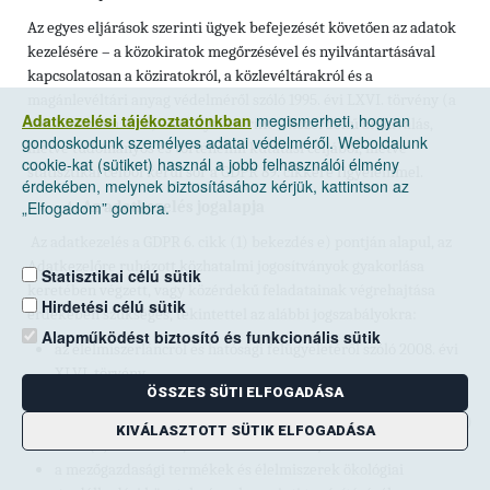
Az egyes eljárások szerinti ügyek befejezését követően az adatok
kezelésére – a közokiratok megőrzésével és nyilvántartásával
kapcsolatosan a köziratokról, a közlevéltárakról és a
magánlevéltári anyag védelméről szóló 1995. évi LXVI. törvény (a
Adatkezelési tájékoztatónkban
megismerheti, hogyan
továbbiakban: Ltv.)
szabályai szerint – közérdekű archiválás,
gondoskodunk személyes adatai védelméről. Weboldalunk
illetve tudományos és történelmi kutatási céljából, illetve
cookie-kat (sütiket) használ a jobb felhasználói élmény
statisztikai célból kerül sor a GDPR 89. cikkére figyelemmel.
érdekében, melynek biztosításához kérjük, kattintson az
„Elfogadom” gombra.
Az adatkezelés jogalapja
Az adatkezelés a GDPR 6. cikk (1) bekezdés e) pontján alapul, az
Adatkezelőre ruházott közhatalmi jogosítványok gyakorlása
Statisztikai célú sütik
keretében végzett, vagy közérdekű feladatainak végrehajtása
Hirdetési célú sütik
érdekében szükséges, tekintettel az alábbi jogszabályokra:
Alapműködést biztosító és funkcionális sütik
az élelmiszerláncról és hatósági felügyeletéről szóló 2008. évi
XLVI. törvény,
ÖSSZES SÜTI ELFOGADÁSA
a hatósági eljárások vonatkozásában az általános közigazgatási
rendtartásról szóló 2016. évi CL. törvény (a továbbiakban: Ákr.)
KIVÁLASZTOTT SÜTIK ELFOGADÁSA
27. § (2) bekezdése, valamint a 33–34. §;
a mezőgazdasági termékek és élelmiszerek ökológiai