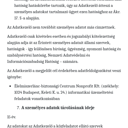
hatóság hatáskörébe tartozik, úgy az Adatkezelő átteszi a
személyes adatokat tartalmazó ügyet ezen hatósághoz az Ákr.
17. §-a alapján.
Az Adatkezelő nem továbbít személyes adatot más címzettnek.
Adatkezelő csak kivételes esetben és jogszabályi kötelezettség
alapján adja át az Érintett személyes adatait állami szervek,
hatóságok - így különösen bíróság, ügyészség, nyomozó hatóság és
szabálysértési hatóság, Nemzeti Adatvédelmi és
Információszabadság Hatóság – számára.
Az Adatkezelő a megjelölt cél érdekében adatfeldolgozóként veszi
igénybe:
Élelmiszerlánc-biztonsági Centrum Nonprofit Kft. (székhely:
1024 Budapest, Keleti K. u. 24.) informatikai üzemeltetési
feladatok vonatkozásában
A személyes adatok tárolásának ideje
15 év.
Az adatokat az Adatkezelő a közfeladatot ellátó szervek