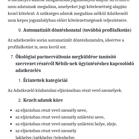
azon adatainak megadása, amelyeket jogi kötelezettség alapján
kezel kötelező. A szükséges adatok megadása nélkül Adatkezelő
nem képes jogszabályban előírt kötelezettségének teljesítésére.
Automatizált döntéshozatal (továbbá profilalkotás)
Az adatkezelés során automatizált döntéshozatalra, ideértve a
profilalkotást is, nem kerül sor.
Ökológiai partnerváltozás megküldése tanúsító
szervezet részéről Nébih-nek ügyintézéshez kapcsolódó
adatkezelés
Érintettek kategóriái
Az Adatkezelő közhatalmi eljárásaiban részt vevő személyek.
Kezelt adatok köre
az eljárásban részt vevő személy neve,
az eljárásban részt vevő személy születési neve,
az eljárásban részt vevő személy születési helye, ideje,
az eljárásban részt vevő személy
lakhelye/székhelye/telephelye,