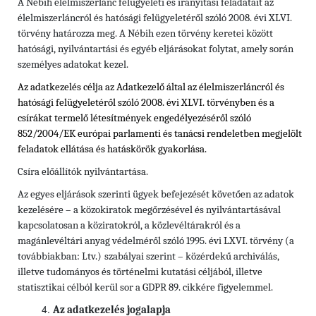
A Nébih élelmiszerlánc felügyeleti és irányítási feladatait az
élelmiszerláncról és hatósági felügyeletéről szóló 2008. évi XLVI.
törvény határozza meg. A Nébih ezen törvény keretei között
hatósági, nyilvántartási és egyéb eljárásokat folytat, amely során
személyes adatokat kezel.
Az adatkezelés célja az Adatkezelő által az élelmiszerláncról és
hatósági felügyeletéről szóló 2008. évi XLVI. törvényben és a
csírákat termelő létesítmények engedélyezéséről
szóló
852/2004/EK európai parlamenti és tanácsi rendeletben
megjelölt
feladatok ellátása és hatáskörök gyakorlása.
Csíra előállítók nyilvántartása.
Az egyes eljárások szerinti ügyek befejezését követően az adatok
kezelésére – a közokiratok megőrzésével és nyilvántartásával
kapcsolatosan a köziratokról, a közlevéltárakról és a
magánlevéltári anyag védelméről szóló 1995. évi LXVI. törvény (a
továbbiakban: Ltv.)
szabályai szerint – közérdekű archiválás,
illetve tudományos és történelmi kutatási céljából, illetve
statisztikai célból kerül sor a GDPR 89. cikkére figyelemmel.
Az adatkezelés jogalapja