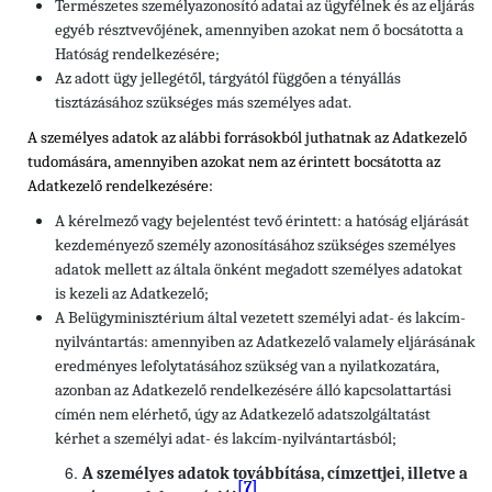
Természetes személyazonosító adatai az ügyfélnek és az eljárás
egyéb résztvevőjének, amennyiben azokat nem ő bocsátotta a
Hatóság rendelkezésére;
Az adott ügy jellegétől, tárgyától függően a tényállás
tisztázásához szükséges más személyes adat.
A személyes adatok az alábbi forrásokból juthatnak az Adatkezelő
tudomására, amennyiben azokat nem az érintett bocsátotta az
Adatkezelő rendelkezésére:
A kérelmező vagy bejelentést tevő érintett: a hatóság eljárását
kezdeményező személy azonosításához szükséges személyes
adatok mellett az általa önként megadott személyes adatokat
is kezeli az Adatkezelő;
A Belügyminisztérium által vezetett személyi adat- és lakcím-
nyilvántartás: amennyiben az Adatkezelő valamely eljárásának
eredményes lefolytatásához szükség van a nyilatkozatára,
azonban az Adatkezelő rendelkezésére álló kapcsolattartási
címén nem elérhető, úgy az Adatkezelő adatszolgáltatást
kérhet a személyi adat- és lakcím-nyilvántartásból;
A személyes adatok továbbítása, címzettjei, illetve a
[7]