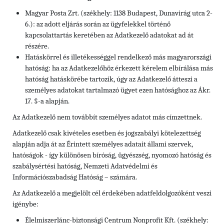
Magyar Posta Zrt. (székhely: 1138 Budapest, Dunavirág utca 2-
6.): az adott eljárás során az ügyfelekkel történő
kapcsolattartás keretében az Adatkezelő adatokat ad át
részére.
Hatáskörrel és illetékességgel rendelkező más magyarországi
hatóság: ha az Adatkezelőhöz érkezett kérelem elbírálása más
hatóság hatáskörébe tartozik, úgy az Adatkezelő átteszi a
személyes adatokat tartalmazó ügyet ezen hatósághoz az Ákr.
17. §-a alapján.
Az Adatkezelő nem továbbít személyes adatot más címzettnek.
Adatkezelő csak kivételes esetben és jogszabályi kötelezettség
alapján adja át az Érintett személyes adatait állami szervek,
hatóságok - így különösen bíróság, ügyészség, nyomozó hatóság és
szabálysértési hatóság, Nemzeti Adatvédelmi és
Információszabadság Hatóság – számára.
Az Adatkezelő a megjelölt cél érdekében adatfeldolgozóként veszi
igénybe:
Élelmiszerlánc-biztonsági Centrum Nonprofit Kft. (székhely: