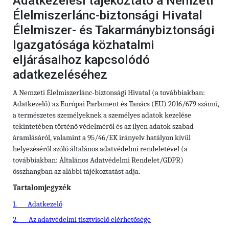
Adatkezelési tájékoztató a Nemzeti
Élelmiszerlánc-biztonsági Hivatal
Élelmiszer- és Takarmánybiztonsági
Igazgatósága közhatalmi
eljárásaihoz kapcsolódó
adatkezeléséhez
A Nemzeti Élelmiszerlánc-biztonsági Hivatal (a továbbiakban:
Adatkezelő) az Európai Parlament és Tanács (EU) 2016/679 számú,
a természetes személyeknek a személyes adatok kezelése
tekintetében történő védelméről és az ilyen adatok szabad
áramlásáról, valamint a 95/46/EK irányelv hatályon kívül
helyezéséről szóló általános adatvédelmi rendeletével (a
továbbiakban: Általános Adatvédelmi Rendelet/GDPR)
összhangban az alábbi tájékoztatást adja.
Tartalomjegyzék
1.
Adatkezelő
2.
Az adatvédelmi tisztviselő elérhetősége