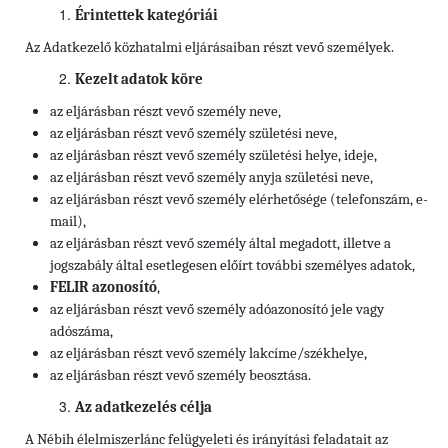
Érintettek kategóriái
Az Adatkezelő közhatalmi eljárásaiban részt vevő személyek.
Kezelt adatok köre
az eljárásban részt vevő személy neve,
az eljárásban részt vevő személy születési neve,
az eljárásban részt vevő személy születési helye, ideje,
az eljárásban részt vevő személy anyja születési neve,
az eljárásban részt vevő személy elérhetősége
(telefonszám, e-
mail),
az eljárásban részt vevő személy által megadott, illetve a
jogszabály által esetlegesen előírt további személyes adatok,
FELIR azonosító
,
az eljárásban részt vevő személy
adóazonosító jele vagy
adószáma,
az eljárásban részt vevő személy
lakcíme/székhelye,
az eljárásban részt vevő személy
beosztása.
Az adatkezelés célja
A Nébih élelmiszerlánc felügyeleti és irányítási feladatait az