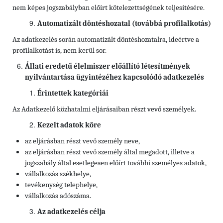
nem képes jogszabályban előírt kötelezettségének teljesítésére.
Automatizált döntéshozatal (továbbá profilalkotás)
Az adatkezelés során automatizált döntéshozatalra, ideértve a
profilalkotást is, nem kerül sor.
Állati eredetű élelmiszer előállító létesítmények
nyilvántartása ügyintézéhez kapcsolódó adatkezelés
Érintettek kategóriái
Az Adatkezelő közhatalmi eljárásaiban részt vevő személyek.
Kezelt adatok köre
az eljárásban részt vevő személy neve,
az eljárásban részt vevő személy által megadott, illetve a
jogszabály által esetlegesen előírt további személyes adatok,
vállalkozás székhelye,
tevékenység telephelye,
vállalkozás adószáma.
Az adatkezelés célja