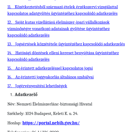
11.
Közétkeztetésből származó ételek érzékszervi vizsgálattal
kapcsolatos adatgyűjtés ügyintézéhez kapcsolódó adatkezelés
12.
Saját kutas vízellátású élelmiszer-ipari vállalkozások
vízminőségre vonatkozó adatainak gyűjtése ügyintézéhez
kapcsolódó adatkezelés
13.
Jogsértések közzététele ügyintézéhez kapcsolódó adatkezelés
14.
Hatósági döntések elleni kereset benyújtása ügyintézéhez
kapcsolódó adatkezelés
15.
Az érintett adatkezeléssel kapcsolatos jogai
16.
Az érintetti joggyakorlás általános szabályai
17.
Jogérvényesítési lehetőségek
Adatkezelő
Név: Nemzeti Élelmiszerlánc-biztonsági Hivatal
Székhely: 1024 Budapest, Keleti K. u. 24.
Honlap:
https://portal.nebih.gov.hu/