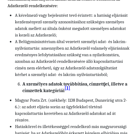
Adatkezelő rendelkezésére:
A kérelmező vagy bejelentést tevő érintett: a hatóság eljárását
kezdeményező személy azonosításához szükséges személyes
adatok mellett az általa önként megadott személyes adatokat
is kezeli az Adatkezelő;
A Belügyminisztérium által vezetett személyi adat- és lakcím-
nyilvántartás: amennyiben az Adatkezelő valamely eljárásának
eredményes lefolytatásához szükség van a nyilatkozatára,
azonban az Adatkezelő rendelkezésére álló kapcsolattartási
címén nem elérhető, úgy az Adatkezelő adatszolgáltatást
kérhet a személyi adat- és lakcím-nyilvántartásból;
A személyes adatok továbbítása, címzettjei, illetve a
[1]
címzettek kategóriái
Magyar Posta Zrt. (székhely: 1138 Budapest, Dunavirág utca 2-
6.): az adott eljárás során az ügyfelekkel történő
kapcsolattartás keretében az Adatkezelő adatokat ad át
részére.
Hatáskörrel és illetékességgel rendelkező más magyarországi
hatóság: ha az Adatkezelőhöz érkezett kérelem elbírálása más