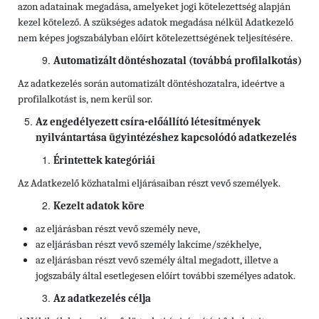
azon adatainak megadása, amelyeket jogi kötelezettség alapján
kezel kötelező. A szükséges adatok megadása nélkül Adatkezelő
nem képes jogszabályban előírt kötelezettségének teljesítésére.
Automatizált döntéshozatal (továbbá profilalkotás)
Az adatkezelés során automatizált döntéshozatalra, ideértve a
profilalkotást is, nem kerül sor.
Az engedélyezett csíra-előállító létesítmények
nyilvántartása ügyintézéshez kapcsolódó adatkezelés
Érintettek kategóriái
Az Adatkezelő közhatalmi eljárásaiban részt vevő személyek.
Kezelt adatok köre
az eljárásban részt vevő személy neve,
az eljárásban részt vevő személy
lakcíme/székhelye,
az eljárásban részt vevő személy által megadott, illetve a
jogszabály által esetlegesen előírt további személyes adatok.
Az adatkezelés célja