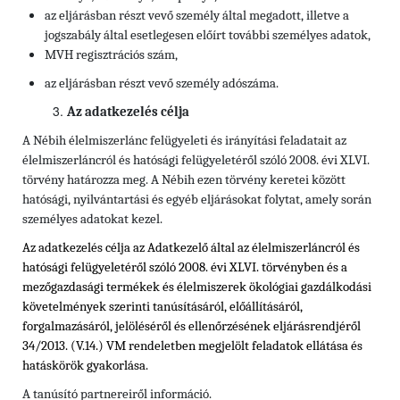
az eljárásban részt vevő személy által megadott, illetve a
jogszabály által esetlegesen előírt további személyes adatok,
MVH regisztrációs szám,
az eljárásban részt vevő személy adószáma.
Az adatkezelés célja
A Nébih élelmiszerlánc felügyeleti és irányítási feladatait az
élelmiszerláncról és hatósági felügyeletéről szóló 2008. évi XLVI.
törvény határozza meg. A Nébih ezen törvény keretei között
hatósági, nyilvántartási és egyéb eljárásokat folytat, amely során
személyes adatokat kezel.
Az adatkezelés célja az Adatkezelő által az élelmiszerláncról és
hatósági felügyeletéről szóló 2008. évi XLVI. törvényben és
a
mezőgazdasági termékek és élelmiszerek ökológiai gazdálkodási
követelmények szerinti tanúsításáról, előállításáról,
forgalmazásáról, jelöléséről és ellenőrzésének eljárásrendjéről
34/2013. (V.14.) VM rendeletben
megjelölt feladatok ellátása és
hatáskörök gyakorlása.
A tanúsító partnereiről információ.