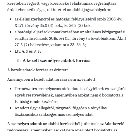
keretében végzett, vagy közérdekű feladatainak végrehajtása
érdekében szükséges, tekintettel az alábbi jogszabályokra:
az élelmiszerláncról és hatósági felügyeletéről szóló 2008. évi
XLVI. törvény 35.§ (3) bek., és 36.§ (3) bek,
a hatósági eljárások vonatkozásában az általános közigazgatási
rendtartásról szóló 2016. évi CL. törvény (a továbbiakban: Ákr.)
27. § (2) bekezdése, valamint a 33–34. §;
Ltv. 4. § és 9. §;
A kezelt személyes adatok forrása
A kezelt adatok forrása az érintett.
Amennyiben a kezelt adat forrása nem az érintett:
Természetes személyazonosító adatai az ügyfélnek és az eljárás
egyéb résztvevőjének, amennyiben azokat nem ő bocsátotta a
Hatóság rendelkezésére;
Az adott ügy jellegétől, tárgyától függően a tényállás
tisztázásához szükséges más személyes adat.
A személyes adatok az alábbi forrásokból juthatnak az Adatkezelő
tudomására, amennyiben azokat nem az érintett bocsátotta az