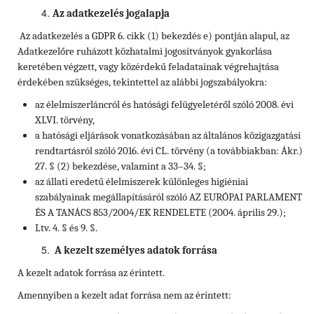
Az adatkezelés jogalapja
Az adatkezelés a GDPR 6. cikk (1) bekezdés e) pontján alapul, az
Adatkezelőre ruházott közhatalmi jogosítványok gyakorlása
keretében végzett, vagy közérdekű feladatainak végrehajtása
érdekében szükséges, tekintettel az alábbi jogszabályokra:
az élelmiszerláncról és hatósági felügyeletéről szóló 2008. évi
XLVI. törvény,
a hatósági eljárások vonatkozásában az általános közigazgatási
rendtartásról szóló 2016. évi CL. törvény (a továbbiakban: Ákr.)
27. § (2) bekezdése, valamint a 33–34. §;
az állati eredetű élelmiszerek különleges higiéniai
szabályainak megállapításáról szóló AZ EURÓPAI PARLAMENT
ÉS A TANÁCS 853/2004/EK RENDELETE (2004. április 29.);
Ltv. 4. § és 9. §.
A kezelt személyes adatok forrása
A kezelt adatok forrása az érintett.
Amennyiben a kezelt adat forrása nem az érintett: