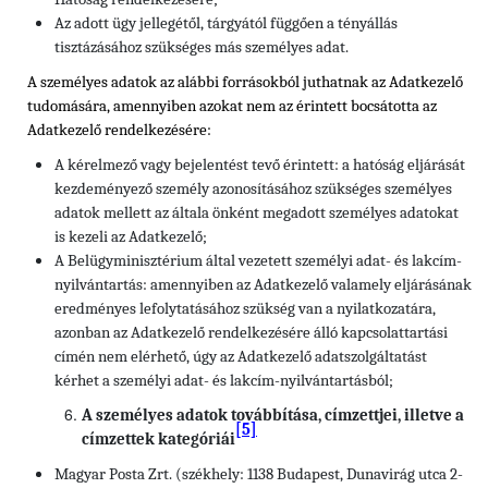
Az adott ügy jellegétől, tárgyától függően a tényállás
tisztázásához szükséges más személyes adat.
A személyes adatok az alábbi forrásokból juthatnak az Adatkezelő
tudomására, amennyiben azokat nem az érintett bocsátotta az
Adatkezelő rendelkezésére:
A kérelmező vagy bejelentést tevő érintett: a hatóság eljárását
kezdeményező személy azonosításához szükséges személyes
adatok mellett az általa önként megadott személyes adatokat
is kezeli az Adatkezelő;
A Belügyminisztérium által vezetett személyi adat- és lakcím-
nyilvántartás: amennyiben az Adatkezelő valamely eljárásának
eredményes lefolytatásához szükség van a nyilatkozatára,
azonban az Adatkezelő rendelkezésére álló kapcsolattartási
címén nem elérhető, úgy az Adatkezelő adatszolgáltatást
kérhet a személyi adat- és lakcím-nyilvántartásból;
A személyes adatok továbbítása, címzettjei, illetve a
[5]
címzettek kategóriái
Magyar Posta Zrt. (székhely: 1138 Budapest, Dunavirág utca 2-