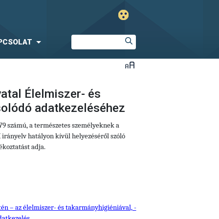
PCSOLAT
atal Élelmiszer- és
solódó adatkezeléséhez
679 számú, a természetes személyeknek a
irányelv hatályon kívül helyezéséről szóló
koztatást adja.
tén – az élelmiszer- és takarmányhigiéniával, -
datkezelés