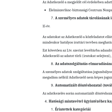
Az Adatkezelő a megjelölt cél érdekében adat
Élelmiszerlánc-biztonsági Centrum Nonprof
A személyes adatok tárolásának i
15 év.
Az adatokat az Adatkezelő a közfeladatot ell
mindenkor hatályos irattári tervben meghatároz
Ezt követően az Ltv. szerint levéltárba adandó
Adatkezelő az adatot törli (iratokat selejtezi
Az adatszolgáltatás elmaradásán
A személyes adatok szolgáltatása jogszabályon
megadása nélkül Adatkezelő nem képes jogszab
Automatizált döntéshozatal (tová
Az adatkezelés során automatizált döntéshozata
Hatósági mintavétel ügyintézéhez ka
Érintettek kategóriái