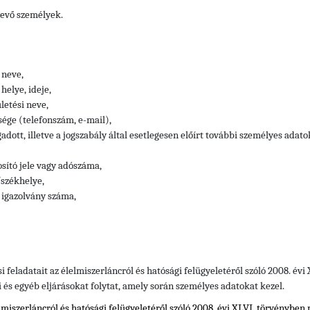
vevő személyek.
 neve,
helye, ideje,
letési neve,
sége
(telefonszám, e-mail),
adott, illetve a jogszabály által esetlegesen előírt további személyes adato
ító jele vagy adószáma,
székhelye,
 igazolvány száma,
si feladatait az élelmiszerláncról és hatósági felügyeletéről szóló 2008. év
i és egyéb eljárásokat folytat, amely során személyes adatokat kezel.
elmiszerláncról és hatósági felügyeletéről szóló 2008. évi XLVI. törvényben