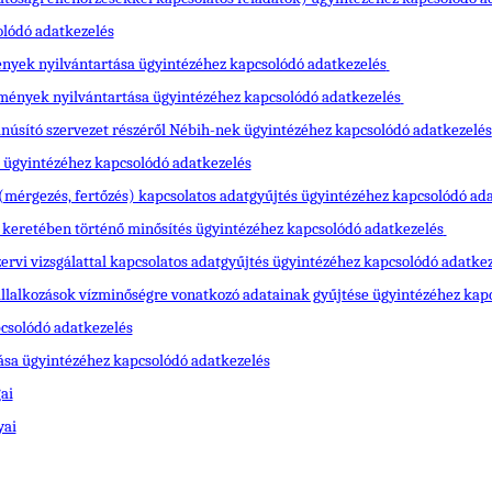
olódó adatkezelés
mények nyilvántartása ügyintézéhez kapcsolódó adatkezelés
sítmények nyilvántartása ügyintézéhez kapcsolódó adatkezelés
núsító szervezet részéről Nébih-nek ügyintézéhez kapcsolódó adatkezelés
 ügyintézéhez kapcsolódó adatkezelés
mérgezés, fertőzés) kapcsolatos adatgyűjtés ügyintézéhez kapcsolódó ad
keretében történő minősítés ügyintézéhez kapcsolódó adatkezelés
ervi vizsgálattal kapcsolatos adatgyűjtés ügyintézéhez kapcsolódó adatke
 vállalkozások vízminőségre vonatkozó adatainak gyűjtése ügyintézéhez kap
pcsolódó adatkezelés
tása ügyintézéhez kapcsolódó adatkezelés
ai
yai