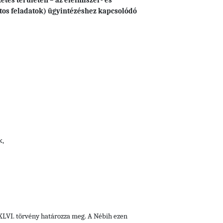
etés területén – az élelmiszer- és
atos feladatok) ügyintézéshez kapcsolódó
k,
i XLVI. törvény határozza meg. A Nébih ezen