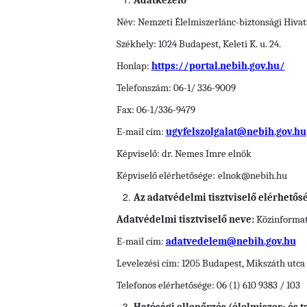
Adatkezelő
Név: Nemzeti Élelmiszerlánc-biztonsági Hivat
Székhely: 1024 Budapest, Keleti K. u. 24.
Honlap:
https://portal.nebih.gov.hu/
Telefonszám: 06-1/ 336-9009
Fax: 06-1/336-9479
E-mail cím:
ugyfelszolgalat@nebih.gov.hu
Képviselő: dr. Nemes Imre elnök
Képviselő elérhetősége:
elnok@nebih.hu
Az adatvédelmi tisztviselő elérhetős
Adatvédelmi tisztviselő neve:
Közinformati
E-mail cím:
adatvedelem@nebih.gov.hu
Levelezési cím: 1205 Budapest, Mikszáth utca 
Telefonos elérhetősége: 06 (1) 610 9383 / 103