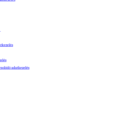
atkezelés
zelés
csolódó adatkezelés