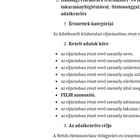
Hatósági ellenőrzés (élelmiszer- és t
takarmányhigiéniával, -biztonsággal,
adatkezelés
Érintettek kategóriái
Az Adatkezelő közhatalmi eljárásaiban részt 
Kezelt adatok köre
az eljárásban részt vevő személy neve,
az eljárásban részt vevő személy születési
az eljárásban részt vevő személy születési 
az eljárásban részt vevő személy anyja szü
az eljárásban részt vevő személy elérhető
az eljárásban részt vevő személy által meg
FELIR azonosító
,
az eljárásban részt vevő személy
adóazono
az eljárásban részt vevő személy
lakcíme/
az eljárásban részt vevő személy
beosztás
Az adatkezelés célja
A Nébih élelmiszerlánc felügyeleti és irányítá