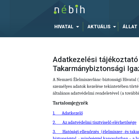
HIVATAL
AKTUÁLIS
ÁLLAT
Adatkezelési tájékoztató
Takarmánybiztonsági Iga
A Nemzeti Élelmiszerlánc-biztonsági Hivatal
személyes adatok kezelése tekintetében történ
általános adatvédelmi rendeletével (a tovább
Tartalomjegyzék
1.
Adatkezelő
2.
Az adatvédelmi tisztviselő elérhetősége
3.
Hatósági ellenőrzés (élelmiszer- és taka
biztonsággal, - minőséggel kapcsolatban – a 