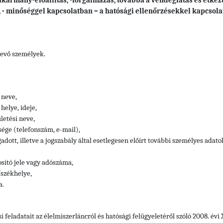
akarmány-előállítás, -forgalmazás, továbbá a vendéglátás és étkezt
 - minőséggel kapcsolatban – a hatósági ellenőrzésekkel kapcsol
vevő személyek.
 neve,
helye, ideje,
letési neve,
sége
(telefonszám, e-mail),
adott, illetve a jogszabály által esetlegesen előírt további személyes adato
sító jele vagy adószáma,
székhelye,
a.
si feladatait az élelmiszerláncról és hatósági felügyeletéről szóló 2008. év