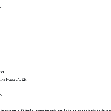
al
ége
ka Nonprofit Kft.
69.