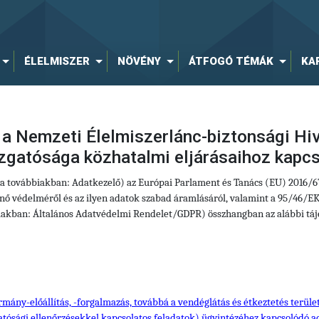
ÉLELMISZER
NÖVÉNY
ÁTFOGÓ TÉMÁK
KA
 a Nemzeti Élelmiszerlánc-biztonsági Hiv
zgatósága közhatalmi eljárásaihoz kapc
 (a továbbiakban: Adatkezelő) az Európai Parlament és Tanács (EU) 2016/
ő védelméről és az ilyen adatok szabad áramlásáról, valamint a 95/46/EK 
iakban: Általános Adatvédelmi Rendelet/GDPR) összhangban az alábbi tájé
rmány-előállítás, -forgalmazás, továbbá a vendéglátás és étkeztetés terüle
hatósági ellenőrzésekkel kapcsolatos feladatok) ügyintézéhez kapcsolódó a