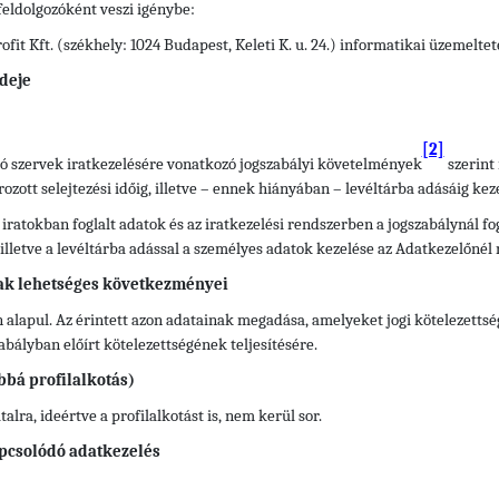
feldolgozóként veszi igénybe:
it Kft. (székhely: 1024 Budapest, Keleti K. u. 24.) informatikai üzemelte
deje
[2]
átó szervek iratkezelésére vonatkozó jogszabályi követelmények
szerint 
ott selejtezési időig, illetve – ennek hiányában – levéltárba adásáig keze
 iratokban foglalt adatok és az iratkezelési rendszerben a jogszabálynál 
), illetve a levéltárba adással a személyes adatok kezelése az Adatkezelőnél
ak lehetséges következményei
 alapul. Az érintett azon adatainak megadása, amelyeket jogi kötelezettsé
ályban előírt kötelezettségének teljesítésére.
bbá profilalkotás)
lra, ideértve a profilalkotást is, nem kerül sor.
pcsolódó adatkezelés