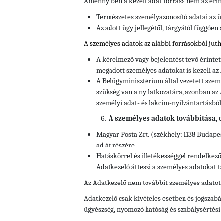
Amennyiben a kezelt adat forrása nem az érin
Természetes személyazonosító adatai az ü
Az adott ügy jellegétől, tárgyától függően
A személyes adatok az alábbi forrásokból jut
A kérelmező vagy bejelentést tevő érinte
megadott személyes adatokat is kezeli az
A Belügyminisztérium által vezetett szem
szükség van a nyilatkozatára, azonban az 
személyi adat- és lakcím-nyilvántartásból
A személyes adatok továbbítása, cí
Magyar Posta Zrt. (székhely: 1138 Budapes
ad át részére.
Hatáskörrel és illetékességgel rendelkez
Adatkezelő átteszi a személyes adatokat t
Az Adatkezelő nem továbbít személyes adatot
Adatkezelő csak kivételes esetben és jogszabál
ügyészség, nyomozó hatóság és szabálysértés