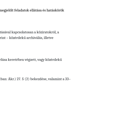
 megjelölt feladatok ellátása és hatáskörök
ásával kapcsolatosan a köziratokról, a
rint – közérdekű archiválás, illetve
orlása keretében végzett, vagy közérdekű
kban: Ákr.) 27. § (2) bekezdése, valamint a 33–