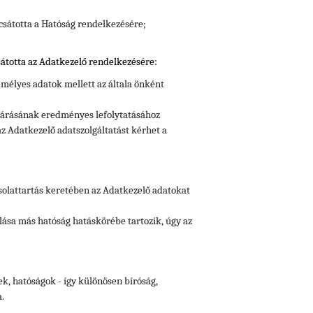
csátotta a Hatóság rendelkezésére;
átotta az Adatkezelő rendelkezésére:
mélyes adatok mellett az általa önként
ljárásának eredményes lefolytatásához
z Adatkezelő adatszolgáltatást kérhet a
csolattartás keretében az Adatkezelő adatokat
lása más hatóság hatáskörébe tartozik, úgy az
ek, hatóságok - így különösen bíróság,
.