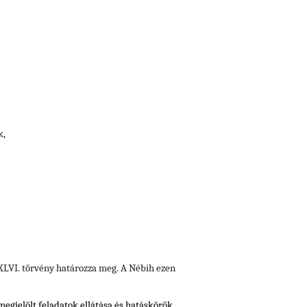
k,
i XLVI. törvény határozza meg. A Nébih ezen
 megjelölt feladatok ellátása és hatáskörök