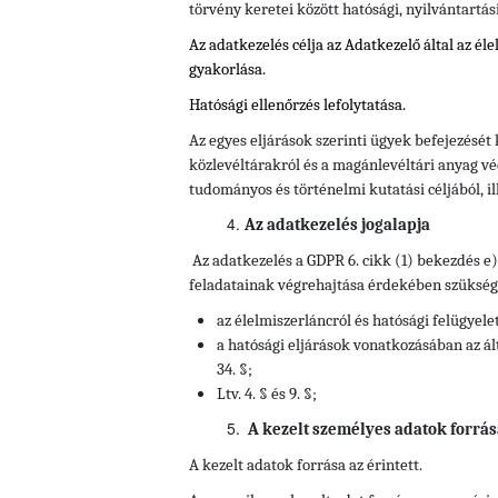
törvény keretei között hatósági, nyilvántartás
Az adatkezelés célja az Adatkezelő által az él
gyakorlása.
Hatósági ellenőrzés lefolytatása.
Az egyes eljárások szerinti ügyek befejezését
közlevéltárakról és a magánlevéltári anyag vé
tudományos és történelmi kutatási céljából, il
Az adatkezelés jogalapja
Az adatkezelés a GDPR 6. cikk (1) bekezdés e
feladatainak végrehajtása érdekében szükséges
az élelmiszerláncról és hatósági felügyelet
a hatósági eljárások vonatkozásában az ált
34. §;
Ltv. 4. § és 9. §;
A kezelt személyes adatok forrás
A kezelt adatok forrása az érintett.