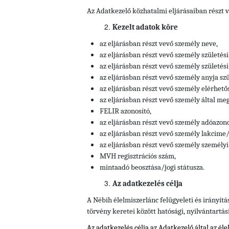
Az Adatkezelő közhatalmi eljárásaiban részt 
Kezelt adatok köre
az eljárásban részt vevő személy neve,
az eljárásban részt vevő személy születési
az eljárásban részt vevő személy születési 
az eljárásban részt vevő személy anyja szü
az eljárásban részt vevő személy elérhető
az eljárásban részt vevő személy által meg
FELIR azonosító,
az eljárásban részt vevő személy
adóazonos
az eljárásban részt vevő személy
lakcíme/
az eljárásban részt vevő személy
személyi
MVH regisztrációs szám,
mintaadó beosztása/jogi státusza.
Az adatkezelés célja
A Nébih élelmiszerlánc felügyeleti és irányítá
törvény keretei között hatósági, nyilvántartás
Az adatkezelés célja az Adatkezelő által az él