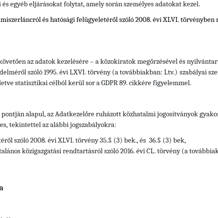
i és egyéb eljárásokat folytat, amely során személyes adatokat kezel.
elmiszerláncról és hatósági felügyeletéről szóló 2008. évi XLVI. törvényben
 követően az adatok kezelésére – a közokiratok megőrzésével és nyilvántart
delméről szóló 1995. évi LXVI. törvény (a továbbiakban: Ltv.)
szabályai sze
letve statisztikai célból kerül sor a GDPR 89. cikkére figyelemmel.
) pontján alapul, az Adatkezelőre ruházott közhatalmi jogosítványok gyak
, tekintettel az alábbi jogszabályokra:
éről szóló 2008. évi XLVI. törvény 35.§ (3) bek., és 36.§ (3) bek,
alános közigazgatási rendtartásról szóló 2016. évi CL. törvény (a továbbia
a