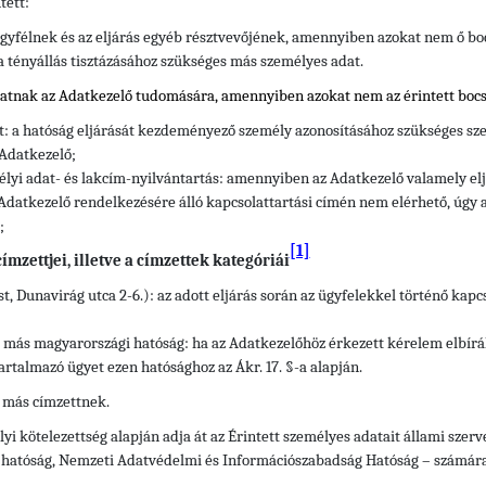
tett:
gyfélnek és az eljárás egyéb résztvevőjének, amennyiben azokat nem ő bo
 a tényállás tisztázásához szükséges más személyes adat.
hatnak az Adatkezelő tudomására, amennyiben azokat nem az érintett bocs
tt: a hatóság eljárását kezdeményező személy azonosításához szükséges sze
 Adatkezelő;
élyi adat- és lakcím-nyilvántartás: amennyiben az Adatkezelő valamely e
Adatkezelő rendelkezésére álló kapcsolattartási címén nem elérhető, úgy a
;
[1]
mzettjei, illetve a címzettek kategóriái
t, Dunavirág utca 2-6.): az adott eljárás során az ügyfelekkel történő kap
ő más magyarországi hatóság: ha az Adatkezelőhöz érkezett kérelem elbírá
artalmazó ügyet ezen hatósághoz az Ákr. 17. §-a alapján.
 más címzettnek.
yi kötelezettség alapján adja át az Érintett személyes adatait állami szerv
i hatóság, Nemzeti Adatvédelmi és Információszabadság Hatóság – számára