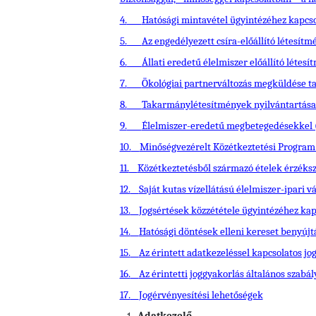
4.
Hatósági mintavétel ügyintézéhez kapcs
5.
Az engedélyezett csíra-előállító létesít
6.
Állati eredetű élelmiszer előállító léte
7.
Ökológiai partnerváltozás megküldése ta
8.
Takarmánylétesítmények nyilvántartása
9.
Élelmiszer-eredetű megbetegedésekkel (
10.
Minőségvezérelt Közétkeztetési Program 
11.
Közétkeztetésből származó ételek érzéksz
12.
Saját kutas vízellátású élelmiszer-ipari
13.
Jogsértések közzététele ügyintézéhez ka
14.
Hatósági döntések elleni kereset benyúj
15.
Az érintett adatkezeléssel kapcsolatos jog
16.
Az érintetti joggyakorlás általános szabál
17.
Jogérvényesítési lehetőségek