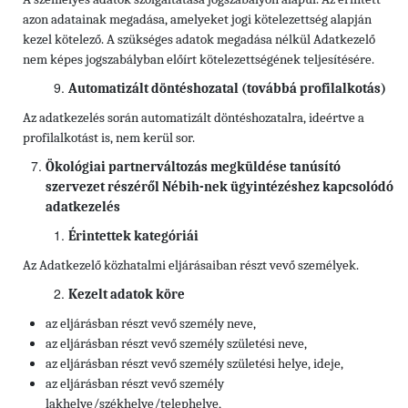
azon adatainak megadása, amelyeket jogi kötelezettség alapján
kezel kötelező. A szükséges adatok megadása nélkül Adatkezelő
nem képes jogszabályban előírt kötelezettségének teljesítésére.
Automatizált döntéshozatal (továbbá profilalkotás)
Az adatkezelés során automatizált döntéshozatalra, ideértve a
profilalkotást is, nem kerül sor.
Ökológiai partnerváltozás megküldése tanúsító
szervezet részéről Nébih-nek ügyintézéshez kapcsolódó
adatkezelés
Érintettek kategóriái
Az Adatkezelő közhatalmi eljárásaiban részt vevő személyek.
Kezelt adatok köre
az eljárásban részt vevő személy neve,
az eljárásban részt vevő személy születési neve,
az eljárásban részt vevő személy születési helye, ideje,
az eljárásban részt vevő személy
lakhelye/székhelye/telephelye,