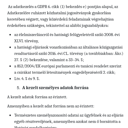
Az adatkezelés a GDPR 6. cikk (1) bekezdés e) pontján alapul, az
Adatkezelőre ruházott közhatalmi jogosítványok gyakorlása
keretében végzett, vagy közérdekű feladatainak végrehajtása
érdekében szükséges, tekintettel az alábbi jogszabályokra:
az élelmiszerláncról és hatósági felügyeletéről szóló 2008. évi
XLVI. törvény,
a hatósági eljárások vonatkozásában az általános közigazgatási
rendtartásról szóló 2016. évi CL. törvény (a továbbiakban: Ákr.)
27. § (2) bekezdése, valamint a 33–34. §;
a 852/2004/EK európai parlamenti és tanácsi rendelet szerint
a csírákat termelő létesítmények engedélyezéséről 2. cikk;
Ltv. 4. § és 9. §.
A kezelt személyes adatok forrása
A kezelt adatok forrása az érintett.
Amennyiben a kezelt adat forrása nem az érintett:
Természetes személyazonosító adatai az ügyfélnek és az eljárás
egyéb résztvevőjének, amennyiben azokat nem ő bocsátotta a
Hatóság rendelkezésére;