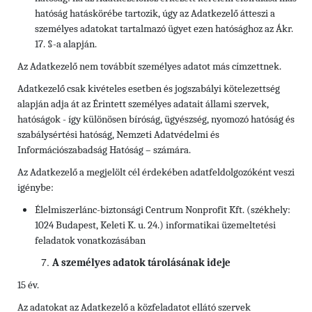
hatóság hatáskörébe tartozik, úgy az Adatkezelő átteszi a
személyes adatokat tartalmazó ügyet ezen hatósághoz az Ákr.
17. §-a alapján.
Az Adatkezelő nem továbbít személyes adatot más címzettnek.
Adatkezelő csak kivételes esetben és jogszabályi kötelezettség
alapján adja át az Érintett személyes adatait állami szervek,
hatóságok - így különösen bíróság, ügyészség, nyomozó hatóság és
szabálysértési hatóság, Nemzeti Adatvédelmi és
Információszabadság Hatóság – számára.
Az Adatkezelő a megjelölt cél érdekében adatfeldolgozóként veszi
igénybe:
Élelmiszerlánc-biztonsági Centrum Nonprofit Kft. (székhely:
1024 Budapest, Keleti K. u. 24.) informatikai üzemeltetési
feladatok vonatkozásában
A személyes adatok tárolásának ideje
15 év.
Az adatokat az Adatkezelő a közfeladatot ellátó szervek