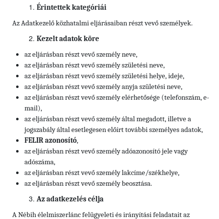
Érintettek kategóriái
Az Adatkezelő közhatalmi eljárásaiban részt vevő személyek.
Kezelt adatok köre
az eljárásban részt vevő személy neve,
az eljárásban részt vevő személy születési neve,
az eljárásban részt vevő személy születési helye, ideje,
az eljárásban részt vevő személy anyja születési neve,
az eljárásban részt vevő személy elérhetősége
(telefonszám, e-
mail),
az eljárásban részt vevő személy által megadott, illetve a
jogszabály által esetlegesen előírt további személyes adatok,
FELIR azonosító
,
az eljárásban részt vevő személy
adóazonosító jele vagy
adószáma,
az eljárásban részt vevő személy
lakcíme/székhelye,
az eljárásban részt vevő személy
beosztása.
Az adatkezelés célja
A Nébih élelmiszerlánc felügyeleti és irányítási feladatait az