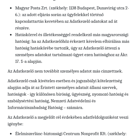
Magyar Posta Zrt. (székhely: 1138 Budapest, Dunavirág utca 2-
6.): az adott eljárás során az ügyfelekkel történő
kapcsolattartás keretében az Adatkezelő adatokat ad át
részére.
Hatáskörrel és illetékességgel rendelkező más magyarországi
hatóság: ha az Adatkezelőhöz érkezett kérelem elbírálása más
hatóság hatáskörébe tartozik, úgy az Adatkezelő átteszi a
személyes adatokat tartalmazó ügyet ezen hatósághoz az Ákr.
17. §-a alapján.
Az Adatkezelő nem továbbít személyes adatot más címzettnek.
Adatkezelő csak kivételes esetben és jogszabályi kötelezettség
alapján adja át az Érintett személyes adatait állami szervek,
hatóságok - így különösen bíróság, ügyészség, nyomozó hatóság és
szabálysértési hatóság, Nemzeti Adatvédelmi és
Információszabadság Hatóság – számára.
Az Adatkezelő a megjelölt cél érdekében adatfeldolgozóként veszi
igénybe:
Élelmiszerlánc-biztonsági Centrum Nonprofit Kft. (székhely: