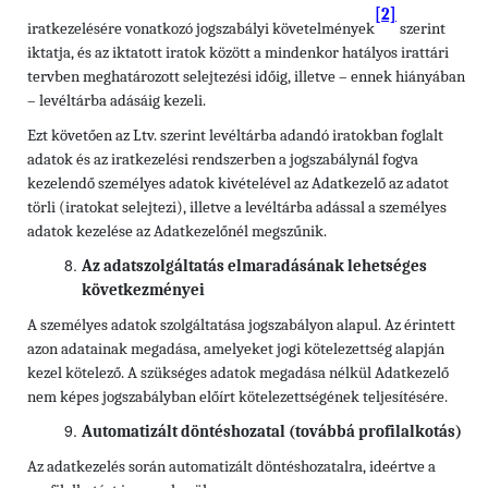
[2]
iratkezelésére vonatkozó jogszabályi követelmények
szerint
iktatja, és az iktatott iratok között a mindenkor hatályos irattári
tervben meghatározott selejtezési időig, illetve – ennek hiányában
– levéltárba adásáig kezeli.
Ezt követően az Ltv. szerint levéltárba adandó iratokban foglalt
adatok és az iratkezelési rendszerben a jogszabálynál fogva
kezelendő személyes adatok kivételével az Adatkezelő az adatot
törli (iratokat selejtezi), illetve a levéltárba adással a személyes
adatok kezelése az Adatkezelőnél megszűnik.
Az adatszolgáltatás elmaradásának lehetséges
következményei
A személyes adatok szolgáltatása jogszabályon alapul. Az érintett
azon adatainak megadása, amelyeket jogi kötelezettség alapján
kezel kötelező. A szükséges adatok megadása nélkül Adatkezelő
nem képes jogszabályban előírt kötelezettségének teljesítésére.
Automatizált döntéshozatal (továbbá profilalkotás)
Az adatkezelés során automatizált döntéshozatalra, ideértve a