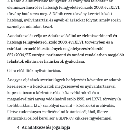
A Nébih élelmiszerlánc felügyeleti és irányítási feladatait az
élelmiszerláncról és hatósági felügyeletéről szóló 2008. évi XLVI.
törvény határozza meg. A Nébih ezen törvény keretei között
hatósági, nyilvántartási és egyéb eljárásokat folytat, amely során
személyes adatokat kezel.
Az adatkezelés célja az Adatkezelő által az élelmiszerláncról és
hatósági felügyeletéről szóló 2008. évi XLVI. törvényben és a
csírákat termelő létesítmények engedélyezéséről
szóló
852/2004/EK európai parlamenti és tanácsi rendeletben
megjelölt
feladatok ellátása és hatáskörök gyakorlása.
Csíra előállítók nyilvántartása.
Az egyes eljárások szerinti ügyek befejezését követően az adatok
kezelésére – a közokiratok megőrzésével és nyilvántartásával
kapcsolatosan a köziratokról, a közlevéltárakról és a
magánlevéltári anyag védelméről szóló 1995. évi LXVI. törvény (a
továbbiakban: Ltv.)
szabályai szerint – közérdekű archiválás,
illetve tudományos és történelmi kutatási céljából, illetve
statisztikai célból kerül sor a GDPR 89. cikkére figyelemmel.
Az adatkezelés jogalapja