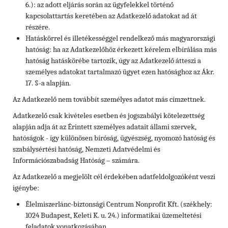
6.): az adott eljárás során az ügyfelekkel történő
kapcsolattartás keretében az Adatkezelő adatokat ad át
részére.
Hatáskörrel és illetékességgel rendelkező más magyarországi
hatóság: ha az Adatkezelőhöz érkezett kérelem elbírálása más
hatóság hatáskörébe tartozik, úgy az Adatkezelő átteszi a
személyes adatokat tartalmazó ügyet ezen hatósághoz az Ákr.
17. §-a alapján.
Az Adatkezelő nem továbbít személyes adatot más címzettnek.
Adatkezelő csak kivételes esetben és jogszabályi kötelezettség
alapján adja át az Érintett személyes adatait állami szervek,
hatóságok - így különösen bíróság, ügyészség, nyomozó hatóság és
szabálysértési hatóság, Nemzeti Adatvédelmi és
Információszabadság Hatóság – számára.
Az Adatkezelő a megjelölt cél érdekében adatfeldolgozóként veszi
igénybe:
Élelmiszerlánc-biztonsági Centrum Nonprofit Kft. (székhely:
1024 Budapest, Keleti K. u. 24.) informatikai üzemeltetési
feladatok vonatkozásában