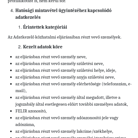
profilalkotást is, nem kerül sor.
Hatósági mintavétel ügyintézéhez kapcsolódó
adatkezelés
Érintettek kategóriái
Az Adatkezelő közhatalmi eljárásaiban részt vevő személyek.
Kezelt adatok köre
az eljárásban részt vevő személy neve,
az eljárásban részt vevő személy születési neve,
az eljárásban részt vevő személy születési helye, ideje,
az eljárásban részt vevő személy anyja születési neve,
az eljárásban részt vevő személy elérhetősége
(telefonszám, e-
mail),
az eljárásban részt vevő személy által megadott, illetve a
jogszabály által esetlegesen előírt további személyes adatok,
FELIR azonosító,
az eljárásban részt vevő személy
adóazonosító jele vagy
adószáma,
az eljárásban részt vevő személy
lakcíme/székhelye,