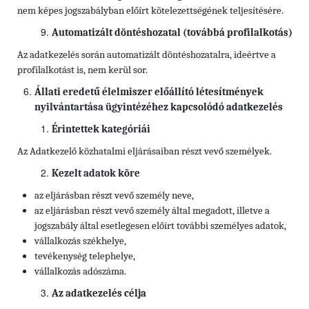
nem képes jogszabályban előírt kötelezettségének teljesítésére.
Automatizált döntéshozatal (továbbá profilalkotás)
Az adatkezelés során automatizált döntéshozatalra, ideértve a
profilalkotást is, nem kerül sor.
Állati eredetű élelmiszer előállító létesítmények
nyilvántartása ügyintézéhez kapcsolódó adatkezelés
Érintettek kategóriái
Az Adatkezelő közhatalmi eljárásaiban részt vevő személyek.
Kezelt adatok köre
az eljárásban részt vevő személy neve,
az eljárásban részt vevő személy által megadott, illetve a
jogszabály által esetlegesen előírt további személyes adatok,
vállalkozás székhelye,
tevékenység telephelye,
vállalkozás adószáma.
Az adatkezelés célja