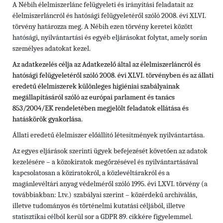
A Nébih élelmiszerlánc felügyeleti és irányítási feladatait az
élelmiszerláncról és hatósági felügyeletéről szóló 2008. évi XLVI.
törvény határozza meg. A Nébih ezen törvény keretei között
hatósági, nyilvántartási és egyéb eljárásokat folytat, amely során
személyes adatokat kezel.
Az adatkezelés célja az Adatkezelő által az élelmiszerláncról és
hatósági felügyeletéről szóló 2008. évi XLVI. törvényben és
az állati
eredetű élelmiszerek különleges higiéniai szabályainak
megállapításáról szóló az európai parlament és tanács
853/2004/EK rendeletében
megjelölt feladatok ellátása és
hatáskörök gyakorlása.
Állati eredetű élelmiszer előállító létesítmények nyilvántartása.
Az egyes eljárások szerinti ügyek befejezését követően az adatok
kezelésére – a közokiratok megőrzésével és nyilvántartásával
kapcsolatosan a köziratokról, a közlevéltárakról és a
magánlevéltári anyag védelméről szóló 1995. évi LXVI. törvény (a
továbbiakban: Ltv.)
szabályai szerint – közérdekű archiválás,
illetve tudományos és történelmi kutatási céljából, illetve
statisztikai célból kerül sor a GDPR 89. cikkére figyelemmel.