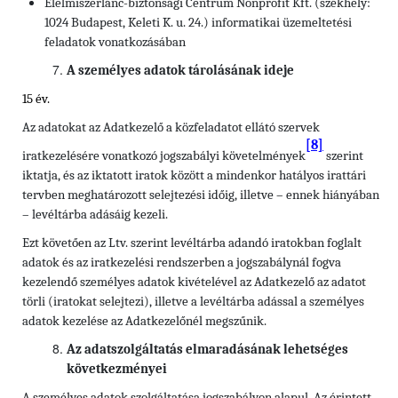
Élelmiszerlánc-biztonsági Centrum Nonprofit Kft. (székhely:
1024 Budapest, Keleti K. u. 24.) informatikai üzemeltetési
feladatok vonatkozásában
A személyes adatok tárolásának ideje
15 év.
Az adatokat az Adatkezelő a közfeladatot ellátó szervek
[8]
iratkezelésére vonatkozó jogszabályi követelmények
szerint
iktatja, és az iktatott iratok között a mindenkor hatályos irattári
tervben meghatározott selejtezési időig, illetve – ennek hiányában
– levéltárba adásáig kezeli.
Ezt követően az Ltv. szerint levéltárba adandó iratokban foglalt
adatok és az iratkezelési rendszerben a jogszabálynál fogva
kezelendő személyes adatok kivételével az Adatkezelő az adatot
törli (iratokat selejtezi), illetve a levéltárba adással a személyes
adatok kezelése az Adatkezelőnél megszűnik.
Az adatszolgáltatás elmaradásának lehetséges
következményei
A személyes adatok szolgáltatása jogszabályon alapul. Az érintett