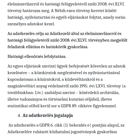
élelmiszerláncról és hatósági felügyeletéről szóló 2008. évi XLVI.
törvény határozza meg. A Nébih ezen törvény keretei között
hatósági, nyilvántartási és egyéb eljárásokat folytat, amely során
személyes adatokat kezel.
Az adatkezelés célja az Adatkezelő által az élelmiszerláncról és
hatósági felügyeletéről szóló 2008. évi XLVI. törvényben megjelölt
feladatok ellátása és hatáskörök gyakorlása.
Hatósági ellenőrzés lefolytatása.
Az egyes eljárások szerinti ügyek befejezését követően az adatok
kezelésére – a közokiratok megőrzésével és nyilvántartásával
kapcsolatosan a köziratokról, a közlevéltárakról és a
magánlevéltári anyag védelméről szóló 1995. évi LXVI. törvény (a
továbbiakban: Ltv.)
szabályai szerint – közérdekű archiválás,
illetve tudományos és történelmi kutatási céljából, illetve
statisztikai célból kerül sor a GDPR 89. cikkére figyelemmel.
Az adatkezelés jogalapja
Az adatkezelés a GDPR 6. cikk (1) bekezdés e) pontján alapul, az
Adatkezelőre ruházott közhatalmi jogosítványok gyakorlása