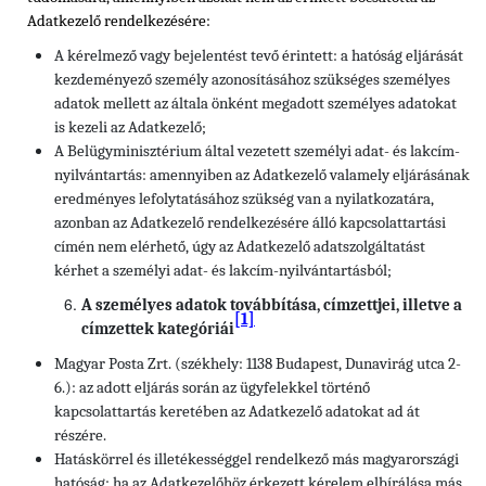
Adatkezelő rendelkezésére:
A kérelmező vagy bejelentést tevő érintett: a hatóság eljárását
kezdeményező személy azonosításához szükséges személyes
adatok mellett az általa önként megadott személyes adatokat
is kezeli az Adatkezelő;
A Belügyminisztérium által vezetett személyi adat- és lakcím-
nyilvántartás: amennyiben az Adatkezelő valamely eljárásának
eredményes lefolytatásához szükség van a nyilatkozatára,
azonban az Adatkezelő rendelkezésére álló kapcsolattartási
címén nem elérhető, úgy az Adatkezelő adatszolgáltatást
kérhet a személyi adat- és lakcím-nyilvántartásból;
A személyes adatok továbbítása, címzettjei, illetve a
[1]
címzettek kategóriái
Magyar Posta Zrt. (székhely: 1138 Budapest, Dunavirág utca 2-
6.): az adott eljárás során az ügyfelekkel történő
kapcsolattartás keretében az Adatkezelő adatokat ad át
részére.
Hatáskörrel és illetékességgel rendelkező más magyarországi
hatóság: ha az Adatkezelőhöz érkezett kérelem elbírálása más