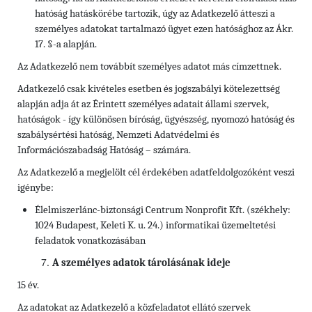
hatóság hatáskörébe tartozik, úgy az Adatkezelő átteszi a
személyes adatokat tartalmazó ügyet ezen hatósághoz az Ákr.
17. §-a alapján.
Az Adatkezelő nem továbbít személyes adatot más címzettnek.
Adatkezelő csak kivételes esetben és jogszabályi kötelezettség
alapján adja át az Érintett személyes adatait állami szervek,
hatóságok - így különösen bíróság, ügyészség, nyomozó hatóság és
szabálysértési hatóság, Nemzeti Adatvédelmi és
Információszabadság Hatóság – számára.
Az Adatkezelő a megjelölt cél érdekében adatfeldolgozóként veszi
igénybe:
Élelmiszerlánc-biztonsági Centrum Nonprofit Kft. (székhely:
1024 Budapest, Keleti K. u. 24.) informatikai üzemeltetési
feladatok vonatkozásában
A személyes adatok tárolásának ideje
15 év.
Az adatokat az Adatkezelő a közfeladatot ellátó szervek