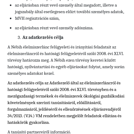
az eljárásban részt vevő személy által megadott, illetve a
jogszabály által esetlegesen előírt további személyes adatok,
MVH regisztrációs szám,
az eljárásban részt vevő személy adószáma.
Az adatkezelés célja
A Nébih élelmiszerlánc felügyeleti és irányítási feladatait az
élelmiszerláncról és hatósági felügyeletéről szóló 2008. évi XLVI.
törvény határozza meg. A Nébih ezen törvény keretei között
hatósági, nyilvántartási és egyéb eljárásokat folytat, amely során
személyes adatokat kezel.
Az adatkezelés célja az Adatkezelő által az élelmiszerláncról és
hatósági felügyeletéről szóló 2008. évi XLVI. törvényben és
a
mezőgazdasági termékek és élelmiszerek ökológiai gazdálkodási
követelmények szerinti tanúsításáról, előállításáról,
forgalmazásáról, jelöléséről és ellenőrzésének eljárásrendjéről
34/2013. (V.14.) VM rendeletben
megjelölt feladatok ellátása és
hatáskörök gyakorlása.
A tanúsító partnereiről információ.