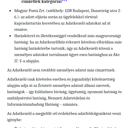
címzettek kategóriái
Magyar Posta Zrt. (székhely: 1138 Budapest, Dunavirág utca 2-
6.): az adott eljárás során az ügyfelekkel történő
kapcsolattartás keretében az Adatkezelő adatokat ad át
részére.
Hatáskörrel és illetékességgel rendelkező más magyarországi
hatóság: ha az Adatkezelőhöz érkezett kérelem elbírálása más
hatóság hatáskörébe tartozik, úgy az Adatkezelő átteszi a
személyes adatokat tartalmazó ügyet ezen hatósághoz az Ákr.
17. §-a alapján.
Az Adatkezelő nem továbbít személyes adatot más címzettnek.
Adatkezelő csak kivételes esetben és jogszabályi kötelezettség
alapján adja át az Érintett személyes adatait állami szervek,
hatóságok – így különösen bíróság, ügyészség, nyomozó hatóság és
szabálysértési hatóság, Nemzeti Adatvédelmi és
Információszabadság Hatóság – számára.
Az Adatkezelő a megjelölt cél érdekében adatfeldolgozóként veszi
igénybe: