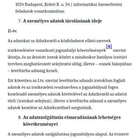
1024 Budapest, Keleti K. u. 24.) informatikai üzemeltetési
feladatok vonatkozásában
A személyes adatok tárolásának ideje
15 év.
Az adatokat az Adatkezelő a közfeladatot ellátó szervek
[4]
iratkezelésére vonatkozó jogszabályi követelmények
szerint
iktatja, és az iktatott iratok között a mindenkor hatályos irattári
tervben meghatározott selejtezési időig, illetve – ennek hiányában
– levéltárba adásáig kezeli.
Ezt követően az Ltv. szerint levéltárba adandó iratokban foglalt
adatok és az iratkezelési rendszerben a jogszabálynál fogva
kezelendő személyes adatok kivételével az Adatkezelő az adatot
törli (iratokat selejtezi), illetve a levéltárba adással a személyes
adatok kezelése az Adatkezelőnél megszűnik.
Az adatszolgáltatás elmaradásának lehetséges
következményei
A személyes adatok szolgáltatása jogszabályon alapul. Az érintett