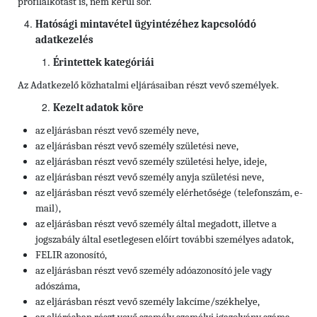
profilalkotást is, nem kerül sor.
Hatósági mintavétel ügyintézéhez kapcsolódó
adatkezelés
Érintettek kategóriái
Az Adatkezelő közhatalmi eljárásaiban részt vevő személyek.
Kezelt adatok köre
az eljárásban részt vevő személy neve,
az eljárásban részt vevő személy születési neve,
az eljárásban részt vevő személy születési helye, ideje,
az eljárásban részt vevő személy anyja születési neve,
az eljárásban részt vevő személy elérhetősége
(telefonszám, e-
mail),
az eljárásban részt vevő személy által megadott, illetve a
jogszabály által esetlegesen előírt további személyes adatok,
FELIR azonosító,
az eljárásban részt vevő személy
adóazonosító jele vagy
adószáma,
az eljárásban részt vevő személy
lakcíme/székhelye,