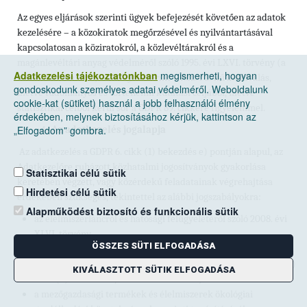
Az egyes eljárások szerinti ügyek befejezését követően az adatok
kezelésére – a közokiratok megőrzésével és nyilvántartásával
kapcsolatosan a köziratokról, a közlevéltárakról és a
magánlevéltári anyag védelméről szóló 1995. évi LXVI. törvény (a
Adatkezelési tájékoztatónkban
megismerheti, hogyan
továbbiakban: Ltv.)
szabályai szerint – közérdekű archiválás,
gondoskodunk személyes adatai védelméről. Weboldalunk
illetve tudományos és történelmi kutatási céljából, illetve
cookie-kat (sütiket) használ a jobb felhasználói élmény
statisztikai célból kerül sor a GDPR 89. cikkére figyelemmel.
érdekében, melynek biztosításához kérjük, kattintson az
„Elfogadom” gombra.
Az adatkezelés jogalapja
Az adatkezelés a GDPR 6. cikk (1) bekezdés e) pontján alapul, az
Adatkezelőre ruházott közhatalmi jogosítványok gyakorlása
Statisztikai célú sütik
keretében végzett, vagy közérdekű feladatainak végrehajtása
Hirdetési célú sütik
érdekében szükséges, tekintettel az alábbi jogszabályokra:
Alapműködést biztosító és funkcionális sütik
az élelmiszerláncról és hatósági felügyeletéről szóló 2008. évi
XLVI. törvény,
ÖSSZES SÜTI ELFOGADÁSA
a hatósági eljárások vonatkozásában az általános közigazgatási
rendtartásról szóló 2016. évi CL. törvény (a továbbiakban: Ákr.)
KIVÁLASZTOTT SÜTIK ELFOGADÁSA
27. § (2) bekezdése, valamint a 33–34. §;
a mezőgazdasági termékek és élelmiszerek ökológiai