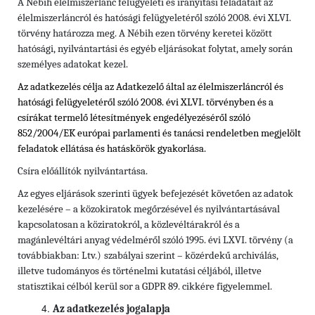
A Nébih élelmiszerlánc felügyeleti és irányítási feladatait az
élelmiszerláncról és hatósági felügyeletéről szóló 2008. évi XLVI.
törvény határozza meg. A Nébih ezen törvény keretei között
hatósági, nyilvántartási és egyéb eljárásokat folytat, amely során
személyes adatokat kezel.
Az adatkezelés célja az Adatkezelő által az élelmiszerláncról és
hatósági felügyeletéről szóló 2008. évi XLVI. törvényben és a
csírákat termelő létesítmények engedélyezéséről
szóló
852/2004/EK európai parlamenti és tanácsi rendeletben
megjelölt
feladatok ellátása és hatáskörök gyakorlása.
Csíra előállítók nyilvántartása.
Az egyes eljárások szerinti ügyek befejezését követően az adatok
kezelésére – a közokiratok megőrzésével és nyilvántartásával
kapcsolatosan a köziratokról, a közlevéltárakról és a
magánlevéltári anyag védelméről szóló 1995. évi LXVI. törvény (a
továbbiakban: Ltv.)
szabályai szerint – közérdekű archiválás,
illetve tudományos és történelmi kutatási céljából, illetve
statisztikai célból kerül sor a GDPR 89. cikkére figyelemmel.
Az adatkezelés jogalapja