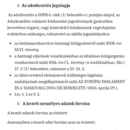
Az adatkezelés jogalapja
Az adatkezelés a GDPR 6. cikk (1) bekezdés e) pontján alapul, az
Adatkezelőre ruházott közhatalmi jogosítványok gyakorlása
keretében végzett, vagy közérdekű feladatainak végrehajtása
érdekében szükséges, tekintettel az alábbi jogszabályokra:
az élelmiszerláncról és hatósági felügyeletéről szóló 2008. évi
XLVI. törvény,
a hatósági eljárások vonatkozásában az általános közigazgatási
rendtartásról szóló 2016. évi CL. törvény (a továbbiakban: Ákr.)
27. § (2) bekezdése, valamint a 33–34. §;
az állati eredetű élelmiszerek különleges higiéniai
szabályainak megállapításáról szóló AZ EURÓPAI PARLAMENT
ÉS A TANÁCS 853/2004/EK RENDELETE (2004. április 29.);
Ltv. 4. § és 9. §.
A kezelt személyes adatok forrása
A kezelt adatok forrása az érintett.
Amennyiben a kezelt adat forrása nem az érintett: