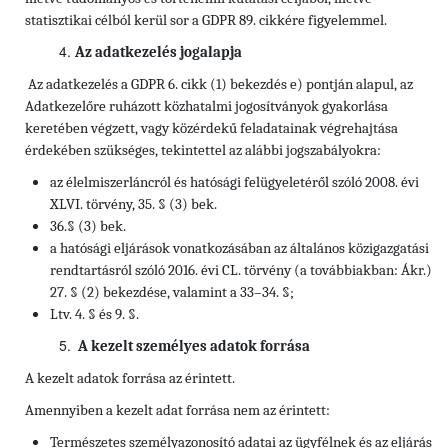
statisztikai célból kerül sor a GDPR 89. cikkére figyelemmel.
Az adatkezelés jogalapja
Az adatkezelés a GDPR 6. cikk (1) bekezdés e) pontján alapul, az
Adatkezelőre ruházott közhatalmi jogosítványok gyakorlása
keretében végzett, vagy közérdekű feladatainak végrehajtása
érdekében szükséges, tekintettel az alábbi jogszabályokra:
az élelmiszerláncról és hatósági felügyeletéről szóló 2008. évi
XLVI. törvény, 35. § (3) bek.
36.§ (3) bek.
a hatósági eljárások vonatkozásában az általános közigazgatási
rendtartásról szóló 2016. évi CL. törvény (a továbbiakban: Ákr.)
27. § (2) bekezdése, valamint a 33–34. §;
Ltv. 4. § és 9. §.
A kezelt személyes adatok forrása
A kezelt adatok forrása az érintett.
Amennyiben a kezelt adat forrása nem az érintett:
Természetes személyazonosító adatai az ügyfélnek és az eljárás