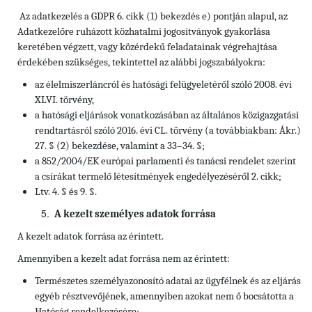
Az adatkezelés a GDPR 6. cikk (1) bekezdés e) pontján alapul, az
Adatkezelőre ruházott közhatalmi jogosítványok gyakorlása
keretében végzett, vagy közérdekű feladatainak végrehajtása
érdekében szükséges, tekintettel az alábbi jogszabályokra:
az élelmiszerláncról és hatósági felügyeletéről szóló 2008. évi
XLVI. törvény,
a hatósági eljárások vonatkozásában az általános közigazgatási
rendtartásról szóló 2016. évi CL. törvény (a továbbiakban: Ákr.)
27. § (2) bekezdése, valamint a 33–34. §;
a 852/2004/EK európai parlamenti és tanácsi rendelet szerint
a csírákat termelő létesítmények engedélyezéséről 2. cikk;
Ltv. 4. § és 9. §.
A kezelt személyes adatok forrása
A kezelt adatok forrása az érintett.
Amennyiben a kezelt adat forrása nem az érintett:
Természetes személyazonosító adatai az ügyfélnek és az eljárás
egyéb résztvevőjének, amennyiben azokat nem ő bocsátotta a
Hatóság rendelkezésére;