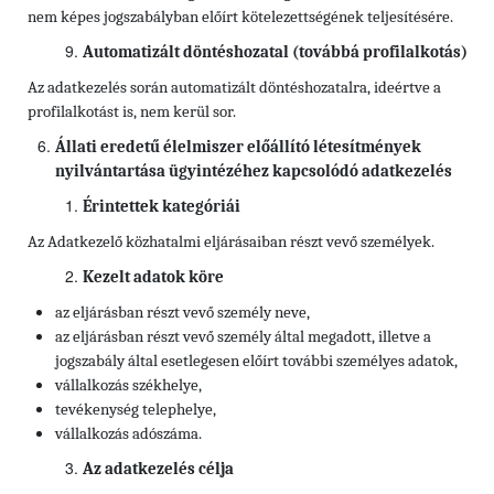
nem képes jogszabályban előírt kötelezettségének teljesítésére.
Automatizált döntéshozatal (továbbá profilalkotás)
Az adatkezelés során automatizált döntéshozatalra, ideértve a
profilalkotást is, nem kerül sor.
Állati eredetű élelmiszer előállító létesítmények
nyilvántartása ügyintézéhez kapcsolódó adatkezelés
Érintettek kategóriái
Az Adatkezelő közhatalmi eljárásaiban részt vevő személyek.
Kezelt adatok köre
az eljárásban részt vevő személy neve,
az eljárásban részt vevő személy által megadott, illetve a
jogszabály által esetlegesen előírt további személyes adatok,
vállalkozás székhelye,
tevékenység telephelye,
vállalkozás adószáma.
Az adatkezelés célja