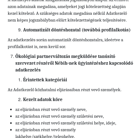
azon adatainak megadása, amelyeket jogi kötelezettség alapján
kezel kötelező. A szükséges adatok megadása nélkül Adatkezelő
nem képes jogszabályban előírt kötelezettségének teljesítésére.
Automatizált döntéshozatal (továbbá profilalkotás)
Az adatkezelés során automatizált döntéshozatalra, ideértve a
profilalkotást is, nem kerül sor.
Ökológiai partnerváltozás megküldése tanúsító
szervezet részéről Nébih-nek ügyintézéshez kapcsolódó
adatkezelés
Érintettek kategóriái
Az Adatkezelő közhatalmi eljárásaiban részt vevő személyek.
Kezelt adatok köre
az eljárásban részt vevő személy neve,
az eljárásban részt vevő személy születési neve,
az eljárásban részt vevő személy születési helye, ideje,
az eljárásban részt vevő személy
lakhelye/székhelye/telephelye,