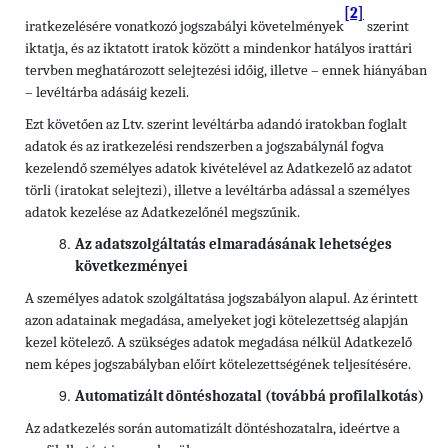
[2]
iratkezelésére vonatkozó jogszabályi követelmények
szerint
iktatja, és az iktatott iratok között a mindenkor hatályos irattári
tervben meghatározott selejtezési időig, illetve – ennek hiányában
– levéltárba adásáig kezeli.
Ezt követően az Ltv. szerint levéltárba adandó iratokban foglalt
adatok és az iratkezelési rendszerben a jogszabálynál fogva
kezelendő személyes adatok kivételével az Adatkezelő az adatot
törli (iratokat selejtezi), illetve a levéltárba adással a személyes
adatok kezelése az Adatkezelőnél megszűnik.
Az adatszolgáltatás elmaradásának lehetséges
következményei
A személyes adatok szolgáltatása jogszabályon alapul. Az érintett
azon adatainak megadása, amelyeket jogi kötelezettség alapján
kezel kötelező. A szükséges adatok megadása nélkül Adatkezelő
nem képes jogszabályban előírt kötelezettségének teljesítésére.
Automatizált döntéshozatal (továbbá profilalkotás)
Az adatkezelés során automatizált döntéshozatalra, ideértve a