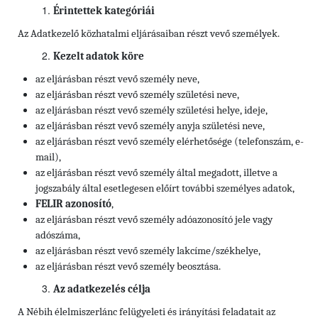
Érintettek kategóriái
Az Adatkezelő közhatalmi eljárásaiban részt vevő személyek.
Kezelt adatok köre
az eljárásban részt vevő személy neve,
az eljárásban részt vevő személy születési neve,
az eljárásban részt vevő személy születési helye, ideje,
az eljárásban részt vevő személy anyja születési neve,
az eljárásban részt vevő személy elérhetősége
(telefonszám, e-
mail),
az eljárásban részt vevő személy által megadott, illetve a
jogszabály által esetlegesen előírt további személyes adatok,
FELIR azonosító
,
az eljárásban részt vevő személy
adóazonosító jele vagy
adószáma,
az eljárásban részt vevő személy
lakcíme/székhelye,
az eljárásban részt vevő személy
beosztása.
Az adatkezelés célja
A Nébih élelmiszerlánc felügyeleti és irányítási feladatait az