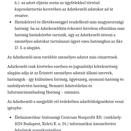
6.): az adott eljárás során az ügyfelekkel történő
kapcsolattartás keretében az Adatkezelő adatokat ad át
részére.
Hatáskörrel és illetékességgel rendelkező más magyarországi
hatóság: ha az Adatkezelőhöz érkezett kérelem elbírálása más
hatóság hatáskörébe tartozik, úgy az Adatkezelő átteszi a
személyes adatokat tartalmazó ügyet ezen hatósághoz az Ákr.
17. §-a alapján.
Az Adatkezelő nem továbbít személyes adatot más címzettnek.
Adatkezelő csak kivételes esetben és jogszabályi kötelezettség
alapján adja át az Érintett személyes adatait állami szervek,
hatóságok - így különösen bíróság, ügyészség, nyomozó hatóság és
szabálysértési hatóság, Nemzeti Adatvédelmi és
Információszabadság Hatóság – számára.
Az Adatkezelő a megjelölt cél érdekében adatfeldolgozóként veszi
igénybe:
Élelmiszerlánc-biztonsági Centrum Nonprofit Kft. (székhely:
1024 Budapest, Keleti K. u. 24.) informatikai üzemeltetési
feladatok vonatkozásában