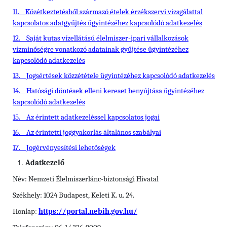
11.
Közétkeztetésből származó ételek érzékszervi vizsgálattal
kapcsolatos adatgyűjtés ügyintézéhez kapcsolódó adatkezelés
12.
Saját kutas vízellátású élelmiszer-ipari vállalkozások
vízminőségre vonatkozó adatainak gyűjtése ügyintézéhez
kapcsolódó adatkezelés
13.
Jogsértések közzététele ügyintézéhez kapcsolódó adatkezelés
14.
Hatósági döntések elleni kereset benyújtása ügyintézéhez
kapcsolódó adatkezelés
15.
Az érintett adatkezeléssel kapcsolatos jogai
16.
Az érintetti joggyakorlás általános szabályai
17.
Jogérvényesítési lehetőségek
Adatkezelő
Név: Nemzeti Élelmiszerlánc-biztonsági Hivatal
Székhely: 1024 Budapest, Keleti K. u. 24.
Honlap:
https://portal.nebih.gov.hu/