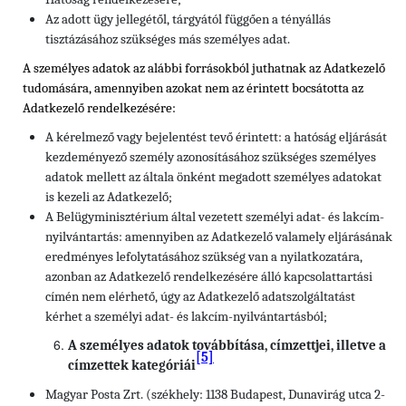
Az adott ügy jellegétől, tárgyától függően a tényállás
tisztázásához szükséges más személyes adat.
A személyes adatok az alábbi forrásokból juthatnak az Adatkezelő
tudomására, amennyiben azokat nem az érintett bocsátotta az
Adatkezelő rendelkezésére:
A kérelmező vagy bejelentést tevő érintett: a hatóság eljárását
kezdeményező személy azonosításához szükséges személyes
adatok mellett az általa önként megadott személyes adatokat
is kezeli az Adatkezelő;
A Belügyminisztérium által vezetett személyi adat- és lakcím-
nyilvántartás: amennyiben az Adatkezelő valamely eljárásának
eredményes lefolytatásához szükség van a nyilatkozatára,
azonban az Adatkezelő rendelkezésére álló kapcsolattartási
címén nem elérhető, úgy az Adatkezelő adatszolgáltatást
kérhet a személyi adat- és lakcím-nyilvántartásból;
A személyes adatok továbbítása, címzettjei, illetve a
[5]
címzettek kategóriái
Magyar Posta Zrt. (székhely: 1138 Budapest, Dunavirág utca 2-