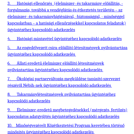
3.
Hatósági ellenőrzés (élelmiszer- és takarmány-előállítás, -
forgalmazás, továbbá a vendéglátás és étkeztetés területén – az
élelmiszer- és takarmányhigiéniával, -biztonsággal, - minőséggel
kapcsolatban – a hatósági ellenőrzésekkel kapcsolatos feladatok)
ügyintézéhez kapcsolódó adatkezelés
4.
Hatósági mintavétel ügyintézéhez kapcsolódó adatkezelés
5.
Az engedélyezett csíra-előállító létesítmények nyilvántartása
ügyintézéhez kapcsolódó adatkezelés
6.
Állati eredetű élelmiszer előállító létesítmények
nyilvántartása ügyintézéhez kapcsolódó adatkezelés
7.
Ökológiai partnerváltozás megküldése tanúsító szervezet
részéről Nébih-nek ügyintézéhez kapcsolódó adatkezelés
8.
Takarmánylétesítmények nyilvántartása ügyintézéhez
kapcsolódó adatkezelés
9.
Élelmiszer-eredetű megbetegedésekkel (mérgezés, fertőzés)
kapcsolatos adatgyűjtés ügyintézéhez kapcsolódó adatkezelés
10.
Minőségvezérelt Közétkeztetési Program keretében történő
minősítés ügyintézéhez kapcsolódó adatkezelés