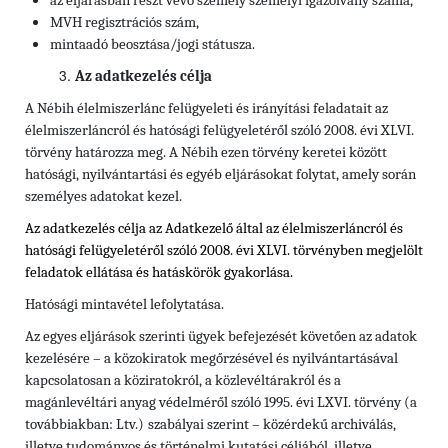
az eljárásban részt vevő személy
személyi igazolvány száma,
MVH regisztrációs szám,
mintaadó beosztása/jogi státusza.
Az adatkezelés célja
A Nébih élelmiszerlánc felügyeleti és irányítási feladatait az
élelmiszerláncról és hatósági felügyeletéről szóló 2008. évi XLVI.
törvény határozza meg. A Nébih ezen törvény keretei között
hatósági, nyilvántartási és egyéb eljárásokat folytat, amely során
személyes adatokat kezel.
Az adatkezelés célja az Adatkezelő által az élelmiszerláncról és
hatósági felügyeletéről szóló 2008. évi XLVI. törvényben megjelölt
feladatok ellátása és hatáskörök gyakorlása.
Hatósági mintavétel lefolytatása.
Az egyes eljárások szerinti ügyek befejezését követően az adatok
kezelésére – a közokiratok megőrzésével és nyilvántartásával
kapcsolatosan a köziratokról, a közlevéltárakról és a
magánlevéltári anyag védelméről szóló 1995. évi LXVI. törvény (a
továbbiakban: Ltv.)
szabályai szerint – közérdekű archiválás,
illetve tudományos és történelmi kutatási céljából, illetve