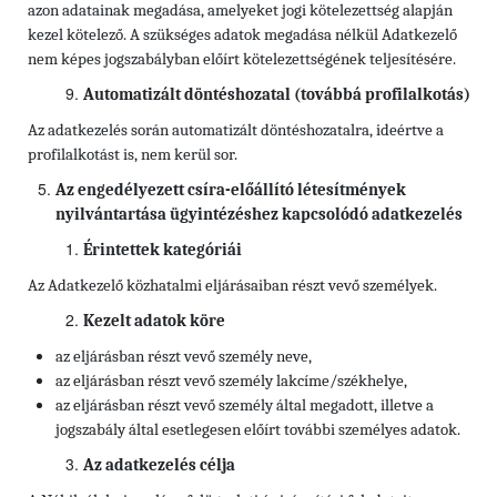
azon adatainak megadása, amelyeket jogi kötelezettség alapján
kezel kötelező. A szükséges adatok megadása nélkül Adatkezelő
nem képes jogszabályban előírt kötelezettségének teljesítésére.
Automatizált döntéshozatal (továbbá profilalkotás)
Az adatkezelés során automatizált döntéshozatalra, ideértve a
profilalkotást is, nem kerül sor.
Az engedélyezett csíra-előállító létesítmények
nyilvántartása ügyintézéshez kapcsolódó adatkezelés
Érintettek kategóriái
Az Adatkezelő közhatalmi eljárásaiban részt vevő személyek.
Kezelt adatok köre
az eljárásban részt vevő személy neve,
az eljárásban részt vevő személy
lakcíme/székhelye,
az eljárásban részt vevő személy által megadott, illetve a
jogszabály által esetlegesen előírt további személyes adatok.
Az adatkezelés célja