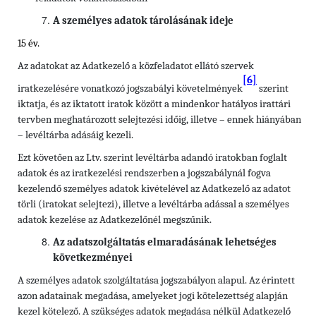
A személyes adatok tárolásának ideje
15 év.
Az adatokat az Adatkezelő a közfeladatot ellátó szervek
[6]
iratkezelésére vonatkozó jogszabályi követelmények
szerint
iktatja, és az iktatott iratok között a mindenkor hatályos irattári
tervben meghatározott selejtezési időig, illetve – ennek hiányában
– levéltárba adásáig kezeli.
Ezt követően az Ltv. szerint levéltárba adandó iratokban foglalt
adatok és az iratkezelési rendszerben a jogszabálynál fogva
kezelendő személyes adatok kivételével az Adatkezelő az adatot
törli (iratokat selejtezi), illetve a levéltárba adással a személyes
adatok kezelése az Adatkezelőnél megszűnik.
Az adatszolgáltatás elmaradásának lehetséges
következményei
A személyes adatok szolgáltatása jogszabályon alapul. Az érintett
azon adatainak megadása, amelyeket jogi kötelezettség alapján
kezel kötelező. A szükséges adatok megadása nélkül Adatkezelő