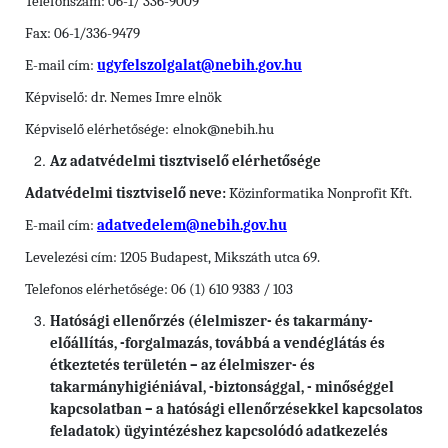
Telefonszám: 06-1/ 336-9009
Fax: 06-1/336-9479
E-mail cím:
ugyfelszolgalat@nebih.gov.hu
Képviselő: dr. Nemes Imre elnök
Képviselő elérhetősége:
elnok@nebih.hu
Az adatvédelmi tisztviselő elérhetősége
Adatvédelmi tisztviselő neve:
Közinformatika Nonprofit Kft.
E-mail cím:
adatvedelem@nebih.gov.hu
Levelezési cím: 1205 Budapest, Mikszáth utca 69.
Telefonos elérhetősége: 06 (1) 610 9383 / 103
Hatósági ellenőrzés (élelmiszer- és takarmány-
előállítás, -forgalmazás, továbbá a vendéglátás és
étkeztetés területén – az élelmiszer- és
takarmányhigiéniával, -biztonsággal, - minőséggel
kapcsolatban – a hatósági ellenőrzésekkel kapcsolatos
feladatok) ügyintézéshez kapcsolódó adatkezelés