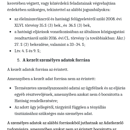
keretében végzett, vagy közérdekű feladatainak végrehajtása
érdekében szükséges, tekintettel az alábbi jogszabályokra:
az élelmiszerláncról és hatósági felügyeletéről szóló 2008. évi
XLVI. törvény 35.§ (3) bek., és 36.§ (3) bek,
a hatósági eljárások vonatkozásában az általános közigazgatási
rendtartásról szóló 2016. évi CL. törvény (a továbbiakban: Ákr.)
27. § (2) bekezdése, valamint a 33–34. §;
Ltv. 4. § és 9. §;
A kezelt személyes adatok forrása
A kezelt adatok forrása az érintett.
Amennyiben a kezelt adat forrása nem az érintett:
Természetes személyazonosító adatai az ügyfélnek és az eljárás
egyéb résztvevőjének, amennyiben azokat nem ő bocsátotta a
Hatóság rendelkezésére;
Az adott ügy jellegétől, tárgyától függően a tényállás
tisztázásához szükséges más személyes adat.
A személyes adatok az alábbi forrásokból juthatnak az Adatkezelő
tudomására, amennyiben azokat nem az érintett bocsátotta az