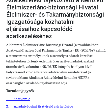
Adatkezelési tájékoztató a Nemzeti
Élelmiszerlánc-biztonsági Hivatal
Élelmiszer- és Takarmánybiztonsági
Igazgatósága közhatalmi
eljárásaihoz kapcsolódó
adatkezeléséhez
A Nemzeti Élelmiszerlánc-biztonsági Hivatal (a továbbiakban:
Adatkezelő) az Európai Parlament és Tanács (EU) 2016/679 számú,
a természetes személyeknek a személyes adatok kezelése
tekintetében történő védelméről és az ilyen adatok szabad
áramlásáról, valamint a 95/46/EK irányelv hatályon kívül
helyezéséről szóló általános adatvédelmi rendeletével (a
továbbiakban: Általános Adatvédelmi Rendelet/GDPR)
összhangban az alábbi tájékoztatást adja.
Tartalomjegyzék
1.
Adatkezelő
2.
Az adatvédelmi tisztviselő elérhetősége