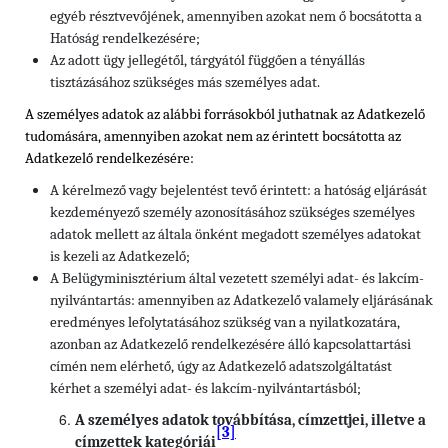
egyéb résztvevőjének, amennyiben azokat nem ő bocsátotta a
Hatóság rendelkezésére;
Az adott ügy jellegétől, tárgyától függően a tényállás
tisztázásához szükséges más személyes adat.
A személyes adatok az alábbi forrásokból juthatnak az Adatkezelő
tudomására, amennyiben azokat nem az érintett bocsátotta az
Adatkezelő rendelkezésére:
A kérelmező vagy bejelentést tevő érintett: a hatóság eljárását
kezdeményező személy azonosításához szükséges személyes
adatok mellett az általa önként megadott személyes adatokat
is kezeli az Adatkezelő;
A Belügyminisztérium által vezetett személyi adat- és lakcím-
nyilvántartás: amennyiben az Adatkezelő valamely eljárásának
eredményes lefolytatásához szükség van a nyilatkozatára,
azonban az Adatkezelő rendelkezésére álló kapcsolattartási
címén nem elérhető, úgy az Adatkezelő adatszolgáltatást
kérhet a személyi adat- és lakcím-nyilvántartásból;
A személyes adatok továbbítása, címzettjei, illetve a
[3]
címzettek kategóriái