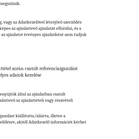
 megszűnik.
, vagy az Adatkezelővel létrejövő szerződés
pes az ajánlattevő ajánlatát elbírálni, és a
gy az ajánlatot érvényes ajánlatként nem tudjuk
tétel során csatolt referenciaigazolást
lyes adatok kezelése
benyújtók
által az ajánlatban csatolt
attevő az ajánlattételi vagy részvételi
olást kiállította/aláírta, illetve a
lölésre, akitől Adatkezelő információt kérhet