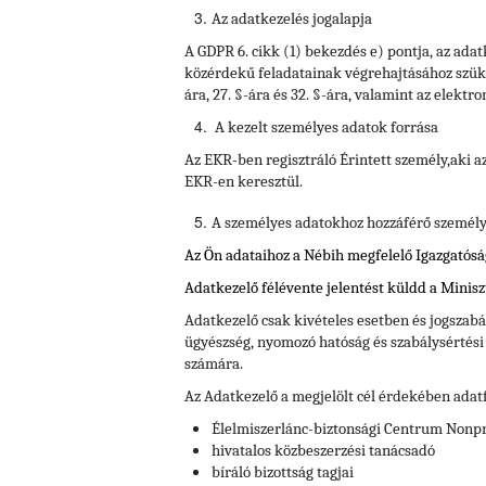
Az adatkezelés jogalapja
A GDPR 6. cikk (1) bekezdés e) pontja, az ada
közérdekű feladatainak végrehajtásához szüksége
ára, 27. §-ára és 32. §-ára, valamint az elekt
A kezelt személyes adatok forrása
Az EKR-ben regisztráló Érintett személy,aki a
EKR-en keresztül.
A személyes adatokhoz hozzáférő személyek
Az Ön adataihoz a Nébih megfelelő Igazgatós
Adatkezelő félévente jelentést küldd a Minisz
Adatkezelő csak kivételes esetben és jogszabál
ügyészség, nyomozó hatóság és szabálysértés
számára.
Az Adatkezelő a megjelölt cél érdekében adat
Élelmiszerlánc-biztonsági Centrum Nonprof
hivatalos közbeszerzési tanácsadó
bíráló bizottság tagjai