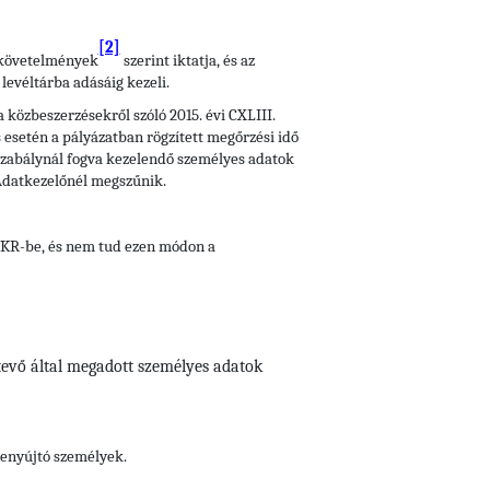
[2]
i követelmények
szerint iktatja, és az
levéltárba adásáig kezeli.
 közbeszerzésekről szóló 2015. évi CXLIII.
s esetén a pályázatban rögzített megőrzési idő
ogszabálynál fogva kezelendő személyes adatok
z Adatkezelőnél megszűnik.
 EKR-be, és nem tud ezen módon a
ttevő által megadott személyes adatok
benyújtó személyek.