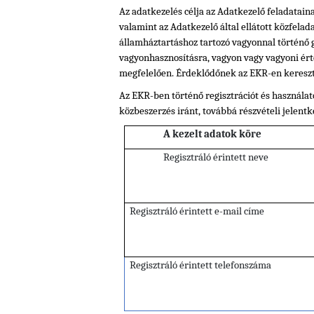
Az adatkezelés célja az Adatkezelő feladatain
valamint az Adatkezelő által ellátott közfela
államháztartáshoz tartozó vagyonnal történő 
vagyonhasznosításra, vagyon vagy vagyoni ért
megfelelően. Érdeklődőnek az EKR-en keresztü
Az EKR-ben történő regisztrációt és használato
közbeszerzés iránt, továbbá részvételi jelentke
A kezelt adatok köre
Regisztráló érintett neve
Regisztráló érintett e-mail címe
Regisztráló érintett telefonszáma