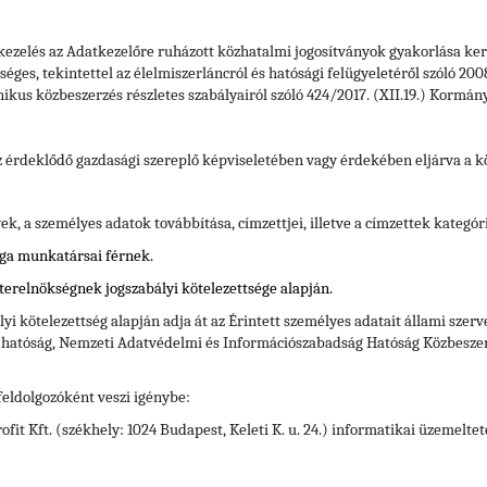
tkezelés az Adatkezelőre ruházott közhatalmi jogosítványok gyakorlása kere
s, tekintettel az élelmiszerláncról és hatósági felügyeletéről szóló 2008. é
ronikus közbeszerzés részletes szabályairól szóló 424/2017. (XII.19.) Kormán
z érdeklődő gazdasági szereplő képviseletében vagy érdekében eljárva a kö
, a személyes adatok továbbítása, címzettjei, illetve a címzettek kategór
ága munkatársai férnek.
terelnökségnek jogszabályi kötelezettsége alapján.
yi kötelezettség alapján adja át az Érintett személyes adatait állami szer
i hatóság, Nemzeti Adatvédelmi és Információszabadság Hatóság Közbeszer
feldolgozóként veszi igénybe:
it Kft. (székhely: 1024 Budapest, Keleti K. u. 24.) informatikai üzemelte