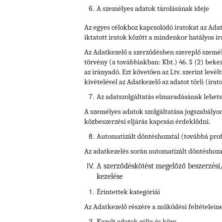
A személyes adatok tárolásának ideje
Az egyes célokhoz kapcsolódó iratokat az Adat
iktatott iratok között a mindenkor hatályos ir
Az Adatkezelő a szerződésben szereplő személye
törvény (a továbbiakban: Kbt.) 46. § (2) beke
az irányadó. Ezt követően az Ltv. szerint lev
kivételével az Adatkezelő az adatot törli (ira
Az adatszolgáltatás elmaradásának lehet
A személyes adatok szolgáltatása jogszabályo
közbeszerzési eljárás kapcsán érdeklődni.
Automatizált döntéshozatal (továbbá prof
Az adatkezelés során automatizált döntéshozata
A szerződéskötést megelőző beszerzési/
kezelése
Érintettek kategóriái
Az Adatkezelő részére a működési feltételein
Kezelt adatok célja és köre