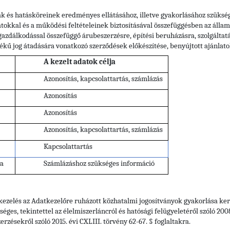
ak és hatásköreinek eredményes ellátásához, illetve gyakorlásához szüksége
datokkal és a működési feltételeinek biztosításával összefüggésben az álla
gazdálkodással összefüggő árubeszerzésre, építési beruházásra, szolgáltat
kű jog átadására vonatkozó szerződések előkészítése, benyújtott ajánlatok
A kezelt adatok célja
Azonosítás, kapcsolattartás, számlázás
Azonosítás
Azonosítás
Azonosítás, kapcsolattartás, számlázás
Kapcsolattartás
ma
Számlázáshoz szükséges információ
tkezelés az Adatkezelőre ruházott közhatalmi jogosítványok gyakorlása kere
s, tekintettel az élelmiszerláncról és hatósági felügyeletéről szóló 2008. é
erzésekről szóló 2015. évi CXLIII. törvény 62-67. § foglaltakra.