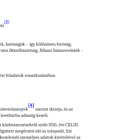
[3]
iái
vek, hatóságok – így különösen bíróság,
zési Döntőbizottság, Állami Számvevőszék –
tési feladatok vonatkozásában
[4]
i követelmények
szerint iktatja, és az
levéltárba adásáig kezeli.
 közbeszerzésekről szóló 2015. évi CXLIII.
ögzített megőrzési idő az irányadó. Ezt
a kezelendő személyes adatok kivételével az