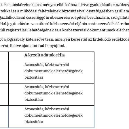
ak és hatásköreinek eredményes ellátásához, illetve gyakorlásához szüksége
datokkal és a működési feltételeinek biztosításával összefüggésben az álla
gazdálkodással összefüggő árubeszerzésre, építési beruházásra, szolgáltat
ékű jog átadására vonatkozó közbeszerzési eljárás során szerződés létreho
li regisztrálási lehetőségének és a közbeszerzési dokumentumok elérhet
t a jogszabály kötelezővé teszi, amelyen keresztül az Érdeklődő érdeklődésé
zést, illetve ajánlatot tud benyújtani.
A kezelt adatok célja
Azonosítás, közbeszerzési
dokumentumok elérhetőségének
biztosítása
Azonosítás, közbeszerzési
dokumentumok elérhetőségének
biztosítása
Azonosítás, közbeszerzési
dokumentumok elérhetőségének
biztosítása