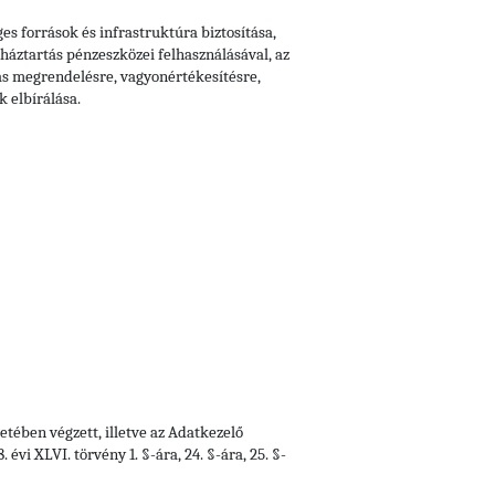
s források és infrastruktúra biztosítása,
mháztartás pénzeszközei felhasználásával, az
ás megrendelésre, vagyonértékesítésre,
 elbírálása.
tében végzett, illetve az Adatkezelő
vi XLVI. törvény 1. §-ára, 24. §-ára, 25. §-