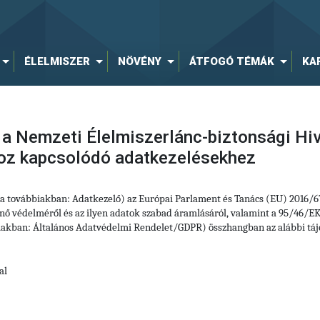
ÉLELMISZER
NÖVÉNY
ÁTFOGÓ TÉMÁK
KA
 a Nemzeti Élelmiszerlánc-biztonsági Hiv
hoz kapcsolódó adatkezelésekhez
 (a továbbiakban: Adatkezelő) az Európai Parlament és Tanács (EU) 2016/
ő védelméről és az ilyen adatok szabad áramlásáról, valamint a 95/46/EK 
iakban: Általános Adatvédelmi Rendelet/GDPR) összhangban az alábbi tájé
al