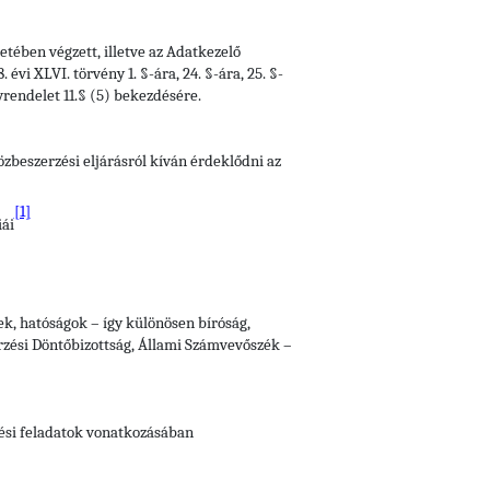
tében végzett, illetve az Adatkezelő
vi XLVI. törvény 1. §-ára, 24. §-ára, 25. §-
yrendelet 11.§ (5) bekezdésére.
zbeszerzési eljárásról kíván érdeklődni az
[1]
iái
vek, hatóságok – így különösen bíróság,
zési Döntőbizottság, Állami Számvevőszék –
tési feladatok vonatkozásában