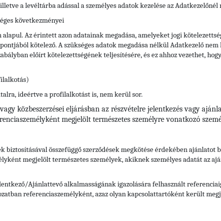
), illetve a levéltárba adással a személyes adatok kezelése az Adatkezelőnél
séges következményei
 alapul. Az érintett azon adatainak megadása, amelyeket jogi kötelezettség
empontjából kötelező. A szükséges adatok megadása nélkül Adatkezelő nem ké
abályban előírt kötelezettségének teljesítésére, és ez ahhoz vezethet, ho
ilalkotás)
lra, ideértve a profilalkotást is, nem kerül sor.
agy közbeszerzései eljárásban az részvételre jelentkezés vagy ajánlat
eferenciaszemélyként megjelölt természetes személyre vonatkozó szemé
ek biztosításával összefüggő szerződések megkötése érdekében ajánlatot 
élyként megjelölt természetes személyek, akiknek személyes adatát az ajánl
lentkező/Ajánlattevő alkalmasságának igazolására felhasznált referenciaigaz
ozatban referenciaszemélyként, azaz olyan kapcsolattartóként került megje