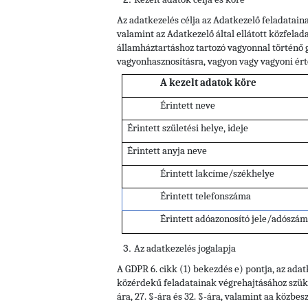
Az adatkezelés célja az Adatkezelő feladatain
valamint az Adatkezelő által ellátott közfela
államháztartáshoz tartozó vagyonnal történő 
vagyonhasznosításra, vagyon vagy vagyoni érté
A kezelt adatok köre
Érintett neve
Érintett születési helye, ideje
Érintett anyja neve
Érintett lakcíme/székhelye
Érintett telefonszáma
Érintett adóazonosító jele/adószá
Az adatkezelés jogalapja
A GDPR 6. cikk (1) bekezdés e) pontja, az ada
közérdekű feladatainak végrehajtásához szüksége
ára, 27. §-ára és 32. §-ára, valamint aa közbesz