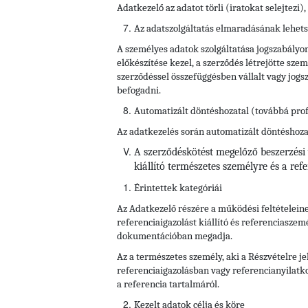
Adatkezelő az adatot törli (iratokat selejtezi
Az adatszolgáltatás elmaradásának lehet
A személyes adatok szolgáltatása jogszabályon
előkészítése kezel, a szerződés létrejötte sz
szerződéssel összefüggésben vállalt vagy jogsz
befogadni.
Automatizált döntéshozatal (továbbá prof
Az adatkezelés során automatizált döntéshozata
A szerződéskötést megelőző beszerzési v
kiállító természetes személyre és a r
Érintettek kategóriái
Az Adatkezelő részére a
működési feltételein
referenciaigazolást kiállító és referenciaszem
dokumentációban megadja.
Az a természetes személy, aki a Részvételre je
referenciaigazolásban vagy referencianyilatk
a referencia tartalmáról.
Kezelt adatok célja és köre