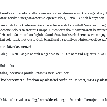
kezelő a közfeladatot ellátó szervek iratkezelésére vonatkozó jogszabály
attári tervben meghatározott selejtezési időig, illetve – ennek hiányában – 
s adatokat a közbeszerzési eljárás lezárásától számított 5 évig őrzi meg a
zdésének előírása szerint. Európai Uniós forrásból finanszírozott beszerzé
éltárba adandó iratokban foglalt adatok és az iratkezelési rendszerben a j
tokat selejtezi), illetve a levéltárba adással a személyes adatok kezelése a
séges következményei
n alapul. A szükséges adatok megadása nélkül Ön nem tud regisztrálni az
ilalkotás)
lra, ideértve a profilalkotást is, nem kerül sor.
közbeszerzési eljárásban ajánlattétel során az Érintett, mint ajánla
ek biztosításával összefüggő szerződések megkötése érdekében ajánlatot 