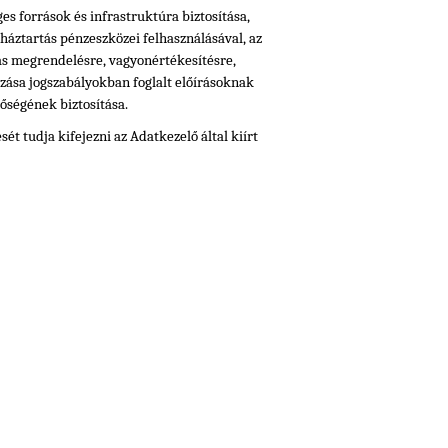
s források és infrastruktúra biztosítása,
mháztartás pénzeszközei felhasználásával, az
ás megrendelésre, vagyonértékesítésre,
zása jogszabályokban foglalt előírásoknak
őségének biztosítása.
t tudja kifejezni az Adatkezelő által kiírt