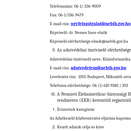
Telefonszám: 06-1/ 336-9009
Fax: 06-1/336-9479
E-mail cím:
ugyfelszolgalat@nebih.gov.hu
Képviselő: dr. Nemes Imre elnök
Képviselő elérhetősége:elnok@nebih.gov.hu
Az adatvédelmi tisztviselő elérhetősége
Adatvédelmi tisztviselő neve: Közinformatika 
E-mail cím:
adatvedelem@nebih.gov.hu
Levelezési cím: 1205 Budapest, Mikszáth utca
Telefonos elérhetősége: 06 (1) 610 9383 / 103
A Nemzeti Élelmiszerlánc-biztonsági Hi
rendszeren (EKR) keresztüli regisztrálá
Érintettek kategóriái
Az Adatkezelő közbeszerzési eljárása kapcsán 
Kezelt adatok célja és köre