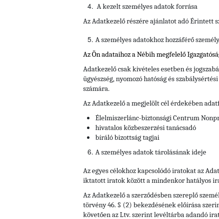
A kezelt személyes adatok forrása
Az Adatkezelő részére ajánlatot adó Érintett 
A személyes adatokhoz hozzáférő személyek
Az Ön adataihoz a Nébih megfelelő Igazgatós
Adatkezelő csak kivételes esetben és jogszabál
ügyészség, nyomozó hatóság és szabálysértés
számára.
Az Adatkezelő a megjelölt cél érdekében adat
Élelmiszerlánc-biztonsági Centrum Nonprof
hivatalos közbeszerzési tanácsadó
bíráló bizottság tagjai
A személyes adatok tárolásának ideje
Az egyes célokhoz kapcsolódó iratokat az Adat
iktatott iratok között a mindenkor hatályos ir
Az Adatkezelő a szerződésben szereplő személye
törvény 46. § (2) bekezdésének előírása szerin
követően az Ltv. szerint levéltárba adandó ir