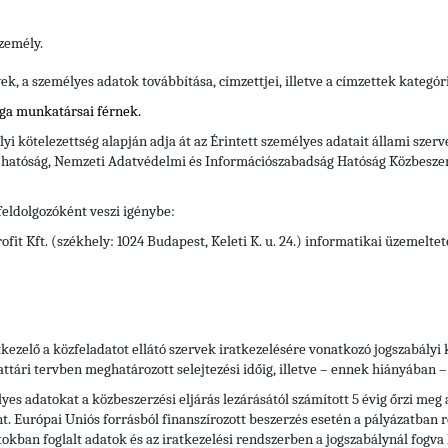
személy.
, a személyes adatok továbbítása, címzettjei, illetve a címzettek kategór
ága munkatársai férnek.
yi kötelezettség alapján adja át az Érintett személyes adatait állami szer
i hatóság, Nemzeti Adatvédelmi és Információszabadság Hatóság Közbeszer
feldolgozóként veszi igénybe:
it Kft. (székhely: 1024 Budapest, Keleti K. u. 24.) informatikai üzemelte
kezelő a közfeladatot ellátó szervek iratkezelésére vonatkozó jogszabály
attári tervben meghatározott selejtezési időig, illetve – ennek hiányában – 
s adatokat a közbeszerzési eljárás lezárásától számított 5 évig őrzi meg a
t. Európai Uniós forrásból finanszírozott beszerzés esetén a pályázatban r
atokban foglalt adatok és az iratkezelési rendszerben a jogszabálynál fogv