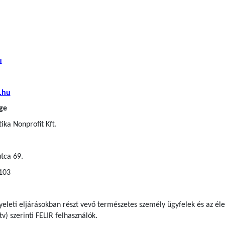
u
.hu
ge
ka Nonprofit Kft.
tca 69.
 103
gyeleti eljárásokban részt vevő természetes személy ügyfelek
és az él
tv) szerinti FELIR felhasználók
.