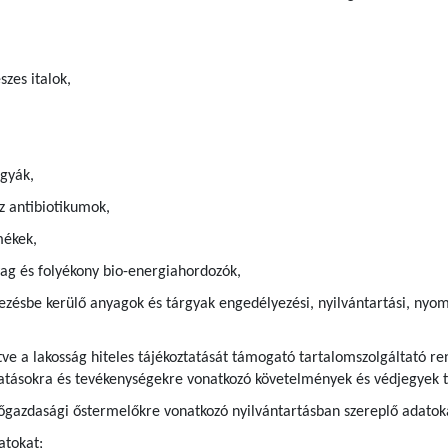
szes italok,
gyák,
z antibiotikumok,
mékek,
g és folyékony bio-energiahordozók,
ezésbe kerülő anyagok és tárgyak engedélyezési, nyilvántartási, nyom
ve a lakosság hiteles tájékoztatását támogató tartalomszolgáltató ren
ltatásokra és tevékenységekre vonatkozó követelmények és védjegyek t
gazdasági őstermelőkre vonatkozó nyilvántartásban szereplő adatok
atokat;