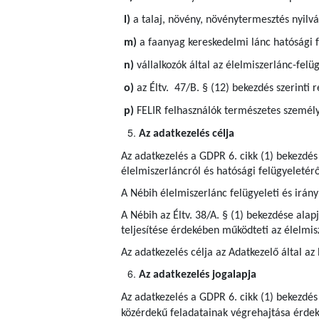
l)
a talaj, növény, növénytermesztés nyilvá
m)
a faanyag kereskedelmi lánc hatósági f
n)
vállalkozók által az élelmiszerlánc-felü
o)
az Éltv. 47/B. § (12) bekezdés szerinti r
p)
FELIR felhasználók természetes személy
Az adatkezelés célja
Az adatkezelés a GDPR 6. cikk (1) bekezdés
élelmiszerláncról és hatósági felügyeletérő
A Nébih élelmiszerlánc felügyeleti és irányí
A Nébih az Éltv. 38/A. § (1) bekezdése ala
teljesítése érdekében működteti az élelmis
Az adatkezelés célja az Adatkezelő által az
Az adatkezelés jogalapja
Az adatkezelés a GDPR 6. cikk (1) bekezdés
közérdekű feladatainak végrehajtása érdeké