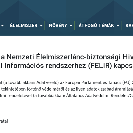
ÉLELMISZER
NÖVÉNY
ÁTFOGÓ TÉMÁK
KA
 a Nemzeti Élelmiszerlánc-biztonsági Hiva
ti információs rendszerhez (FELIR) kapc
al (a továbbiakban: Adatkezelő) az Európai Parlament és Tanács (EU)
tekintetében történő védelméről és az ilyen adatok szabad áramlásár
delmi rendeletével (a továbbiakban: Általános Adatvédelmi Rendelet/G
atal