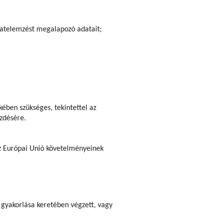
ázatelemzést megalapozó adatait;
ében szükséges, tekintettel az
ezdésére.
 az Európai Unió követelményeinek
 gyakorlása keretében végzett, vagy