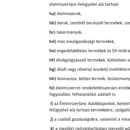
élelmiszerlánc-felügyelet alá tartozó
ha)
élelmiszerek,
hb)
borok, ízesített borászati termékek, sze
hc)
takarmányok,
hd)
más mezőgazdasági termékek,
he)
engedélyköteles termékek és EK-műtrá
hf)
állatgyógyászati termékek, különösen a
hg)
állati vagy növényi eredetű mellékter
hh)
biomassza, köztes termék, bioüzemanya
hi)
élelmiszerrel rendeltetésszerűen érintk
fogyasztási, felhasználási adatait is;
i)
az Élelmiszerlánc Adatközpontot, beleért
felügyelet alá tartozó termékekre, szolgá
j)
a családi gazdaságokra, valamint a mező
k)
a mezőőri nyilvántartásban szereplő ad