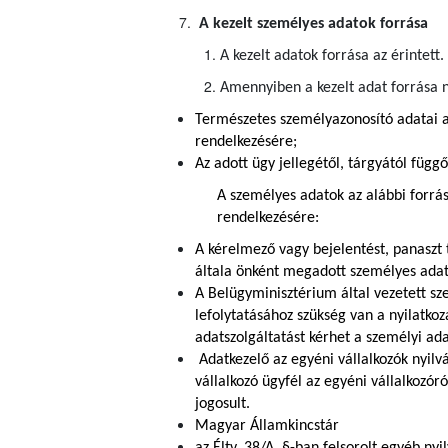
A kezelt személyes adatok forrása
A kezelt adatok forrása az érintett.
Amennyiben a kezelt adat forrása n
Természetes személyazonosító adatai a
rendelkezésére;
Az adott ügy jellegétől, tárgyától függ
A személyes adatok az alábbi forrá
rendelkezésére:
A kérelmező vagy bejelentést, panaszt 
általa önként megadott személyes adato
A Belügyminisztérium által vezetett s
lefolytatásához szükség van a nyilatko
adatszolgáltatást kérhet a személyi ada
Adatkezelő az egyéni vállalkozók nyilv
vállalkozó ügyfél az egyéni vállalkozór
jogosult.
Magyar Államkincstár