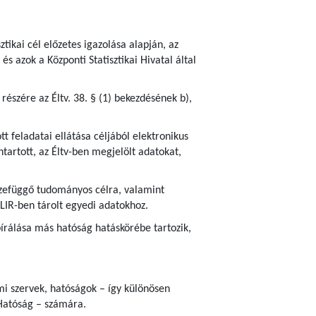
ztikai cél előzetes igazolása alapján, az
s azok a Központi Statisztikai Hivatal által
részére az Éltv. 38. § (1) bekezdésének b),
 feladatai ellátása céljából elektronikus
tartott, az Éltv-ben megjelölt adatokat,
sszefüggő tudományos célra, valamint
ELIR-ben tárolt egyedi adatokhoz.
írálása más hatóság hatáskörébe tartozik,
ami szervek, hatóságok – így különösen
Hatóság – számára.