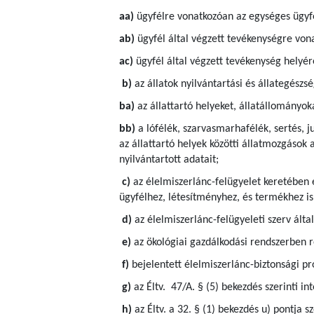
aa)
ügyfélre vonatkozóan az egységes ügyfé
ab)
ügyfél által végzett tevékenységre von
ac)
ügyfél által végzett tevékenység helyére
b)
az állatok nyilvántartási és állategész
ba)
az állattartó helyeket, állatállományok
bb)
a lófélék, szarvasmarhafélék, sertés, j
az állattartó helyek közötti állatmozgások 
nyilvántartott adatait;
c)
az élelmiszerlánc-felügyelet keretében 
ügyfélhez, létesítményhez, és termékhez is
d)
az élelmiszerlánc-felügyeleti szerv által
e)
az ökológiai gazdálkodási rendszerben ré
f)
bejelentett élelmiszerlánc-biztonsági p
g)
az Éltv. 47/A. § (5) bekezdés szerinti in
h)
az Éltv. a 32. § (1) bekezdés u) pontja 