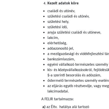
Kezelt adatok köre
családi és utónév,
születési családi és utónév,
születési hely,
születési idő,
anyja születési családi és utóneve,
lakcím,
elérhetőség,
adóazonosító jel,
a mezőgazdasági és vidékfejlesztési tám
bankszámlaszám,
egyéni vállalkozó természetes személy
kis- és középvállalkozásokról, fejlődésü
§-a szerinti besorolás és adószám,
őstermelő természetes személy esetén
az eljárás egyéb résztvevője, vagy meg
lakcímadatai.
A FELIR tartalmazza:
a)
az Éltv. hatálya alá tartozó