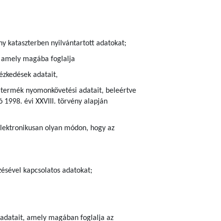
ny kataszterben nyilvántartott adatokat;
), amely magába foglalja
ézkedések adatait,
ra termék nyomonkövetési adatait, beleértve
 1998. évi XXVIII. törvény alapján
elektronikusan olyan módon, hogy az
zésével kapcsolatos adatokat;
r adatait, amely magában foglalja az