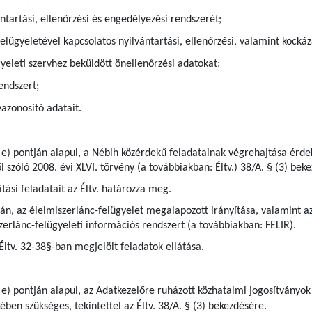
ntartási, ellenőrzési és engedélyezési rendszerét;
elügyeletével kapcsolatos nyilvántartási, ellenőrzési, valamint kock
gyeleti szervhez beküldött önellenőrzési adatokat;
endszert;
azonosító adatait.
 e) pontján alapul, a Nébih közérdekű feladatainak végrehajtása érdek
l szóló 2008. évi XLVI. törvény (a továbbiakban: Éltv.) 38/A. § (3) bek
tási feladatait az Éltv. határozza meg.
pján, az élelmiszerlánc-felügyelet megalapozott irányítása, valamint
zerlánc-felügyeleti információs rendszert (a továbbiakban: FELIR).
 Éltv. 32-38§-ban megjelölt feladatok ellátása.
 e) pontján alapul, az Adatkezelőre ruházott közhatalmi jogosítványok
ben szükséges, tekintettel az Éltv. 38/A. § (3) bekezdésére.