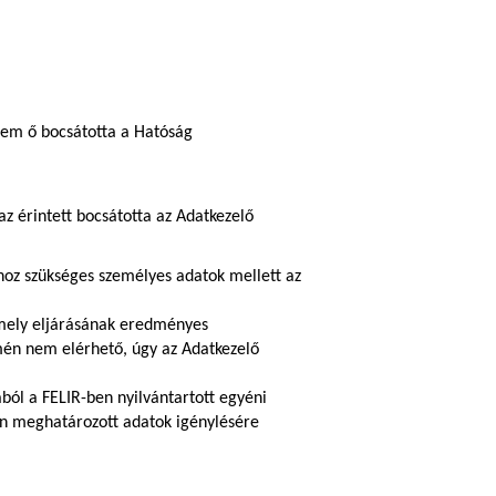
nem ő bocsátotta a Hatóság
 érintett bocsátotta az Adatkezelő
hoz szükséges személyes adatok mellett az
amely eljárásának eredményes
ímén nem elérhető, úgy az Adatkezelő
ból a FELIR-ben nyilvántartott egyéni
ában meghatározott adatok igénylésére