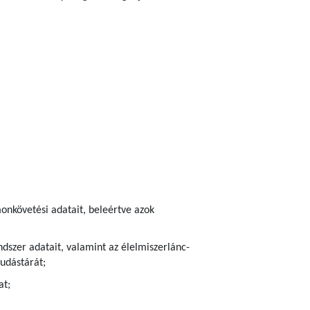
onkövetési adatait, beleértve azok
dszer adatait, valamint az élelmiszerlánc-
udástárát;
at;