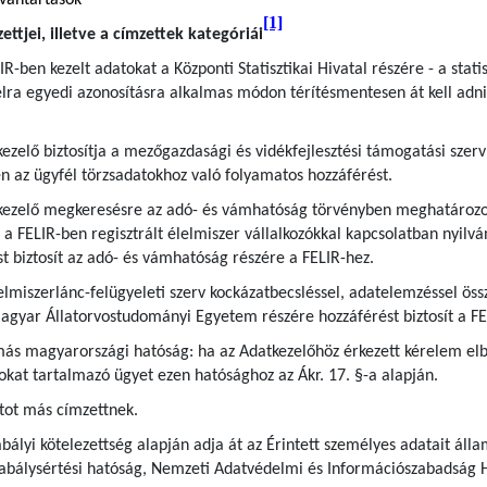
lvántartások
[1]
ttjei, illetve a címzettek kategóriái
IR-ben kezelt adatokat a Központi Statisztikai Hivatal részére - a statis
lra egyedi azonosításra alkalmas módon térítésmentesen át kell adni é
kezelő biztosítja a mezőgazdasági és vidékfejlesztési támogatási szerv 
n az ügyfél törzsadatokhoz való folyamatos hozzáférést.
tkezelő megkeresésre az adó- és vámhatóság törvényben meghatározott
 FELIR-ben regisztrált élelmiszer vállalkozókkal kapcsolatban nyilván
st biztosít az adó- és vámhatóság részére a FELIR-hez.
lelmiszerlánc-felügyeleti szerv kockázatbecsléssel, adatelemzéssel ö
a Magyar Állatorvostudományi Egyetem részére hozzáférést biztosít a F
 más magyarországi hatóság: ha az Adatkezelőhöz érkezett kérelem elb
okat tartalmazó ügyet ezen hatósághoz az Ákr. 17. §-a alapján.
tot más címzettnek.
bályi kötelezettség alapján adja át az Érintett személyes adatait áll
zabálysértési hatóság, Nemzeti Adatvédelmi és Információszabadság 