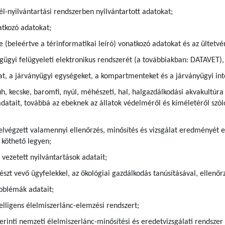
l-nyilvántartási rendszerben nyilvántartott adatokat;
atkozó adatokat;
 (beleértve a térinformatikai leíró) vonatkozó adatokat és az ültetvé
ségügyi felügyeleti elektronikus rendszerét (a továbbiakban: DATAVET
at, a járványügyi egységeket, a kompartmenteket és a járványügyi int
uh, kecske, baromfi, nyúl, méhészeti, hal, halgazdálkodási akvakultú
adatait, továbbá az ebeknek az állatok védelméről és kíméletéről szóló
elvégzett valamennyi ellenőrzés, minősítés és vizsgálat eredményét 
 köthető legyen;
 vezetett nyilvántartások adatait;
szt vevő ügyfelekkel, az ökológiai gazdálkodás tanúsításával, ellenőr
roblémák adatait;
telligens élelmiszerlánc-elemzési rendszert;
szerinti nemzeti élelmiszerlánc-minősítési és eredetvizsgálati rendsze