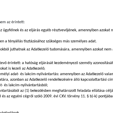
em az érintett:
z ügyfélnek és az eljárás egyéb résztvevőjének, amennyiben azokat 
ően a tényállás tisztázásához szükséges más személyes adat.
sokból juthatnak az Adatkezelő tudomására, amennyiben azokat nem az
tevő érintett: a hatóság eljárását kezdeményező személy azonosításá
kat is kezeli az Adatkezelő;
zemélyi adat- és lakcím-nyilvántartás: amennyiben az Adatkezelő val
zatára, azonban az Adatkezelő rendelkezésére álló kapcsolattartási c
t- és lakcím-nyilvántartásból;
ántartásából az (1) bekezdésben meghatározott feladata ellátása céljá
ól és az egyéni cégről szóló 2009. évi CXV. törvény 11. § b)-k) pontj