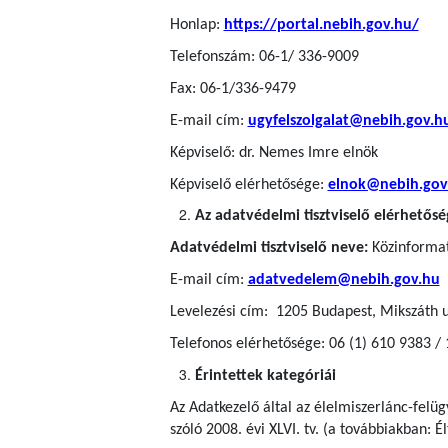
Honlap:
https://portal.nebih.gov.hu/
Telefonszám: 06-1/ 336-9009
Fax: 06-1/336-9479
E-mail cím:
ugyfelszolgalat@nebih.gov.h
Képviselő: dr. Nemes Imre elnök
Képviselő elérhetősége:
elnok@nebih.gov
Az adatvédelmi tisztviselő elérhetősé
Adatvédelmi tisztviselő neve:
Közinformati
E-mail cím:
adatvedelem@nebih.gov.hu
Levelezési cím: 1205 Budapest, Mikszáth u
Telefonos elérhetősége: 06 (1) 610 9383 /
Érintettek kategóriái
Az Adatkezelő által az élelmiszerlánc-felü
szóló 2008. évi XLVI. tv. (a továbbiakban: Él