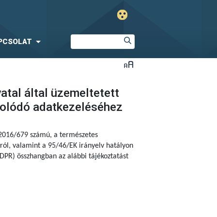
PCSOLAT
tal által üzemeltetett
solódó adatkezeléséhez
 2016/679 számú,
a természetes
ól, valamint a 95/46/EK irányelv hatályon
DPR) összhangban az alábbi tájékoztatást