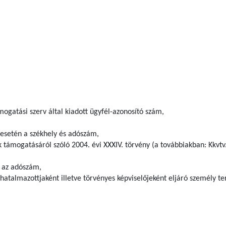
ogatási szerv által kiadott ügyfél-azonosító szám,
 esetén a székhely és adószám,
k támogatásáról szóló 2004. évi XXXIV. törvény (a továbbiakban: Kkvtv.)
 az adószám,
hatalmazottjaként illetve törvényes képviselőjeként eljáró személy t