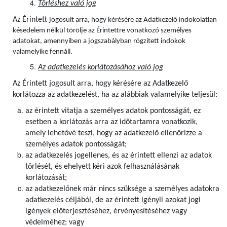
Törléshez való jog
Az Érintett
jogosult arra, hogy kérésére az Adatkezelő indokolatlan
késedelem nélkül törölje az Érintettre vonatkozó személyes
adatokat, amennyiben a jogszabályban rögzített indokok
valamelyike fennáll.
Az adatkezelés korlátozásához való jog
Az Érintett jogosult arra, hogy kérésére az Adatkezelő
korlátozza az adatkezelést, ha az alábbiak valamelyike teljesül:
az érintett vitatja a személyes adatok pontosságát, ez
esetben a korlátozás arra az időtartamra vonatkozik,
amely lehetővé teszi, hogy az adatkezelő ellenőrizze a
személyes adatok pontosságát;
az adatkezelés jogellenes, és az érintett ellenzi az adatok
törlését, és ehelyett kéri azok felhasználásának
korlátozását;
az adatkezelőnek már nincs szüksége a személyes adatokra
adatkezelés céljából, de az érintett igényli azokat jogi
igények előterjesztéséhez, érvényesítéséhez vagy
védelméhez; vagy