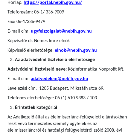
Honlap:
https://portal.nebih.gov.hu/
Telefonszám: 06-1/ 336-9009
Fax: 06-1/336-9479
E-mail cím:
ugyfelszolgalat@nebih.gov.hu
Képviselő: dr. Nemes Imre elnök
Képviselő elérhetősége:
elnok@nebih.gov.hu
Az adatvédelmi tisztviselő elérhetősége
Adatvédelmi tisztviselő neve:
Közinformatika Nonprofit Kft.
E-mail cím:
adatvedelem@nebih.gov.hu
Levelezési cím: 1205 Budapest, Mikszáth utca 69.
Telefonos elérhetősége: 06 (1) 610 9383 / 103
Érintettek kategóriái
Az Adatkezelő által az élelmiszerlánc-felügyeleti eljárásokban
részt vevő természetes személy ügyfelek
és az
élelmiszerláncról és hatósági felügyeletéről szóló 2008. évi