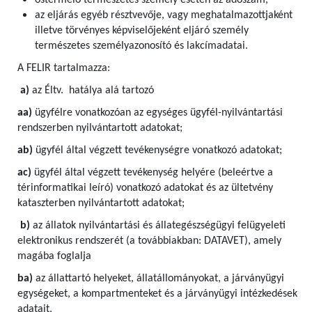
őstermelő természetes személy esetén az adószám,
az eljárás egyéb résztvevője, vagy meghatalmazottjaként
illetve törvényes képviselőjeként eljáró személy
természetes személyazonosító és lakcímadatai.
A FELIR tartalmazza:
a)
az Éltv. hatálya alá tartozó
aa)
ügyfélre vonatkozóan az egységes ügyfél-nyilvántartási
rendszerben nyilvántartott adatokat;
ab)
ügyfél által végzett tevékenységre vonatkozó adatokat;
ac)
ügyfél által végzett tevékenység helyére (beleértve a
térinformatikai leíró) vonatkozó adatokat és az ültetvény
kataszterben nyilvántartott adatokat;
b)
az állatok nyilvántartási és állategészségügyi felügyeleti
elektronikus rendszerét (a továbbiakban: DATAVET), amely
magába foglalja
ba)
az állattartó helyeket, állatállományokat, a járványügyi
egységeket, a kompartmenteket és a járványügyi intézkedések
adatait,