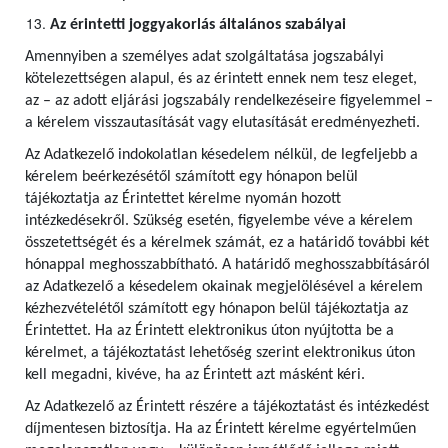
Az érintetti joggyakorlás általános szabályai
Amennyiben a személyes adat szolgáltatása jogszabályi
kötelezettségen alapul, és az érintett ennek nem tesz eleget,
az – az adott eljárási jogszabály rendelkezéseire figyelemmel –
a kérelem visszautasítását vagy elutasítását eredményezheti.
Az Adatkezelő indokolatlan késedelem nélkül, de legfeljebb a
kérelem beérkezésétől számított egy hónapon belül
tájékoztatja az Érintettet kérelme nyomán hozott
intézkedésekről. Szükség esetén, figyelembe véve a kérelem
összetettségét és a kérelmek számát, ez a határidő további két
hónappal meghosszabbítható. A határidő meghosszabbításáról
az Adatkezelő a késedelem okainak megjelölésével a kérelem
kézhezvételétől számított egy hónapon belül tájékoztatja az
Érintettet. Ha az Érintett elektronikus úton nyújtotta be a
kérelmet, a tájékoztatást lehetőség szerint elektronikus úton
kell megadni, kivéve, ha az Érintett azt másként kéri.
Az Adatkezelő az Érintett részére a tájékoztatást és intézkedést
díjmentesen biztosítja. Ha az Érintett kérelme egyértelműen