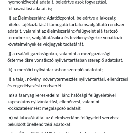
nyomonkövetési adatait, beleértve azok fogyasztási,
felhasználási adatait is;
i)
az Élelmiszerlánc Adatközpontot, beleértve a lakosság
hiteles tájékoztatását támogató tartalomszolgáltató rendszer
adatait, valamint az élelmiszerlánc-felügyelet alá tartozó
termékekre, szolgáltatásokra és tevékenységekre vonatkozó
követelmények és védjegyek tudástárát;
j)
a családi gazdaságokra, valamint a mezőgazdasági
őstermelőkre vonatkozó nyilvántartásban szereplő adatokat;
k)
a mezőőri nyilvántartásban szereplő adatokat;
l)
a talaj, növény, növénytermesztés nyilvántartási, ellenőrzési
és engedélyezési rendszerét;
m)
a faanyag kereskedelmi lánc hatósági felügyeletével
kapcsolatos nyilvántartási, ellenőrzési, valamint
kockázatelemzést megalapozó adatait;
n)
vállalkozók által az élelmiszerlánc-felügyeleti szervhez
beküldött önellenőrzési adatokat;