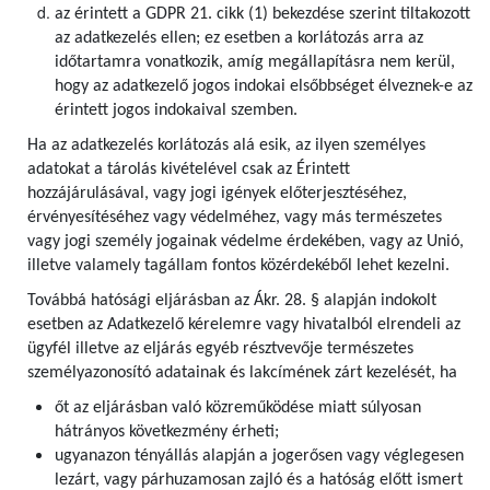
az érintett a GDPR 21. cikk (1) bekezdése szerint tiltakozott
az adatkezelés ellen; ez esetben a korlátozás arra az
időtartamra vonatkozik, amíg megállapításra nem kerül,
hogy az adatkezelő jogos indokai elsőbbséget élveznek-e az
érintett jogos indokaival szemben.
Ha az adatkezelés korlátozás alá esik, az ilyen személyes
adatokat a tárolás kivételével csak az Érintett
hozzájárulásával, vagy jogi igények előterjesztéséhez,
érvényesítéséhez vagy védelméhez, vagy más természetes
vagy jogi személy jogainak védelme érdekében, vagy az Unió,
illetve valamely tagállam fontos közérdekéből lehet kezelni.
Továbbá hatósági eljárásban az Ákr. 28. § alapján indokolt
esetben az Adatkezelő kérelemre vagy hivatalból elrendeli az
ügyfél illetve az eljárás egyéb résztvevője természetes
személyazonosító adatainak és lakcímének zárt kezelését, ha
őt az eljárásban való közreműködése miatt súlyosan
hátrányos következmény érheti;
ugyanazon tényállás alapján a jogerősen vagy véglegesen
lezárt, vagy párhuzamosan zajló és a hatóság előtt ismert