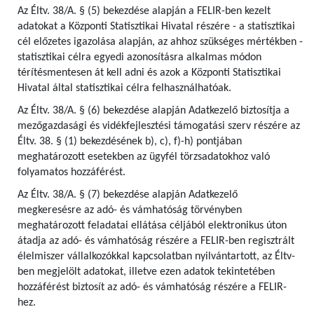
Az Éltv. 38/A. § (5) bekezdése alapján a FELIR-ben kezelt
adatokat a Központi Statisztikai Hivatal részére - a statisztikai
cél előzetes igazolása alapján, az ahhoz szükséges mértékben -
statisztikai célra egyedi azonosításra alkalmas módon
térítésmentesen át kell adni és azok a Központi Statisztikai
Hivatal által statisztikai célra felhasználhatóak.
Az Éltv. 38/A. § (6) bekezdése alapján Adatkezelő biztosítja a
mezőgazdasági és vidékfejlesztési támogatási szerv részére az
Éltv. 38. § (1) bekezdésének b), c), f)-h) pontjában
meghatározott esetekben az ügyfél törzsadatokhoz való
folyamatos hozzáférést.
Az Éltv. 38/A. § (7) bekezdése alapján Adatkezelő
megkeresésre az adó- és vámhatóság törvényben
meghatározott feladatai ellátása céljából elektronikus úton
átadja az adó- és vámhatóság részére a FELIR-ben regisztrált
élelmiszer vállalkozókkal kapcsolatban nyilvántartott, az Éltv-
ben megjelölt adatokat, illetve ezen adatok tekintetében
hozzáférést biztosít az adó- és vámhatóság részére a FELIR-
hez.