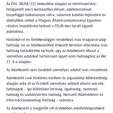
Az Éltv. 38/A§ (11) bekezdése alapján az élelmiszerlánc-
felügyeleti szerv kockázatbecsléssel, adatelemzéssel
összefüggő tudományos célra, valamint kutatás-fejlesztési és
statisztikai célból a Magyar Állatorvostudományi Egyetem
részére hozzáférést biztosít a FELIR-ben tárolt egyedi
adatokhoz.
Hatáskörrel és illetékességgel rendelkező más magyarországi
hatóság: ha az Adatkezelőhöz érkezett kérelem elbírálása más
hatóság hatáskörébe tartozik, úgy az Adatkezelő átteszi a
személyes adatokat tartalmazó ügyet ezen hatósághoz az Ákr.
17. §-a alapján.
Az Adatkezelő nem továbbít személyes adatot más címzettnek.
Adatkezelő csak kivételes esetben és jogszabályi kötelezettség
alapján adja át az Érintett személyes adatait állami szervek,
hatóságok – így különösen bíróság, ügyészség, nyomozó
hatóság és szabálysértési hatóság, Nemzeti Adatvédelmi és
Információszabadság Hatóság – számára.
Az Adatkezelő a megjelölt cél érdekében adatfeldolgozóként