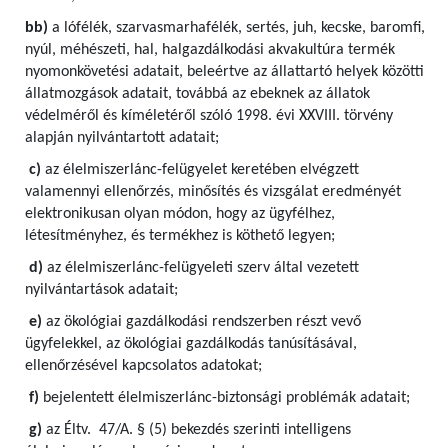
bb)
a lófélék, szarvasmarhafélék, sertés, juh, kecske, baromfi,
nyúl, méhészeti, hal, halgazdálkodási akvakultúra termék
nyomonkövetési adatait, beleértve az állattartó helyek közötti
állatmozgások adatait, továbbá az ebeknek az állatok
védelméről és kíméletéről szóló 1998. évi XXVIII. törvény
alapján nyilvántartott adatait;
c)
az élelmiszerlánc-felügyelet keretében elvégzett
valamennyi ellenőrzés, minősítés és vizsgálat eredményét
elektronikusan olyan módon, hogy az ügyfélhez,
létesítményhez, és termékhez is köthető legyen;
d)
az élelmiszerlánc-felügyeleti szerv által vezetett
nyilvántartások adatait;
e)
az ökológiai gazdálkodási rendszerben részt vevő
ügyfelekkel, az ökológiai gazdálkodás tanúsításával,
ellenőrzésével kapcsolatos adatokat;
f)
bejelentett élelmiszerlánc-biztonsági problémák adatait;
g)
az Éltv. 47/A. § (5) bekezdés szerinti intelligens