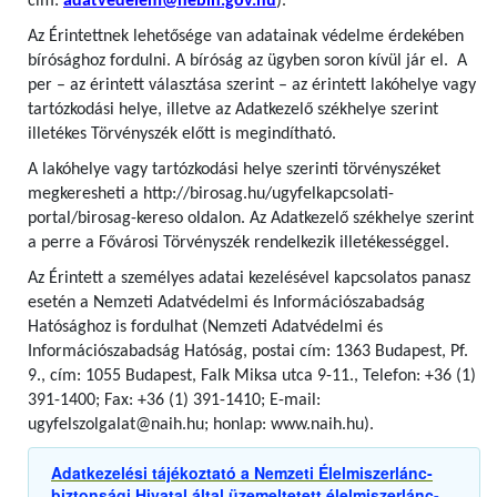
cím:
adatvedelem@nebih.gov.hu
).
Az Érintettnek lehetősége van adatainak védelme érdekében
bírósághoz fordulni. A bíróság az ügyben soron kívül jár el. A
per – az érintett választása szerint – az érintett lakóhelye vagy
tartózkodási helye, illetve az Adatkezelő székhelye szerint
illetékes Törvényszék előtt is megindítható.
A lakóhelye vagy tartózkodási helye szerinti törvényszéket
megkeresheti a http://birosag.hu/ugyfelkapcsolati-
portal/birosag-kereso oldalon. Az Adatkezelő székhelye szerint
a perre a Fővárosi Törvényszék rendelkezik illetékességgel.
Az Érintett a személyes adatai kezelésével kapcsolatos panasz
esetén a Nemzeti Adatvédelmi és Információszabadság
Hatósághoz is fordulhat (Nemzeti Adatvédelmi és
Információszabadság Hatóság, postai cím: 1363 Budapest, Pf.
9., cím: 1055 Budapest, Falk Miksa utca 9-11., Telefon: +36 (1)
391-1400; Fax: +36 (1) 391-1410; E-mail:
ugyfelszolgalat@naih.hu; honlap: www.naih.hu).
Adatkezelési tájékoztató a Nemzeti Élelmiszerlánc-
biztonsági Hivatal által üzemeltetett élelmiszerlánc-