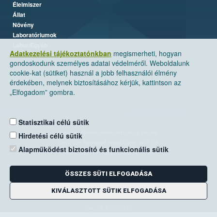
Élelmiszer
Állat
Növény
Laboratóriumok
Labor/Egyéb
Adatkezelési tájékoztatónkban
megismerheti, hogyan
gondoskodunk személyes adatai védelméről. Weboldalunk
cookie-kat (sütiket) használ a jobb felhasználói élmény
érdekében, melynek biztosításához kérjük, kattintson az
„Elfogadom” gombra.
Statisztikai célú sütik
Nemzeti Élelmiszerlánc-biztonsági Hivatal
Hirdetési célú sütik
Cím: 1024 Budapest, Keleti Károly utca. 24.
Alapműködést biztosító és funkcionális sütik
Levelezési cím: 1525 Budapest. Pf. 30.
ÖSSZES SÜTI ELFOGADÁSA
E-mail:
ugyfelszolgalat@nebih.gov.hu
Zöld szám: 06-80/263-244
KIVÁLASZTOTT SÜTIK ELFOGADÁSA
Telefon: 06-1/ 336-9000
Fax: 06-1/336-9479