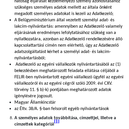
hatóság eljárását kezdeményező személy azonosításához
szükséges személyes adatok mellett az általa önként
megadott személyes adatokat is kezeli az Adatkezelő;
A Belügyminisztérium által vezetett személyi adat- és
lakcím-nyilvántartás: amennyiben az Adatkezelő valamely
eljárásának eredményes lefolytatásához szükség van a
nyilatkozatára, azonban az Adatkezelő rendelkezésére álló
kapcsolattartási címén nem elérhető, úgy az Adatkezelő
adatszolgáltatást kérhet a személyi adat- és lakcím-
nyilvántartásból;
Adatkezelő az egyéni vállalkozók nyilvántartásából az (1)
bekezdésben meghatározott feladata ellátása céljából a
FELIR-ben nyilvántartott egyéni vállalkozó ügyfél az egyéni
vállalkozóról és az egyéni cégről szóló 2009. évi CXV.
törvény 11. § b)-k) pontjában meghatározott adatok
igénylésére jogosult.
Magyar Államkincstár
az Éltv. 38/A. §-ban felsorolt egyéb nyilvántartások
A személyes adatok továbbítása, címzettjei, illetve a
[1]
címzettek kategóriái