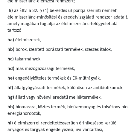
élelmiszerlánc-elemzési rendszert;
h)
az Éltv. a 32. § (1) bekezdés u) pontja szerinti nemzeti
élelmiszerlánc-minősítési és eredetvizsgálati rendszer adatait,
amely magában foglalja az élelmiszerlánc-felügyelet alá
tartozó
ha)
élelmiszerek,
hb)
borok, ízesített borászati termékek, szeszes italok,
hc)
takarmányok,
hd)
más mezőgazdasági termékek,
he)
engedélyköteles termékek és EK-műtrágyák,
hf)
állatgyógyászati termékek, különösen az antibiotikumok,
hg)
állati vagy növényi eredetű melléktermékek,
hh)
biomassza, köztes termék, bioüzemanyag és folyékony bio-
energiahordozók,
hi)
élelmiszerrel rendeltetésszerűen érintkezésbe kerülő
anyagok és tárgyak engedélyezési, nyilvántartási,