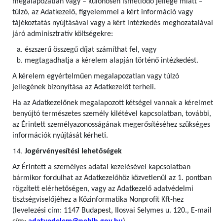
megalapozatlan vagy – különösen ismétlődő jellege miatt –
túlzó, az Adatkezelő, figyelemmel a kért információ vagy
tájékoztatás nyújtásával vagy a kért intézkedés meghozatalával
járó adminisztratív költségekre:
észszerű összegű díjat számíthat fel, vagy
megtagadhatja a kérelem alapján történő intézkedést.
A kérelem egyértelműen megalapozatlan vagy túlzó
jellegének bizonyítása az Adatkezelőt terheli.
Ha az Adatkezelőnek megalapozott kétségei vannak a kérelmet
benyújtó természetes személy kilétével kapcsolatban, további,
az Érintett személyazonosságának megerősítéséhez szükséges
információk nyújtását kérheti.
Jogérvényesítési lehetőségek
Az Érintett a személyes adatai kezelésével kapcsolatban
bármikor fordulhat az Adatkezelőhöz közvetlenül az 1. pontban
rögzített elérhetőségen, vagy az Adatkezelő adatvédelmi
tisztségviselőjéhez a Közinformatika Nonprofit Kft-hez
(levelezési cím: 1147 Budapest, Ilosvai Selymes u. 120., E-mail