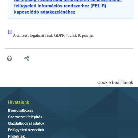
felügyeleti információs rendszerhez (FELIR)
kapcsolódó adatkezeléséhez
[1]
A címzett fogalmát lásd: GDPR 4. cikk 9. pontja.
Cookie beállítások
Hivatalunk
Bemutatkozás
Szervezeti felépítés
Gazdálkodási adatok
Felügyeleti szervünk
Projektek