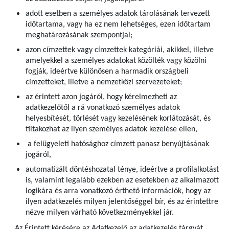
adott esetben a személyes adatok tárolásának tervezett
időtartama, vagy ha ez nem lehetséges, ezen időtartam
meghatározásának szempontjai;
azon címzettek vagy címzettek kategóriái, akikkel, illetve
amelyekkel a személyes adatokat közölték vagy közölni
fogják, ideértve különösen a harmadik országbeli
címzetteket, illetve a nemzetközi szervezeteket;
az érintett azon jogáról, hogy kérelmezheti az
adatkezelőtől a rá vonatkozó személyes adatok
helyesbítését, törlését vagy kezelésének korlátozását, és
tiltakozhat az ilyen személyes adatok kezelése ellen,
a felügyeleti hatósághoz címzett panasz benyújtásának
jogáról,
automatizált döntéshozatal ténye, ideértve a profilalkotást
is, valamint legalább ezekben az esetekben az alkalmazott
logikára és arra vonatkozó érthető információk, hogy az
ilyen adatkezelés milyen jelentőséggel bír, és az érintettre
nézve milyen várható következményekkel jár.
Az Érintett kérésére az Adatkezelő az adatkezelés tárgyát