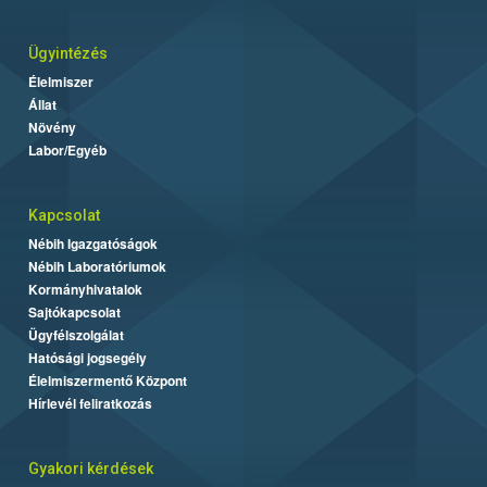
Ügyintézés
Élelmiszer
Állat
Növény
Labor/Egyéb
Kapcsolat
Nébih Igazgatóságok
Nébih Laboratóriumok
Kormányhivatalok
Sajtókapcsolat
Ügyfélszolgálat
Hatósági jogsegély
Élelmiszermentő Központ
Hírlevél feliratkozás
Gyakori kérdések