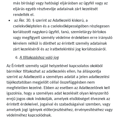
más bírósági vagy hatósági eljárásban az ügyfél vagy az
eljárás egyéb résztvevője adatainak zárt kezelését
rendelték el.
az Ákr. 30. § szerint az Adatkezelő kiskorú, a
cselekvőképtelen és a cselekvőképességében részlegesen
korlátozott nagykorú ügyfél, tanú, szemletárgy-birtokos
vagy megfigyelt személy védelme érdekében erre irányuló
kérelem nélkül is dönthet az érintett személy adatainak
zárt kezeléséről és az iratbetekintési jog korlátozásáról.
A tiltakozáshoz való jog
Az Érintett személy saját helyzetével kapcsolatos okokból
bármikor tiltakozhat az adatkezelés ellen, ha álláspontja
szerint az Adatkezelő a személyes adatát a jelen adatkezelési
tájékoztatóban megjelölt céllal összefüggésben nem
megfelelően kezelné. Ebben az esetben az Adatkezelőnek kell
igazolnia, hogy a személyes adat kezelését olyan kényszerítő
erejű jogos okok indokolják, amelyek elsőbbséget élveznek az
érintett érdekeivel, jogaival és szabadságaival szemben, vagy
amelyek jogi igények előterjesztéséhez, érvényesítéséhez vagy
védelméhez kapcsolódnak.