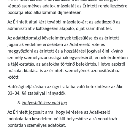
képező személyes adatok másolatát az Érintett rendelkezésére
bocsátja első alkalommal díjmentesen.
Az Érintett által kért további másolatokért az adatkezelő az
adminisztratív költségeken alapuló, díjat számíthat fel.
Az adatbiztonsági követelmények teljesülése és az érintett
jogainak védelme érdekében az Adatkezelő köteles
meggyőződni az érintett és a hozzáférési jogával élni kívánó
személy személyazonosságának egyezéséről, ennek érdekében
a tájékoztatás, az adatokba történő betekintés, illetve azokról
másolat kiadása is az érintett személyének azonosításához
kötött.
Hatósági eljárásban az ügy irataiba való betekintésre az Ákr.
33–34. §§ szabályai irányadók.
Helyesbítéshez való jog
Az Érintett jogosult arra, hogy kérésére az Adatkezelő
indokolatlan késedelem nélkül helyesbítse a rá vonatkozó
pontatlan személyes adatokat.