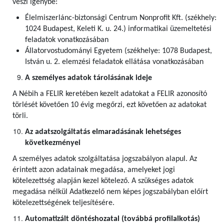
veszi igénybe:
Élelmiszerlánc-biztonsági Centrum Nonprofit Kft. (székhely:
1024 Budapest, Keleti K. u. 24.) informatikai üzemeltetési
feladatok vonatkozásában
Állatorvostudományi Egyetem (székhelye: 1078 Budapest,
István u. 2. elemzési feladatok ellátása vonatkozásában
A személyes adatok tárolásának ideje
A Nébih a FELIR keretében kezelt adatokat a FELIR azonosító
törlését követően 10 évig megőrzi, ezt követően az adatokat
törli.
Az adatszolgáltatás elmaradásának lehetséges
következményei
A személyes adatok szolgáltatása jogszabályon alapul. Az
érintett azon adatainak megadása, amelyeket jogi
kötelezettség alapján kezel kötelező. A szükséges adatok
megadása nélkül Adatkezelő nem képes jogszabályban előírt
kötelezettségének teljesítésére.
Automatizált döntéshozatal (továbbá profilalkotás)