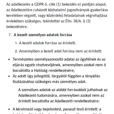
Az adatkezelés a GDPR 6. cikk (1) bekezdés e) pontján alapul,
az Adatkezelőre ruházott közhatalmi jogosítványok gyakorlása
keretében végzett, vagy közérdekű feladatainak végrehajtása
érdekében szükséges, tekintettel az Éltv. 38/A. § (3)
bekezdésére.
A kezelt személyes adatok forrása
A kezelt adatok forrása az érintett.
Amennyiben a kezelt adat forrása nem az érintett:
Természetes személyazonosító adatai az ügyfélnek és az
eljárás egyéb résztvevőjének, amennyiben azokat nem ő
bocsátotta a Hatóság rendelkezésére;
Az adott ügy jellegétől, tárgyától függően a tényállás
tisztázásához szükséges más személyes adat.
A személyes adatok az alábbi forrásokból juthatnak az
Adatkezelő tudomására, amennyiben azokat nem az
érintett bocsátotta az Adatkezelő rendelkezésére:
A kérelmező vagy bejelentést, panaszt tevő érintett: a