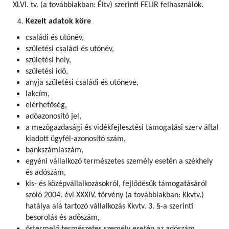
XLVI. tv. (a továbbiakban: Éltv) szerinti FELIR felhasználók
.
Kezelt adatok köre
családi és utónév,
születési családi és utónév,
születési hely,
születési idő,
anyja születési családi és utóneve,
lakcím,
elérhetőség,
adóazonosító jel,
a mezőgazdasági és vidékfejlesztési támogatási szerv által
kiadott ügyfél-azonosító szám,
bankszámlaszám,
egyéni vállalkozó természetes személy esetén a székhely
és adószám,
kis- és középvállalkozásokról, fejlődésük támogatásáról
szóló 2004. évi XXXIV. törvény (a továbbiakban: Kkvtv.)
hatálya alá tartozó vállalkozás Kkvtv. 3. §-a szerinti
besorolás és adószám,