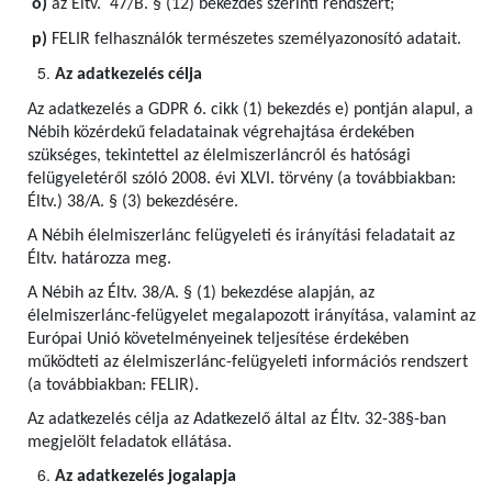
o)
az Éltv. 47/B. § (12) bekezdés szerinti rendszert;
p)
FELIR felhasználók természetes személyazonosító adatait.
Az adatkezelés célja
Az adatkezelés a GDPR 6. cikk (1) bekezdés e) pontján alapul, a
Nébih közérdekű feladatainak végrehajtása érdekében
szükséges, tekintettel az élelmiszerláncról és hatósági
felügyeletéről szóló 2008. évi XLVI. törvény (a továbbiakban:
Éltv.) 38/A. § (3) bekezdésére.
A Nébih élelmiszerlánc felügyeleti és irányítási feladatait az
Éltv. határozza meg.
A Nébih az Éltv. 38/A. § (1) bekezdése alapján, az
élelmiszerlánc-felügyelet megalapozott irányítása, valamint az
Európai Unió követelményeinek teljesítése érdekében
működteti az élelmiszerlánc-felügyeleti információs rendszert
(a továbbiakban: FELIR).
Az adatkezelés célja az Adatkezelő által az Éltv. 32-38§-ban
megjelölt feladatok ellátása.
Az adatkezelés jogalapja