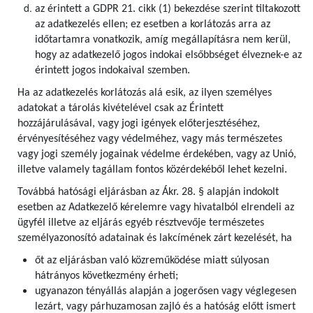
az érintett a GDPR 21. cikk (1) bekezdése szerint tiltakozott
az adatkezelés ellen; ez esetben a korlátozás arra az
időtartamra vonatkozik, amíg megállapításra nem kerül,
hogy az adatkezelő jogos indokai elsőbbséget élveznek-e az
érintett jogos indokaival szemben.
Ha az adatkezelés korlátozás alá esik, az ilyen személyes
adatokat a tárolás kivételével csak az Érintett
hozzájárulásával, vagy jogi igények előterjesztéséhez,
érvényesítéséhez vagy védelméhez, vagy más természetes
vagy jogi személy jogainak védelme érdekében, vagy az Unió,
illetve valamely tagállam fontos közérdekéből lehet kezelni.
Továbbá hatósági eljárásban az Ákr. 28. § alapján indokolt
esetben az Adatkezelő kérelemre vagy hivatalból elrendeli az
ügyfél illetve az eljárás egyéb résztvevője természetes
személyazonosító adatainak és lakcímének zárt kezelését, ha
őt az eljárásban való közreműködése miatt súlyosan
hátrányos következmény érheti;
ugyanazon tényállás alapján a jogerősen vagy véglegesen
lezárt, vagy párhuzamosan zajló és a hatóság előtt ismert