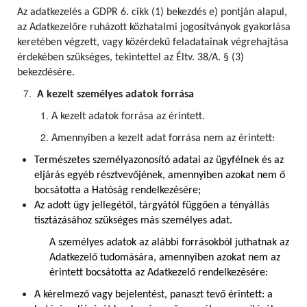
Az adatkezelés a GDPR 6. cikk (1) bekezdés e) pontján alapul,
az Adatkezelőre ruházott közhatalmi jogosítványok gyakorlása
keretében végzett, vagy közérdekű feladatainak végrehajtása
érdekében szükséges, tekintettel az Éltv. 38/A. § (3)
bekezdésére.
A kezelt személyes adatok forrása
A kezelt adatok forrása az érintett.
Amennyiben a kezelt adat forrása nem az érintett:
Természetes személyazonosító adatai az ügyfélnek és az
eljárás egyéb résztvevőjének, amennyiben azokat nem ő
bocsátotta a Hatóság rendelkezésére;
Az adott ügy jellegétől, tárgyától függően a tényállás
tisztázásához szükséges más személyes adat.
A személyes adatok az alábbi forrásokból juthatnak az
Adatkezelő tudomására, amennyiben azokat nem az
érintett bocsátotta az Adatkezelő rendelkezésére:
A kérelmező vagy bejelentést, panaszt tevő érintett: a