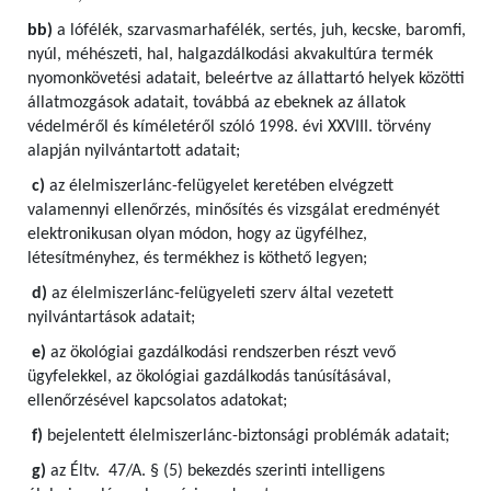
bb)
a lófélék, szarvasmarhafélék, sertés, juh, kecske, baromfi,
nyúl, méhészeti, hal, halgazdálkodási akvakultúra termék
nyomonkövetési adatait, beleértve az állattartó helyek közötti
állatmozgások adatait, továbbá az ebeknek az állatok
védelméről és kíméletéről szóló 1998. évi XXVIII. törvény
alapján nyilvántartott adatait;
c)
az élelmiszerlánc-felügyelet keretében elvégzett
valamennyi ellenőrzés, minősítés és vizsgálat eredményét
elektronikusan olyan módon, hogy az ügyfélhez,
létesítményhez, és termékhez is köthető legyen;
d)
az élelmiszerlánc-felügyeleti szerv által vezetett
nyilvántartások adatait;
e)
az ökológiai gazdálkodási rendszerben részt vevő
ügyfelekkel, az ökológiai gazdálkodás tanúsításával,
ellenőrzésével kapcsolatos adatokat;
f)
bejelentett élelmiszerlánc-biztonsági problémák adatait;
g)
az Éltv. 47/A. § (5) bekezdés szerinti intelligens