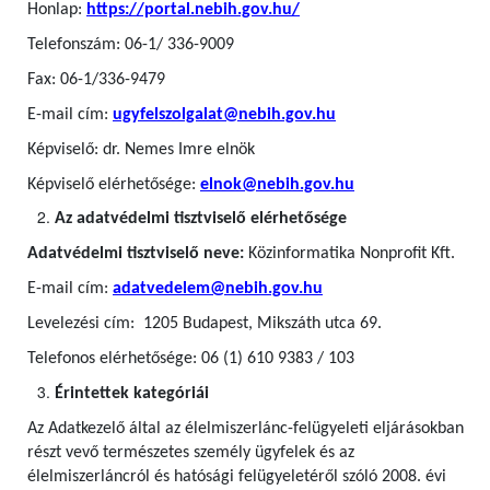
Honlap:
https://portal.nebih.gov.hu/
Telefonszám: 06-1/ 336-9009
Fax: 06-1/336-9479
E-mail cím:
ugyfelszolgalat@nebih.gov.hu
Képviselő: dr. Nemes Imre elnök
Képviselő elérhetősége:
elnok@nebih.gov.hu
Az adatvédelmi tisztviselő elérhetősége
Adatvédelmi tisztviselő neve:
Közinformatika Nonprofit Kft.
E-mail cím:
adatvedelem@nebih.gov.hu
Levelezési cím: 1205 Budapest, Mikszáth utca 69.
Telefonos elérhetősége: 06 (1) 610 9383 / 103
Érintettek kategóriái
Az Adatkezelő által az élelmiszerlánc-felügyeleti eljárásokban
részt vevő természetes személy ügyfelek
és az
élelmiszerláncról és hatósági felügyeletéről szóló 2008. évi