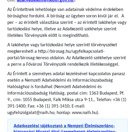
cím:
adatvedelem@nebih.gov.hu
).
Az Érintettnek lehetősége van adatainak védelme érdekében
bírósághoz fordulni. A bíróság az ügyben soron kívül jár el. A
per – az érintett választása szerint – az érintett lakóhelye vagy
tartózkodási helye, illetve az Adatkezelő székhelye szerint
illetékes Törvényszék előtt is megindítható.
A lakóhelye vagy tartózkodási helye szerinti törvényszéket
megkeresheti a http://birosag.hu/ugyfelkapcsolati-
portal/birosag-kereso oldalon. Az Adatkezelő székhelye szerint
a perre a Fővárosi Törvényszék rendelkezik illetékességgel.
Az Érintett a személyes adatai kezelésével kapcsolatos panasz
esetén a Nemzeti Adatvédelmi és Információszabadság
Hatósághoz is fordulhat (Nemzeti Adatvédelmi és
Információszabadság Hatóság, postai cím: 1363 Budapest, Pf.
9., cím: 1055 Budapest, Falk Miksa utca 9-11., Telefon: +36 (1)
391-1400; Fax: +36 (1) 391-1410; E-mail:
ugyfelszolgalat@naih.hu; honlap: www.naih.hu).
Adatkezelési tájékoztató a Nemzeti Élelmiszerlánc-
biztonsági Hivatal által üzemeltetett élelmiszerlánc-