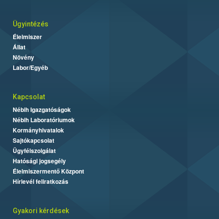
Ügyintézés
Élelmiszer
Állat
Növény
Labor/Egyéb
Kapcsolat
Nébih Igazgatóságok
Nébih Laboratóriumok
Kormányhivatalok
Sajtókapcsolat
Ügyfélszolgálat
Hatósági jogsegély
Élelmiszermentő Központ
Hírlevél feliratkozás
Gyakori kérdések