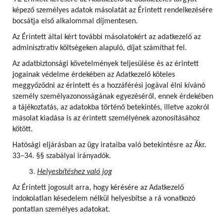
képező személyes adatok másolatát az Érintett rendelkezésére
bocsátja első alkalommal díjmentesen.
Az Érintett által kért további másolatokért az adatkezelő az
adminisztratív költségeken alapuló, díjat számíthat fel.
Az adatbiztonsági követelmények teljesülése és az érintett
jogainak védelme érdekében az Adatkezelő köteles
meggyőződni az érintett és a hozzáférési jogával élni kívánó
személy személyazonosságának egyezéséről, ennek érdekében
a tájékoztatás, az adatokba történő betekintés, illetve azokról
másolat kiadása is az érintett személyének azonosításához
kötött.
Hatósági eljárásban az ügy irataiba való betekintésre az Ákr.
33–34. §§ szabályai irányadók.
Helyesbítéshez való jog
Az Érintett jogosult arra, hogy kérésére az Adatkezelő
indokolatlan késedelem nélkül helyesbítse a rá vonatkozó
pontatlan személyes adatokat.