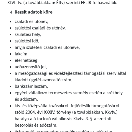
XLVI. tv. (a továbbiakban: Éltv) szerinti FELIR felhasználók
.
Kezelt adatok köre
családi és utónév,
születési családi és utónév,
születési hely,
születési idő,
anyja születési családi és utóneve,
lakcím,
elérhetőség,
adóazonosító jel,
a mezőgazdasági és vidékfejlesztési támogatási szerv által
kiadott ügyfél-azonosító szám,
bankszámlaszám,
egyéni vállalkozó természetes személy esetén a székhely
és adószám,
kis- és középvállalkozásokról, fejlődésük támogatásáról
szóló 2004. évi XXXIV. törvény (a továbbiakban: Kkvtv.)
hatálya alá tartozó vállalkozás Kkvtv. 3. §-a szerinti
besorolás és adószám,