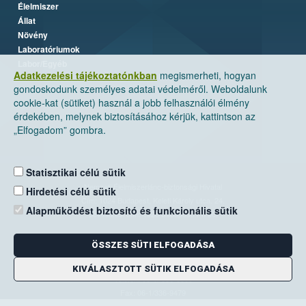
Élelmiszer
Állat
Növény
Laboratóriumok
Labor/Egyéb
Adatkezelési tájékoztatónkban
megismerheti, hogyan
gondoskodunk személyes adatai védelméről. Weboldalunk
cookie-kat (sütiket) használ a jobb felhasználói élmény
érdekében, melynek biztosításához kérjük, kattintson az
„Elfogadom” gombra.
Statisztikai célú sütik
Nemzeti Élelmiszerlánc-biztonsági Hivatal
Hirdetési célú sütik
Cím: 1024 Budapest, Keleti Károly utca. 24.
Alapműködést biztosító és funkcionális sütik
Levelezési cím: 1525 Budapest. Pf. 30.
ÖSSZES SÜTI ELFOGADÁSA
E-mail:
ugyfelszolgalat@nebih.gov.hu
Zöld szám: 06-80/263-244
KIVÁLASZTOTT SÜTIK ELFOGADÁSA
Telefon: 06-1/ 336-9000
Fax: 06-1/336-9479