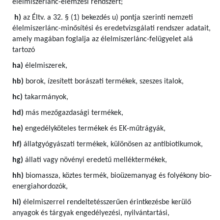
élelmiszerlánc-elemzési rendszert;
h)
az Éltv. a 32. § (1) bekezdés u) pontja szerinti nemzeti
élelmiszerlánc-minősítési és eredetvizsgálati rendszer adatait,
amely magában foglalja az élelmiszerlánc-felügyelet alá
tartozó
ha)
élelmiszerek,
hb)
borok, ízesített borászati termékek, szeszes italok,
hc)
takarmányok,
hd)
más mezőgazdasági termékek,
he)
engedélyköteles termékek és EK-műtrágyák,
hf)
állatgyógyászati termékek, különösen az antibiotikumok,
hg)
állati vagy növényi eredetű melléktermékek,
hh)
biomassza, köztes termék, bioüzemanyag és folyékony bio-
energiahordozók,
hi)
élelmiszerrel rendeltetésszerűen érintkezésbe kerülő
anyagok és tárgyak engedélyezési, nyilvántartási,