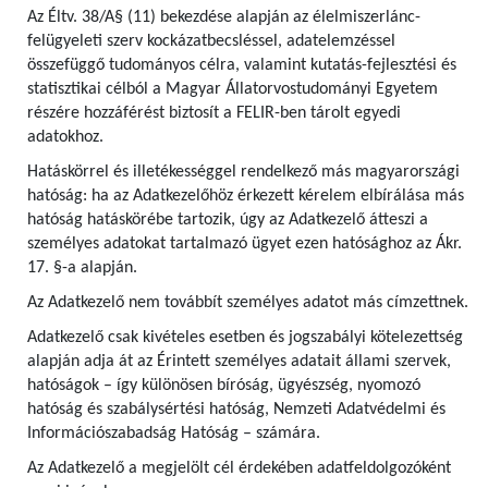
Az Éltv. 38/A§ (11) bekezdése alapján az élelmiszerlánc-
felügyeleti szerv kockázatbecsléssel, adatelemzéssel
összefüggő tudományos célra, valamint kutatás-fejlesztési és
statisztikai célból a Magyar Állatorvostudományi Egyetem
részére hozzáférést biztosít a FELIR-ben tárolt egyedi
adatokhoz.
Hatáskörrel és illetékességgel rendelkező más magyarországi
hatóság: ha az Adatkezelőhöz érkezett kérelem elbírálása más
hatóság hatáskörébe tartozik, úgy az Adatkezelő átteszi a
személyes adatokat tartalmazó ügyet ezen hatósághoz az Ákr.
17. §-a alapján.
Az Adatkezelő nem továbbít személyes adatot más címzettnek.
Adatkezelő csak kivételes esetben és jogszabályi kötelezettség
alapján adja át az Érintett személyes adatait állami szervek,
hatóságok – így különösen bíróság, ügyészség, nyomozó
hatóság és szabálysértési hatóság, Nemzeti Adatvédelmi és
Információszabadság Hatóság – számára.
Az Adatkezelő a megjelölt cél érdekében adatfeldolgozóként