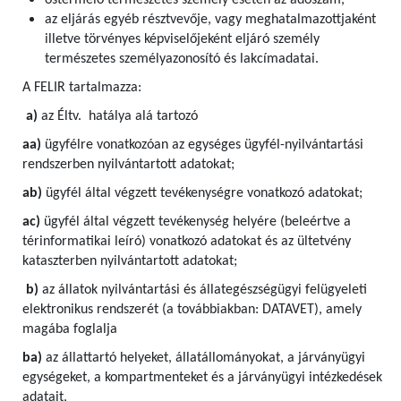
őstermelő természetes személy esetén az adószám,
az eljárás egyéb résztvevője, vagy meghatalmazottjaként
illetve törvényes képviselőjeként eljáró személy
természetes személyazonosító és lakcímadatai.
A FELIR tartalmazza:
a)
az Éltv. hatálya alá tartozó
aa)
ügyfélre vonatkozóan az egységes ügyfél-nyilvántartási
rendszerben nyilvántartott adatokat;
ab)
ügyfél által végzett tevékenységre vonatkozó adatokat;
ac)
ügyfél által végzett tevékenység helyére (beleértve a
térinformatikai leíró) vonatkozó adatokat és az ültetvény
kataszterben nyilvántartott adatokat;
b)
az állatok nyilvántartási és állategészségügyi felügyeleti
elektronikus rendszerét (a továbbiakban: DATAVET), amely
magába foglalja
ba)
az állattartó helyeket, állatállományokat, a járványügyi
egységeket, a kompartmenteket és a járványügyi intézkedések
adatait,