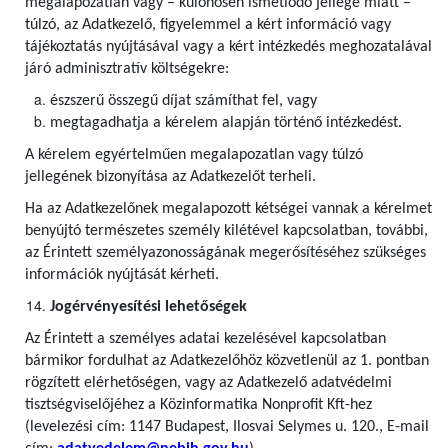
megalapozatlan vagy – különösen ismétlődő jellege miatt –
túlzó, az Adatkezelő, figyelemmel a kért információ vagy
tájékoztatás nyújtásával vagy a kért intézkedés meghozatalával
járó adminisztratív költségekre:
észszerű összegű díjat számíthat fel, vagy
megtagadhatja a kérelem alapján történő intézkedést.
A kérelem egyértelműen megalapozatlan vagy túlzó
jellegének bizonyítása az Adatkezelőt terheli.
Ha az Adatkezelőnek megalapozott kétségei vannak a kérelmet
benyújtó természetes személy kilétével kapcsolatban, további,
az Érintett személyazonosságának megerősítéséhez szükséges
információk nyújtását kérheti.
Jogérvényesítési lehetőségek
Az Érintett a személyes adatai kezelésével kapcsolatban
bármikor fordulhat az Adatkezelőhöz közvetlenül az 1. pontban
rögzített elérhetőségen, vagy az Adatkezelő adatvédelmi
tisztségviselőjéhez a Közinformatika Nonprofit Kft-hez
(levelezési cím: 1147 Budapest, Ilosvai Selymes u. 120., E-mail