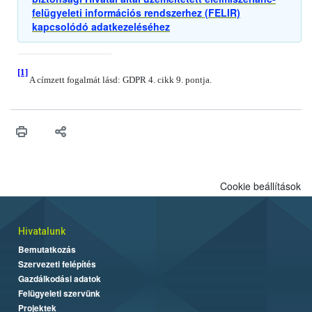
felügyeleti információs rendszerhez (FELIR)
kapcsolódó adatkezeléséhez
[1]
A címzett fogalmát lásd: GDPR 4. cikk 9. pontja.
Cookie beállítások
Hivatalunk
Bemutatkozás
Szervezeti felépítés
Gazdálkodási adatok
Felügyeleti szervünk
Projektek