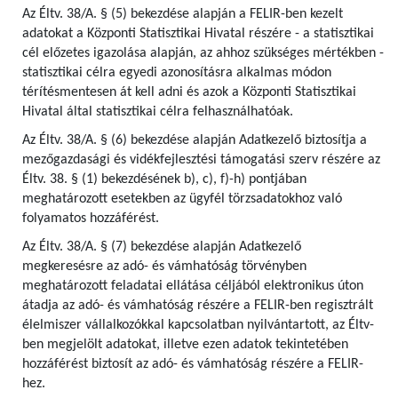
Az Éltv. 38/A. § (5) bekezdése alapján a FELIR-ben kezelt
adatokat a Központi Statisztikai Hivatal részére - a statisztikai
cél előzetes igazolása alapján, az ahhoz szükséges mértékben -
statisztikai célra egyedi azonosításra alkalmas módon
térítésmentesen át kell adni és azok a Központi Statisztikai
Hivatal által statisztikai célra felhasználhatóak.
Az Éltv. 38/A. § (6) bekezdése alapján Adatkezelő biztosítja a
mezőgazdasági és vidékfejlesztési támogatási szerv részére az
Éltv. 38. § (1) bekezdésének b), c), f)-h) pontjában
meghatározott esetekben az ügyfél törzsadatokhoz való
folyamatos hozzáférést.
Az Éltv. 38/A. § (7) bekezdése alapján Adatkezelő
megkeresésre az adó- és vámhatóság törvényben
meghatározott feladatai ellátása céljából elektronikus úton
átadja az adó- és vámhatóság részére a FELIR-ben regisztrált
élelmiszer vállalkozókkal kapcsolatban nyilvántartott, az Éltv-
ben megjelölt adatokat, illetve ezen adatok tekintetében
hozzáférést biztosít az adó- és vámhatóság részére a FELIR-
hez.