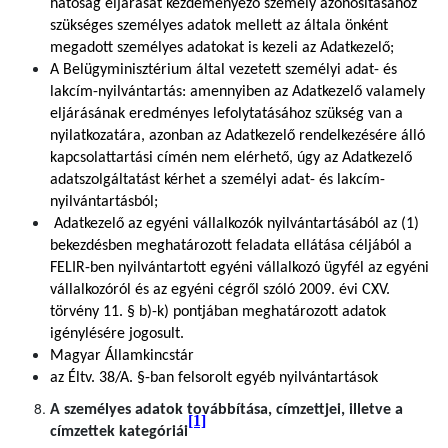
hatóság eljárását kezdeményező személy azonosításához
szükséges személyes adatok mellett az általa önként
megadott személyes adatokat is kezeli az Adatkezelő;
A Belügyminisztérium által vezetett személyi adat- és
lakcím-nyilvántartás: amennyiben az Adatkezelő valamely
eljárásának eredményes lefolytatásához szükség van a
nyilatkozatára, azonban az Adatkezelő rendelkezésére álló
kapcsolattartási címén nem elérhető, úgy az Adatkezelő
adatszolgáltatást kérhet a személyi adat- és lakcím-
nyilvántartásból;
Adatkezelő az egyéni vállalkozók nyilvántartásából az (1)
bekezdésben meghatározott feladata ellátása céljából a
FELIR-ben nyilvántartott egyéni vállalkozó ügyfél az egyéni
vállalkozóról és az egyéni cégről szóló 2009. évi CXV.
törvény 11. § b)-k) pontjában meghatározott adatok
igénylésére jogosult.
Magyar Államkincstár
az Éltv. 38/A. §-ban felsorolt egyéb nyilvántartások
A személyes adatok továbbítása, címzettjei, illetve a
[1]
címzettek kategóriái