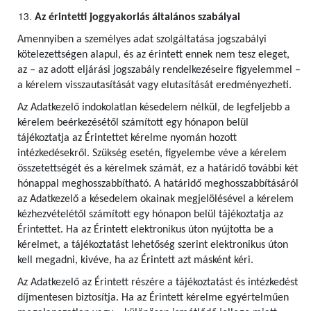
Az érintetti joggyakorlás általános szabályai
Amennyiben a személyes adat szolgáltatása jogszabályi
kötelezettségen alapul, és az érintett ennek nem tesz eleget,
az – az adott eljárási jogszabály rendelkezéseire figyelemmel –
a kérelem visszautasítását vagy elutasítását eredményezheti.
Az Adatkezelő indokolatlan késedelem nélkül, de legfeljebb a
kérelem beérkezésétől számított egy hónapon belül
tájékoztatja az Érintettet kérelme nyomán hozott
intézkedésekről. Szükség esetén, figyelembe véve a kérelem
összetettségét és a kérelmek számát, ez a határidő további két
hónappal meghosszabbítható. A határidő meghosszabbításáról
az Adatkezelő a késedelem okainak megjelölésével a kérelem
kézhezvételétől számított egy hónapon belül tájékoztatja az
Érintettet. Ha az Érintett elektronikus úton nyújtotta be a
kérelmet, a tájékoztatást lehetőség szerint elektronikus úton
kell megadni, kivéve, ha az Érintett azt másként kéri.
Az Adatkezelő az Érintett részére a tájékoztatást és intézkedést
díjmentesen biztosítja. Ha az Érintett kérelme egyértelműen