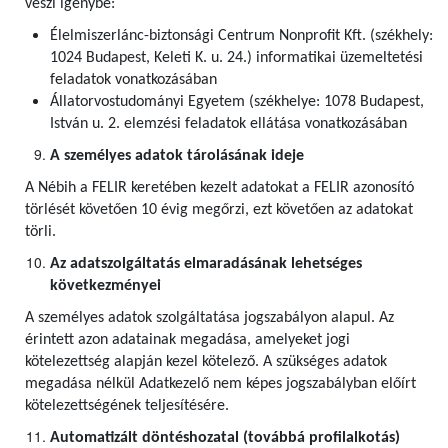
veszi igénybe:
Élelmiszerlánc-biztonsági Centrum Nonprofit Kft. (székhely:
1024 Budapest, Keleti K. u. 24.) informatikai üzemeltetési
feladatok vonatkozásában
Állatorvostudományi Egyetem (székhelye: 1078 Budapest,
István u. 2. elemzési feladatok ellátása vonatkozásában
A személyes adatok tárolásának ideje
A Nébih a FELIR keretében kezelt adatokat a FELIR azonosító
törlését követően 10 évig megőrzi, ezt követően az adatokat
törli.
Az adatszolgáltatás elmaradásának lehetséges
következményei
A személyes adatok szolgáltatása jogszabályon alapul. Az
érintett azon adatainak megadása, amelyeket jogi
kötelezettség alapján kezel kötelező. A szükséges adatok
megadása nélkül Adatkezelő nem képes jogszabályban előírt
kötelezettségének teljesítésére.
Automatizált döntéshozatal (továbbá profilalkotás)