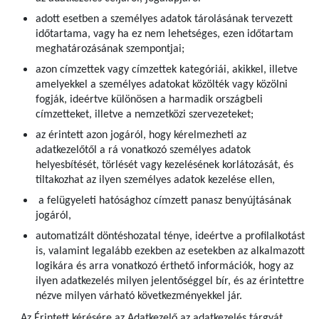
adott esetben a személyes adatok tárolásának tervezett
időtartama, vagy ha ez nem lehetséges, ezen időtartam
meghatározásának szempontjai;
azon címzettek vagy címzettek kategóriái, akikkel, illetve
amelyekkel a személyes adatokat közölték vagy közölni
fogják, ideértve különösen a harmadik országbeli
címzetteket, illetve a nemzetközi szervezeteket;
az érintett azon jogáról, hogy kérelmezheti az
adatkezelőtől a rá vonatkozó személyes adatok
helyesbítését, törlését vagy kezelésének korlátozását, és
tiltakozhat az ilyen személyes adatok kezelése ellen,
a felügyeleti hatósághoz címzett panasz benyújtásának
jogáról,
automatizált döntéshozatal ténye, ideértve a profilalkotást
is, valamint legalább ezekben az esetekben az alkalmazott
logikára és arra vonatkozó érthető információk, hogy az
ilyen adatkezelés milyen jelentőséggel bír, és az érintettre
nézve milyen várható következményekkel jár.
Az Érintett kérésére az Adatkezelő az adatkezelés tárgyát