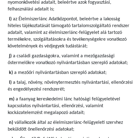
nyomonkövetési adatait, beleértve azok fogyasztási,
felhasználási adatait is;
i)
az Élelmiszerlánc Adatközpontot, beleértve a lakosság
hiteles tájékoztatását támogató tartalomszolgáltató rendszer
adatait, valamint az élelmiszerlánc-felügyelet alá tartozó
termékekre, szolgáltatásokra és tevékenységekre vonatkozó
követelmények és védjegyek tudástárát;
j)
a családi gazdaságokra, valamint a mezőgazdasági
őstermelőkre vonatkozó nyilvántartásban szereplő adatokat;
k)
a mezőőri nyilvántartásban szereplő adatokat;
l)
a talaj, növény, növénytermesztés nyilvántartási, ellenőrzési
és engedélyezési rendszerét;
m)
a faanyag kereskedelmi lánc hatósági felügyeletével
kapcsolatos nyilvántartási, ellenőrzési, valamint
kockázatelemzést megalapozó adatait;
n)
vállalkozók által az élelmiszerlánc-felügyeleti szervhez
beküldött önellenőrzési adatokat;