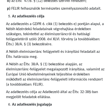
o)
az Éltv. 47/B. § (12) bekezdés szerinti rendszert;
p)
FELIR felhasználók természetes személyazonosító adatait.
Az adatkezelés célja
Az adatkezelés a GDPR 6. cikk (1) bekezdés e) pontján alapul, a
Nébih közérdekű feladatainak végrehajtása érdekében
szükséges, tekintettel az élelmiszerláncról és hatósági
felügyeletéről szóló 2008. évi XLVI. törvény (a továbbiakban:
Éltv.) 38/A. § (3) bekezdésére.
A Nébih élelmiszerlánc felügyeleti és irányítási feladatait az
Éltv. határozza meg.
A Nébih az Éltv. 38/A. § (1) bekezdése alapján, az
élelmiszerlánc-felügyelet megalapozott irányítása, valamint az
Európai Unió követelményeinek teljesítése érdekében
működteti az élelmiszerlánc-felügyeleti információs rendszert
(a továbbiakban: FELIR).
Az adatkezelés célja az Adatkezelő által az Éltv. 32-38§-ban
megjelölt feladatok ellátása.
Az adatkezelés jogalapja