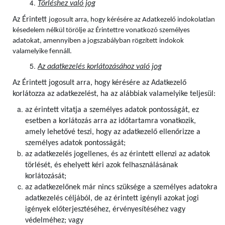
Törléshez való jog
Az Érintett
jogosult arra, hogy kérésére az Adatkezelő indokolatlan
késedelem nélkül törölje az Érintettre vonatkozó személyes
adatokat, amennyiben a jogszabályban rögzített indokok
valamelyike fennáll.
Az adatkezelés korlátozásához való jog
Az Érintett jogosult arra, hogy kérésére az Adatkezelő
korlátozza az adatkezelést, ha az alábbiak valamelyike teljesül:
az érintett vitatja a személyes adatok pontosságát, ez
esetben a korlátozás arra az időtartamra vonatkozik,
amely lehetővé teszi, hogy az adatkezelő ellenőrizze a
személyes adatok pontosságát;
az adatkezelés jogellenes, és az érintett ellenzi az adatok
törlését, és ehelyett kéri azok felhasználásának
korlátozását;
az adatkezelőnek már nincs szüksége a személyes adatokra
adatkezelés céljából, de az érintett igényli azokat jogi
igények előterjesztéséhez, érvényesítéséhez vagy
védelméhez; vagy