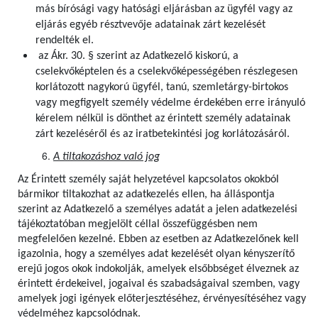
más bírósági vagy hatósági eljárásban az ügyfél vagy az
eljárás egyéb résztvevője adatainak zárt kezelését
rendelték el.
az Ákr. 30. § szerint az Adatkezelő kiskorú, a
cselekvőképtelen és a cselekvőképességében részlegesen
korlátozott nagykorú ügyfél, tanú, szemletárgy-birtokos
vagy megfigyelt személy védelme érdekében erre irányuló
kérelem nélkül is dönthet az érintett személy adatainak
zárt kezeléséről és az iratbetekintési jog korlátozásáról.
A tiltakozáshoz való jog
Az Érintett személy saját helyzetével kapcsolatos okokból
bármikor tiltakozhat az adatkezelés ellen, ha álláspontja
szerint az Adatkezelő a személyes adatát a jelen adatkezelési
tájékoztatóban megjelölt céllal összefüggésben nem
megfelelően kezelné. Ebben az esetben az Adatkezelőnek kell
igazolnia, hogy a személyes adat kezelését olyan kényszerítő
erejű jogos okok indokolják, amelyek elsőbbséget élveznek az
érintett érdekeivel, jogaival és szabadságaival szemben, vagy
amelyek jogi igények előterjesztéséhez, érvényesítéséhez vagy
védelméhez kapcsolódnak.