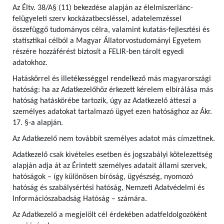
Az Éltv. 38/A§ (11) bekezdése alapján az élelmiszerlánc-
felügyeleti szerv kockázatbecsléssel, adatelemzéssel
összefüggő tudományos célra, valamint kutatás-fejlesztési és
statisztikai célból a Magyar Állatorvostudományi Egyetem
részére hozzáférést biztosít a FELIR-ben tárolt egyedi
adatokhoz.
Hatáskörrel és illetékességgel rendelkező más magyarországi
hatóság: ha az Adatkezelőhöz érkezett kérelem elbírálása más
hatóság hatáskörébe tartozik, úgy az Adatkezelő átteszi a
személyes adatokat tartalmazó ügyet ezen hatósághoz az Ákr.
17. §-a alapján.
Az Adatkezelő nem továbbít személyes adatot más címzettnek.
Adatkezelő csak kivételes esetben és jogszabályi kötelezettség
alapján adja át az Érintett személyes adatait állami szervek,
hatóságok – így különösen bíróság, ügyészség, nyomozó
hatóság és szabálysértési hatóság, Nemzeti Adatvédelmi és
Információszabadság Hatóság – számára.
Az Adatkezelő a megjelölt cél érdekében adatfeldolgozóként