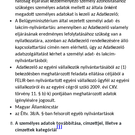
hatóság eljárását kezdeményező személy azonosításához
szükséges személyes adatok mellett az általa önként
megadott személyes adatokat is kezeli az Adatkezelő;
A Belügyminisztérium által vezetett személyi adat- és
lakcím-nyilvántartás: amennyiben az Adatkezelő valamely
eljárásának eredményes lefolytatásához szükség van a
nyilatkozatára, azonban az Adatkezelő rendelkezésére álló
kapcsolattartási címén nem elérhető, úgy az Adatkezelő
adatszolgáltatást kérhet a személyi adat- és lakcím-
nyilvántartásból;
Adatkezelő az egyéni vállalkozók nyilvántartásából az (1)
bekezdésben meghatározott feladata ellátása céljából a
FELIR-ben nyilvántartott egyéni vállalkozó ügyfél az egyéni
vállalkozóról és az egyéni cégről szóló 2009. évi CXV.
törvény 11. § b)-k) pontjában meghatározott adatok
igénylésére jogosult.
Magyar Államkincstár
az Éltv. 38/A. §-ban felsorolt egyéb nyilvántartások
A személyes adatok továbbítása, címzettjei, illetve a
[1]
címzettek kategóriái