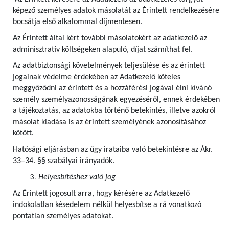
képező személyes adatok másolatát az Érintett rendelkezésére
bocsátja első alkalommal díjmentesen.
Az Érintett által kért további másolatokért az adatkezelő az
adminisztratív költségeken alapuló, díjat számíthat fel.
Az adatbiztonsági követelmények teljesülése és az érintett
jogainak védelme érdekében az Adatkezelő köteles
meggyőződni az érintett és a hozzáférési jogával élni kívánó
személy személyazonosságának egyezéséről, ennek érdekében
a tájékoztatás, az adatokba történő betekintés, illetve azokról
másolat kiadása is az érintett személyének azonosításához
kötött.
Hatósági eljárásban az ügy irataiba való betekintésre az Ákr.
33–34. §§ szabályai irányadók.
Helyesbítéshez való jog
Az Érintett jogosult arra, hogy kérésére az Adatkezelő
indokolatlan késedelem nélkül helyesbítse a rá vonatkozó
pontatlan személyes adatokat.