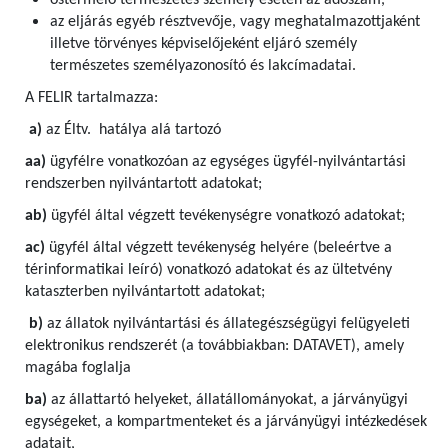
őstermelő természetes személy esetén az adószám,
az eljárás egyéb résztvevője, vagy meghatalmazottjaként
illetve törvényes képviselőjeként eljáró személy
természetes személyazonosító és lakcímadatai.
A FELIR tartalmazza:
a)
az Éltv. hatálya alá tartozó
aa)
ügyfélre vonatkozóan az egységes ügyfél-nyilvántartási
rendszerben nyilvántartott adatokat;
ab)
ügyfél által végzett tevékenységre vonatkozó adatokat;
ac)
ügyfél által végzett tevékenység helyére (beleértve a
térinformatikai leíró) vonatkozó adatokat és az ültetvény
kataszterben nyilvántartott adatokat;
b)
az állatok nyilvántartási és állategészségügyi felügyeleti
elektronikus rendszerét (a továbbiakban: DATAVET), amely
magába foglalja
ba)
az állattartó helyeket, állatállományokat, a járványügyi
egységeket, a kompartmenteket és a járványügyi intézkedések
adatait,