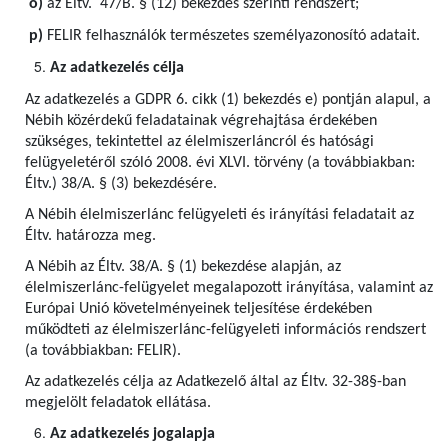
o)
az Éltv. 47/B. § (12) bekezdés szerinti rendszert;
p)
FELIR felhasználók természetes személyazonosító adatait.
Az adatkezelés célja
Az adatkezelés a GDPR 6. cikk (1) bekezdés e) pontján alapul, a
Nébih közérdekű feladatainak végrehajtása érdekében
szükséges, tekintettel az élelmiszerláncról és hatósági
felügyeletéről szóló 2008. évi XLVI. törvény (a továbbiakban:
Éltv.) 38/A. § (3) bekezdésére.
A Nébih élelmiszerlánc felügyeleti és irányítási feladatait az
Éltv. határozza meg.
A Nébih az Éltv. 38/A. § (1) bekezdése alapján, az
élelmiszerlánc-felügyelet megalapozott irányítása, valamint az
Európai Unió követelményeinek teljesítése érdekében
működteti az élelmiszerlánc-felügyeleti információs rendszert
(a továbbiakban: FELIR).
Az adatkezelés célja az Adatkezelő által az Éltv. 32-38§-ban
megjelölt feladatok ellátása.
Az adatkezelés jogalapja