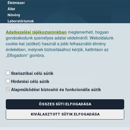
Élelmiszer
Állat
Növény
Laboratóriumok
Labor/Egyéb
Adatkezelési tájékoztatónkban
megismerheti, hogyan
gondoskodunk személyes adatai védelméről. Weboldalunk
cookie-kat (sütiket) használ a jobb felhasználói élmény
érdekében, melynek biztosításához kérjük, kattintson az
„Elfogadom” gombra.
Statisztikai célú sütik
Nemzeti Élelmiszerlánc-biztonsági Hivatal
Hirdetési célú sütik
Cím: 1024 Budapest, Keleti Károly utca. 24.
Alapműködést biztosító és funkcionális sütik
Levelezési cím: 1525 Budapest. Pf. 30.
ÖSSZES SÜTI ELFOGADÁSA
E-mail:
ugyfelszolgalat@nebih.gov.hu
Zöld szám: 06-80/263-244
KIVÁLASZTOTT SÜTIK ELFOGADÁSA
Telefon: 06-1/ 336-9000
Fax: 06-1/336-9479