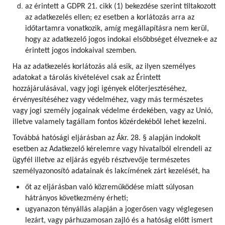
az érintett a GDPR 21. cikk (1) bekezdése szerint tiltakozott
az adatkezelés ellen; ez esetben a korlátozás arra az
időtartamra vonatkozik, amíg megállapításra nem kerül,
hogy az adatkezelő jogos indokai elsőbbséget élveznek-e az
érintett jogos indokaival szemben.
Ha az adatkezelés korlátozás alá esik, az ilyen személyes
adatokat a tárolás kivételével csak az Érintett
hozzájárulásával, vagy jogi igények előterjesztéséhez,
érvényesítéséhez vagy védelméhez, vagy más természetes
vagy jogi személy jogainak védelme érdekében, vagy az Unió,
illetve valamely tagállam fontos közérdekéből lehet kezelni.
Továbbá hatósági eljárásban az Ákr. 28. § alapján indokolt
esetben az Adatkezelő kérelemre vagy hivatalból elrendeli az
ügyfél illetve az eljárás egyéb résztvevője természetes
személyazonosító adatainak és lakcímének zárt kezelését, ha
őt az eljárásban való közreműködése miatt súlyosan
hátrányos következmény érheti;
ugyanazon tényállás alapján a jogerősen vagy véglegesen
lezárt, vagy párhuzamosan zajló és a hatóság előtt ismert