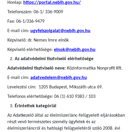
Honlap:
https://portal.nebih.gov.hu/
Telefonszám: 06-1/ 336-9009
Fax: 06-1/336-9479
E-mail cím:
ugyfelszolgalat@nebih.gov.hu
Képviselő: dr. Nemes Imre elnök
Képviselő elérhetősége:
elnok@nebih.gov.hu
Az adatvédelmi tisztviselő elérhetősége
Adatvédelmi tisztviselő neve:
Közinformatika Nonprofit Kft.
E-mail cím:
adatvedelem@nebih.gov.hu
Levelezési cím: 1205 Budapest, Mikszáth utca 69.
Telefonos elérhetősége: 06 (1) 610 9383 / 103
Érintettek kategóriái
Az Adatkezelő által az élelmiszerlánc-felügyeleti eljárásokban
részt vevő természetes személy ügyfelek
és az
élelmiszerláncról és hatósági felügyeletéről szóló 2008. évi