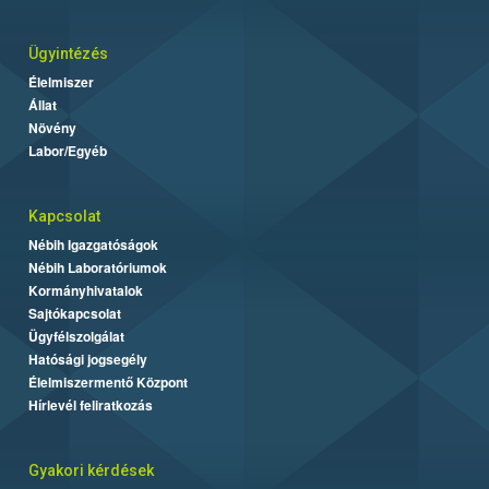
Ügyintézés
Élelmiszer
Állat
Növény
Labor/Egyéb
Kapcsolat
Nébih Igazgatóságok
Nébih Laboratóriumok
Kormányhivatalok
Sajtókapcsolat
Ügyfélszolgálat
Hatósági jogsegély
Élelmiszermentő Központ
Hírlevél feliratkozás
Gyakori kérdések