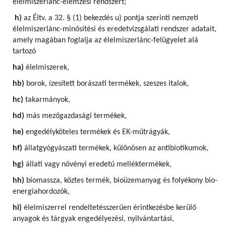
élelmiszerlánc-elemzési rendszert;
h)
az Éltv. a 32. § (1) bekezdés u) pontja szerinti nemzeti
élelmiszerlánc-minősítési és eredetvizsgálati rendszer adatait,
amely magában foglalja az élelmiszerlánc-felügyelet alá
tartozó
ha)
élelmiszerek,
hb)
borok, ízesített borászati termékek, szeszes italok,
hc)
takarmányok,
hd)
más mezőgazdasági termékek,
he)
engedélyköteles termékek és EK-műtrágyák,
hf)
állatgyógyászati termékek, különösen az antibiotikumok,
hg)
állati vagy növényi eredetű melléktermékek,
hh)
biomassza, köztes termék, bioüzemanyag és folyékony bio-
energiahordozók,
hi)
élelmiszerrel rendeltetésszerűen érintkezésbe kerülő
anyagok és tárgyak engedélyezési, nyilvántartási,