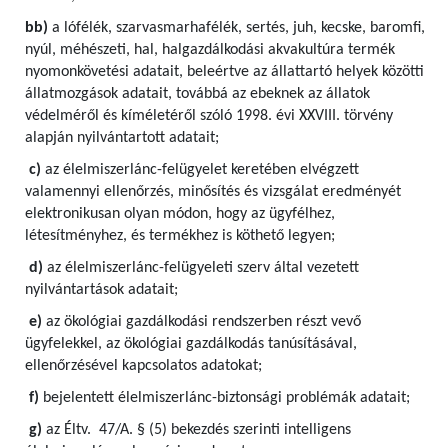
bb)
a lófélék, szarvasmarhafélék, sertés, juh, kecske, baromfi,
nyúl, méhészeti, hal, halgazdálkodási akvakultúra termék
nyomonkövetési adatait, beleértve az állattartó helyek közötti
állatmozgások adatait, továbbá az ebeknek az állatok
védelméről és kíméletéről szóló 1998. évi XXVIII. törvény
alapján nyilvántartott adatait;
c)
az élelmiszerlánc-felügyelet keretében elvégzett
valamennyi ellenőrzés, minősítés és vizsgálat eredményét
elektronikusan olyan módon, hogy az ügyfélhez,
létesítményhez, és termékhez is köthető legyen;
d)
az élelmiszerlánc-felügyeleti szerv által vezetett
nyilvántartások adatait;
e)
az ökológiai gazdálkodási rendszerben részt vevő
ügyfelekkel, az ökológiai gazdálkodás tanúsításával,
ellenőrzésével kapcsolatos adatokat;
f)
bejelentett élelmiszerlánc-biztonsági problémák adatait;
g)
az Éltv. 47/A. § (5) bekezdés szerinti intelligens