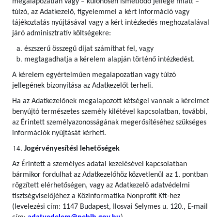
megalapozatlan vagy – különösen ismétlődő jellege miatt –
túlzó, az Adatkezelő, figyelemmel a kért információ vagy
tájékoztatás nyújtásával vagy a kért intézkedés meghozatalával
járó adminisztratív költségekre:
észszerű összegű díjat számíthat fel, vagy
megtagadhatja a kérelem alapján történő intézkedést.
A kérelem egyértelműen megalapozatlan vagy túlzó
jellegének bizonyítása az Adatkezelőt terheli.
Ha az Adatkezelőnek megalapozott kétségei vannak a kérelmet
benyújtó természetes személy kilétével kapcsolatban, további,
az Érintett személyazonosságának megerősítéséhez szükséges
információk nyújtását kérheti.
Jogérvényesítési lehetőségek
Az Érintett a személyes adatai kezelésével kapcsolatban
bármikor fordulhat az Adatkezelőhöz közvetlenül az 1. pontban
rögzített elérhetőségen, vagy az Adatkezelő adatvédelmi
tisztségviselőjéhez a Közinformatika Nonprofit Kft-hez
(levelezési cím: 1147 Budapest, Ilosvai Selymes u. 120., E-mail