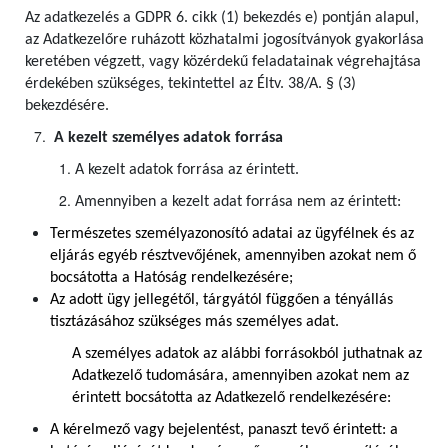
Az adatkezelés a GDPR 6. cikk (1) bekezdés e) pontján alapul,
az Adatkezelőre ruházott közhatalmi jogosítványok gyakorlása
keretében végzett, vagy közérdekű feladatainak végrehajtása
érdekében szükséges, tekintettel az Éltv. 38/A. § (3)
bekezdésére.
A kezelt személyes adatok forrása
A kezelt adatok forrása az érintett.
Amennyiben a kezelt adat forrása nem az érintett:
Természetes személyazonosító adatai az ügyfélnek és az
eljárás egyéb résztvevőjének, amennyiben azokat nem ő
bocsátotta a Hatóság rendelkezésére;
Az adott ügy jellegétől, tárgyától függően a tényállás
tisztázásához szükséges más személyes adat.
A személyes adatok az alábbi forrásokból juthatnak az
Adatkezelő tudomására, amennyiben azokat nem az
érintett bocsátotta az Adatkezelő rendelkezésére:
A kérelmező vagy bejelentést, panaszt tevő érintett: a