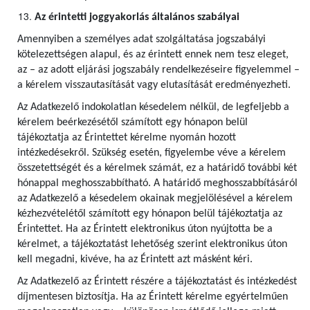
Az érintetti joggyakorlás általános szabályai
Amennyiben a személyes adat szolgáltatása jogszabályi
kötelezettségen alapul, és az érintett ennek nem tesz eleget,
az – az adott eljárási jogszabály rendelkezéseire figyelemmel –
a kérelem visszautasítását vagy elutasítását eredményezheti.
Az Adatkezelő indokolatlan késedelem nélkül, de legfeljebb a
kérelem beérkezésétől számított egy hónapon belül
tájékoztatja az Érintettet kérelme nyomán hozott
intézkedésekről. Szükség esetén, figyelembe véve a kérelem
összetettségét és a kérelmek számát, ez a határidő további két
hónappal meghosszabbítható. A határidő meghosszabbításáról
az Adatkezelő a késedelem okainak megjelölésével a kérelem
kézhezvételétől számított egy hónapon belül tájékoztatja az
Érintettet. Ha az Érintett elektronikus úton nyújtotta be a
kérelmet, a tájékoztatást lehetőség szerint elektronikus úton
kell megadni, kivéve, ha az Érintett azt másként kéri.
Az Adatkezelő az Érintett részére a tájékoztatást és intézkedést
díjmentesen biztosítja. Ha az Érintett kérelme egyértelműen