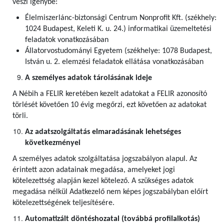
veszi igénybe:
Élelmiszerlánc-biztonsági Centrum Nonprofit Kft. (székhely:
1024 Budapest, Keleti K. u. 24.) informatikai üzemeltetési
feladatok vonatkozásában
Állatorvostudományi Egyetem (székhelye: 1078 Budapest,
István u. 2. elemzési feladatok ellátása vonatkozásában
A személyes adatok tárolásának ideje
A Nébih a FELIR keretében kezelt adatokat a FELIR azonosító
törlését követően 10 évig megőrzi, ezt követően az adatokat
törli.
Az adatszolgáltatás elmaradásának lehetséges
következményei
A személyes adatok szolgáltatása jogszabályon alapul. Az
érintett azon adatainak megadása, amelyeket jogi
kötelezettség alapján kezel kötelező. A szükséges adatok
megadása nélkül Adatkezelő nem képes jogszabályban előírt
kötelezettségének teljesítésére.
Automatizált döntéshozatal (továbbá profilalkotás)