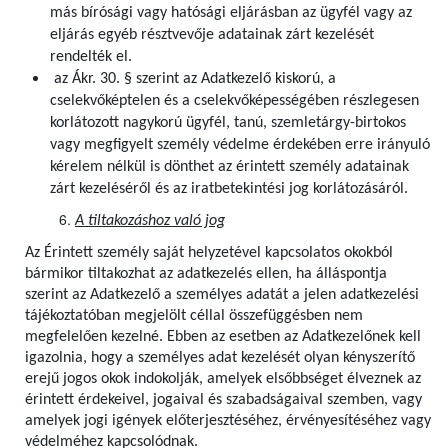
más bírósági vagy hatósági eljárásban az ügyfél vagy az
eljárás egyéb résztvevője adatainak zárt kezelését
rendelték el.
az Ákr. 30. § szerint az Adatkezelő kiskorú, a
cselekvőképtelen és a cselekvőképességében részlegesen
korlátozott nagykorú ügyfél, tanú, szemletárgy-birtokos
vagy megfigyelt személy védelme érdekében erre irányuló
kérelem nélkül is dönthet az érintett személy adatainak
zárt kezeléséről és az iratbetekintési jog korlátozásáról.
A tiltakozáshoz való jog
Az Érintett személy saját helyzetével kapcsolatos okokból
bármikor tiltakozhat az adatkezelés ellen, ha álláspontja
szerint az Adatkezelő a személyes adatát a jelen adatkezelési
tájékoztatóban megjelölt céllal összefüggésben nem
megfelelően kezelné. Ebben az esetben az Adatkezelőnek kell
igazolnia, hogy a személyes adat kezelését olyan kényszerítő
erejű jogos okok indokolják, amelyek elsőbbséget élveznek az
érintett érdekeivel, jogaival és szabadságaival szemben, vagy
amelyek jogi igények előterjesztéséhez, érvényesítéséhez vagy
védelméhez kapcsolódnak.