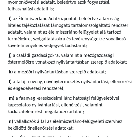
nyomonkövetési adatait, beleértve azok fogyasztási,
felhasználási adatait is;
i)
az Élelmiszerlánc Adatközpontot, beleértve a lakosság
hiteles tájékoztatását támogató tartalomszolgáltató rendszer
adatait, valamint az élelmiszerlánc-felügyelet alá tartozó
termékekre, szolgáltatásokra és tevékenységekre vonatkozó
követelmények és védjegyek tudástárát;
j)
a családi gazdaságokra, valamint a mezőgazdasági
őstermelőkre vonatkozó nyilvántartásban szereplő adatokat;
k)
a mezőőri nyilvántartásban szereplő adatokat;
l)
a talaj, növény, növénytermesztés nyilvántartási, ellenőrzési
és engedélyezési rendszerét;
m)
a faanyag kereskedelmi lánc hatósági felügyeletével
kapcsolatos nyilvántartási, ellenőrzési, valamint
kockázatelemzést megalapozó adatait;
n)
vállalkozók által az élelmiszerlánc-felügyeleti szervhez
beküldött önellenőrzési adatokat;