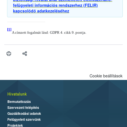
felügyeleti információs rendszerhez (FELIR)
kapcsolódó adatkezeléséhez
[1]
A címzett fogalmát lásd: GDPR 4. cikk 9. pontja.
Cookie beállítások
Hivatalunk
Bemutatkozás
Szervezeti felépítés
Gazdálkodási adatok
Felügyeleti szervünk
Projektek