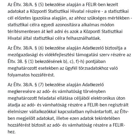
Az Éltv. 38/A. § (5) bekezdése alapján a FELIR-ben kezelt
adatokat a Központi Statisztikai Hivatal részére - a statisztikai
cél előzetes igazolása alapján, az ahhoz szükséges mértékben -
statisztikai célra egyedi azonosításra alkalmas módon
térítésmentesen át kell adni és azok a Központi Statisztikai
Hivatal által statisztikai célra felhasználhatóak.
Az Éltv. 38/A. § (6) bekezdése alapján Adatkezelő biztosítja a
mezőgazdasági és vidékfejlesztési támogatási szerv részére az
Éltv. 38. § (1) bekezdésének b), c), f)-h) pontjában
meghatározott esetekben az ügyfél törzsadatokhoz való
folyamatos hozzáférést.
Az Éltv. 38/A. § (7) bekezdése alapján Adatkezelő
megkeresésre az adó- és vámhatóság törvényben
meghatározott feladatai ellátása céljából elektronikus úton
átadja az adó- és vámhatóság részére a FELIR-ben regisztrált
élelmiszer vállalkozókkal kapcsolatban nyilvántartott, az Éltv-
ben megjelölt adatokat, illetve ezen adatok tekintetében
hozzáférést biztosít az adó- és vámhatóság részére a FELIR-
hez.