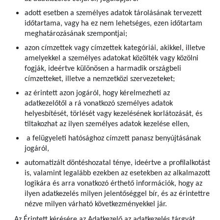
adott esetben a személyes adatok tárolásának tervezett
időtartama, vagy ha ez nem lehetséges, ezen időtartam
meghatározásának szempontjai;
azon címzettek vagy címzettek kategóriái, akikkel, illetve
amelyekkel a személyes adatokat közölték vagy közölni
fogják, ideértve különösen a harmadik országbeli
címzetteket, illetve a nemzetközi szervezeteket;
az érintett azon jogáról, hogy kérelmezheti az
adatkezelőtől a rá vonatkozó személyes adatok
helyesbítését, törlését vagy kezelésének korlátozását, és
tiltakozhat az ilyen személyes adatok kezelése ellen,
a felügyeleti hatósághoz címzett panasz benyújtásának
jogáról,
automatizált döntéshozatal ténye, ideértve a profilalkotást
is, valamint legalább ezekben az esetekben az alkalmazott
logikára és arra vonatkozó érthető információk, hogy az
ilyen adatkezelés milyen jelentőséggel bír, és az érintettre
nézve milyen várható következményekkel jár.
Az Érintett kérésére az Adatkezelő az adatkezelés tárgyát