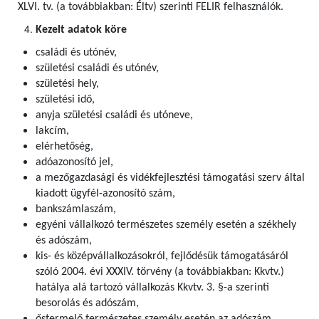
XLVI. tv. (a továbbiakban: Éltv) szerinti FELIR felhasználók
.
Kezelt adatok köre
családi és utónév,
születési családi és utónév,
születési hely,
születési idő,
anyja születési családi és utóneve,
lakcím,
elérhetőség,
adóazonosító jel,
a mezőgazdasági és vidékfejlesztési támogatási szerv által
kiadott ügyfél-azonosító szám,
bankszámlaszám,
egyéni vállalkozó természetes személy esetén a székhely
és adószám,
kis- és középvállalkozásokról, fejlődésük támogatásáról
szóló 2004. évi XXXIV. törvény (a továbbiakban: Kkvtv.)
hatálya alá tartozó vállalkozás Kkvtv. 3. §-a szerinti
besorolás és adószám,