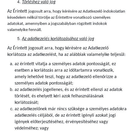
Törléshez való jog
Az Érintett
jogosult arra, hogy kérésére az Adatkezelő indokolatlan
késedelem nélkül törölje az Érintettre vonatkozó személyes
adatokat, amennyiben a jogszabályban rögzített indokok
valamelyike fennáll.
Az adatkezelés korlátozásához való jog
Az Érintett jogosult arra, hogy kérésére az Adatkezelő
korlátozza az adatkezelést, ha az alábbiak valamelyike teljesül:
az érintett vitatja a személyes adatok pontosságát, ez
esetben a korlátozás arra az időtartamra vonatkozik,
amely lehetővé teszi, hogy az adatkezelő ellenőrizze a
személyes adatok pontosságát;
az adatkezelés jogellenes, és az érintett ellenzi az adatok
törlését, és ehelyett kéri azok felhasználásának
korlátozását;
az adatkezelőnek már nincs szüksége a személyes adatokra
adatkezelés céljából, de az érintett igényli azokat jogi
igények előterjesztéséhez, érvényesítéséhez vagy
védelméhez; vagy