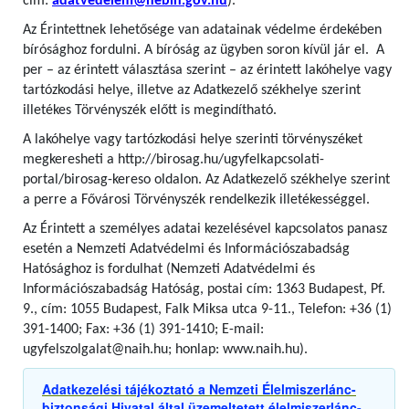
cím:
adatvedelem@nebih.gov.hu
).
Az Érintettnek lehetősége van adatainak védelme érdekében
bírósághoz fordulni. A bíróság az ügyben soron kívül jár el. A
per – az érintett választása szerint – az érintett lakóhelye vagy
tartózkodási helye, illetve az Adatkezelő székhelye szerint
illetékes Törvényszék előtt is megindítható.
A lakóhelye vagy tartózkodási helye szerinti törvényszéket
megkeresheti a http://birosag.hu/ugyfelkapcsolati-
portal/birosag-kereso oldalon. Az Adatkezelő székhelye szerint
a perre a Fővárosi Törvényszék rendelkezik illetékességgel.
Az Érintett a személyes adatai kezelésével kapcsolatos panasz
esetén a Nemzeti Adatvédelmi és Információszabadság
Hatósághoz is fordulhat (Nemzeti Adatvédelmi és
Információszabadság Hatóság, postai cím: 1363 Budapest, Pf.
9., cím: 1055 Budapest, Falk Miksa utca 9-11., Telefon: +36 (1)
391-1400; Fax: +36 (1) 391-1410; E-mail:
ugyfelszolgalat@naih.hu; honlap: www.naih.hu).
Adatkezelési tájékoztató a Nemzeti Élelmiszerlánc-
biztonsági Hivatal által üzemeltetett élelmiszerlánc-