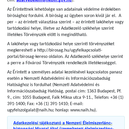
cím:
adatvedelem@nebih.gov.hu
).
Az Érintettnek lehetősége van adatainak védelme érdekében
bírósághoz fordulni. A bíróság az ügyben soron kívül jár el. A
per – az érintett választása szerint – az érintett lakóhelye vagy
tartózkodási helye, illetve az Adatkezelő székhelye szerint
illetékes Törvényszék előtt is megindítható.
A lakóhelye vagy tartózkodási helye szerinti törvényszéket
megkeresheti a http://birosag.hu/ugyfelkapcsolati-
portal/birosag-kereso oldalon. Az Adatkezelő székhelye szerint
a perre a Fővárosi Törvényszék rendelkezik illetékességgel.
Az Érintett a személyes adatai kezelésével kapcsolatos panasz
esetén a Nemzeti Adatvédelmi és Információszabadság
Hatósághoz is fordulhat (Nemzeti Adatvédelmi és
Információszabadság Hatóság, postai cím: 1363 Budapest, Pf.
9., cím: 1055 Budapest, Falk Miksa utca 9-11., Telefon: +36 (1)
391-1400; Fax: +36 (1) 391-1410; E-mail:
ugyfelszolgalat@naih.hu; honlap: www.naih.hu).
Adatkezelési tájékoztató a Nemzeti Élelmiszerlánc-
biztonsági Hivatal által üzemeltetett élelmiszerlánc-