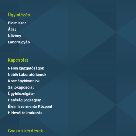
Ügyintézés
Élelmiszer
Állat
Növény
Labor/Egyéb
Kapcsolat
Nébih Igazgatóságok
Nébih Laboratóriumok
Kormányhivatalok
Sajtókapcsolat
Ügyfélszolgálat
Hatósági jogsegély
Élelmiszermentő Központ
Hírlevél feliratkozás
Gyakori kérdések