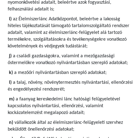
nyomonkövetési adatait, beleértve azok fogyasztási,
felhasználási adatait is;
i)
az Élelmiszerlánc Adatközpontot, beleértve a lakosság
hiteles tájékoztatását támogató tartalomszolgáltató rendszer
adatait, valamint az élelmiszerlánc-felügyelet alá tartozó
termékekre, szolgáltatásokra és tevékenységekre vonatkozó
követelmények és védjegyek tudástárát;
j)
a családi gazdaságokra, valamint a mezőgazdasági
őstermelőkre vonatkozó nyilvántartásban szereplő adatokat;
k)
a mezőőri nyilvántartásban szereplő adatokat;
l)
a talaj, növény, növénytermesztés nyilvántartási, ellenőrzési
és engedélyezési rendszerét;
m)
a faanyag kereskedelmi lánc hatósági felügyeletével
kapcsolatos nyilvántartási, ellenőrzési, valamint
kockázatelemzést megalapozó adatait;
n)
vállalkozók által az élelmiszerlánc-felügyeleti szervhez
beküldött önellenőrzési adatokat;