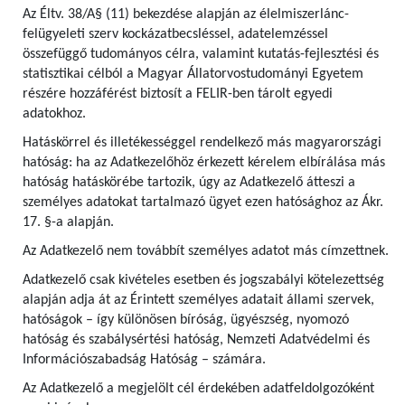
Az Éltv. 38/A§ (11) bekezdése alapján az élelmiszerlánc-
felügyeleti szerv kockázatbecsléssel, adatelemzéssel
összefüggő tudományos célra, valamint kutatás-fejlesztési és
statisztikai célból a Magyar Állatorvostudományi Egyetem
részére hozzáférést biztosít a FELIR-ben tárolt egyedi
adatokhoz.
Hatáskörrel és illetékességgel rendelkező más magyarországi
hatóság: ha az Adatkezelőhöz érkezett kérelem elbírálása más
hatóság hatáskörébe tartozik, úgy az Adatkezelő átteszi a
személyes adatokat tartalmazó ügyet ezen hatósághoz az Ákr.
17. §-a alapján.
Az Adatkezelő nem továbbít személyes adatot más címzettnek.
Adatkezelő csak kivételes esetben és jogszabályi kötelezettség
alapján adja át az Érintett személyes adatait állami szervek,
hatóságok – így különösen bíróság, ügyészség, nyomozó
hatóság és szabálysértési hatóság, Nemzeti Adatvédelmi és
Információszabadság Hatóság – számára.
Az Adatkezelő a megjelölt cél érdekében adatfeldolgozóként