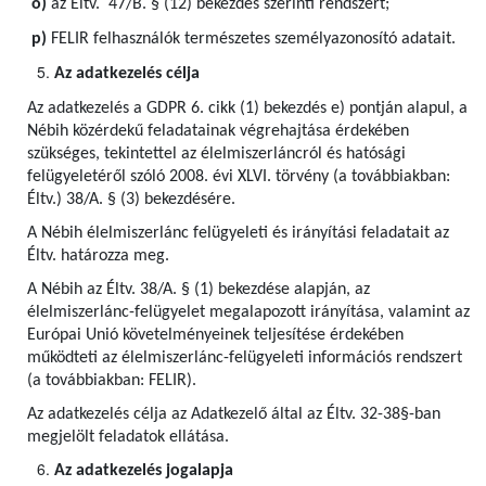
o)
az Éltv. 47/B. § (12) bekezdés szerinti rendszert;
p)
FELIR felhasználók természetes személyazonosító adatait.
Az adatkezelés célja
Az adatkezelés a GDPR 6. cikk (1) bekezdés e) pontján alapul, a
Nébih közérdekű feladatainak végrehajtása érdekében
szükséges, tekintettel az élelmiszerláncról és hatósági
felügyeletéről szóló 2008. évi XLVI. törvény (a továbbiakban:
Éltv.) 38/A. § (3) bekezdésére.
A Nébih élelmiszerlánc felügyeleti és irányítási feladatait az
Éltv. határozza meg.
A Nébih az Éltv. 38/A. § (1) bekezdése alapján, az
élelmiszerlánc-felügyelet megalapozott irányítása, valamint az
Európai Unió követelményeinek teljesítése érdekében
működteti az élelmiszerlánc-felügyeleti információs rendszert
(a továbbiakban: FELIR).
Az adatkezelés célja az Adatkezelő által az Éltv. 32-38§-ban
megjelölt feladatok ellátása.
Az adatkezelés jogalapja