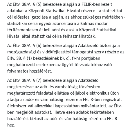
Az Éltv. 38/A. § (5) bekezdése alapján a FELIR-ben kezelt
adatokat a Központi Statisztikai Hivatal részére - a statisztikai
cél előzetes igazolása alapján, az ahhoz szükséges mértékben -
statisztikai célra egyedi azonosításra alkalmas módon
térítésmentesen át kell adni és azok a Központi Statisztikai
Hivatal által statisztikai célra felhasználhatóak.
Az Éltv. 38/A. § (6) bekezdése alapján Adatkezelő biztosítja a
mezőgazdasági és vidékfejlesztési támogatási szerv részére az
Éltv. 38. § (1) bekezdésének b), c), f)-h) pontjában
meghatározott esetekben az ügyfél törzsadatokhoz való
folyamatos hozzáférést.
Az Éltv. 38/A. § (7) bekezdése alapján Adatkezelő
megkeresésre az adó- és vámhatóság törvényben
meghatározott feladatai ellátása céljából elektronikus úton
átadja az adó- és vámhatóság részére a FELIR-ben regisztrált
élelmiszer vállalkozókkal kapcsolatban nyilvántartott, az Éltv-
ben megjelölt adatokat, illetve ezen adatok tekintetében
hozzáférést biztosít az adó- és vámhatóság részére a FELIR-
hez.