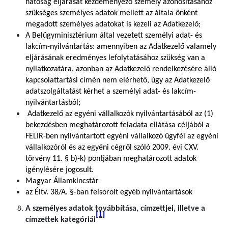
hatóság eljárását kezdeményező személy azonosításához
szükséges személyes adatok mellett az általa önként
megadott személyes adatokat is kezeli az Adatkezelő;
A Belügyminisztérium által vezetett személyi adat- és
lakcím-nyilvántartás: amennyiben az Adatkezelő valamely
eljárásának eredményes lefolytatásához szükség van a
nyilatkozatára, azonban az Adatkezelő rendelkezésére álló
kapcsolattartási címén nem elérhető, úgy az Adatkezelő
adatszolgáltatást kérhet a személyi adat- és lakcím-
nyilvántartásból;
Adatkezelő az egyéni vállalkozók nyilvántartásából az (1)
bekezdésben meghatározott feladata ellátása céljából a
FELIR-ben nyilvántartott egyéni vállalkozó ügyfél az egyéni
vállalkozóról és az egyéni cégről szóló 2009. évi CXV.
törvény 11. § b)-k) pontjában meghatározott adatok
igénylésére jogosult.
Magyar Államkincstár
az Éltv. 38/A. §-ban felsorolt egyéb nyilvántartások
A személyes adatok továbbítása, címzettjei, illetve a
[1]
címzettek kategóriái