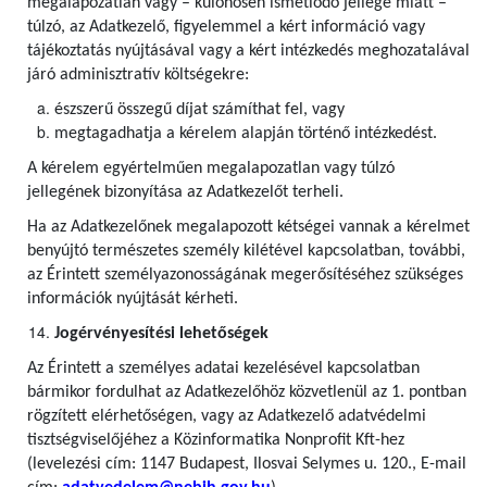
megalapozatlan vagy – különösen ismétlődő jellege miatt –
túlzó, az Adatkezelő, figyelemmel a kért információ vagy
tájékoztatás nyújtásával vagy a kért intézkedés meghozatalával
járó adminisztratív költségekre:
észszerű összegű díjat számíthat fel, vagy
megtagadhatja a kérelem alapján történő intézkedést.
A kérelem egyértelműen megalapozatlan vagy túlzó
jellegének bizonyítása az Adatkezelőt terheli.
Ha az Adatkezelőnek megalapozott kétségei vannak a kérelmet
benyújtó természetes személy kilétével kapcsolatban, további,
az Érintett személyazonosságának megerősítéséhez szükséges
információk nyújtását kérheti.
Jogérvényesítési lehetőségek
Az Érintett a személyes adatai kezelésével kapcsolatban
bármikor fordulhat az Adatkezelőhöz közvetlenül az 1. pontban
rögzített elérhetőségen, vagy az Adatkezelő adatvédelmi
tisztségviselőjéhez a Közinformatika Nonprofit Kft-hez
(levelezési cím: 1147 Budapest, Ilosvai Selymes u. 120., E-mail