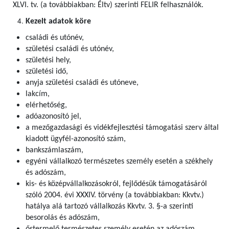
XLVI. tv. (a továbbiakban: Éltv) szerinti FELIR felhasználók
.
Kezelt adatok köre
családi és utónév,
születési családi és utónév,
születési hely,
születési idő,
anyja születési családi és utóneve,
lakcím,
elérhetőség,
adóazonosító jel,
a mezőgazdasági és vidékfejlesztési támogatási szerv által
kiadott ügyfél-azonosító szám,
bankszámlaszám,
egyéni vállalkozó természetes személy esetén a székhely
és adószám,
kis- és középvállalkozásokról, fejlődésük támogatásáról
szóló 2004. évi XXXIV. törvény (a továbbiakban: Kkvtv.)
hatálya alá tartozó vállalkozás Kkvtv. 3. §-a szerinti
besorolás és adószám,