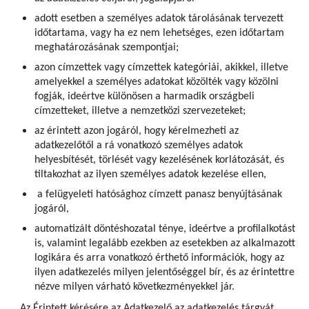
adott esetben a személyes adatok tárolásának tervezett
időtartama, vagy ha ez nem lehetséges, ezen időtartam
meghatározásának szempontjai;
azon címzettek vagy címzettek kategóriái, akikkel, illetve
amelyekkel a személyes adatokat közölték vagy közölni
fogják, ideértve különösen a harmadik országbeli
címzetteket, illetve a nemzetközi szervezeteket;
az érintett azon jogáról, hogy kérelmezheti az
adatkezelőtől a rá vonatkozó személyes adatok
helyesbítését, törlését vagy kezelésének korlátozását, és
tiltakozhat az ilyen személyes adatok kezelése ellen,
a felügyeleti hatósághoz címzett panasz benyújtásának
jogáról,
automatizált döntéshozatal ténye, ideértve a profilalkotást
is, valamint legalább ezekben az esetekben az alkalmazott
logikára és arra vonatkozó érthető információk, hogy az
ilyen adatkezelés milyen jelentőséggel bír, és az érintettre
nézve milyen várható következményekkel jár.
Az Érintett kérésére az Adatkezelő az adatkezelés tárgyát