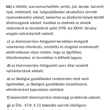
bb)
a lófélék, szarvasmarhafélék, sertés, juh, kecske, baromfi,
nyúl, méhészeti, hal, halgazdálkodási akvakultúra termék
nyomonkövetési adatait, beleértve az állattartó helyek közötti
állatmozgások adatait, továbbá az ebeknek az állatok
védelméről és kíméletéről szóló 1998. évi XXVIII. törvény
alapján nyilvántartott adatait;
c)
az élelmiszerlánc-felügyelet keretében elvégzett
valamennyi ellenőrzés, minősítés és vizsgálat eredményét
elektronikusan olyan módon, hogy az ügyfélhez,
létesítményhez, és termékhez is köthető legyen;
d)
az élelmiszerlánc-felügyeleti szerv által vezetett
nyilvántartások adatait;
e)
az ökológiai gazdálkodási rendszerben részt vevő
ügyfelekkel, az ökológiai gazdálkodás tanúsításával,
ellenőrzésével kapcsolatos adatokat;
f)
bejelentett élelmiszerlánc-biztonsági problémák adatait;
g)
az Éltv. 47/A. § (5) bekezdés szerinti intelligens