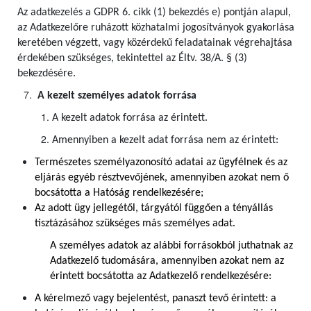
Az adatkezelés a GDPR 6. cikk (1) bekezdés e) pontján alapul,
az Adatkezelőre ruházott közhatalmi jogosítványok gyakorlása
keretében végzett, vagy közérdekű feladatainak végrehajtása
érdekében szükséges, tekintettel az Éltv. 38/A. § (3)
bekezdésére.
A kezelt személyes adatok forrása
A kezelt adatok forrása az érintett.
Amennyiben a kezelt adat forrása nem az érintett:
Természetes személyazonosító adatai az ügyfélnek és az
eljárás egyéb résztvevőjének, amennyiben azokat nem ő
bocsátotta a Hatóság rendelkezésére;
Az adott ügy jellegétől, tárgyától függően a tényállás
tisztázásához szükséges más személyes adat.
A személyes adatok az alábbi forrásokból juthatnak az
Adatkezelő tudomására, amennyiben azokat nem az
érintett bocsátotta az Adatkezelő rendelkezésére:
A kérelmező vagy bejelentést, panaszt tevő érintett: a