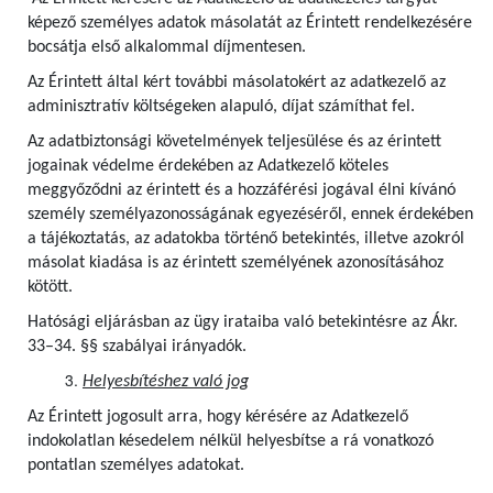
képező személyes adatok másolatát az Érintett rendelkezésére
bocsátja első alkalommal díjmentesen.
Az Érintett által kért további másolatokért az adatkezelő az
adminisztratív költségeken alapuló, díjat számíthat fel.
Az adatbiztonsági követelmények teljesülése és az érintett
jogainak védelme érdekében az Adatkezelő köteles
meggyőződni az érintett és a hozzáférési jogával élni kívánó
személy személyazonosságának egyezéséről, ennek érdekében
a tájékoztatás, az adatokba történő betekintés, illetve azokról
másolat kiadása is az érintett személyének azonosításához
kötött.
Hatósági eljárásban az ügy irataiba való betekintésre az Ákr.
33–34. §§ szabályai irányadók.
Helyesbítéshez való jog
Az Érintett jogosult arra, hogy kérésére az Adatkezelő
indokolatlan késedelem nélkül helyesbítse a rá vonatkozó
pontatlan személyes adatokat.