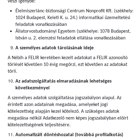
veszi igénybe:
Élelmiszerlánc-biztonsági Centrum Nonprofit Kft. (székhely:
1024 Budapest, Keleti K. u. 24.) informatikai üzemeltetési
feladatok vonatkozásában
Állatorvostudományi Egyetem (székhelye: 1078 Budapest,
István u. 2. elemzési feladatok ellátása vonatkozásában
A személyes adatok tárolásának ideje
A Nébih a FELIR keretében kezelt adatokat a FELIR azonosító
törlését követően 10 évig megőrzi, ezt követően az adatokat
törli.
Az adatszolgáltatás elmaradásának lehetséges
következményei
A személyes adatok szolgáltatása jogszabályon alapul. Az
érintett azon adatainak megadása, amelyeket jogi
kötelezettség alapján kezel kötelező. A szükséges adatok
megadása nélkül Adatkezelő nem képes jogszabályban előírt
kötelezettségének teljesítésére.
Automatizált döntéshozatal (továbbá profilalkotás)