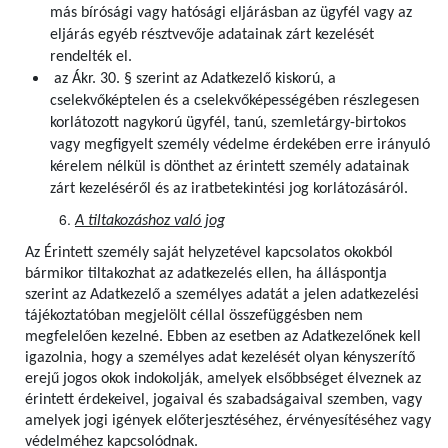
más bírósági vagy hatósági eljárásban az ügyfél vagy az
eljárás egyéb résztvevője adatainak zárt kezelését
rendelték el.
az Ákr. 30. § szerint az Adatkezelő kiskorú, a
cselekvőképtelen és a cselekvőképességében részlegesen
korlátozott nagykorú ügyfél, tanú, szemletárgy-birtokos
vagy megfigyelt személy védelme érdekében erre irányuló
kérelem nélkül is dönthet az érintett személy adatainak
zárt kezeléséről és az iratbetekintési jog korlátozásáról.
A tiltakozáshoz való jog
Az Érintett személy saját helyzetével kapcsolatos okokból
bármikor tiltakozhat az adatkezelés ellen, ha álláspontja
szerint az Adatkezelő a személyes adatát a jelen adatkezelési
tájékoztatóban megjelölt céllal összefüggésben nem
megfelelően kezelné. Ebben az esetben az Adatkezelőnek kell
igazolnia, hogy a személyes adat kezelését olyan kényszerítő
erejű jogos okok indokolják, amelyek elsőbbséget élveznek az
érintett érdekeivel, jogaival és szabadságaival szemben, vagy
amelyek jogi igények előterjesztéséhez, érvényesítéséhez vagy
védelméhez kapcsolódnak.