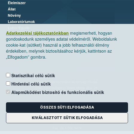
Élelmiszer
Állat
Növény
Laboratóriumok
Labor/Egyéb
Adatkezelési tájékoztatónkban
megismerheti, hogyan
gondoskodunk személyes adatai védelméről. Weboldalunk
cookie-kat (sütiket) használ a jobb felhasználói élmény
érdekében, melynek biztosításához kérjük, kattintson az
„Elfogadom” gombra.
Statisztikai célú sütik
Nemzeti Élelmiszerlánc-biztonsági Hivatal
Hirdetési célú sütik
Cím: 1024 Budapest, Keleti Károly utca. 24.
Alapműködést biztosító és funkcionális sütik
Levelezési cím: 1525 Budapest. Pf. 30.
ÖSSZES SÜTI ELFOGADÁSA
E-mail:
ugyfelszolgalat@nebih.gov.hu
Zöld szám: 06-80/263-244
KIVÁLASZTOTT SÜTIK ELFOGADÁSA
Telefon: 06-1/ 336-9000
Fax: 06-1/336-9479