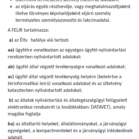
őstermelő természetes személy esetén az adószám,
az eljárás egyéb résztvevője, vagy meghatalmazottjaként
illetve törvényes képviselőjeként eljáró személy
természetes személyazonosító és lakcímadatai.
A FELIR tartalmazza:
a)
az Éltv. hatálya alá tartozó
aa)
ügyfélre vonatkozóan az egységes ügyfél-nyilvántartási
rendszerben nyilvántartott adatokat;
ab)
ügyfél által végzett tevékenységre vonatkozó adatokat;
ac)
ügyfél által végzett tevékenység helyére (beleértve a
térinformatikai leíró) vonatkozó adatokat és az ültetvény
kataszterben nyilvántartott adatokat;
b)
az állatok nyilvántartási és állategészségügyi felügyeleti
elektronikus rendszerét (a továbbiakban: DATAVET), amely
magába foglalja
ba)
az állattartó helyeket, állatállományokat, a járványügyi
egységeket, a kompartmenteket és a járványügyi intézkedések
adatait,