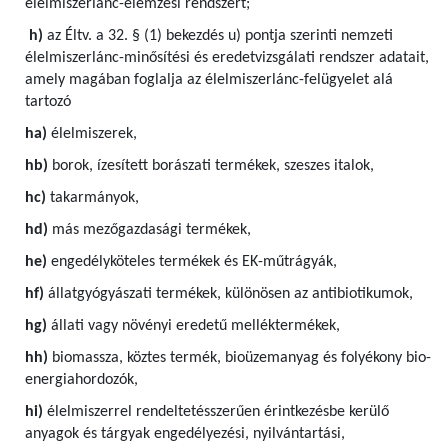
élelmiszerlánc-elemzési rendszert;
h)
az Éltv. a 32. § (1) bekezdés u) pontja szerinti nemzeti
élelmiszerlánc-minősítési és eredetvizsgálati rendszer adatait,
amely magában foglalja az élelmiszerlánc-felügyelet alá
tartozó
ha)
élelmiszerek,
hb)
borok, ízesített borászati termékek, szeszes italok,
hc)
takarmányok,
hd)
más mezőgazdasági termékek,
he)
engedélyköteles termékek és EK-műtrágyák,
hf)
állatgyógyászati termékek, különösen az antibiotikumok,
hg)
állati vagy növényi eredetű melléktermékek,
hh)
biomassza, köztes termék, bioüzemanyag és folyékony bio-
energiahordozók,
hi)
élelmiszerrel rendeltetésszerűen érintkezésbe kerülő
anyagok és tárgyak engedélyezési, nyilvántartási,