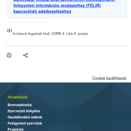
felügyeleti információs rendszerhez (FELIR)
kapcsolódó adatkezeléséhez
[1]
A címzett fogalmát lásd: GDPR 4. cikk 9. pontja.
Cookie beállítások
Hivatalunk
Bemutatkozás
Szervezeti felépítés
Gazdálkodási adatok
Felügyeleti szervünk
Projektek