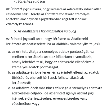
Törléshez való jog
Az Érintett
jogosult arra, hogy kérésére az Adatkezelő indokolatlan
késedelem nélkül törölje az Érintettre vonatkozó személyes
adatokat, amennyiben a jogszabályban rögzített indokok
valamelyike fennáll.
Az adatkezelés korlátozásához való jog
Az Érintett jogosult arra, hogy kérésére az Adatkezelő
korlátozza az adatkezelést, ha az alábbiak valamelyike teljesül:
az érintett vitatja a személyes adatok pontosságát, ez
esetben a korlátozás arra az időtartamra vonatkozik,
amely lehetővé teszi, hogy az adatkezelő ellenőrizze a
személyes adatok pontosságát;
az adatkezelés jogellenes, és az érintett ellenzi az adatok
törlését, és ehelyett kéri azok felhasználásának
korlátozását;
az adatkezelőnek már nincs szüksége a személyes adatokra
adatkezelés céljából, de az érintett igényli azokat jogi
igények előterjesztéséhez, érvényesítéséhez vagy
védelméhez; vagy