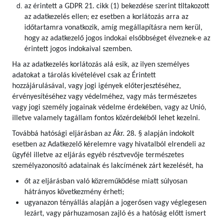
az érintett a GDPR 21. cikk (1) bekezdése szerint tiltakozott
az adatkezelés ellen; ez esetben a korlátozás arra az
időtartamra vonatkozik, amíg megállapításra nem kerül,
hogy az adatkezelő jogos indokai elsőbbséget élveznek-e az
érintett jogos indokaival szemben.
Ha az adatkezelés korlátozás alá esik, az ilyen személyes
adatokat a tárolás kivételével csak az Érintett
hozzájárulásával, vagy jogi igények előterjesztéséhez,
érvényesítéséhez vagy védelméhez, vagy más természetes
vagy jogi személy jogainak védelme érdekében, vagy az Unió,
illetve valamely tagállam fontos közérdekéből lehet kezelni.
Továbbá hatósági eljárásban az Ákr. 28. § alapján indokolt
esetben az Adatkezelő kérelemre vagy hivatalból elrendeli az
ügyfél illetve az eljárás egyéb résztvevője természetes
személyazonosító adatainak és lakcímének zárt kezelését, ha
őt az eljárásban való közreműködése miatt súlyosan
hátrányos következmény érheti;
ugyanazon tényállás alapján a jogerősen vagy véglegesen
lezárt, vagy párhuzamosan zajló és a hatóság előtt ismert