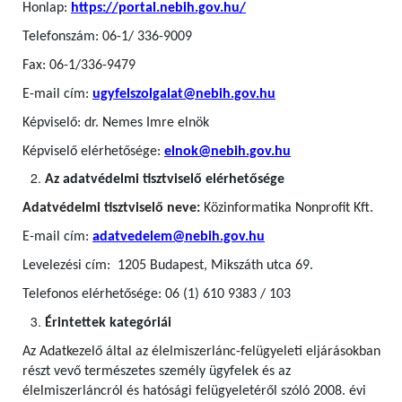
Honlap:
https://portal.nebih.gov.hu/
Telefonszám: 06-1/ 336-9009
Fax: 06-1/336-9479
E-mail cím:
ugyfelszolgalat@nebih.gov.hu
Képviselő: dr. Nemes Imre elnök
Képviselő elérhetősége:
elnok@nebih.gov.hu
Az adatvédelmi tisztviselő elérhetősége
Adatvédelmi tisztviselő neve:
Közinformatika Nonprofit Kft.
E-mail cím:
adatvedelem@nebih.gov.hu
Levelezési cím: 1205 Budapest, Mikszáth utca 69.
Telefonos elérhetősége: 06 (1) 610 9383 / 103
Érintettek kategóriái
Az Adatkezelő által az élelmiszerlánc-felügyeleti eljárásokban
részt vevő természetes személy ügyfelek
és az
élelmiszerláncról és hatósági felügyeletéről szóló 2008. évi