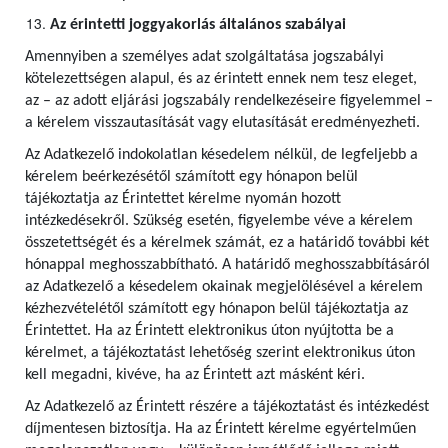
Az érintetti joggyakorlás általános szabályai
Amennyiben a személyes adat szolgáltatása jogszabályi
kötelezettségen alapul, és az érintett ennek nem tesz eleget,
az – az adott eljárási jogszabály rendelkezéseire figyelemmel –
a kérelem visszautasítását vagy elutasítását eredményezheti.
Az Adatkezelő indokolatlan késedelem nélkül, de legfeljebb a
kérelem beérkezésétől számított egy hónapon belül
tájékoztatja az Érintettet kérelme nyomán hozott
intézkedésekről. Szükség esetén, figyelembe véve a kérelem
összetettségét és a kérelmek számát, ez a határidő további két
hónappal meghosszabbítható. A határidő meghosszabbításáról
az Adatkezelő a késedelem okainak megjelölésével a kérelem
kézhezvételétől számított egy hónapon belül tájékoztatja az
Érintettet. Ha az Érintett elektronikus úton nyújtotta be a
kérelmet, a tájékoztatást lehetőség szerint elektronikus úton
kell megadni, kivéve, ha az Érintett azt másként kéri.
Az Adatkezelő az Érintett részére a tájékoztatást és intézkedést
díjmentesen biztosítja. Ha az Érintett kérelme egyértelműen