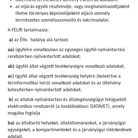
őstermelő természetes személy esetén az adószám,
az eljárás egyéb résztvevője, vagy meghatalmazottjaként
illetve törvényes képviselőjeként eljáró személy
természetes személyazonosító és lakcímadatai.
A FELIR tartalmazza:
a)
az Éltv. hatálya alá tartozó
aa)
ügyfélre vonatkozóan az egységes ügyfél-nyilvántartási
rendszerben nyilvántartott adatokat;
ab)
ügyfél által végzett tevékenységre vonatkozó adatokat;
ac)
ügyfél által végzett tevékenység helyére (beleértve a
térinformatikai leíró) vonatkozó adatokat és az ültetvény
kataszterben nyilvántartott adatokat;
b)
az állatok nyilvántartási és állategészségügyi felügyeleti
elektronikus rendszerét (a továbbiakban: DATAVET), amely
magába foglalja
ba)
az állattartó helyeket, állatállományokat, a járványügyi
egységeket, a kompartmenteket és a járványügyi intézkedések
adatait,