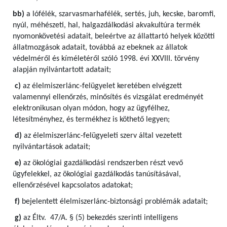
bb)
a lófélék, szarvasmarhafélék, sertés, juh, kecske, baromfi,
nyúl, méhészeti, hal, halgazdálkodási akvakultúra termék
nyomonkövetési adatait, beleértve az állattartó helyek közötti
állatmozgások adatait, továbbá az ebeknek az állatok
védelméről és kíméletéről szóló 1998. évi XXVIII. törvény
alapján nyilvántartott adatait;
c)
az élelmiszerlánc-felügyelet keretében elvégzett
valamennyi ellenőrzés, minősítés és vizsgálat eredményét
elektronikusan olyan módon, hogy az ügyfélhez,
létesítményhez, és termékhez is köthető legyen;
d)
az élelmiszerlánc-felügyeleti szerv által vezetett
nyilvántartások adatait;
e)
az ökológiai gazdálkodási rendszerben részt vevő
ügyfelekkel, az ökológiai gazdálkodás tanúsításával,
ellenőrzésével kapcsolatos adatokat;
f)
bejelentett élelmiszerlánc-biztonsági problémák adatait;
g)
az Éltv. 47/A. § (5) bekezdés szerinti intelligens