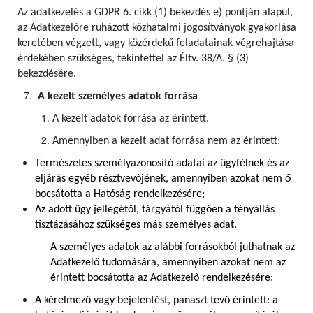
Az adatkezelés a GDPR 6. cikk (1) bekezdés e) pontján alapul,
az Adatkezelőre ruházott közhatalmi jogosítványok gyakorlása
keretében végzett, vagy közérdekű feladatainak végrehajtása
érdekében szükséges, tekintettel az Éltv. 38/A. § (3)
bekezdésére.
A kezelt személyes adatok forrása
A kezelt adatok forrása az érintett.
Amennyiben a kezelt adat forrása nem az érintett:
Természetes személyazonosító adatai az ügyfélnek és az
eljárás egyéb résztvevőjének, amennyiben azokat nem ő
bocsátotta a Hatóság rendelkezésére;
Az adott ügy jellegétől, tárgyától függően a tényállás
tisztázásához szükséges más személyes adat.
A személyes adatok az alábbi forrásokból juthatnak az
Adatkezelő tudomására, amennyiben azokat nem az
érintett bocsátotta az Adatkezelő rendelkezésére:
A kérelmező vagy bejelentést, panaszt tevő érintett: a