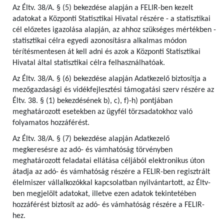
Az Éltv. 38/A. § (5) bekezdése alapján a FELIR-ben kezelt
adatokat a Központi Statisztikai Hivatal részére - a statisztikai
cél előzetes igazolása alapján, az ahhoz szükséges mértékben -
statisztikai célra egyedi azonosításra alkalmas módon
térítésmentesen át kell adni és azok a Központi Statisztikai
Hivatal által statisztikai célra felhasználhatóak.
Az Éltv. 38/A. § (6) bekezdése alapján Adatkezelő biztosítja a
mezőgazdasági és vidékfejlesztési támogatási szerv részére az
Éltv. 38. § (1) bekezdésének b), c), f)-h) pontjában
meghatározott esetekben az ügyfél törzsadatokhoz való
folyamatos hozzáférést.
Az Éltv. 38/A. § (7) bekezdése alapján Adatkezelő
megkeresésre az adó- és vámhatóság törvényben
meghatározott feladatai ellátása céljából elektronikus úton
átadja az adó- és vámhatóság részére a FELIR-ben regisztrált
élelmiszer vállalkozókkal kapcsolatban nyilvántartott, az Éltv-
ben megjelölt adatokat, illetve ezen adatok tekintetében
hozzáférést biztosít az adó- és vámhatóság részére a FELIR-
hez.