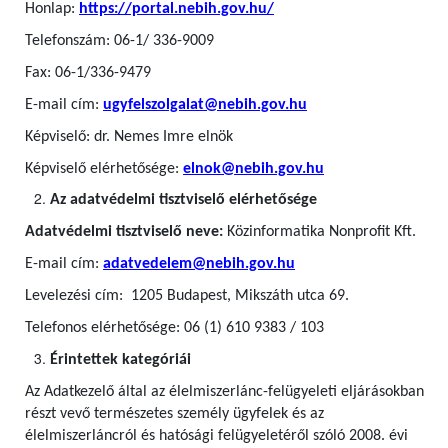
Honlap:
https://portal.nebih.gov.hu/
Telefonszám: 06-1/ 336-9009
Fax: 06-1/336-9479
E-mail cím:
ugyfelszolgalat@nebih.gov.hu
Képviselő: dr. Nemes Imre elnök
Képviselő elérhetősége:
elnok@nebih.gov.hu
Az adatvédelmi tisztviselő elérhetősége
Adatvédelmi tisztviselő neve:
Közinformatika Nonprofit Kft.
E-mail cím:
adatvedelem@nebih.gov.hu
Levelezési cím: 1205 Budapest, Mikszáth utca 69.
Telefonos elérhetősége: 06 (1) 610 9383 / 103
Érintettek kategóriái
Az Adatkezelő által az élelmiszerlánc-felügyeleti eljárásokban
részt vevő természetes személy ügyfelek
és az
élelmiszerláncról és hatósági felügyeletéről szóló 2008. évi