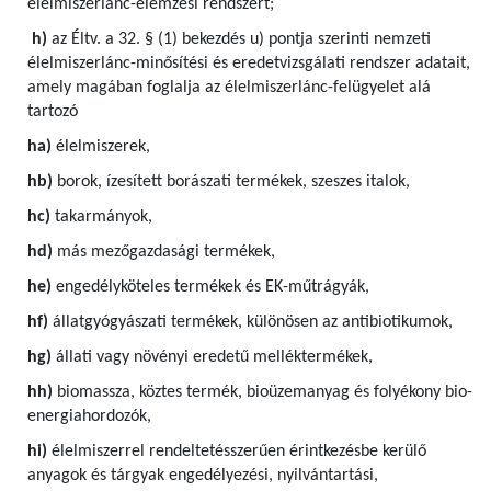
élelmiszerlánc-elemzési rendszert;
h)
az Éltv. a 32. § (1) bekezdés u) pontja szerinti nemzeti
élelmiszerlánc-minősítési és eredetvizsgálati rendszer adatait,
amely magában foglalja az élelmiszerlánc-felügyelet alá
tartozó
ha)
élelmiszerek,
hb)
borok, ízesített borászati termékek, szeszes italok,
hc)
takarmányok,
hd)
más mezőgazdasági termékek,
he)
engedélyköteles termékek és EK-műtrágyák,
hf)
állatgyógyászati termékek, különösen az antibiotikumok,
hg)
állati vagy növényi eredetű melléktermékek,
hh)
biomassza, köztes termék, bioüzemanyag és folyékony bio-
energiahordozók,
hi)
élelmiszerrel rendeltetésszerűen érintkezésbe kerülő
anyagok és tárgyak engedélyezési, nyilvántartási,