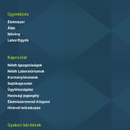
Ügyintézés
Élelmiszer
Állat
Növény
Labor/Egyéb
Kapcsolat
Nébih Igazgatóságok
Nébih Laboratóriumok
Kormányhivatalok
Sajtókapcsolat
Ügyfélszolgálat
Hatósági jogsegély
Élelmiszermentő Központ
Hírlevél feliratkozás
Gyakori kérdések