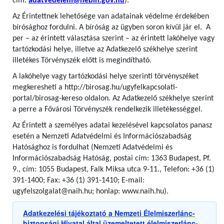
cím:
adatvedelem@nebih.gov.hu
).
Az Érintettnek lehetősége van adatainak védelme érdekében
bírósághoz fordulni. A bíróság az ügyben soron kívül jár el. A
per – az érintett választása szerint – az érintett lakóhelye vagy
tartózkodási helye, illetve az Adatkezelő székhelye szerint
illetékes Törvényszék előtt is megindítható.
A lakóhelye vagy tartózkodási helye szerinti törvényszéket
megkeresheti a http://birosag.hu/ugyfelkapcsolati-
portal/birosag-kereso oldalon. Az Adatkezelő székhelye szerint
a perre a Fővárosi Törvényszék rendelkezik illetékességgel.
Az Érintett a személyes adatai kezelésével kapcsolatos panasz
esetén a Nemzeti Adatvédelmi és Információszabadság
Hatósághoz is fordulhat (Nemzeti Adatvédelmi és
Információszabadság Hatóság, postai cím: 1363 Budapest, Pf.
9., cím: 1055 Budapest, Falk Miksa utca 9-11., Telefon: +36 (1)
391-1400; Fax: +36 (1) 391-1410; E-mail:
ugyfelszolgalat@naih.hu; honlap: www.naih.hu).
Adatkezelési tájékoztató a Nemzeti Élelmiszerlánc-
biztonsági Hivatal által üzemeltetett élelmiszerlánc-