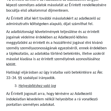
képező személyes adatok másolatát az Érintett rendelkezésére
bocsátja első alkalommal díjmentesen.
Az Érintett által kért további másolatokért az adatkezelő az
adminisztratív költségeken alapuló, díjat számíthat fel.
Az adatbiztonsági követelmények teljesülése és az érintett
jogainak védelme érdekében az Adatkezelő köteles
meggyőződni az érintett és a hozzáférési jogával élni kívánó
személy személyazonosságának egyezéséről, ennek érdekében
a tájékoztatás, az adatokba történő betekintés, illetve azokról
másolat kiadása is az érintett személyének azonosításához
kötött.
Hatósági eljárásban az ügy irataiba való betekintésre az Ákr.
33–34. §§ szabályai irányadók.
Helyesbítéshez való jog
Az Érintett jogosult arra, hogy kérésére az Adatkezelő
indokolatlan késedelem nélkül helyesbítse a rá vonatkozó
pontatlan személyes adatokat.