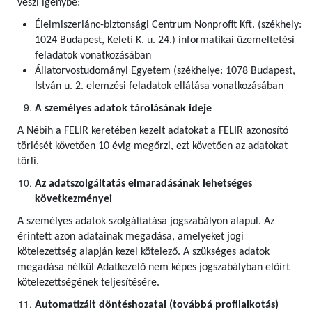
veszi igénybe:
Élelmiszerlánc-biztonsági Centrum Nonprofit Kft. (székhely:
1024 Budapest, Keleti K. u. 24.) informatikai üzemeltetési
feladatok vonatkozásában
Állatorvostudományi Egyetem (székhelye: 1078 Budapest,
István u. 2. elemzési feladatok ellátása vonatkozásában
A személyes adatok tárolásának ideje
A Nébih a FELIR keretében kezelt adatokat a FELIR azonosító
törlését követően 10 évig megőrzi, ezt követően az adatokat
törli.
Az adatszolgáltatás elmaradásának lehetséges
következményei
A személyes adatok szolgáltatása jogszabályon alapul. Az
érintett azon adatainak megadása, amelyeket jogi
kötelezettség alapján kezel kötelező. A szükséges adatok
megadása nélkül Adatkezelő nem képes jogszabályban előírt
kötelezettségének teljesítésére.
Automatizált döntéshozatal (továbbá profilalkotás)