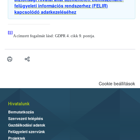
felügyeleti információs rendszerhez (FELIR)
kapcsolódó adatkezeléséhez
[1]
A címzett fogalmát lásd: GDPR 4. cikk 9. pontja.
Cookie beállítások
Hivatalunk
Bemutatkozás
Szervezeti felépítés
Gazdálkodási adatok
Felügyeleti szervünk
Projektek