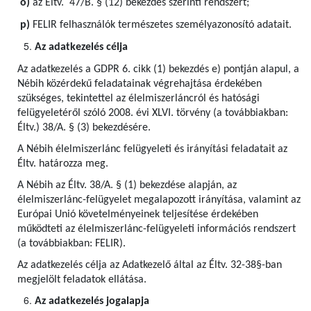
o)
az Éltv. 47/B. § (12) bekezdés szerinti rendszert;
p)
FELIR felhasználók természetes személyazonosító adatait.
Az adatkezelés célja
Az adatkezelés a GDPR 6. cikk (1) bekezdés e) pontján alapul, a
Nébih közérdekű feladatainak végrehajtása érdekében
szükséges, tekintettel az élelmiszerláncról és hatósági
felügyeletéről szóló 2008. évi XLVI. törvény (a továbbiakban:
Éltv.) 38/A. § (3) bekezdésére.
A Nébih élelmiszerlánc felügyeleti és irányítási feladatait az
Éltv. határozza meg.
A Nébih az Éltv. 38/A. § (1) bekezdése alapján, az
élelmiszerlánc-felügyelet megalapozott irányítása, valamint az
Európai Unió követelményeinek teljesítése érdekében
működteti az élelmiszerlánc-felügyeleti információs rendszert
(a továbbiakban: FELIR).
Az adatkezelés célja az Adatkezelő által az Éltv. 32-38§-ban
megjelölt feladatok ellátása.
Az adatkezelés jogalapja