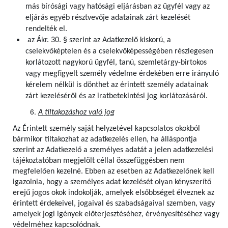
más bírósági vagy hatósági eljárásban az ügyfél vagy az
eljárás egyéb résztvevője adatainak zárt kezelését
rendelték el.
az Ákr. 30. § szerint az Adatkezelő kiskorú, a
cselekvőképtelen és a cselekvőképességében részlegesen
korlátozott nagykorú ügyfél, tanú, szemletárgy-birtokos
vagy megfigyelt személy védelme érdekében erre irányuló
kérelem nélkül is dönthet az érintett személy adatainak
zárt kezeléséről és az iratbetekintési jog korlátozásáról.
A tiltakozáshoz való jog
Az Érintett személy saját helyzetével kapcsolatos okokból
bármikor tiltakozhat az adatkezelés ellen, ha álláspontja
szerint az Adatkezelő a személyes adatát a jelen adatkezelési
tájékoztatóban megjelölt céllal összefüggésben nem
megfelelően kezelné. Ebben az esetben az Adatkezelőnek kell
igazolnia, hogy a személyes adat kezelését olyan kényszerítő
erejű jogos okok indokolják, amelyek elsőbbséget élveznek az
érintett érdekeivel, jogaival és szabadságaival szemben, vagy
amelyek jogi igények előterjesztéséhez, érvényesítéséhez vagy
védelméhez kapcsolódnak.