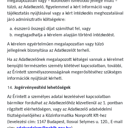
megalapozatlan vagy – különösen ismétlődő jellege miatt –
túlzó, az Adatkezelő, figyelemmel a kért információ vagy
tájékoztatás nyújtásával vagy a kért intézkedés meghozatalával
járó adminisztratív költségekre:
észszerű összegű díjat számíthat fel, vagy
megtagadhatja a kérelem alapján történő intézkedést.
A kérelem egyértelműen megalapozatlan vagy túlzó
jellegének bizonyítása az Adatkezelőt terheli.
Ha az Adatkezelőnek megalapozott kétségei vannak a kérelmet
benyújtó természetes személy kilétével kapcsolatban, további,
az Érintett személyazonosságának megerősítéséhez szükséges
információk nyújtását kérheti.
Jogérvényesítési lehetőségek
Az Érintett a személyes adatai kezelésével kapcsolatban
bármikor fordulhat az Adatkezelőhöz közvetlenül az 1. pontban
rögzített elérhetőségen, vagy az Adatkezelő adatvédelmi
tisztségviselőjéhez a Közinformatika Nonprofit Kft-hez
(levelezési cím: 1147 Budapest, Ilosvai Selymes u. 120., E-mail