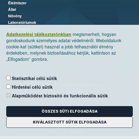
Élelmiszer
Állat
Növény
Laboratóriumok
Labor/Egyéb
Adatkezelési tájékoztatónkban
megismerheti, hogyan
gondoskodunk személyes adatai védelméről. Weboldalunk
cookie-kat (sütiket) használ a jobb felhasználói élmény
érdekében, melynek biztosításához kérjük, kattintson az
„Elfogadom” gombra.
Statisztikai célú sütik
Nemzeti Élelmiszerlánc-biztonsági Hivatal
Hirdetési célú sütik
Cím: 1024 Budapest, Keleti Károly utca. 24.
Alapműködést biztosító és funkcionális sütik
Levelezési cím: 1525 Budapest. Pf. 30.
ÖSSZES SÜTI ELFOGADÁSA
E-mail:
ugyfelszolgalat@nebih.gov.hu
Zöld szám: 06-80/263-244
KIVÁLASZTOTT SÜTIK ELFOGADÁSA
Telefon: 06-1/ 336-9000
Fax: 06-1/336-9479