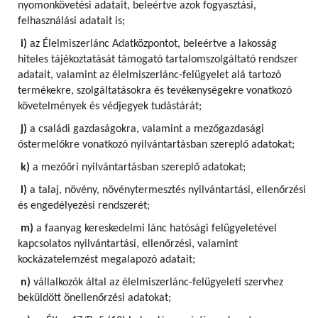
nyomonkövetési adatait, beleértve azok fogyasztási,
felhasználási adatait is;
i)
az Élelmiszerlánc Adatközpontot, beleértve a lakosság
hiteles tájékoztatását támogató tartalomszolgáltató rendszer
adatait, valamint az élelmiszerlánc-felügyelet alá tartozó
termékekre, szolgáltatásokra és tevékenységekre vonatkozó
követelmények és védjegyek tudástárát;
j)
a családi gazdaságokra, valamint a mezőgazdasági
őstermelőkre vonatkozó nyilvántartásban szereplő adatokat;
k)
a mezőőri nyilvántartásban szereplő adatokat;
l)
a talaj, növény, növénytermesztés nyilvántartási, ellenőrzési
és engedélyezési rendszerét;
m)
a faanyag kereskedelmi lánc hatósági felügyeletével
kapcsolatos nyilvántartási, ellenőrzési, valamint
kockázatelemzést megalapozó adatait;
n)
vállalkozók által az élelmiszerlánc-felügyeleti szervhez
beküldött önellenőrzési adatokat;