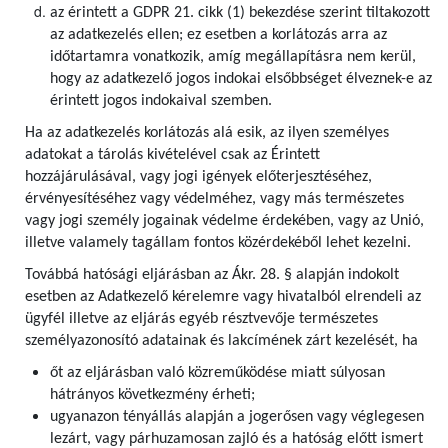
az érintett a GDPR 21. cikk (1) bekezdése szerint tiltakozott
az adatkezelés ellen; ez esetben a korlátozás arra az
időtartamra vonatkozik, amíg megállapításra nem kerül,
hogy az adatkezelő jogos indokai elsőbbséget élveznek-e az
érintett jogos indokaival szemben.
Ha az adatkezelés korlátozás alá esik, az ilyen személyes
adatokat a tárolás kivételével csak az Érintett
hozzájárulásával, vagy jogi igények előterjesztéséhez,
érvényesítéséhez vagy védelméhez, vagy más természetes
vagy jogi személy jogainak védelme érdekében, vagy az Unió,
illetve valamely tagállam fontos közérdekéből lehet kezelni.
Továbbá hatósági eljárásban az Ákr. 28. § alapján indokolt
esetben az Adatkezelő kérelemre vagy hivatalból elrendeli az
ügyfél illetve az eljárás egyéb résztvevője természetes
személyazonosító adatainak és lakcímének zárt kezelését, ha
őt az eljárásban való közreműködése miatt súlyosan
hátrányos következmény érheti;
ugyanazon tényállás alapján a jogerősen vagy véglegesen
lezárt, vagy párhuzamosan zajló és a hatóság előtt ismert