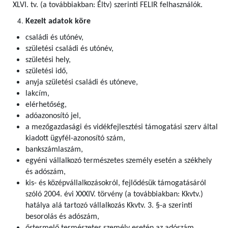
XLVI. tv. (a továbbiakban: Éltv) szerinti FELIR felhasználók
.
Kezelt adatok köre
családi és utónév,
születési családi és utónév,
születési hely,
születési idő,
anyja születési családi és utóneve,
lakcím,
elérhetőség,
adóazonosító jel,
a mezőgazdasági és vidékfejlesztési támogatási szerv által
kiadott ügyfél-azonosító szám,
bankszámlaszám,
egyéni vállalkozó természetes személy esetén a székhely
és adószám,
kis- és középvállalkozásokról, fejlődésük támogatásáról
szóló 2004. évi XXXIV. törvény (a továbbiakban: Kkvtv.)
hatálya alá tartozó vállalkozás Kkvtv. 3. §-a szerinti
besorolás és adószám,