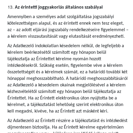
Az érintetti joggyakorlás általános szabályai
Amennyiben a személyes adat szolgáltatása jogszabályi
kötelezettségen alapul, és az érintett ennek nem tesz eleget,
az – az adott eljárási jogszabály rendelkezéseire figyelemmel –
a kérelem visszautasítását vagy elutasítását eredményezheti.
Az Adatkezelő indokolatlan késedelem nélkül, de legfeljebb a
kérelem beérkezésétől számított egy hónapon belül
tájékoztatja az Érintettet kérelme nyomán hozott
intézkedésekről. Szükség esetén, figyelembe véve a kérelem
összetettségét és a kérelmek számát, ez a határidő további két
hónappal meghosszabbítható. A határidő meghosszabbításáról
az Adatkezelő a késedelem okainak megjelölésével a kérelem
kézhezvételétől számított egy hónapon belül tájékoztatja az
Érintettet. Ha az Érintett elektronikus úton nyújtotta be a
kérelmet, a tájékoztatást lehetőség szerint elektronikus úton
kell megadni, kivéve, ha az Érintett azt másként kéri.
Az Adatkezelő az Érintett részére a tájékoztatást és intézkedést
díjmentesen biztosítja. Ha az Érintett kérelme egyértelműen