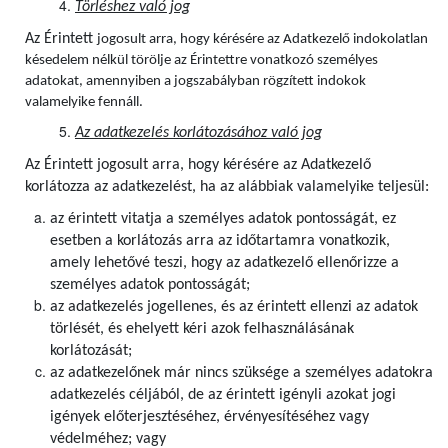
Törléshez való jog
Az Érintett
jogosult arra, hogy kérésére az Adatkezelő indokolatlan
késedelem nélkül törölje az Érintettre vonatkozó személyes
adatokat, amennyiben a jogszabályban rögzített indokok
valamelyike fennáll.
Az adatkezelés korlátozásához való jog
Az Érintett jogosult arra, hogy kérésére az Adatkezelő
korlátozza az adatkezelést, ha az alábbiak valamelyike teljesül:
az érintett vitatja a személyes adatok pontosságát, ez
esetben a korlátozás arra az időtartamra vonatkozik,
amely lehetővé teszi, hogy az adatkezelő ellenőrizze a
személyes adatok pontosságát;
az adatkezelés jogellenes, és az érintett ellenzi az adatok
törlését, és ehelyett kéri azok felhasználásának
korlátozását;
az adatkezelőnek már nincs szüksége a személyes adatokra
adatkezelés céljából, de az érintett igényli azokat jogi
igények előterjesztéséhez, érvényesítéséhez vagy
védelméhez; vagy