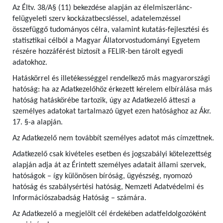
Az Éltv. 38/A§ (11) bekezdése alapján az élelmiszerlánc-
felügyeleti szerv kockázatbecsléssel, adatelemzéssel
összefüggő tudományos célra, valamint kutatás-fejlesztési és
statisztikai célból a Magyar Állatorvostudományi Egyetem
részére hozzáférést biztosít a FELIR-ben tárolt egyedi
adatokhoz.
Hatáskörrel és illetékességgel rendelkező más magyarországi
hatóság: ha az Adatkezelőhöz érkezett kérelem elbírálása más
hatóság hatáskörébe tartozik, úgy az Adatkezelő átteszi a
személyes adatokat tartalmazó ügyet ezen hatósághoz az Ákr.
17. §-a alapján.
Az Adatkezelő nem továbbít személyes adatot más címzettnek.
Adatkezelő csak kivételes esetben és jogszabályi kötelezettség
alapján adja át az Érintett személyes adatait állami szervek,
hatóságok – így különösen bíróság, ügyészség, nyomozó
hatóság és szabálysértési hatóság, Nemzeti Adatvédelmi és
Információszabadság Hatóság – számára.
Az Adatkezelő a megjelölt cél érdekében adatfeldolgozóként