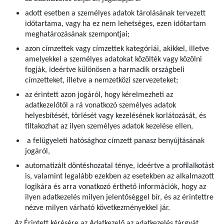
adott esetben a személyes adatok tárolásának tervezett
időtartama, vagy ha ez nem lehetséges, ezen időtartam
meghatározásának szempontjai;
azon címzettek vagy címzettek kategóriái, akikkel, illetve
amelyekkel a személyes adatokat közölték vagy közölni
fogják, ideértve különösen a harmadik országbeli
címzetteket, illetve a nemzetközi szervezeteket;
az érintett azon jogáról, hogy kérelmezheti az
adatkezelőtől a rá vonatkozó személyes adatok
helyesbítését, törlését vagy kezelésének korlátozását, és
tiltakozhat az ilyen személyes adatok kezelése ellen,
a felügyeleti hatósághoz címzett panasz benyújtásának
jogáról,
automatizált döntéshozatal ténye, ideértve a profilalkotást
is, valamint legalább ezekben az esetekben az alkalmazott
logikára és arra vonatkozó érthető információk, hogy az
ilyen adatkezelés milyen jelentőséggel bír, és az érintettre
nézve milyen várható következményekkel jár.
Az Érintett kérésére az Adatkezelő az adatkezelés tárgyát