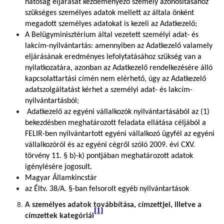
hatóság eljárását kezdeményező személy azonosításához
szükséges személyes adatok mellett az általa önként
megadott személyes adatokat is kezeli az Adatkezelő;
A Belügyminisztérium által vezetett személyi adat- és
lakcím-nyilvántartás: amennyiben az Adatkezelő valamely
eljárásának eredményes lefolytatásához szükség van a
nyilatkozatára, azonban az Adatkezelő rendelkezésére álló
kapcsolattartási címén nem elérhető, úgy az Adatkezelő
adatszolgáltatást kérhet a személyi adat- és lakcím-
nyilvántartásból;
Adatkezelő az egyéni vállalkozók nyilvántartásából az (1)
bekezdésben meghatározott feladata ellátása céljából a
FELIR-ben nyilvántartott egyéni vállalkozó ügyfél az egyéni
vállalkozóról és az egyéni cégről szóló 2009. évi CXV.
törvény 11. § b)-k) pontjában meghatározott adatok
igénylésére jogosult.
Magyar Államkincstár
az Éltv. 38/A. §-ban felsorolt egyéb nyilvántartások
A személyes adatok továbbítása, címzettjei, illetve a
[1]
címzettek kategóriái