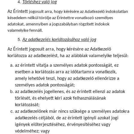
Törléshez való jog
Az Érintett
jogosult arra, hogy kérésére az Adatkezelő indokolatlan
késedelem nélkül törölje az Érintettre vonatkozó személyes
adatokat, amennyiben a jogszabályban rögzített indokok
valamelyike fennáll.
Az adatkezelés korlátozásához való jog
Az Érintett jogosult arra, hogy kérésére az Adatkezelő
korlátozza az adatkezelést, ha az alábbiak valamelyike teljesül:
az érintett vitatja a személyes adatok pontosságát, ez
esetben a korlátozás arra az időtartamra vonatkozik,
amely lehetővé teszi, hogy az adatkezelő ellenőrizze a
személyes adatok pontosságát;
az adatkezelés jogellenes, és az érintett ellenzi az adatok
törlését, és ehelyett kéri azok felhasználásának
korlátozását;
az adatkezelőnek már nincs szüksége a személyes adatokra
adatkezelés céljából, de az érintett igényli azokat jogi
igények előterjesztéséhez, érvényesítéséhez vagy
védelméhez; vagy