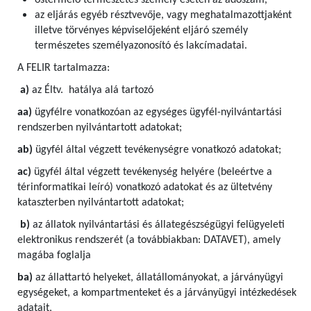
őstermelő természetes személy esetén az adószám,
az eljárás egyéb résztvevője, vagy meghatalmazottjaként
illetve törvényes képviselőjeként eljáró személy
természetes személyazonosító és lakcímadatai.
A FELIR tartalmazza:
a)
az Éltv. hatálya alá tartozó
aa)
ügyfélre vonatkozóan az egységes ügyfél-nyilvántartási
rendszerben nyilvántartott adatokat;
ab)
ügyfél által végzett tevékenységre vonatkozó adatokat;
ac)
ügyfél által végzett tevékenység helyére (beleértve a
térinformatikai leíró) vonatkozó adatokat és az ültetvény
kataszterben nyilvántartott adatokat;
b)
az állatok nyilvántartási és állategészségügyi felügyeleti
elektronikus rendszerét (a továbbiakban: DATAVET), amely
magába foglalja
ba)
az állattartó helyeket, állatállományokat, a járványügyi
egységeket, a kompartmenteket és a járványügyi intézkedések
adatait,