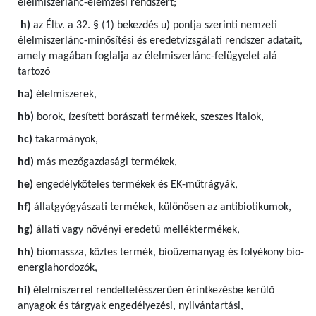
élelmiszerlánc-elemzési rendszert;
h)
az Éltv. a 32. § (1) bekezdés u) pontja szerinti nemzeti
élelmiszerlánc-minősítési és eredetvizsgálati rendszer adatait,
amely magában foglalja az élelmiszerlánc-felügyelet alá
tartozó
ha)
élelmiszerek,
hb)
borok, ízesített borászati termékek, szeszes italok,
hc)
takarmányok,
hd)
más mezőgazdasági termékek,
he)
engedélyköteles termékek és EK-műtrágyák,
hf)
állatgyógyászati termékek, különösen az antibiotikumok,
hg)
állati vagy növényi eredetű melléktermékek,
hh)
biomassza, köztes termék, bioüzemanyag és folyékony bio-
energiahordozók,
hi)
élelmiszerrel rendeltetésszerűen érintkezésbe kerülő
anyagok és tárgyak engedélyezési, nyilvántartási,