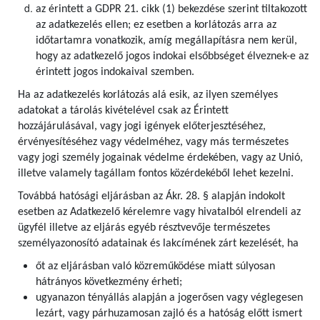
az érintett a GDPR 21. cikk (1) bekezdése szerint tiltakozott
az adatkezelés ellen; ez esetben a korlátozás arra az
időtartamra vonatkozik, amíg megállapításra nem kerül,
hogy az adatkezelő jogos indokai elsőbbséget élveznek-e az
érintett jogos indokaival szemben.
Ha az adatkezelés korlátozás alá esik, az ilyen személyes
adatokat a tárolás kivételével csak az Érintett
hozzájárulásával, vagy jogi igények előterjesztéséhez,
érvényesítéséhez vagy védelméhez, vagy más természetes
vagy jogi személy jogainak védelme érdekében, vagy az Unió,
illetve valamely tagállam fontos közérdekéből lehet kezelni.
Továbbá hatósági eljárásban az Ákr. 28. § alapján indokolt
esetben az Adatkezelő kérelemre vagy hivatalból elrendeli az
ügyfél illetve az eljárás egyéb résztvevője természetes
személyazonosító adatainak és lakcímének zárt kezelését, ha
őt az eljárásban való közreműködése miatt súlyosan
hátrányos következmény érheti;
ugyanazon tényállás alapján a jogerősen vagy véglegesen
lezárt, vagy párhuzamosan zajló és a hatóság előtt ismert