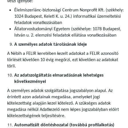
veszi igénybe:
Élelmiszerlánc-biztonsági Centrum Nonprofit Kft. (székhely:
1024 Budapest, Keleti K. u. 24.) informatikai üzemeltetési
feladatok vonatkozásában
Állatorvostudományi Egyetem (székhelye: 1078 Budapest,
István u. 2. elemzési feladatok ellátása vonatkozásában
A személyes adatok tárolásának ideje
A Nébih a FELIR keretében kezelt adatokat a FELIR azonosító
törlését követően 10 évig megőrzi, ezt követően az adatokat
törli.
Az adatszolgáltatás elmaradásának lehetséges
következményei
A személyes adatok szolgáltatása jogszabályon alapul. Az
érintett azon adatainak megadása, amelyeket jogi
kötelezettség alapján kezel kötelező. A szükséges adatok
megadása nélkül Adatkezelő nem képes jogszabályban előírt
kötelezettségének teljesítésére.
Automatizált döntéshozatal (továbbá profilalkotás)