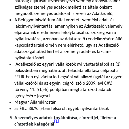
hatóság eljárását kezdeményező személy azonosításához
szükséges személyes adatok mellett az általa önként
megadott személyes adatokat is kezeli az Adatkezelő;
A Belügyminisztérium által vezetett személyi adat- és
lakcím-nyilvántartás: amennyiben az Adatkezelő valamely
eljárásának eredményes lefolytatásához szükség van a
nyilatkozatára, azonban az Adatkezelő rendelkezésére álló
kapcsolattartási címén nem elérhető, úgy az Adatkezelő
adatszolgáltatást kérhet a személyi adat- és lakcím-
nyilvántartásból;
Adatkezelő az egyéni vállalkozók nyilvántartásából az (1)
bekezdésben meghatározott feladata ellátása céljából a
FELIR-ben nyilvántartott egyéni vállalkozó ügyfél az egyéni
vállalkozóról és az egyéni cégről szóló 2009. évi CXV.
törvény 11. § b)-k) pontjában meghatározott adatok
igénylésére jogosult.
Magyar Államkincstár
az Éltv. 38/A. §-ban felsorolt egyéb nyilvántartások
A személyes adatok továbbítása, címzettjei, illetve a
[1]
címzettek kategóriái