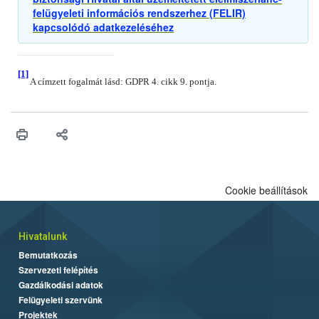
felügyeleti információs rendszerhez (FELIR)
kapcsolódó adatkezeléséhez
[1]
A címzett fogalmát lásd: GDPR 4. cikk 9. pontja.
Cookie beállítások
Hivatalunk
Bemutatkozás
Szervezeti felépítés
Gazdálkodási adatok
Felügyeleti szervünk
Projektek