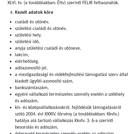
XLVI. tv. (a továbbiakban: Éltv) szerinti FELIR felhasználók
.
Kezelt adatok köre
családi és utónév,
születési családi és utónév,
születési hely,
születési idő,
anyja születési családi és utóneve,
lakcím,
elérhetőség,
adóazonosító jel,
a mezőgazdasági és vidékfejlesztési támogatási szerv által
kiadott ügyfél-azonosító szám,
bankszámlaszám,
egyéni vállalkozó természetes személy esetén a székhely
és adószám,
kis- és középvállalkozásokról, fejlődésük támogatásáról
szóló 2004. évi XXXIV. törvény (a továbbiakban: Kkvtv.)
hatálya alá tartozó vállalkozás Kkvtv. 3. §-a szerinti
besorolás és adószám,