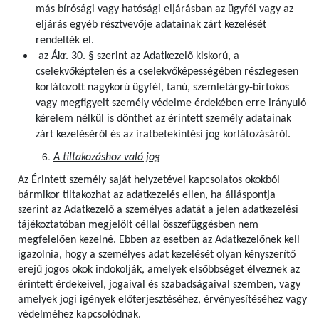
más bírósági vagy hatósági eljárásban az ügyfél vagy az
eljárás egyéb résztvevője adatainak zárt kezelését
rendelték el.
az Ákr. 30. § szerint az Adatkezelő kiskorú, a
cselekvőképtelen és a cselekvőképességében részlegesen
korlátozott nagykorú ügyfél, tanú, szemletárgy-birtokos
vagy megfigyelt személy védelme érdekében erre irányuló
kérelem nélkül is dönthet az érintett személy adatainak
zárt kezeléséről és az iratbetekintési jog korlátozásáról.
A tiltakozáshoz való jog
Az Érintett személy saját helyzetével kapcsolatos okokból
bármikor tiltakozhat az adatkezelés ellen, ha álláspontja
szerint az Adatkezelő a személyes adatát a jelen adatkezelési
tájékoztatóban megjelölt céllal összefüggésben nem
megfelelően kezelné. Ebben az esetben az Adatkezelőnek kell
igazolnia, hogy a személyes adat kezelését olyan kényszerítő
erejű jogos okok indokolják, amelyek elsőbbséget élveznek az
érintett érdekeivel, jogaival és szabadságaival szemben, vagy
amelyek jogi igények előterjesztéséhez, érvényesítéséhez vagy
védelméhez kapcsolódnak.