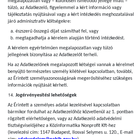
megalapozatlan vagy – különösen ismétlődő jellege miatt –
túlzó, az Adatkezelő, figyelemmel a kért információ vagy
tájékoztatás nyújtásával vagy a kért intézkedés meghozatalával
járó adminisztratív költségekre:
észszerű összegű díjat számíthat fel, vagy
megtagadhatja a kérelem alapján történő intézkedést.
A kérelem egyértelműen megalapozatlan vagy túlzó
jellegének bizonyítása az Adatkezelőt terheli.
Ha az Adatkezelőnek megalapozott kétségei vannak a kérelmet
benyújtó természetes személy kilétével kapcsolatban, további,
az Érintett személyazonosságának megerősítéséhez szükséges
információk nyújtását kérheti.
Jogérvényesítési lehetőségek
Az Érintett a személyes adatai kezelésével kapcsolatban
bármikor fordulhat az Adatkezelőhöz közvetlenül az 1. pontban
rögzített elérhetőségen, vagy az Adatkezelő adatvédelmi
tisztségviselőjéhez a Közinformatika Nonprofit Kft-hez
(levelezési cím: 1147 Budapest, Ilosvai Selymes u. 120., E-mail