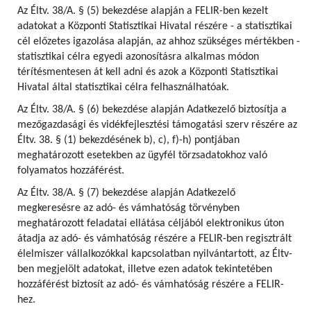
Az Éltv. 38/A. § (5) bekezdése alapján a FELIR-ben kezelt
adatokat a Központi Statisztikai Hivatal részére - a statisztikai
cél előzetes igazolása alapján, az ahhoz szükséges mértékben -
statisztikai célra egyedi azonosításra alkalmas módon
térítésmentesen át kell adni és azok a Központi Statisztikai
Hivatal által statisztikai célra felhasználhatóak.
Az Éltv. 38/A. § (6) bekezdése alapján Adatkezelő biztosítja a
mezőgazdasági és vidékfejlesztési támogatási szerv részére az
Éltv. 38. § (1) bekezdésének b), c), f)-h) pontjában
meghatározott esetekben az ügyfél törzsadatokhoz való
folyamatos hozzáférést.
Az Éltv. 38/A. § (7) bekezdése alapján Adatkezelő
megkeresésre az adó- és vámhatóság törvényben
meghatározott feladatai ellátása céljából elektronikus úton
átadja az adó- és vámhatóság részére a FELIR-ben regisztrált
élelmiszer vállalkozókkal kapcsolatban nyilvántartott, az Éltv-
ben megjelölt adatokat, illetve ezen adatok tekintetében
hozzáférést biztosít az adó- és vámhatóság részére a FELIR-
hez.