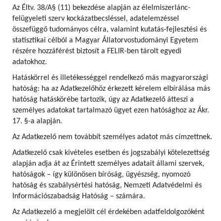
Az Éltv. 38/A§ (11) bekezdése alapján az élelmiszerlánc-
felügyeleti szerv kockázatbecsléssel, adatelemzéssel
összefüggő tudományos célra, valamint kutatás-fejlesztési és
statisztikai célból a Magyar Állatorvostudományi Egyetem
részére hozzáférést biztosít a FELIR-ben tárolt egyedi
adatokhoz.
Hatáskörrel és illetékességgel rendelkező más magyarországi
hatóság: ha az Adatkezelőhöz érkezett kérelem elbírálása más
hatóság hatáskörébe tartozik, úgy az Adatkezelő átteszi a
személyes adatokat tartalmazó ügyet ezen hatósághoz az Ákr.
17. §-a alapján.
Az Adatkezelő nem továbbít személyes adatot más címzettnek.
Adatkezelő csak kivételes esetben és jogszabályi kötelezettség
alapján adja át az Érintett személyes adatait állami szervek,
hatóságok – így különösen bíróság, ügyészség, nyomozó
hatóság és szabálysértési hatóság, Nemzeti Adatvédelmi és
Információszabadság Hatóság – számára.
Az Adatkezelő a megjelölt cél érdekében adatfeldolgozóként