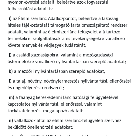
nyomonkövetési adatait, beleértve azok fogyasztási,
felhasználási adatait is;
i)
az Élelmiszerlánc Adatközpontot, beleértve a lakosság
hiteles tájékoztatását támogató tartalomszolgáltató rendszer
adatait, valamint az élelmiszerlánc-felügyelet alá tartozó
termékekre, szolgáltatásokra és tevékenységekre vonatkozó
követelmények és védjegyek tudástárát;
j)
a családi gazdaságokra, valamint a mezőgazdasági
őstermelőkre vonatkozó nyilvántartásban szereplő adatokat;
k)
a mezőőri nyilvántartásban szereplő adatokat;
l)
a talaj, növény, növénytermesztés nyilvántartási, ellenőrzési
és engedélyezési rendszerét;
m)
a faanyag kereskedelmi lánc hatósági felügyeletével
kapcsolatos nyilvántartási, ellenőrzési, valamint
kockázatelemzést megalapozó adatait;
n)
vállalkozók által az élelmiszerlánc-felügyeleti szervhez
beküldött önellenőrzési adatokat;