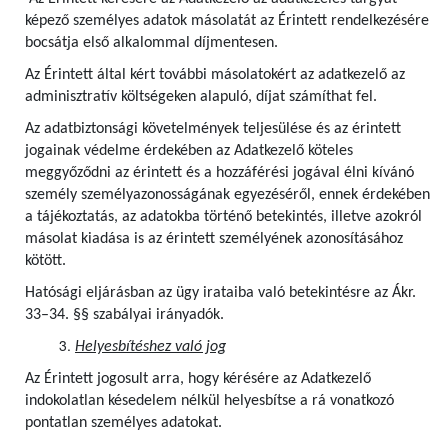
képező személyes adatok másolatát az Érintett rendelkezésére
bocsátja első alkalommal díjmentesen.
Az Érintett által kért további másolatokért az adatkezelő az
adminisztratív költségeken alapuló, díjat számíthat fel.
Az adatbiztonsági követelmények teljesülése és az érintett
jogainak védelme érdekében az Adatkezelő köteles
meggyőződni az érintett és a hozzáférési jogával élni kívánó
személy személyazonosságának egyezéséről, ennek érdekében
a tájékoztatás, az adatokba történő betekintés, illetve azokról
másolat kiadása is az érintett személyének azonosításához
kötött.
Hatósági eljárásban az ügy irataiba való betekintésre az Ákr.
33–34. §§ szabályai irányadók.
Helyesbítéshez való jog
Az Érintett jogosult arra, hogy kérésére az Adatkezelő
indokolatlan késedelem nélkül helyesbítse a rá vonatkozó
pontatlan személyes adatokat.