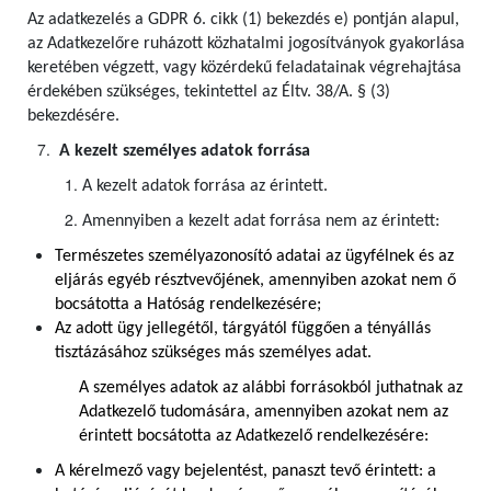
Az adatkezelés a GDPR 6. cikk (1) bekezdés e) pontján alapul,
az Adatkezelőre ruházott közhatalmi jogosítványok gyakorlása
keretében végzett, vagy közérdekű feladatainak végrehajtása
érdekében szükséges, tekintettel az Éltv. 38/A. § (3)
bekezdésére.
A kezelt személyes adatok forrása
A kezelt adatok forrása az érintett.
Amennyiben a kezelt adat forrása nem az érintett:
Természetes személyazonosító adatai az ügyfélnek és az
eljárás egyéb résztvevőjének, amennyiben azokat nem ő
bocsátotta a Hatóság rendelkezésére;
Az adott ügy jellegétől, tárgyától függően a tényállás
tisztázásához szükséges más személyes adat.
A személyes adatok az alábbi forrásokból juthatnak az
Adatkezelő tudomására, amennyiben azokat nem az
érintett bocsátotta az Adatkezelő rendelkezésére:
A kérelmező vagy bejelentést, panaszt tevő érintett: a