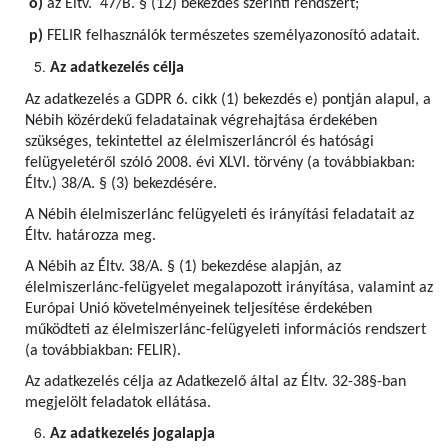
o)
az Éltv. 47/B. § (12) bekezdés szerinti rendszert;
p)
FELIR felhasználók természetes személyazonosító adatait.
Az adatkezelés célja
Az adatkezelés a GDPR 6. cikk (1) bekezdés e) pontján alapul, a
Nébih közérdekű feladatainak végrehajtása érdekében
szükséges, tekintettel az élelmiszerláncról és hatósági
felügyeletéről szóló 2008. évi XLVI. törvény (a továbbiakban:
Éltv.) 38/A. § (3) bekezdésére.
A Nébih élelmiszerlánc felügyeleti és irányítási feladatait az
Éltv. határozza meg.
A Nébih az Éltv. 38/A. § (1) bekezdése alapján, az
élelmiszerlánc-felügyelet megalapozott irányítása, valamint az
Európai Unió követelményeinek teljesítése érdekében
működteti az élelmiszerlánc-felügyeleti információs rendszert
(a továbbiakban: FELIR).
Az adatkezelés célja az Adatkezelő által az Éltv. 32-38§-ban
megjelölt feladatok ellátása.
Az adatkezelés jogalapja