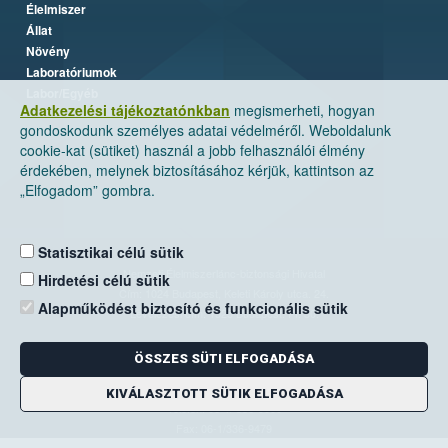
Élelmiszer
Állat
Növény
Laboratóriumok
Labor/Egyéb
Adatkezelési tájékoztatónkban
megismerheti, hogyan
gondoskodunk személyes adatai védelméről. Weboldalunk
cookie-kat (sütiket) használ a jobb felhasználói élmény
érdekében, melynek biztosításához kérjük, kattintson az
„Elfogadom” gombra.
Statisztikai célú sütik
Nemzeti Élelmiszerlánc-biztonsági Hivatal
Hirdetési célú sütik
Cím: 1024 Budapest, Keleti Károly utca. 24.
Alapműködést biztosító és funkcionális sütik
Levelezési cím: 1525 Budapest. Pf. 30.
ÖSSZES SÜTI ELFOGADÁSA
E-mail:
ugyfelszolgalat@nebih.gov.hu
Zöld szám: 06-80/263-244
KIVÁLASZTOTT SÜTIK ELFOGADÁSA
Telefon: 06-1/ 336-9000
Fax: 06-1/336-9479