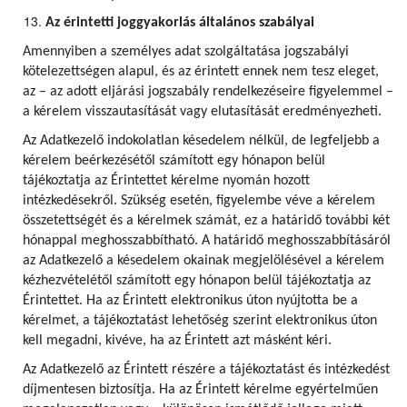
Az érintetti joggyakorlás általános szabályai
Amennyiben a személyes adat szolgáltatása jogszabályi
kötelezettségen alapul, és az érintett ennek nem tesz eleget,
az – az adott eljárási jogszabály rendelkezéseire figyelemmel –
a kérelem visszautasítását vagy elutasítását eredményezheti.
Az Adatkezelő indokolatlan késedelem nélkül, de legfeljebb a
kérelem beérkezésétől számított egy hónapon belül
tájékoztatja az Érintettet kérelme nyomán hozott
intézkedésekről. Szükség esetén, figyelembe véve a kérelem
összetettségét és a kérelmek számát, ez a határidő további két
hónappal meghosszabbítható. A határidő meghosszabbításáról
az Adatkezelő a késedelem okainak megjelölésével a kérelem
kézhezvételétől számított egy hónapon belül tájékoztatja az
Érintettet. Ha az Érintett elektronikus úton nyújtotta be a
kérelmet, a tájékoztatást lehetőség szerint elektronikus úton
kell megadni, kivéve, ha az Érintett azt másként kéri.
Az Adatkezelő az Érintett részére a tájékoztatást és intézkedést
díjmentesen biztosítja. Ha az Érintett kérelme egyértelműen