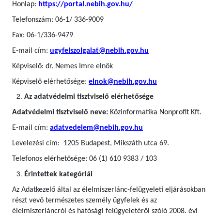
Honlap:
https://portal.nebih.gov.hu/
Telefonszám: 06-1/ 336-9009
Fax: 06-1/336-9479
E-mail cím:
ugyfelszolgalat@nebih.gov.hu
Képviselő: dr. Nemes Imre elnök
Képviselő elérhetősége:
elnok@nebih.gov.hu
Az adatvédelmi tisztviselő elérhetősége
Adatvédelmi tisztviselő neve:
Közinformatika Nonprofit Kft.
E-mail cím:
adatvedelem@nebih.gov.hu
Levelezési cím: 1205 Budapest, Mikszáth utca 69.
Telefonos elérhetősége: 06 (1) 610 9383 / 103
Érintettek kategóriái
Az Adatkezelő által az élelmiszerlánc-felügyeleti eljárásokban
részt vevő természetes személy ügyfelek
és az
élelmiszerláncról és hatósági felügyeletéről szóló 2008. évi