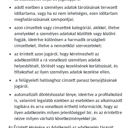
adott esetben a személyes adatok tárolásának tervezett
időtartama, vagy ha ez nem lehetséges, ezen időtartam
meghatározásának szempontjai;
azon címzettek vagy címzettek kategóriái, akikkel, illetve
amelyekkel a személyes adatokat közölték vagy közölni
fogják, ideértve különösen a harmadik országbeli
címzetteket, illetve a nemzetközi szervezeteket;
az érintett azon jogáról, hogy kérelmezheti az
adatkezelőtől a rá vonatkozó személyes adatok
helyesbítését, törlését vagy kezelésének korlátozását, és
tiltakozhat az ilyen személyes adatok kezelése ellen,
a felügyeleti hatósághoz címzett panasz benyújtásának
jogáról,
automatizált döntéshozatal ténye, ideértve a profilalkotást
is, valamint legalább ezekben az esetekben az alkalmazott
logikára és arra vonatkozó érthető információk, hogy az
ilyen adatkezelés milyen jelentőséggel bír, és az érintettre
nézve milyen várható következményekkel jár.
Az Érintett kérésére az Adatkezelő az adatkezelés tárgyát