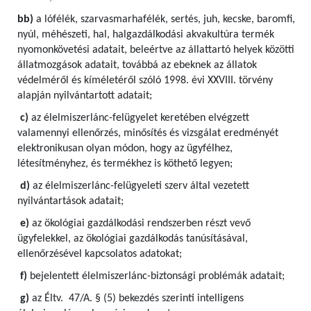
bb)
a lófélék, szarvasmarhafélék, sertés, juh, kecske, baromfi,
nyúl, méhészeti, hal, halgazdálkodási akvakultúra termék
nyomonkövetési adatait, beleértve az állattartó helyek közötti
állatmozgások adatait, továbbá az ebeknek az állatok
védelméről és kíméletéről szóló 1998. évi XXVIII. törvény
alapján nyilvántartott adatait;
c)
az élelmiszerlánc-felügyelet keretében elvégzett
valamennyi ellenőrzés, minősítés és vizsgálat eredményét
elektronikusan olyan módon, hogy az ügyfélhez,
létesítményhez, és termékhez is köthető legyen;
d)
az élelmiszerlánc-felügyeleti szerv által vezetett
nyilvántartások adatait;
e)
az ökológiai gazdálkodási rendszerben részt vevő
ügyfelekkel, az ökológiai gazdálkodás tanúsításával,
ellenőrzésével kapcsolatos adatokat;
f)
bejelentett élelmiszerlánc-biztonsági problémák adatait;
g)
az Éltv. 47/A. § (5) bekezdés szerinti intelligens