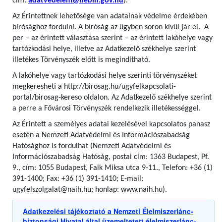
cím:
adatvedelem@nebih.gov.hu
).
Az Érintettnek lehetősége van adatainak védelme érdekében
bírósághoz fordulni. A bíróság az ügyben soron kívül jár el. A
per – az érintett választása szerint – az érintett lakóhelye vagy
tartózkodási helye, illetve az Adatkezelő székhelye szerint
illetékes Törvényszék előtt is megindítható.
A lakóhelye vagy tartózkodási helye szerinti törvényszéket
megkeresheti a http://birosag.hu/ugyfelkapcsolati-
portal/birosag-kereso oldalon. Az Adatkezelő székhelye szerint
a perre a Fővárosi Törvényszék rendelkezik illetékességgel.
Az Érintett a személyes adatai kezelésével kapcsolatos panasz
esetén a Nemzeti Adatvédelmi és Információszabadság
Hatósághoz is fordulhat (Nemzeti Adatvédelmi és
Információszabadság Hatóság, postai cím: 1363 Budapest, Pf.
9., cím: 1055 Budapest, Falk Miksa utca 9-11., Telefon: +36 (1)
391-1400; Fax: +36 (1) 391-1410; E-mail:
ugyfelszolgalat@naih.hu; honlap: www.naih.hu).
Adatkezelési tájékoztató a Nemzeti Élelmiszerlánc-
biztonsági Hivatal által üzemeltetett élelmiszerlánc-