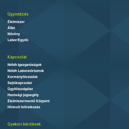
Ügyintézés
Élelmiszer
Állat
Növény
Labor/Egyéb
Kapcsolat
Nébih Igazgatóságok
Nébih Laboratóriumok
Kormányhivatalok
Sajtókapcsolat
Ügyfélszolgálat
Hatósági jogsegély
Élelmiszermentő Központ
Hírlevél feliratkozás
Gyakori kérdések