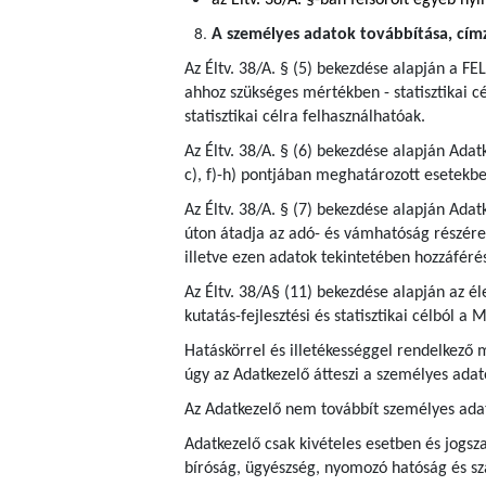
az Éltv. 38/A. §-ban felsorolt egyéb nyi
A személyes adatok továbbítása, címze
Az Éltv. 38/A. § (5) bekezdése alapján a FEL
ahhoz szükséges mértékben - statisztikai cé
statisztikai célra felhasználhatóak.
Az Éltv. 38/A. § (6) bekezdése alapján Adat
c), f)-h) pontjában meghatározott esetekbe
Az Éltv. 38/A. § (7) bekezdése alapján Ada
úton átadja az adó- és vámhatóság részére a
illetve ezen adatok tekintetében hozzáféré
Az Éltv. 38/A§ (11) bekezdése alapján az é
kutatás-fejlesztési és statisztikai célból 
Hatáskörrel és illetékességgel rendelkező
úgy az Adatkezelő átteszi a személyes adat
Az Adatkezelő nem továbbít személyes ada
Adatkezelő csak kivételes esetben és jogsza
bíróság, ügyészség, nyomozó hatóság és s