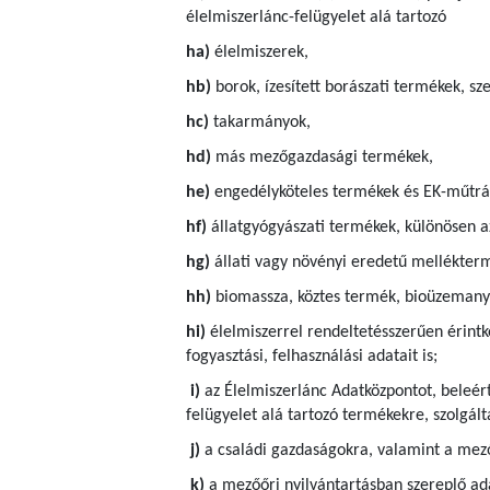
élelmiszerlánc-felügyelet alá tartozó
ha)
élelmiszerek,
hb)
borok, ízesített borászati termékek, sze
hc)
takarmányok,
hd)
más mezőgazdasági termékek,
he)
engedélyköteles termékek és EK-műtrá
hf)
állatgyógyászati termékek, különösen a
hg)
állati vagy növényi eredetű mellékter
hh)
biomassza, köztes termék, bioüzemanya
hi)
élelmiszerrel rendeltetésszerűen érintk
fogyasztási, felhasználási adatait is;
i)
az Élelmiszerlánc Adatközpontot, beleért
felügyelet alá tartozó termékekre, szolgá
j)
a családi gazdaságokra, valamint a mező
k)
a mezőőri nyilvántartásban szereplő ad