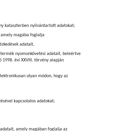
ny kataszterben nyilvántartott adatokat;
), amely magába foglalja
ézkedések adatait,
ra termék nyomonkövetési adatait, beleértve
 1998. évi XXVIII. törvény alapján
elektronikusan olyan módon, hogy az
zésével kapcsolatos adatokat;
r adatait, amely magában foglalja az