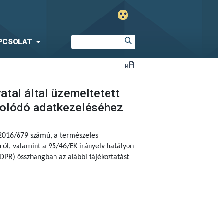
PCSOLAT
tal által üzemeltetett
solódó adatkezeléséhez
 2016/679 számú,
a természetes
ól, valamint a 95/46/EK irányelv hatályon
DPR) összhangban az alábbi tájékoztatást