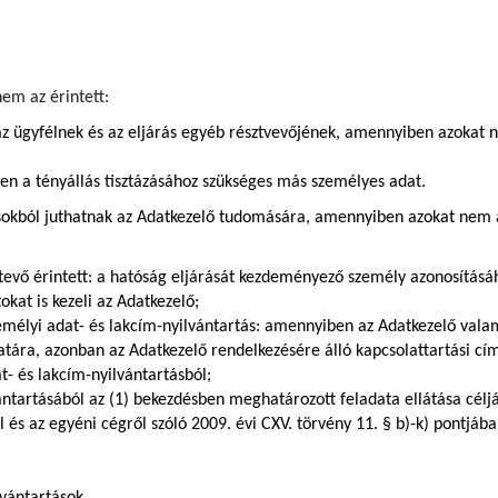
em az érintett:
z ügyfélnek és az eljárás egyéb résztvevőjének, amennyiben azokat 
ően a tényállás tisztázásához szükséges más személyes adat.
sokból juthatnak az Adatkezelő tudomására, amennyiben azokat nem az
tevő érintett: a hatóság eljárását kezdeményező személy azonosításá
kat is kezeli az Adatkezelő;
zemélyi adat- és lakcím-nyilvántartás: amennyiben az Adatkezelő val
zatára, azonban az Adatkezelő rendelkezésére álló kapcsolattartási c
t- és lakcím-nyilvántartásból;
ántartásából az (1) bekezdésben meghatározott feladata ellátása céljá
ól és az egyéni cégről szóló 2009. évi CXV. törvény 11. § b)-k) pontj