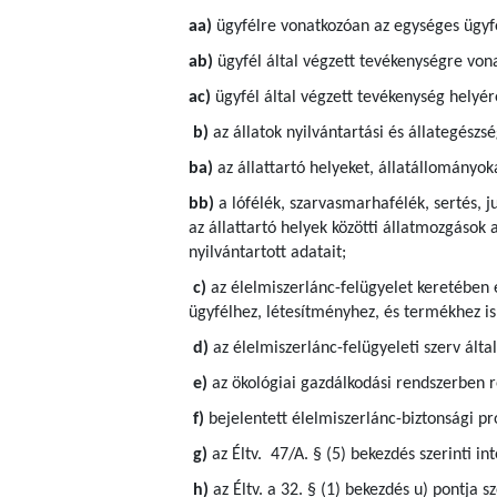
aa)
ügyfélre vonatkozóan az egységes ügyfé
ab)
ügyfél által végzett tevékenységre von
ac)
ügyfél által végzett tevékenység helyére
b)
az állatok nyilvántartási és állategész
ba)
az állattartó helyeket, állatállományok
bb)
a lófélék, szarvasmarhafélék, sertés, j
az állattartó helyek közötti állatmozgások 
nyilvántartott adatait;
c)
az élelmiszerlánc-felügyelet keretében 
ügyfélhez, létesítményhez, és termékhez is
d)
az élelmiszerlánc-felügyeleti szerv által
e)
az ökológiai gazdálkodási rendszerben ré
f)
bejelentett élelmiszerlánc-biztonsági p
g)
az Éltv. 47/A. § (5) bekezdés szerinti in
h)
az Éltv. a 32. § (1) bekezdés u) pontja 