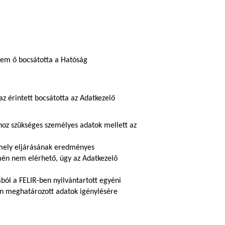
nem ő bocsátotta a Hatóság
 érintett bocsátotta az Adatkezelő
hoz szükséges személyes adatok mellett az
amely eljárásának eredményes
ímén nem elérhető, úgy az Adatkezelő
ból a FELIR-ben nyilvántartott egyéni
ában meghatározott adatok igénylésére