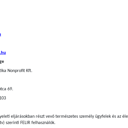
u
.hu
ge
ka Nonprofit Kft.
tca 69.
 103
gyeleti eljárásokban részt vevő természetes személy ügyfelek
és az él
tv) szerinti FELIR felhasználók
.