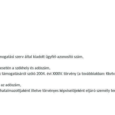
ogatási szerv által kiadott ügyfél-azonosító szám,
 esetén a székhely és adószám,
k támogatásáról szóló 2004. évi XXXIV. törvény (a továbbiakban: Kkvtv.)
 az adószám,
hatalmazottjaként illetve törvényes képviselőjeként eljáró személy t