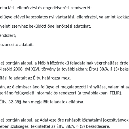
ntartási, ellenőrzési és engedélyezési rendszerét;
elügyeletével kapcsolatos nyilvántartási, ellenőrzési, valamint kock
gyeleti szervhez beküldött önellenőrzési adatokat;
endszert;
azonosító adatait.
 e) pontján alapul, a Nébih közérdekű feladatainak végrehajtása érdek
l szóló 2008. évi XLVI. törvény (a továbbiakban: Éltv.) 38/A. § (3) bek
tási feladatait az Éltv. határozza meg.
pján, az élelmiszerlánc-felügyelet megalapozott irányítása, valamint
zerlánc-felügyeleti információs rendszert (a továbbiakban: FELIR).
 Éltv. 32-38§-ban megjelölt feladatok ellátása.
 e) pontján alapul, az Adatkezelőre ruházott közhatalmi jogosítványok
ben szükséges, tekintettel az Éltv. 38/A. § (3) bekezdésére.