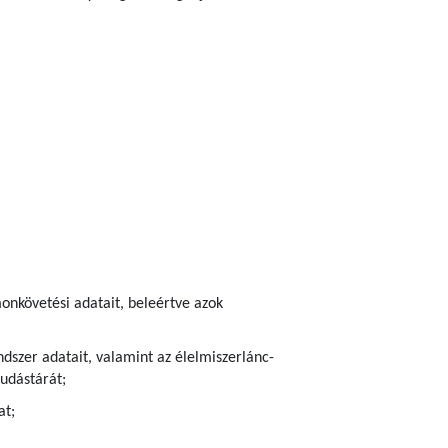
onkövetési adatait, beleértve azok
dszer adatait, valamint az élelmiszerlánc-
udástárát;
at;