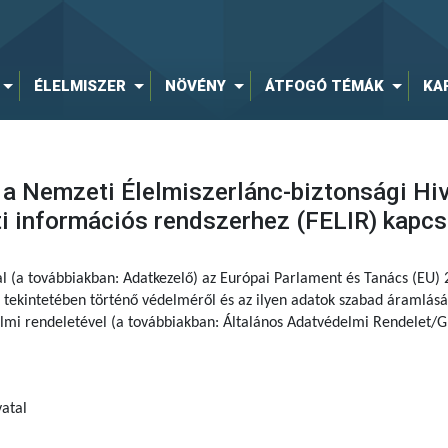
ÉLELMISZER
NÖVÉNY
ÁTFOGÓ TÉMÁK
KA
 a Nemzeti Élelmiszerlánc-biztonsági Hiva
ti információs rendszerhez (FELIR) kapc
al (a továbbiakban: Adatkezelő) az Európai Parlament és Tanács (EU)
tekintetében történő védelméről és az ilyen adatok szabad áramlásár
delmi rendeletével (a továbbiakban: Általános Adatvédelmi Rendelet/G
atal