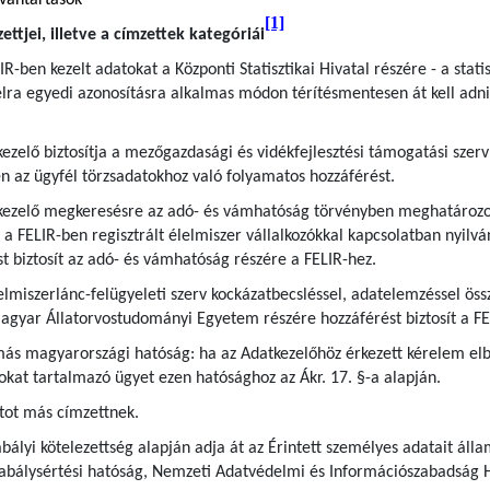
lvántartások
[1]
ttjei, illetve a címzettek kategóriái
IR-ben kezelt adatokat a Központi Statisztikai Hivatal részére - a statis
lra egyedi azonosításra alkalmas módon térítésmentesen át kell adni é
kezelő biztosítja a mezőgazdasági és vidékfejlesztési támogatási szerv 
n az ügyfél törzsadatokhoz való folyamatos hozzáférést.
tkezelő megkeresésre az adó- és vámhatóság törvényben meghatározott
 FELIR-ben regisztrált élelmiszer vállalkozókkal kapcsolatban nyilván
st biztosít az adó- és vámhatóság részére a FELIR-hez.
lelmiszerlánc-felügyeleti szerv kockázatbecsléssel, adatelemzéssel ö
a Magyar Állatorvostudományi Egyetem részére hozzáférést biztosít a F
 más magyarországi hatóság: ha az Adatkezelőhöz érkezett kérelem elb
okat tartalmazó ügyet ezen hatósághoz az Ákr. 17. §-a alapján.
tot más címzettnek.
bályi kötelezettség alapján adja át az Érintett személyes adatait áll
zabálysértési hatóság, Nemzeti Adatvédelmi és Információszabadság 