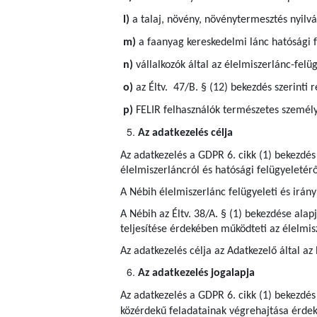
l)
a talaj, növény, növénytermesztés nyilvá
m)
a faanyag kereskedelmi lánc hatósági f
n)
vállalkozók által az élelmiszerlánc-felü
o)
az Éltv. 47/B. § (12) bekezdés szerinti r
p)
FELIR felhasználók természetes személy
Az adatkezelés célja
Az adatkezelés a GDPR 6. cikk (1) bekezdés
élelmiszerláncról és hatósági felügyeletérő
A Nébih élelmiszerlánc felügyeleti és irányí
A Nébih az Éltv. 38/A. § (1) bekezdése ala
teljesítése érdekében működteti az élelmis
Az adatkezelés célja az Adatkezelő által az
Az adatkezelés jogalapja
Az adatkezelés a GDPR 6. cikk (1) bekezdés
közérdekű feladatainak végrehajtása érdeké