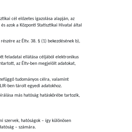
ztikai cél előzetes igazolása alapján, az
s azok a Központi Statisztikai Hivatal által
részére az Éltv. 38. § (1) bekezdésének b),
 feladatai ellátása céljából elektronikus
tartott, az Éltv-ben megjelölt adatokat,
sszefüggő tudományos célra, valamint
ELIR-ben tárolt egyedi adatokhoz.
írálása más hatóság hatáskörébe tartozik,
ami szervek, hatóságok – így különösen
Hatóság – számára.