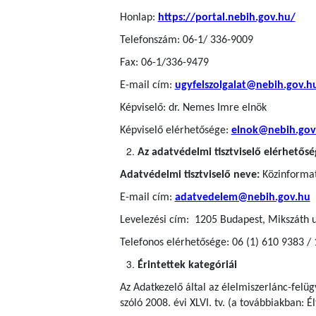
Honlap:
https://portal.nebih.gov.hu/
Telefonszám: 06-1/ 336-9009
Fax: 06-1/336-9479
E-mail cím:
ugyfelszolgalat@nebih.gov.h
Képviselő: dr. Nemes Imre elnök
Képviselő elérhetősége:
elnok@nebih.gov
Az adatvédelmi tisztviselő elérhetősé
Adatvédelmi tisztviselő neve:
Közinformati
E-mail cím:
adatvedelem@nebih.gov.hu
Levelezési cím: 1205 Budapest, Mikszáth u
Telefonos elérhetősége: 06 (1) 610 9383 /
Érintettek kategóriái
Az Adatkezelő által az élelmiszerlánc-felü
szóló 2008. évi XLVI. tv. (a továbbiakban: Él