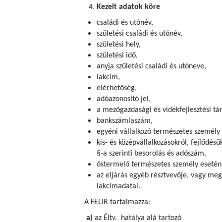
Kezelt adatok köre
családi és utónév,
születési családi és utónév,
születési hely,
születési idő,
anyja születési családi és utóneve,
lakcím,
elérhetőség,
adóazonosító jel,
a mezőgazdasági és vidékfejlesztési tám
bankszámlaszám,
egyéni vállalkozó természetes személy
kis- és középvállalkozásokról, fejlődésü
§-a szerinti besorolás és adószám,
őstermelő természetes személy esetén
az eljárás egyéb résztvevője, vagy meg
lakcímadatai.
A FELIR tartalmazza:
a)
az Éltv. hatálya alá tartozó