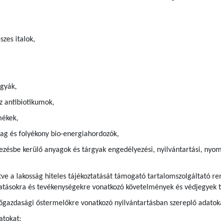
szes italok,
gyák,
z antibiotikumok,
mékek,
g és folyékony bio-energiahordozók,
ezésbe kerülő anyagok és tárgyak engedélyezési, nyilvántartási, nyom
ve a lakosság hiteles tájékoztatását támogató tartalomszolgáltató ren
ltatásokra és tevékenységekre vonatkozó követelmények és védjegyek t
gazdasági őstermelőkre vonatkozó nyilvántartásban szereplő adatok
atokat;