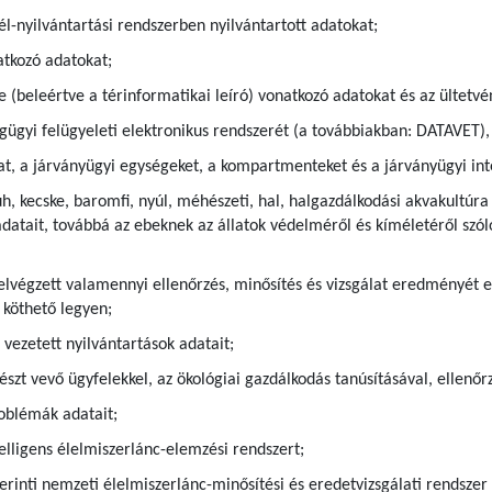
l-nyilvántartási rendszerben nyilvántartott adatokat;
atkozó adatokat;
 (beleértve a térinformatikai leíró) vonatkozó adatokat és az ültetvé
ségügyi felügyeleti elektronikus rendszerét (a továbbiakban: DATAVET
at, a járványügyi egységeket, a kompartmenteket és a járványügyi int
uh, kecske, baromfi, nyúl, méhészeti, hal, halgazdálkodási akvakultú
adatait, továbbá az ebeknek az állatok védelméről és kíméletéről szóló
elvégzett valamennyi ellenőrzés, minősítés és vizsgálat eredményét 
 köthető legyen;
 vezetett nyilvántartások adatait;
szt vevő ügyfelekkel, az ökológiai gazdálkodás tanúsításával, ellenőr
roblémák adatait;
telligens élelmiszerlánc-elemzési rendszert;
szerinti nemzeti élelmiszerlánc-minősítési és eredetvizsgálati rendsze