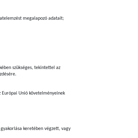
ázatelemzést megalapozó adatait;
ében szükséges, tekintettel az
ezdésére.
 az Európai Unió követelményeinek
 gyakorlása keretében végzett, vagy