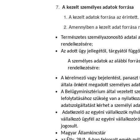
A kezelt személyes adatok forrása
A kezelt adatok forrása az érintett.
Amennyiben a kezelt adat forrása n
Természetes személyazonosító adatai a
rendelkezésére;
Az adott ügy jellegétől, tárgyától függ
A személyes adatok az alábbi forrá
rendelkezésére:
A kérelmező vagy bejelentést, panaszt 
általa önként megadott személyes adato
A Belügyminisztérium által vezetett s
lefolytatásához szükség van a nyilatko
adatszolgáltatást kérhet a személyi ada
Adatkezelő az egyéni vállalkozók nyilv
vállalkozó ügyfél az egyéni vállalkozór
jogosult.
Magyar Államkincstár