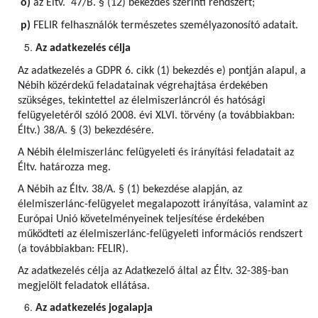
o)
az Éltv. 47/B. § (12) bekezdés szerinti rendszert;
p)
FELIR felhasználók természetes személyazonosító adatait.
Az adatkezelés célja
Az adatkezelés a GDPR 6. cikk (1) bekezdés e) pontján alapul, a
Nébih közérdekű feladatainak végrehajtása érdekében
szükséges, tekintettel az élelmiszerláncról és hatósági
felügyeletéről szóló 2008. évi XLVI. törvény (a továbbiakban:
Éltv.) 38/A. § (3) bekezdésére.
A Nébih élelmiszerlánc felügyeleti és irányítási feladatait az
Éltv. határozza meg.
A Nébih az Éltv. 38/A. § (1) bekezdése alapján, az
élelmiszerlánc-felügyelet megalapozott irányítása, valamint az
Európai Unió követelményeinek teljesítése érdekében
működteti az élelmiszerlánc-felügyeleti információs rendszert
(a továbbiakban: FELIR).
Az adatkezelés célja az Adatkezelő által az Éltv. 32-38§-ban
megjelölt feladatok ellátása.
Az adatkezelés jogalapja