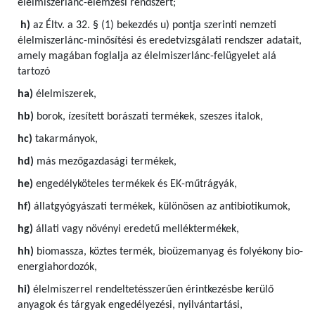
élelmiszerlánc-elemzési rendszert;
h)
az Éltv. a 32. § (1) bekezdés u) pontja szerinti nemzeti
élelmiszerlánc-minősítési és eredetvizsgálati rendszer adatait,
amely magában foglalja az élelmiszerlánc-felügyelet alá
tartozó
ha)
élelmiszerek,
hb)
borok, ízesített borászati termékek, szeszes italok,
hc)
takarmányok,
hd)
más mezőgazdasági termékek,
he)
engedélyköteles termékek és EK-műtrágyák,
hf)
állatgyógyászati termékek, különösen az antibiotikumok,
hg)
állati vagy növényi eredetű melléktermékek,
hh)
biomassza, köztes termék, bioüzemanyag és folyékony bio-
energiahordozók,
hi)
élelmiszerrel rendeltetésszerűen érintkezésbe kerülő
anyagok és tárgyak engedélyezési, nyilvántartási,