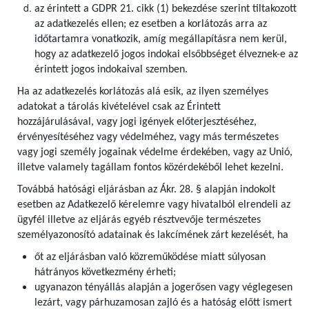
az érintett a GDPR 21. cikk (1) bekezdése szerint tiltakozott
az adatkezelés ellen; ez esetben a korlátozás arra az
időtartamra vonatkozik, amíg megállapításra nem kerül,
hogy az adatkezelő jogos indokai elsőbbséget élveznek-e az
érintett jogos indokaival szemben.
Ha az adatkezelés korlátozás alá esik, az ilyen személyes
adatokat a tárolás kivételével csak az Érintett
hozzájárulásával, vagy jogi igények előterjesztéséhez,
érvényesítéséhez vagy védelméhez, vagy más természetes
vagy jogi személy jogainak védelme érdekében, vagy az Unió,
illetve valamely tagállam fontos közérdekéből lehet kezelni.
Továbbá hatósági eljárásban az Ákr. 28. § alapján indokolt
esetben az Adatkezelő kérelemre vagy hivatalból elrendeli az
ügyfél illetve az eljárás egyéb résztvevője természetes
személyazonosító adatainak és lakcímének zárt kezelését, ha
őt az eljárásban való közreműködése miatt súlyosan
hátrányos következmény érheti;
ugyanazon tényállás alapján a jogerősen vagy véglegesen
lezárt, vagy párhuzamosan zajló és a hatóság előtt ismert