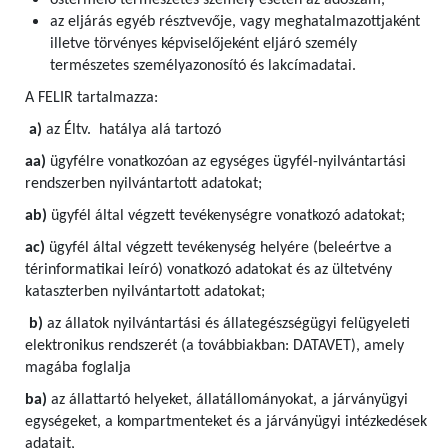
őstermelő természetes személy esetén az adószám,
az eljárás egyéb résztvevője, vagy meghatalmazottjaként
illetve törvényes képviselőjeként eljáró személy
természetes személyazonosító és lakcímadatai.
A FELIR tartalmazza:
a)
az Éltv. hatálya alá tartozó
aa)
ügyfélre vonatkozóan az egységes ügyfél-nyilvántartási
rendszerben nyilvántartott adatokat;
ab)
ügyfél által végzett tevékenységre vonatkozó adatokat;
ac)
ügyfél által végzett tevékenység helyére (beleértve a
térinformatikai leíró) vonatkozó adatokat és az ültetvény
kataszterben nyilvántartott adatokat;
b)
az állatok nyilvántartási és állategészségügyi felügyeleti
elektronikus rendszerét (a továbbiakban: DATAVET), amely
magába foglalja
ba)
az állattartó helyeket, állatállományokat, a járványügyi
egységeket, a kompartmenteket és a járványügyi intézkedések
adatait,