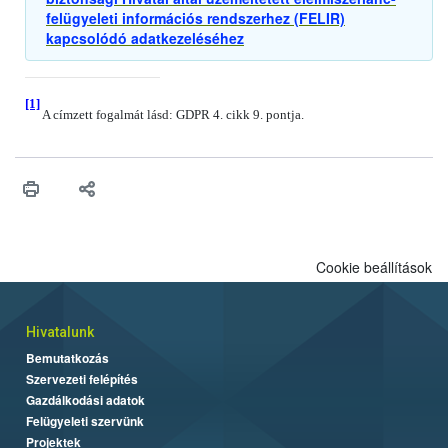
felügyeleti információs rendszerhez (FELIR)
kapcsolódó adatkezeléséhez
[1]
A címzett fogalmát lásd: GDPR 4. cikk 9. pontja.
Cookie beállítások
Hivatalunk
Bemutatkozás
Szervezeti felépítés
Gazdálkodási adatok
Felügyeleti szervünk
Projektek