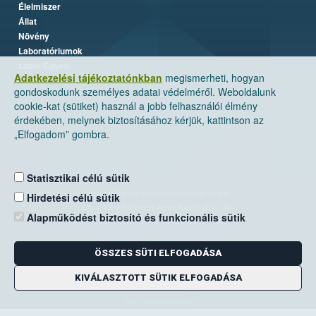
Élelmiszer
Állat
Növény
Laboratóriumok
Labor/Egyéb
Adatkezelési tájékoztatónkban
megismerheti, hogyan
gondoskodunk személyes adatai védelméről. Weboldalunk
cookie-kat (sütiket) használ a jobb felhasználói élmény
érdekében, melynek biztosításához kérjük, kattintson az
„Elfogadom” gombra.
Statisztikai célú sütik
Nemzeti Élelmiszerlánc-biztonsági Hivatal
Hirdetési célú sütik
Cím: 1024 Budapest, Keleti Károly utca. 24.
Alapműködést biztosító és funkcionális sütik
Levelezési cím: 1525 Budapest. Pf. 30.
ÖSSZES SÜTI ELFOGADÁSA
E-mail:
ugyfelszolgalat@nebih.gov.hu
Zöld szám: 06-80/263-244
KIVÁLASZTOTT SÜTIK ELFOGADÁSA
Telefon: 06-1/ 336-9000
Fax: 06-1/336-9479