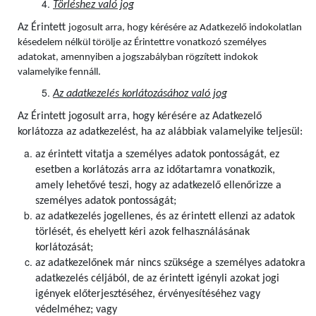
Törléshez való jog
Az Érintett
jogosult arra, hogy kérésére az Adatkezelő indokolatlan
késedelem nélkül törölje az Érintettre vonatkozó személyes
adatokat, amennyiben a jogszabályban rögzített indokok
valamelyike fennáll.
Az adatkezelés korlátozásához való jog
Az Érintett jogosult arra, hogy kérésére az Adatkezelő
korlátozza az adatkezelést, ha az alábbiak valamelyike teljesül:
az érintett vitatja a személyes adatok pontosságát, ez
esetben a korlátozás arra az időtartamra vonatkozik,
amely lehetővé teszi, hogy az adatkezelő ellenőrizze a
személyes adatok pontosságát;
az adatkezelés jogellenes, és az érintett ellenzi az adatok
törlését, és ehelyett kéri azok felhasználásának
korlátozását;
az adatkezelőnek már nincs szüksége a személyes adatokra
adatkezelés céljából, de az érintett igényli azokat jogi
igények előterjesztéséhez, érvényesítéséhez vagy
védelméhez; vagy