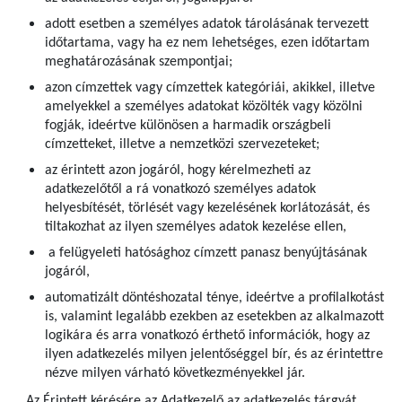
adott esetben a személyes adatok tárolásának tervezett
időtartama, vagy ha ez nem lehetséges, ezen időtartam
meghatározásának szempontjai;
azon címzettek vagy címzettek kategóriái, akikkel, illetve
amelyekkel a személyes adatokat közölték vagy közölni
fogják, ideértve különösen a harmadik országbeli
címzetteket, illetve a nemzetközi szervezeteket;
az érintett azon jogáról, hogy kérelmezheti az
adatkezelőtől a rá vonatkozó személyes adatok
helyesbítését, törlését vagy kezelésének korlátozását, és
tiltakozhat az ilyen személyes adatok kezelése ellen,
a felügyeleti hatósághoz címzett panasz benyújtásának
jogáról,
automatizált döntéshozatal ténye, ideértve a profilalkotást
is, valamint legalább ezekben az esetekben az alkalmazott
logikára és arra vonatkozó érthető információk, hogy az
ilyen adatkezelés milyen jelentőséggel bír, és az érintettre
nézve milyen várható következményekkel jár.
Az Érintett kérésére az Adatkezelő az adatkezelés tárgyát