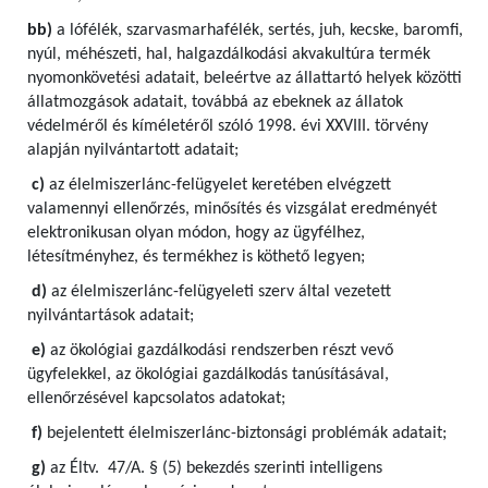
bb)
a lófélék, szarvasmarhafélék, sertés, juh, kecske, baromfi,
nyúl, méhészeti, hal, halgazdálkodási akvakultúra termék
nyomonkövetési adatait, beleértve az állattartó helyek közötti
állatmozgások adatait, továbbá az ebeknek az állatok
védelméről és kíméletéről szóló 1998. évi XXVIII. törvény
alapján nyilvántartott adatait;
c)
az élelmiszerlánc-felügyelet keretében elvégzett
valamennyi ellenőrzés, minősítés és vizsgálat eredményét
elektronikusan olyan módon, hogy az ügyfélhez,
létesítményhez, és termékhez is köthető legyen;
d)
az élelmiszerlánc-felügyeleti szerv által vezetett
nyilvántartások adatait;
e)
az ökológiai gazdálkodási rendszerben részt vevő
ügyfelekkel, az ökológiai gazdálkodás tanúsításával,
ellenőrzésével kapcsolatos adatokat;
f)
bejelentett élelmiszerlánc-biztonsági problémák adatait;
g)
az Éltv. 47/A. § (5) bekezdés szerinti intelligens