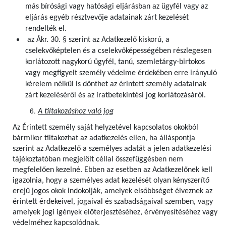
más bírósági vagy hatósági eljárásban az ügyfél vagy az
eljárás egyéb résztvevője adatainak zárt kezelését
rendelték el.
az Ákr. 30. § szerint az Adatkezelő kiskorú, a
cselekvőképtelen és a cselekvőképességében részlegesen
korlátozott nagykorú ügyfél, tanú, szemletárgy-birtokos
vagy megfigyelt személy védelme érdekében erre irányuló
kérelem nélkül is dönthet az érintett személy adatainak
zárt kezeléséről és az iratbetekintési jog korlátozásáról.
A tiltakozáshoz való jog
Az Érintett személy saját helyzetével kapcsolatos okokból
bármikor tiltakozhat az adatkezelés ellen, ha álláspontja
szerint az Adatkezelő a személyes adatát a jelen adatkezelési
tájékoztatóban megjelölt céllal összefüggésben nem
megfelelően kezelné. Ebben az esetben az Adatkezelőnek kell
igazolnia, hogy a személyes adat kezelését olyan kényszerítő
erejű jogos okok indokolják, amelyek elsőbbséget élveznek az
érintett érdekeivel, jogaival és szabadságaival szemben, vagy
amelyek jogi igények előterjesztéséhez, érvényesítéséhez vagy
védelméhez kapcsolódnak.