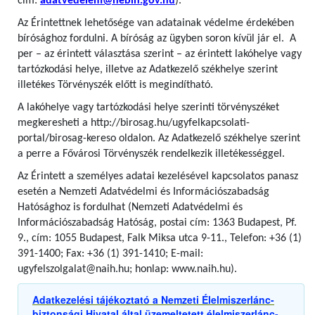
cím:
adatvedelem@nebih.gov.hu
).
Az Érintettnek lehetősége van adatainak védelme érdekében
bírósághoz fordulni. A bíróság az ügyben soron kívül jár el. A
per – az érintett választása szerint – az érintett lakóhelye vagy
tartózkodási helye, illetve az Adatkezelő székhelye szerint
illetékes Törvényszék előtt is megindítható.
A lakóhelye vagy tartózkodási helye szerinti törvényszéket
megkeresheti a http://birosag.hu/ugyfelkapcsolati-
portal/birosag-kereso oldalon. Az Adatkezelő székhelye szerint
a perre a Fővárosi Törvényszék rendelkezik illetékességgel.
Az Érintett a személyes adatai kezelésével kapcsolatos panasz
esetén a Nemzeti Adatvédelmi és Információszabadság
Hatósághoz is fordulhat (Nemzeti Adatvédelmi és
Információszabadság Hatóság, postai cím: 1363 Budapest, Pf.
9., cím: 1055 Budapest, Falk Miksa utca 9-11., Telefon: +36 (1)
391-1400; Fax: +36 (1) 391-1410; E-mail:
ugyfelszolgalat@naih.hu; honlap: www.naih.hu).
Adatkezelési tájékoztató a Nemzeti Élelmiszerlánc-
biztonsági Hivatal által üzemeltetett élelmiszerlánc-