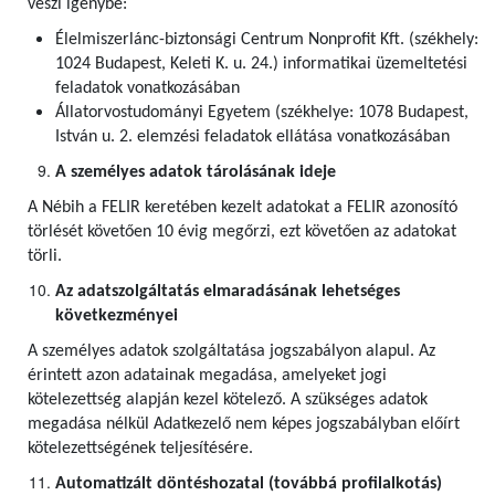
veszi igénybe:
Élelmiszerlánc-biztonsági Centrum Nonprofit Kft. (székhely:
1024 Budapest, Keleti K. u. 24.) informatikai üzemeltetési
feladatok vonatkozásában
Állatorvostudományi Egyetem (székhelye: 1078 Budapest,
István u. 2. elemzési feladatok ellátása vonatkozásában
A személyes adatok tárolásának ideje
A Nébih a FELIR keretében kezelt adatokat a FELIR azonosító
törlését követően 10 évig megőrzi, ezt követően az adatokat
törli.
Az adatszolgáltatás elmaradásának lehetséges
következményei
A személyes adatok szolgáltatása jogszabályon alapul. Az
érintett azon adatainak megadása, amelyeket jogi
kötelezettség alapján kezel kötelező. A szükséges adatok
megadása nélkül Adatkezelő nem képes jogszabályban előírt
kötelezettségének teljesítésére.
Automatizált döntéshozatal (továbbá profilalkotás)