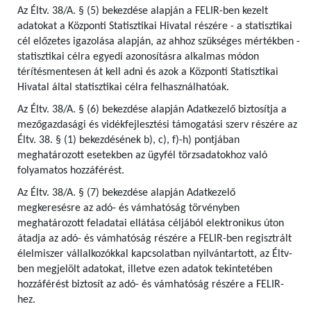
Az Éltv. 38/A. § (5) bekezdése alapján a FELIR-ben kezelt
adatokat a Központi Statisztikai Hivatal részére - a statisztikai
cél előzetes igazolása alapján, az ahhoz szükséges mértékben -
statisztikai célra egyedi azonosításra alkalmas módon
térítésmentesen át kell adni és azok a Központi Statisztikai
Hivatal által statisztikai célra felhasználhatóak.
Az Éltv. 38/A. § (6) bekezdése alapján Adatkezelő biztosítja a
mezőgazdasági és vidékfejlesztési támogatási szerv részére az
Éltv. 38. § (1) bekezdésének b), c), f)-h) pontjában
meghatározott esetekben az ügyfél törzsadatokhoz való
folyamatos hozzáférést.
Az Éltv. 38/A. § (7) bekezdése alapján Adatkezelő
megkeresésre az adó- és vámhatóság törvényben
meghatározott feladatai ellátása céljából elektronikus úton
átadja az adó- és vámhatóság részére a FELIR-ben regisztrált
élelmiszer vállalkozókkal kapcsolatban nyilvántartott, az Éltv-
ben megjelölt adatokat, illetve ezen adatok tekintetében
hozzáférést biztosít az adó- és vámhatóság részére a FELIR-
hez.