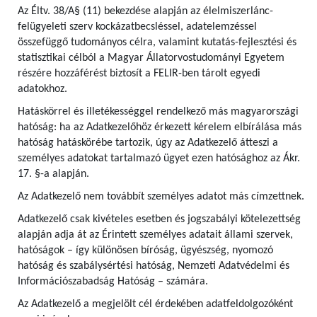
Az Éltv. 38/A§ (11) bekezdése alapján az élelmiszerlánc-
felügyeleti szerv kockázatbecsléssel, adatelemzéssel
összefüggő tudományos célra, valamint kutatás-fejlesztési és
statisztikai célból a Magyar Állatorvostudományi Egyetem
részére hozzáférést biztosít a FELIR-ben tárolt egyedi
adatokhoz.
Hatáskörrel és illetékességgel rendelkező más magyarországi
hatóság: ha az Adatkezelőhöz érkezett kérelem elbírálása más
hatóság hatáskörébe tartozik, úgy az Adatkezelő átteszi a
személyes adatokat tartalmazó ügyet ezen hatósághoz az Ákr.
17. §-a alapján.
Az Adatkezelő nem továbbít személyes adatot más címzettnek.
Adatkezelő csak kivételes esetben és jogszabályi kötelezettség
alapján adja át az Érintett személyes adatait állami szervek,
hatóságok – így különösen bíróság, ügyészség, nyomozó
hatóság és szabálysértési hatóság, Nemzeti Adatvédelmi és
Információszabadság Hatóság – számára.
Az Adatkezelő a megjelölt cél érdekében adatfeldolgozóként