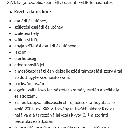
XLVI. tv. (a továbbiakban: Éltv) szerinti FELIR felhasználók
.
Kezelt adatok köre
családi és utónév,
születési családi és utónév,
születési hely,
születési idő,
anyja születési családi és utóneve,
lakcím,
elérhetőség,
adóazonosító jel,
a mezőgazdasági és vidékfejlesztési támogatási szerv által
kiadott ügyfél-azonosító szám,
bankszámlaszám,
egyéni vállalkozó természetes személy esetén a székhely
és adószám,
kis- és középvállalkozásokról, fejlődésük támogatásáról
szóló 2004. évi XXXIV. törvény (a továbbiakban: Kkvtv.)
hatálya alá tartozó vállalkozás Kkvtv. 3. §-a szerinti
besorolás és adószám,