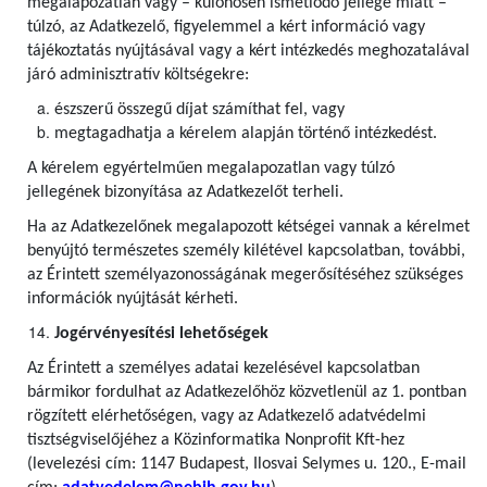
megalapozatlan vagy – különösen ismétlődő jellege miatt –
túlzó, az Adatkezelő, figyelemmel a kért információ vagy
tájékoztatás nyújtásával vagy a kért intézkedés meghozatalával
járó adminisztratív költségekre:
észszerű összegű díjat számíthat fel, vagy
megtagadhatja a kérelem alapján történő intézkedést.
A kérelem egyértelműen megalapozatlan vagy túlzó
jellegének bizonyítása az Adatkezelőt terheli.
Ha az Adatkezelőnek megalapozott kétségei vannak a kérelmet
benyújtó természetes személy kilétével kapcsolatban, további,
az Érintett személyazonosságának megerősítéséhez szükséges
információk nyújtását kérheti.
Jogérvényesítési lehetőségek
Az Érintett a személyes adatai kezelésével kapcsolatban
bármikor fordulhat az Adatkezelőhöz közvetlenül az 1. pontban
rögzített elérhetőségen, vagy az Adatkezelő adatvédelmi
tisztségviselőjéhez a Közinformatika Nonprofit Kft-hez
(levelezési cím: 1147 Budapest, Ilosvai Selymes u. 120., E-mail