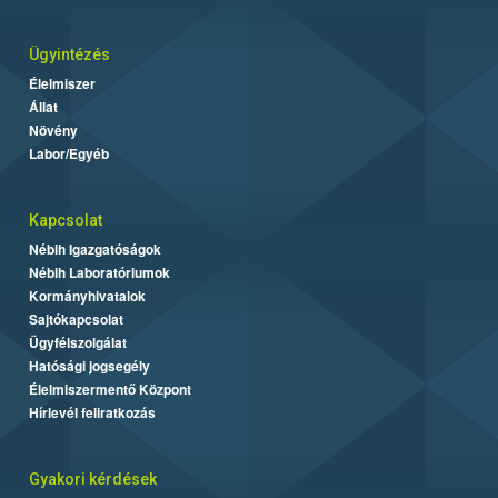
Ügyintézés
Élelmiszer
Állat
Növény
Labor/Egyéb
Kapcsolat
Nébih Igazgatóságok
Nébih Laboratóriumok
Kormányhivatalok
Sajtókapcsolat
Ügyfélszolgálat
Hatósági jogsegély
Élelmiszermentő Központ
Hírlevél feliratkozás
Gyakori kérdések