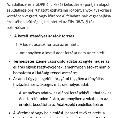
Az adatkezelés a GDPR 6. cikk (1) bekezdés e) pontján alapul,
az Adatkezelőre ruházott közhatalmi jogosítványok gyakorlása
keretében végzett, vagy közérdekű feladatainak végrehajtása
érdekében szükséges, tekintettel az Éltv. 38/A. § (3)
bekezdésére.
A kezelt személyes adatok forrása
A kezelt adatok forrása az érintett.
Amennyiben a kezelt adat forrása nem az érintett:
Természetes személyazonosító adatai az ügyfélnek és az
eljárás egyéb résztvevőjének, amennyiben azokat nem ő
bocsátotta a Hatóság rendelkezésére;
Az adott ügy jellegétől, tárgyától függően a tényállás
tisztázásához szükséges más személyes adat.
A személyes adatok az alábbi forrásokból juthatnak az
Adatkezelő tudomására, amennyiben azokat nem az
érintett bocsátotta az Adatkezelő rendelkezésére:
A kérelmező vagy bejelentést, panaszt tevő érintett: a