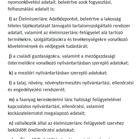
nyomonkövetési adatait, beleértve azok fogyasztási,
felhasználási adatait is;
i)
az Élelmiszerlánc Adatközpontot, beleértve a lakosság
hiteles tájékoztatását támogató tartalomszolgáltató rendszer
adatait, valamint az élelmiszerlánc-felügyelet alá tartozó
termékekre, szolgáltatásokra és tevékenységekre vonatkozó
követelmények és védjegyek tudástárát;
j)
a családi gazdaságokra, valamint a mezőgazdasági
őstermelőkre vonatkozó nyilvántartásban szereplő adatokat;
k)
a mezőőri nyilvántartásban szereplő adatokat;
l)
a talaj, növény, növénytermesztés nyilvántartási, ellenőrzési
és engedélyezési rendszerét;
m)
a faanyag kereskedelmi lánc hatósági felügyeletével
kapcsolatos nyilvántartási, ellenőrzési, valamint
kockázatelemzést megalapozó adatait;
n)
vállalkozók által az élelmiszerlánc-felügyeleti szervhez
beküldött önellenőrzési adatokat;