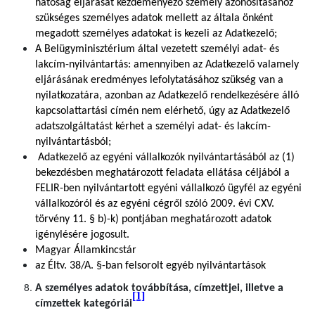
hatóság eljárását kezdeményező személy azonosításához
szükséges személyes adatok mellett az általa önként
megadott személyes adatokat is kezeli az Adatkezelő;
A Belügyminisztérium által vezetett személyi adat- és
lakcím-nyilvántartás: amennyiben az Adatkezelő valamely
eljárásának eredményes lefolytatásához szükség van a
nyilatkozatára, azonban az Adatkezelő rendelkezésére álló
kapcsolattartási címén nem elérhető, úgy az Adatkezelő
adatszolgáltatást kérhet a személyi adat- és lakcím-
nyilvántartásból;
Adatkezelő az egyéni vállalkozók nyilvántartásából az (1)
bekezdésben meghatározott feladata ellátása céljából a
FELIR-ben nyilvántartott egyéni vállalkozó ügyfél az egyéni
vállalkozóról és az egyéni cégről szóló 2009. évi CXV.
törvény 11. § b)-k) pontjában meghatározott adatok
igénylésére jogosult.
Magyar Államkincstár
az Éltv. 38/A. §-ban felsorolt egyéb nyilvántartások
A személyes adatok továbbítása, címzettjei, illetve a
[1]
címzettek kategóriái