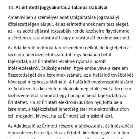
Az érintetti joggyakorlás általános szabályai
Amennyiben a személyes adat szolgáltatása jogszabályi
kötelezettségen alapul, és az érintett ennek nem tesz eleget,
az – az adott eljárási jogszabály rendelkezéseire figyelemmel –
a kérelem visszautasítását vagy elutasítását eredményezheti.
Az Adatkezelő indokolatlan késedelem nélkül, de legfeljebb a
kérelem beérkezésétől számított egy hónapon belül
tájékoztatja az Érintettet kérelme nyomán hozott
intézkedésekről. Szükség esetén, figyelembe véve a kérelem
összetettségét és a kérelmek számát, ez a határidő további két
hónappal meghosszabbítható. A határidő meghosszabbításáról
az Adatkezelő a késedelem okainak megjelölésével a kérelem
kézhezvételétől számított egy hónapon belül tájékoztatja az
Érintettet. Ha az Érintett elektronikus úton nyújtotta be a
kérelmet, a tájékoztatást lehetőség szerint elektronikus úton
kell megadni, kivéve, ha az Érintett azt másként kéri.
Az Adatkezelő az Érintett részére a tájékoztatást és intézkedést
díjmentesen biztosítja. Ha az Érintett kérelme egyértelműen