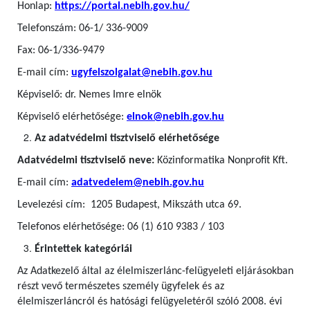
Honlap:
https://portal.nebih.gov.hu/
Telefonszám: 06-1/ 336-9009
Fax: 06-1/336-9479
E-mail cím:
ugyfelszolgalat@nebih.gov.hu
Képviselő: dr. Nemes Imre elnök
Képviselő elérhetősége:
elnok@nebih.gov.hu
Az adatvédelmi tisztviselő elérhetősége
Adatvédelmi tisztviselő neve:
Közinformatika Nonprofit Kft.
E-mail cím:
adatvedelem@nebih.gov.hu
Levelezési cím: 1205 Budapest, Mikszáth utca 69.
Telefonos elérhetősége: 06 (1) 610 9383 / 103
Érintettek kategóriái
Az Adatkezelő által az élelmiszerlánc-felügyeleti eljárásokban
részt vevő természetes személy ügyfelek
és az
élelmiszerláncról és hatósági felügyeletéről szóló 2008. évi