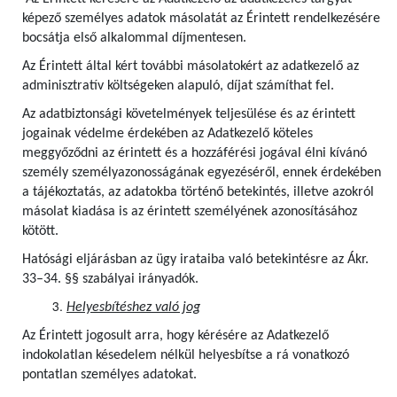
képező személyes adatok másolatát az Érintett rendelkezésére
bocsátja első alkalommal díjmentesen.
Az Érintett által kért további másolatokért az adatkezelő az
adminisztratív költségeken alapuló, díjat számíthat fel.
Az adatbiztonsági követelmények teljesülése és az érintett
jogainak védelme érdekében az Adatkezelő köteles
meggyőződni az érintett és a hozzáférési jogával élni kívánó
személy személyazonosságának egyezéséről, ennek érdekében
a tájékoztatás, az adatokba történő betekintés, illetve azokról
másolat kiadása is az érintett személyének azonosításához
kötött.
Hatósági eljárásban az ügy irataiba való betekintésre az Ákr.
33–34. §§ szabályai irányadók.
Helyesbítéshez való jog
Az Érintett jogosult arra, hogy kérésére az Adatkezelő
indokolatlan késedelem nélkül helyesbítse a rá vonatkozó
pontatlan személyes adatokat.