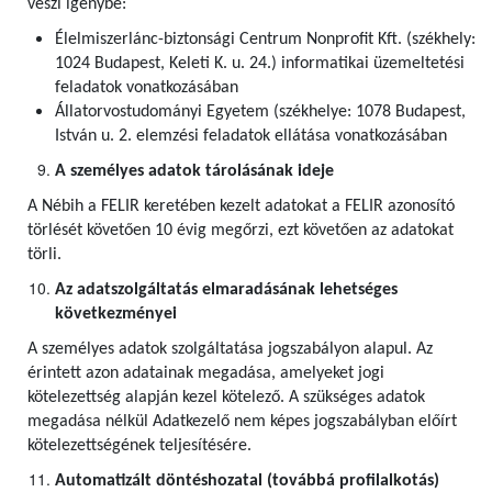
veszi igénybe:
Élelmiszerlánc-biztonsági Centrum Nonprofit Kft. (székhely:
1024 Budapest, Keleti K. u. 24.) informatikai üzemeltetési
feladatok vonatkozásában
Állatorvostudományi Egyetem (székhelye: 1078 Budapest,
István u. 2. elemzési feladatok ellátása vonatkozásában
A személyes adatok tárolásának ideje
A Nébih a FELIR keretében kezelt adatokat a FELIR azonosító
törlését követően 10 évig megőrzi, ezt követően az adatokat
törli.
Az adatszolgáltatás elmaradásának lehetséges
következményei
A személyes adatok szolgáltatása jogszabályon alapul. Az
érintett azon adatainak megadása, amelyeket jogi
kötelezettség alapján kezel kötelező. A szükséges adatok
megadása nélkül Adatkezelő nem képes jogszabályban előírt
kötelezettségének teljesítésére.
Automatizált döntéshozatal (továbbá profilalkotás)