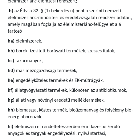
élelmiszerlánc-elemzési rendszert;
h)
az Éltv. a 32. § (1) bekezdés u) pontja szerinti nemzeti
élelmiszerlánc-minősítési és eredetvizsgálati rendszer adatait,
amely magában foglalja az élelmiszerlánc-felügyelet alá
tartozó
ha)
élelmiszerek,
hb)
borok, ízesített borászati termékek, szeszes italok,
hc)
takarmányok,
hd)
más mezőgazdasági termékek,
he)
engedélyköteles termékek és EK-műtrágyák,
hf)
állatgyógyászati termékek, különösen az antibiotikumok,
hg)
állati vagy növényi eredetű melléktermékek,
hh)
biomassza, köztes termék, bioüzemanyag és folyékony bio-
energiahordozók,
hi)
élelmiszerrel rendeltetésszerűen érintkezésbe kerülő
anyagok és tárgyak engedélyezési, nyilvántartási,