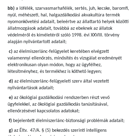
bb)
a lófélék, szarvasmarhafélék, sertés, juh, kecske, baromfi,
nyúl, méhészeti, hal, halgazdálkodási akvakultúra termék
nyomonkövetési adatait, beleértve az állattartó helyek közötti
állatmozgások adatait, továbbá az ebeknek az állatok
védelméről és kíméletéről szóló 1998. évi XXVIII. törvény
alapján nyilvántartott adatait;
c)
az élelmiszerlánc-felügyelet keretében elvégzett
valamennyi ellenőrzés, minősítés és vizsgálat eredményét
elektronikusan olyan módon, hogy az ügyfélhez,
létesítményhez, és termékhez is köthető legyen;
d)
az élelmiszerlánc-felügyeleti szerv által vezetett
nyilvántartások adatait;
e)
az ökológiai gazdálkodási rendszerben részt vevő
ügyfelekkel, az ökológiai gazdálkodás tanúsításával,
ellenőrzésével kapcsolatos adatokat;
f)
bejelentett élelmiszerlánc-biztonsági problémák adatait;
g)
az Éltv. 47/A. § (5) bekezdés szerinti intelligens