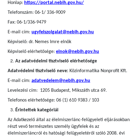
Honlap:
https://portal.nebih.gov.hu/
Telefonszám: 06-1/ 336-9009
Fax: 06-1/336-9479
E-mail cím:
ugyfelszolgalat@nebih.gov.hu
Képviselő: dr. Nemes Imre elnök
Képviselő elérhetősége:
elnok@nebih.gov.hu
Az adatvédelmi tisztviselő elérhetősége
Adatvédelmi tisztviselő neve:
Közinformatika Nonprofit Kft.
E-mail cím:
adatvedelem@nebih.gov.hu
Levelezési cím: 1205 Budapest, Mikszáth utca 69.
Telefonos elérhetősége: 06 (1) 610 9383 / 103
Érintettek kategóriái
Az Adatkezelő által az élelmiszerlánc-felügyeleti eljárásokban
részt vevő természetes személy ügyfelek
és az
élelmiszerláncról és hatósági felügyeletéről szóló 2008. évi