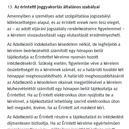
Az érintetti joggyakorlás általános szabályai
Amennyiben a személyes adat szolgáltatása jogszabályi
kötelezettségen alapul, és az érintett ennek nem tesz eleget,
az – az adott eljárási jogszabály rendelkezéseire figyelemmel –
a kérelem visszautasítását vagy elutasítását eredményezheti.
Az Adatkezelő indokolatlan késedelem nélkül, de legfeljebb a
kérelem beérkezésétől számított egy hónapon belül
tájékoztatja az Érintettet kérelme nyomán hozott
intézkedésekről. Szükség esetén, figyelembe véve a kérelem
összetettségét és a kérelmek számát, ez a határidő további két
hónappal meghosszabbítható. A határidő meghosszabbításáról
az Adatkezelő a késedelem okainak megjelölésével a kérelem
kézhezvételétől számított egy hónapon belül tájékoztatja az
Érintettet. Ha az Érintett elektronikus úton nyújtotta be a
kérelmet, a tájékoztatást lehetőség szerint elektronikus úton
kell megadni, kivéve, ha az Érintett azt másként kéri.
Az Adatkezelő az Érintett részére a tájékoztatást és intézkedést
díjmentesen biztosítja. Ha az Érintett kérelme egyértelműen