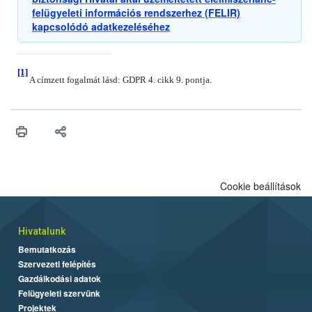
felügyeleti információs rendszerhez (FELIR)
kapcsolódó adatkezeléséhez
[1]
A címzett fogalmát lásd: GDPR 4. cikk 9. pontja.
Cookie beállítások
Hivatalunk
Bemutatkozás
Szervezeti felépítés
Gazdálkodási adatok
Felügyeleti szervünk
Projektek