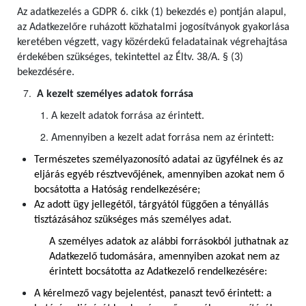
Az adatkezelés a GDPR 6. cikk (1) bekezdés e) pontján alapul,
az Adatkezelőre ruházott közhatalmi jogosítványok gyakorlása
keretében végzett, vagy közérdekű feladatainak végrehajtása
érdekében szükséges, tekintettel az Éltv. 38/A. § (3)
bekezdésére.
A kezelt személyes adatok forrása
A kezelt adatok forrása az érintett.
Amennyiben a kezelt adat forrása nem az érintett:
Természetes személyazonosító adatai az ügyfélnek és az
eljárás egyéb résztvevőjének, amennyiben azokat nem ő
bocsátotta a Hatóság rendelkezésére;
Az adott ügy jellegétől, tárgyától függően a tényállás
tisztázásához szükséges más személyes adat.
A személyes adatok az alábbi forrásokból juthatnak az
Adatkezelő tudomására, amennyiben azokat nem az
érintett bocsátotta az Adatkezelő rendelkezésére:
A kérelmező vagy bejelentést, panaszt tevő érintett: a