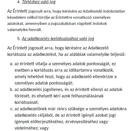
Törléshez való jog
Az Érintett
jogosult arra, hogy kérésére az Adatkezelő indokolatlan
késedelem nélkül törölje az Érintettre vonatkozó személyes
adatokat, amennyiben a jogszabályban rögzített indokok
valamelyike fennáll.
Az adatkezelés korlátozásához való jog
Az Érintett jogosult arra, hogy kérésére az Adatkezelő
korlátozza az adatkezelést, ha az alábbiak valamelyike teljesül:
az érintett vitatja a személyes adatok pontosságát, ez
esetben a korlátozás arra az időtartamra vonatkozik,
amely lehetővé teszi, hogy az adatkezelő ellenőrizze a
személyes adatok pontosságát;
az adatkezelés jogellenes, és az érintett ellenzi az adatok
törlését, és ehelyett kéri azok felhasználásának
korlátozását;
az adatkezelőnek már nincs szüksége a személyes adatokra
adatkezelés céljából, de az érintett igényli azokat jogi
igények előterjesztéséhez, érvényesítéséhez vagy
védelméhez; vagy