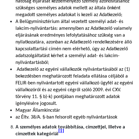
hatóság eljárását kezdeményező személy azonosításához
szükséges személyes adatok mellett az általa önként
megadott személyes adatokat is kezeli az Adatkezelő;
A Belügyminisztérium által vezetett személyi adat- és
lakcím-nyilvántartás: amennyiben az Adatkezelő valamely
eljárásának eredményes lefolytatásához szükség van a
nyilatkozatára, azonban az Adatkezelő rendelkezésére álló
kapcsolattartási címén nem elérhető, úgy az Adatkezelő
adatszolgáltatást kérhet a személyi adat- és lakcím-
nyilvántartásból;
Adatkezelő az egyéni vállalkozók nyilvántartásából az (1)
bekezdésben meghatározott feladata ellátása céljából a
FELIR-ben nyilvántartott egyéni vállalkozó ügyfél az egyéni
vállalkozóról és az egyéni cégről szóló 2009. évi CXV.
törvény 11. § b)-k) pontjában meghatározott adatok
igénylésére jogosult.
Magyar Államkincstár
az Éltv. 38/A. §-ban felsorolt egyéb nyilvántartások
A személyes adatok továbbítása, címzettjei, illetve a
[1]
címzettek kategóriái