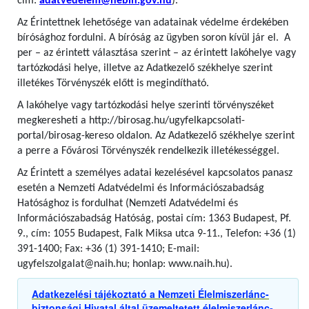
cím:
adatvedelem@nebih.gov.hu
).
Az Érintettnek lehetősége van adatainak védelme érdekében
bírósághoz fordulni. A bíróság az ügyben soron kívül jár el. A
per – az érintett választása szerint – az érintett lakóhelye vagy
tartózkodási helye, illetve az Adatkezelő székhelye szerint
illetékes Törvényszék előtt is megindítható.
A lakóhelye vagy tartózkodási helye szerinti törvényszéket
megkeresheti a http://birosag.hu/ugyfelkapcsolati-
portal/birosag-kereso oldalon. Az Adatkezelő székhelye szerint
a perre a Fővárosi Törvényszék rendelkezik illetékességgel.
Az Érintett a személyes adatai kezelésével kapcsolatos panasz
esetén a Nemzeti Adatvédelmi és Információszabadság
Hatósághoz is fordulhat (Nemzeti Adatvédelmi és
Információszabadság Hatóság, postai cím: 1363 Budapest, Pf.
9., cím: 1055 Budapest, Falk Miksa utca 9-11., Telefon: +36 (1)
391-1400; Fax: +36 (1) 391-1410; E-mail:
ugyfelszolgalat@naih.hu; honlap: www.naih.hu).
Adatkezelési tájékoztató a Nemzeti Élelmiszerlánc-
biztonsági Hivatal által üzemeltetett élelmiszerlánc-