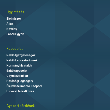
Ügyintézés
Élelmiszer
Állat
Növény
Labor/Egyéb
Kapcsolat
Nébih Igazgatóságok
Nébih Laboratóriumok
Kormányhivatalok
Sajtókapcsolat
Ügyfélszolgálat
Hatósági jogsegély
Élelmiszermentő Központ
Hírlevél feliratkozás
Gyakori kérdések