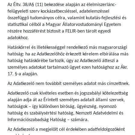
Az Éltv. 38/A§ (11) bekezdése alapján az élelmiszerlánc-
felügyeleti szerv kockázatbecsléssel, adatelemzéssel
összefüggő tudományos célra, valamint kutatás-fejlesztési és
statisztikai célból a Magyar Állatorvostudományi Egyetem
részére hozzáférést biztosít a FELIR-ben tárolt egyedi
adatokhoz.
Hatáskörrel és illetékességgel rendelkező más magyarországi
hatóság: ha az Adatkezelőhöz érkezett kérelem elbírálása más
hatóság hatáskörébe tartozik, úgy az Adatkezelő átteszi a
személyes adatokat tartalmazó ügyet ezen hatósághoz az Ákr.
17. §-a alapján.
Az Adatkezelő nem továbbít személyes adatot más címzettnek.
Adatkezelő csak kivételes esetben és jogszabályi kötelezettség
alapján adja át az Érintett személyes adatait állami szervek,
hatóságok – így különösen bíróság, ügyészség, nyomozó
hatóság és szabálysértési hatóság, Nemzeti Adatvédelmi és
Információszabadság Hatóság – számára.
Az Adatkezelő a megjelölt cél érdekében adatfeldolgozóként