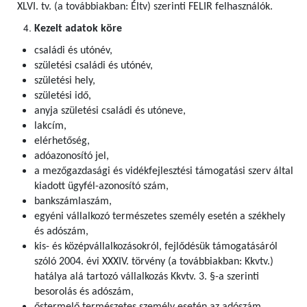
XLVI. tv. (a továbbiakban: Éltv) szerinti FELIR felhasználók
.
Kezelt adatok köre
családi és utónév,
születési családi és utónév,
születési hely,
születési idő,
anyja születési családi és utóneve,
lakcím,
elérhetőség,
adóazonosító jel,
a mezőgazdasági és vidékfejlesztési támogatási szerv által
kiadott ügyfél-azonosító szám,
bankszámlaszám,
egyéni vállalkozó természetes személy esetén a székhely
és adószám,
kis- és középvállalkozásokról, fejlődésük támogatásáról
szóló 2004. évi XXXIV. törvény (a továbbiakban: Kkvtv.)
hatálya alá tartozó vállalkozás Kkvtv. 3. §-a szerinti
besorolás és adószám,