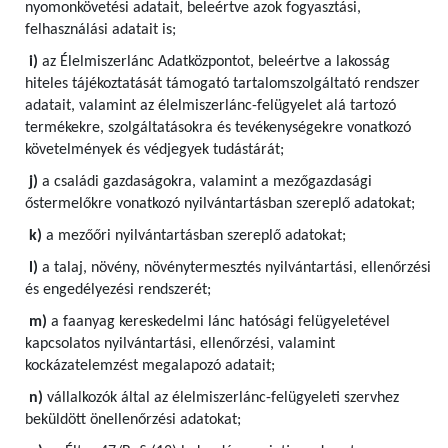
nyomonkövetési adatait, beleértve azok fogyasztási,
felhasználási adatait is;
i)
az Élelmiszerlánc Adatközpontot, beleértve a lakosság
hiteles tájékoztatását támogató tartalomszolgáltató rendszer
adatait, valamint az élelmiszerlánc-felügyelet alá tartozó
termékekre, szolgáltatásokra és tevékenységekre vonatkozó
követelmények és védjegyek tudástárát;
j)
a családi gazdaságokra, valamint a mezőgazdasági
őstermelőkre vonatkozó nyilvántartásban szereplő adatokat;
k)
a mezőőri nyilvántartásban szereplő adatokat;
l)
a talaj, növény, növénytermesztés nyilvántartási, ellenőrzési
és engedélyezési rendszerét;
m)
a faanyag kereskedelmi lánc hatósági felügyeletével
kapcsolatos nyilvántartási, ellenőrzési, valamint
kockázatelemzést megalapozó adatait;
n)
vállalkozók által az élelmiszerlánc-felügyeleti szervhez
beküldött önellenőrzési adatokat;