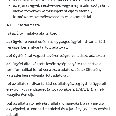
őstermelő természetes személy esetén az adószám,
az eljárás egyéb résztvevője, vagy meghatalmazottjaként
illetve törvényes képviselőjeként eljáró személy
természetes személyazonosító és lakcímadatai.
A FELIR tartalmazza:
a)
az Éltv. hatálya alá tartozó
aa)
ügyfélre vonatkozóan az egységes ügyfél-nyilvántartási
rendszerben nyilvántartott adatokat;
ab)
ügyfél által végzett tevékenységre vonatkozó adatokat;
ac)
ügyfél által végzett tevékenység helyére (beleértve a
térinformatikai leíró) vonatkozó adatokat és az ültetvény
kataszterben nyilvántartott adatokat;
b)
az állatok nyilvántartási és állategészségügyi felügyeleti
elektronikus rendszerét (a továbbiakban: DATAVET), amely
magába foglalja
ba)
az állattartó helyeket, állatállományokat, a járványügyi
egységeket, a kompartmenteket és a járványügyi intézkedések
adatait,