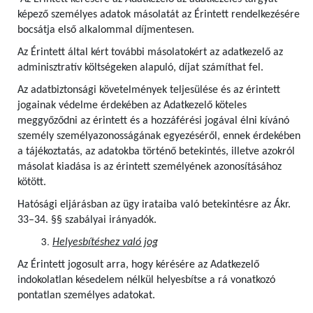
képező személyes adatok másolatát az Érintett rendelkezésére
bocsátja első alkalommal díjmentesen.
Az Érintett által kért további másolatokért az adatkezelő az
adminisztratív költségeken alapuló, díjat számíthat fel.
Az adatbiztonsági követelmények teljesülése és az érintett
jogainak védelme érdekében az Adatkezelő köteles
meggyőződni az érintett és a hozzáférési jogával élni kívánó
személy személyazonosságának egyezéséről, ennek érdekében
a tájékoztatás, az adatokba történő betekintés, illetve azokról
másolat kiadása is az érintett személyének azonosításához
kötött.
Hatósági eljárásban az ügy irataiba való betekintésre az Ákr.
33–34. §§ szabályai irányadók.
Helyesbítéshez való jog
Az Érintett jogosult arra, hogy kérésére az Adatkezelő
indokolatlan késedelem nélkül helyesbítse a rá vonatkozó
pontatlan személyes adatokat.