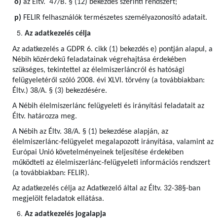
o)
az Éltv. 47/B. § (12) bekezdés szerinti rendszert;
p)
FELIR felhasználók természetes személyazonosító adatait.
Az adatkezelés célja
Az adatkezelés a GDPR 6. cikk (1) bekezdés e) pontján alapul, a
Nébih közérdekű feladatainak végrehajtása érdekében
szükséges, tekintettel az élelmiszerláncról és hatósági
felügyeletéről szóló 2008. évi XLVI. törvény (a továbbiakban:
Éltv.) 38/A. § (3) bekezdésére.
A Nébih élelmiszerlánc felügyeleti és irányítási feladatait az
Éltv. határozza meg.
A Nébih az Éltv. 38/A. § (1) bekezdése alapján, az
élelmiszerlánc-felügyelet megalapozott irányítása, valamint az
Európai Unió követelményeinek teljesítése érdekében
működteti az élelmiszerlánc-felügyeleti információs rendszert
(a továbbiakban: FELIR).
Az adatkezelés célja az Adatkezelő által az Éltv. 32-38§-ban
megjelölt feladatok ellátása.
Az adatkezelés jogalapja