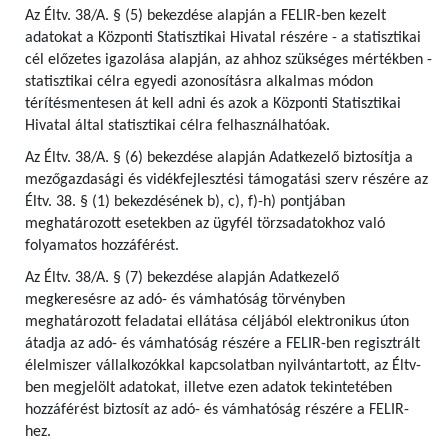
Az Éltv. 38/A. § (5) bekezdése alapján a FELIR-ben kezelt
adatokat a Központi Statisztikai Hivatal részére - a statisztikai
cél előzetes igazolása alapján, az ahhoz szükséges mértékben -
statisztikai célra egyedi azonosításra alkalmas módon
térítésmentesen át kell adni és azok a Központi Statisztikai
Hivatal által statisztikai célra felhasználhatóak.
Az Éltv. 38/A. § (6) bekezdése alapján Adatkezelő biztosítja a
mezőgazdasági és vidékfejlesztési támogatási szerv részére az
Éltv. 38. § (1) bekezdésének b), c), f)-h) pontjában
meghatározott esetekben az ügyfél törzsadatokhoz való
folyamatos hozzáférést.
Az Éltv. 38/A. § (7) bekezdése alapján Adatkezelő
megkeresésre az adó- és vámhatóság törvényben
meghatározott feladatai ellátása céljából elektronikus úton
átadja az adó- és vámhatóság részére a FELIR-ben regisztrált
élelmiszer vállalkozókkal kapcsolatban nyilvántartott, az Éltv-
ben megjelölt adatokat, illetve ezen adatok tekintetében
hozzáférést biztosít az adó- és vámhatóság részére a FELIR-
hez.