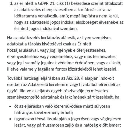
az érintett a GDPR 21. cikk (1) bekezdése szerint tiltakozott
az adatkezelés ellen; ez esetben a korlátozás arra az
időtartamra vonatkozik, amíg megállapításra nem kerül,
hogy az adatkezelő jogos indokai elsőbbséget élveznek-e az
érintett jogos indokaival szemben.
Ha az adatkezelés korlátozás alá esik, az ilyen személyes
adatokat a tárolás kivételével csak az Érintett
hozzájárulásával, vagy jogi igények előterjesztéséhez,
érvényesítéséhez vagy védelméhez, vagy más természetes
vagy jogi személy jogainak védelme érdekében, vagy az Unió,
illetve valamely tagállam fontos közérdekéből lehet kezelni.
Továbbá hatósági eljárásban az Ákr. 28. § alapján indokolt
esetben az Adatkezelő kérelemre vagy hivatalból elrendeli az
ügyfél illetve az eljárás egyéb résztvevője természetes
személyazonosító adatainak és lakcímének zárt kezelését, ha
őt az eljárásban való közreműködése miatt súlyosan
hátrányos következmény érheti;
ugyanazon tényállás alapján a jogerősen vagy véglegesen
lezárt, vagy párhuzamosan zajló és a hatóság előtt ismert