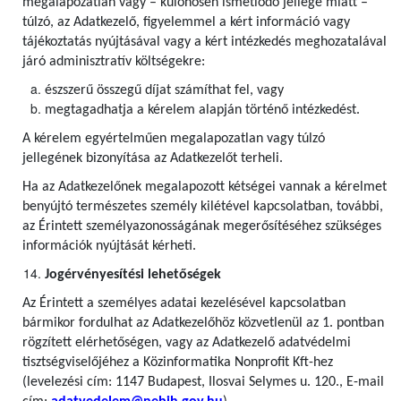
megalapozatlan vagy – különösen ismétlődő jellege miatt –
túlzó, az Adatkezelő, figyelemmel a kért információ vagy
tájékoztatás nyújtásával vagy a kért intézkedés meghozatalával
járó adminisztratív költségekre:
észszerű összegű díjat számíthat fel, vagy
megtagadhatja a kérelem alapján történő intézkedést.
A kérelem egyértelműen megalapozatlan vagy túlzó
jellegének bizonyítása az Adatkezelőt terheli.
Ha az Adatkezelőnek megalapozott kétségei vannak a kérelmet
benyújtó természetes személy kilétével kapcsolatban, további,
az Érintett személyazonosságának megerősítéséhez szükséges
információk nyújtását kérheti.
Jogérvényesítési lehetőségek
Az Érintett a személyes adatai kezelésével kapcsolatban
bármikor fordulhat az Adatkezelőhöz közvetlenül az 1. pontban
rögzített elérhetőségen, vagy az Adatkezelő adatvédelmi
tisztségviselőjéhez a Közinformatika Nonprofit Kft-hez
(levelezési cím: 1147 Budapest, Ilosvai Selymes u. 120., E-mail