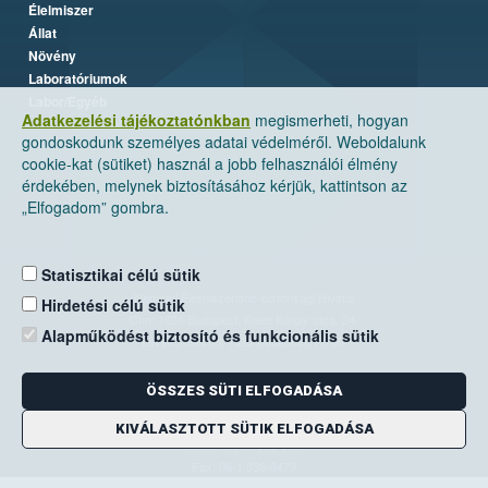
Élelmiszer
Állat
Növény
Laboratóriumok
Labor/Egyéb
Adatkezelési tájékoztatónkban
megismerheti, hogyan
gondoskodunk személyes adatai védelméről. Weboldalunk
cookie-kat (sütiket) használ a jobb felhasználói élmény
érdekében, melynek biztosításához kérjük, kattintson az
„Elfogadom” gombra.
Statisztikai célú sütik
Nemzeti Élelmiszerlánc-biztonsági Hivatal
Hirdetési célú sütik
Cím: 1024 Budapest, Keleti Károly utca. 24.
Alapműködést biztosító és funkcionális sütik
Levelezési cím: 1525 Budapest. Pf. 30.
ÖSSZES SÜTI ELFOGADÁSA
E-mail:
ugyfelszolgalat@nebih.gov.hu
Zöld szám: 06-80/263-244
KIVÁLASZTOTT SÜTIK ELFOGADÁSA
Telefon: 06-1/ 336-9000
Fax: 06-1/336-9479