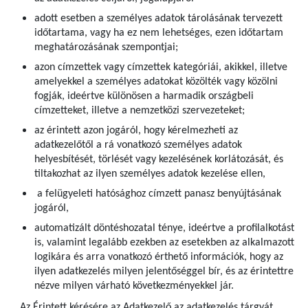
adott esetben a személyes adatok tárolásának tervezett
időtartama, vagy ha ez nem lehetséges, ezen időtartam
meghatározásának szempontjai;
azon címzettek vagy címzettek kategóriái, akikkel, illetve
amelyekkel a személyes adatokat közölték vagy közölni
fogják, ideértve különösen a harmadik országbeli
címzetteket, illetve a nemzetközi szervezeteket;
az érintett azon jogáról, hogy kérelmezheti az
adatkezelőtől a rá vonatkozó személyes adatok
helyesbítését, törlését vagy kezelésének korlátozását, és
tiltakozhat az ilyen személyes adatok kezelése ellen,
a felügyeleti hatósághoz címzett panasz benyújtásának
jogáról,
automatizált döntéshozatal ténye, ideértve a profilalkotást
is, valamint legalább ezekben az esetekben az alkalmazott
logikára és arra vonatkozó érthető információk, hogy az
ilyen adatkezelés milyen jelentőséggel bír, és az érintettre
nézve milyen várható következményekkel jár.
Az Érintett kérésére az Adatkezelő az adatkezelés tárgyát