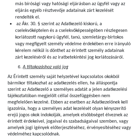
más bírósági vagy hatósági eljárásban az ügyfél vagy az
eljárás egyéb résztvevője adatainak zárt kezelését
rendelték el.
az Ákr. 30. § szerint az Adatkezelő kiskorú, a
cselekvőképtelen és a cselekvőképességében részlegesen
korlátozott nagykorú ügyfél, tanú, szemletárgy-birtokos
vagy megfigyelt személy védelme érdekében erre irányuló
kérelem nélkül is dönthet az érintett személy adatainak
zárt kezeléséről és az iratbetekintési jog korlátozásáról.
A tiltakozáshoz való jog
Az Érintett személy saját helyzetével kapcsolatos okokból
bármikor tiltakozhat az adatkezelés ellen, ha álláspontja
szerint az Adatkezelő a személyes adatát a jelen adatkezelési
tájékoztatóban megjelölt céllal összefüggésben nem
megfelelően kezelné. Ebben az esetben az Adatkezelőnek kell
igazolnia, hogy a személyes adat kezelését olyan kényszerítő
erejű jogos okok indokolják, amelyek elsőbbséget élveznek az
érintett érdekeivel, jogaival és szabadságaival szemben, vagy
amelyek jogi igények előterjesztéséhez, érvényesítéséhez vagy
védelméhez kapcsolódnak.