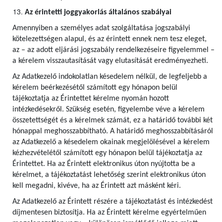
Az érintetti joggyakorlás általános szabályai
Amennyiben a személyes adat szolgáltatása jogszabályi
kötelezettségen alapul, és az érintett ennek nem tesz eleget,
az – az adott eljárási jogszabály rendelkezéseire figyelemmel –
a kérelem visszautasítását vagy elutasítását eredményezheti.
Az Adatkezelő indokolatlan késedelem nélkül, de legfeljebb a
kérelem beérkezésétől számított egy hónapon belül
tájékoztatja az Érintettet kérelme nyomán hozott
intézkedésekről. Szükség esetén, figyelembe véve a kérelem
összetettségét és a kérelmek számát, ez a határidő további két
hónappal meghosszabbítható. A határidő meghosszabbításáról
az Adatkezelő a késedelem okainak megjelölésével a kérelem
kézhezvételétől számított egy hónapon belül tájékoztatja az
Érintettet. Ha az Érintett elektronikus úton nyújtotta be a
kérelmet, a tájékoztatást lehetőség szerint elektronikus úton
kell megadni, kivéve, ha az Érintett azt másként kéri.
Az Adatkezelő az Érintett részére a tájékoztatást és intézkedést
díjmentesen biztosítja. Ha az Érintett kérelme egyértelműen