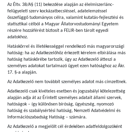
Az Éltv. 38/A§ (11) bekezdése alapján az élelmiszerlánc-
felügyeleti szerv kockázatbecsléssel, adatelemzéssel
összefüggő tudományos célra, valamint kutatás-fejlesztési és
statisztikai célból a Magyar Állatorvostudományi Egyetem
részére hozzáférést biztosít a FELIR-ben tárolt egyedi
adatokhoz.
Hatáskörrel és illetékességgel rendelkező más magyarországi
hatóság: ha az Adatkezelőhöz érkezett kérelem elbírálása más
hatóság hatáskörébe tartozik, úgy az Adatkezelő átteszi a
személyes adatokat tartalmazó ügyet ezen hatósághoz az Ákr.
17. §-a alapján.
Az Adatkezelő nem továbbít személyes adatot más címzettnek.
Adatkezelő csak kivételes esetben és jogszabályi kötelezettség
alapján adja át az Érintett személyes adatait állami szervek,
hatóságok – így különösen bíróság, ügyészség, nyomozó
hatóság és szabálysértési hatóság, Nemzeti Adatvédelmi és
Információszabadság Hatóság – számára.
Az Adatkezelő a megjelölt cél érdekében adatfeldolgozóként