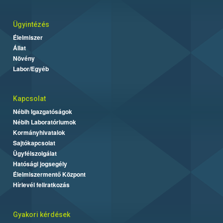
Ügyintézés
Élelmiszer
Állat
Növény
Labor/Egyéb
Kapcsolat
Nébih Igazgatóságok
Nébih Laboratóriumok
Kormányhivatalok
Sajtókapcsolat
Ügyfélszolgálat
Hatósági jogsegély
Élelmiszermentő Központ
Hírlevél feliratkozás
Gyakori kérdések