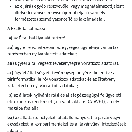
őstermelő természetes személy esetén az adószám,
az eljárás egyéb résztvevője, vagy meghatalmazottjaként
illetve törvényes képviselőjeként eljáró személy
természetes személyazonosító és lakcímadatai.
A FELIR tartalmazza:
a)
az Éltv. hatálya alá tartozó
aa)
ügyfélre vonatkozóan az egységes ügyfél-nyilvántartási
rendszerben nyilvántartott adatokat;
ab)
ügyfél által végzett tevékenységre vonatkozó adatokat;
ac)
ügyfél által végzett tevékenység helyére (beleértve a
térinformatikai leíró) vonatkozó adatokat és az ültetvény
kataszterben nyilvántartott adatokat;
b)
az állatok nyilvántartási és állategészségügyi felügyeleti
elektronikus rendszerét (a továbbiakban: DATAVET), amely
magába foglalja
ba)
az állattartó helyeket, állatállományokat, a járványügyi
egységeket, a kompartmenteket és a járványügyi intézkedések
adatait,