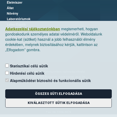
Élelmiszer
Állat
Növény
Laboratóriumok
Labor/Egyéb
Adatkezelési tájékoztatónkban
megismerheti, hogyan
gondoskodunk személyes adatai védelméről. Weboldalunk
cookie-kat (sütiket) használ a jobb felhasználói élmény
érdekében, melynek biztosításához kérjük, kattintson az
„Elfogadom” gombra.
Statisztikai célú sütik
Nemzeti Élelmiszerlánc-biztonsági Hivatal
Hirdetési célú sütik
Cím: 1024 Budapest, Keleti Károly utca. 24.
Alapműködést biztosító és funkcionális sütik
Levelezési cím: 1525 Budapest. Pf. 30.
ÖSSZES SÜTI ELFOGADÁSA
E-mail:
ugyfelszolgalat@nebih.gov.hu
Zöld szám: 06-80/263-244
KIVÁLASZTOTT SÜTIK ELFOGADÁSA
Telefon: 06-1/ 336-9000
Fax: 06-1/336-9479