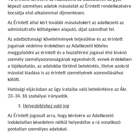
képező személyes adatok másolatát az Érintett rendelkezésére
bocsátja első alkalommal díjmentesen.
Az Érintett által kért további másolatokért az adatkezelő az
adminisztratív költségeken alapuló, díjat számíthat fel.
Az adatbiztonsági követelmények teljesülése és az érintett
jogainak védelme érdekében az Adatkezelő köteles
meggyőződni az érintett és a hozzáférési jogával élni kívánó
személy személyazonosságának egyezéséről, ennek érdekében
a tájékoztatás, az adatokba történő betekintés, illetve azokról
másolat kiadása is az érintett személyének azonosításához
kötött.
Hatósági eljárásban az ügy irataiba való betekintésre az Ákr.
33–34. §§ szabályai irányadók.
Helyesbítéshez való jog
Az Érintett jogosult arra, hogy kérésére az Adatkezelő
indokolatlan késedelem nélkül helyesbítse a rá vonatkozó
pontatlan személyes adatokat.