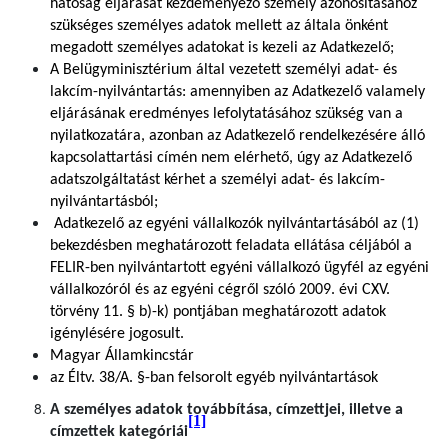
hatóság eljárását kezdeményező személy azonosításához
szükséges személyes adatok mellett az általa önként
megadott személyes adatokat is kezeli az Adatkezelő;
A Belügyminisztérium által vezetett személyi adat- és
lakcím-nyilvántartás: amennyiben az Adatkezelő valamely
eljárásának eredményes lefolytatásához szükség van a
nyilatkozatára, azonban az Adatkezelő rendelkezésére álló
kapcsolattartási címén nem elérhető, úgy az Adatkezelő
adatszolgáltatást kérhet a személyi adat- és lakcím-
nyilvántartásból;
Adatkezelő az egyéni vállalkozók nyilvántartásából az (1)
bekezdésben meghatározott feladata ellátása céljából a
FELIR-ben nyilvántartott egyéni vállalkozó ügyfél az egyéni
vállalkozóról és az egyéni cégről szóló 2009. évi CXV.
törvény 11. § b)-k) pontjában meghatározott adatok
igénylésére jogosult.
Magyar Államkincstár
az Éltv. 38/A. §-ban felsorolt egyéb nyilvántartások
A személyes adatok továbbítása, címzettjei, illetve a
[1]
címzettek kategóriái