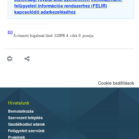
felügyeleti információs rendszerhez (FELIR)
kapcsolódó adatkezeléséhez
[1]
A címzett fogalmát lásd: GDPR 4. cikk 9. pontja.
Cookie beállítások
Hivatalunk
Bemutatkozás
Szervezeti felépítés
Gazdálkodási adatok
Felügyeleti szervünk
Projektek