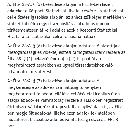
Az Éltv. 38/A. § (5) bekezdése alapján a FELIR-ben kezelt
adatokat a Központi Statisztikai Hivatal részére - a statisztikai
cél előzetes igazolása alapján, az ahhoz szükséges mértékben -
statisztikai célra egyedi azonosításra alkalmas módon
térítésmentesen át kell adni és azok a Központi Statisztikai
Hivatal által statisztikai célra felhasználhatóak.
Az Éltv. 38/A. § (6) bekezdése alapján Adatkezelő biztosítja a
mezőgazdasági és vidékfejlesztési támogatási szerv részére az
Éltv. 38. § (1) bekezdésének b), c), f)-h) pontjában
meghatározott esetekben az ügyfél törzsadatokhoz való
folyamatos hozzáférést.
Az Éltv. 38/A. § (7) bekezdése alapján Adatkezelő
megkeresésre az adó- és vámhatóság törvényben
meghatározott feladatai ellátása céljából elektronikus úton
átadja az adó- és vámhatóság részére a FELIR-ben regisztrált
élelmiszer vállalkozókkal kapcsolatban nyilvántartott, az Éltv-
ben megjelölt adatokat, illetve ezen adatok tekintetében
hozzáférést biztosít az adó- és vámhatóság részére a FELIR-
hez.