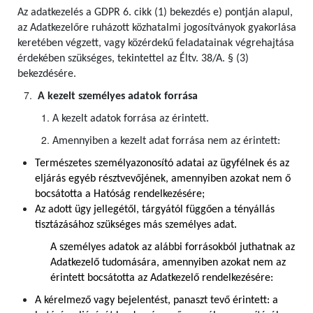
Az adatkezelés a GDPR 6. cikk (1) bekezdés e) pontján alapul,
az Adatkezelőre ruházott közhatalmi jogosítványok gyakorlása
keretében végzett, vagy közérdekű feladatainak végrehajtása
érdekében szükséges, tekintettel az Éltv. 38/A. § (3)
bekezdésére.
A kezelt személyes adatok forrása
A kezelt adatok forrása az érintett.
Amennyiben a kezelt adat forrása nem az érintett:
Természetes személyazonosító adatai az ügyfélnek és az
eljárás egyéb résztvevőjének, amennyiben azokat nem ő
bocsátotta a Hatóság rendelkezésére;
Az adott ügy jellegétől, tárgyától függően a tényállás
tisztázásához szükséges más személyes adat.
A személyes adatok az alábbi forrásokból juthatnak az
Adatkezelő tudomására, amennyiben azokat nem az
érintett bocsátotta az Adatkezelő rendelkezésére:
A kérelmező vagy bejelentést, panaszt tevő érintett: a