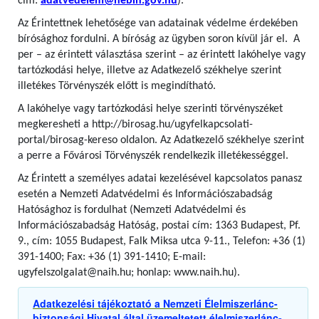
cím:
adatvedelem@nebih.gov.hu
).
Az Érintettnek lehetősége van adatainak védelme érdekében
bírósághoz fordulni. A bíróság az ügyben soron kívül jár el. A
per – az érintett választása szerint – az érintett lakóhelye vagy
tartózkodási helye, illetve az Adatkezelő székhelye szerint
illetékes Törvényszék előtt is megindítható.
A lakóhelye vagy tartózkodási helye szerinti törvényszéket
megkeresheti a http://birosag.hu/ugyfelkapcsolati-
portal/birosag-kereso oldalon. Az Adatkezelő székhelye szerint
a perre a Fővárosi Törvényszék rendelkezik illetékességgel.
Az Érintett a személyes adatai kezelésével kapcsolatos panasz
esetén a Nemzeti Adatvédelmi és Információszabadság
Hatósághoz is fordulhat (Nemzeti Adatvédelmi és
Információszabadság Hatóság, postai cím: 1363 Budapest, Pf.
9., cím: 1055 Budapest, Falk Miksa utca 9-11., Telefon: +36 (1)
391-1400; Fax: +36 (1) 391-1410; E-mail:
ugyfelszolgalat@naih.hu; honlap: www.naih.hu).
Adatkezelési tájékoztató a Nemzeti Élelmiszerlánc-
biztonsági Hivatal által üzemeltetett élelmiszerlánc-