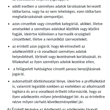
adott esetben a személyes adatok tárolásának tervezett
időtartama, vagy ha ez nem lehetséges, ezen időtartam
meghatározásának szempontjai;
azon címzettek vagy címzettek kategóriái, akikkel, illetve
amelyekkel a személyes adatokat közölték vagy közölni
fogják, ideértve különösen a harmadik országbeli
címzetteket, illetve a nemzetközi szervezeteket;
az érintett azon jogáról, hogy kérelmezheti az
adatkezelőtől a rá vonatkozó személyes adatok
helyesbítését, törlését vagy kezelésének korlátozását, és
tiltakozhat az ilyen személyes adatok kezelése ellen,
a felügyeleti hatósághoz címzett panasz benyújtásának
jogáról,
automatizált döntéshozatal ténye, ideértve a profilalkotást
is, valamint legalább ezekben az esetekben az alkalmazott
logikára és arra vonatkozó érthető információk, hogy az
ilyen adatkezelés milyen jelentőséggel bír, és az érintettre
nézve milyen várható következményekkel jár.
Az Érintett kérésére az Adatkezelő az adatkezelés tárgyát