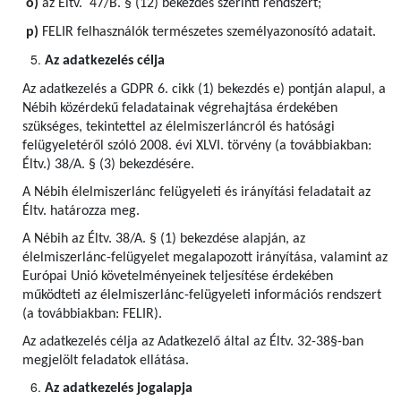
o)
az Éltv. 47/B. § (12) bekezdés szerinti rendszert;
p)
FELIR felhasználók természetes személyazonosító adatait.
Az adatkezelés célja
Az adatkezelés a GDPR 6. cikk (1) bekezdés e) pontján alapul, a
Nébih közérdekű feladatainak végrehajtása érdekében
szükséges, tekintettel az élelmiszerláncról és hatósági
felügyeletéről szóló 2008. évi XLVI. törvény (a továbbiakban:
Éltv.) 38/A. § (3) bekezdésére.
A Nébih élelmiszerlánc felügyeleti és irányítási feladatait az
Éltv. határozza meg.
A Nébih az Éltv. 38/A. § (1) bekezdése alapján, az
élelmiszerlánc-felügyelet megalapozott irányítása, valamint az
Európai Unió követelményeinek teljesítése érdekében
működteti az élelmiszerlánc-felügyeleti információs rendszert
(a továbbiakban: FELIR).
Az adatkezelés célja az Adatkezelő által az Éltv. 32-38§-ban
megjelölt feladatok ellátása.
Az adatkezelés jogalapja