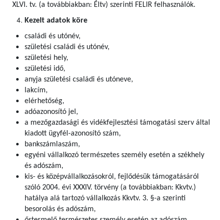
XLVI. tv. (a továbbiakban: Éltv) szerinti FELIR felhasználók
.
Kezelt adatok köre
családi és utónév,
születési családi és utónév,
születési hely,
születési idő,
anyja születési családi és utóneve,
lakcím,
elérhetőség,
adóazonosító jel,
a mezőgazdasági és vidékfejlesztési támogatási szerv által
kiadott ügyfél-azonosító szám,
bankszámlaszám,
egyéni vállalkozó természetes személy esetén a székhely
és adószám,
kis- és középvállalkozásokról, fejlődésük támogatásáról
szóló 2004. évi XXXIV. törvény (a továbbiakban: Kkvtv.)
hatálya alá tartozó vállalkozás Kkvtv. 3. §-a szerinti
besorolás és adószám,