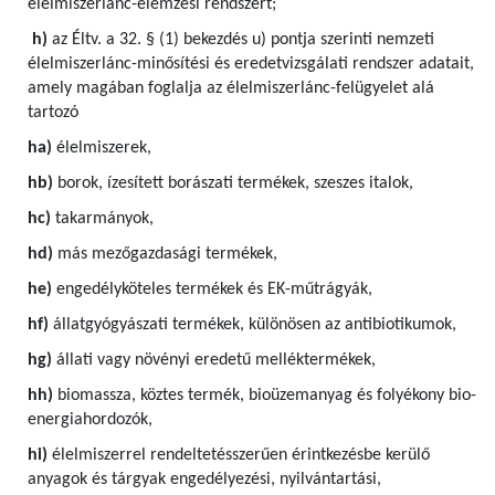
élelmiszerlánc-elemzési rendszert;
h)
az Éltv. a 32. § (1) bekezdés u) pontja szerinti nemzeti
élelmiszerlánc-minősítési és eredetvizsgálati rendszer adatait,
amely magában foglalja az élelmiszerlánc-felügyelet alá
tartozó
ha)
élelmiszerek,
hb)
borok, ízesített borászati termékek, szeszes italok,
hc)
takarmányok,
hd)
más mezőgazdasági termékek,
he)
engedélyköteles termékek és EK-műtrágyák,
hf)
állatgyógyászati termékek, különösen az antibiotikumok,
hg)
állati vagy növényi eredetű melléktermékek,
hh)
biomassza, köztes termék, bioüzemanyag és folyékony bio-
energiahordozók,
hi)
élelmiszerrel rendeltetésszerűen érintkezésbe kerülő
anyagok és tárgyak engedélyezési, nyilvántartási,