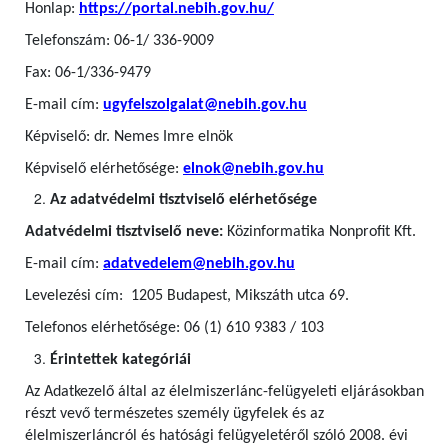
Honlap:
https://portal.nebih.gov.hu/
Telefonszám: 06-1/ 336-9009
Fax: 06-1/336-9479
E-mail cím:
ugyfelszolgalat@nebih.gov.hu
Képviselő: dr. Nemes Imre elnök
Képviselő elérhetősége:
elnok@nebih.gov.hu
Az adatvédelmi tisztviselő elérhetősége
Adatvédelmi tisztviselő neve:
Közinformatika Nonprofit Kft.
E-mail cím:
adatvedelem@nebih.gov.hu
Levelezési cím: 1205 Budapest, Mikszáth utca 69.
Telefonos elérhetősége: 06 (1) 610 9383 / 103
Érintettek kategóriái
Az Adatkezelő által az élelmiszerlánc-felügyeleti eljárásokban
részt vevő természetes személy ügyfelek
és az
élelmiszerláncról és hatósági felügyeletéről szóló 2008. évi