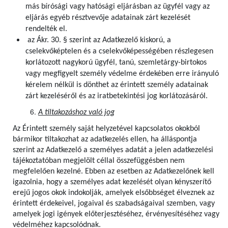
más bírósági vagy hatósági eljárásban az ügyfél vagy az
eljárás egyéb résztvevője adatainak zárt kezelését
rendelték el.
az Ákr. 30. § szerint az Adatkezelő kiskorú, a
cselekvőképtelen és a cselekvőképességében részlegesen
korlátozott nagykorú ügyfél, tanú, szemletárgy-birtokos
vagy megfigyelt személy védelme érdekében erre irányuló
kérelem nélkül is dönthet az érintett személy adatainak
zárt kezeléséről és az iratbetekintési jog korlátozásáról.
A tiltakozáshoz való jog
Az Érintett személy saját helyzetével kapcsolatos okokból
bármikor tiltakozhat az adatkezelés ellen, ha álláspontja
szerint az Adatkezelő a személyes adatát a jelen adatkezelési
tájékoztatóban megjelölt céllal összefüggésben nem
megfelelően kezelné. Ebben az esetben az Adatkezelőnek kell
igazolnia, hogy a személyes adat kezelését olyan kényszerítő
erejű jogos okok indokolják, amelyek elsőbbséget élveznek az
érintett érdekeivel, jogaival és szabadságaival szemben, vagy
amelyek jogi igények előterjesztéséhez, érvényesítéséhez vagy
védelméhez kapcsolódnak.