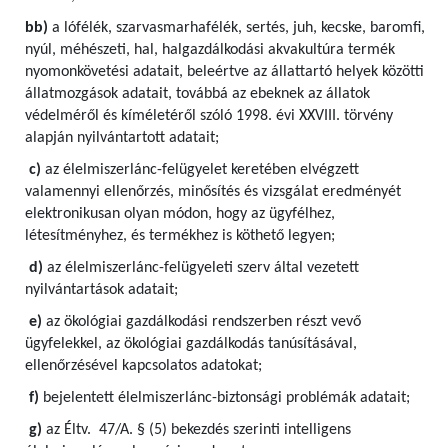
bb)
a lófélék, szarvasmarhafélék, sertés, juh, kecske, baromfi,
nyúl, méhészeti, hal, halgazdálkodási akvakultúra termék
nyomonkövetési adatait, beleértve az állattartó helyek közötti
állatmozgások adatait, továbbá az ebeknek az állatok
védelméről és kíméletéről szóló 1998. évi XXVIII. törvény
alapján nyilvántartott adatait;
c)
az élelmiszerlánc-felügyelet keretében elvégzett
valamennyi ellenőrzés, minősítés és vizsgálat eredményét
elektronikusan olyan módon, hogy az ügyfélhez,
létesítményhez, és termékhez is köthető legyen;
d)
az élelmiszerlánc-felügyeleti szerv által vezetett
nyilvántartások adatait;
e)
az ökológiai gazdálkodási rendszerben részt vevő
ügyfelekkel, az ökológiai gazdálkodás tanúsításával,
ellenőrzésével kapcsolatos adatokat;
f)
bejelentett élelmiszerlánc-biztonsági problémák adatait;
g)
az Éltv. 47/A. § (5) bekezdés szerinti intelligens