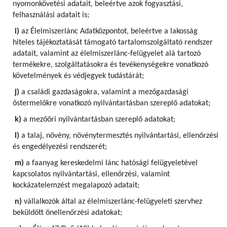
nyomonkövetési adatait, beleértve azok fogyasztási,
felhasználási adatait is;
i)
az Élelmiszerlánc Adatközpontot, beleértve a lakosság
hiteles tájékoztatását támogató tartalomszolgáltató rendszer
adatait, valamint az élelmiszerlánc-felügyelet alá tartozó
termékekre, szolgáltatásokra és tevékenységekre vonatkozó
követelmények és védjegyek tudástárát;
j)
a családi gazdaságokra, valamint a mezőgazdasági
őstermelőkre vonatkozó nyilvántartásban szereplő adatokat;
k)
a mezőőri nyilvántartásban szereplő adatokat;
l)
a talaj, növény, növénytermesztés nyilvántartási, ellenőrzési
és engedélyezési rendszerét;
m)
a faanyag kereskedelmi lánc hatósági felügyeletével
kapcsolatos nyilvántartási, ellenőrzési, valamint
kockázatelemzést megalapozó adatait;
n)
vállalkozók által az élelmiszerlánc-felügyeleti szervhez
beküldött önellenőrzési adatokat;