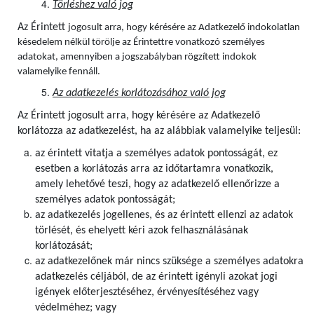
Törléshez való jog
Az Érintett
jogosult arra, hogy kérésére az Adatkezelő indokolatlan
késedelem nélkül törölje az Érintettre vonatkozó személyes
adatokat, amennyiben a jogszabályban rögzített indokok
valamelyike fennáll.
Az adatkezelés korlátozásához való jog
Az Érintett jogosult arra, hogy kérésére az Adatkezelő
korlátozza az adatkezelést, ha az alábbiak valamelyike teljesül:
az érintett vitatja a személyes adatok pontosságát, ez
esetben a korlátozás arra az időtartamra vonatkozik,
amely lehetővé teszi, hogy az adatkezelő ellenőrizze a
személyes adatok pontosságát;
az adatkezelés jogellenes, és az érintett ellenzi az adatok
törlését, és ehelyett kéri azok felhasználásának
korlátozását;
az adatkezelőnek már nincs szüksége a személyes adatokra
adatkezelés céljából, de az érintett igényli azokat jogi
igények előterjesztéséhez, érvényesítéséhez vagy
védelméhez; vagy