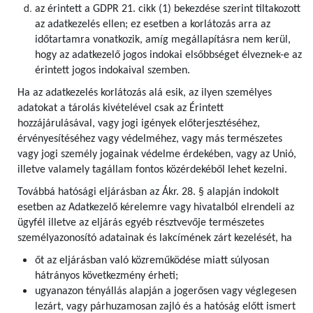
az érintett a GDPR 21. cikk (1) bekezdése szerint tiltakozott
az adatkezelés ellen; ez esetben a korlátozás arra az
időtartamra vonatkozik, amíg megállapításra nem kerül,
hogy az adatkezelő jogos indokai elsőbbséget élveznek-e az
érintett jogos indokaival szemben.
Ha az adatkezelés korlátozás alá esik, az ilyen személyes
adatokat a tárolás kivételével csak az Érintett
hozzájárulásával, vagy jogi igények előterjesztéséhez,
érvényesítéséhez vagy védelméhez, vagy más természetes
vagy jogi személy jogainak védelme érdekében, vagy az Unió,
illetve valamely tagállam fontos közérdekéből lehet kezelni.
Továbbá hatósági eljárásban az Ákr. 28. § alapján indokolt
esetben az Adatkezelő kérelemre vagy hivatalból elrendeli az
ügyfél illetve az eljárás egyéb résztvevője természetes
személyazonosító adatainak és lakcímének zárt kezelését, ha
őt az eljárásban való közreműködése miatt súlyosan
hátrányos következmény érheti;
ugyanazon tényállás alapján a jogerősen vagy véglegesen
lezárt, vagy párhuzamosan zajló és a hatóság előtt ismert