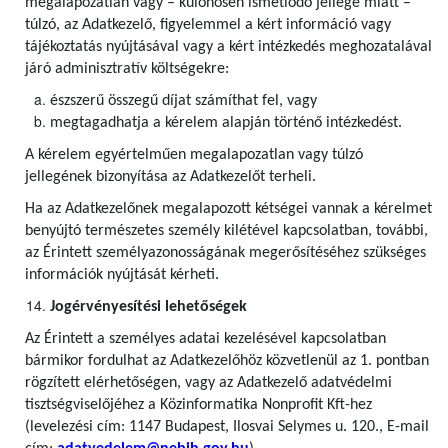
megalapozatlan vagy – különösen ismétlődő jellege miatt –
túlzó, az Adatkezelő, figyelemmel a kért információ vagy
tájékoztatás nyújtásával vagy a kért intézkedés meghozatalával
járó adminisztratív költségekre:
észszerű összegű díjat számíthat fel, vagy
megtagadhatja a kérelem alapján történő intézkedést.
A kérelem egyértelműen megalapozatlan vagy túlzó
jellegének bizonyítása az Adatkezelőt terheli.
Ha az Adatkezelőnek megalapozott kétségei vannak a kérelmet
benyújtó természetes személy kilétével kapcsolatban, további,
az Érintett személyazonosságának megerősítéséhez szükséges
információk nyújtását kérheti.
Jogérvényesítési lehetőségek
Az Érintett a személyes adatai kezelésével kapcsolatban
bármikor fordulhat az Adatkezelőhöz közvetlenül az 1. pontban
rögzített elérhetőségen, vagy az Adatkezelő adatvédelmi
tisztségviselőjéhez a Közinformatika Nonprofit Kft-hez
(levelezési cím: 1147 Budapest, Ilosvai Selymes u. 120., E-mail