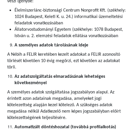
veszi igénybe:
Élelmiszerlánc-biztonsági Centrum Nonprofit Kft. (székhely:
1024 Budapest, Keleti K. u. 24.) informatikai üzemeltetési
feladatok vonatkozásában
Állatorvostudományi Egyetem (székhelye: 1078 Budapest,
István u. 2. elemzési feladatok ellátása vonatkozásában
A személyes adatok tárolásának ideje
A Nébih a FELIR keretében kezelt adatokat a FELIR azonosító
törlését követően 10 évig megőrzi, ezt követően az adatokat
törli.
Az adatszolgáltatás elmaradásának lehetséges
következményei
A személyes adatok szolgáltatása jogszabályon alapul. Az
érintett azon adatainak megadása, amelyeket jogi
kötelezettség alapján kezel kötelező. A szükséges adatok
megadása nélkül Adatkezelő nem képes jogszabályban előírt
kötelezettségének teljesítésére.
Automatizált döntéshozatal (továbbá profilalkotás)