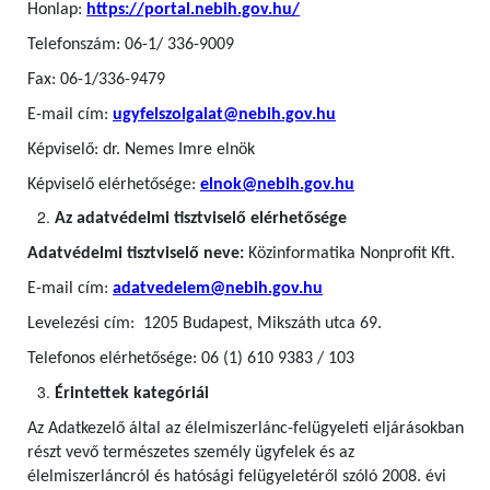
Honlap:
https://portal.nebih.gov.hu/
Telefonszám: 06-1/ 336-9009
Fax: 06-1/336-9479
E-mail cím:
ugyfelszolgalat@nebih.gov.hu
Képviselő: dr. Nemes Imre elnök
Képviselő elérhetősége:
elnok@nebih.gov.hu
Az adatvédelmi tisztviselő elérhetősége
Adatvédelmi tisztviselő neve:
Közinformatika Nonprofit Kft.
E-mail cím:
adatvedelem@nebih.gov.hu
Levelezési cím: 1205 Budapest, Mikszáth utca 69.
Telefonos elérhetősége: 06 (1) 610 9383 / 103
Érintettek kategóriái
Az Adatkezelő által az élelmiszerlánc-felügyeleti eljárásokban
részt vevő természetes személy ügyfelek
és az
élelmiszerláncról és hatósági felügyeletéről szóló 2008. évi