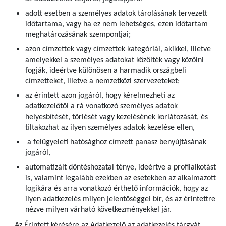
adott esetben a személyes adatok tárolásának tervezett
időtartama, vagy ha ez nem lehetséges, ezen időtartam
meghatározásának szempontjai;
azon címzettek vagy címzettek kategóriái, akikkel, illetve
amelyekkel a személyes adatokat közölték vagy közölni
fogják, ideértve különösen a harmadik országbeli
címzetteket, illetve a nemzetközi szervezeteket;
az érintett azon jogáról, hogy kérelmezheti az
adatkezelőtől a rá vonatkozó személyes adatok
helyesbítését, törlését vagy kezelésének korlátozását, és
tiltakozhat az ilyen személyes adatok kezelése ellen,
a felügyeleti hatósághoz címzett panasz benyújtásának
jogáról,
automatizált döntéshozatal ténye, ideértve a profilalkotást
is, valamint legalább ezekben az esetekben az alkalmazott
logikára és arra vonatkozó érthető információk, hogy az
ilyen adatkezelés milyen jelentőséggel bír, és az érintettre
nézve milyen várható következményekkel jár.
Az Érintett kérésére az Adatkezelő az adatkezelés tárgyát