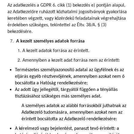
Az adatkezelés a GDPR 6. cikk (1) bekezdés e) pontján alapul,
az Adatkezelőre ruházott közhatalmi jogosítványok gyakorlása
keretében végzett, vagy közérdekű feladatainak végrehajtása
érdekében szükséges, tekintettel az Éltv. 38/A. § (3)
bekezdésére.
A kezelt személyes adatok forrása
A kezelt adatok forrása az érintett.
Amennyiben a kezelt adat forrása nem az érintett:
Természetes személyazonosító adatai az ügyfélnek és az
eljárás egyéb résztvevőjének, amennyiben azokat nem ő
bocsátotta a Hatóság rendelkezésére;
Az adott ügy jellegétől, tárgyától függően a tényállás
tisztázásához szükséges más személyes adat.
A személyes adatok az alábbi forrásokból juthatnak az
Adatkezelő tudomására, amennyiben azokat nem az
érintett bocsátotta az Adatkezelő rendelkezésére:
A kérelmező vagy bejelentést, panaszt tevő érintett: a