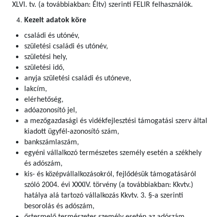
XLVI. tv. (a továbbiakban: Éltv) szerinti FELIR felhasználók
.
Kezelt adatok köre
családi és utónév,
születési családi és utónév,
születési hely,
születési idő,
anyja születési családi és utóneve,
lakcím,
elérhetőség,
adóazonosító jel,
a mezőgazdasági és vidékfejlesztési támogatási szerv által
kiadott ügyfél-azonosító szám,
bankszámlaszám,
egyéni vállalkozó természetes személy esetén a székhely
és adószám,
kis- és középvállalkozásokról, fejlődésük támogatásáról
szóló 2004. évi XXXIV. törvény (a továbbiakban: Kkvtv.)
hatálya alá tartozó vállalkozás Kkvtv. 3. §-a szerinti
besorolás és adószám,