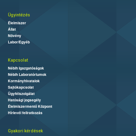
Ügyintézés
Élelmiszer
Állat
Növény
Labor/Egyéb
Kapcsolat
Nébih Igazgatóságok
Nébih Laboratóriumok
Kormányhivatalok
Sajtókapcsolat
Ügyfélszolgálat
Hatósági jogsegély
Élelmiszermentő Központ
Hírlevél feliratkozás
Gyakori kérdések