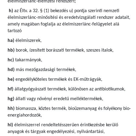
élelmiszerlánc-elemzési rendszert;
h)
az Éltv. a 32. § (1) bekezdés u) pontja szerinti nemzeti
élelmiszerlánc-minősítési és eredetvizsgálati rendszer adatait,
amely magában foglalja az élelmiszerlánc-felügyelet alá
tartozó
ha)
élelmiszerek,
hb)
borok, ízesített borászati termékek, szeszes italok,
hc)
takarmányok,
hd)
más mezőgazdasági termékek,
he)
engedélyköteles termékek és EK-műtrágyák,
hf)
állatgyógyászati termékek, különösen az antibiotikumok,
hg)
állati vagy növényi eredetű melléktermékek,
hh)
biomassza, köztes termék, bioüzemanyag és folyékony bio-
energiahordozók,
hi)
élelmiszerrel rendeltetésszerűen érintkezésbe kerülő
anyagok és tárgyak engedélyezési, nyilvántartási,