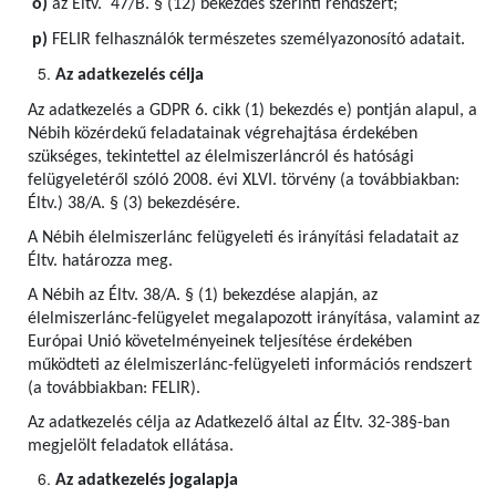
o)
az Éltv. 47/B. § (12) bekezdés szerinti rendszert;
p)
FELIR felhasználók természetes személyazonosító adatait.
Az adatkezelés célja
Az adatkezelés a GDPR 6. cikk (1) bekezdés e) pontján alapul, a
Nébih közérdekű feladatainak végrehajtása érdekében
szükséges, tekintettel az élelmiszerláncról és hatósági
felügyeletéről szóló 2008. évi XLVI. törvény (a továbbiakban:
Éltv.) 38/A. § (3) bekezdésére.
A Nébih élelmiszerlánc felügyeleti és irányítási feladatait az
Éltv. határozza meg.
A Nébih az Éltv. 38/A. § (1) bekezdése alapján, az
élelmiszerlánc-felügyelet megalapozott irányítása, valamint az
Európai Unió követelményeinek teljesítése érdekében
működteti az élelmiszerlánc-felügyeleti információs rendszert
(a továbbiakban: FELIR).
Az adatkezelés célja az Adatkezelő által az Éltv. 32-38§-ban
megjelölt feladatok ellátása.
Az adatkezelés jogalapja