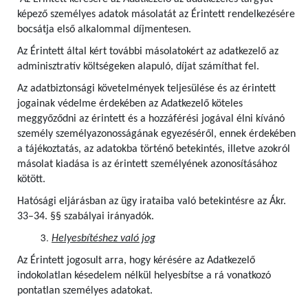
képező személyes adatok másolatát az Érintett rendelkezésére
bocsátja első alkalommal díjmentesen.
Az Érintett által kért további másolatokért az adatkezelő az
adminisztratív költségeken alapuló, díjat számíthat fel.
Az adatbiztonsági követelmények teljesülése és az érintett
jogainak védelme érdekében az Adatkezelő köteles
meggyőződni az érintett és a hozzáférési jogával élni kívánó
személy személyazonosságának egyezéséről, ennek érdekében
a tájékoztatás, az adatokba történő betekintés, illetve azokról
másolat kiadása is az érintett személyének azonosításához
kötött.
Hatósági eljárásban az ügy irataiba való betekintésre az Ákr.
33–34. §§ szabályai irányadók.
Helyesbítéshez való jog
Az Érintett jogosult arra, hogy kérésére az Adatkezelő
indokolatlan késedelem nélkül helyesbítse a rá vonatkozó
pontatlan személyes adatokat.