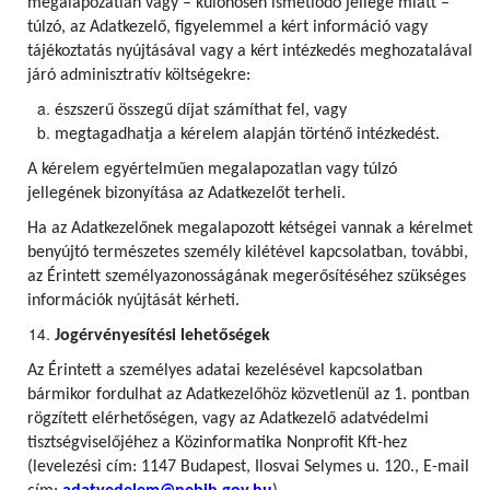
megalapozatlan vagy – különösen ismétlődő jellege miatt –
túlzó, az Adatkezelő, figyelemmel a kért információ vagy
tájékoztatás nyújtásával vagy a kért intézkedés meghozatalával
járó adminisztratív költségekre:
észszerű összegű díjat számíthat fel, vagy
megtagadhatja a kérelem alapján történő intézkedést.
A kérelem egyértelműen megalapozatlan vagy túlzó
jellegének bizonyítása az Adatkezelőt terheli.
Ha az Adatkezelőnek megalapozott kétségei vannak a kérelmet
benyújtó természetes személy kilétével kapcsolatban, további,
az Érintett személyazonosságának megerősítéséhez szükséges
információk nyújtását kérheti.
Jogérvényesítési lehetőségek
Az Érintett a személyes adatai kezelésével kapcsolatban
bármikor fordulhat az Adatkezelőhöz közvetlenül az 1. pontban
rögzített elérhetőségen, vagy az Adatkezelő adatvédelmi
tisztségviselőjéhez a Közinformatika Nonprofit Kft-hez
(levelezési cím: 1147 Budapest, Ilosvai Selymes u. 120., E-mail