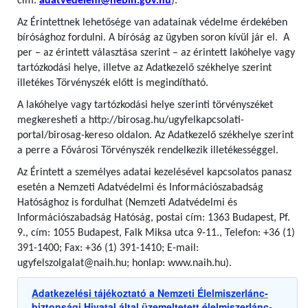
cím:
adatvedelem@nebih.gov.hu
).
Az Érintettnek lehetősége van adatainak védelme érdekében
bírósághoz fordulni. A bíróság az ügyben soron kívül jár el. A
per – az érintett választása szerint – az érintett lakóhelye vagy
tartózkodási helye, illetve az Adatkezelő székhelye szerint
illetékes Törvényszék előtt is megindítható.
A lakóhelye vagy tartózkodási helye szerinti törvényszéket
megkeresheti a http://birosag.hu/ugyfelkapcsolati-
portal/birosag-kereso oldalon. Az Adatkezelő székhelye szerint
a perre a Fővárosi Törvényszék rendelkezik illetékességgel.
Az Érintett a személyes adatai kezelésével kapcsolatos panasz
esetén a Nemzeti Adatvédelmi és Információszabadság
Hatósághoz is fordulhat (Nemzeti Adatvédelmi és
Információszabadság Hatóság, postai cím: 1363 Budapest, Pf.
9., cím: 1055 Budapest, Falk Miksa utca 9-11., Telefon: +36 (1)
391-1400; Fax: +36 (1) 391-1410; E-mail:
ugyfelszolgalat@naih.hu; honlap: www.naih.hu).
Adatkezelési tájékoztató a Nemzeti Élelmiszerlánc-
biztonsági Hivatal által üzemeltetett élelmiszerlánc-