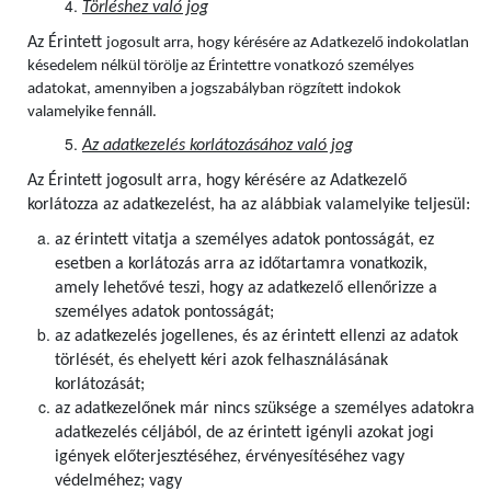
Törléshez való jog
Az Érintett
jogosult arra, hogy kérésére az Adatkezelő indokolatlan
késedelem nélkül törölje az Érintettre vonatkozó személyes
adatokat, amennyiben a jogszabályban rögzített indokok
valamelyike fennáll.
Az adatkezelés korlátozásához való jog
Az Érintett jogosult arra, hogy kérésére az Adatkezelő
korlátozza az adatkezelést, ha az alábbiak valamelyike teljesül:
az érintett vitatja a személyes adatok pontosságát, ez
esetben a korlátozás arra az időtartamra vonatkozik,
amely lehetővé teszi, hogy az adatkezelő ellenőrizze a
személyes adatok pontosságát;
az adatkezelés jogellenes, és az érintett ellenzi az adatok
törlését, és ehelyett kéri azok felhasználásának
korlátozását;
az adatkezelőnek már nincs szüksége a személyes adatokra
adatkezelés céljából, de az érintett igényli azokat jogi
igények előterjesztéséhez, érvényesítéséhez vagy
védelméhez; vagy