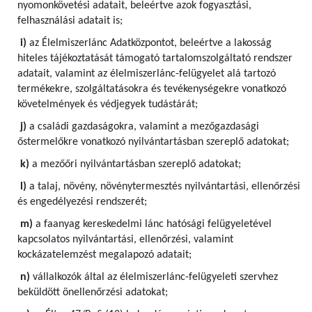
nyomonkövetési adatait, beleértve azok fogyasztási,
felhasználási adatait is;
i)
az Élelmiszerlánc Adatközpontot, beleértve a lakosság
hiteles tájékoztatását támogató tartalomszolgáltató rendszer
adatait, valamint az élelmiszerlánc-felügyelet alá tartozó
termékekre, szolgáltatásokra és tevékenységekre vonatkozó
követelmények és védjegyek tudástárát;
j)
a családi gazdaságokra, valamint a mezőgazdasági
őstermelőkre vonatkozó nyilvántartásban szereplő adatokat;
k)
a mezőőri nyilvántartásban szereplő adatokat;
l)
a talaj, növény, növénytermesztés nyilvántartási, ellenőrzési
és engedélyezési rendszerét;
m)
a faanyag kereskedelmi lánc hatósági felügyeletével
kapcsolatos nyilvántartási, ellenőrzési, valamint
kockázatelemzést megalapozó adatait;
n)
vállalkozók által az élelmiszerlánc-felügyeleti szervhez
beküldött önellenőrzési adatokat;