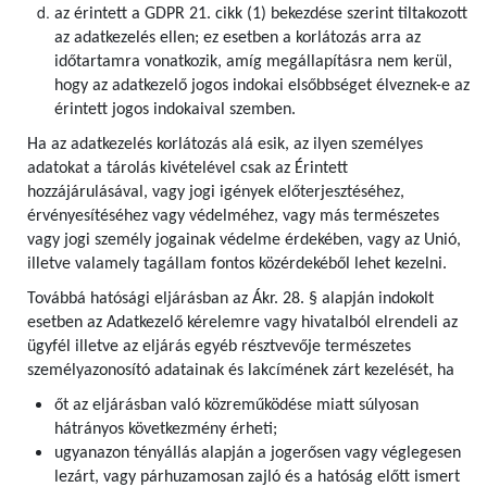
az érintett a GDPR 21. cikk (1) bekezdése szerint tiltakozott
az adatkezelés ellen; ez esetben a korlátozás arra az
időtartamra vonatkozik, amíg megállapításra nem kerül,
hogy az adatkezelő jogos indokai elsőbbséget élveznek-e az
érintett jogos indokaival szemben.
Ha az adatkezelés korlátozás alá esik, az ilyen személyes
adatokat a tárolás kivételével csak az Érintett
hozzájárulásával, vagy jogi igények előterjesztéséhez,
érvényesítéséhez vagy védelméhez, vagy más természetes
vagy jogi személy jogainak védelme érdekében, vagy az Unió,
illetve valamely tagállam fontos közérdekéből lehet kezelni.
Továbbá hatósági eljárásban az Ákr. 28. § alapján indokolt
esetben az Adatkezelő kérelemre vagy hivatalból elrendeli az
ügyfél illetve az eljárás egyéb résztvevője természetes
személyazonosító adatainak és lakcímének zárt kezelését, ha
őt az eljárásban való közreműködése miatt súlyosan
hátrányos következmény érheti;
ugyanazon tényállás alapján a jogerősen vagy véglegesen
lezárt, vagy párhuzamosan zajló és a hatóság előtt ismert