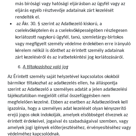
más bírósági vagy hatósági eljárásban az ügyfél vagy az
eljárás egyéb résztvevője adatainak zárt kezelését
rendelték el.
az Ákr. 30. § szerint az Adatkezelő kiskorú, a
cselekvőképtelen és a cselekvőképességében részlegesen
korlátozott nagykorú ügyfél, tanú, szemletárgy-birtokos
vagy megfigyelt személy védelme érdekében erre irányuló
kérelem nélkül is dönthet az érintett személy adatainak
zárt kezeléséről és az iratbetekintési jog korlátozásáról.
A tiltakozáshoz való jog
Az Érintett személy saját helyzetével kapcsolatos okokból
bármikor tiltakozhat az adatkezelés ellen, ha álláspontja
szerint az Adatkezelő a személyes adatát a jelen adatkezelési
tájékoztatóban megjelölt céllal összefüggésben nem
megfelelően kezelné. Ebben az esetben az Adatkezelőnek kell
igazolnia, hogy a személyes adat kezelését olyan kényszerítő
erejű jogos okok indokolják, amelyek elsőbbséget élveznek az
érintett érdekeivel, jogaival és szabadságaival szemben, vagy
amelyek jogi igények előterjesztéséhez, érvényesítéséhez vagy
védelméhez kapcsolódnak.