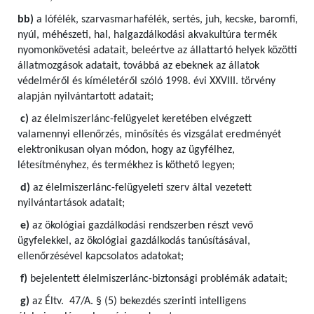
bb)
a lófélék, szarvasmarhafélék, sertés, juh, kecske, baromfi,
nyúl, méhészeti, hal, halgazdálkodási akvakultúra termék
nyomonkövetési adatait, beleértve az állattartó helyek közötti
állatmozgások adatait, továbbá az ebeknek az állatok
védelméről és kíméletéről szóló 1998. évi XXVIII. törvény
alapján nyilvántartott adatait;
c)
az élelmiszerlánc-felügyelet keretében elvégzett
valamennyi ellenőrzés, minősítés és vizsgálat eredményét
elektronikusan olyan módon, hogy az ügyfélhez,
létesítményhez, és termékhez is köthető legyen;
d)
az élelmiszerlánc-felügyeleti szerv által vezetett
nyilvántartások adatait;
e)
az ökológiai gazdálkodási rendszerben részt vevő
ügyfelekkel, az ökológiai gazdálkodás tanúsításával,
ellenőrzésével kapcsolatos adatokat;
f)
bejelentett élelmiszerlánc-biztonsági problémák adatait;
g)
az Éltv. 47/A. § (5) bekezdés szerinti intelligens