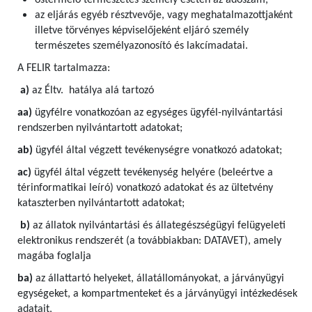
őstermelő természetes személy esetén az adószám,
az eljárás egyéb résztvevője, vagy meghatalmazottjaként
illetve törvényes képviselőjeként eljáró személy
természetes személyazonosító és lakcímadatai.
A FELIR tartalmazza:
a)
az Éltv. hatálya alá tartozó
aa)
ügyfélre vonatkozóan az egységes ügyfél-nyilvántartási
rendszerben nyilvántartott adatokat;
ab)
ügyfél által végzett tevékenységre vonatkozó adatokat;
ac)
ügyfél által végzett tevékenység helyére (beleértve a
térinformatikai leíró) vonatkozó adatokat és az ültetvény
kataszterben nyilvántartott adatokat;
b)
az állatok nyilvántartási és állategészségügyi felügyeleti
elektronikus rendszerét (a továbbiakban: DATAVET), amely
magába foglalja
ba)
az állattartó helyeket, állatállományokat, a járványügyi
egységeket, a kompartmenteket és a járványügyi intézkedések
adatait,