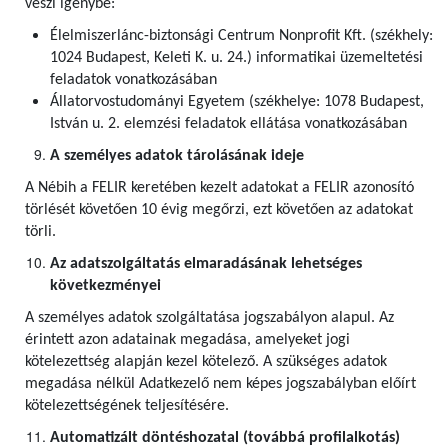
veszi igénybe:
Élelmiszerlánc-biztonsági Centrum Nonprofit Kft. (székhely:
1024 Budapest, Keleti K. u. 24.) informatikai üzemeltetési
feladatok vonatkozásában
Állatorvostudományi Egyetem (székhelye: 1078 Budapest,
István u. 2. elemzési feladatok ellátása vonatkozásában
A személyes adatok tárolásának ideje
A Nébih a FELIR keretében kezelt adatokat a FELIR azonosító
törlését követően 10 évig megőrzi, ezt követően az adatokat
törli.
Az adatszolgáltatás elmaradásának lehetséges
következményei
A személyes adatok szolgáltatása jogszabályon alapul. Az
érintett azon adatainak megadása, amelyeket jogi
kötelezettség alapján kezel kötelező. A szükséges adatok
megadása nélkül Adatkezelő nem képes jogszabályban előírt
kötelezettségének teljesítésére.
Automatizált döntéshozatal (továbbá profilalkotás)