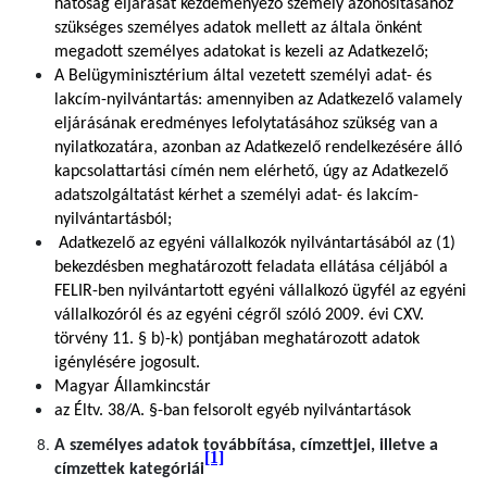
hatóság eljárását kezdeményező személy azonosításához
szükséges személyes adatok mellett az általa önként
megadott személyes adatokat is kezeli az Adatkezelő;
A Belügyminisztérium által vezetett személyi adat- és
lakcím-nyilvántartás: amennyiben az Adatkezelő valamely
eljárásának eredményes lefolytatásához szükség van a
nyilatkozatára, azonban az Adatkezelő rendelkezésére álló
kapcsolattartási címén nem elérhető, úgy az Adatkezelő
adatszolgáltatást kérhet a személyi adat- és lakcím-
nyilvántartásból;
Adatkezelő az egyéni vállalkozók nyilvántartásából az (1)
bekezdésben meghatározott feladata ellátása céljából a
FELIR-ben nyilvántartott egyéni vállalkozó ügyfél az egyéni
vállalkozóról és az egyéni cégről szóló 2009. évi CXV.
törvény 11. § b)-k) pontjában meghatározott adatok
igénylésére jogosult.
Magyar Államkincstár
az Éltv. 38/A. §-ban felsorolt egyéb nyilvántartások
A személyes adatok továbbítása, címzettjei, illetve a
[1]
címzettek kategóriái