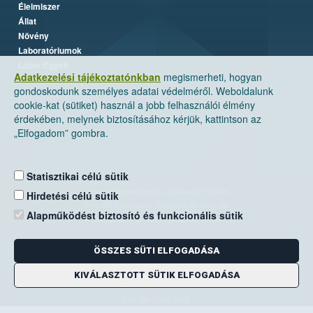
Élelmiszer
Állat
Növény
Laboratóriumok
Labor/Egyéb
Adatkezelési tájékoztatónkban
megismerheti, hogyan
gondoskodunk személyes adatai védelméről. Weboldalunk
cookie-kat (sütiket) használ a jobb felhasználói élmény
érdekében, melynek biztosításához kérjük, kattintson az
„Elfogadom” gombra.
Statisztikai célú sütik
Nemzeti Élelmiszerlánc-biztonsági Hivatal
Hirdetési célú sütik
Cím: 1024 Budapest, Keleti Károly utca. 24.
Alapműködést biztosító és funkcionális sütik
Levelezési cím: 1525 Budapest. Pf. 30.
ÖSSZES SÜTI ELFOGADÁSA
E-mail:
ugyfelszolgalat@nebih.gov.hu
Zöld szám: 06-80/263-244
KIVÁLASZTOTT SÜTIK ELFOGADÁSA
Telefon: 06-1/ 336-9000
Fax: 06-1/336-9479