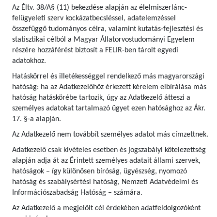
Az Éltv. 38/A§ (11) bekezdése alapján az élelmiszerlánc-
felügyeleti szerv kockázatbecsléssel, adatelemzéssel
összefüggő tudományos célra, valamint kutatás-fejlesztési és
statisztikai célból a Magyar Állatorvostudományi Egyetem
részére hozzáférést biztosít a FELIR-ben tárolt egyedi
adatokhoz.
Hatáskörrel és illetékességgel rendelkező más magyarországi
hatóság: ha az Adatkezelőhöz érkezett kérelem elbírálása más
hatóság hatáskörébe tartozik, úgy az Adatkezelő átteszi a
személyes adatokat tartalmazó ügyet ezen hatósághoz az Ákr.
17. §-a alapján.
Az Adatkezelő nem továbbít személyes adatot más címzettnek.
Adatkezelő csak kivételes esetben és jogszabályi kötelezettség
alapján adja át az Érintett személyes adatait állami szervek,
hatóságok – így különösen bíróság, ügyészség, nyomozó
hatóság és szabálysértési hatóság, Nemzeti Adatvédelmi és
Információszabadság Hatóság – számára.
Az Adatkezelő a megjelölt cél érdekében adatfeldolgozóként