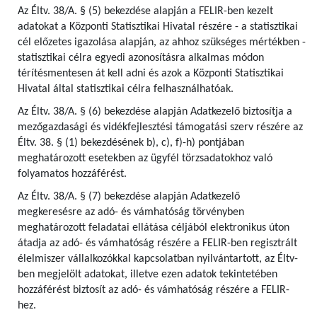
Az Éltv. 38/A. § (5) bekezdése alapján a FELIR-ben kezelt
adatokat a Központi Statisztikai Hivatal részére - a statisztikai
cél előzetes igazolása alapján, az ahhoz szükséges mértékben -
statisztikai célra egyedi azonosításra alkalmas módon
térítésmentesen át kell adni és azok a Központi Statisztikai
Hivatal által statisztikai célra felhasználhatóak.
Az Éltv. 38/A. § (6) bekezdése alapján Adatkezelő biztosítja a
mezőgazdasági és vidékfejlesztési támogatási szerv részére az
Éltv. 38. § (1) bekezdésének b), c), f)-h) pontjában
meghatározott esetekben az ügyfél törzsadatokhoz való
folyamatos hozzáférést.
Az Éltv. 38/A. § (7) bekezdése alapján Adatkezelő
megkeresésre az adó- és vámhatóság törvényben
meghatározott feladatai ellátása céljából elektronikus úton
átadja az adó- és vámhatóság részére a FELIR-ben regisztrált
élelmiszer vállalkozókkal kapcsolatban nyilvántartott, az Éltv-
ben megjelölt adatokat, illetve ezen adatok tekintetében
hozzáférést biztosít az adó- és vámhatóság részére a FELIR-
hez.