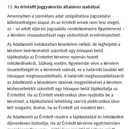
Az érintetti joggyakorlás általános szabályai
Amennyiben a személyes adat szolgáltatása jogszabályi
kötelezettségen alapul, és az érintett ennek nem tesz eleget,
az – az adott eljárási jogszabály rendelkezéseire figyelemmel –
a kérelem visszautasítását vagy elutasítását eredményezheti.
Az Adatkezelő indokolatlan késedelem nélkül, de legfeljebb a
kérelem beérkezésétől számított egy hónapon belül
tájékoztatja az Érintettet kérelme nyomán hozott
intézkedésekről. Szükség esetén, figyelembe véve a kérelem
összetettségét és a kérelmek számát, ez a határidő további két
hónappal meghosszabbítható. A határidő meghosszabbításáról
az Adatkezelő a késedelem okainak megjelölésével a kérelem
kézhezvételétől számított egy hónapon belül tájékoztatja az
Érintettet. Ha az Érintett elektronikus úton nyújtotta be a
kérelmet, a tájékoztatást lehetőség szerint elektronikus úton
kell megadni, kivéve, ha az Érintett azt másként kéri.
Az Adatkezelő az Érintett részére a tájékoztatást és intézkedést
díjmentesen biztosítja. Ha az Érintett kérelme egyértelműen