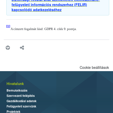
felügyeleti információs rendszerhez (FELIR)
kapcsolódó adatkezeléséhez
[1]
A címzett fogalmát lásd: GDPR 4. cikk 9. pontja.
Cookie beállítások
Hivatalunk
Bemutatkozás
Szervezeti felépítés
Gazdálkodási adatok
Felügyeleti szervünk
Projektek