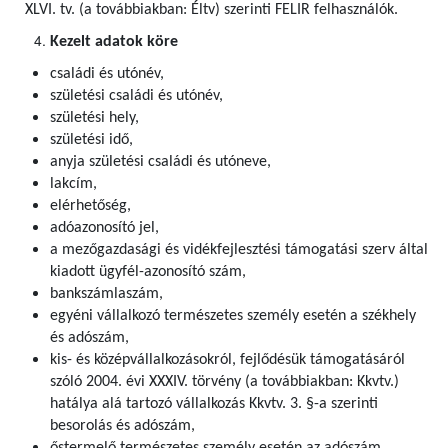
XLVI. tv. (a továbbiakban: Éltv) szerinti FELIR felhasználók
.
Kezelt adatok köre
családi és utónév,
születési családi és utónév,
születési hely,
születési idő,
anyja születési családi és utóneve,
lakcím,
elérhetőség,
adóazonosító jel,
a mezőgazdasági és vidékfejlesztési támogatási szerv által
kiadott ügyfél-azonosító szám,
bankszámlaszám,
egyéni vállalkozó természetes személy esetén a székhely
és adószám,
kis- és középvállalkozásokról, fejlődésük támogatásáról
szóló 2004. évi XXXIV. törvény (a továbbiakban: Kkvtv.)
hatálya alá tartozó vállalkozás Kkvtv. 3. §-a szerinti
besorolás és adószám,