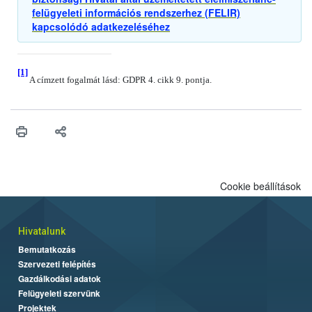
felügyeleti információs rendszerhez (FELIR)
kapcsolódó adatkezeléséhez
[1]
A címzett fogalmát lásd: GDPR 4. cikk 9. pontja.
Cookie beállítások
Hivatalunk
Bemutatkozás
Szervezeti felépítés
Gazdálkodási adatok
Felügyeleti szervünk
Projektek