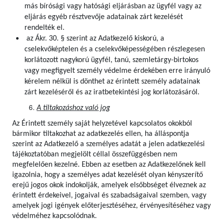
más bírósági vagy hatósági eljárásban az ügyfél vagy az
eljárás egyéb résztvevője adatainak zárt kezelését
rendelték el.
az Ákr. 30. § szerint az Adatkezelő kiskorú, a
cselekvőképtelen és a cselekvőképességében részlegesen
korlátozott nagykorú ügyfél, tanú, szemletárgy-birtokos
vagy megfigyelt személy védelme érdekében erre irányuló
kérelem nélkül is dönthet az érintett személy adatainak
zárt kezeléséről és az iratbetekintési jog korlátozásáról.
A tiltakozáshoz való jog
Az Érintett személy saját helyzetével kapcsolatos okokból
bármikor tiltakozhat az adatkezelés ellen, ha álláspontja
szerint az Adatkezelő a személyes adatát a jelen adatkezelési
tájékoztatóban megjelölt céllal összefüggésben nem
megfelelően kezelné. Ebben az esetben az Adatkezelőnek kell
igazolnia, hogy a személyes adat kezelését olyan kényszerítő
erejű jogos okok indokolják, amelyek elsőbbséget élveznek az
érintett érdekeivel, jogaival és szabadságaival szemben, vagy
amelyek jogi igények előterjesztéséhez, érvényesítéséhez vagy
védelméhez kapcsolódnak.