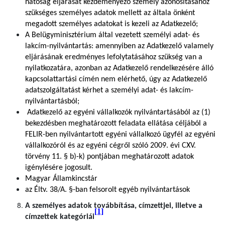
hatóság eljárását kezdeményező személy azonosításához
szükséges személyes adatok mellett az általa önként
megadott személyes adatokat is kezeli az Adatkezelő;
A Belügyminisztérium által vezetett személyi adat- és
lakcím-nyilvántartás: amennyiben az Adatkezelő valamely
eljárásának eredményes lefolytatásához szükség van a
nyilatkozatára, azonban az Adatkezelő rendelkezésére álló
kapcsolattartási címén nem elérhető, úgy az Adatkezelő
adatszolgáltatást kérhet a személyi adat- és lakcím-
nyilvántartásból;
Adatkezelő az egyéni vállalkozók nyilvántartásából az (1)
bekezdésben meghatározott feladata ellátása céljából a
FELIR-ben nyilvántartott egyéni vállalkozó ügyfél az egyéni
vállalkozóról és az egyéni cégről szóló 2009. évi CXV.
törvény 11. § b)-k) pontjában meghatározott adatok
igénylésére jogosult.
Magyar Államkincstár
az Éltv. 38/A. §-ban felsorolt egyéb nyilvántartások
A személyes adatok továbbítása, címzettjei, illetve a
[1]
címzettek kategóriái