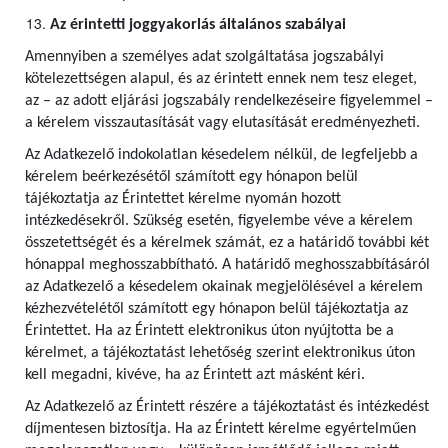
Az érintetti joggyakorlás általános szabályai
Amennyiben a személyes adat szolgáltatása jogszabályi
kötelezettségen alapul, és az érintett ennek nem tesz eleget,
az – az adott eljárási jogszabály rendelkezéseire figyelemmel –
a kérelem visszautasítását vagy elutasítását eredményezheti.
Az Adatkezelő indokolatlan késedelem nélkül, de legfeljebb a
kérelem beérkezésétől számított egy hónapon belül
tájékoztatja az Érintettet kérelme nyomán hozott
intézkedésekről. Szükség esetén, figyelembe véve a kérelem
összetettségét és a kérelmek számát, ez a határidő további két
hónappal meghosszabbítható. A határidő meghosszabbításáról
az Adatkezelő a késedelem okainak megjelölésével a kérelem
kézhezvételétől számított egy hónapon belül tájékoztatja az
Érintettet. Ha az Érintett elektronikus úton nyújtotta be a
kérelmet, a tájékoztatást lehetőség szerint elektronikus úton
kell megadni, kivéve, ha az Érintett azt másként kéri.
Az Adatkezelő az Érintett részére a tájékoztatást és intézkedést
díjmentesen biztosítja. Ha az Érintett kérelme egyértelműen