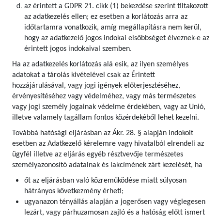
az érintett a GDPR 21. cikk (1) bekezdése szerint tiltakozott
az adatkezelés ellen; ez esetben a korlátozás arra az
időtartamra vonatkozik, amíg megállapításra nem kerül,
hogy az adatkezelő jogos indokai elsőbbséget élveznek-e az
érintett jogos indokaival szemben.
Ha az adatkezelés korlátozás alá esik, az ilyen személyes
adatokat a tárolás kivételével csak az Érintett
hozzájárulásával, vagy jogi igények előterjesztéséhez,
érvényesítéséhez vagy védelméhez, vagy más természetes
vagy jogi személy jogainak védelme érdekében, vagy az Unió,
illetve valamely tagállam fontos közérdekéből lehet kezelni.
Továbbá hatósági eljárásban az Ákr. 28. § alapján indokolt
esetben az Adatkezelő kérelemre vagy hivatalból elrendeli az
ügyfél illetve az eljárás egyéb résztvevője természetes
személyazonosító adatainak és lakcímének zárt kezelését, ha
őt az eljárásban való közreműködése miatt súlyosan
hátrányos következmény érheti;
ugyanazon tényállás alapján a jogerősen vagy véglegesen
lezárt, vagy párhuzamosan zajló és a hatóság előtt ismert