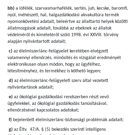
bb)
a lófélék, szarvasmarhafélék, sertés, juh, kecske, baromfi,
nyúl, méhészeti, hal, halgazdálkodási akvakultúra termék
nyomonkövetési adatait, beleértve az állattartó helyek közötti
állatmozgások adatait, továbbá az ebeknek az állatok
védelméről és kíméletéről szóló 1998. évi XXVIII. törvény
alapján nyilvántartott adatait;
c)
az élelmiszerlánc-felügyelet keretében elvégzett
valamennyi ellenőrzés, minősítés és vizsgálat eredményét
elektronikusan olyan módon, hogy az ügyfélhez,
létesítményhez, és termékhez is köthető legyen;
d)
az élelmiszerlánc-felügyeleti szerv által vezetett
nyilvántartások adatait;
e)
az ökológiai gazdálkodási rendszerben részt vevő
ügyfelekkel, az ökológiai gazdálkodás tanúsításával,
ellenőrzésével kapcsolatos adatokat;
f)
bejelentett élelmiszerlánc-biztonsági problémák adatait;
g)
az Éltv. 47/A. § (5) bekezdés szerinti intelligens