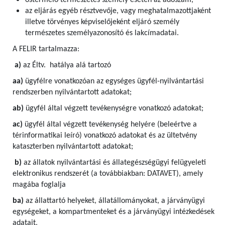
őstermelő természetes személy esetén az adószám,
az eljárás egyéb résztvevője, vagy meghatalmazottjaként
illetve törvényes képviselőjeként eljáró személy
természetes személyazonosító és lakcímadatai.
A FELIR tartalmazza:
a)
az Éltv. hatálya alá tartozó
aa)
ügyfélre vonatkozóan az egységes ügyfél-nyilvántartási
rendszerben nyilvántartott adatokat;
ab)
ügyfél által végzett tevékenységre vonatkozó adatokat;
ac)
ügyfél által végzett tevékenység helyére (beleértve a
térinformatikai leíró) vonatkozó adatokat és az ültetvény
kataszterben nyilvántartott adatokat;
b)
az állatok nyilvántartási és állategészségügyi felügyeleti
elektronikus rendszerét (a továbbiakban: DATAVET), amely
magába foglalja
ba)
az állattartó helyeket, állatállományokat, a járványügyi
egységeket, a kompartmenteket és a járványügyi intézkedések
adatait,