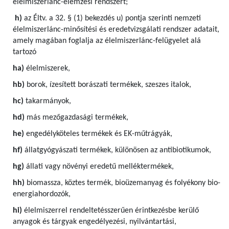
élelmiszerlánc-elemzési rendszert;
h)
az Éltv. a 32. § (1) bekezdés u) pontja szerinti nemzeti
élelmiszerlánc-minősítési és eredetvizsgálati rendszer adatait,
amely magában foglalja az élelmiszerlánc-felügyelet alá
tartozó
ha)
élelmiszerek,
hb)
borok, ízesített borászati termékek, szeszes italok,
hc)
takarmányok,
hd)
más mezőgazdasági termékek,
he)
engedélyköteles termékek és EK-műtrágyák,
hf)
állatgyógyászati termékek, különösen az antibiotikumok,
hg)
állati vagy növényi eredetű melléktermékek,
hh)
biomassza, köztes termék, bioüzemanyag és folyékony bio-
energiahordozók,
hi)
élelmiszerrel rendeltetésszerűen érintkezésbe kerülő
anyagok és tárgyak engedélyezési, nyilvántartási,