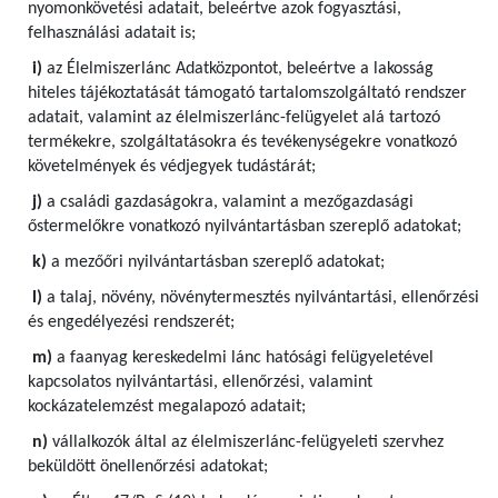
nyomonkövetési adatait, beleértve azok fogyasztási,
felhasználási adatait is;
i)
az Élelmiszerlánc Adatközpontot, beleértve a lakosság
hiteles tájékoztatását támogató tartalomszolgáltató rendszer
adatait, valamint az élelmiszerlánc-felügyelet alá tartozó
termékekre, szolgáltatásokra és tevékenységekre vonatkozó
követelmények és védjegyek tudástárát;
j)
a családi gazdaságokra, valamint a mezőgazdasági
őstermelőkre vonatkozó nyilvántartásban szereplő adatokat;
k)
a mezőőri nyilvántartásban szereplő adatokat;
l)
a talaj, növény, növénytermesztés nyilvántartási, ellenőrzési
és engedélyezési rendszerét;
m)
a faanyag kereskedelmi lánc hatósági felügyeletével
kapcsolatos nyilvántartási, ellenőrzési, valamint
kockázatelemzést megalapozó adatait;
n)
vállalkozók által az élelmiszerlánc-felügyeleti szervhez
beküldött önellenőrzési adatokat;