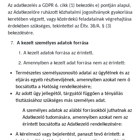
Az adatkezelés a GDPR 6. cikk (1) bekezdés e) pontján alapul,
az Adatkezelőre ruházott közhatalmi jogosítványok gyakorlása
keretében végzett, vagy közérdekű feladatainak végrehajtása
érdekében szükséges, tekintettel az Éltv. 38/A. § (3)
bekezdésére.
A kezelt személyes adatok forrása
A kezelt adatok forrása az érintett.
Amennyiben a kezelt adat forrása nem az érintett:
Természetes személyazonosító adatai az ügyfélnek és az
eljárás egyéb résztvevőjének, amennyiben azokat nem ő
bocsátotta a Hatóság rendelkezésére;
Az adott ügy jellegétől, tárgyától függően a tényállás
tisztázásához szükséges más személyes adat.
A személyes adatok az alábbi forrásokból juthatnak az
Adatkezelő tudomására, amennyiben azokat nem az
érintett bocsátotta az Adatkezelő rendelkezésére:
A kérelmező vagy bejelentést, panaszt tevő érintett: a