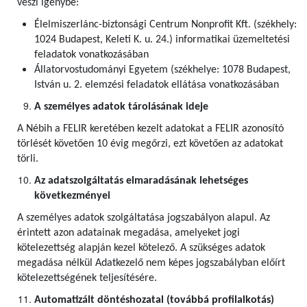
veszi igénybe:
Élelmiszerlánc-biztonsági Centrum Nonprofit Kft. (székhely:
1024 Budapest, Keleti K. u. 24.) informatikai üzemeltetési
feladatok vonatkozásában
Állatorvostudományi Egyetem (székhelye: 1078 Budapest,
István u. 2. elemzési feladatok ellátása vonatkozásában
A személyes adatok tárolásának ideje
A Nébih a FELIR keretében kezelt adatokat a FELIR azonosító
törlését követően 10 évig megőrzi, ezt követően az adatokat
törli.
Az adatszolgáltatás elmaradásának lehetséges
következményei
A személyes adatok szolgáltatása jogszabályon alapul. Az
érintett azon adatainak megadása, amelyeket jogi
kötelezettség alapján kezel kötelező. A szükséges adatok
megadása nélkül Adatkezelő nem képes jogszabályban előírt
kötelezettségének teljesítésére.
Automatizált döntéshozatal (továbbá profilalkotás)