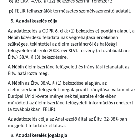
o)
az Éltv. 47/B. § (12) bekezdés szerinti rendszert;
p)
FELIR felhasználók természetes személyazonosító adatait.
Az adatkezelés célja
Az adatkezelés a GDPR 6. cikk (1) bekezdés e) pontján alapul, a
Nébih közérdekű feladatainak végrehajtása érdekében
szükséges, tekintettel az élelmiszerláncról és hatósági
felügyeletéről szóló 2008. évi XLVI. törvény (a továbbiakban:
Éltv.) 38/A. § (3) bekezdésére.
A Nébih élelmiszerlánc felügyeleti és irányítási feladatait az
Éltv. határozza meg.
A Nébih az Éltv. 38/A. § (1) bekezdése alapján, az
élelmiszerlánc-felügyelet megalapozott irányítása, valamint az
Európai Unió követelményeinek teljesítése érdekében
működteti az élelmiszerlánc-felügyeleti információs rendszert
(a továbbiakban: FELIR).
Az adatkezelés célja az Adatkezelő által az Éltv. 32-38§-ban
megjelölt feladatok ellátása.
Az adatkezelés jogalapja