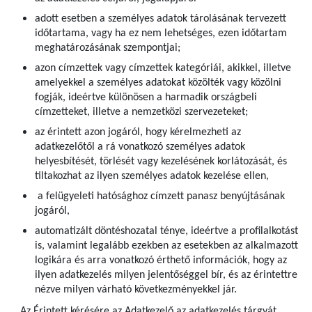
adott esetben a személyes adatok tárolásának tervezett
időtartama, vagy ha ez nem lehetséges, ezen időtartam
meghatározásának szempontjai;
azon címzettek vagy címzettek kategóriái, akikkel, illetve
amelyekkel a személyes adatokat közölték vagy közölni
fogják, ideértve különösen a harmadik országbeli
címzetteket, illetve a nemzetközi szervezeteket;
az érintett azon jogáról, hogy kérelmezheti az
adatkezelőtől a rá vonatkozó személyes adatok
helyesbítését, törlését vagy kezelésének korlátozását, és
tiltakozhat az ilyen személyes adatok kezelése ellen,
a felügyeleti hatósághoz címzett panasz benyújtásának
jogáról,
automatizált döntéshozatal ténye, ideértve a profilalkotást
is, valamint legalább ezekben az esetekben az alkalmazott
logikára és arra vonatkozó érthető információk, hogy az
ilyen adatkezelés milyen jelentőséggel bír, és az érintettre
nézve milyen várható következményekkel jár.
Az Érintett kérésére az Adatkezelő az adatkezelés tárgyát