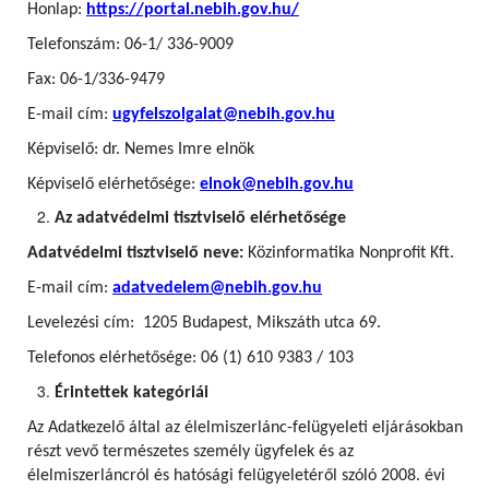
Honlap:
https://portal.nebih.gov.hu/
Telefonszám: 06-1/ 336-9009
Fax: 06-1/336-9479
E-mail cím:
ugyfelszolgalat@nebih.gov.hu
Képviselő: dr. Nemes Imre elnök
Képviselő elérhetősége:
elnok@nebih.gov.hu
Az adatvédelmi tisztviselő elérhetősége
Adatvédelmi tisztviselő neve:
Közinformatika Nonprofit Kft.
E-mail cím:
adatvedelem@nebih.gov.hu
Levelezési cím: 1205 Budapest, Mikszáth utca 69.
Telefonos elérhetősége: 06 (1) 610 9383 / 103
Érintettek kategóriái
Az Adatkezelő által az élelmiszerlánc-felügyeleti eljárásokban
részt vevő természetes személy ügyfelek
és az
élelmiszerláncról és hatósági felügyeletéről szóló 2008. évi