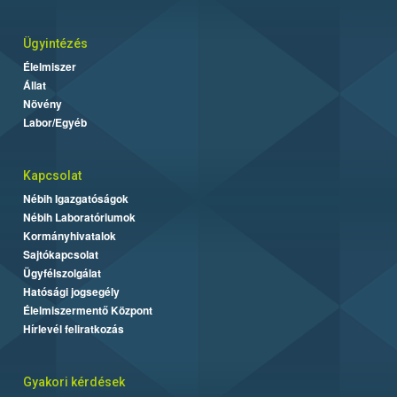
Ügyintézés
Élelmiszer
Állat
Növény
Labor/Egyéb
Kapcsolat
Nébih Igazgatóságok
Nébih Laboratóriumok
Kormányhivatalok
Sajtókapcsolat
Ügyfélszolgálat
Hatósági jogsegély
Élelmiszermentő Központ
Hírlevél feliratkozás
Gyakori kérdések