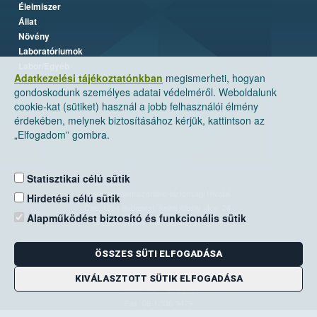
Élelmiszer
Állat
Növény
Laboratóriumok
Labor/Egyéb
Adatkezelési tájékoztatónkban
megismerheti, hogyan
gondoskodunk személyes adatai védelméről. Weboldalunk
cookie-kat (sütiket) használ a jobb felhasználói élmény
érdekében, melynek biztosításához kérjük, kattintson az
„Elfogadom” gombra.
Statisztikai célú sütik
Nemzeti Élelmiszerlánc-biztonsági Hivatal
Hirdetési célú sütik
Cím: 1024 Budapest, Keleti Károly utca. 24.
Alapműködést biztosító és funkcionális sütik
Levelezési cím: 1525 Budapest. Pf. 30.
ÖSSZES SÜTI ELFOGADÁSA
E-mail:
ugyfelszolgalat@nebih.gov.hu
Zöld szám: 06-80/263-244
KIVÁLASZTOTT SÜTIK ELFOGADÁSA
Telefon: 06-1/ 336-9000
Fax: 06-1/336-9479