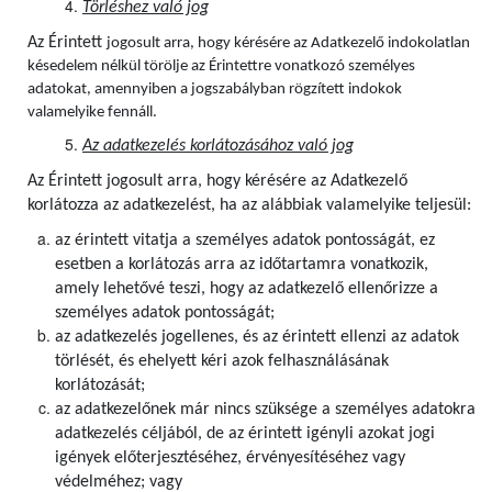
Törléshez való jog
Az Érintett
jogosult arra, hogy kérésére az Adatkezelő indokolatlan
késedelem nélkül törölje az Érintettre vonatkozó személyes
adatokat, amennyiben a jogszabályban rögzített indokok
valamelyike fennáll.
Az adatkezelés korlátozásához való jog
Az Érintett jogosult arra, hogy kérésére az Adatkezelő
korlátozza az adatkezelést, ha az alábbiak valamelyike teljesül:
az érintett vitatja a személyes adatok pontosságát, ez
esetben a korlátozás arra az időtartamra vonatkozik,
amely lehetővé teszi, hogy az adatkezelő ellenőrizze a
személyes adatok pontosságát;
az adatkezelés jogellenes, és az érintett ellenzi az adatok
törlését, és ehelyett kéri azok felhasználásának
korlátozását;
az adatkezelőnek már nincs szüksége a személyes adatokra
adatkezelés céljából, de az érintett igényli azokat jogi
igények előterjesztéséhez, érvényesítéséhez vagy
védelméhez; vagy