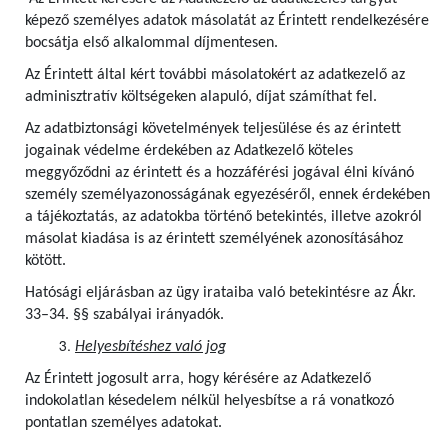
képező személyes adatok másolatát az Érintett rendelkezésére
bocsátja első alkalommal díjmentesen.
Az Érintett által kért további másolatokért az adatkezelő az
adminisztratív költségeken alapuló, díjat számíthat fel.
Az adatbiztonsági követelmények teljesülése és az érintett
jogainak védelme érdekében az Adatkezelő köteles
meggyőződni az érintett és a hozzáférési jogával élni kívánó
személy személyazonosságának egyezéséről, ennek érdekében
a tájékoztatás, az adatokba történő betekintés, illetve azokról
másolat kiadása is az érintett személyének azonosításához
kötött.
Hatósági eljárásban az ügy irataiba való betekintésre az Ákr.
33–34. §§ szabályai irányadók.
Helyesbítéshez való jog
Az Érintett jogosult arra, hogy kérésére az Adatkezelő
indokolatlan késedelem nélkül helyesbítse a rá vonatkozó
pontatlan személyes adatokat.