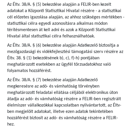
Az Éltv. 38/A. § (5) bekezdése alapján a FELIR-ben kezelt
adatokat a Központi Statisztikai Hivatal részére - a statisztikai
cél előzetes igazolása alapján, az ahhoz szükséges mértékben -
statisztikai célra egyedi azonosításra alkalmas módon
térítésmentesen át kell adni és azok a Központi Statisztikai
Hivatal által statisztikai célra felhasználhatóak.
Az Éltv. 38/A. § (6) bekezdése alapján Adatkezelő biztosítja a
mezőgazdasági és vidékfejlesztési támogatási szerv részére az
Éltv. 38. § (1) bekezdésének b), c), f)-h) pontjában
meghatározott esetekben az ügyfél törzsadatokhoz való
folyamatos hozzáférést.
Az Éltv. 38/A. § (7) bekezdése alapján Adatkezelő
megkeresésre az adó- és vámhatóság törvényben
meghatározott feladatai ellátása céljából elektronikus úton
átadja az adó- és vámhatóság részére a FELIR-ben regisztrált
élelmiszer vállalkozókkal kapcsolatban nyilvántartott, az Éltv-
ben megjelölt adatokat, illetve ezen adatok tekintetében
hozzáférést biztosít az adó- és vámhatóság részére a FELIR-
hez.