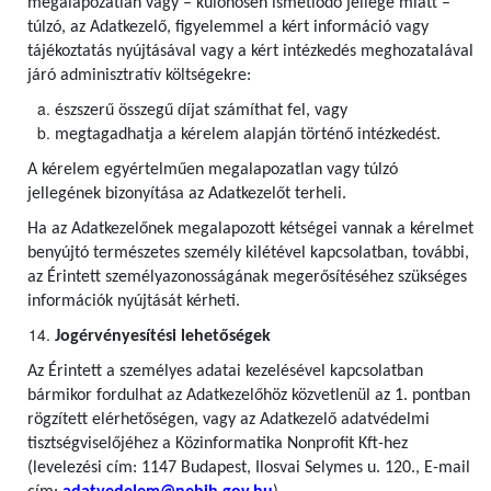
megalapozatlan vagy – különösen ismétlődő jellege miatt –
túlzó, az Adatkezelő, figyelemmel a kért információ vagy
tájékoztatás nyújtásával vagy a kért intézkedés meghozatalával
járó adminisztratív költségekre:
észszerű összegű díjat számíthat fel, vagy
megtagadhatja a kérelem alapján történő intézkedést.
A kérelem egyértelműen megalapozatlan vagy túlzó
jellegének bizonyítása az Adatkezelőt terheli.
Ha az Adatkezelőnek megalapozott kétségei vannak a kérelmet
benyújtó természetes személy kilétével kapcsolatban, további,
az Érintett személyazonosságának megerősítéséhez szükséges
információk nyújtását kérheti.
Jogérvényesítési lehetőségek
Az Érintett a személyes adatai kezelésével kapcsolatban
bármikor fordulhat az Adatkezelőhöz közvetlenül az 1. pontban
rögzített elérhetőségen, vagy az Adatkezelő adatvédelmi
tisztségviselőjéhez a Közinformatika Nonprofit Kft-hez
(levelezési cím: 1147 Budapest, Ilosvai Selymes u. 120., E-mail