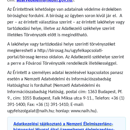
cím:
adatvedelem@nebih.gov.hu
).
Az Érintettnek lehetősége van adatainak védelme érdekében
bírósághoz fordulni. A bíróság az ügyben soron kívül jár el. A
per – az érintett választása szerint – az érintett lakóhelye vagy
tartózkodási helye, illetve az Adatkezelő székhelye szerint
illetékes Törvényszék előtt is megindítható.
A lakóhelye vagy tartózkodási helye szerinti törvényszéket
megkeresheti a http://birosag.hu/ugyfelkapcsolati-
portal/birosag-kereso oldalon. Az Adatkezelő székhelye szerint
a perre a Fővárosi Törvényszék rendelkezik illetékességgel.
Az Érintett a személyes adatai kezelésével kapcsolatos panasz
esetén a Nemzeti Adatvédelmi és Információszabadság
Hatósághoz is fordulhat (Nemzeti Adatvédelmi és
Információszabadság Hatóság, postai cím: 1363 Budapest, Pf.
9., cím: 1055 Budapest, Falk Miksa utca 9-11., Telefon: +36 (1)
391-1400; Fax: +36 (1) 391-1410; E-mail:
ugyfelszolgalat@naih.hu; honlap: www.naih.hu).
Adatkezelési tájékoztató a Nemzeti Élelmiszerlánc-
biztonsági Hivatal által üzemeltetett élelmiszerlánc-