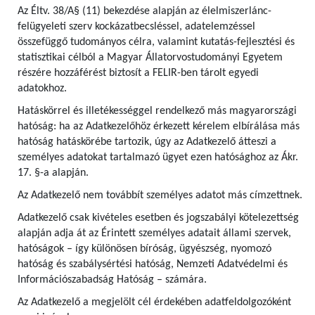
Az Éltv. 38/A§ (11) bekezdése alapján az élelmiszerlánc-
felügyeleti szerv kockázatbecsléssel, adatelemzéssel
összefüggő tudományos célra, valamint kutatás-fejlesztési és
statisztikai célból a Magyar Állatorvostudományi Egyetem
részére hozzáférést biztosít a FELIR-ben tárolt egyedi
adatokhoz.
Hatáskörrel és illetékességgel rendelkező más magyarországi
hatóság: ha az Adatkezelőhöz érkezett kérelem elbírálása más
hatóság hatáskörébe tartozik, úgy az Adatkezelő átteszi a
személyes adatokat tartalmazó ügyet ezen hatósághoz az Ákr.
17. §-a alapján.
Az Adatkezelő nem továbbít személyes adatot más címzettnek.
Adatkezelő csak kivételes esetben és jogszabályi kötelezettség
alapján adja át az Érintett személyes adatait állami szervek,
hatóságok – így különösen bíróság, ügyészség, nyomozó
hatóság és szabálysértési hatóság, Nemzeti Adatvédelmi és
Információszabadság Hatóság – számára.
Az Adatkezelő a megjelölt cél érdekében adatfeldolgozóként