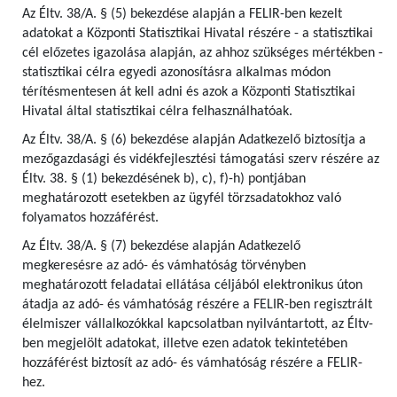
Az Éltv. 38/A. § (5) bekezdése alapján a FELIR-ben kezelt
adatokat a Központi Statisztikai Hivatal részére - a statisztikai
cél előzetes igazolása alapján, az ahhoz szükséges mértékben -
statisztikai célra egyedi azonosításra alkalmas módon
térítésmentesen át kell adni és azok a Központi Statisztikai
Hivatal által statisztikai célra felhasználhatóak.
Az Éltv. 38/A. § (6) bekezdése alapján Adatkezelő biztosítja a
mezőgazdasági és vidékfejlesztési támogatási szerv részére az
Éltv. 38. § (1) bekezdésének b), c), f)-h) pontjában
meghatározott esetekben az ügyfél törzsadatokhoz való
folyamatos hozzáférést.
Az Éltv. 38/A. § (7) bekezdése alapján Adatkezelő
megkeresésre az adó- és vámhatóság törvényben
meghatározott feladatai ellátása céljából elektronikus úton
átadja az adó- és vámhatóság részére a FELIR-ben regisztrált
élelmiszer vállalkozókkal kapcsolatban nyilvántartott, az Éltv-
ben megjelölt adatokat, illetve ezen adatok tekintetében
hozzáférést biztosít az adó- és vámhatóság részére a FELIR-
hez.