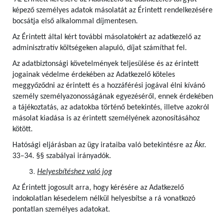
képező személyes adatok másolatát az Érintett rendelkezésére
bocsátja első alkalommal díjmentesen.
Az Érintett által kért további másolatokért az adatkezelő az
adminisztratív költségeken alapuló, díjat számíthat fel.
Az adatbiztonsági követelmények teljesülése és az érintett
jogainak védelme érdekében az Adatkezelő köteles
meggyőződni az érintett és a hozzáférési jogával élni kívánó
személy személyazonosságának egyezéséről, ennek érdekében
a tájékoztatás, az adatokba történő betekintés, illetve azokról
másolat kiadása is az érintett személyének azonosításához
kötött.
Hatósági eljárásban az ügy irataiba való betekintésre az Ákr.
33–34. §§ szabályai irányadók.
Helyesbítéshez való jog
Az Érintett jogosult arra, hogy kérésére az Adatkezelő
indokolatlan késedelem nélkül helyesbítse a rá vonatkozó
pontatlan személyes adatokat.