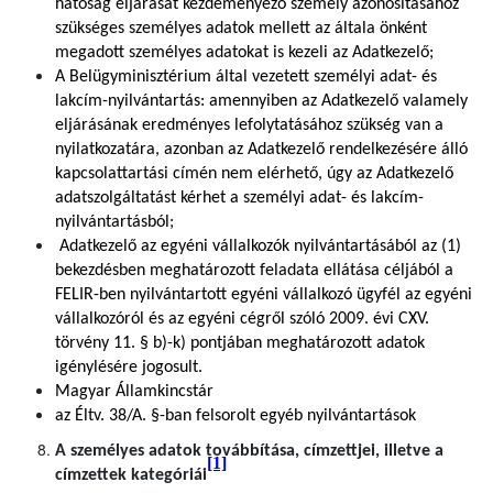
hatóság eljárását kezdeményező személy azonosításához
szükséges személyes adatok mellett az általa önként
megadott személyes adatokat is kezeli az Adatkezelő;
A Belügyminisztérium által vezetett személyi adat- és
lakcím-nyilvántartás: amennyiben az Adatkezelő valamely
eljárásának eredményes lefolytatásához szükség van a
nyilatkozatára, azonban az Adatkezelő rendelkezésére álló
kapcsolattartási címén nem elérhető, úgy az Adatkezelő
adatszolgáltatást kérhet a személyi adat- és lakcím-
nyilvántartásból;
Adatkezelő az egyéni vállalkozók nyilvántartásából az (1)
bekezdésben meghatározott feladata ellátása céljából a
FELIR-ben nyilvántartott egyéni vállalkozó ügyfél az egyéni
vállalkozóról és az egyéni cégről szóló 2009. évi CXV.
törvény 11. § b)-k) pontjában meghatározott adatok
igénylésére jogosult.
Magyar Államkincstár
az Éltv. 38/A. §-ban felsorolt egyéb nyilvántartások
A személyes adatok továbbítása, címzettjei, illetve a
[1]
címzettek kategóriái