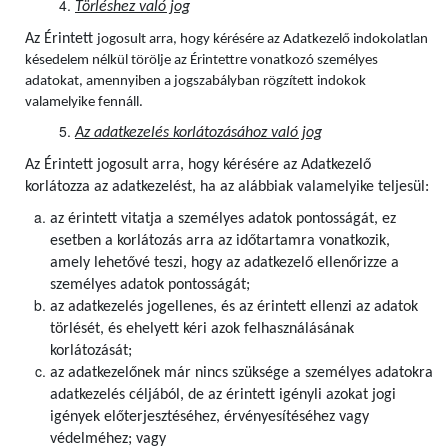
Törléshez való jog
Az Érintett
jogosult arra, hogy kérésére az Adatkezelő indokolatlan
késedelem nélkül törölje az Érintettre vonatkozó személyes
adatokat, amennyiben a jogszabályban rögzített indokok
valamelyike fennáll.
Az adatkezelés korlátozásához való jog
Az Érintett jogosult arra, hogy kérésére az Adatkezelő
korlátozza az adatkezelést, ha az alábbiak valamelyike teljesül:
az érintett vitatja a személyes adatok pontosságát, ez
esetben a korlátozás arra az időtartamra vonatkozik,
amely lehetővé teszi, hogy az adatkezelő ellenőrizze a
személyes adatok pontosságát;
az adatkezelés jogellenes, és az érintett ellenzi az adatok
törlését, és ehelyett kéri azok felhasználásának
korlátozását;
az adatkezelőnek már nincs szüksége a személyes adatokra
adatkezelés céljából, de az érintett igényli azokat jogi
igények előterjesztéséhez, érvényesítéséhez vagy
védelméhez; vagy