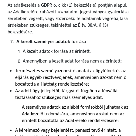
Az adatkezelés a GDPR 6. cikk (1) bekezdés e) pontján alapul,
az Adatkezelőre ruházott közhatalmi jogosítványok gyakorlása
keretében végzett, vagy közérdekű feladatainak végrehajtása
érdekében szükséges, tekintettel az Éltv. 38/A. § (3)
bekezdésére.
A kezelt személyes adatok forrása
A kezelt adatok forrása az érintett.
Amennyiben a kezelt adat forrása nem az érintett:
Természetes személyazonosító adatai az ügyfélnek és az
eljárás egyéb résztvevőjének, amennyiben azokat nem ő
bocsátotta a Hatóság rendelkezésére;
Az adott ügy jellegétől, tárgyától függően a tényállás
tisztázásához szükséges más személyes adat.
A személyes adatok az alábbi forrásokból juthatnak az
Adatkezelő tudomására, amennyiben azokat nem az
érintett bocsátotta az Adatkezelő rendelkezésére:
A kérelmező vagy bejelentést, panaszt tevő érintett: a