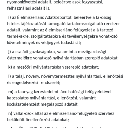
nyomonkövetési adatait, beleértve azok fogyasztási,
felhasználási adatait is;
i)
az Élelmiszerlánc Adatközpontot, beleértve a lakosság
hiteles tájékoztatását támogató tartalomszolgáltató rendszer
adatait, valamint az élelmiszerlánc-felügyelet alá tartozó
termékekre, szolgáltatásokra és tevékenységekre vonatkozó
követelmények és védjegyek tudástárát;
j)
a családi gazdaságokra, valamint a mezőgazdasági
őstermelőkre vonatkozó nyilvántartásban szereplő adatokat;
k)
a mezőőri nyilvántartásban szereplő adatokat;
l)
a talaj, növény, növénytermesztés nyilvántartási, ellenőrzési
és engedélyezési rendszerét;
m)
a faanyag kereskedelmi lánc hatósági felügyeletével
kapcsolatos nyilvántartási, ellenőrzési, valamint
kockázatelemzést megalapozó adatait;
n)
vállalkozók által az élelmiszerlánc-felügyeleti szervhez
beküldött önellenőrzési adatokat;