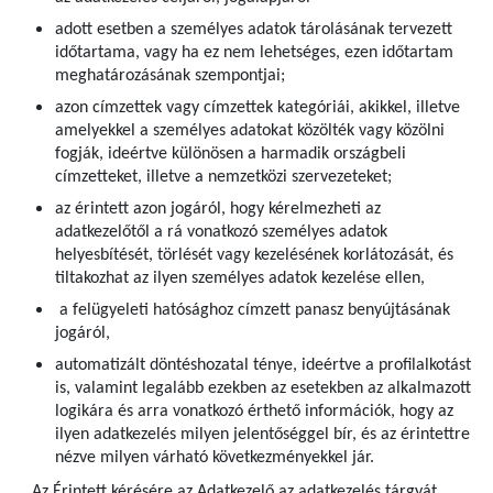
adott esetben a személyes adatok tárolásának tervezett
időtartama, vagy ha ez nem lehetséges, ezen időtartam
meghatározásának szempontjai;
azon címzettek vagy címzettek kategóriái, akikkel, illetve
amelyekkel a személyes adatokat közölték vagy közölni
fogják, ideértve különösen a harmadik országbeli
címzetteket, illetve a nemzetközi szervezeteket;
az érintett azon jogáról, hogy kérelmezheti az
adatkezelőtől a rá vonatkozó személyes adatok
helyesbítését, törlését vagy kezelésének korlátozását, és
tiltakozhat az ilyen személyes adatok kezelése ellen,
a felügyeleti hatósághoz címzett panasz benyújtásának
jogáról,
automatizált döntéshozatal ténye, ideértve a profilalkotást
is, valamint legalább ezekben az esetekben az alkalmazott
logikára és arra vonatkozó érthető információk, hogy az
ilyen adatkezelés milyen jelentőséggel bír, és az érintettre
nézve milyen várható következményekkel jár.
Az Érintett kérésére az Adatkezelő az adatkezelés tárgyát