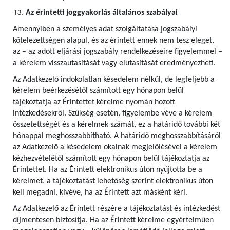
Az érintetti joggyakorlás általános szabályai
Amennyiben a személyes adat szolgáltatása jogszabályi
kötelezettségen alapul, és az érintett ennek nem tesz eleget,
az – az adott eljárási jogszabály rendelkezéseire figyelemmel –
a kérelem visszautasítását vagy elutasítását eredményezheti.
Az Adatkezelő indokolatlan késedelem nélkül, de legfeljebb a
kérelem beérkezésétől számított egy hónapon belül
tájékoztatja az Érintettet kérelme nyomán hozott
intézkedésekről. Szükség esetén, figyelembe véve a kérelem
összetettségét és a kérelmek számát, ez a határidő további két
hónappal meghosszabbítható. A határidő meghosszabbításáról
az Adatkezelő a késedelem okainak megjelölésével a kérelem
kézhezvételétől számított egy hónapon belül tájékoztatja az
Érintettet. Ha az Érintett elektronikus úton nyújtotta be a
kérelmet, a tájékoztatást lehetőség szerint elektronikus úton
kell megadni, kivéve, ha az Érintett azt másként kéri.
Az Adatkezelő az Érintett részére a tájékoztatást és intézkedést
díjmentesen biztosítja. Ha az Érintett kérelme egyértelműen