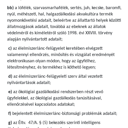
bb)
a lófélék, szarvasmarhafélék, sertés, juh, kecske, baromfi,
nyúl, méhészeti, hal, halgazdálkodási akvakultúra termék
nyomonkövetési adatait, beleértve az állattartó helyek közötti
állatmozgások adatait, továbbá az ebeknek az állatok
védelméről és kíméletéről szóló 1998. évi XXVIII. törvény
alapján nyilvántartott adatait;
c)
az élelmiszerlánc-felügyelet keretében elvégzett
valamennyi ellenőrzés, minősítés és vizsgálat eredményét
elektronikusan olyan módon, hogy az ügyfélhez,
létesítményhez, és termékhez is köthető legyen;
d)
az élelmiszerlánc-felügyeleti szerv által vezetett
nyilvántartások adatait;
e)
az ökológiai gazdálkodási rendszerben részt vevő
ügyfelekkel, az ökológiai gazdálkodás tanúsításával,
ellenőrzésével kapcsolatos adatokat;
f)
bejelentett élelmiszerlánc-biztonsági problémák adatait;
g)
az Éltv. 47/A. § (5) bekezdés szerinti intelligens