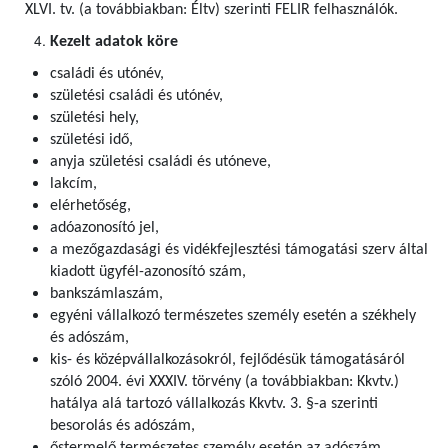
XLVI. tv. (a továbbiakban: Éltv) szerinti FELIR felhasználók
.
Kezelt adatok köre
családi és utónév,
születési családi és utónév,
születési hely,
születési idő,
anyja születési családi és utóneve,
lakcím,
elérhetőség,
adóazonosító jel,
a mezőgazdasági és vidékfejlesztési támogatási szerv által
kiadott ügyfél-azonosító szám,
bankszámlaszám,
egyéni vállalkozó természetes személy esetén a székhely
és adószám,
kis- és középvállalkozásokról, fejlődésük támogatásáról
szóló 2004. évi XXXIV. törvény (a továbbiakban: Kkvtv.)
hatálya alá tartozó vállalkozás Kkvtv. 3. §-a szerinti
besorolás és adószám,