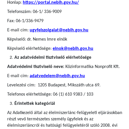
Honlap:
https://portal.nebih.gov.hu/
Telefonszám: 06-1/ 336-9009
Fax: 06-1/336-9479
E-mail cím:
ugyfelszolgalat@nebih.gov.hu
Képviselő: dr. Nemes Imre elnök
Képviselő elérhetősége:
elnok@nebih.gov.hu
Az adatvédelmi tisztviselő elérhetősége
Adatvédelmi tisztviselő neve:
Közinformatika Nonprofit Kft.
E-mail cím:
adatvedelem@nebih.gov.hu
Levelezési cím: 1205 Budapest, Mikszáth utca 69.
Telefonos elérhetősége: 06 (1) 610 9383 / 103
Érintettek kategóriái
Az Adatkezelő által az élelmiszerlánc-felügyeleti eljárásokban
részt vevő természetes személy ügyfelek
és az
élelmiszerláncról és hatósági felügyeletéről szóló 2008. évi