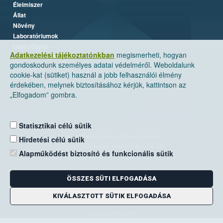
Élelmiszer
Állat
Növény
Laboratóriumok
Labor/Egyéb
Adatkezelési tájékoztatónkban
megismerheti, hogyan
gondoskodunk személyes adatai védelméről. Weboldalunk
cookie-kat (sütiket) használ a jobb felhasználói élmény
érdekében, melynek biztosításához kérjük, kattintson az
„Elfogadom” gombra.
Statisztikai célú sütik
Nemzeti Élelmiszerlánc-biztonsági Hivatal
Hirdetési célú sütik
Cím: 1024 Budapest, Keleti Károly utca. 24.
Alapműködést biztosító és funkcionális sütik
Levelezési cím: 1525 Budapest. Pf. 30.
ÖSSZES SÜTI ELFOGADÁSA
E-mail:
ugyfelszolgalat@nebih.gov.hu
Zöld szám: 06-80/263-244
KIVÁLASZTOTT SÜTIK ELFOGADÁSA
Telefon: 06-1/ 336-9000
Fax: 06-1/336-9479