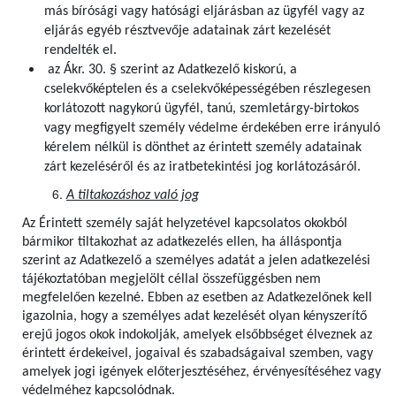
más bírósági vagy hatósági eljárásban az ügyfél vagy az
eljárás egyéb résztvevője adatainak zárt kezelését
rendelték el.
az Ákr. 30. § szerint az Adatkezelő kiskorú, a
cselekvőképtelen és a cselekvőképességében részlegesen
korlátozott nagykorú ügyfél, tanú, szemletárgy-birtokos
vagy megfigyelt személy védelme érdekében erre irányuló
kérelem nélkül is dönthet az érintett személy adatainak
zárt kezeléséről és az iratbetekintési jog korlátozásáról.
A tiltakozáshoz való jog
Az Érintett személy saját helyzetével kapcsolatos okokból
bármikor tiltakozhat az adatkezelés ellen, ha álláspontja
szerint az Adatkezelő a személyes adatát a jelen adatkezelési
tájékoztatóban megjelölt céllal összefüggésben nem
megfelelően kezelné. Ebben az esetben az Adatkezelőnek kell
igazolnia, hogy a személyes adat kezelését olyan kényszerítő
erejű jogos okok indokolják, amelyek elsőbbséget élveznek az
érintett érdekeivel, jogaival és szabadságaival szemben, vagy
amelyek jogi igények előterjesztéséhez, érvényesítéséhez vagy
védelméhez kapcsolódnak.