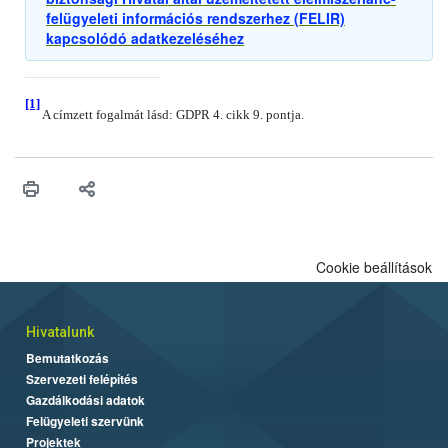
felügyeleti információs rendszerhez (FELIR)
kapcsolódó adatkezeléséhez
[1]
A címzett fogalmát lásd: GDPR 4. cikk 9. pontja.
Cookie beállítások
Hivatalunk
Bemutatkozás
Szervezeti felépítés
Gazdálkodási adatok
Felügyeleti szervünk
Projektek