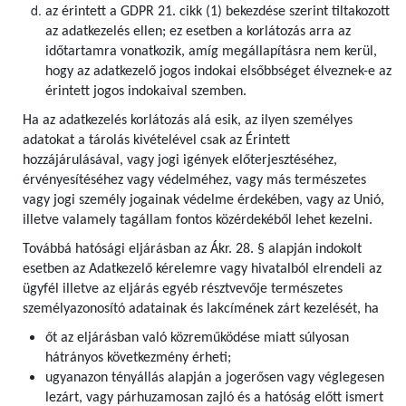
az érintett a GDPR 21. cikk (1) bekezdése szerint tiltakozott
az adatkezelés ellen; ez esetben a korlátozás arra az
időtartamra vonatkozik, amíg megállapításra nem kerül,
hogy az adatkezelő jogos indokai elsőbbséget élveznek-e az
érintett jogos indokaival szemben.
Ha az adatkezelés korlátozás alá esik, az ilyen személyes
adatokat a tárolás kivételével csak az Érintett
hozzájárulásával, vagy jogi igények előterjesztéséhez,
érvényesítéséhez vagy védelméhez, vagy más természetes
vagy jogi személy jogainak védelme érdekében, vagy az Unió,
illetve valamely tagállam fontos közérdekéből lehet kezelni.
Továbbá hatósági eljárásban az Ákr. 28. § alapján indokolt
esetben az Adatkezelő kérelemre vagy hivatalból elrendeli az
ügyfél illetve az eljárás egyéb résztvevője természetes
személyazonosító adatainak és lakcímének zárt kezelését, ha
őt az eljárásban való közreműködése miatt súlyosan
hátrányos következmény érheti;
ugyanazon tényállás alapján a jogerősen vagy véglegesen
lezárt, vagy párhuzamosan zajló és a hatóság előtt ismert