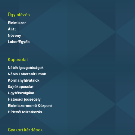
Ügyintézés
Élelmiszer
Állat
Növény
Labor/Egyéb
Kapcsolat
Nébih Igazgatóságok
Nébih Laboratóriumok
Kormányhivatalok
Sajtókapcsolat
Ügyfélszolgálat
Hatósági jogsegély
Élelmiszermentő Központ
Hírlevél feliratkozás
Gyakori kérdések