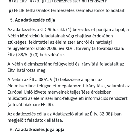
o)
az Éltv. 47/B. § (12) bekezdés szerinti rendszert;
p)
FELIR felhasználók természetes személyazonosító adatait.
Az adatkezelés célja
Az adatkezelés a GDPR 6. cikk (1) bekezdés e) pontján alapul, a
Nébih közérdekű feladatainak végrehajtása érdekében
szükséges, tekintettel az élelmiszerláncról és hatósági
felügyeletéről szóló 2008. évi XLVI. törvény (a továbbiakban:
Éltv.) 38/A. § (3) bekezdésére.
A Nébih élelmiszerlánc felügyeleti és irányítási feladatait az
Éltv. határozza meg.
A Nébih az Éltv. 38/A. § (1) bekezdése alapján, az
élelmiszerlánc-felügyelet megalapozott irányítása, valamint az
Európai Unió követelményeinek teljesítése érdekében
működteti az élelmiszerlánc-felügyeleti információs rendszert
(a továbbiakban: FELIR).
Az adatkezelés célja az Adatkezelő által az Éltv. 32-38§-ban
megjelölt feladatok ellátása.
Az adatkezelés jogalapja