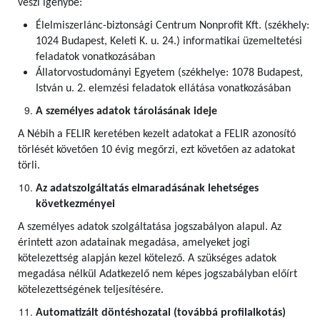
veszi igénybe:
Élelmiszerlánc-biztonsági Centrum Nonprofit Kft. (székhely:
1024 Budapest, Keleti K. u. 24.) informatikai üzemeltetési
feladatok vonatkozásában
Állatorvostudományi Egyetem (székhelye: 1078 Budapest,
István u. 2. elemzési feladatok ellátása vonatkozásában
A személyes adatok tárolásának ideje
A Nébih a FELIR keretében kezelt adatokat a FELIR azonosító
törlését követően 10 évig megőrzi, ezt követően az adatokat
törli.
Az adatszolgáltatás elmaradásának lehetséges
következményei
A személyes adatok szolgáltatása jogszabályon alapul. Az
érintett azon adatainak megadása, amelyeket jogi
kötelezettség alapján kezel kötelező. A szükséges adatok
megadása nélkül Adatkezelő nem képes jogszabályban előírt
kötelezettségének teljesítésére.
Automatizált döntéshozatal (továbbá profilalkotás)