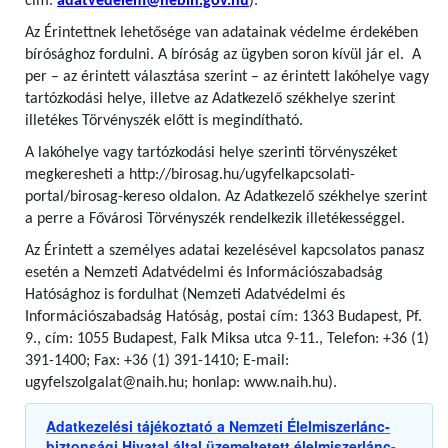
cím:
adatvedelem@nebih.gov.hu
).
Az Érintettnek lehetősége van adatainak védelme érdekében
bírósághoz fordulni. A bíróság az ügyben soron kívül jár el. A
per – az érintett választása szerint – az érintett lakóhelye vagy
tartózkodási helye, illetve az Adatkezelő székhelye szerint
illetékes Törvényszék előtt is megindítható.
A lakóhelye vagy tartózkodási helye szerinti törvényszéket
megkeresheti a http://birosag.hu/ugyfelkapcsolati-
portal/birosag-kereso oldalon. Az Adatkezelő székhelye szerint
a perre a Fővárosi Törvényszék rendelkezik illetékességgel.
Az Érintett a személyes adatai kezelésével kapcsolatos panasz
esetén a Nemzeti Adatvédelmi és Információszabadság
Hatósághoz is fordulhat (Nemzeti Adatvédelmi és
Információszabadság Hatóság, postai cím: 1363 Budapest, Pf.
9., cím: 1055 Budapest, Falk Miksa utca 9-11., Telefon: +36 (1)
391-1400; Fax: +36 (1) 391-1410; E-mail:
ugyfelszolgalat@naih.hu; honlap: www.naih.hu).
Adatkezelési tájékoztató a Nemzeti Élelmiszerlánc-
biztonsági Hivatal által üzemeltetett élelmiszerlánc-