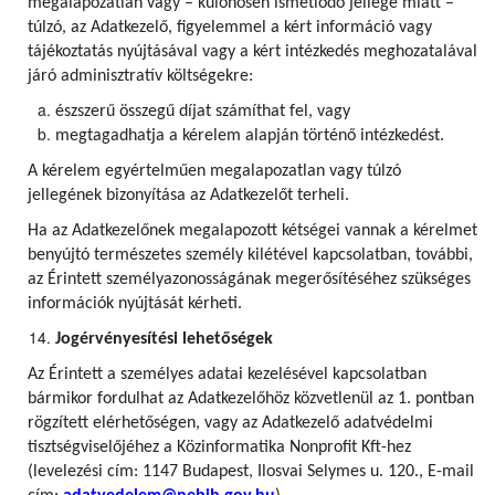
megalapozatlan vagy – különösen ismétlődő jellege miatt –
túlzó, az Adatkezelő, figyelemmel a kért információ vagy
tájékoztatás nyújtásával vagy a kért intézkedés meghozatalával
járó adminisztratív költségekre:
észszerű összegű díjat számíthat fel, vagy
megtagadhatja a kérelem alapján történő intézkedést.
A kérelem egyértelműen megalapozatlan vagy túlzó
jellegének bizonyítása az Adatkezelőt terheli.
Ha az Adatkezelőnek megalapozott kétségei vannak a kérelmet
benyújtó természetes személy kilétével kapcsolatban, további,
az Érintett személyazonosságának megerősítéséhez szükséges
információk nyújtását kérheti.
Jogérvényesítési lehetőségek
Az Érintett a személyes adatai kezelésével kapcsolatban
bármikor fordulhat az Adatkezelőhöz közvetlenül az 1. pontban
rögzített elérhetőségen, vagy az Adatkezelő adatvédelmi
tisztségviselőjéhez a Közinformatika Nonprofit Kft-hez
(levelezési cím: 1147 Budapest, Ilosvai Selymes u. 120., E-mail