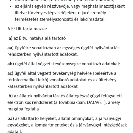
őstermelő természetes személy esetén az adószám,
az eljárás egyéb résztvevője, vagy meghatalmazottjaként
illetve törvényes képviselőjeként eljáró személy
természetes személyazonosító és lakcímadatai.
A FELIR tartalmazza:
a)
az Éltv. hatálya alá tartozó
aa)
ügyfélre vonatkozóan az egységes ügyfél-nyilvántartási
rendszerben nyilvántartott adatokat;
ab)
ügyfél által végzett tevékenységre vonatkozó adatokat;
ac)
ügyfél által végzett tevékenység helyére (beleértve a
térinformatikai leíró) vonatkozó adatokat és az ültetvény
kataszterben nyilvántartott adatokat;
b)
az állatok nyilvántartási és állategészségügyi felügyeleti
elektronikus rendszerét (a továbbiakban: DATAVET), amely
magába foglalja
ba)
az állattartó helyeket, állatállományokat, a járványügyi
egységeket, a kompartmenteket és a járványügyi intézkedések
adatait,