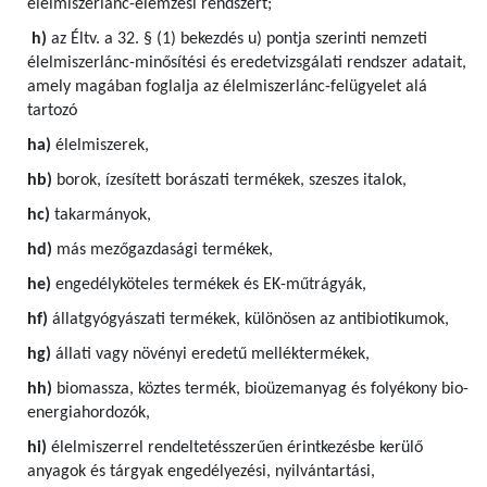
élelmiszerlánc-elemzési rendszert;
h)
az Éltv. a 32. § (1) bekezdés u) pontja szerinti nemzeti
élelmiszerlánc-minősítési és eredetvizsgálati rendszer adatait,
amely magában foglalja az élelmiszerlánc-felügyelet alá
tartozó
ha)
élelmiszerek,
hb)
borok, ízesített borászati termékek, szeszes italok,
hc)
takarmányok,
hd)
más mezőgazdasági termékek,
he)
engedélyköteles termékek és EK-műtrágyák,
hf)
állatgyógyászati termékek, különösen az antibiotikumok,
hg)
állati vagy növényi eredetű melléktermékek,
hh)
biomassza, köztes termék, bioüzemanyag és folyékony bio-
energiahordozók,
hi)
élelmiszerrel rendeltetésszerűen érintkezésbe kerülő
anyagok és tárgyak engedélyezési, nyilvántartási,