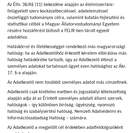
Az Éltv. 38/A§ (11) bekezdése alapján az élelmiszerlánc-
felügyeleti szerv kockázatbecsléssel, adatelemzéssel
összefüggő tudományos célra, valamint kutatás-fejlesztési és
statisztikai célból a Magyar Állatorvostudományi Egyetem
részére hozzáférést biztosít a FELIR-ben tárolt egyedi
adatokhoz.
Hatáskörrel és illetékességgel rendelkező más magyarországi
hatóság: ha az Adatkezelőhöz érkezett kérelem elbírálása más
hatóság hatáskörébe tartozik, úgy az Adatkezelő átteszi a
személyes adatokat tartalmazó ügyet ezen hatósághoz az Ákr.
17. §-a alapján.
Az Adatkezelő nem továbbít személyes adatot más címzettnek.
Adatkezelő csak kivételes esetben és jogszabályi kötelezettség
alapján adja át az Érintett személyes adatait állami szervek,
hatóságok – így különösen bíróság, ügyészség, nyomozó
hatóság és szabálysértési hatóság, Nemzeti Adatvédelmi és
Információszabadság Hatóság – számára.
Az Adatkezelő a megjelölt cél érdekében adatfeldolgozóként