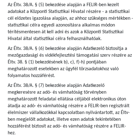
Az Éltv. 38/A. § (5) bekezdése alapján a FELIR-ben kezelt
adatokat a Központi Statisztikai Hivatal részére - a statisztikai
cél előzetes igazolása alapján, az ahhoz szükséges mértékben -
statisztikai célra egyedi azonosításra alkalmas módon
térítésmentesen át kell adni és azok a Központi Statisztikai
Hivatal által statisztikai célra felhasználhatóak.
Az Éltv. 38/A. § (6) bekezdése alapján Adatkezelő biztosítja a
mezőgazdasági és vidékfejlesztési támogatási szerv részére az
Éltv. 38. § (1) bekezdésének b), c), f)-h) pontjában
meghatározott esetekben az ügyfél törzsadatokhoz való
folyamatos hozzáférést.
Az Éltv. 38/A. § (7) bekezdése alapján Adatkezelő
megkeresésre az adó- és vámhatóság törvényben
meghatározott feladatai ellátása céljából elektronikus úton
átadja az adó- és vámhatóság részére a FELIR-ben regisztrált
élelmiszer vállalkozókkal kapcsolatban nyilvántartott, az Éltv-
ben megjelölt adatokat, illetve ezen adatok tekintetében
hozzáférést biztosít az adó- és vámhatóság részére a FELIR-
hez.