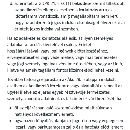
az érintett a GDPR 21. cikk (1) bekezdése szerint tiltakozott
az adatkezelés ellen; ez esetben a korlátozás arra az
időtartamra vonatkozik, amíg megállapításra nem kerül,
hogy az adatkezelő jogos indokai elsőbbséget élveznek-e az
érintett jogos indokaival szemben.
Ha az adatkezelés korlátozás alá esik, az ilyen személyes
adatokat a tárolás kivételével csak az Érintett
hozzájárulásával, vagy jogi igények előterjesztéséhez,
érvényesítéséhez vagy védelméhez, vagy más természetes
vagy jogi személy jogainak védelme érdekében, vagy az Unió,
illetve valamely tagállam fontos közérdekéből lehet kezelni.
Továbbá hatósági eljárásban az Ákr. 28. § alapján indokolt
esetben az Adatkezelő kérelemre vagy hivatalból elrendeli az
ügyfél illetve az eljárás egyéb résztvevője természetes
személyazonosító adatainak és lakcímének zárt kezelését, ha
őt az eljárásban való közreműködése miatt súlyosan
hátrányos következmény érheti;
ugyanazon tényállás alapján a jogerősen vagy véglegesen
lezárt, vagy párhuzamosan zajló és a hatóság előtt ismert