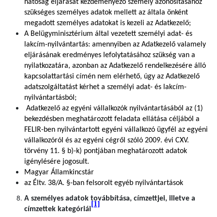
hatóság eljárását kezdeményező személy azonosításához
szükséges személyes adatok mellett az általa önként
megadott személyes adatokat is kezeli az Adatkezelő;
A Belügyminisztérium által vezetett személyi adat- és
lakcím-nyilvántartás: amennyiben az Adatkezelő valamely
eljárásának eredményes lefolytatásához szükség van a
nyilatkozatára, azonban az Adatkezelő rendelkezésére álló
kapcsolattartási címén nem elérhető, úgy az Adatkezelő
adatszolgáltatást kérhet a személyi adat- és lakcím-
nyilvántartásból;
Adatkezelő az egyéni vállalkozók nyilvántartásából az (1)
bekezdésben meghatározott feladata ellátása céljából a
FELIR-ben nyilvántartott egyéni vállalkozó ügyfél az egyéni
vállalkozóról és az egyéni cégről szóló 2009. évi CXV.
törvény 11. § b)-k) pontjában meghatározott adatok
igénylésére jogosult.
Magyar Államkincstár
az Éltv. 38/A. §-ban felsorolt egyéb nyilvántartások
A személyes adatok továbbítása, címzettjei, illetve a
[1]
címzettek kategóriái