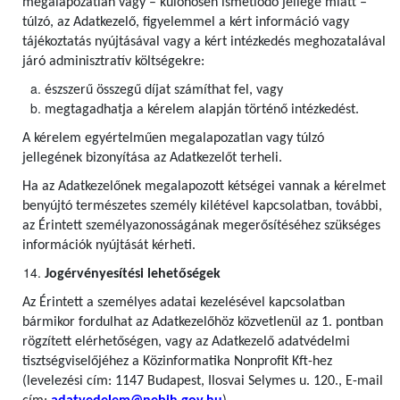
megalapozatlan vagy – különösen ismétlődő jellege miatt –
túlzó, az Adatkezelő, figyelemmel a kért információ vagy
tájékoztatás nyújtásával vagy a kért intézkedés meghozatalával
járó adminisztratív költségekre:
észszerű összegű díjat számíthat fel, vagy
megtagadhatja a kérelem alapján történő intézkedést.
A kérelem egyértelműen megalapozatlan vagy túlzó
jellegének bizonyítása az Adatkezelőt terheli.
Ha az Adatkezelőnek megalapozott kétségei vannak a kérelmet
benyújtó természetes személy kilétével kapcsolatban, további,
az Érintett személyazonosságának megerősítéséhez szükséges
információk nyújtását kérheti.
Jogérvényesítési lehetőségek
Az Érintett a személyes adatai kezelésével kapcsolatban
bármikor fordulhat az Adatkezelőhöz közvetlenül az 1. pontban
rögzített elérhetőségen, vagy az Adatkezelő adatvédelmi
tisztségviselőjéhez a Közinformatika Nonprofit Kft-hez
(levelezési cím: 1147 Budapest, Ilosvai Selymes u. 120., E-mail