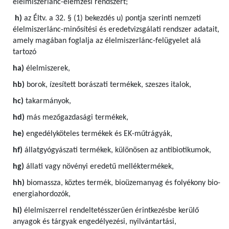
élelmiszerlánc-elemzési rendszert;
h)
az Éltv. a 32. § (1) bekezdés u) pontja szerinti nemzeti
élelmiszerlánc-minősítési és eredetvizsgálati rendszer adatait,
amely magában foglalja az élelmiszerlánc-felügyelet alá
tartozó
ha)
élelmiszerek,
hb)
borok, ízesített borászati termékek, szeszes italok,
hc)
takarmányok,
hd)
más mezőgazdasági termékek,
he)
engedélyköteles termékek és EK-műtrágyák,
hf)
állatgyógyászati termékek, különösen az antibiotikumok,
hg)
állati vagy növényi eredetű melléktermékek,
hh)
biomassza, köztes termék, bioüzemanyag és folyékony bio-
energiahordozók,
hi)
élelmiszerrel rendeltetésszerűen érintkezésbe kerülő
anyagok és tárgyak engedélyezési, nyilvántartási,