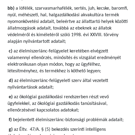
bb)
a lófélék, szarvasmarhafélék, sertés, juh, kecske, baromfi,
nyúl, méhészeti, hal, halgazdálkodási akvakultúra termék
nyomonkövetési adatait, beleértve az állattartó helyek közötti
állatmozgások adatait, továbbá az ebeknek az állatok
védelméről és kíméletéről szóló 1998. évi XXVIII. törvény
alapján nyilvántartott adatait;
c)
az élelmiszerlánc-felügyelet keretében elvégzett
valamennyi ellenőrzés, minősítés és vizsgálat eredményét
elektronikusan olyan módon, hogy az ügyfélhez,
létesítményhez, és termékhez is köthető legyen;
d)
az élelmiszerlánc-felügyeleti szerv által vezetett
nyilvántartások adatait;
e)
az ökológiai gazdálkodási rendszerben részt vevő
ügyfelekkel, az ökológiai gazdálkodás tanúsításával,
ellenőrzésével kapcsolatos adatokat;
f)
bejelentett élelmiszerlánc-biztonsági problémák adatait;
g)
az Éltv. 47/A. § (5) bekezdés szerinti intelligens