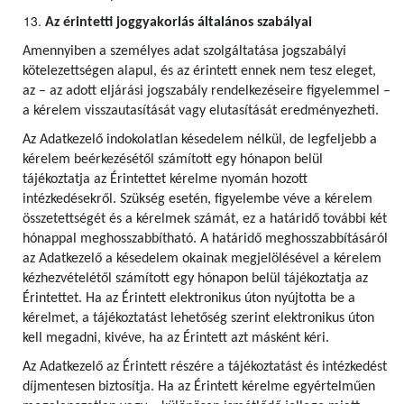
Az érintetti joggyakorlás általános szabályai
Amennyiben a személyes adat szolgáltatása jogszabályi
kötelezettségen alapul, és az érintett ennek nem tesz eleget,
az – az adott eljárási jogszabály rendelkezéseire figyelemmel –
a kérelem visszautasítását vagy elutasítását eredményezheti.
Az Adatkezelő indokolatlan késedelem nélkül, de legfeljebb a
kérelem beérkezésétől számított egy hónapon belül
tájékoztatja az Érintettet kérelme nyomán hozott
intézkedésekről. Szükség esetén, figyelembe véve a kérelem
összetettségét és a kérelmek számát, ez a határidő további két
hónappal meghosszabbítható. A határidő meghosszabbításáról
az Adatkezelő a késedelem okainak megjelölésével a kérelem
kézhezvételétől számított egy hónapon belül tájékoztatja az
Érintettet. Ha az Érintett elektronikus úton nyújtotta be a
kérelmet, a tájékoztatást lehetőség szerint elektronikus úton
kell megadni, kivéve, ha az Érintett azt másként kéri.
Az Adatkezelő az Érintett részére a tájékoztatást és intézkedést
díjmentesen biztosítja. Ha az Érintett kérelme egyértelműen