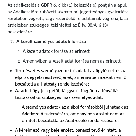
Az adatkezelés a GDPR 6. cikk (1) bekezdés e) pontján alapul,
az Adatkezelőre ruházott közhatalmi jogosítványok gyakorlása
keretében végzett, vagy közérdekű feladatainak végrehajtása
érdekében szükséges, tekintettel az Éltv. 38/A. § (3)
bekezdésére.
A kezelt személyes adatok forrása
A kezelt adatok forrása az érintett.
Amennyiben a kezelt adat forrása nem az érintett:
Természetes személyazonosító adatai az ügyfélnek és az
eljárás egyéb résztvevőjének, amennyiben azokat nem ő
bocsátotta a Hatóság rendelkezésére;
Az adott ügy jellegétől, tárgyától függően a tényállás
tisztázásához szükséges más személyes adat.
A személyes adatok az alábbi forrásokból juthatnak az
Adatkezelő tudomására, amennyiben azokat nem az
érintett bocsátotta az Adatkezelő rendelkezésére:
A kérelmező vagy bejelentést, panaszt tevő érintett: a