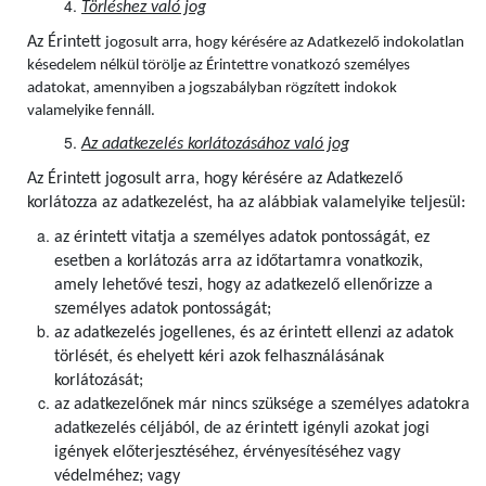
Törléshez való jog
Az Érintett
jogosult arra, hogy kérésére az Adatkezelő indokolatlan
késedelem nélkül törölje az Érintettre vonatkozó személyes
adatokat, amennyiben a jogszabályban rögzített indokok
valamelyike fennáll.
Az adatkezelés korlátozásához való jog
Az Érintett jogosult arra, hogy kérésére az Adatkezelő
korlátozza az adatkezelést, ha az alábbiak valamelyike teljesül:
az érintett vitatja a személyes adatok pontosságát, ez
esetben a korlátozás arra az időtartamra vonatkozik,
amely lehetővé teszi, hogy az adatkezelő ellenőrizze a
személyes adatok pontosságát;
az adatkezelés jogellenes, és az érintett ellenzi az adatok
törlését, és ehelyett kéri azok felhasználásának
korlátozását;
az adatkezelőnek már nincs szüksége a személyes adatokra
adatkezelés céljából, de az érintett igényli azokat jogi
igények előterjesztéséhez, érvényesítéséhez vagy
védelméhez; vagy