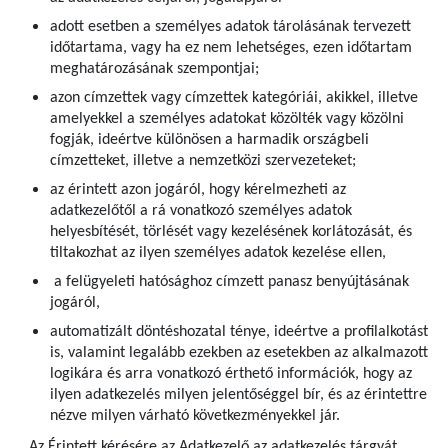
adott esetben a személyes adatok tárolásának tervezett
időtartama, vagy ha ez nem lehetséges, ezen időtartam
meghatározásának szempontjai;
azon címzettek vagy címzettek kategóriái, akikkel, illetve
amelyekkel a személyes adatokat közölték vagy közölni
fogják, ideértve különösen a harmadik országbeli
címzetteket, illetve a nemzetközi szervezeteket;
az érintett azon jogáról, hogy kérelmezheti az
adatkezelőtől a rá vonatkozó személyes adatok
helyesbítését, törlését vagy kezelésének korlátozását, és
tiltakozhat az ilyen személyes adatok kezelése ellen,
a felügyeleti hatósághoz címzett panasz benyújtásának
jogáról,
automatizált döntéshozatal ténye, ideértve a profilalkotást
is, valamint legalább ezekben az esetekben az alkalmazott
logikára és arra vonatkozó érthető információk, hogy az
ilyen adatkezelés milyen jelentőséggel bír, és az érintettre
nézve milyen várható következményekkel jár.
Az Érintett kérésére az Adatkezelő az adatkezelés tárgyát