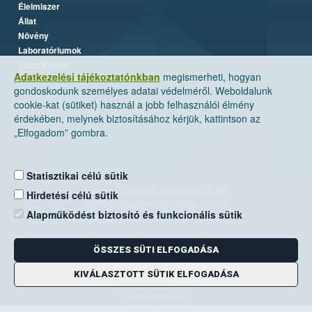
Élelmiszer
Állat
Növény
Laboratóriumok
Labor/Egyéb
Adatkezelési tájékoztatónkban
megismerheti, hogyan
gondoskodunk személyes adatai védelméről. Weboldalunk
cookie-kat (sütiket) használ a jobb felhasználói élmény
érdekében, melynek biztosításához kérjük, kattintson az
„Elfogadom” gombra.
Statisztikai célú sütik
Nemzeti Élelmiszerlánc-biztonsági Hivatal
Hirdetési célú sütik
Cím: 1024 Budapest, Keleti Károly utca. 24.
Alapműködést biztosító és funkcionális sütik
Levelezési cím: 1525 Budapest. Pf. 30.
ÖSSZES SÜTI ELFOGADÁSA
E-mail:
ugyfelszolgalat@nebih.gov.hu
Zöld szám: 06-80/263-244
KIVÁLASZTOTT SÜTIK ELFOGADÁSA
Telefon: 06-1/ 336-9000
Fax: 06-1/336-9479