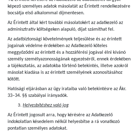
képező személyes adatok másolatát az Érintett rendelkezésére
bocsátja első alkalommal díjmentesen.
Az Érintett által kért további másolatokért az adatkezelő az
adminisztratív költségeken alapuló, díjat számíthat fel.
Az adatbiztonsági követelmények teljesülése és az érintett
jogainak védelme érdekében az Adatkezelő köteles
meggyőződni az érintett és a hozzáférési jogával élni kívánó
személy személyazonosságának egyezéséről, ennek érdekében
a tájékoztatás, az adatokba történő betekintés, illetve azokról
másolat kiadása is az érintett személyének azonosításához
kötött.
Hatósági eljárásban az ügy irataiba való betekintésre az Ákr.
33–34. §§ szabályai irányadók.
Helyesbítéshez való jog
Az Érintett jogosult arra, hogy kérésére az Adatkezelő
indokolatlan késedelem nélkül helyesbítse a rá vonatkozó
pontatlan személyes adatokat.