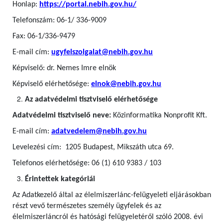
Honlap:
https://portal.nebih.gov.hu/
Telefonszám: 06-1/ 336-9009
Fax: 06-1/336-9479
E-mail cím:
ugyfelszolgalat@nebih.gov.hu
Képviselő: dr. Nemes Imre elnök
Képviselő elérhetősége:
elnok@nebih.gov.hu
Az adatvédelmi tisztviselő elérhetősége
Adatvédelmi tisztviselő neve:
Közinformatika Nonprofit Kft.
E-mail cím:
adatvedelem@nebih.gov.hu
Levelezési cím: 1205 Budapest, Mikszáth utca 69.
Telefonos elérhetősége: 06 (1) 610 9383 / 103
Érintettek kategóriái
Az Adatkezelő által az élelmiszerlánc-felügyeleti eljárásokban
részt vevő természetes személy ügyfelek
és az
élelmiszerláncról és hatósági felügyeletéről szóló 2008. évi