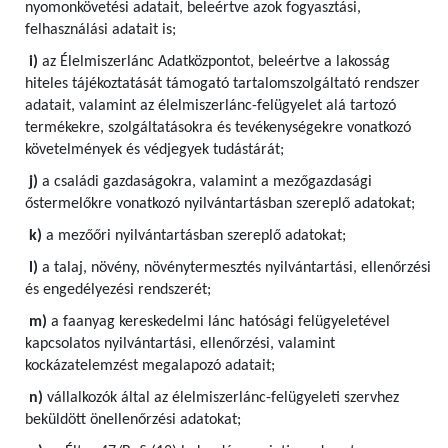
nyomonkövetési adatait, beleértve azok fogyasztási,
felhasználási adatait is;
i)
az Élelmiszerlánc Adatközpontot, beleértve a lakosság
hiteles tájékoztatását támogató tartalomszolgáltató rendszer
adatait, valamint az élelmiszerlánc-felügyelet alá tartozó
termékekre, szolgáltatásokra és tevékenységekre vonatkozó
követelmények és védjegyek tudástárát;
j)
a családi gazdaságokra, valamint a mezőgazdasági
őstermelőkre vonatkozó nyilvántartásban szereplő adatokat;
k)
a mezőőri nyilvántartásban szereplő adatokat;
l)
a talaj, növény, növénytermesztés nyilvántartási, ellenőrzési
és engedélyezési rendszerét;
m)
a faanyag kereskedelmi lánc hatósági felügyeletével
kapcsolatos nyilvántartási, ellenőrzési, valamint
kockázatelemzést megalapozó adatait;
n)
vállalkozók által az élelmiszerlánc-felügyeleti szervhez
beküldött önellenőrzési adatokat;