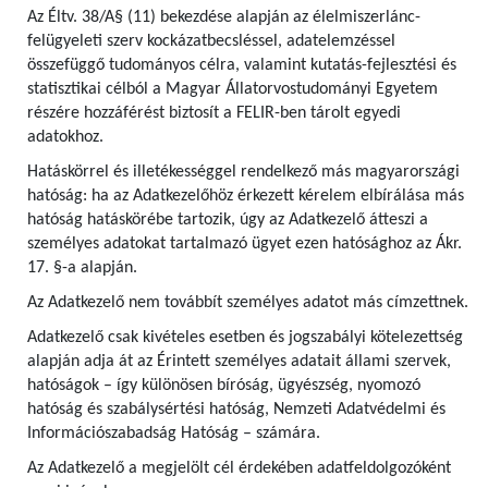
Az Éltv. 38/A§ (11) bekezdése alapján az élelmiszerlánc-
felügyeleti szerv kockázatbecsléssel, adatelemzéssel
összefüggő tudományos célra, valamint kutatás-fejlesztési és
statisztikai célból a Magyar Állatorvostudományi Egyetem
részére hozzáférést biztosít a FELIR-ben tárolt egyedi
adatokhoz.
Hatáskörrel és illetékességgel rendelkező más magyarországi
hatóság: ha az Adatkezelőhöz érkezett kérelem elbírálása más
hatóság hatáskörébe tartozik, úgy az Adatkezelő átteszi a
személyes adatokat tartalmazó ügyet ezen hatósághoz az Ákr.
17. §-a alapján.
Az Adatkezelő nem továbbít személyes adatot más címzettnek.
Adatkezelő csak kivételes esetben és jogszabályi kötelezettség
alapján adja át az Érintett személyes adatait állami szervek,
hatóságok – így különösen bíróság, ügyészség, nyomozó
hatóság és szabálysértési hatóság, Nemzeti Adatvédelmi és
Információszabadság Hatóság – számára.
Az Adatkezelő a megjelölt cél érdekében adatfeldolgozóként