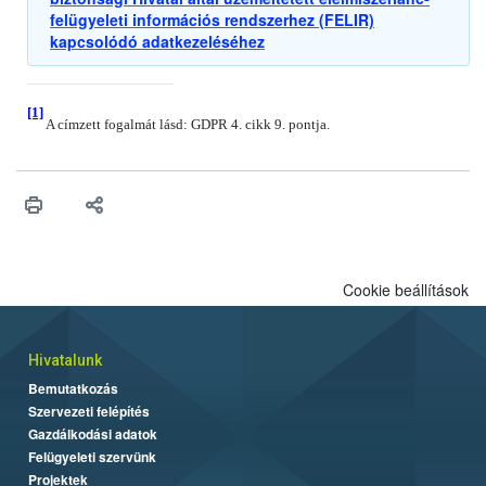
felügyeleti információs rendszerhez (FELIR)
kapcsolódó adatkezeléséhez
[1]
A címzett fogalmát lásd: GDPR 4. cikk 9. pontja.
Cookie beállítások
Hivatalunk
Bemutatkozás
Szervezeti felépítés
Gazdálkodási adatok
Felügyeleti szervünk
Projektek