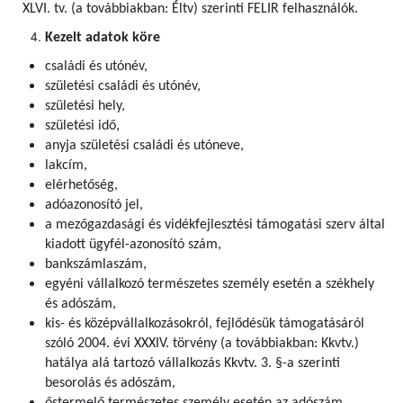
XLVI. tv. (a továbbiakban: Éltv) szerinti FELIR felhasználók
.
Kezelt adatok köre
családi és utónév,
születési családi és utónév,
születési hely,
születési idő,
anyja születési családi és utóneve,
lakcím,
elérhetőség,
adóazonosító jel,
a mezőgazdasági és vidékfejlesztési támogatási szerv által
kiadott ügyfél-azonosító szám,
bankszámlaszám,
egyéni vállalkozó természetes személy esetén a székhely
és adószám,
kis- és középvállalkozásokról, fejlődésük támogatásáról
szóló 2004. évi XXXIV. törvény (a továbbiakban: Kkvtv.)
hatálya alá tartozó vállalkozás Kkvtv. 3. §-a szerinti
besorolás és adószám,