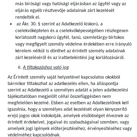
más bírósági vagy hatósági eljárásban az ügyfél vagy az
eljárás egyéb résztvevője adatainak zárt kezelését
rendelték el.
az Ákr. 30. § szerint az Adatkezelő kiskorú, a
cselekvőképtelen és a cselekvőképességében részlegesen
korlátozott nagykorú ügyfél, tanú, szemletárgy-birtokos
vagy megfigyelt személy védelme érdekében erre irányuló
kérelem nélkül is dönthet az érintett személy adatainak
zárt kezeléséről és az iratbetekintési jog korlátozásáról.
A tiltakozáshoz való jog
Az Érintett személy saját helyzetével kapcsolatos okokból
bármikor tiltakozhat az adatkezelés ellen, ha álláspontja
szerint az Adatkezelő a személyes adatát a jelen adatkezelési
tájékoztatóban megjelölt céllal összefüggésben nem
megfelelően kezelné. Ebben az esetben az Adatkezelőnek kell
igazolnia, hogy a személyes adat kezelését olyan kényszerítő
erejű jogos okok indokolják, amelyek elsőbbséget élveznek az
érintett érdekeivel, jogaival és szabadságaival szemben, vagy
amelyek jogi igények előterjesztéséhez, érvényesítéséhez vagy
védelméhez kapcsolódnak.