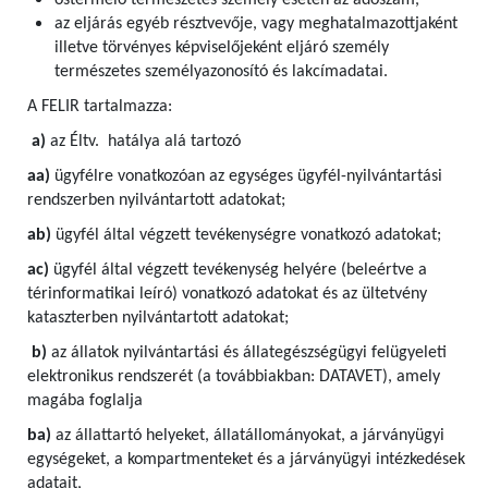
őstermelő természetes személy esetén az adószám,
az eljárás egyéb résztvevője, vagy meghatalmazottjaként
illetve törvényes képviselőjeként eljáró személy
természetes személyazonosító és lakcímadatai.
A FELIR tartalmazza:
a)
az Éltv. hatálya alá tartozó
aa)
ügyfélre vonatkozóan az egységes ügyfél-nyilvántartási
rendszerben nyilvántartott adatokat;
ab)
ügyfél által végzett tevékenységre vonatkozó adatokat;
ac)
ügyfél által végzett tevékenység helyére (beleértve a
térinformatikai leíró) vonatkozó adatokat és az ültetvény
kataszterben nyilvántartott adatokat;
b)
az állatok nyilvántartási és állategészségügyi felügyeleti
elektronikus rendszerét (a továbbiakban: DATAVET), amely
magába foglalja
ba)
az állattartó helyeket, állatállományokat, a járványügyi
egységeket, a kompartmenteket és a járványügyi intézkedések
adatait,