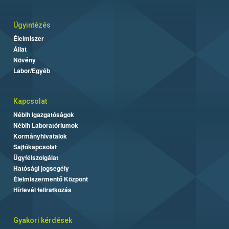
Ügyintézés
Élelmiszer
Állat
Növény
Labor/Egyéb
Kapcsolat
Nébih Igazgatóságok
Nébih Laboratóriumok
Kormányhivatalok
Sajtókapcsolat
Ügyfélszolgálat
Hatósági jogsegély
Élelmiszermentő Központ
Hírlevél feliratkozás
Gyakori kérdések