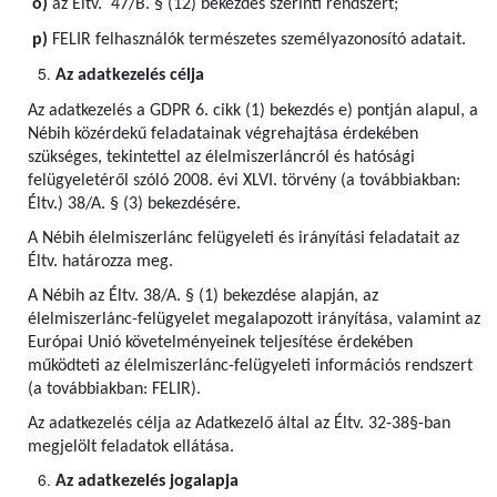
o)
az Éltv. 47/B. § (12) bekezdés szerinti rendszert;
p)
FELIR felhasználók természetes személyazonosító adatait.
Az adatkezelés célja
Az adatkezelés a GDPR 6. cikk (1) bekezdés e) pontján alapul, a
Nébih közérdekű feladatainak végrehajtása érdekében
szükséges, tekintettel az élelmiszerláncról és hatósági
felügyeletéről szóló 2008. évi XLVI. törvény (a továbbiakban:
Éltv.) 38/A. § (3) bekezdésére.
A Nébih élelmiszerlánc felügyeleti és irányítási feladatait az
Éltv. határozza meg.
A Nébih az Éltv. 38/A. § (1) bekezdése alapján, az
élelmiszerlánc-felügyelet megalapozott irányítása, valamint az
Európai Unió követelményeinek teljesítése érdekében
működteti az élelmiszerlánc-felügyeleti információs rendszert
(a továbbiakban: FELIR).
Az adatkezelés célja az Adatkezelő által az Éltv. 32-38§-ban
megjelölt feladatok ellátása.
Az adatkezelés jogalapja