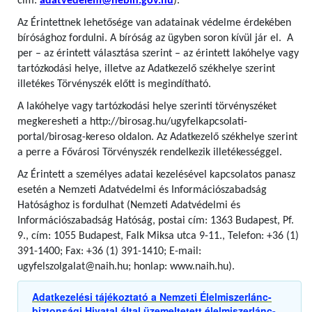
cím:
adatvedelem@nebih.gov.hu
).
Az Érintettnek lehetősége van adatainak védelme érdekében
bírósághoz fordulni. A bíróság az ügyben soron kívül jár el. A
per – az érintett választása szerint – az érintett lakóhelye vagy
tartózkodási helye, illetve az Adatkezelő székhelye szerint
illetékes Törvényszék előtt is megindítható.
A lakóhelye vagy tartózkodási helye szerinti törvényszéket
megkeresheti a http://birosag.hu/ugyfelkapcsolati-
portal/birosag-kereso oldalon. Az Adatkezelő székhelye szerint
a perre a Fővárosi Törvényszék rendelkezik illetékességgel.
Az Érintett a személyes adatai kezelésével kapcsolatos panasz
esetén a Nemzeti Adatvédelmi és Információszabadság
Hatósághoz is fordulhat (Nemzeti Adatvédelmi és
Információszabadság Hatóság, postai cím: 1363 Budapest, Pf.
9., cím: 1055 Budapest, Falk Miksa utca 9-11., Telefon: +36 (1)
391-1400; Fax: +36 (1) 391-1410; E-mail:
ugyfelszolgalat@naih.hu; honlap: www.naih.hu).
Adatkezelési tájékoztató a Nemzeti Élelmiszerlánc-
biztonsági Hivatal által üzemeltetett élelmiszerlánc-