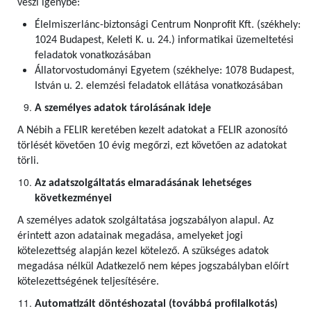
veszi igénybe:
Élelmiszerlánc-biztonsági Centrum Nonprofit Kft. (székhely:
1024 Budapest, Keleti K. u. 24.) informatikai üzemeltetési
feladatok vonatkozásában
Állatorvostudományi Egyetem (székhelye: 1078 Budapest,
István u. 2. elemzési feladatok ellátása vonatkozásában
A személyes adatok tárolásának ideje
A Nébih a FELIR keretében kezelt adatokat a FELIR azonosító
törlését követően 10 évig megőrzi, ezt követően az adatokat
törli.
Az adatszolgáltatás elmaradásának lehetséges
következményei
A személyes adatok szolgáltatása jogszabályon alapul. Az
érintett azon adatainak megadása, amelyeket jogi
kötelezettség alapján kezel kötelező. A szükséges adatok
megadása nélkül Adatkezelő nem képes jogszabályban előírt
kötelezettségének teljesítésére.
Automatizált döntéshozatal (továbbá profilalkotás)