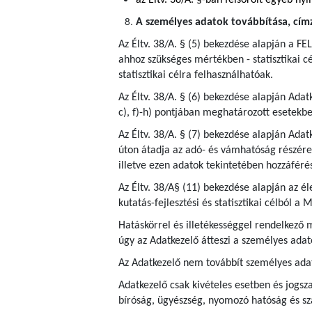
az Éltv. 38/A. §-ban felsorolt egyéb nyi
A személyes adatok továbbítása, címze
Az Éltv. 38/A. § (5) bekezdése alapján a FEL
ahhoz szükséges mértékben - statisztikai cé
statisztikai célra felhasználhatóak.
Az Éltv. 38/A. § (6) bekezdése alapján Adat
c), f)-h) pontjában meghatározott esetekbe
Az Éltv. 38/A. § (7) bekezdése alapján Ada
úton átadja az adó- és vámhatóság részére a
illetve ezen adatok tekintetében hozzáféré
Az Éltv. 38/A§ (11) bekezdése alapján az é
kutatás-fejlesztési és statisztikai célból 
Hatáskörrel és illetékességgel rendelkező
úgy az Adatkezelő átteszi a személyes adat
Az Adatkezelő nem továbbít személyes ada
Adatkezelő csak kivételes esetben és jogsza
bíróság, ügyészség, nyomozó hatóság és s