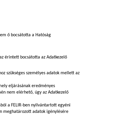
nem ő bocsátotta a Hatóság
 érintett bocsátotta az Adatkezelő
hoz szükséges személyes adatok mellett az
amely eljárásának eredményes
ímén nem elérhető, úgy az Adatkezelő
ból a FELIR-ben nyilvántartott egyéni
ában meghatározott adatok igénylésére