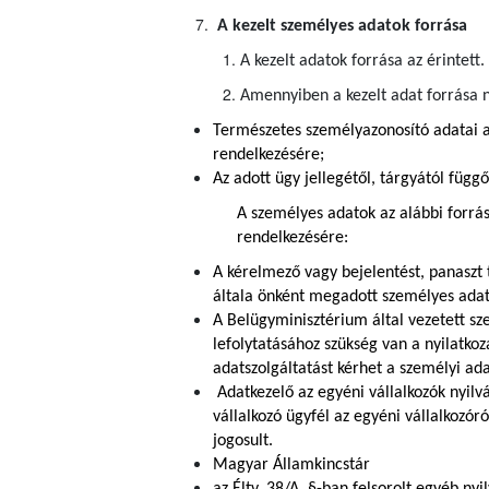
A kezelt személyes adatok forrása
A kezelt adatok forrása az érintett.
Amennyiben a kezelt adat forrása n
Természetes személyazonosító adatai a
rendelkezésére;
Az adott ügy jellegétől, tárgyától függ
A személyes adatok az alábbi forrá
rendelkezésére:
A kérelmező vagy bejelentést, panaszt 
általa önként megadott személyes adato
A Belügyminisztérium által vezetett s
lefolytatásához szükség van a nyilatko
adatszolgáltatást kérhet a személyi ada
Adatkezelő az egyéni vállalkozók nyilv
vállalkozó ügyfél az egyéni vállalkozór
jogosult.
Magyar Államkincstár