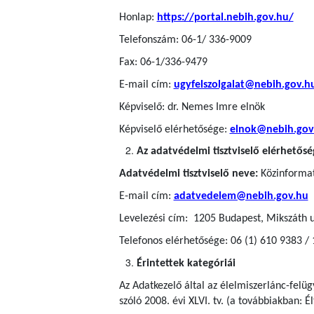
Honlap:
https://portal.nebih.gov.hu/
Telefonszám: 06-1/ 336-9009
Fax: 06-1/336-9479
E-mail cím:
ugyfelszolgalat@nebih.gov.h
Képviselő: dr. Nemes Imre elnök
Képviselő elérhetősége:
elnok@nebih.gov
Az adatvédelmi tisztviselő elérhetősé
Adatvédelmi tisztviselő neve:
Közinformati
E-mail cím:
adatvedelem@nebih.gov.hu
Levelezési cím: 1205 Budapest, Mikszáth u
Telefonos elérhetősége: 06 (1) 610 9383 /
Érintettek kategóriái
Az Adatkezelő által az élelmiszerlánc-felü
szóló 2008. évi XLVI. tv. (a továbbiakban: Él