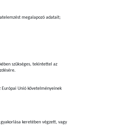
ázatelemzést megalapozó adatait;
ében szükséges, tekintettel az
ezdésére.
 az Európai Unió követelményeinek
 gyakorlása keretében végzett, vagy