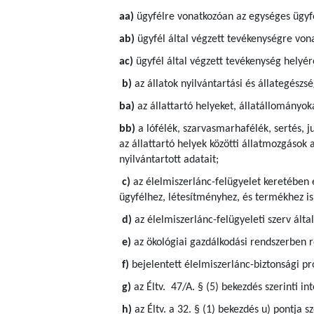
aa)
ügyfélre vonatkozóan az egységes ügyfé
ab)
ügyfél által végzett tevékenységre von
ac)
ügyfél által végzett tevékenység helyére
b)
az állatok nyilvántartási és állategész
ba)
az állattartó helyeket, állatállományok
bb)
a lófélék, szarvasmarhafélék, sertés, j
az állattartó helyek közötti állatmozgások 
nyilvántartott adatait;
c)
az élelmiszerlánc-felügyelet keretében 
ügyfélhez, létesítményhez, és termékhez is
d)
az élelmiszerlánc-felügyeleti szerv által
e)
az ökológiai gazdálkodási rendszerben ré
f)
bejelentett élelmiszerlánc-biztonsági p
g)
az Éltv. 47/A. § (5) bekezdés szerinti in
h)
az Éltv. a 32. § (1) bekezdés u) pontja 