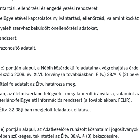
ntartási, ellenőrzési és engedélyezési rendszerét;
elügyeletével kapcsolatos nyilvántartási, ellenőrzési, valamint kock
gyeleti szervhez beküldött önellenőrzési adatokat;
endszert;
azonosító adatait.
 e) pontján alapul, a Nébih közérdekű feladatainak végrehajtása érdek
l szóló 2008. évi XLVI. törvény (a továbbiakban: Éltv.) 38/A. § (3) bek
tási feladatait az Éltv. határozza meg.
pján, az élelmiszerlánc-felügyelet megalapozott irányítása, valamint
zerlánc-felügyeleti információs rendszert (a továbbiakban: FELIR).
 Éltv. 32-38§-ban megjelölt feladatok ellátása.
 e) pontján alapul, az Adatkezelőre ruházott közhatalmi jogosítványok
ben szükséges, tekintettel az Éltv. 38/A. § (3) bekezdésére.