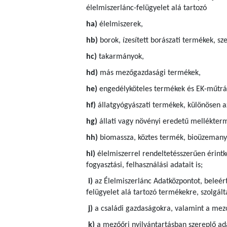
élelmiszerlánc-felügyelet alá tartozó
ha)
élelmiszerek,
hb)
borok, ízesített borászati termékek, sze
hc)
takarmányok,
hd)
más mezőgazdasági termékek,
he)
engedélyköteles termékek és EK-műtrá
hf)
állatgyógyászati termékek, különösen a
hg)
állati vagy növényi eredetű mellékter
hh)
biomassza, köztes termék, bioüzemanya
hi)
élelmiszerrel rendeltetésszerűen érintk
fogyasztási, felhasználási adatait is;
i)
az Élelmiszerlánc Adatközpontot, beleért
felügyelet alá tartozó termékekre, szolgá
j)
a családi gazdaságokra, valamint a mező
k)
a mezőőri nyilvántartásban szereplő ad