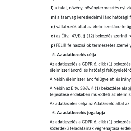
l)
a talaj, növény, növénytermesztés nyilvá
m)
a faanyag kereskedelmi lánc hatósági f
n)
vállalkozók által az élelmiszerlánc-felü
o)
az Éltv. 47/B. § (12) bekezdés szerinti r
p)
FELIR felhasználók természetes személy
Az adatkezelés célja
Az adatkezelés a GDPR 6. cikk (1) bekezdés
élelmiszerláncról és hatósági felügyeletérő
A Nébih élelmiszerlánc felügyeleti és irányí
A Nébih az Éltv. 38/A. § (1) bekezdése ala
teljesítése érdekében működteti az élelmis
Az adatkezelés célja az Adatkezelő által az
Az adatkezelés jogalapja
Az adatkezelés a GDPR 6. cikk (1) bekezdés
közérdekű feladatainak végrehajtása érdeké