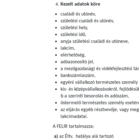
Kezelt adatok köre
családi és utónév,
születési családi és utónév,
születési hely,
születési idő,
anyja születési családi és utóneve,
lakcím,
elérhetőség,
adóazonosító jel,
a mezőgazdasági és vidékfejlesztési tám
bankszámlaszám,
egyéni vállalkozó természetes személy
kis- és középvállalkozásokról, fejlődésü
§-a szerinti besorolás és adószám,
őstermelő természetes személy esetén
az eljárás egyéb résztvevője, vagy meg
lakcímadatai.
A FELIR tartalmazza:
a)
az Éltv. hatálya alá tartozó