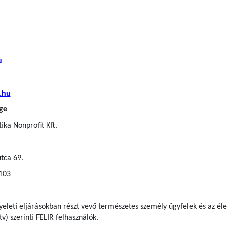
u
.hu
ge
ka Nonprofit Kft.
tca 69.
 103
gyeleti eljárásokban részt vevő természetes személy ügyfelek
és az él
tv) szerinti FELIR felhasználók
.