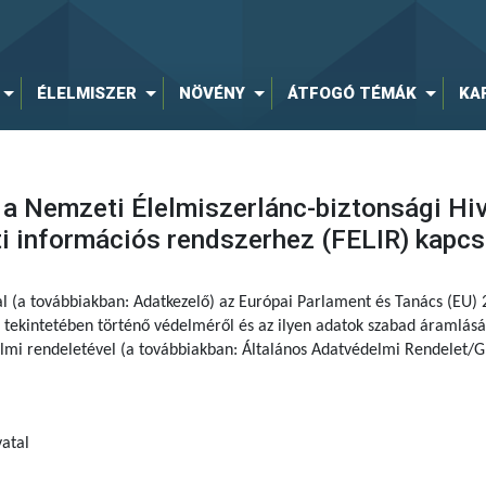
ÉLELMISZER
NÖVÉNY
ÁTFOGÓ TÉMÁK
KA
 a Nemzeti Élelmiszerlánc-biztonsági Hiva
ti információs rendszerhez (FELIR) kapc
al (a továbbiakban: Adatkezelő) az Európai Parlament és Tanács (EU)
tekintetében történő védelméről és az ilyen adatok szabad áramlásár
delmi rendeletével (a továbbiakban: Általános Adatvédelmi Rendelet/G
atal