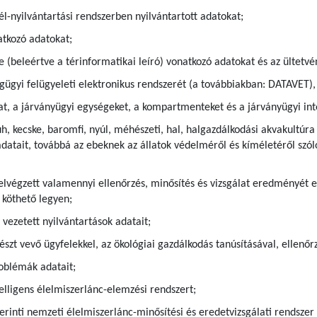
l-nyilvántartási rendszerben nyilvántartott adatokat;
atkozó adatokat;
 (beleértve a térinformatikai leíró) vonatkozó adatokat és az ültetvé
ségügyi felügyeleti elektronikus rendszerét (a továbbiakban: DATAVET
at, a járványügyi egységeket, a kompartmenteket és a járványügyi int
uh, kecske, baromfi, nyúl, méhészeti, hal, halgazdálkodási akvakultú
adatait, továbbá az ebeknek az állatok védelméről és kíméletéről szóló
elvégzett valamennyi ellenőrzés, minősítés és vizsgálat eredményét 
 köthető legyen;
 vezetett nyilvántartások adatait;
szt vevő ügyfelekkel, az ökológiai gazdálkodás tanúsításával, ellenőr
roblémák adatait;
telligens élelmiszerlánc-elemzési rendszert;
szerinti nemzeti élelmiszerlánc-minősítési és eredetvizsgálati rendsze