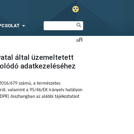
PCSOLAT
tal által üzemeltetett
solódó adatkezeléséhez
 2016/679 számú,
a természetes
ól, valamint a 95/46/EK irányelv hatályon
DPR) összhangban az alábbi tájékoztatást