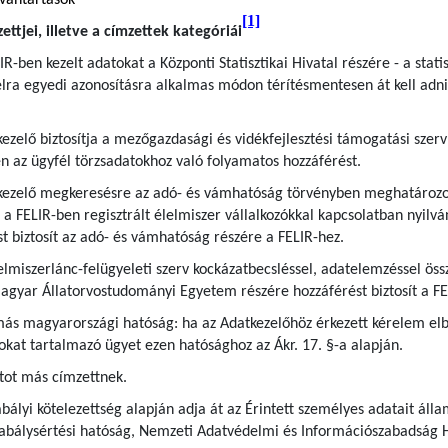
lvántartások
[1]
ttjei, illetve a címzettek kategóriái
IR-ben kezelt adatokat a Központi Statisztikai Hivatal részére - a statis
lra egyedi azonosításra alkalmas módon térítésmentesen át kell adni é
kezelő biztosítja a mezőgazdasági és vidékfejlesztési támogatási szerv 
n az ügyfél törzsadatokhoz való folyamatos hozzáférést.
tkezelő megkeresésre az adó- és vámhatóság törvényben meghatározott
 FELIR-ben regisztrált élelmiszer vállalkozókkal kapcsolatban nyilván
st biztosít az adó- és vámhatóság részére a FELIR-hez.
lelmiszerlánc-felügyeleti szerv kockázatbecsléssel, adatelemzéssel ö
a Magyar Állatorvostudományi Egyetem részére hozzáférést biztosít a F
 más magyarországi hatóság: ha az Adatkezelőhöz érkezett kérelem elb
okat tartalmazó ügyet ezen hatósághoz az Ákr. 17. §-a alapján.
tot más címzettnek.
bályi kötelezettség alapján adja át az Érintett személyes adatait áll
zabálysértési hatóság, Nemzeti Adatvédelmi és Információszabadság 