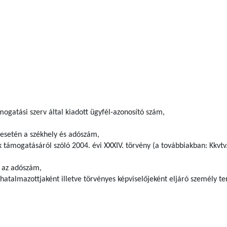
ogatási szerv által kiadott ügyfél-azonosító szám,
 esetén a székhely és adószám,
k támogatásáról szóló 2004. évi XXXIV. törvény (a továbbiakban: Kkvtv.)
 az adószám,
hatalmazottjaként illetve törvényes képviselőjeként eljáró személy t