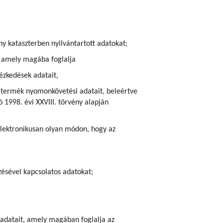
ny kataszterben nyilvántartott adatokat;
), amely magába foglalja
ézkedések adatait,
ra termék nyomonkövetési adatait, beleértve
 1998. évi XXVIII. törvény alapján
elektronikusan olyan módon, hogy az
zésével kapcsolatos adatokat;
r adatait, amely magában foglalja az