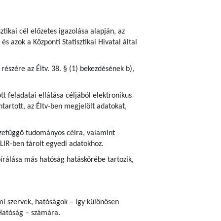
ztikai cél előzetes igazolása alapján, az
s azok a Központi Statisztikai Hivatal által
részére az Éltv. 38. § (1) bekezdésének b),
 feladatai ellátása céljából elektronikus
tartott, az Éltv-ben megjelölt adatokat,
sszefüggő tudományos célra, valamint
ELIR-ben tárolt egyedi adatokhoz.
írálása más hatóság hatáskörébe tartozik,
ami szervek, hatóságok – így különösen
Hatóság – számára.