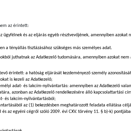
em az érintett:
z ügyfélnek és az eljárás egyéb résztvevőjének, amennyiben azokat 
ően a tényállás tisztázásához szükséges más személyes adat.
sokból juthatnak az Adatkezelő tudomására, amennyiben azokat nem az
tevő érintett: a hatóság eljárását kezdeményező személy azonosításá
kat is kezeli az Adatkezelő;
zemélyi adat- és lakcím-nyilvántartás: amennyiben az Adatkezelő val
zatára, azonban az Adatkezelő rendelkezésére álló kapcsolattartási c
t- és lakcím-nyilvántartásból;
ántartásából az (1) bekezdésben meghatározott feladata ellátása céljá
ól és az egyéni cégről szóló 2009. évi CXV. törvény 11. § b)-k) pontj