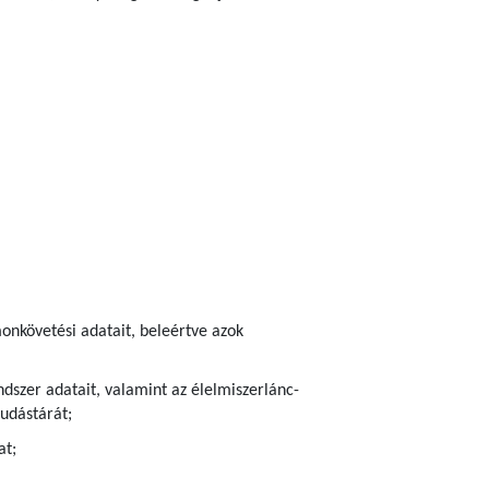
onkövetési adatait, beleértve azok
dszer adatait, valamint az élelmiszerlánc-
udástárát;
at;