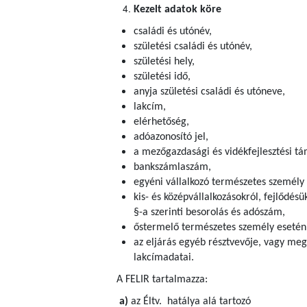
Kezelt adatok köre
családi és utónév,
születési családi és utónév,
születési hely,
születési idő,
anyja születési családi és utóneve,
lakcím,
elérhetőség,
adóazonosító jel,
a mezőgazdasági és vidékfejlesztési tám
bankszámlaszám,
egyéni vállalkozó természetes személy
kis- és középvállalkozásokról, fejlődésü
§-a szerinti besorolás és adószám,
őstermelő természetes személy esetén
az eljárás egyéb résztvevője, vagy meg
lakcímadatai.
A FELIR tartalmazza:
a)
az Éltv. hatálya alá tartozó