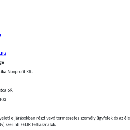
u
.hu
ge
ka Nonprofit Kft.
tca 69.
 103
gyeleti eljárásokban részt vevő természetes személy ügyfelek
és az él
tv) szerinti FELIR felhasználók
.