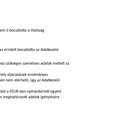
nem ő bocsátotta a Hatóság
 érintett bocsátotta az Adatkezelő
hoz szükséges személyes adatok mellett az
amely eljárásának eredményes
ímén nem elérhető, úgy az Adatkezelő
ból a FELIR-ben nyilvántartott egyéni
ában meghatározott adatok igénylésére