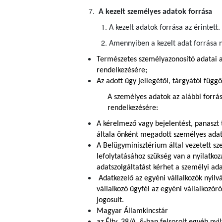
A kezelt személyes adatok forrása
A kezelt adatok forrása az érintett.
Amennyiben a kezelt adat forrása n
Természetes személyazonosító adatai a
rendelkezésére;
Az adott ügy jellegétől, tárgyától függ
A személyes adatok az alábbi forrá
rendelkezésére:
A kérelmező vagy bejelentést, panaszt 
általa önként megadott személyes adato
A Belügyminisztérium által vezetett s
lefolytatásához szükség van a nyilatko
adatszolgáltatást kérhet a személyi ada
Adatkezelő az egyéni vállalkozók nyilv
vállalkozó ügyfél az egyéni vállalkozór
jogosult.
Magyar Államkincstár