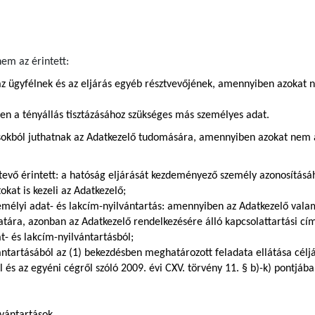
em az érintett:
z ügyfélnek és az eljárás egyéb résztvevőjének, amennyiben azokat 
ően a tényállás tisztázásához szükséges más személyes adat.
sokból juthatnak az Adatkezelő tudomására, amennyiben azokat nem az
tevő érintett: a hatóság eljárását kezdeményező személy azonosításá
kat is kezeli az Adatkezelő;
zemélyi adat- és lakcím-nyilvántartás: amennyiben az Adatkezelő val
zatára, azonban az Adatkezelő rendelkezésére álló kapcsolattartási c
t- és lakcím-nyilvántartásból;
ántartásából az (1) bekezdésben meghatározott feladata ellátása céljá
ól és az egyéni cégről szóló 2009. évi CXV. törvény 11. § b)-k) pontj