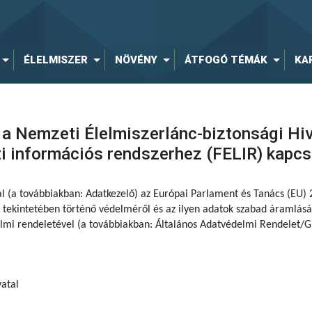
ÉLELMISZER
NÖVÉNY
ÁTFOGÓ TÉMÁK
KA
 a Nemzeti Élelmiszerlánc-biztonsági Hiva
ti információs rendszerhez (FELIR) kapc
al (a továbbiakban: Adatkezelő) az Európai Parlament és Tanács (EU)
tekintetében történő védelméről és az ilyen adatok szabad áramlásár
delmi rendeletével (a továbbiakban: Általános Adatvédelmi Rendelet/G
atal