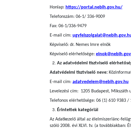
Honlap:
https://portal.nebih.gov.hu/
Telefonszám: 06-1/ 336-9009
Fax: 06-1/336-9479
E-mail cím:
ugyfelszolgalat@nebih.gov.h
Képviselő: dr. Nemes Imre elnök
Képviselő elérhetősége:
elnok@nebih.gov
Az adatvédelmi tisztviselő elérhetősé
Adatvédelmi tisztviselő neve:
Közinformati
E-mail cím:
adatvedelem@nebih.gov.hu
Levelezési cím: 1205 Budapest, Mikszáth u
Telefonos elérhetősége: 06 (1) 610 9383 /
Érintettek kategóriái
Az Adatkezelő által az élelmiszerlánc-felü
szóló 2008. évi XLVI. tv. (a továbbiakban: Él