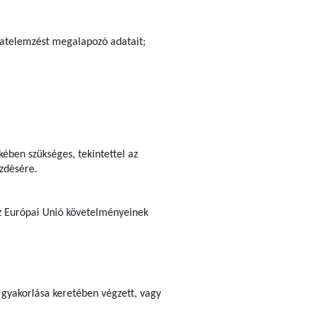
ázatelemzést megalapozó adatait;
ében szükséges, tekintettel az
ezdésére.
 az Európai Unió követelményeinek
 gyakorlása keretében végzett, vagy