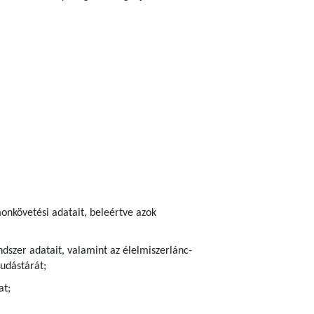
onkövetési adatait, beleértve azok
dszer adatait, valamint az élelmiszerlánc-
udástárát;
at;