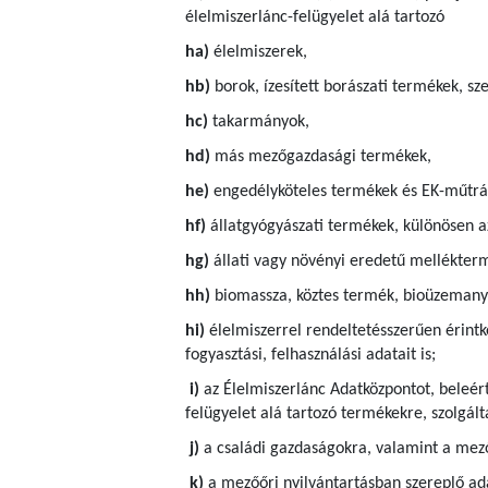
élelmiszerlánc-felügyelet alá tartozó
ha)
élelmiszerek,
hb)
borok, ízesített borászati termékek, sze
hc)
takarmányok,
hd)
más mezőgazdasági termékek,
he)
engedélyköteles termékek és EK-műtrá
hf)
állatgyógyászati termékek, különösen a
hg)
állati vagy növényi eredetű mellékter
hh)
biomassza, köztes termék, bioüzemanya
hi)
élelmiszerrel rendeltetésszerűen érintk
fogyasztási, felhasználási adatait is;
i)
az Élelmiszerlánc Adatközpontot, beleért
felügyelet alá tartozó termékekre, szolgá
j)
a családi gazdaságokra, valamint a mező
k)
a mezőőri nyilvántartásban szereplő ad