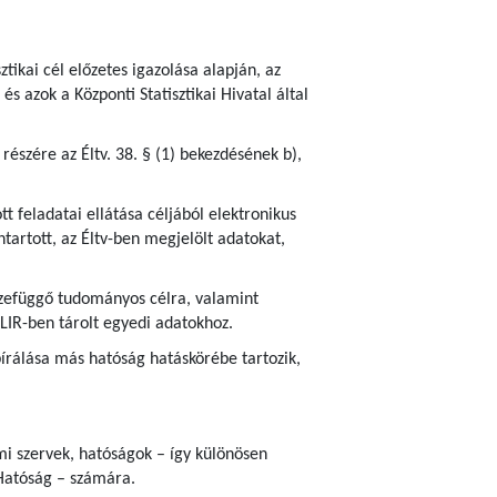
ztikai cél előzetes igazolása alapján, az
s azok a Központi Statisztikai Hivatal által
részére az Éltv. 38. § (1) bekezdésének b),
 feladatai ellátása céljából elektronikus
tartott, az Éltv-ben megjelölt adatokat,
sszefüggő tudományos célra, valamint
ELIR-ben tárolt egyedi adatokhoz.
írálása más hatóság hatáskörébe tartozik,
ami szervek, hatóságok – így különösen
Hatóság – számára.