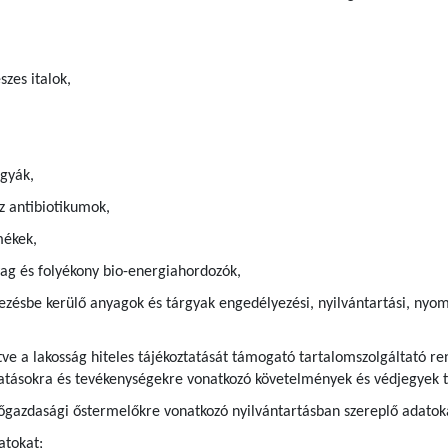
szes italok,
gyák,
z antibiotikumok,
mékek,
g és folyékony bio-energiahordozók,
ezésbe kerülő anyagok és tárgyak engedélyezési, nyilvántartási, nyom
ve a lakosság hiteles tájékoztatását támogató tartalomszolgáltató ren
ltatásokra és tevékenységekre vonatkozó követelmények és védjegyek t
gazdasági őstermelőkre vonatkozó nyilvántartásban szereplő adatok
atokat;