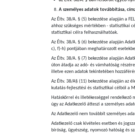
az Éltv. 38/A. §-ban felsorolt egyéb nyi
A személyes adatok továbbítása, címze
Az Éltv. 38/A. § (5) bekezdése alapján a FEL
ahhoz szükséges mértékben - statisztikai cé
statisztikai célra felhasználhatóak.
Az Éltv. 38/A. § (6) bekezdése alapján Adat
c), f)-h) pontjában meghatározott esetekbe
Az Éltv. 38/A. § (7) bekezdése alapján Ada
úton átadja az adó- és vámhatóság részére a
illetve ezen adatok tekintetében hozzáféré
Az Éltv. 38/A§ (11) bekezdése alapján az é
kutatás-fejlesztési és statisztikai célból 
Hatáskörrel és illetékességgel rendelkező
úgy az Adatkezelő átteszi a személyes adat
Az Adatkezelő nem továbbít személyes ada
Adatkezelő csak kivételes esetben és jogsza
bíróság, ügyészség, nyomozó hatóság és s