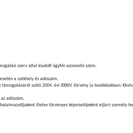
ogatási szerv által kiadott ügyfél-azonosító szám,
 esetén a székhely és adószám,
k támogatásáról szóló 2004. évi XXXIV. törvény (a továbbiakban: Kkvtv.)
 az adószám,
hatalmazottjaként illetve törvényes képviselőjeként eljáró személy t