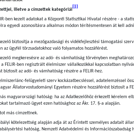
lvántartások
[1]
ttjei, illetve a címzettek kategóriái
IR-ben kezelt adatokat a Központi Statisztikai Hivatal részére - a statis
lra egyedi azonosításra alkalmas módon térítésmentesen át kell adni é
kezelő biztosítja a mezőgazdasági és vidékfejlesztési támogatási szerv 
n az ügyfél törzsadatokhoz való folyamatos hozzáférést.
tkezelő megkeresésre az adó- és vámhatóság törvényben meghatározott
 FELIR-ben regisztrált élelmiszer vállalkozókkal kapcsolatban nyilván
st biztosít az adó- és vámhatóság részére a FELIR-hez.
lelmiszerlánc-felügyeleti szerv kockázatbecsléssel, adatelemzéssel ö
a Magyar Állatorvostudományi Egyetem részére hozzáférést biztosít a F
 más magyarországi hatóság: ha az Adatkezelőhöz érkezett kérelem elb
okat tartalmazó ügyet ezen hatósághoz az Ákr. 17. §-a alapján.
tot más címzettnek.
bályi kötelezettség alapján adja át az Érintett személyes adatait áll
zabálysértési hatóság, Nemzeti Adatvédelmi és Információszabadság 