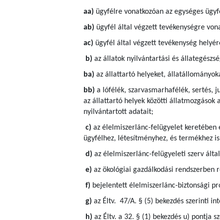
aa)
ügyfélre vonatkozóan az egységes ügyfé
ab)
ügyfél által végzett tevékenységre von
ac)
ügyfél által végzett tevékenység helyére
b)
az állatok nyilvántartási és állategész
ba)
az állattartó helyeket, állatállományok
bb)
a lófélék, szarvasmarhafélék, sertés, j
az állattartó helyek közötti állatmozgások 
nyilvántartott adatait;
c)
az élelmiszerlánc-felügyelet keretében 
ügyfélhez, létesítményhez, és termékhez is
d)
az élelmiszerlánc-felügyeleti szerv által
e)
az ökológiai gazdálkodási rendszerben ré
f)
bejelentett élelmiszerlánc-biztonsági p
g)
az Éltv. 47/A. § (5) bekezdés szerinti in
h)
az Éltv. a 32. § (1) bekezdés u) pontja 