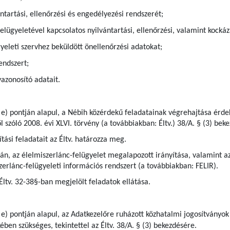
ntartási, ellenőrzési és engedélyezési rendszerét;
elügyeletével kapcsolatos nyilvántartási, ellenőrzési, valamint kock
gyeleti szervhez beküldött önellenőrzési adatokat;
endszert;
azonosító adatait.
 e) pontján alapul, a Nébih közérdekű feladatainak végrehajtása érdek
l szóló 2008. évi XLVI. törvény (a továbbiakban: Éltv.) 38/A. § (3) bek
tási feladatait az Éltv. határozza meg.
pján, az élelmiszerlánc-felügyelet megalapozott irányítása, valamint
zerlánc-felügyeleti információs rendszert (a továbbiakban: FELIR).
 Éltv. 32-38§-ban megjelölt feladatok ellátása.
 e) pontján alapul, az Adatkezelőre ruházott közhatalmi jogosítványok
ben szükséges, tekintettel az Éltv. 38/A. § (3) bekezdésére.