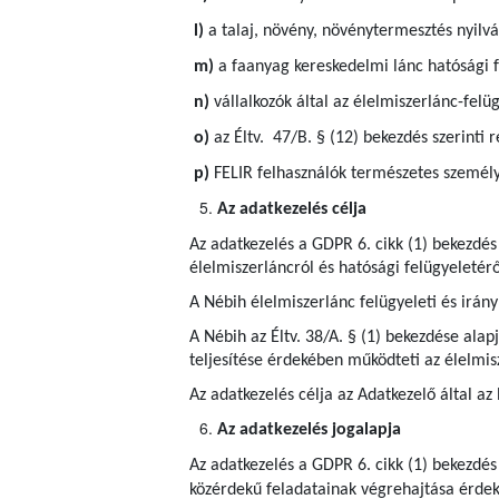
l)
a talaj, növény, növénytermesztés nyilvá
m)
a faanyag kereskedelmi lánc hatósági f
n)
vállalkozók által az élelmiszerlánc-felü
o)
az Éltv. 47/B. § (12) bekezdés szerinti r
p)
FELIR felhasználók természetes személy
Az adatkezelés célja
Az adatkezelés a GDPR 6. cikk (1) bekezdés
élelmiszerláncról és hatósági felügyeletérő
A Nébih élelmiszerlánc felügyeleti és irányí
A Nébih az Éltv. 38/A. § (1) bekezdése ala
teljesítése érdekében működteti az élelmis
Az adatkezelés célja az Adatkezelő által az
Az adatkezelés jogalapja
Az adatkezelés a GDPR 6. cikk (1) bekezdés
közérdekű feladatainak végrehajtása érdeké