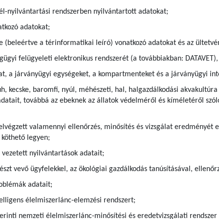
l-nyilvántartási rendszerben nyilvántartott adatokat;
atkozó adatokat;
 (beleértve a térinformatikai leíró) vonatkozó adatokat és az ültetvé
ségügyi felügyeleti elektronikus rendszerét (a továbbiakban: DATAVET
at, a járványügyi egységeket, a kompartmenteket és a járványügyi int
uh, kecske, baromfi, nyúl, méhészeti, hal, halgazdálkodási akvakultú
adatait, továbbá az ebeknek az állatok védelméről és kíméletéről szóló
elvégzett valamennyi ellenőrzés, minősítés és vizsgálat eredményét 
 köthető legyen;
 vezetett nyilvántartások adatait;
szt vevő ügyfelekkel, az ökológiai gazdálkodás tanúsításával, ellenőr
roblémák adatait;
telligens élelmiszerlánc-elemzési rendszert;
szerinti nemzeti élelmiszerlánc-minősítési és eredetvizsgálati rendsze