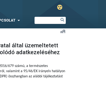
PCSOLAT
tal által üzemeltetett
solódó adatkezeléséhez
 2016/679 számú,
a természetes
ól, valamint a 95/46/EK irányelv hatályon
DPR) összhangban az alábbi tájékoztatást