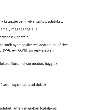
ny kataszterben nyilvántartott adatokat;
), amely magába foglalja
ézkedések adatait,
ra termék nyomonkövetési adatait, beleértve
 1998. évi XXVIII. törvény alapján
elektronikusan olyan módon, hogy az
zésével kapcsolatos adatokat;
r adatait, amely magában foglalja az