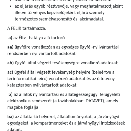
őstermelő természetes személy esetén az adószám,
az eljárás egyéb résztvevője, vagy meghatalmazottjaként
illetve törvényes képviselőjeként eljáró személy
természetes személyazonosító és lakcímadatai.
A FELIR tartalmazza:
a)
az Éltv. hatálya alá tartozó
aa)
ügyfélre vonatkozóan az egységes ügyfél-nyilvántartási
rendszerben nyilvántartott adatokat;
ab)
ügyfél által végzett tevékenységre vonatkozó adatokat;
ac)
ügyfél által végzett tevékenység helyére (beleértve a
térinformatikai leíró) vonatkozó adatokat és az ültetvény
kataszterben nyilvántartott adatokat;
b)
az állatok nyilvántartási és állategészségügyi felügyeleti
elektronikus rendszerét (a továbbiakban: DATAVET), amely
magába foglalja
ba)
az állattartó helyeket, állatállományokat, a járványügyi
egységeket, a kompartmenteket és a járványügyi intézkedések
adatait,