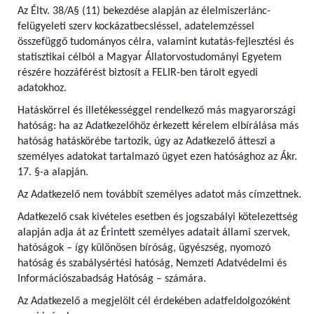
Az Éltv. 38/A§ (11) bekezdése alapján az élelmiszerlánc-
felügyeleti szerv kockázatbecsléssel, adatelemzéssel
összefüggő tudományos célra, valamint kutatás-fejlesztési és
statisztikai célból a Magyar Állatorvostudományi Egyetem
részére hozzáférést biztosít a FELIR-ben tárolt egyedi
adatokhoz.
Hatáskörrel és illetékességgel rendelkező más magyarországi
hatóság: ha az Adatkezelőhöz érkezett kérelem elbírálása más
hatóság hatáskörébe tartozik, úgy az Adatkezelő átteszi a
személyes adatokat tartalmazó ügyet ezen hatósághoz az Ákr.
17. §-a alapján.
Az Adatkezelő nem továbbít személyes adatot más címzettnek.
Adatkezelő csak kivételes esetben és jogszabályi kötelezettség
alapján adja át az Érintett személyes adatait állami szervek,
hatóságok – így különösen bíróság, ügyészség, nyomozó
hatóság és szabálysértési hatóság, Nemzeti Adatvédelmi és
Információszabadság Hatóság – számára.
Az Adatkezelő a megjelölt cél érdekében adatfeldolgozóként