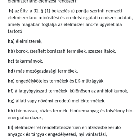
élelmiszerlánc-elemzési rendszert;
h)
az Éltv. a 32. § (1) bekezdés u) pontja szerinti nemzeti
élelmiszerlánc-minősítési és eredetvizsgálati rendszer adatait,
amely magában foglalja az élelmiszerlánc-felügyelet alá
tartozó
ha)
élelmiszerek,
hb)
borok, ízesített borászati termékek, szeszes italok,
hc)
takarmányok,
hd)
más mezőgazdasági termékek,
he)
engedélyköteles termékek és EK-műtrágyák,
hf)
állatgyógyászati termékek, különösen az antibiotikumok,
hg)
állati vagy növényi eredetű melléktermékek,
hh)
biomassza, köztes termék, bioüzemanyag és folyékony bio-
energiahordozók,
hi)
élelmiszerrel rendeltetésszerűen érintkezésbe kerülő
anyagok és tárgyak engedélyezési, nyilvántartási,