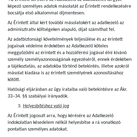
képező személyes adatok másolatát az Érintett rendelkezésére
bocsátja első alkalommal díjmentesen.
Az Érintett által kért további másolatokért az adatkezelő az
adminisztratív költségeken alapuló, díjat számíthat fel.
Az adatbiztonsági követelmények teljesülése és az érintett
jogainak védelme érdekében az Adatkezelő köteles
meggyőződni az érintett és a hozzáférési jogával élni kívánó
személy személyazonosságának egyezéséről, ennek érdekében
a tájékoztatás, az adatokba történő betekintés, illetve azokról
másolat kiadása is az érintett személyének azonosításához
kötött.
Hatósági eljárásban az ügy irataiba való betekintésre az Ákr.
33–34. §§ szabályai irányadók.
Helyesbítéshez való jog
Az Érintett jogosult arra, hogy kérésére az Adatkezelő
indokolatlan késedelem nélkül helyesbítse a rá vonatkozó
pontatlan személyes adatokat.