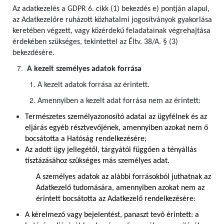
Az adatkezelés a GDPR 6. cikk (1) bekezdés e) pontján alapul,
az Adatkezelőre ruházott közhatalmi jogosítványok gyakorlása
keretében végzett, vagy közérdekű feladatainak végrehajtása
érdekében szükséges, tekintettel az Éltv. 38/A. § (3)
bekezdésére.
A kezelt személyes adatok forrása
A kezelt adatok forrása az érintett.
Amennyiben a kezelt adat forrása nem az érintett:
Természetes személyazonosító adatai az ügyfélnek és az
eljárás egyéb résztvevőjének, amennyiben azokat nem ő
bocsátotta a Hatóság rendelkezésére;
Az adott ügy jellegétől, tárgyától függően a tényállás
tisztázásához szükséges más személyes adat.
A személyes adatok az alábbi forrásokból juthatnak az
Adatkezelő tudomására, amennyiben azokat nem az
érintett bocsátotta az Adatkezelő rendelkezésére:
A kérelmező vagy bejelentést, panaszt tevő érintett: a