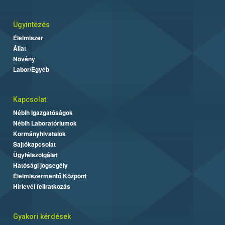
Ügyintézés
Élelmiszer
Állat
Növény
Labor/Egyéb
Kapcsolat
Nébih Igazgatóságok
Nébih Laboratóriumok
Kormányhivatalok
Sajtókapcsolat
Ügyfélszolgálat
Hatósági jogsegély
Élelmiszermentő Központ
Hírlevél feliratkozás
Gyakori kérdések