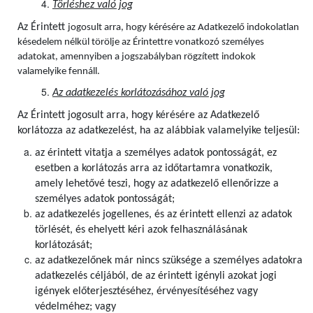
Törléshez való jog
Az Érintett
jogosult arra, hogy kérésére az Adatkezelő indokolatlan
késedelem nélkül törölje az Érintettre vonatkozó személyes
adatokat, amennyiben a jogszabályban rögzített indokok
valamelyike fennáll.
Az adatkezelés korlátozásához való jog
Az Érintett jogosult arra, hogy kérésére az Adatkezelő
korlátozza az adatkezelést, ha az alábbiak valamelyike teljesül:
az érintett vitatja a személyes adatok pontosságát, ez
esetben a korlátozás arra az időtartamra vonatkozik,
amely lehetővé teszi, hogy az adatkezelő ellenőrizze a
személyes adatok pontosságát;
az adatkezelés jogellenes, és az érintett ellenzi az adatok
törlését, és ehelyett kéri azok felhasználásának
korlátozását;
az adatkezelőnek már nincs szüksége a személyes adatokra
adatkezelés céljából, de az érintett igényli azokat jogi
igények előterjesztéséhez, érvényesítéséhez vagy
védelméhez; vagy