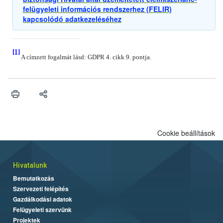
felügyeleti információs rendszerhez (FELIR)
kapcsolódó adatkezeléséhez
[1]
A címzett fogalmát lásd: GDPR 4. cikk 9. pontja.
Cookie beállítások
Hivatalunk
Bemutatkozás
Szervezeti felépítés
Gazdálkodási adatok
Felügyeleti szervünk
Projektek