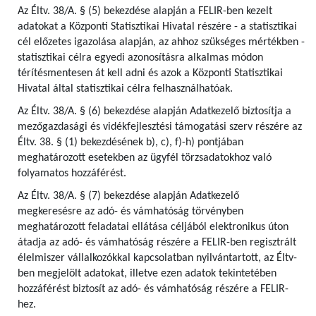
Az Éltv. 38/A. § (5) bekezdése alapján a FELIR-ben kezelt
adatokat a Központi Statisztikai Hivatal részére - a statisztikai
cél előzetes igazolása alapján, az ahhoz szükséges mértékben -
statisztikai célra egyedi azonosításra alkalmas módon
térítésmentesen át kell adni és azok a Központi Statisztikai
Hivatal által statisztikai célra felhasználhatóak.
Az Éltv. 38/A. § (6) bekezdése alapján Adatkezelő biztosítja a
mezőgazdasági és vidékfejlesztési támogatási szerv részére az
Éltv. 38. § (1) bekezdésének b), c), f)-h) pontjában
meghatározott esetekben az ügyfél törzsadatokhoz való
folyamatos hozzáférést.
Az Éltv. 38/A. § (7) bekezdése alapján Adatkezelő
megkeresésre az adó- és vámhatóság törvényben
meghatározott feladatai ellátása céljából elektronikus úton
átadja az adó- és vámhatóság részére a FELIR-ben regisztrált
élelmiszer vállalkozókkal kapcsolatban nyilvántartott, az Éltv-
ben megjelölt adatokat, illetve ezen adatok tekintetében
hozzáférést biztosít az adó- és vámhatóság részére a FELIR-
hez.