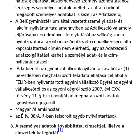
hatóság eljárását kezdeményező személy azonosításához
szükséges személyes adatok mellett az általa önként
megadott személyes adatokat is kezeli az Adatkezelő;
A Belügyminisztérium által vezetett személyi adat- és
lakcím-nyilvántartás: amennyiben az Adatkezelő valamely
eljárásának eredményes lefolytatásához szükség van a
nyilatkozatára, azonban az Adatkezelő rendelkezésére álló
kapcsolattartási címén nem elérhető, úgy az Adatkezelő
adatszolgáltatást kérhet a személyi adat- és lakcím-
nyilvántartásból;
Adatkezelő az egyéni vállalkozók nyilvántartásából az (1)
bekezdésben meghatározott feladata ellátása céljából a
FELIR-ben nyilvántartott egyéni vállalkozó ügyfél az egyéni
vállalkozóról és az egyéni cégről szóló 2009. évi CXV.
törvény 11. § b)-k) pontjában meghatározott adatok
igénylésére jogosult.
Magyar Államkincstár
az Éltv. 38/A. §-ban felsorolt egyéb nyilvántartások
A személyes adatok továbbítása, címzettjei, illetve a
[1]
címzettek kategóriái