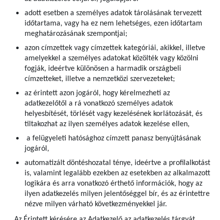
adott esetben a személyes adatok tárolásának tervezett
időtartama, vagy ha ez nem lehetséges, ezen időtartam
meghatározásának szempontjai;
azon címzettek vagy címzettek kategóriái, akikkel, illetve
amelyekkel a személyes adatokat közölték vagy közölni
fogják, ideértve különösen a harmadik országbeli
címzetteket, illetve a nemzetközi szervezeteket;
az érintett azon jogáról, hogy kérelmezheti az
adatkezelőtől a rá vonatkozó személyes adatok
helyesbítését, törlését vagy kezelésének korlátozását, és
tiltakozhat az ilyen személyes adatok kezelése ellen,
a felügyeleti hatósághoz címzett panasz benyújtásának
jogáról,
automatizált döntéshozatal ténye, ideértve a profilalkotást
is, valamint legalább ezekben az esetekben az alkalmazott
logikára és arra vonatkozó érthető információk, hogy az
ilyen adatkezelés milyen jelentőséggel bír, és az érintettre
nézve milyen várható következményekkel jár.
Az Érintett kérésére az Adatkezelő az adatkezelés tárgyát