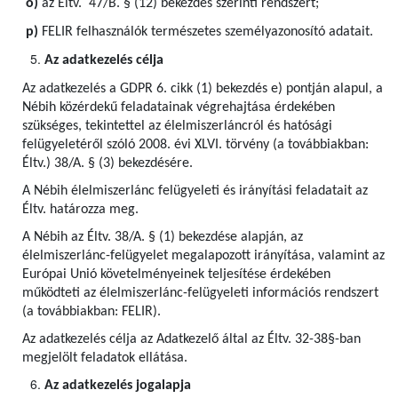
o)
az Éltv. 47/B. § (12) bekezdés szerinti rendszert;
p)
FELIR felhasználók természetes személyazonosító adatait.
Az adatkezelés célja
Az adatkezelés a GDPR 6. cikk (1) bekezdés e) pontján alapul, a
Nébih közérdekű feladatainak végrehajtása érdekében
szükséges, tekintettel az élelmiszerláncról és hatósági
felügyeletéről szóló 2008. évi XLVI. törvény (a továbbiakban:
Éltv.) 38/A. § (3) bekezdésére.
A Nébih élelmiszerlánc felügyeleti és irányítási feladatait az
Éltv. határozza meg.
A Nébih az Éltv. 38/A. § (1) bekezdése alapján, az
élelmiszerlánc-felügyelet megalapozott irányítása, valamint az
Európai Unió követelményeinek teljesítése érdekében
működteti az élelmiszerlánc-felügyeleti információs rendszert
(a továbbiakban: FELIR).
Az adatkezelés célja az Adatkezelő által az Éltv. 32-38§-ban
megjelölt feladatok ellátása.
Az adatkezelés jogalapja