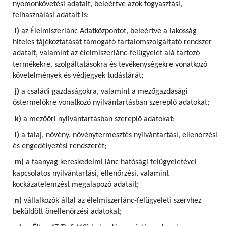
nyomonkövetési adatait, beleértve azok fogyasztási,
felhasználási adatait is;
i)
az Élelmiszerlánc Adatközpontot, beleértve a lakosság
hiteles tájékoztatását támogató tartalomszolgáltató rendszer
adatait, valamint az élelmiszerlánc-felügyelet alá tartozó
termékekre, szolgáltatásokra és tevékenységekre vonatkozó
követelmények és védjegyek tudástárát;
j)
a családi gazdaságokra, valamint a mezőgazdasági
őstermelőkre vonatkozó nyilvántartásban szereplő adatokat;
k)
a mezőőri nyilvántartásban szereplő adatokat;
l)
a talaj, növény, növénytermesztés nyilvántartási, ellenőrzési
és engedélyezési rendszerét;
m)
a faanyag kereskedelmi lánc hatósági felügyeletével
kapcsolatos nyilvántartási, ellenőrzési, valamint
kockázatelemzést megalapozó adatait;
n)
vállalkozók által az élelmiszerlánc-felügyeleti szervhez
beküldött önellenőrzési adatokat;