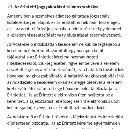
Az érintetti joggyakorlás általános szabályai
Amennyiben a személyes adat szolgáltatása jogszabályi
kötelezettségen alapul, és az érintett ennek nem tesz eleget,
az – az adott eljárási jogszabály rendelkezéseire figyelemmel –
a kérelem visszautasítását vagy elutasítását eredményezheti.
Az Adatkezelő indokolatlan késedelem nélkül, de legfeljebb a
kérelem beérkezésétől számított egy hónapon belül
tájékoztatja az Érintettet kérelme nyomán hozott
intézkedésekről. Szükség esetén, figyelembe véve a kérelem
összetettségét és a kérelmek számát, ez a határidő további két
hónappal meghosszabbítható. A határidő meghosszabbításáról
az Adatkezelő a késedelem okainak megjelölésével a kérelem
kézhezvételétől számított egy hónapon belül tájékoztatja az
Érintettet. Ha az Érintett elektronikus úton nyújtotta be a
kérelmet, a tájékoztatást lehetőség szerint elektronikus úton
kell megadni, kivéve, ha az Érintett azt másként kéri.
Az Adatkezelő az Érintett részére a tájékoztatást és intézkedést
díjmentesen biztosítja. Ha az Érintett kérelme egyértelműen