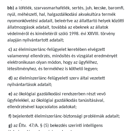
bb)
a lófélék, szarvasmarhafélék, sertés, juh, kecske, baromfi,
nyúl, méhészeti, hal, halgazdálkodási akvakultúra termék
nyomonkövetési adatait, beleértve az állattartó helyek közötti
állatmozgások adatait, továbbá az ebeknek az állatok
védelméről és kíméletéről szóló 1998. évi XXVIII. törvény
alapján nyilvántartott adatait;
c)
az élelmiszerlánc-felügyelet keretében elvégzett
valamennyi ellenőrzés, minősítés és vizsgálat eredményét
elektronikusan olyan módon, hogy az ügyfélhez,
létesítményhez, és termékhez is köthető legyen;
d)
az élelmiszerlánc-felügyeleti szerv által vezetett
nyilvántartások adatait;
e)
az ökológiai gazdálkodási rendszerben részt vevő
ügyfelekkel, az ökológiai gazdálkodás tanúsításával,
ellenőrzésével kapcsolatos adatokat;
f)
bejelentett élelmiszerlánc-biztonsági problémák adatait;
g)
az Éltv. 47/A. § (5) bekezdés szerinti intelligens