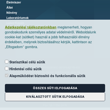
Élelmiszer
Állat
Növény
Laboratóriumok
Labor/Egyéb
Adatkezelési tájékoztatónkban
megismerheti, hogyan
gondoskodunk személyes adatai védelméről. Weboldalunk
cookie-kat (sütiket) használ a jobb felhasználói élmény
érdekében, melynek biztosításához kérjük, kattintson az
„Elfogadom” gombra.
Statisztikai célú sütik
Nemzeti Élelmiszerlánc-biztonsági Hivatal
Hirdetési célú sütik
Cím: 1024 Budapest, Keleti Károly utca. 24.
Alapműködést biztosító és funkcionális sütik
Levelezési cím: 1525 Budapest. Pf. 30.
ÖSSZES SÜTI ELFOGADÁSA
E-mail:
ugyfelszolgalat@nebih.gov.hu
Zöld szám: 06-80/263-244
KIVÁLASZTOTT SÜTIK ELFOGADÁSA
Telefon: 06-1/ 336-9000
Fax: 06-1/336-9479