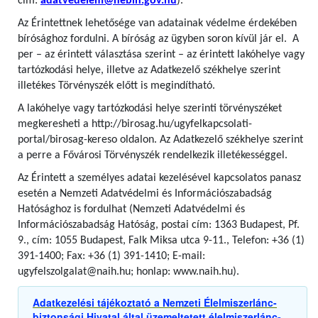
cím:
adatvedelem@nebih.gov.hu
).
Az Érintettnek lehetősége van adatainak védelme érdekében
bírósághoz fordulni. A bíróság az ügyben soron kívül jár el. A
per – az érintett választása szerint – az érintett lakóhelye vagy
tartózkodási helye, illetve az Adatkezelő székhelye szerint
illetékes Törvényszék előtt is megindítható.
A lakóhelye vagy tartózkodási helye szerinti törvényszéket
megkeresheti a http://birosag.hu/ugyfelkapcsolati-
portal/birosag-kereso oldalon. Az Adatkezelő székhelye szerint
a perre a Fővárosi Törvényszék rendelkezik illetékességgel.
Az Érintett a személyes adatai kezelésével kapcsolatos panasz
esetén a Nemzeti Adatvédelmi és Információszabadság
Hatósághoz is fordulhat (Nemzeti Adatvédelmi és
Információszabadság Hatóság, postai cím: 1363 Budapest, Pf.
9., cím: 1055 Budapest, Falk Miksa utca 9-11., Telefon: +36 (1)
391-1400; Fax: +36 (1) 391-1410; E-mail:
ugyfelszolgalat@naih.hu; honlap: www.naih.hu).
Adatkezelési tájékoztató a Nemzeti Élelmiszerlánc-
biztonsági Hivatal által üzemeltetett élelmiszerlánc-