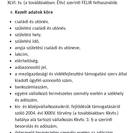
XLVI. tv. (a továbbiakban: Éltv) szerinti FELIR felhasználók
.
Kezelt adatok köre
családi és utónév,
születési családi és utónév,
születési hely,
születési idő,
anyja születési családi és utóneve,
lakcím,
elérhetőség,
adóazonosító jel,
a mezőgazdasági és vidékfejlesztési támogatási szerv által
kiadott ügyfél-azonosító szám,
bankszámlaszám,
egyéni vállalkozó természetes személy esetén a székhely
és adószám,
kis- és középvállalkozásokról, fejlődésük támogatásáról
szóló 2004. évi XXXIV. törvény (a továbbiakban: Kkvtv.)
hatálya alá tartozó vállalkozás Kkvtv. 3. §-a szerinti
besorolás és adószám,