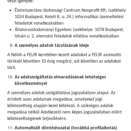
veszi igénybe:
Élelmiszerlánc-biztonsági Centrum Nonprofit Kft. (székhely:
1024 Budapest, Keleti K. u. 24.) informatikai üzemeltetési
feladatok vonatkozásában
Állatorvostudományi Egyetem (székhelye: 1078 Budapest,
István u. 2. elemzési feladatok ellátása vonatkozásában
A személyes adatok tárolásának ideje
A Nébih a FELIR keretében kezelt adatokat a FELIR azonosító
törlését követően 10 évig megőrzi, ezt követően az adatokat
törli.
Az adatszolgáltatás elmaradásának lehetséges
következményei
A személyes adatok szolgáltatása jogszabályon alapul. Az
érintett azon adatainak megadása, amelyeket jogi
kötelezettség alapján kezel kötelező. A szükséges adatok
megadása nélkül Adatkezelő nem képes jogszabályban előírt
kötelezettségének teljesítésére.
Automatizált döntéshozatal (továbbá profilalkotás)