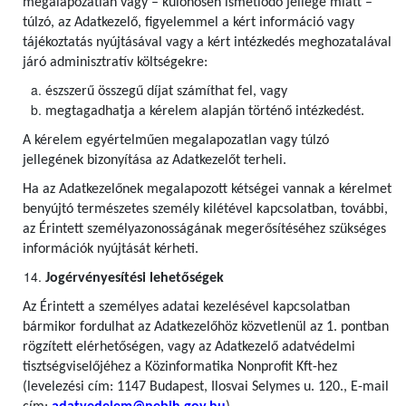
megalapozatlan vagy – különösen ismétlődő jellege miatt –
túlzó, az Adatkezelő, figyelemmel a kért információ vagy
tájékoztatás nyújtásával vagy a kért intézkedés meghozatalával
járó adminisztratív költségekre:
észszerű összegű díjat számíthat fel, vagy
megtagadhatja a kérelem alapján történő intézkedést.
A kérelem egyértelműen megalapozatlan vagy túlzó
jellegének bizonyítása az Adatkezelőt terheli.
Ha az Adatkezelőnek megalapozott kétségei vannak a kérelmet
benyújtó természetes személy kilétével kapcsolatban, további,
az Érintett személyazonosságának megerősítéséhez szükséges
információk nyújtását kérheti.
Jogérvényesítési lehetőségek
Az Érintett a személyes adatai kezelésével kapcsolatban
bármikor fordulhat az Adatkezelőhöz közvetlenül az 1. pontban
rögzített elérhetőségen, vagy az Adatkezelő adatvédelmi
tisztségviselőjéhez a Közinformatika Nonprofit Kft-hez
(levelezési cím: 1147 Budapest, Ilosvai Selymes u. 120., E-mail