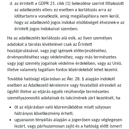
az érintett a GDPR 21. cikk (1) bekezdése szerint tiltakozott
az adatkezelés ellen; ez esetben a korlátozás arra az
időtartamra vonatkozik, amíg megállapításra nem kerül,
hogy az adatkezelő jogos indokai elsőbbséget élveznek-e az
érintett jogos indokaival szemben.
Ha az adatkezelés korlátozás alá esik, az ilyen személyes
adatokat a tárolás kivételével csak az Érintett
hozzájárulásával, vagy jogi igények előterjesztéséhez,
érvényesítéséhez vagy védelméhez, vagy más természetes
vagy jogi személy jogainak védelme érdekében, vagy az Unió,
illetve valamely tagállam fontos közérdekéből lehet kezelni.
Továbbá hatósági eljárásban az Ákr. 28. § alapján indokolt
esetben az Adatkezelő kérelemre vagy hivatalból elrendeli az
ügyfél illetve az eljárás egyéb résztvevője természetes
személyazonosító adatainak és lakcímének zárt kezelését, ha
őt az eljárásban való közreműködése miatt súlyosan
hátrányos következmény érheti;
ugyanazon tényállás alapján a jogerősen vagy véglegesen
lezárt, vagy párhuzamosan zajló és a hatóság előtt ismert