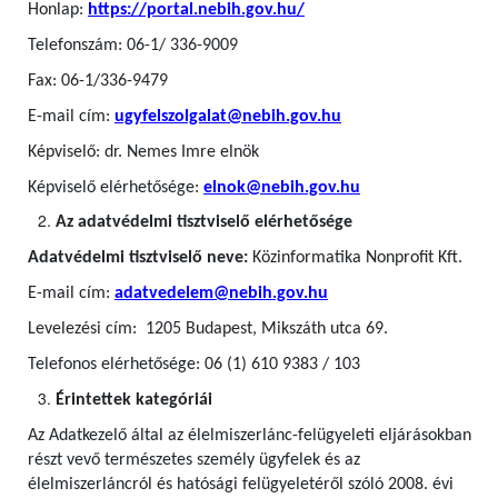
Honlap:
https://portal.nebih.gov.hu/
Telefonszám: 06-1/ 336-9009
Fax: 06-1/336-9479
E-mail cím:
ugyfelszolgalat@nebih.gov.hu
Képviselő: dr. Nemes Imre elnök
Képviselő elérhetősége:
elnok@nebih.gov.hu
Az adatvédelmi tisztviselő elérhetősége
Adatvédelmi tisztviselő neve:
Közinformatika Nonprofit Kft.
E-mail cím:
adatvedelem@nebih.gov.hu
Levelezési cím: 1205 Budapest, Mikszáth utca 69.
Telefonos elérhetősége: 06 (1) 610 9383 / 103
Érintettek kategóriái
Az Adatkezelő által az élelmiszerlánc-felügyeleti eljárásokban
részt vevő természetes személy ügyfelek
és az
élelmiszerláncról és hatósági felügyeletéről szóló 2008. évi