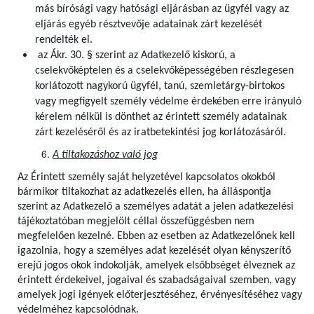
más bírósági vagy hatósági eljárásban az ügyfél vagy az
eljárás egyéb résztvevője adatainak zárt kezelését
rendelték el.
az Ákr. 30. § szerint az Adatkezelő kiskorú, a
cselekvőképtelen és a cselekvőképességében részlegesen
korlátozott nagykorú ügyfél, tanú, szemletárgy-birtokos
vagy megfigyelt személy védelme érdekében erre irányuló
kérelem nélkül is dönthet az érintett személy adatainak
zárt kezeléséről és az iratbetekintési jog korlátozásáról.
A tiltakozáshoz való jog
Az Érintett személy saját helyzetével kapcsolatos okokból
bármikor tiltakozhat az adatkezelés ellen, ha álláspontja
szerint az Adatkezelő a személyes adatát a jelen adatkezelési
tájékoztatóban megjelölt céllal összefüggésben nem
megfelelően kezelné. Ebben az esetben az Adatkezelőnek kell
igazolnia, hogy a személyes adat kezelését olyan kényszerítő
erejű jogos okok indokolják, amelyek elsőbbséget élveznek az
érintett érdekeivel, jogaival és szabadságaival szemben, vagy
amelyek jogi igények előterjesztéséhez, érvényesítéséhez vagy
védelméhez kapcsolódnak.