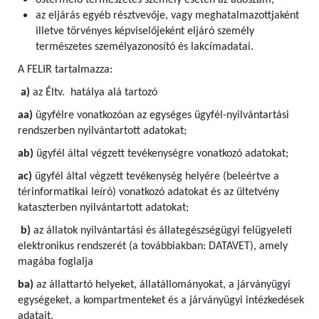
őstermelő természetes személy esetén az adószám,
az eljárás egyéb résztvevője, vagy meghatalmazottjaként
illetve törvényes képviselőjeként eljáró személy
természetes személyazonosító és lakcímadatai.
A FELIR tartalmazza:
a)
az Éltv. hatálya alá tartozó
aa)
ügyfélre vonatkozóan az egységes ügyfél-nyilvántartási
rendszerben nyilvántartott adatokat;
ab)
ügyfél által végzett tevékenységre vonatkozó adatokat;
ac)
ügyfél által végzett tevékenység helyére (beleértve a
térinformatikai leíró) vonatkozó adatokat és az ültetvény
kataszterben nyilvántartott adatokat;
b)
az állatok nyilvántartási és állategészségügyi felügyeleti
elektronikus rendszerét (a továbbiakban: DATAVET), amely
magába foglalja
ba)
az állattartó helyeket, állatállományokat, a járványügyi
egységeket, a kompartmenteket és a járványügyi intézkedések
adatait,