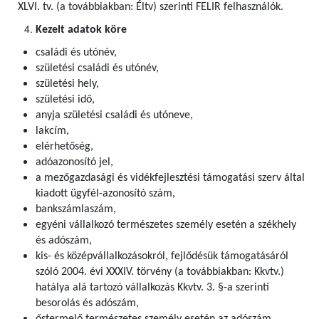
XLVI. tv. (a továbbiakban: Éltv) szerinti FELIR felhasználók
.
Kezelt adatok köre
családi és utónév,
születési családi és utónév,
születési hely,
születési idő,
anyja születési családi és utóneve,
lakcím,
elérhetőség,
adóazonosító jel,
a mezőgazdasági és vidékfejlesztési támogatási szerv által
kiadott ügyfél-azonosító szám,
bankszámlaszám,
egyéni vállalkozó természetes személy esetén a székhely
és adószám,
kis- és középvállalkozásokról, fejlődésük támogatásáról
szóló 2004. évi XXXIV. törvény (a továbbiakban: Kkvtv.)
hatálya alá tartozó vállalkozás Kkvtv. 3. §-a szerinti
besorolás és adószám,