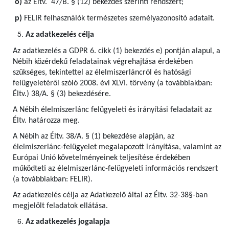
o)
az Éltv. 47/B. § (12) bekezdés szerinti rendszert;
p)
FELIR felhasználók természetes személyazonosító adatait.
Az adatkezelés célja
Az adatkezelés a GDPR 6. cikk (1) bekezdés e) pontján alapul, a
Nébih közérdekű feladatainak végrehajtása érdekében
szükséges, tekintettel az élelmiszerláncról és hatósági
felügyeletéről szóló 2008. évi XLVI. törvény (a továbbiakban:
Éltv.) 38/A. § (3) bekezdésére.
A Nébih élelmiszerlánc felügyeleti és irányítási feladatait az
Éltv. határozza meg.
A Nébih az Éltv. 38/A. § (1) bekezdése alapján, az
élelmiszerlánc-felügyelet megalapozott irányítása, valamint az
Európai Unió követelményeinek teljesítése érdekében
működteti az élelmiszerlánc-felügyeleti információs rendszert
(a továbbiakban: FELIR).
Az adatkezelés célja az Adatkezelő által az Éltv. 32-38§-ban
megjelölt feladatok ellátása.
Az adatkezelés jogalapja