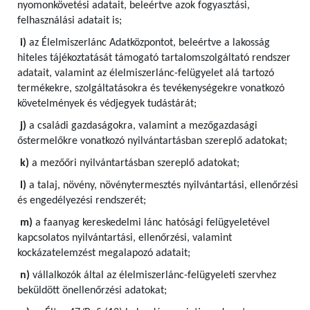
nyomonkövetési adatait, beleértve azok fogyasztási,
felhasználási adatait is;
i)
az Élelmiszerlánc Adatközpontot, beleértve a lakosság
hiteles tájékoztatását támogató tartalomszolgáltató rendszer
adatait, valamint az élelmiszerlánc-felügyelet alá tartozó
termékekre, szolgáltatásokra és tevékenységekre vonatkozó
követelmények és védjegyek tudástárát;
j)
a családi gazdaságokra, valamint a mezőgazdasági
őstermelőkre vonatkozó nyilvántartásban szereplő adatokat;
k)
a mezőőri nyilvántartásban szereplő adatokat;
l)
a talaj, növény, növénytermesztés nyilvántartási, ellenőrzési
és engedélyezési rendszerét;
m)
a faanyag kereskedelmi lánc hatósági felügyeletével
kapcsolatos nyilvántartási, ellenőrzési, valamint
kockázatelemzést megalapozó adatait;
n)
vállalkozók által az élelmiszerlánc-felügyeleti szervhez
beküldött önellenőrzési adatokat;