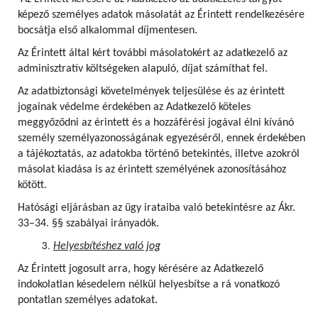
képező személyes adatok másolatát az Érintett rendelkezésére
bocsátja első alkalommal díjmentesen.
Az Érintett által kért további másolatokért az adatkezelő az
adminisztratív költségeken alapuló, díjat számíthat fel.
Az adatbiztonsági követelmények teljesülése és az érintett
jogainak védelme érdekében az Adatkezelő köteles
meggyőződni az érintett és a hozzáférési jogával élni kívánó
személy személyazonosságának egyezéséről, ennek érdekében
a tájékoztatás, az adatokba történő betekintés, illetve azokról
másolat kiadása is az érintett személyének azonosításához
kötött.
Hatósági eljárásban az ügy irataiba való betekintésre az Ákr.
33–34. §§ szabályai irányadók.
Helyesbítéshez való jog
Az Érintett jogosult arra, hogy kérésére az Adatkezelő
indokolatlan késedelem nélkül helyesbítse a rá vonatkozó
pontatlan személyes adatokat.