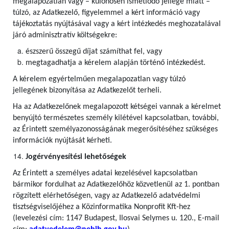
megalapozatlan vagy – különösen ismétlődő jellege miatt –
túlzó, az Adatkezelő, figyelemmel a kért információ vagy
tájékoztatás nyújtásával vagy a kért intézkedés meghozatalával
járó adminisztratív költségekre:
észszerű összegű díjat számíthat fel, vagy
megtagadhatja a kérelem alapján történő intézkedést.
A kérelem egyértelműen megalapozatlan vagy túlzó
jellegének bizonyítása az Adatkezelőt terheli.
Ha az Adatkezelőnek megalapozott kétségei vannak a kérelmet
benyújtó természetes személy kilétével kapcsolatban, további,
az Érintett személyazonosságának megerősítéséhez szükséges
információk nyújtását kérheti.
Jogérvényesítési lehetőségek
Az Érintett a személyes adatai kezelésével kapcsolatban
bármikor fordulhat az Adatkezelőhöz közvetlenül az 1. pontban
rögzített elérhetőségen, vagy az Adatkezelő adatvédelmi
tisztségviselőjéhez a Közinformatika Nonprofit Kft-hez
(levelezési cím: 1147 Budapest, Ilosvai Selymes u. 120., E-mail