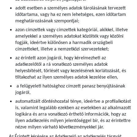
adott esetben a személyes adatok tárolásának tervezett
időtartama, vagy ha ez nem lehetséges, ezen időtartam
meghatározásának szempontjai;
azon címzettek vagy címzettek kategóriái, akikkel, illetve
amelyekkel a személyes adatokat közölték vagy közölni
fogják, ideértve különösen a harmadik országbeli
címzetteket, illetve a nemzetközi szervezeteket;
az érintett azon jogáról, hogy kérelmezheti az
adatkezelőtől a rá vonatkozó személyes adatok
helyesbítését, törlését vagy kezelésének korlátozását, és
tiltakozhat az ilyen személyes adatok kezelése ellen,
a felügyeleti hatósághoz címzett panasz benyújtásának
jogáról,
automatizált döntéshozatal ténye, ideértve a profilalkotást
is, valamint legalább ezekben az esetekben az alkalmazott
logikára és arra vonatkozó érthető információk, hogy az
ilyen adatkezelés milyen jelentőséggel bír, és az érintettre
nézve milyen várható következményekkel jár.
Az Érintett kérésére az Adatkezelő az adatkezelés tárgyát