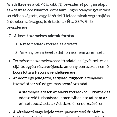
Az adatkezelés a GDPR 6. cikk (1) bekezdés e) pontján alapul,
az Adatkezelőre ruházott közhatalmi jogosítványok gyakorlása
keretében végzett, vagy közérdekű feladatainak végrehajtása
érdekében szükséges, tekintettel az Éltv. 38/A. § (3)
bekezdésére.
A kezelt személyes adatok forrása
A kezelt adatok forrása az érintett.
Amennyiben a kezelt adat forrása nem az érintett:
Természetes személyazonosító adatai az ügyfélnek és az
eljárás egyéb résztvevőjének, amennyiben azokat nem ő
bocsátotta a Hatóság rendelkezésére;
Az adott ügy jellegétől, tárgyától függően a tényállás
tisztázásához szükséges más személyes adat.
A személyes adatok az alábbi forrásokból juthatnak az
Adatkezelő tudomására, amennyiben azokat nem az
érintett bocsátotta az Adatkezelő rendelkezésére:
A kérelmező vagy bejelentést, panaszt tevő érintett: a