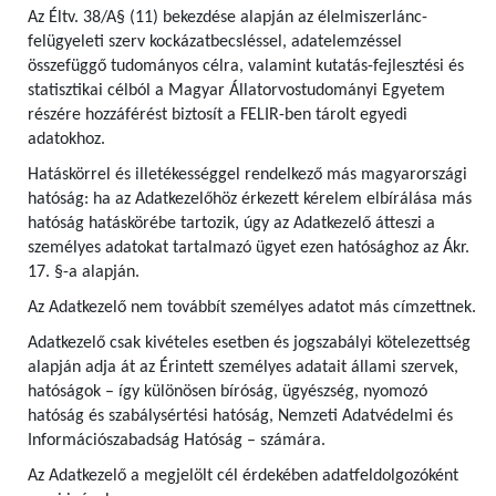
Az Éltv. 38/A§ (11) bekezdése alapján az élelmiszerlánc-
felügyeleti szerv kockázatbecsléssel, adatelemzéssel
összefüggő tudományos célra, valamint kutatás-fejlesztési és
statisztikai célból a Magyar Állatorvostudományi Egyetem
részére hozzáférést biztosít a FELIR-ben tárolt egyedi
adatokhoz.
Hatáskörrel és illetékességgel rendelkező más magyarországi
hatóság: ha az Adatkezelőhöz érkezett kérelem elbírálása más
hatóság hatáskörébe tartozik, úgy az Adatkezelő átteszi a
személyes adatokat tartalmazó ügyet ezen hatósághoz az Ákr.
17. §-a alapján.
Az Adatkezelő nem továbbít személyes adatot más címzettnek.
Adatkezelő csak kivételes esetben és jogszabályi kötelezettség
alapján adja át az Érintett személyes adatait állami szervek,
hatóságok – így különösen bíróság, ügyészség, nyomozó
hatóság és szabálysértési hatóság, Nemzeti Adatvédelmi és
Információszabadság Hatóság – számára.
Az Adatkezelő a megjelölt cél érdekében adatfeldolgozóként