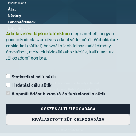
Élelmiszer
Állat
Növény
Laboratóriumok
Labor/Egyéb
Adatkezelési tájékoztatónkban
megismerheti, hogyan
gondoskodunk személyes adatai védelméről. Weboldalunk
cookie-kat (sütiket) használ a jobb felhasználói élmény
érdekében, melynek biztosításához kérjük, kattintson az
„Elfogadom” gombra.
Statisztikai célú sütik
Nemzeti Élelmiszerlánc-biztonsági Hivatal
Hirdetési célú sütik
Cím: 1024 Budapest, Keleti Károly utca. 24.
Alapműködést biztosító és funkcionális sütik
Levelezési cím: 1525 Budapest. Pf. 30.
ÖSSZES SÜTI ELFOGADÁSA
E-mail:
ugyfelszolgalat@nebih.gov.hu
Zöld szám: 06-80/263-244
KIVÁLASZTOTT SÜTIK ELFOGADÁSA
Telefon: 06-1/ 336-9000
Fax: 06-1/336-9479