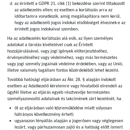
az érintett a GDPR 21. cikk (1) bekezdése szerint tiltakozott
az adatkezelés ellen; ez esetben a korlátozás arra az
időtartamra vonatkozik, amíg megállapításra nem kerül,
hogy az adatkezelő jogos indokai elsőbbséget élveznek-e az
érintett jogos indokaival szemben.
Ha az adatkezelés korlátozás alá esik, az ilyen személyes
adatokat a tárolás kivételével csak az Érintett
hozzájárulásával, vagy jogi igények előterjesztéséhez,
érvényesítéséhez vagy védelméhez, vagy más természetes
vagy jogi személy jogainak védelme érdekében, vagy az Unió,
illetve valamely tagállam fontos közérdekéből lehet kezelni.
Továbbá hatósági eljárásban az Ákr. 28. § alapján indokolt
esetben az Adatkezelő kérelemre vagy hivatalból elrendeli az
ügyfél illetve az eljárás egyéb résztvevője természetes
személyazonosító adatainak és lakcímének zárt kezelését, ha
őt az eljárásban való közreműködése miatt súlyosan
hátrányos következmény érheti;
ugyanazon tényállás alapján a jogerősen vagy véglegesen
lezárt, vagy párhuzamosan zajló és a hatóság előtt ismert