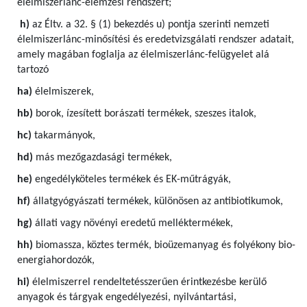
élelmiszerlánc-elemzési rendszert;
h)
az Éltv. a 32. § (1) bekezdés u) pontja szerinti nemzeti
élelmiszerlánc-minősítési és eredetvizsgálati rendszer adatait,
amely magában foglalja az élelmiszerlánc-felügyelet alá
tartozó
ha)
élelmiszerek,
hb)
borok, ízesített borászati termékek, szeszes italok,
hc)
takarmányok,
hd)
más mezőgazdasági termékek,
he)
engedélyköteles termékek és EK-műtrágyák,
hf)
állatgyógyászati termékek, különösen az antibiotikumok,
hg)
állati vagy növényi eredetű melléktermékek,
hh)
biomassza, köztes termék, bioüzemanyag és folyékony bio-
energiahordozók,
hi)
élelmiszerrel rendeltetésszerűen érintkezésbe kerülő
anyagok és tárgyak engedélyezési, nyilvántartási,