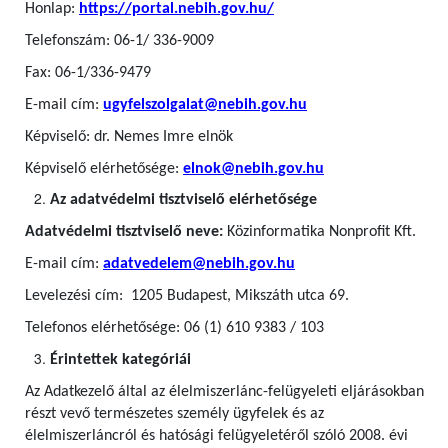
Honlap:
https://portal.nebih.gov.hu/
Telefonszám: 06-1/ 336-9009
Fax: 06-1/336-9479
E-mail cím:
ugyfelszolgalat@nebih.gov.hu
Képviselő: dr. Nemes Imre elnök
Képviselő elérhetősége:
elnok@nebih.gov.hu
Az adatvédelmi tisztviselő elérhetősége
Adatvédelmi tisztviselő neve:
Közinformatika Nonprofit Kft.
E-mail cím:
adatvedelem@nebih.gov.hu
Levelezési cím: 1205 Budapest, Mikszáth utca 69.
Telefonos elérhetősége: 06 (1) 610 9383 / 103
Érintettek kategóriái
Az Adatkezelő által az élelmiszerlánc-felügyeleti eljárásokban
részt vevő természetes személy ügyfelek
és az
élelmiszerláncról és hatósági felügyeletéről szóló 2008. évi