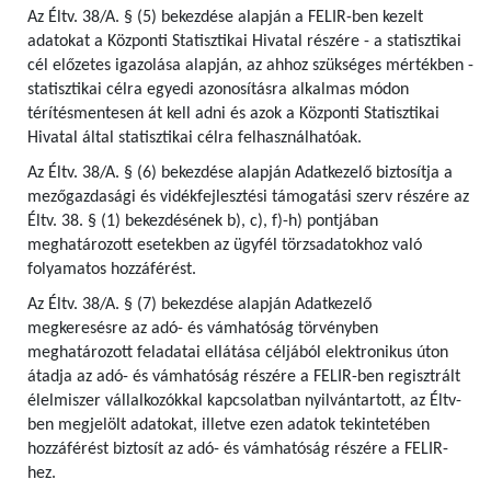
Az Éltv. 38/A. § (5) bekezdése alapján a FELIR-ben kezelt
adatokat a Központi Statisztikai Hivatal részére - a statisztikai
cél előzetes igazolása alapján, az ahhoz szükséges mértékben -
statisztikai célra egyedi azonosításra alkalmas módon
térítésmentesen át kell adni és azok a Központi Statisztikai
Hivatal által statisztikai célra felhasználhatóak.
Az Éltv. 38/A. § (6) bekezdése alapján Adatkezelő biztosítja a
mezőgazdasági és vidékfejlesztési támogatási szerv részére az
Éltv. 38. § (1) bekezdésének b), c), f)-h) pontjában
meghatározott esetekben az ügyfél törzsadatokhoz való
folyamatos hozzáférést.
Az Éltv. 38/A. § (7) bekezdése alapján Adatkezelő
megkeresésre az adó- és vámhatóság törvényben
meghatározott feladatai ellátása céljából elektronikus úton
átadja az adó- és vámhatóság részére a FELIR-ben regisztrált
élelmiszer vállalkozókkal kapcsolatban nyilvántartott, az Éltv-
ben megjelölt adatokat, illetve ezen adatok tekintetében
hozzáférést biztosít az adó- és vámhatóság részére a FELIR-
hez.