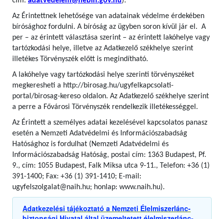
cím:
adatvedelem@nebih.gov.hu
).
Az Érintettnek lehetősége van adatainak védelme érdekében
bírósághoz fordulni. A bíróság az ügyben soron kívül jár el. A
per – az érintett választása szerint – az érintett lakóhelye vagy
tartózkodási helye, illetve az Adatkezelő székhelye szerint
illetékes Törvényszék előtt is megindítható.
A lakóhelye vagy tartózkodási helye szerinti törvényszéket
megkeresheti a http://birosag.hu/ugyfelkapcsolati-
portal/birosag-kereso oldalon. Az Adatkezelő székhelye szerint
a perre a Fővárosi Törvényszék rendelkezik illetékességgel.
Az Érintett a személyes adatai kezelésével kapcsolatos panasz
esetén a Nemzeti Adatvédelmi és Információszabadság
Hatósághoz is fordulhat (Nemzeti Adatvédelmi és
Információszabadság Hatóság, postai cím: 1363 Budapest, Pf.
9., cím: 1055 Budapest, Falk Miksa utca 9-11., Telefon: +36 (1)
391-1400; Fax: +36 (1) 391-1410; E-mail:
ugyfelszolgalat@naih.hu; honlap: www.naih.hu).
Adatkezelési tájékoztató a Nemzeti Élelmiszerlánc-
biztonsági Hivatal által üzemeltetett élelmiszerlánc-