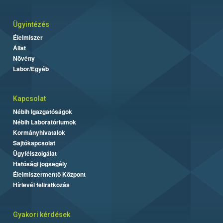
Ügyintézés
Élelmiszer
Állat
Növény
Labor/Egyéb
Kapcsolat
Nébih Igazgatóságok
Nébih Laboratóriumok
Kormányhivatalok
Sajtókapcsolat
Ügyfélszolgálat
Hatósági jogsegély
Élelmiszermentő Központ
Hírlevél feliratkozás
Gyakori kérdések