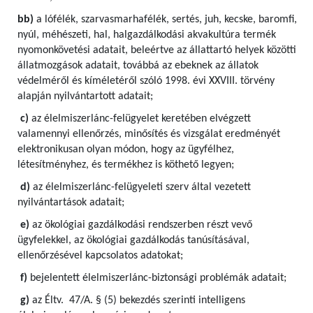
bb)
a lófélék, szarvasmarhafélék, sertés, juh, kecske, baromfi,
nyúl, méhészeti, hal, halgazdálkodási akvakultúra termék
nyomonkövetési adatait, beleértve az állattartó helyek közötti
állatmozgások adatait, továbbá az ebeknek az állatok
védelméről és kíméletéről szóló 1998. évi XXVIII. törvény
alapján nyilvántartott adatait;
c)
az élelmiszerlánc-felügyelet keretében elvégzett
valamennyi ellenőrzés, minősítés és vizsgálat eredményét
elektronikusan olyan módon, hogy az ügyfélhez,
létesítményhez, és termékhez is köthető legyen;
d)
az élelmiszerlánc-felügyeleti szerv által vezetett
nyilvántartások adatait;
e)
az ökológiai gazdálkodási rendszerben részt vevő
ügyfelekkel, az ökológiai gazdálkodás tanúsításával,
ellenőrzésével kapcsolatos adatokat;
f)
bejelentett élelmiszerlánc-biztonsági problémák adatait;
g)
az Éltv. 47/A. § (5) bekezdés szerinti intelligens