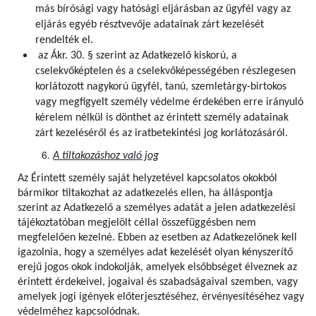
más bírósági vagy hatósági eljárásban az ügyfél vagy az
eljárás egyéb résztvevője adatainak zárt kezelését
rendelték el.
az Ákr. 30. § szerint az Adatkezelő kiskorú, a
cselekvőképtelen és a cselekvőképességében részlegesen
korlátozott nagykorú ügyfél, tanú, szemletárgy-birtokos
vagy megfigyelt személy védelme érdekében erre irányuló
kérelem nélkül is dönthet az érintett személy adatainak
zárt kezeléséről és az iratbetekintési jog korlátozásáról.
A tiltakozáshoz való jog
Az Érintett személy saját helyzetével kapcsolatos okokból
bármikor tiltakozhat az adatkezelés ellen, ha álláspontja
szerint az Adatkezelő a személyes adatát a jelen adatkezelési
tájékoztatóban megjelölt céllal összefüggésben nem
megfelelően kezelné. Ebben az esetben az Adatkezelőnek kell
igazolnia, hogy a személyes adat kezelését olyan kényszerítő
erejű jogos okok indokolják, amelyek elsőbbséget élveznek az
érintett érdekeivel, jogaival és szabadságaival szemben, vagy
amelyek jogi igények előterjesztéséhez, érvényesítéséhez vagy
védelméhez kapcsolódnak.