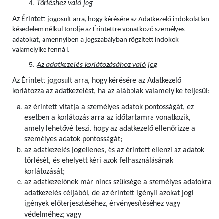
Törléshez való jog
Az Érintett
jogosult arra, hogy kérésére az Adatkezelő indokolatlan
késedelem nélkül törölje az Érintettre vonatkozó személyes
adatokat, amennyiben a jogszabályban rögzített indokok
valamelyike fennáll.
Az adatkezelés korlátozásához való jog
Az Érintett jogosult arra, hogy kérésére az Adatkezelő
korlátozza az adatkezelést, ha az alábbiak valamelyike teljesül:
az érintett vitatja a személyes adatok pontosságát, ez
esetben a korlátozás arra az időtartamra vonatkozik,
amely lehetővé teszi, hogy az adatkezelő ellenőrizze a
személyes adatok pontosságát;
az adatkezelés jogellenes, és az érintett ellenzi az adatok
törlését, és ehelyett kéri azok felhasználásának
korlátozását;
az adatkezelőnek már nincs szüksége a személyes adatokra
adatkezelés céljából, de az érintett igényli azokat jogi
igények előterjesztéséhez, érvényesítéséhez vagy
védelméhez; vagy