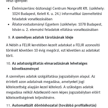
veszi igénybe:
Élelmiszerlánc-biztonsági Centrum Nonprofit Kft. (székhely:
1024 Budapest, Keleti K. u. 24.) informatikai üzemeltetési
feladatok vonatkozásában
Állatorvostudományi Egyetem (székhelye: 1078 Budapest,
István u. 2. elemzési feladatok ellátása vonatkozásában
A személyes adatok tárolásának ideje
A Nébih a FELIR keretében kezelt adatokat a FELIR azonosító
törlését követően 10 évig megőrzi, ezt követően az adatokat
törli.
Az adatszolgáltatás elmaradásának lehetséges
következményei
A személyes adatok szolgáltatása jogszabályon alapul. Az
érintett azon adatainak megadása, amelyeket jogi
kötelezettség alapján kezel kötelező. A szükséges adatok
megadása nélkül Adatkezelő nem képes jogszabályban előírt
kötelezettségének teljesítésére.
Automatizált döntéshozatal (továbbá profilalkotás)