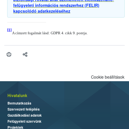
felügyeleti információs rendszerhez (FELIR)
kapcsolódó adatkezeléséhez
[1]
A címzett fogalmát lásd: GDPR 4. cikk 9. pontja.
Cookie beállítások
Hivatalunk
Bemutatkozás
Szervezeti felépítés
Gazdálkodási adatok
Felügyeleti szervünk
Projektek