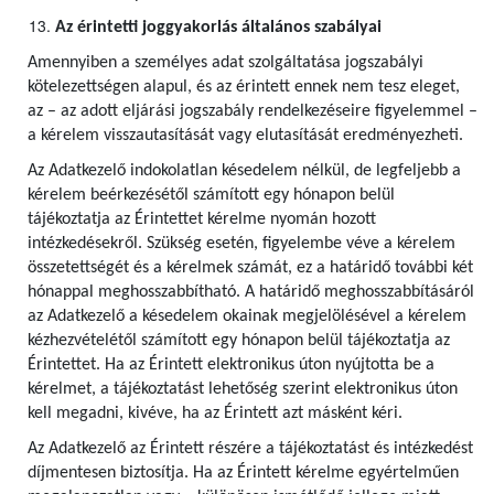
Az érintetti joggyakorlás általános szabályai
Amennyiben a személyes adat szolgáltatása jogszabályi
kötelezettségen alapul, és az érintett ennek nem tesz eleget,
az – az adott eljárási jogszabály rendelkezéseire figyelemmel –
a kérelem visszautasítását vagy elutasítását eredményezheti.
Az Adatkezelő indokolatlan késedelem nélkül, de legfeljebb a
kérelem beérkezésétől számított egy hónapon belül
tájékoztatja az Érintettet kérelme nyomán hozott
intézkedésekről. Szükség esetén, figyelembe véve a kérelem
összetettségét és a kérelmek számát, ez a határidő további két
hónappal meghosszabbítható. A határidő meghosszabbításáról
az Adatkezelő a késedelem okainak megjelölésével a kérelem
kézhezvételétől számított egy hónapon belül tájékoztatja az
Érintettet. Ha az Érintett elektronikus úton nyújtotta be a
kérelmet, a tájékoztatást lehetőség szerint elektronikus úton
kell megadni, kivéve, ha az Érintett azt másként kéri.
Az Adatkezelő az Érintett részére a tájékoztatást és intézkedést
díjmentesen biztosítja. Ha az Érintett kérelme egyértelműen