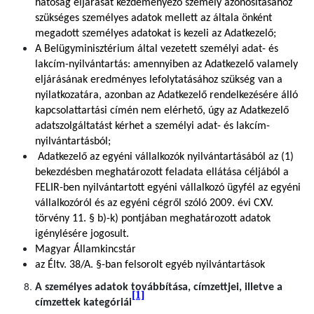
hatóság eljárását kezdeményező személy azonosításához
szükséges személyes adatok mellett az általa önként
megadott személyes adatokat is kezeli az Adatkezelő;
A Belügyminisztérium által vezetett személyi adat- és
lakcím-nyilvántartás: amennyiben az Adatkezelő valamely
eljárásának eredményes lefolytatásához szükség van a
nyilatkozatára, azonban az Adatkezelő rendelkezésére álló
kapcsolattartási címén nem elérhető, úgy az Adatkezelő
adatszolgáltatást kérhet a személyi adat- és lakcím-
nyilvántartásból;
Adatkezelő az egyéni vállalkozók nyilvántartásából az (1)
bekezdésben meghatározott feladata ellátása céljából a
FELIR-ben nyilvántartott egyéni vállalkozó ügyfél az egyéni
vállalkozóról és az egyéni cégről szóló 2009. évi CXV.
törvény 11. § b)-k) pontjában meghatározott adatok
igénylésére jogosult.
Magyar Államkincstár
az Éltv. 38/A. §-ban felsorolt egyéb nyilvántartások
A személyes adatok továbbítása, címzettjei, illetve a
[1]
címzettek kategóriái