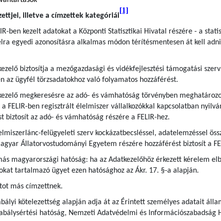
lvántartások
[1]
ttjei, illetve a címzettek kategóriái
IR-ben kezelt adatokat a Központi Statisztikai Hivatal részére - a statis
lra egyedi azonosításra alkalmas módon térítésmentesen át kell adni é
kezelő biztosítja a mezőgazdasági és vidékfejlesztési támogatási szerv 
n az ügyfél törzsadatokhoz való folyamatos hozzáférést.
tkezelő megkeresésre az adó- és vámhatóság törvényben meghatározott
 FELIR-ben regisztrált élelmiszer vállalkozókkal kapcsolatban nyilván
st biztosít az adó- és vámhatóság részére a FELIR-hez.
lelmiszerlánc-felügyeleti szerv kockázatbecsléssel, adatelemzéssel ö
a Magyar Állatorvostudományi Egyetem részére hozzáférést biztosít a F
 más magyarországi hatóság: ha az Adatkezelőhöz érkezett kérelem elb
okat tartalmazó ügyet ezen hatósághoz az Ákr. 17. §-a alapján.
tot más címzettnek.
bályi kötelezettség alapján adja át az Érintett személyes adatait áll
zabálysértési hatóság, Nemzeti Adatvédelmi és Információszabadság 