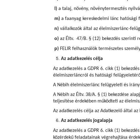
l)
a talaj, növény, növénytermesztés nyilvá
m)
a faanyag kereskedelmi lánc hatósági f
n)
vállalkozók által az élelmiszerlánc-felü
o)
az Éltv. 47/B. § (12) bekezdés szerinti r
p)
FELIR felhasználók természetes személy
Az adatkezelés célja
Az adatkezelés a GDPR 6. cikk (1) bekezdés
élelmiszerláncról és hatósági felügyeletérő
A Nébih élelmiszerlánc felügyeleti és irányí
A Nébih az Éltv. 38/A. § (1) bekezdése ala
teljesítése érdekében működteti az élelmis
Az adatkezelés célja az Adatkezelő által az
Az adatkezelés jogalapja
Az adatkezelés a GDPR 6. cikk (1) bekezdés
közérdekű feladatainak végrehajtása érdeké