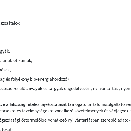
szes italok,
gyák,
z antibiotikumok,
mékek,
g és folyékony bio-energiahordozók,
ezésbe kerülő anyagok és tárgyak engedélyezési, nyilvántartási, nyom
ve a lakosság hiteles tájékoztatását támogató tartalomszolgáltató ren
ltatásokra és tevékenységekre vonatkozó követelmények és védjegyek t
gazdasági őstermelőkre vonatkozó nyilvántartásban szereplő adatok
atokat;