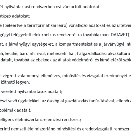
l-nyilvántartási rendszerben nyilvántartott adatokat;
atkozó adatokat;
 (beleértve a térinformatikai leíró) vonatkozó adatokat és az ültetvé
ségügyi felügyeleti elektronikus rendszerét (a továbbiakban: DATAVET
at, a járványügyi egységeket, a kompartmenteket és a járványügyi int
uh, kecske, baromfi, nyúl, méhészeti, hal, halgazdálkodási akvakultú
adatait, továbbá az ebeknek az állatok védelméről és kíméletéről szóló
elvégzett valamennyi ellenőrzés, minősítés és vizsgálat eredményét 
 köthető legyen;
 vezetett nyilvántartások adatait;
szt vevő ügyfelekkel, az ökológiai gazdálkodás tanúsításával, ellenőr
roblémák adatait;
telligens élelmiszerlánc-elemzési rendszert;
szerinti nemzeti élelmiszerlánc-minősítési és eredetvizsgálati rendsze