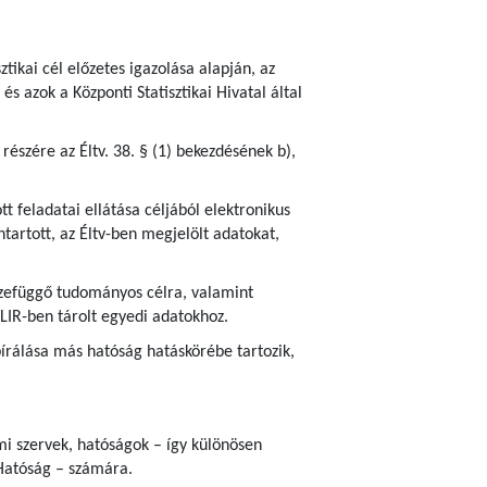
ztikai cél előzetes igazolása alapján, az
s azok a Központi Statisztikai Hivatal által
részére az Éltv. 38. § (1) bekezdésének b),
 feladatai ellátása céljából elektronikus
tartott, az Éltv-ben megjelölt adatokat,
sszefüggő tudományos célra, valamint
ELIR-ben tárolt egyedi adatokhoz.
írálása más hatóság hatáskörébe tartozik,
ami szervek, hatóságok – így különösen
Hatóság – számára.