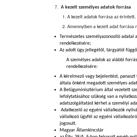
A kezelt személyes adatok forrása
A kezelt adatok forrása az érintett.
Amennyiben a kezelt adat forrása n
Természetes személyazonosító adatai a
rendelkezésére;
Az adott ügy jellegétől, tárgyától függ
A személyes adatok az alábbi forrá
rendelkezésére:
A kérelmező vagy bejelentést, panaszt 
általa önként megadott személyes adato
A Belügyminisztérium által vezetett s
lefolytatásához szükség van a nyilatko
adatszolgáltatást kérhet a személyi ada
Adatkezelő az egyéni vállalkozók nyilv
vállalkozó ügyfél az egyéni vállalkozór
jogosult.
Magyar Államkincstár