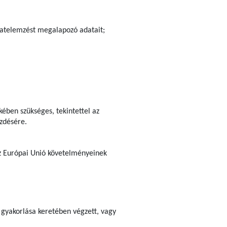
ázatelemzést megalapozó adatait;
ében szükséges, tekintettel az
ezdésére.
 az Európai Unió követelményeinek
 gyakorlása keretében végzett, vagy