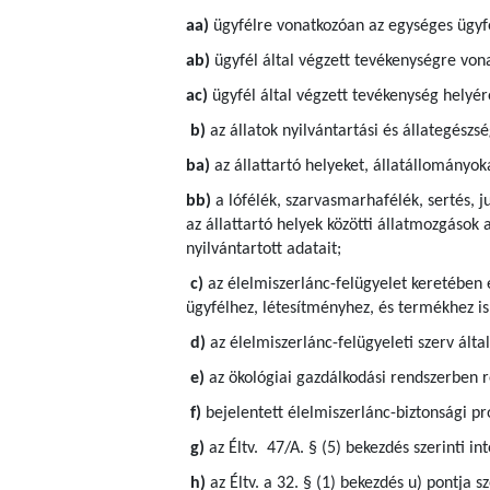
aa)
ügyfélre vonatkozóan az egységes ügyfé
ab)
ügyfél által végzett tevékenységre von
ac)
ügyfél által végzett tevékenység helyére
b)
az állatok nyilvántartási és állategész
ba)
az állattartó helyeket, állatállományok
bb)
a lófélék, szarvasmarhafélék, sertés, j
az állattartó helyek közötti állatmozgások 
nyilvántartott adatait;
c)
az élelmiszerlánc-felügyelet keretében 
ügyfélhez, létesítményhez, és termékhez is
d)
az élelmiszerlánc-felügyeleti szerv által
e)
az ökológiai gazdálkodási rendszerben ré
f)
bejelentett élelmiszerlánc-biztonsági p
g)
az Éltv. 47/A. § (5) bekezdés szerinti in
h)
az Éltv. a 32. § (1) bekezdés u) pontja 