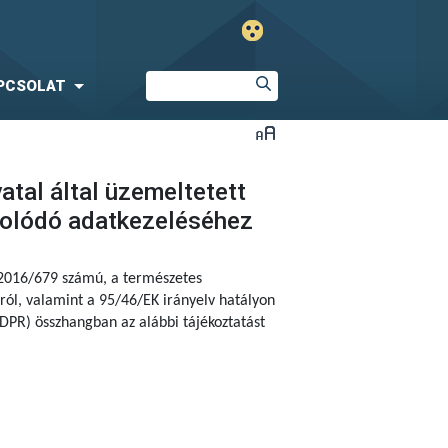
PCSOLAT
tal által üzemeltetett
solódó adatkezeléséhez
 2016/679 számú,
a természetes
ól, valamint a 95/46/EK irányelv hatályon
DPR) összhangban az alábbi tájékoztatást