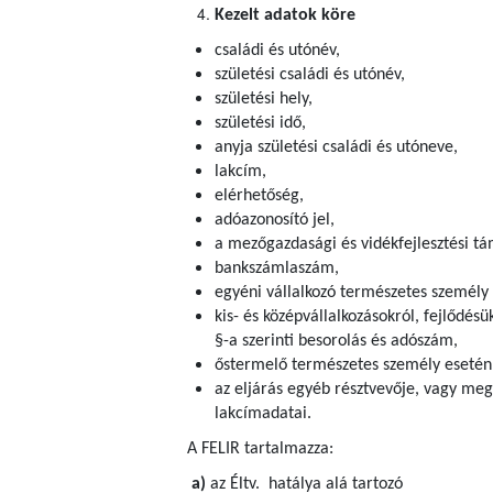
Kezelt adatok köre
családi és utónév,
születési családi és utónév,
születési hely,
születési idő,
anyja születési családi és utóneve,
lakcím,
elérhetőség,
adóazonosító jel,
a mezőgazdasági és vidékfejlesztési tám
bankszámlaszám,
egyéni vállalkozó természetes személy
kis- és középvállalkozásokról, fejlődésü
§-a szerinti besorolás és adószám,
őstermelő természetes személy esetén
az eljárás egyéb résztvevője, vagy meg
lakcímadatai.
A FELIR tartalmazza:
a)
az Éltv. hatálya alá tartozó