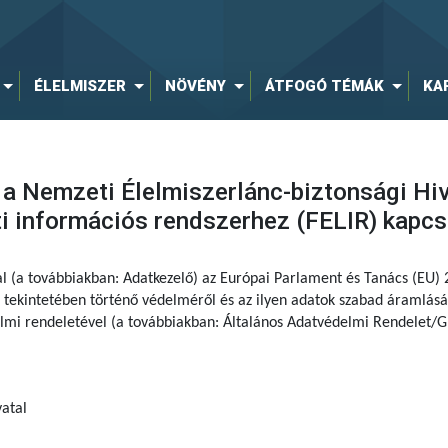
ÉLELMISZER
NÖVÉNY
ÁTFOGÓ TÉMÁK
KA
 a Nemzeti Élelmiszerlánc-biztonsági Hiva
ti információs rendszerhez (FELIR) kapc
al (a továbbiakban: Adatkezelő) az Európai Parlament és Tanács (EU)
tekintetében történő védelméről és az ilyen adatok szabad áramlásár
delmi rendeletével (a továbbiakban: Általános Adatvédelmi Rendelet/G
atal