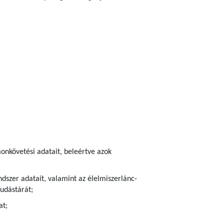
onkövetési adatait, beleértve azok
dszer adatait, valamint az élelmiszerlánc-
udástárát;
at;