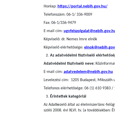
Honlap:
https://portal.nebih.gov.hu/
Telefonszám: 06-1/ 336-9009
Fax: 06-1/336-9479
E-mail cím:
ugyfelszolgalat@nebih.gov.h
Képviselő: dr. Nemes Imre elnök
Képviselő elérhetősége:
elnok@nebih.gov
Az adatvédelmi tisztviselő elérhetősé
Adatvédelmi tisztviselő neve:
Közinformati
E-mail cím:
adatvedelem@nebih.gov.hu
Levelezési cím: 1205 Budapest, Mikszáth u
Telefonos elérhetősége: 06 (1) 610 9383 /
Érintettek kategóriái
Az Adatkezelő által az élelmiszerlánc-felü
szóló 2008. évi XLVI. tv. (a továbbiakban: Él