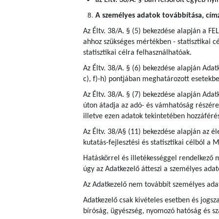
az Éltv. 38/A. §-ban felsorolt egyéb nyi
A személyes adatok továbbítása, címze
Az Éltv. 38/A. § (5) bekezdése alapján a FEL
ahhoz szükséges mértékben - statisztikai cé
statisztikai célra felhasználhatóak.
Az Éltv. 38/A. § (6) bekezdése alapján Adat
c), f)-h) pontjában meghatározott esetekbe
Az Éltv. 38/A. § (7) bekezdése alapján Ada
úton átadja az adó- és vámhatóság részére a
illetve ezen adatok tekintetében hozzáféré
Az Éltv. 38/A§ (11) bekezdése alapján az é
kutatás-fejlesztési és statisztikai célból 
Hatáskörrel és illetékességgel rendelkező
úgy az Adatkezelő átteszi a személyes adat
Az Adatkezelő nem továbbít személyes ada
Adatkezelő csak kivételes esetben és jogsza
bíróság, ügyészség, nyomozó hatóság és s