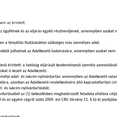
em az érintett:
z ügyfélnek és az eljárás egyéb résztvevőjének, amennyiben azokat 
ően a tényállás tisztázásához szükséges más személyes adat.
sokból juthatnak az Adatkezelő tudomására, amennyiben azokat nem az
tevő érintett: a hatóság eljárását kezdeményező személy azonosításá
kat is kezeli az Adatkezelő;
zemélyi adat- és lakcím-nyilvántartás: amennyiben az Adatkezelő val
zatára, azonban az Adatkezelő rendelkezésére álló kapcsolattartási c
t- és lakcím-nyilvántartásból;
ántartásából az (1) bekezdésben meghatározott feladata ellátása céljá
ól és az egyéni cégről szóló 2009. évi CXV. törvény 11. § b)-k) pontj