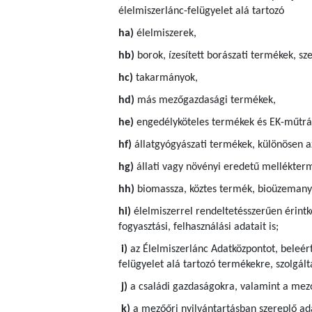
élelmiszerlánc-felügyelet alá tartozó
ha)
élelmiszerek,
hb)
borok, ízesített borászati termékek, sze
hc)
takarmányok,
hd)
más mezőgazdasági termékek,
he)
engedélyköteles termékek és EK-műtrá
hf)
állatgyógyászati termékek, különösen a
hg)
állati vagy növényi eredetű mellékter
hh)
biomassza, köztes termék, bioüzemanya
hi)
élelmiszerrel rendeltetésszerűen érintk
fogyasztási, felhasználási adatait is;
i)
az Élelmiszerlánc Adatközpontot, beleért
felügyelet alá tartozó termékekre, szolgá
j)
a családi gazdaságokra, valamint a mező
k)
a mezőőri nyilvántartásban szereplő ad