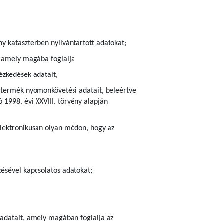
ny kataszterben nyilvántartott adatokat;
), amely magába foglalja
ézkedések adatait,
ra termék nyomonkövetési adatait, beleértve
 1998. évi XXVIII. törvény alapján
elektronikusan olyan módon, hogy az
zésével kapcsolatos adatokat;
r adatait, amely magában foglalja az