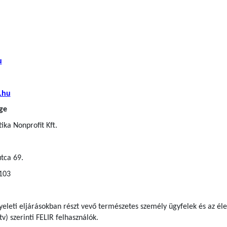
u
.hu
ge
ka Nonprofit Kft.
tca 69.
 103
gyeleti eljárásokban részt vevő természetes személy ügyfelek
és az él
tv) szerinti FELIR felhasználók
.