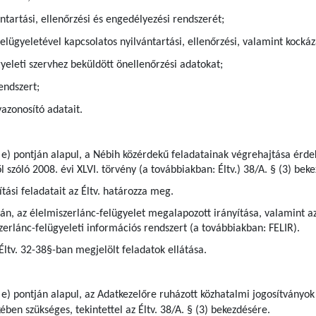
ntartási, ellenőrzési és engedélyezési rendszerét;
elügyeletével kapcsolatos nyilvántartási, ellenőrzési, valamint kock
gyeleti szervhez beküldött önellenőrzési adatokat;
endszert;
azonosító adatait.
 e) pontján alapul, a Nébih közérdekű feladatainak végrehajtása érdek
l szóló 2008. évi XLVI. törvény (a továbbiakban: Éltv.) 38/A. § (3) bek
tási feladatait az Éltv. határozza meg.
pján, az élelmiszerlánc-felügyelet megalapozott irányítása, valamint
zerlánc-felügyeleti információs rendszert (a továbbiakban: FELIR).
 Éltv. 32-38§-ban megjelölt feladatok ellátása.
 e) pontján alapul, az Adatkezelőre ruházott közhatalmi jogosítványok
ben szükséges, tekintettel az Éltv. 38/A. § (3) bekezdésére.