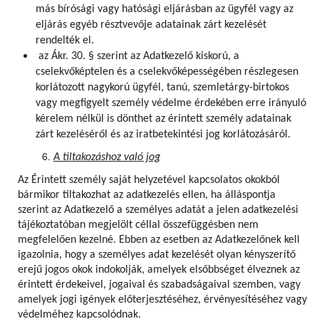
más bírósági vagy hatósági eljárásban az ügyfél vagy az
eljárás egyéb résztvevője adatainak zárt kezelését
rendelték el.
az Ákr. 30. § szerint az Adatkezelő kiskorú, a
cselekvőképtelen és a cselekvőképességében részlegesen
korlátozott nagykorú ügyfél, tanú, szemletárgy-birtokos
vagy megfigyelt személy védelme érdekében erre irányuló
kérelem nélkül is dönthet az érintett személy adatainak
zárt kezeléséről és az iratbetekintési jog korlátozásáról.
A tiltakozáshoz való jog
Az Érintett személy saját helyzetével kapcsolatos okokból
bármikor tiltakozhat az adatkezelés ellen, ha álláspontja
szerint az Adatkezelő a személyes adatát a jelen adatkezelési
tájékoztatóban megjelölt céllal összefüggésben nem
megfelelően kezelné. Ebben az esetben az Adatkezelőnek kell
igazolnia, hogy a személyes adat kezelését olyan kényszerítő
erejű jogos okok indokolják, amelyek elsőbbséget élveznek az
érintett érdekeivel, jogaival és szabadságaival szemben, vagy
amelyek jogi igények előterjesztéséhez, érvényesítéséhez vagy
védelméhez kapcsolódnak.