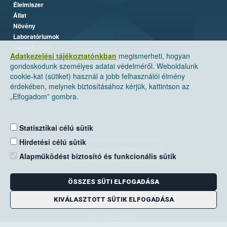
Élelmiszer
Állat
Növény
Laboratóriumok
Labor/Egyéb
Adatkezelési tájékoztatónkban
megismerheti, hogyan
gondoskodunk személyes adatai védelméről. Weboldalunk
cookie-kat (sütiket) használ a jobb felhasználói élmény
érdekében, melynek biztosításához kérjük, kattintson az
„Elfogadom” gombra.
Statisztikai célú sütik
Nemzeti Élelmiszerlánc-biztonsági Hivatal
Hirdetési célú sütik
Cím: 1024 Budapest, Keleti Károly utca. 24.
Alapműködést biztosító és funkcionális sütik
Levelezési cím: 1525 Budapest. Pf. 30.
ÖSSZES SÜTI ELFOGADÁSA
E-mail:
ugyfelszolgalat@nebih.gov.hu
Zöld szám: 06-80/263-244
KIVÁLASZTOTT SÜTIK ELFOGADÁSA
Telefon: 06-1/ 336-9000
Fax: 06-1/336-9479