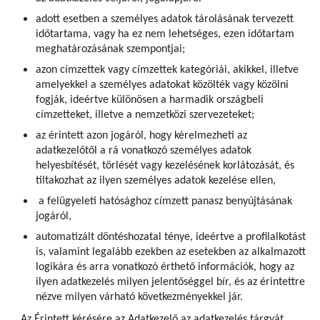
adott esetben a személyes adatok tárolásának tervezett
időtartama, vagy ha ez nem lehetséges, ezen időtartam
meghatározásának szempontjai;
azon címzettek vagy címzettek kategóriái, akikkel, illetve
amelyekkel a személyes adatokat közölték vagy közölni
fogják, ideértve különösen a harmadik országbeli
címzetteket, illetve a nemzetközi szervezeteket;
az érintett azon jogáról, hogy kérelmezheti az
adatkezelőtől a rá vonatkozó személyes adatok
helyesbítését, törlését vagy kezelésének korlátozását, és
tiltakozhat az ilyen személyes adatok kezelése ellen,
a felügyeleti hatósághoz címzett panasz benyújtásának
jogáról,
automatizált döntéshozatal ténye, ideértve a profilalkotást
is, valamint legalább ezekben az esetekben az alkalmazott
logikára és arra vonatkozó érthető információk, hogy az
ilyen adatkezelés milyen jelentőséggel bír, és az érintettre
nézve milyen várható következményekkel jár.
Az Érintett kérésére az Adatkezelő az adatkezelés tárgyát