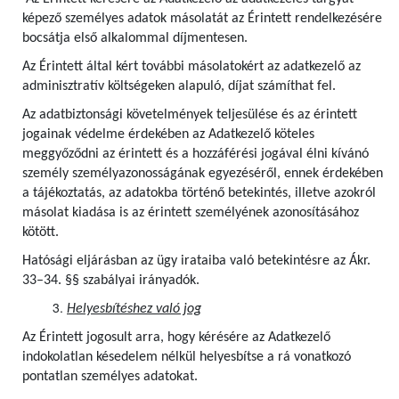
képező személyes adatok másolatát az Érintett rendelkezésére
bocsátja első alkalommal díjmentesen.
Az Érintett által kért további másolatokért az adatkezelő az
adminisztratív költségeken alapuló, díjat számíthat fel.
Az adatbiztonsági követelmények teljesülése és az érintett
jogainak védelme érdekében az Adatkezelő köteles
meggyőződni az érintett és a hozzáférési jogával élni kívánó
személy személyazonosságának egyezéséről, ennek érdekében
a tájékoztatás, az adatokba történő betekintés, illetve azokról
másolat kiadása is az érintett személyének azonosításához
kötött.
Hatósági eljárásban az ügy irataiba való betekintésre az Ákr.
33–34. §§ szabályai irányadók.
Helyesbítéshez való jog
Az Érintett jogosult arra, hogy kérésére az Adatkezelő
indokolatlan késedelem nélkül helyesbítse a rá vonatkozó
pontatlan személyes adatokat.