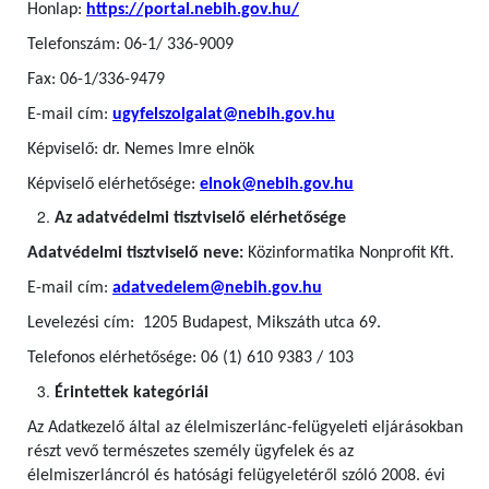
Honlap:
https://portal.nebih.gov.hu/
Telefonszám: 06-1/ 336-9009
Fax: 06-1/336-9479
E-mail cím:
ugyfelszolgalat@nebih.gov.hu
Képviselő: dr. Nemes Imre elnök
Képviselő elérhetősége:
elnok@nebih.gov.hu
Az adatvédelmi tisztviselő elérhetősége
Adatvédelmi tisztviselő neve:
Közinformatika Nonprofit Kft.
E-mail cím:
adatvedelem@nebih.gov.hu
Levelezési cím: 1205 Budapest, Mikszáth utca 69.
Telefonos elérhetősége: 06 (1) 610 9383 / 103
Érintettek kategóriái
Az Adatkezelő által az élelmiszerlánc-felügyeleti eljárásokban
részt vevő természetes személy ügyfelek
és az
élelmiszerláncról és hatósági felügyeletéről szóló 2008. évi