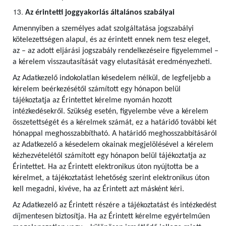
Az érintetti joggyakorlás általános szabályai
Amennyiben a személyes adat szolgáltatása jogszabályi
kötelezettségen alapul, és az érintett ennek nem tesz eleget,
az – az adott eljárási jogszabály rendelkezéseire figyelemmel –
a kérelem visszautasítását vagy elutasítását eredményezheti.
Az Adatkezelő indokolatlan késedelem nélkül, de legfeljebb a
kérelem beérkezésétől számított egy hónapon belül
tájékoztatja az Érintettet kérelme nyomán hozott
intézkedésekről. Szükség esetén, figyelembe véve a kérelem
összetettségét és a kérelmek számát, ez a határidő további két
hónappal meghosszabbítható. A határidő meghosszabbításáról
az Adatkezelő a késedelem okainak megjelölésével a kérelem
kézhezvételétől számított egy hónapon belül tájékoztatja az
Érintettet. Ha az Érintett elektronikus úton nyújtotta be a
kérelmet, a tájékoztatást lehetőség szerint elektronikus úton
kell megadni, kivéve, ha az Érintett azt másként kéri.
Az Adatkezelő az Érintett részére a tájékoztatást és intézkedést
díjmentesen biztosítja. Ha az Érintett kérelme egyértelműen