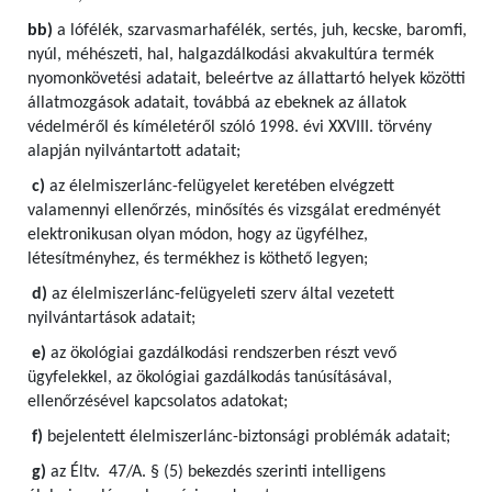
bb)
a lófélék, szarvasmarhafélék, sertés, juh, kecske, baromfi,
nyúl, méhészeti, hal, halgazdálkodási akvakultúra termék
nyomonkövetési adatait, beleértve az állattartó helyek közötti
állatmozgások adatait, továbbá az ebeknek az állatok
védelméről és kíméletéről szóló 1998. évi XXVIII. törvény
alapján nyilvántartott adatait;
c)
az élelmiszerlánc-felügyelet keretében elvégzett
valamennyi ellenőrzés, minősítés és vizsgálat eredményét
elektronikusan olyan módon, hogy az ügyfélhez,
létesítményhez, és termékhez is köthető legyen;
d)
az élelmiszerlánc-felügyeleti szerv által vezetett
nyilvántartások adatait;
e)
az ökológiai gazdálkodási rendszerben részt vevő
ügyfelekkel, az ökológiai gazdálkodás tanúsításával,
ellenőrzésével kapcsolatos adatokat;
f)
bejelentett élelmiszerlánc-biztonsági problémák adatait;
g)
az Éltv. 47/A. § (5) bekezdés szerinti intelligens