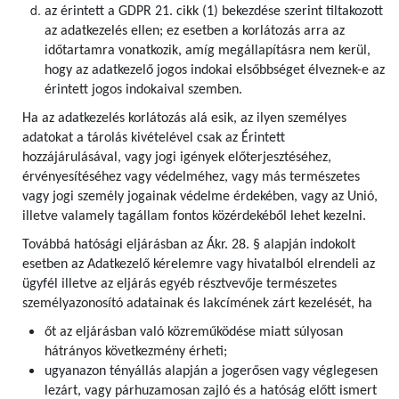
az érintett a GDPR 21. cikk (1) bekezdése szerint tiltakozott
az adatkezelés ellen; ez esetben a korlátozás arra az
időtartamra vonatkozik, amíg megállapításra nem kerül,
hogy az adatkezelő jogos indokai elsőbbséget élveznek-e az
érintett jogos indokaival szemben.
Ha az adatkezelés korlátozás alá esik, az ilyen személyes
adatokat a tárolás kivételével csak az Érintett
hozzájárulásával, vagy jogi igények előterjesztéséhez,
érvényesítéséhez vagy védelméhez, vagy más természetes
vagy jogi személy jogainak védelme érdekében, vagy az Unió,
illetve valamely tagállam fontos közérdekéből lehet kezelni.
Továbbá hatósági eljárásban az Ákr. 28. § alapján indokolt
esetben az Adatkezelő kérelemre vagy hivatalból elrendeli az
ügyfél illetve az eljárás egyéb résztvevője természetes
személyazonosító adatainak és lakcímének zárt kezelését, ha
őt az eljárásban való közreműködése miatt súlyosan
hátrányos következmény érheti;
ugyanazon tényállás alapján a jogerősen vagy véglegesen
lezárt, vagy párhuzamosan zajló és a hatóság előtt ismert