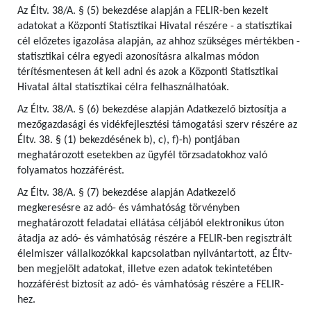
Az Éltv. 38/A. § (5) bekezdése alapján a FELIR-ben kezelt
adatokat a Központi Statisztikai Hivatal részére - a statisztikai
cél előzetes igazolása alapján, az ahhoz szükséges mértékben -
statisztikai célra egyedi azonosításra alkalmas módon
térítésmentesen át kell adni és azok a Központi Statisztikai
Hivatal által statisztikai célra felhasználhatóak.
Az Éltv. 38/A. § (6) bekezdése alapján Adatkezelő biztosítja a
mezőgazdasági és vidékfejlesztési támogatási szerv részére az
Éltv. 38. § (1) bekezdésének b), c), f)-h) pontjában
meghatározott esetekben az ügyfél törzsadatokhoz való
folyamatos hozzáférést.
Az Éltv. 38/A. § (7) bekezdése alapján Adatkezelő
megkeresésre az adó- és vámhatóság törvényben
meghatározott feladatai ellátása céljából elektronikus úton
átadja az adó- és vámhatóság részére a FELIR-ben regisztrált
élelmiszer vállalkozókkal kapcsolatban nyilvántartott, az Éltv-
ben megjelölt adatokat, illetve ezen adatok tekintetében
hozzáférést biztosít az adó- és vámhatóság részére a FELIR-
hez.