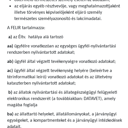
őstermelő természetes személy esetén az adószám,
az eljárás egyéb résztvevője, vagy meghatalmazottjaként
illetve törvényes képviselőjeként eljáró személy
természetes személyazonosító és lakcímadatai.
A FELIR tartalmazza:
a)
az Éltv. hatálya alá tartozó
aa)
ügyfélre vonatkozóan az egységes ügyfél-nyilvántartási
rendszerben nyilvántartott adatokat;
ab)
ügyfél által végzett tevékenységre vonatkozó adatokat;
ac)
ügyfél által végzett tevékenység helyére (beleértve a
térinformatikai leíró) vonatkozó adatokat és az ültetvény
kataszterben nyilvántartott adatokat;
b)
az állatok nyilvántartási és állategészségügyi felügyeleti
elektronikus rendszerét (a továbbiakban: DATAVET), amely
magába foglalja
ba)
az állattartó helyeket, állatállományokat, a járványügyi
egységeket, a kompartmenteket és a járványügyi intézkedések
adatait,