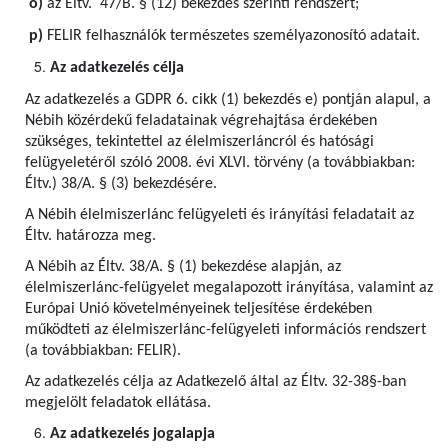
o)
az Éltv. 47/B. § (12) bekezdés szerinti rendszert;
p)
FELIR felhasználók természetes személyazonosító adatait.
Az adatkezelés célja
Az adatkezelés a GDPR 6. cikk (1) bekezdés e) pontján alapul, a
Nébih közérdekű feladatainak végrehajtása érdekében
szükséges, tekintettel az élelmiszerláncról és hatósági
felügyeletéről szóló 2008. évi XLVI. törvény (a továbbiakban:
Éltv.) 38/A. § (3) bekezdésére.
A Nébih élelmiszerlánc felügyeleti és irányítási feladatait az
Éltv. határozza meg.
A Nébih az Éltv. 38/A. § (1) bekezdése alapján, az
élelmiszerlánc-felügyelet megalapozott irányítása, valamint az
Európai Unió követelményeinek teljesítése érdekében
működteti az élelmiszerlánc-felügyeleti információs rendszert
(a továbbiakban: FELIR).
Az adatkezelés célja az Adatkezelő által az Éltv. 32-38§-ban
megjelölt feladatok ellátása.
Az adatkezelés jogalapja