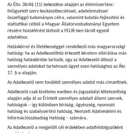
Az Éltv. 38/A§ (11) bekezdése alapján az élelmiszerlánc-
felügyeleti szerv kockázatbecsléssel, adatelemzéssel
összefüggő tudományos célra, valamint kutatás-fejlesztési és
statisztikai célból a Magyar Állatorvostudományi Egyetem
részére hozzáférést biztosít a FELIR-ben tárolt egyedi
adatokhoz.
Hatáskörrel és illetékességgel rendelkező más magyarországi
hatóság: ha az Adatkezelőhöz érkezett kérelem elbírálása más
hatóság hatáskörébe tartozik, úgy az Adatkezelő átteszi a
személyes adatokat tartalmazó ügyet ezen hatósághoz az Ákr.
17. §-a alapján.
Az Adatkezelő nem továbbít személyes adatot más címzettnek.
Adatkezelő csak kivételes esetben és jogszabályi kötelezettség
alapján adja át az Érintett személyes adatait állami szervek,
hatóságok – így különösen bíróság, ügyészség, nyomozó
hatóság és szabálysértési hatóság, Nemzeti Adatvédelmi és
Információszabadság Hatóság – számára.
Az Adatkezelő a megjelölt cél érdekében adatfeldolgozóként