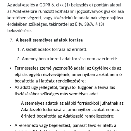
Az adatkezelés a GDPR 6. cikk (1) bekezdés e) pontján alapul,
az Adatkezelőre ruházott közhatalmi jogosítványok gyakorlása
keretében végzett, vagy közérdekű feladatainak végrehajtása
érdekében szükséges, tekintettel az Éltv. 38/A. § (3)
bekezdésére.
A kezelt személyes adatok forrása
A kezelt adatok forrása az érintett.
Amennyiben a kezelt adat forrása nem az érintett:
Természetes személyazonosító adatai az ügyfélnek és az
eljárás egyéb résztvevőjének, amennyiben azokat nem ő
bocsátotta a Hatóság rendelkezésére;
Az adott ügy jellegétől, tárgyától függően a tényállás
tisztázásához szükséges más személyes adat.
A személyes adatok az alábbi forrásokból juthatnak az
Adatkezelő tudomására, amennyiben azokat nem az
érintett bocsátotta az Adatkezelő rendelkezésére:
A kérelmező vagy bejelentést, panaszt tevő érintett: a