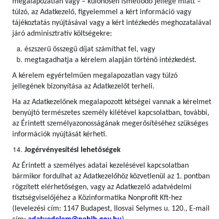
megalapozatlan vagy – különösen ismétlődő jellege miatt –
túlzó, az Adatkezelő, figyelemmel a kért információ vagy
tájékoztatás nyújtásával vagy a kért intézkedés meghozatalával
járó adminisztratív költségekre:
észszerű összegű díjat számíthat fel, vagy
megtagadhatja a kérelem alapján történő intézkedést.
A kérelem egyértelműen megalapozatlan vagy túlzó
jellegének bizonyítása az Adatkezelőt terheli.
Ha az Adatkezelőnek megalapozott kétségei vannak a kérelmet
benyújtó természetes személy kilétével kapcsolatban, további,
az Érintett személyazonosságának megerősítéséhez szükséges
információk nyújtását kérheti.
Jogérvényesítési lehetőségek
Az Érintett a személyes adatai kezelésével kapcsolatban
bármikor fordulhat az Adatkezelőhöz közvetlenül az 1. pontban
rögzített elérhetőségen, vagy az Adatkezelő adatvédelmi
tisztségviselőjéhez a Közinformatika Nonprofit Kft-hez
(levelezési cím: 1147 Budapest, Ilosvai Selymes u. 120., E-mail