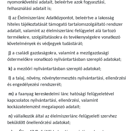
nyomonkövetési adatait, beleértve azok fogyasztási,
felhasználási adatait is;
i)
az Élelmiszerlánc Adatközpontot, beleértve a lakosság
hiteles tájékoztatását támogató tartalomszolgáltató rendszer
adatait, valamint az élelmiszerlánc-felügyelet alá tartozó
termékekre, szolgáltatásokra és tevékenységekre vonatkozó
követelmények és védjegyek tudástárát;
j)
a családi gazdaságokra, valamint a mezőgazdasági
őstermelőkre vonatkozó nyilvántartásban szereplő adatokat;
k)
a mezőőri nyilvántartásban szereplő adatokat;
l)
a talaj, növény, növénytermesztés nyilvántartási, ellenőrzési
és engedélyezési rendszerét;
m)
a faanyag kereskedelmi lánc hatósági felügyeletével
kapcsolatos nyilvántartási, ellenőrzési, valamint
kockázatelemzést megalapozó adatait;
n)
vállalkozók által az élelmiszerlánc-felügyeleti szervhez
beküldött önellenőrzési adatokat;