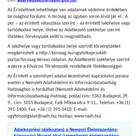
cím:
adatvedelem@nebih.gov.hu
).
Az Érintettnek lehetősége van adatainak védelme érdekében
bírósághoz fordulni. A bíróság az ügyben soron kívül jár el. A
per – az érintett választása szerint – az érintett lakóhelye vagy
tartózkodási helye, illetve az Adatkezelő székhelye szerint
illetékes Törvényszék előtt is megindítható.
A lakóhelye vagy tartózkodási helye szerinti törvényszéket
megkeresheti a http://birosag.hu/ugyfelkapcsolati-
portal/birosag-kereso oldalon. Az Adatkezelő székhelye szerint
a perre a Fővárosi Törvényszék rendelkezik illetékességgel.
Az Érintett a személyes adatai kezelésével kapcsolatos panasz
esetén a Nemzeti Adatvédelmi és Információszabadság
Hatósághoz is fordulhat (Nemzeti Adatvédelmi és
Információszabadság Hatóság, postai cím: 1363 Budapest, Pf.
9., cím: 1055 Budapest, Falk Miksa utca 9-11., Telefon: +36 (1)
391-1400; Fax: +36 (1) 391-1410; E-mail:
ugyfelszolgalat@naih.hu; honlap: www.naih.hu).
Adatkezelési tájékoztató a Nemzeti Élelmiszerlánc-
biztonsági Hivatal által üzemeltetett élelmiszerlánc-