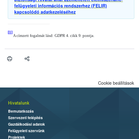
felügyeleti információs rendszerhez (FELIR)
kapcsolódó adatkezeléséhez
[1]
A címzett fogalmát lásd: GDPR 4. cikk 9. pontja.
Cookie beállítások
Hivatalunk
Bemutatkozás
Szervezeti felépítés
Gazdálkodási adatok
Felügyeleti szervünk
Projektek