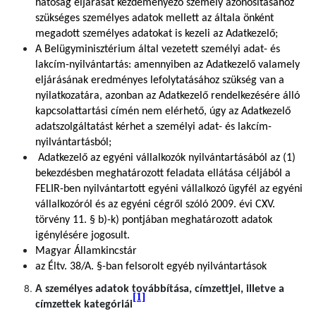
hatóság eljárását kezdeményező személy azonosításához
szükséges személyes adatok mellett az általa önként
megadott személyes adatokat is kezeli az Adatkezelő;
A Belügyminisztérium által vezetett személyi adat- és
lakcím-nyilvántartás: amennyiben az Adatkezelő valamely
eljárásának eredményes lefolytatásához szükség van a
nyilatkozatára, azonban az Adatkezelő rendelkezésére álló
kapcsolattartási címén nem elérhető, úgy az Adatkezelő
adatszolgáltatást kérhet a személyi adat- és lakcím-
nyilvántartásból;
Adatkezelő az egyéni vállalkozók nyilvántartásából az (1)
bekezdésben meghatározott feladata ellátása céljából a
FELIR-ben nyilvántartott egyéni vállalkozó ügyfél az egyéni
vállalkozóról és az egyéni cégről szóló 2009. évi CXV.
törvény 11. § b)-k) pontjában meghatározott adatok
igénylésére jogosult.
Magyar Államkincstár
az Éltv. 38/A. §-ban felsorolt egyéb nyilvántartások
A személyes adatok továbbítása, címzettjei, illetve a
[1]
címzettek kategóriái