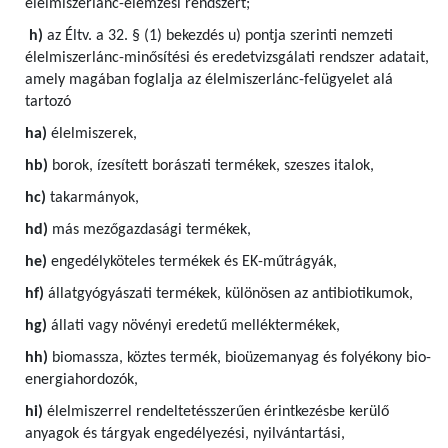
élelmiszerlánc-elemzési rendszert;
h)
az Éltv. a 32. § (1) bekezdés u) pontja szerinti nemzeti
élelmiszerlánc-minősítési és eredetvizsgálati rendszer adatait,
amely magában foglalja az élelmiszerlánc-felügyelet alá
tartozó
ha)
élelmiszerek,
hb)
borok, ízesített borászati termékek, szeszes italok,
hc)
takarmányok,
hd)
más mezőgazdasági termékek,
he)
engedélyköteles termékek és EK-műtrágyák,
hf)
állatgyógyászati termékek, különösen az antibiotikumok,
hg)
állati vagy növényi eredetű melléktermékek,
hh)
biomassza, köztes termék, bioüzemanyag és folyékony bio-
energiahordozók,
hi)
élelmiszerrel rendeltetésszerűen érintkezésbe kerülő
anyagok és tárgyak engedélyezési, nyilvántartási,