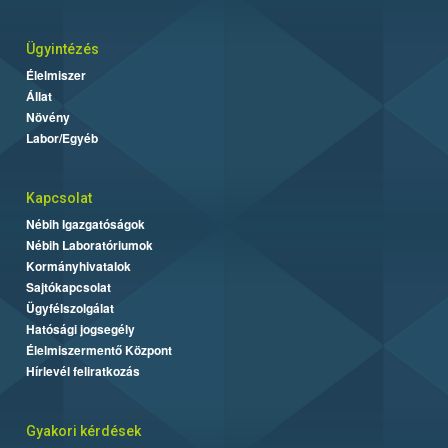
Ügyintézés
Élelmiszer
Állat
Növény
Labor/Egyéb
Kapcsolat
Nébih Igazgatóságok
Nébih Laboratóriumok
Kormányhivatalok
Sajtókapcsolat
Ügyfélszolgálat
Hatósági jogsegély
Élelmiszermentő Központ
Hírlevél feliratkozás
Gyakori kérdések