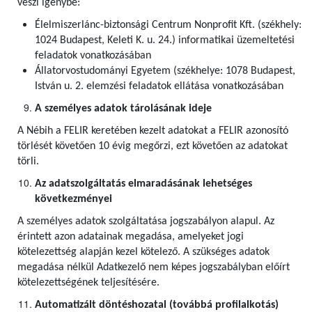
veszi igénybe:
Élelmiszerlánc-biztonsági Centrum Nonprofit Kft. (székhely:
1024 Budapest, Keleti K. u. 24.) informatikai üzemeltetési
feladatok vonatkozásában
Állatorvostudományi Egyetem (székhelye: 1078 Budapest,
István u. 2. elemzési feladatok ellátása vonatkozásában
A személyes adatok tárolásának ideje
A Nébih a FELIR keretében kezelt adatokat a FELIR azonosító
törlését követően 10 évig megőrzi, ezt követően az adatokat
törli.
Az adatszolgáltatás elmaradásának lehetséges
következményei
A személyes adatok szolgáltatása jogszabályon alapul. Az
érintett azon adatainak megadása, amelyeket jogi
kötelezettség alapján kezel kötelező. A szükséges adatok
megadása nélkül Adatkezelő nem képes jogszabályban előírt
kötelezettségének teljesítésére.
Automatizált döntéshozatal (továbbá profilalkotás)