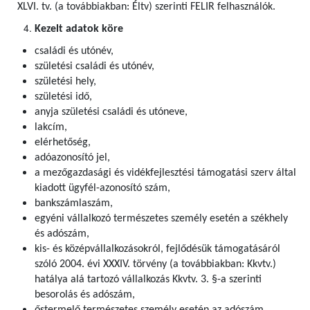
XLVI. tv. (a továbbiakban: Éltv) szerinti FELIR felhasználók
.
Kezelt adatok köre
családi és utónév,
születési családi és utónév,
születési hely,
születési idő,
anyja születési családi és utóneve,
lakcím,
elérhetőség,
adóazonosító jel,
a mezőgazdasági és vidékfejlesztési támogatási szerv által
kiadott ügyfél-azonosító szám,
bankszámlaszám,
egyéni vállalkozó természetes személy esetén a székhely
és adószám,
kis- és középvállalkozásokról, fejlődésük támogatásáról
szóló 2004. évi XXXIV. törvény (a továbbiakban: Kkvtv.)
hatálya alá tartozó vállalkozás Kkvtv. 3. §-a szerinti
besorolás és adószám,