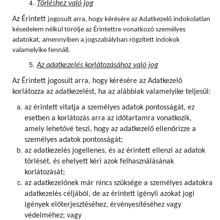
Törléshez való jog
Az Érintett
jogosult arra, hogy kérésére az Adatkezelő indokolatlan
késedelem nélkül törölje az Érintettre vonatkozó személyes
adatokat, amennyiben a jogszabályban rögzített indokok
valamelyike fennáll.
Az adatkezelés korlátozásához való jog
Az Érintett jogosult arra, hogy kérésére az Adatkezelő
korlátozza az adatkezelést, ha az alábbiak valamelyike teljesül:
az érintett vitatja a személyes adatok pontosságát, ez
esetben a korlátozás arra az időtartamra vonatkozik,
amely lehetővé teszi, hogy az adatkezelő ellenőrizze a
személyes adatok pontosságát;
az adatkezelés jogellenes, és az érintett ellenzi az adatok
törlését, és ehelyett kéri azok felhasználásának
korlátozását;
az adatkezelőnek már nincs szüksége a személyes adatokra
adatkezelés céljából, de az érintett igényli azokat jogi
igények előterjesztéséhez, érvényesítéséhez vagy
védelméhez; vagy