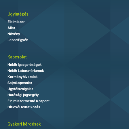
Ügyintézés
Élelmiszer
Állat
Növény
Labor/Egyéb
Kapcsolat
Nébih Igazgatóságok
Nébih Laboratóriumok
Kormányhivatalok
Sajtókapcsolat
Ügyfélszolgálat
Hatósági jogsegély
Élelmiszermentő Központ
Hírlevél feliratkozás
Gyakori kérdések