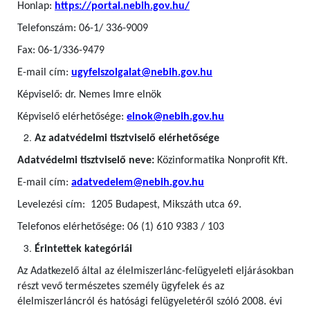
Honlap:
https://portal.nebih.gov.hu/
Telefonszám: 06-1/ 336-9009
Fax: 06-1/336-9479
E-mail cím:
ugyfelszolgalat@nebih.gov.hu
Képviselő: dr. Nemes Imre elnök
Képviselő elérhetősége:
elnok@nebih.gov.hu
Az adatvédelmi tisztviselő elérhetősége
Adatvédelmi tisztviselő neve:
Közinformatika Nonprofit Kft.
E-mail cím:
adatvedelem@nebih.gov.hu
Levelezési cím: 1205 Budapest, Mikszáth utca 69.
Telefonos elérhetősége: 06 (1) 610 9383 / 103
Érintettek kategóriái
Az Adatkezelő által az élelmiszerlánc-felügyeleti eljárásokban
részt vevő természetes személy ügyfelek
és az
élelmiszerláncról és hatósági felügyeletéről szóló 2008. évi