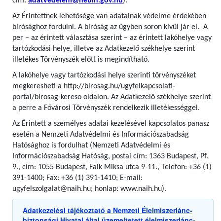
cím:
adatvedelem@nebih.gov.hu
).
Az Érintettnek lehetősége van adatainak védelme érdekében
bírósághoz fordulni. A bíróság az ügyben soron kívül jár el. A
per – az érintett választása szerint – az érintett lakóhelye vagy
tartózkodási helye, illetve az Adatkezelő székhelye szerint
illetékes Törvényszék előtt is megindítható.
A lakóhelye vagy tartózkodási helye szerinti törvényszéket
megkeresheti a http://birosag.hu/ugyfelkapcsolati-
portal/birosag-kereso oldalon. Az Adatkezelő székhelye szerint
a perre a Fővárosi Törvényszék rendelkezik illetékességgel.
Az Érintett a személyes adatai kezelésével kapcsolatos panasz
esetén a Nemzeti Adatvédelmi és Információszabadság
Hatósághoz is fordulhat (Nemzeti Adatvédelmi és
Információszabadság Hatóság, postai cím: 1363 Budapest, Pf.
9., cím: 1055 Budapest, Falk Miksa utca 9-11., Telefon: +36 (1)
391-1400; Fax: +36 (1) 391-1410; E-mail:
ugyfelszolgalat@naih.hu; honlap: www.naih.hu).
Adatkezelési tájékoztató a Nemzeti Élelmiszerlánc-
biztonsági Hivatal által üzemeltetett élelmiszerlánc-