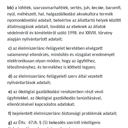
bb)
a lófélék, szarvasmarhafélék, sertés, juh, kecske, baromfi,
nyúl, méhészeti, hal, halgazdálkodási akvakultúra termék
nyomonkövetési adatait, beleértve az állattartó helyek közötti
állatmozgások adatait, továbbá az ebeknek az állatok
védelméről és kíméletéről szóló 1998. évi XXVIII. törvény
alapján nyilvántartott adatait;
c)
az élelmiszerlánc-felügyelet keretében elvégzett
valamennyi ellenőrzés, minősítés és vizsgálat eredményét
elektronikusan olyan módon, hogy az ügyfélhez,
létesítményhez, és termékhez is köthető legyen;
d)
az élelmiszerlánc-felügyeleti szerv által vezetett
nyilvántartások adatait;
e)
az ökológiai gazdálkodási rendszerben részt vevő
ügyfelekkel, az ökológiai gazdálkodás tanúsításával,
ellenőrzésével kapcsolatos adatokat;
f)
bejelentett élelmiszerlánc-biztonsági problémák adatait;
g)
az Éltv. 47/A. § (5) bekezdés szerinti intelligens