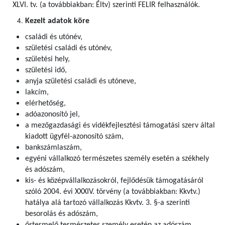
XLVI. tv. (a továbbiakban: Éltv) szerinti FELIR felhasználók
.
Kezelt adatok köre
családi és utónév,
születési családi és utónév,
születési hely,
születési idő,
anyja születési családi és utóneve,
lakcím,
elérhetőség,
adóazonosító jel,
a mezőgazdasági és vidékfejlesztési támogatási szerv által
kiadott ügyfél-azonosító szám,
bankszámlaszám,
egyéni vállalkozó természetes személy esetén a székhely
és adószám,
kis- és középvállalkozásokról, fejlődésük támogatásáról
szóló 2004. évi XXXIV. törvény (a továbbiakban: Kkvtv.)
hatálya alá tartozó vállalkozás Kkvtv. 3. §-a szerinti
besorolás és adószám,