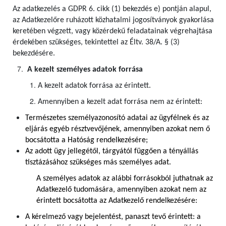
Az adatkezelés a GDPR 6. cikk (1) bekezdés e) pontján alapul,
az Adatkezelőre ruházott közhatalmi jogosítványok gyakorlása
keretében végzett, vagy közérdekű feladatainak végrehajtása
érdekében szükséges, tekintettel az Éltv. 38/A. § (3)
bekezdésére.
A kezelt személyes adatok forrása
A kezelt adatok forrása az érintett.
Amennyiben a kezelt adat forrása nem az érintett:
Természetes személyazonosító adatai az ügyfélnek és az
eljárás egyéb résztvevőjének, amennyiben azokat nem ő
bocsátotta a Hatóság rendelkezésére;
Az adott ügy jellegétől, tárgyától függően a tényállás
tisztázásához szükséges más személyes adat.
A személyes adatok az alábbi forrásokból juthatnak az
Adatkezelő tudomására, amennyiben azokat nem az
érintett bocsátotta az Adatkezelő rendelkezésére:
A kérelmező vagy bejelentést, panaszt tevő érintett: a