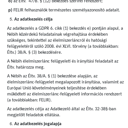
o)
az Éltv. 47/B. § (12) bekezdés szerinti rendszert;
p)
FELIR felhasználók természetes személyazonosító adatait.
Az adatkezelés célja
Az adatkezelés a GDPR 6. cikk (1) bekezdés e) pontján alapul, a
Nébih közérdekű feladatainak végrehajtása érdekében
szükséges, tekintettel az élelmiszerláncról és hatósági
felügyeletéről szóló 2008. évi XLVI. törvény (a továbbiakban:
Éltv.) 38/A. § (3) bekezdésére.
A Nébih élelmiszerlánc felügyeleti és irányítási feladatait az
Éltv. határozza meg.
A Nébih az Éltv. 38/A. § (1) bekezdése alapján, az
élelmiszerlánc-felügyelet megalapozott irányítása, valamint az
Európai Unió követelményeinek teljesítése érdekében
működteti az élelmiszerlánc-felügyeleti információs rendszert
(a továbbiakban: FELIR).
Az adatkezelés célja az Adatkezelő által az Éltv. 32-38§-ban
megjelölt feladatok ellátása.
Az adatkezelés jogalapja