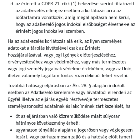
az érintett a GDPR 21. cikk (1) bekezdése szerint tiltakozott
az adatkezelés ellen; ez esetben a korlátozás arra az
időtartamra vonatkozik, amíg megállapításra nem kerül,
hogy az adatkezelő jogos indokai elsőbbséget élveznek-e az
érintett jogos indokaival szemben.
Ha az adatkezelés korlátozás alá esik, az ilyen személyes
adatokat a tárolás kivételével csak az Érintett
hozzájárulásával, vagy jogi igények előterjesztéséhez,
érvényesítéséhez vagy védelméhez, vagy más természetes
vagy jogi személy jogainak védelme érdekében, vagy az Unió,
illetve valamely tagállam fontos közérdekéből lehet kezelni.
Továbbá hatósági eljárásban az Ákr. 28. § alapján indokolt
esetben az Adatkezelő kérelemre vagy hivatalból elrendeli az
ügyfél illetve az eljárás egyéb résztvevője természetes
személyazonosító adatainak és lakcímének zárt kezelését, ha
őt az eljárásban való közreműködése miatt súlyosan
hátrányos következmény érheti;
ugyanazon tényállás alapján a jogerősen vagy véglegesen
lezárt, vagy párhuzamosan zajló és a hatóság előtt ismert