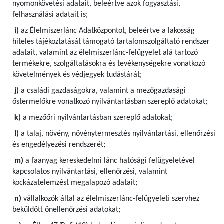
nyomonkövetési adatait, beleértve azok fogyasztási,
felhasználási adatait is;
i)
az Élelmiszerlánc Adatközpontot, beleértve a lakosság
hiteles tájékoztatását támogató tartalomszolgáltató rendszer
adatait, valamint az élelmiszerlánc-felügyelet alá tartozó
termékekre, szolgáltatásokra és tevékenységekre vonatkozó
követelmények és védjegyek tudástárát;
j)
a családi gazdaságokra, valamint a mezőgazdasági
őstermelőkre vonatkozó nyilvántartásban szereplő adatokat;
k)
a mezőőri nyilvántartásban szereplő adatokat;
l)
a talaj, növény, növénytermesztés nyilvántartási, ellenőrzési
és engedélyezési rendszerét;
m)
a faanyag kereskedelmi lánc hatósági felügyeletével
kapcsolatos nyilvántartási, ellenőrzési, valamint
kockázatelemzést megalapozó adatait;
n)
vállalkozók által az élelmiszerlánc-felügyeleti szervhez
beküldött önellenőrzési adatokat;