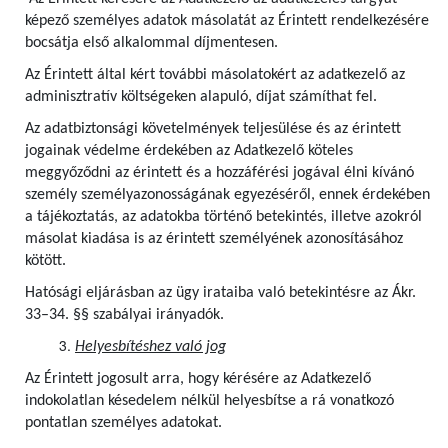
képező személyes adatok másolatát az Érintett rendelkezésére
bocsátja első alkalommal díjmentesen.
Az Érintett által kért további másolatokért az adatkezelő az
adminisztratív költségeken alapuló, díjat számíthat fel.
Az adatbiztonsági követelmények teljesülése és az érintett
jogainak védelme érdekében az Adatkezelő köteles
meggyőződni az érintett és a hozzáférési jogával élni kívánó
személy személyazonosságának egyezéséről, ennek érdekében
a tájékoztatás, az adatokba történő betekintés, illetve azokról
másolat kiadása is az érintett személyének azonosításához
kötött.
Hatósági eljárásban az ügy irataiba való betekintésre az Ákr.
33–34. §§ szabályai irányadók.
Helyesbítéshez való jog
Az Érintett jogosult arra, hogy kérésére az Adatkezelő
indokolatlan késedelem nélkül helyesbítse a rá vonatkozó
pontatlan személyes adatokat.