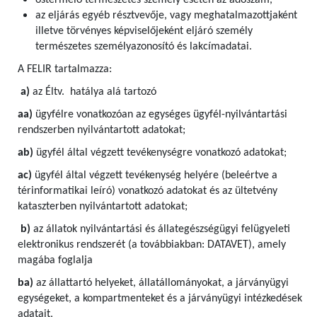
őstermelő természetes személy esetén az adószám,
az eljárás egyéb résztvevője, vagy meghatalmazottjaként
illetve törvényes képviselőjeként eljáró személy
természetes személyazonosító és lakcímadatai.
A FELIR tartalmazza:
a)
az Éltv. hatálya alá tartozó
aa)
ügyfélre vonatkozóan az egységes ügyfél-nyilvántartási
rendszerben nyilvántartott adatokat;
ab)
ügyfél által végzett tevékenységre vonatkozó adatokat;
ac)
ügyfél által végzett tevékenység helyére (beleértve a
térinformatikai leíró) vonatkozó adatokat és az ültetvény
kataszterben nyilvántartott adatokat;
b)
az állatok nyilvántartási és állategészségügyi felügyeleti
elektronikus rendszerét (a továbbiakban: DATAVET), amely
magába foglalja
ba)
az állattartó helyeket, állatállományokat, a járványügyi
egységeket, a kompartmenteket és a járványügyi intézkedések
adatait,