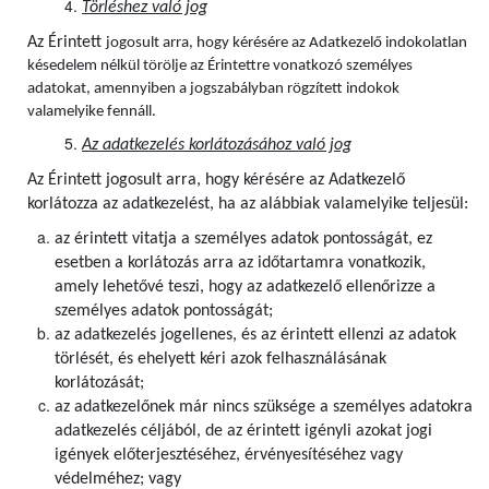
Törléshez való jog
Az Érintett
jogosult arra, hogy kérésére az Adatkezelő indokolatlan
késedelem nélkül törölje az Érintettre vonatkozó személyes
adatokat, amennyiben a jogszabályban rögzített indokok
valamelyike fennáll.
Az adatkezelés korlátozásához való jog
Az Érintett jogosult arra, hogy kérésére az Adatkezelő
korlátozza az adatkezelést, ha az alábbiak valamelyike teljesül:
az érintett vitatja a személyes adatok pontosságát, ez
esetben a korlátozás arra az időtartamra vonatkozik,
amely lehetővé teszi, hogy az adatkezelő ellenőrizze a
személyes adatok pontosságát;
az adatkezelés jogellenes, és az érintett ellenzi az adatok
törlését, és ehelyett kéri azok felhasználásának
korlátozását;
az adatkezelőnek már nincs szüksége a személyes adatokra
adatkezelés céljából, de az érintett igényli azokat jogi
igények előterjesztéséhez, érvényesítéséhez vagy
védelméhez; vagy