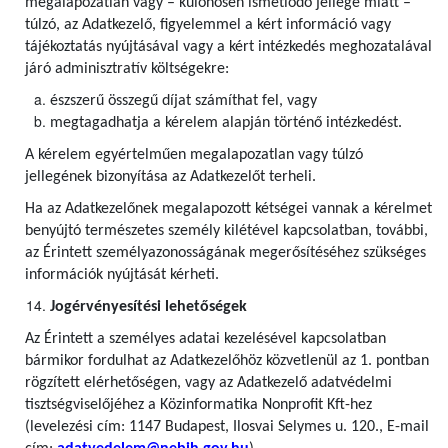
megalapozatlan vagy – különösen ismétlődő jellege miatt –
túlzó, az Adatkezelő, figyelemmel a kért információ vagy
tájékoztatás nyújtásával vagy a kért intézkedés meghozatalával
járó adminisztratív költségekre:
észszerű összegű díjat számíthat fel, vagy
megtagadhatja a kérelem alapján történő intézkedést.
A kérelem egyértelműen megalapozatlan vagy túlzó
jellegének bizonyítása az Adatkezelőt terheli.
Ha az Adatkezelőnek megalapozott kétségei vannak a kérelmet
benyújtó természetes személy kilétével kapcsolatban, további,
az Érintett személyazonosságának megerősítéséhez szükséges
információk nyújtását kérheti.
Jogérvényesítési lehetőségek
Az Érintett a személyes adatai kezelésével kapcsolatban
bármikor fordulhat az Adatkezelőhöz közvetlenül az 1. pontban
rögzített elérhetőségen, vagy az Adatkezelő adatvédelmi
tisztségviselőjéhez a Közinformatika Nonprofit Kft-hez
(levelezési cím: 1147 Budapest, Ilosvai Selymes u. 120., E-mail