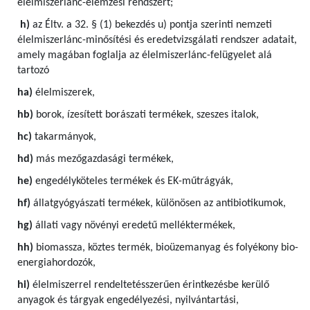
élelmiszerlánc-elemzési rendszert;
h)
az Éltv. a 32. § (1) bekezdés u) pontja szerinti nemzeti
élelmiszerlánc-minősítési és eredetvizsgálati rendszer adatait,
amely magában foglalja az élelmiszerlánc-felügyelet alá
tartozó
ha)
élelmiszerek,
hb)
borok, ízesített borászati termékek, szeszes italok,
hc)
takarmányok,
hd)
más mezőgazdasági termékek,
he)
engedélyköteles termékek és EK-műtrágyák,
hf)
állatgyógyászati termékek, különösen az antibiotikumok,
hg)
állati vagy növényi eredetű melléktermékek,
hh)
biomassza, köztes termék, bioüzemanyag és folyékony bio-
energiahordozók,
hi)
élelmiszerrel rendeltetésszerűen érintkezésbe kerülő
anyagok és tárgyak engedélyezési, nyilvántartási,