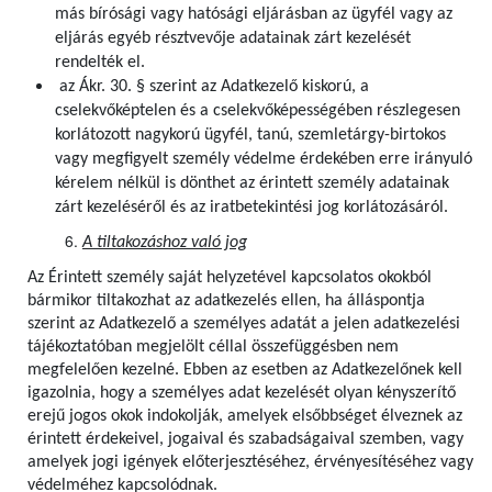
más bírósági vagy hatósági eljárásban az ügyfél vagy az
eljárás egyéb résztvevője adatainak zárt kezelését
rendelték el.
az Ákr. 30. § szerint az Adatkezelő kiskorú, a
cselekvőképtelen és a cselekvőképességében részlegesen
korlátozott nagykorú ügyfél, tanú, szemletárgy-birtokos
vagy megfigyelt személy védelme érdekében erre irányuló
kérelem nélkül is dönthet az érintett személy adatainak
zárt kezeléséről és az iratbetekintési jog korlátozásáról.
A tiltakozáshoz való jog
Az Érintett személy saját helyzetével kapcsolatos okokból
bármikor tiltakozhat az adatkezelés ellen, ha álláspontja
szerint az Adatkezelő a személyes adatát a jelen adatkezelési
tájékoztatóban megjelölt céllal összefüggésben nem
megfelelően kezelné. Ebben az esetben az Adatkezelőnek kell
igazolnia, hogy a személyes adat kezelését olyan kényszerítő
erejű jogos okok indokolják, amelyek elsőbbséget élveznek az
érintett érdekeivel, jogaival és szabadságaival szemben, vagy
amelyek jogi igények előterjesztéséhez, érvényesítéséhez vagy
védelméhez kapcsolódnak.