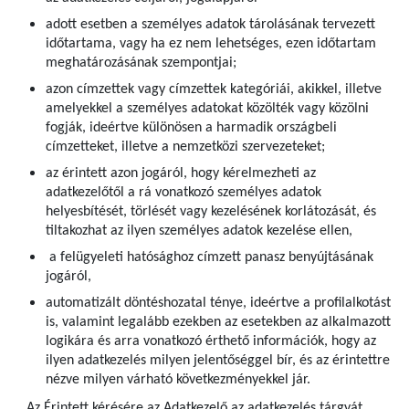
adott esetben a személyes adatok tárolásának tervezett
időtartama, vagy ha ez nem lehetséges, ezen időtartam
meghatározásának szempontjai;
azon címzettek vagy címzettek kategóriái, akikkel, illetve
amelyekkel a személyes adatokat közölték vagy közölni
fogják, ideértve különösen a harmadik országbeli
címzetteket, illetve a nemzetközi szervezeteket;
az érintett azon jogáról, hogy kérelmezheti az
adatkezelőtől a rá vonatkozó személyes adatok
helyesbítését, törlését vagy kezelésének korlátozását, és
tiltakozhat az ilyen személyes adatok kezelése ellen,
a felügyeleti hatósághoz címzett panasz benyújtásának
jogáról,
automatizált döntéshozatal ténye, ideértve a profilalkotást
is, valamint legalább ezekben az esetekben az alkalmazott
logikára és arra vonatkozó érthető információk, hogy az
ilyen adatkezelés milyen jelentőséggel bír, és az érintettre
nézve milyen várható következményekkel jár.
Az Érintett kérésére az Adatkezelő az adatkezelés tárgyát