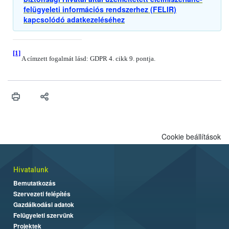
felügyeleti információs rendszerhez (FELIR)
kapcsolódó adatkezeléséhez
[1]
A címzett fogalmát lásd: GDPR 4. cikk 9. pontja.
Cookie beállítások
Hivatalunk
Bemutatkozás
Szervezeti felépítés
Gazdálkodási adatok
Felügyeleti szervünk
Projektek