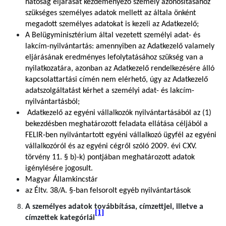
hatóság eljárását kezdeményező személy azonosításához
szükséges személyes adatok mellett az általa önként
megadott személyes adatokat is kezeli az Adatkezelő;
A Belügyminisztérium által vezetett személyi adat- és
lakcím-nyilvántartás: amennyiben az Adatkezelő valamely
eljárásának eredményes lefolytatásához szükség van a
nyilatkozatára, azonban az Adatkezelő rendelkezésére álló
kapcsolattartási címén nem elérhető, úgy az Adatkezelő
adatszolgáltatást kérhet a személyi adat- és lakcím-
nyilvántartásból;
Adatkezelő az egyéni vállalkozók nyilvántartásából az (1)
bekezdésben meghatározott feladata ellátása céljából a
FELIR-ben nyilvántartott egyéni vállalkozó ügyfél az egyéni
vállalkozóról és az egyéni cégről szóló 2009. évi CXV.
törvény 11. § b)-k) pontjában meghatározott adatok
igénylésére jogosult.
Magyar Államkincstár
az Éltv. 38/A. §-ban felsorolt egyéb nyilvántartások
A személyes adatok továbbítása, címzettjei, illetve a
[1]
címzettek kategóriái