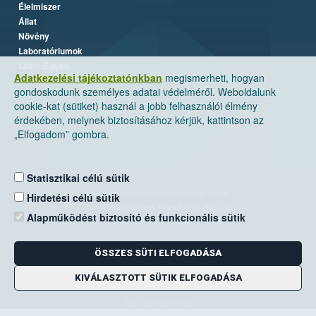
Élelmiszer
Állat
Növény
Laboratóriumok
Labor/Egyéb
Adatkezelési tájékoztatónkban
megismerheti, hogyan
gondoskodunk személyes adatai védelméről. Weboldalunk
cookie-kat (sütiket) használ a jobb felhasználói élmény
érdekében, melynek biztosításához kérjük, kattintson az
„Elfogadom” gombra.
Statisztikai célú sütik
Nemzeti Élelmiszerlánc-biztonsági Hivatal
Hirdetési célú sütik
Cím: 1024 Budapest, Keleti Károly utca. 24.
Alapműködést biztosító és funkcionális sütik
Levelezési cím: 1525 Budapest. Pf. 30.
ÖSSZES SÜTI ELFOGADÁSA
E-mail:
ugyfelszolgalat@nebih.gov.hu
Zöld szám: 06-80/263-244
KIVÁLASZTOTT SÜTIK ELFOGADÁSA
Telefon: 06-1/ 336-9000
Fax: 06-1/336-9479