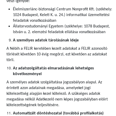
veszi igénybe:
Élelmiszerlánc-biztonsági Centrum Nonprofit Kft. (székhely:
1024 Budapest, Keleti K. u. 24.) informatikai üzemeltetési
feladatok vonatkozásában
Állatorvostudományi Egyetem (székhelye: 1078 Budapest,
István u. 2. elemzési feladatok ellátása vonatkozásában
A személyes adatok tárolásának ideje
A Nébih a FELIR keretében kezelt adatokat a FELIR azonosító
törlését követően 10 évig megőrzi, ezt követően az adatokat
törli.
Az adatszolgáltatás elmaradásának lehetséges
következményei
A személyes adatok szolgáltatása jogszabályon alapul. Az
érintett azon adatainak megadása, amelyeket jogi
kötelezettség alapján kezel kötelező. A szükséges adatok
megadása nélkül Adatkezelő nem képes jogszabályban előírt
kötelezettségének teljesítésére.
Automatizált döntéshozatal (továbbá profilalkotás)