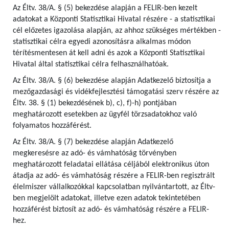
Az Éltv. 38/A. § (5) bekezdése alapján a FELIR-ben kezelt
adatokat a Központi Statisztikai Hivatal részére - a statisztikai
cél előzetes igazolása alapján, az ahhoz szükséges mértékben -
statisztikai célra egyedi azonosításra alkalmas módon
térítésmentesen át kell adni és azok a Központi Statisztikai
Hivatal által statisztikai célra felhasználhatóak.
Az Éltv. 38/A. § (6) bekezdése alapján Adatkezelő biztosítja a
mezőgazdasági és vidékfejlesztési támogatási szerv részére az
Éltv. 38. § (1) bekezdésének b), c), f)-h) pontjában
meghatározott esetekben az ügyfél törzsadatokhoz való
folyamatos hozzáférést.
Az Éltv. 38/A. § (7) bekezdése alapján Adatkezelő
megkeresésre az adó- és vámhatóság törvényben
meghatározott feladatai ellátása céljából elektronikus úton
átadja az adó- és vámhatóság részére a FELIR-ben regisztrált
élelmiszer vállalkozókkal kapcsolatban nyilvántartott, az Éltv-
ben megjelölt adatokat, illetve ezen adatok tekintetében
hozzáférést biztosít az adó- és vámhatóság részére a FELIR-
hez.