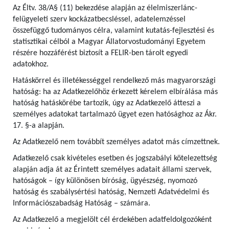
Az Éltv. 38/A§ (11) bekezdése alapján az élelmiszerlánc-
felügyeleti szerv kockázatbecsléssel, adatelemzéssel
összefüggő tudományos célra, valamint kutatás-fejlesztési és
statisztikai célból a Magyar Állatorvostudományi Egyetem
részére hozzáférést biztosít a FELIR-ben tárolt egyedi
adatokhoz.
Hatáskörrel és illetékességgel rendelkező más magyarországi
hatóság: ha az Adatkezelőhöz érkezett kérelem elbírálása más
hatóság hatáskörébe tartozik, úgy az Adatkezelő átteszi a
személyes adatokat tartalmazó ügyet ezen hatósághoz az Ákr.
17. §-a alapján.
Az Adatkezelő nem továbbít személyes adatot más címzettnek.
Adatkezelő csak kivételes esetben és jogszabályi kötelezettség
alapján adja át az Érintett személyes adatait állami szervek,
hatóságok – így különösen bíróság, ügyészség, nyomozó
hatóság és szabálysértési hatóság, Nemzeti Adatvédelmi és
Információszabadság Hatóság – számára.
Az Adatkezelő a megjelölt cél érdekében adatfeldolgozóként