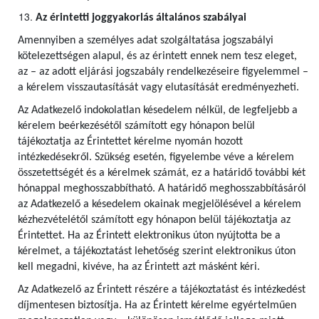
Az érintetti joggyakorlás általános szabályai
Amennyiben a személyes adat szolgáltatása jogszabályi
kötelezettségen alapul, és az érintett ennek nem tesz eleget,
az – az adott eljárási jogszabály rendelkezéseire figyelemmel –
a kérelem visszautasítását vagy elutasítását eredményezheti.
Az Adatkezelő indokolatlan késedelem nélkül, de legfeljebb a
kérelem beérkezésétől számított egy hónapon belül
tájékoztatja az Érintettet kérelme nyomán hozott
intézkedésekről. Szükség esetén, figyelembe véve a kérelem
összetettségét és a kérelmek számát, ez a határidő további két
hónappal meghosszabbítható. A határidő meghosszabbításáról
az Adatkezelő a késedelem okainak megjelölésével a kérelem
kézhezvételétől számított egy hónapon belül tájékoztatja az
Érintettet. Ha az Érintett elektronikus úton nyújtotta be a
kérelmet, a tájékoztatást lehetőség szerint elektronikus úton
kell megadni, kivéve, ha az Érintett azt másként kéri.
Az Adatkezelő az Érintett részére a tájékoztatást és intézkedést
díjmentesen biztosítja. Ha az Érintett kérelme egyértelműen