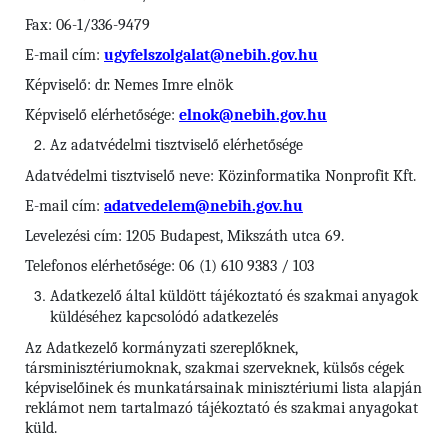
Fax: 06-1/336-9479
E-mail cím:
ugyfelszolgalat@nebih.gov.hu
Képviselő: dr. Nemes Imre elnök
Képviselő elérhetősége:
elnok@nebih.gov.hu
Az adatvédelmi tisztviselő elérhetősége
Adatvédelmi tisztviselő neve: Közinformatika Nonprofit Kft.
E-mail cím:
adatvedelem@nebih.gov.hu
Levelezési cím: 1205 Budapest, Mikszáth utca 69.
Telefonos elérhetősége: 06 (1) 610 9383 / 103
Adatkezelő
által küldött tájékoztató és szakmai anyagok
küldéséhez kapcsolódó adatkezelés
Az Adatkezelő kormányzati szereplőknek,
társminisztériumoknak, szakmai szerveknek, külsős cégek
képviselőinek és munkatársainak minisztériumi lista alapján
reklámot nem tartalmazó tájékoztató és szakmai anyagokat
küld.