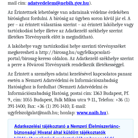
mail cím:
adatvedelem@nebih.gov.hu
).
Az Érintettnek lehetősége van adatainak védelme érdekében
bírósághoz fordulni. A bíróság az ügyben soron kívül jár el. A
per – az érintett választása szerint – az érintett lakóhelye vagy
tartózkodási helye illetve az Adatkezelő székhelye szerint
illetékes Törvényszék előtt is megindítható.
A lakóhelye vagy tartózkodási helye szerinti törvényszéket
megkeresheti a http://birosag.hu/ugyfelkapcsolati-
portal/birosag-kereso oldalon. Az Adatkezelő székhelye szerint
a perre a Fővárosi Törvényszék rendelkezik illetékességgel.
Az Érintett a személyes adatai kezelésével kapcsolatos panasz
esetén a Nemzeti Adatvédelmi és Információszabadság
Hatósághoz is fordulhat (Nemzeti Adatvédelmi és
Információszabadság Hatóság, postai cím: 1363 Budapest, Pf.
9., cím: 1055 Budapest, Falk Miksa utca 9-11., Telefon: +36 (1)
391-1400; Fax: +36 (1) 391-1410; E-mail:
ugyfelszolgalat@naih.hu; honlap:
www.naih.hu
).
Adatkezelési tájékoztató a Nemzeti Élelmiszerlánc-
biztonsági Hivatal által küldött tájékoztatók