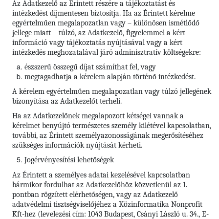
Az Adatkezelő az Érintett részére a tájékoztatást és
intézkedést díjmentesen biztosítja. Ha az Érintett kérelme
egyértelműen megalapozatlan vagy – különösen ismétlődő
jellege miatt – túlzó, az Adatkezelő, figyelemmel a kért
információ vagy tájékoztatás nyújtásával vagy a kért
intézkedés meghozatalával járó adminisztratív költségekre:
észszerű összegű díjat számíthat fel, vagy
megtagadhatja a kérelem alapján történő intézkedést.
A kérelem egyértelműen megalapozatlan vagy túlzó jellegének
bizonyítása az Adatkezelőt terheli.
Ha az Adatkezelőnek megalapozott kétségei vannak a
kérelmet benyújtó természetes személy kilétével kapcsolatban,
további, az Érintett személyazonosságának megerősítéséhez
szükséges információk nyújtását kérheti.
Jogérvényesítési lehetőségek
Az Érintett a személyes adatai kezelésével kapcsolatban
bármikor fordulhat az Adatkezelőhöz közvetlenül az 1.
pontban rögzített elérhetőségen, vagy az Adatkezelő
adatvédelmi tisztségviselőjéhez a Közinformatika Nonprofit
Kft-hez (levelezési cím: 1043 Budapest, Csányi László u. 34., E-