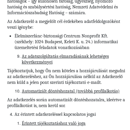
hatóságok – így különösen bíróság, ügyészség, nyomozó
hatóság és szabálysértési hatóság, Nemzeti Adatvédelmi és
Információszabadság Hatóság – számára.
Az Adatkezelő a megjelölt cél érdekében adatfeldolgozóként
veszi igénybe:
Élelmiszerlánc-biztonsági Centrum Nonprofit Kft.
(székhely: 1024 Budapest, Keleti K. u. 24.) informatikai
üzemeltetési feladatok vonatkozásában
Az adatszolgáltatás elmaradásának lehetséges
következményei
Tájékoztatjuk, hogy Ön nem köteles a hozzájárulását megadni
az adatkezeléshez, az Ön hozzájárulása nélkül az Adatkezelő
nem küld a jelen pont szerinti tájékoztató e-mailt.
Automatizált döntéshozatal (továbbá profilalkotás)
Az adatkezelés során automatizált döntéshozatalra, ideértve a
profilalkotást is, nem kerül sor.
Az érintett adatkezeléssel kapcsolatos jogai
Érintett tájékoztatáshoz való joga