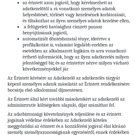
az érintett azon jogáról, hogy kérelmezheti az
adatkezelőtől a rá vonatkozó személyes adatok
helyesbítését, törlését vagy kezelésének korlátozását,
és tiltakozhat az ilyen személyes adatok kezelése ellen,
a felügyeleti hatósághoz címzett panasz
benyújtásának jogáról,
automatizált döntéshozatal ténye, ideértve a
profilalkotást is, valamint legalább ezekben az
esetekben az alkalmazott logikára és arra vonatkozó
érthető információk, hogy az ilyen adatkezelés milyen
jelentőséggel bír, és az érintettre nézve milyen várható
következményekkel jár.
Az Érintett kérésére az Adatkezelő az adatkezelés tárgyát
képező személyes adatok másolatát az Érintett rendelkezésére
bocsátja első alkalommal díjmentesen.
Az Érintett által kért további másolatokért az adatkezelő az
adminisztratív költségeken alapuló, díjat számíthat fel.
Az adatbiztonsági követelmények teljesülése és az érintett
jogainak védelme érdekében az Adatkezelő köteles
meggyőződni az érintett és a hozzáférési jogával élni kívánó
személy személyazonosságának egyezéséről, ennek érdekében