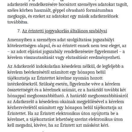
adatkezelő rendelkezésére bocsátott személyes adatokat tagolt,
széles körben használt, géppel olvasható formátumban
megkapja, és ezeket az adatokat egy másik adatkezelőnek
továbbítsa.
Az érintetti joggyakorlás általános szabályai
Amennyiben a személyes adat szolgáltatása jogszabályi
kötelezettségen alapul, és az érintett ennek nem tesz eleget, az
– az adott eljárási jogszabály rendelkezéseire figyelemmel – a
kérelem visszautasítását vagy elutasítását eredményezheti.
Az Adatkezelő indokolatlan késedelem nélkül, de legfeljebb a
kérelem beérkezésétől számított egy hónapon belül
tájékoztatja az Érintettet kérelme nyomán hozott
intézkedésekről. Szükség esetén, figyelembe véve a kérelem
összetettségét és a kérelmek számát, ez a határidő további két
hónappal meghosszabbítható. A határidő meghosszabbításáról
az Adatkezelő a késedelem okainak megjelölésével a kérelem
kézhezvételétől számított egy hónapon belül tájékoztatja az
Érintettet. Ha az Érintett elektronikus úton nyújtotta be a
kérelmet, a tájékoztatást lehetőség szerint elektronikus úton
kell megadni, kivéve, ha az Érintett azt másként kéri.