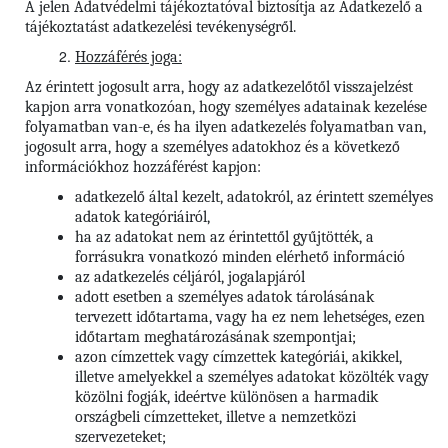
A jelen Adatvédelmi tájékoztatóval biztosítja az Adatkezelő a
tájékoztatást adatkezelési tevékenységről.
Hozzáférés joga:
Az érintett jogosult arra, hogy az adatkezelőtől visszajelzést
kapjon arra vonatkozóan, hogy személyes adatainak kezelése
folyamatban van-e, és ha ilyen adatkezelés folyamatban van,
jogosult arra, hogy a személyes adatokhoz és a következő
információkhoz hozzáférést kapjon:
adatkezelő által kezelt, adatokról, az érintett személyes
adatok kategóriáiról,
ha az adatokat nem az érintettől gyűjtötték, a
forrásukra vonatkozó minden elérhető információ
az adatkezelés céljáról, jogalapjáról
adott esetben a személyes adatok tárolásának
tervezett időtartama, vagy ha ez nem lehetséges, ezen
időtartam meghatározásának szempontjai;
azon címzettek vagy címzettek kategóriái, akikkel,
illetve amelyekkel a személyes adatokat közölték vagy
közölni fogják, ideértve különösen a harmadik
országbeli címzetteket, illetve a nemzetközi
szervezeteket;