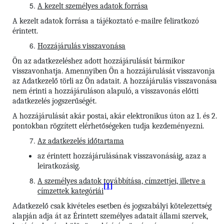
A kezelt személyes adatok forrása
A kezelt adatok forrása a tájékoztató e-mailre feliratkozó
érintett.
Hozzájárulás visszavonása
Ön az adatkezeléshez adott hozzájárulását bármikor
visszavonhatja. Amennyiben Ön a hozzájárulását visszavonja
az Adatkezelő törli az Ön adatait. A hozzájárulás visszavonása
nem érinti a hozzájáruláson alapuló, a visszavonás előtti
adatkezelés jogszerűségét.
A hozzájárulását akár postai, akár elektronikus úton az 1. és 2.
pontokban rögzített elérhetőségeken tudja kezdeményezni.
Az adatkezelés időtartama
az érintett hozzájárulásának visszavonásáig, azaz a
leiratkozásig.
A személyes adatok továbbítása, címzettjei, illetve a
[1]
címzettek kategóriái
Adatkezelő csak kivételes esetben és jogszabályi kötelezettség
alapján adja át az Érintett személyes adatait állami szervek,