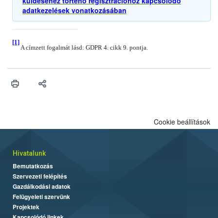
küldéséhez történő regisztrációhoz kapcsolódó
adatkezelések vonatkozásában
[1]
A címzett fogalmát lásd: GDPR 4. cikk 9. pontja.
Cookie beállítások
Hivatalunk
Bemutatkozás
Szervezeti felépítés
Gazdálkodási adatok
Felügyeleti szervünk
Projektek
Kapcsolódó linkek