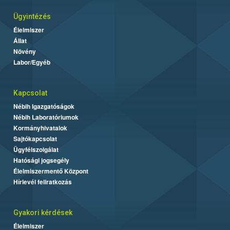
Ügyintézés
Élelmiszer
Állat
Növény
Labor/Egyéb
Kapcsolat
Nébih Igazgatóságok
Nébih Laboratóriumok
Kormányhivatalok
Sajtókapcsolat
Ügyfélszolgálat
Hatósági jogsegély
Élelmiszermentő Központ
Hírlevél feliratkozás
Gyakori kérdések
Élelmiszer