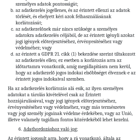
személyes adatok pontosságát;
az adatkezelés jogellenes, és az érintett ellenzi az adatok
törlését, és ehelyett kéri azok felhasználásának
korlátozását;
az adatkezelőnek már nincs szüksége a személyes
adatokra adatkezelés céljából, de az érintett igényli azokat
jogi igények előterjesztéséhez, érvényesítéséhez vagy
védelméhez; vagy
az érintett a GDPR 21. cikk (1) bekezdése szerint tiltakozott
az adatkezelés ellen; ez esetben a korlátozás arra az
időtartamra vonatkozik, amíg megállapításra nem kerül,
hogy az adatkezelő jogos indokai elsőbbséget élveznek-e az
érintett jogos indokaival szemben.
Ha az adatkezelés korlátozás alá esik, az ilyen személyes
adatokat a tárolás kivételével csak az Érintett
hozzájárulásával, vagy jogi igények előterjesztéséhez,
érvényesítéséhez vagy védelméhez, vagy más természetes
vagy jogi személy jogainak védelme érdekében, vagy az Unió,
illetve valamely tagállam fontos közérdekéből lehet kezelni.
Adathordozáshoz való jog:
Az érintett jogosult arra, hogy a rá vonatkozó, általa az