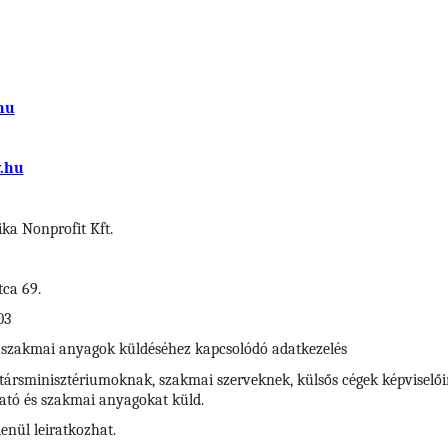
hu
.hu
ka Nonprofit Kft.
tca 69.
03
és szakmai anyagok küldéséhez kapcsolódó adatkezelés
társminisztériumoknak, szakmai szerveknek, külsős cégek képviselői
ató és szakmai anyagokat küld.
enül leiratkozhat.