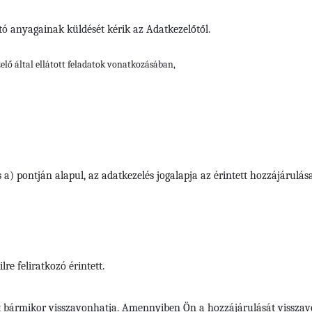
ató anyagainak küldését kérik az Adatkezelőtől.
elő által ellátott feladatok vonatkozásában,
 a) pontján alapul, az adatkezelés jogalapja az érintett hozzájárulás
re feliratkozó érintett.
 bármikor visszavonhatja. Amennyiben Ön a hozzájárulását visszavon