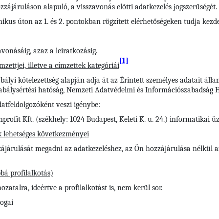
zájáruláson alapuló, a visszavonás előtti adatkezelés jogszerűségét.
nikus úton az 1. és 2. pontokban rögzített elérhetőségeken tudja kez
vonásáig, azaz a leiratkozásig.
[1]
zettjei, illetve a címzettek kategóriái
bályi kötelezettség alapján adja át az Érintett személyes adatait áll
zabálysértési hatóság, Nemzeti Adatvédelmi és Információszabadság 
atfeldolgozóként veszi igénybe:
rofit Kft. (székhely: 1024 Budapest, Keleti K. u. 24.) informatikai 
k lehetséges következményei
ájárulását megadni az adatkezeléshez, az Ön hozzájárulása nélkül a
bá profilalkotás)
atalra, ideértve a profilalkotást is, nem kerül sor.
jogai