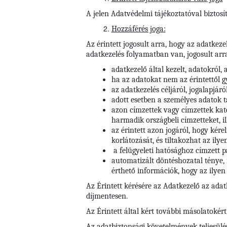
A jelen Adatvédelmi tájékoztatóval biztosít
Hozzáférés joga:
Az érintett jogosult arra, hogy az adatkez
adatkezelés folyamatban van, jogosult arr
adatkezelő által kezelt, adatokról, 
ha az adatokat nem az érintettől 
az adatkezelés céljáról, jogalapjáró
adott esetben a személyes adatok 
azon címzettek vagy címzettek kate
harmadik országbeli címzetteket, i
az érintett azon jogáról, hogy kére
korlátozását, és tiltakozhat az ilye
a felügyeleti hatósághoz címzett 
automatizált döntéshozatal ténye, 
érthető információk, hogy az ilyen 
Az Érintett kérésére az Adatkezelő az ada
díjmentesen.
Az Érintett által kért további másolatokért
Az adatbiztonsági követelmények teljesülés