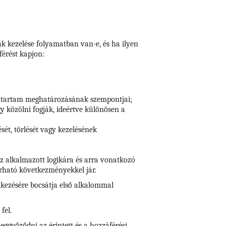
ak kezelése folyamatban van-e, és ha ilyen
érést kapjon:
időtartam meghatározásának szempontjai;
y közölni fogják, ideértve különösen a
sét, törlését vagy kezelésének
az alkalmazott logikára és arra vonatkozó
várható következményekkel jár.
lkezésére bocsátja első alkalommal
fel.
eggyőződni az érintett és a hozzáférési