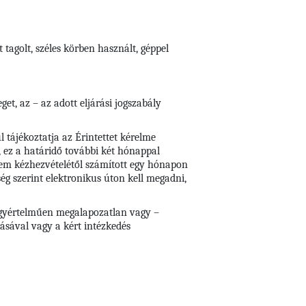
 tagolt, széles körben használt, géppel
et, az – az adott eljárási jogszabály
 tájékoztatja az Érintettet kérelme
, ez a határidő további két hónappal
lem kézhezvételétől számított egy hónapon
ség szerint elektronikus úton kell megadni,
e egyértelműen megalapozatlan vagy –
tásával vagy a kért intézkedés