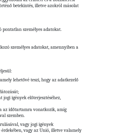
ténő betekintés, illetve azokról másolat
zó pontatlan személyes adatokat.
natkozó személyes adatokat, amennyiben a
ljesül:
 amely lehetővé teszi, hogy az adatkezelő
rlátozását;
 jogi igények előterjesztéséhez,
rra az időtartamra vonatkozik, amíg
ival szemben.
rulásával, vagy jogi igények
 érdekében, vagy az Unió, illetve valamely