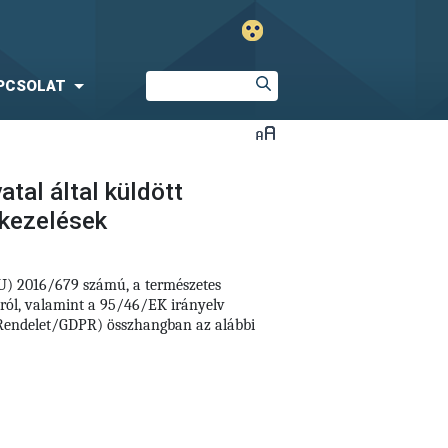
PCSOLAT
tal által küldött
tkezelések
EU) 2016/679 számú, a természetes
áról, valamint a 95/46/EK irányelv
i Rendelet/GDPR) összhangban az alábbi