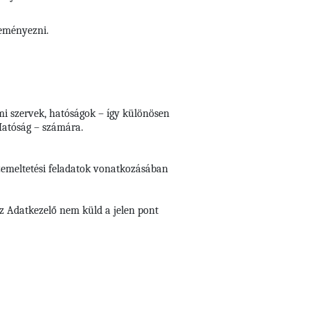
deményezni.
ami szervek, hatóságok – így különösen
Hatóság – számára.
üzemeltetési feladatok vonatkozásában
z Adatkezelő nem küld a jelen pont