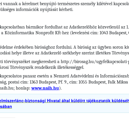
 vannak a kérelmet benyújtó természetes személy kilétével kapcsolat
kséges információk nyújtását kérheti.
 kapcsolatban bármikor fordulhat az Adatkezelőhöz közvetlenül az 1.
 a Közinformatika Nonprofit Kft-hez (levelezési cím: 1043 Budapest, C
delme érdekében bírósághoz fordulni. A bíróság az ügyben soron kívül
kodási helye illetve az Adatkezelő székhelye szerint illetékes Törvénys
ti törvényszéket megkeresheti a http://birosag.hu/ugyfelkapcsolati-
árosi Törvényszék rendelkezik illetékességgel.
l kapcsolatos panasz esetén a Nemzeti Adatvédelmi és Információsza
, postai cím: 1363 Budapest, Pf. 9., cím: 1055 Budapest, Falk Miksa ut
@naih.hu; honlap:
www.naih.hu
).
elmiszerlánc-biztonsági Hivatal által küldött tájékoztatók küldésé
ásában
.