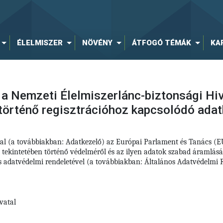
ÉLELMISZER
NÖVÉNY
ÁTFOGÓ TÉMÁK
KA
a Nemzeti Élelmiszerlánc-biztonsági Hiva
történő regisztrációhoz kapcsolódó ada
tal (a továbbiakban: Adatkezelő) az Európai Parlament és Tanács (
 tekintetében történő védelméről és az ilyen adatok szabad áramlás
nos adatvédelmi rendeletével (a továbbiakban: Általános Adatvédelm
vatal