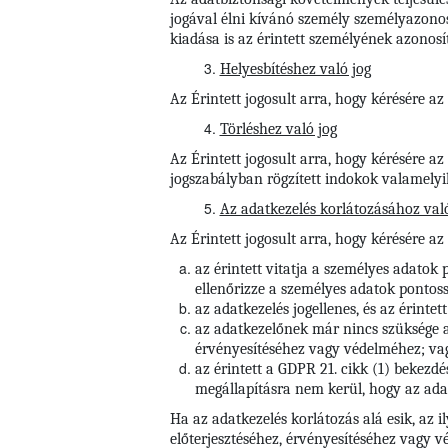
jogával élni kívánó személy személyazonos
kiadása is az érintett személyének azonosí
Helyesbítéshez való jog
Az Érintett jogosult arra, hogy kérésére a
Törléshez való jog
Az Érintett
jogosult arra, hogy kérésére a
jogszabályban rögzített indokok valamelyik
Az adatkezelés korlátozásához való
Az Érintett jogosult arra, hogy kérésére az
az érintett vitatja a személyes adatok
ellenőrizze a személyes adatok pontoss
az adatkezelés jogellenes, és az érintet
az adatkezelőnek már nincs szüksége a s
érvényesítéséhez vagy védelméhez; va
az érintett a GDPR 21. cikk (1) bekezdé
megállapításra nem kerül, hogy az adat
Ha az adatkezelés korlátozás alá esik, az i
előterjesztéséhez, érvényesítéséhez vagy 