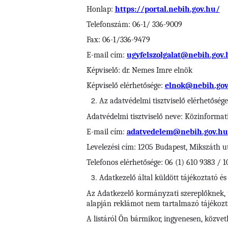
Honlap:
https://portal.nebih.gov.hu/
Telefonszám: 06-1/ 336-9009
Fax: 06-1/336-9479
E-mail cím:
ugyfelszolgalat@nebih.gov.
Képviselő: dr. Nemes Imre elnök
Képviselő elérhetősége:
elnok@nebih.gov
Az adatvédelmi tisztviselő elérhetősége
Adatvédelmi tisztviselő neve: Közinformati
E-mail cím:
adatvedelem@nebih.gov.hu
Levelezési cím: 1205 Budapest, Mikszáth u
Telefonos elérhetősége: 06 (1) 610 9383 / 1
Adatkezelő
által küldött tájékoztató 
Az Adatkezelő kormányzati szereplőknek, 
alapján reklámot nem tartalmazó tájékozt
A listáról Ön bármikor, ingyenesen, közvetl