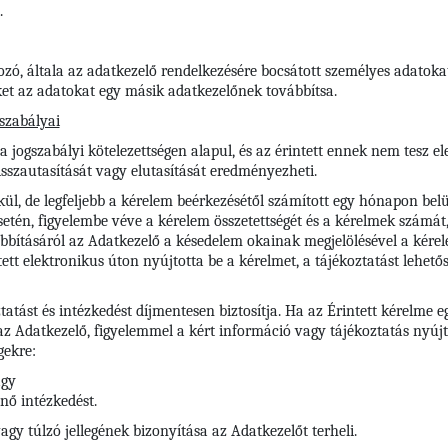
.
ozó, általa az adatkezelő rendelkezésére bocsátott személyes adatokat
t az adatokat egy másik adatkezelőnek továbbítsa.
 szabályai
ogszabályi kötelezettségen alapul, és az érintett ennek nem tesz eleg
sszautasítását vagy elutasítását eredményezheti.
l, de legfeljebb a kérelem beérkezésétől számított egy hónapon belül
etén, figyelembe véve a kérelem összetettségét és a kérelmek számát
bításáról az Adatkezelő a késedelem okainak megjelölésével a kére
ntett elektronikus úton nyújtotta be a kérelmet, a tájékoztatást lehető
ztatást és intézkedést díjmentesen biztosítja. Ha az Érintett kérelm
 az Adatkezelő, figyelemmel a kért információ vagy tájékoztatás nyúj
gekre:
agy
nő intézkedést.
y túlzó jellegének bizonyítása az Adatkezelőt terheli.