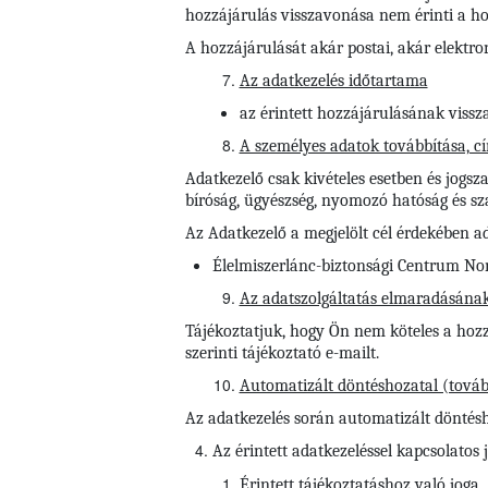
hozzájárulás visszavonása nem érinti a hoz
A hozzájárulását akár postai, akár elektro
Az adatkezelés időtartama
az érintett hozzájárulásának vissza
A személyes adatok továbbítása, cím
Adatkezelő csak kivételes esetben és jogsza
bíróság, ügyészség, nyomozó hatóság és s
Az Adatkezelő a megjelölt cél érdekében ad
Élelmiszerlánc-biztonsági Centrum Nonp
Az adatszolgáltatás elmaradásána
Tájékoztatjuk, hogy Ön nem köteles a hozz
szerinti tájékoztató e-mailt.
Automatizált döntéshozatal (továb
Az adatkezelés során automatizált döntéshoz
Az érintett adatkezeléssel kapcsolatos 
Érintett tájékoztatáshoz való joga