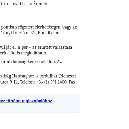
ban, további, az Érintett
 pontban rögzített elérhetőségen, vagy az
sányi László u. 34., E-mail cím:
 jár el. A per – az érintett választása
zék előtt is megindítható.
portal/birosag-kereso oldalon. Az
badság Hatósághoz is fordulhat (Nemzeti
ca 9-11., Telefon: +36 (1) 391-1400; Fax:
hez történő regisztrációhoz