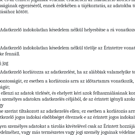
ságának egyezéséről, ennek érdekében a tájékoztatás, az adatokba tör
tásához kötött.
z Adatkezelő indokolatlan késedelem nélkül helyesbítse a rá vonatko
z Adatkezelő indokolatlan késedelem nélkül törölje az Érintettre vo
e fennáll.
 jog
 Adatkezelő korlátozza az adatkezelést, ha az alábbiak valamelyike te
 pontosságát, ez esetben a korlátozás arra az időtartamra vonatkozik,
ágát;
t ellenzi az adatok törlését, és ehelyett kéri azok felhasználásának ko
zemélyes adatokra adatkezelés céljából, de az érintett igényli azokat
gy
se szerint tiltakozott az adatkezelés ellen; ez esetben a korlátozás a
kezelő jogos indokai elsőbbséget élveznek-e az érintett jogos indoka
lyen személyes adatokat a tárolás kivételével csak az Érintett hozzájá
védelméhez, vagy más természetes vagy jogi személy jogainak védelme