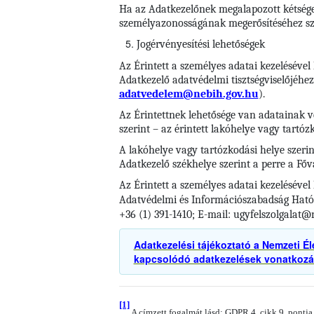
Ha az Adatkezelőnek megalapozott kétségei
személyazonosságának megerősítéséhez szü
Jogérvényesítési lehetőségek
Az Érintett a személyes adatai kezelésével
Adatkezelő adatvédelmi tisztségviselőjéhez
adatvedelem@nebih.gov.hu
).
Az Érintettnek lehetősége van adatainak vé
szerint – az érintett lakóhelye vagy tartóz
A lakóhelye vagy tartózkodási helye szerin
Adatkezelő székhelye szerint a perre a Főv
Az Érintett a személyes adatai kezeléséve
Adatvédelmi és Információszabadság Hatóság
+36 (1) 391-1410; E-mail: ugyfelszolgalat
Adatkezelési tájékoztató a Nemzeti Él
kapcsolódó adatkezelések vonatkoz
[1]
A címzett fogalmát lásd: GDPR 4. cikk 9. pontja