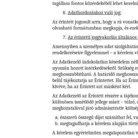
tagállam fontos közérdekéből lehet kezelni
Adathordozáshoz való jog:
Az érintett jogosult arra, hogy a rá vonatk
olvasható formátumban megkapja, és ezeke
Az érintetti joggyakorlás általános
Amennyiben a személyes adat szolgáltatása j
rendelkezéseire figyelemmel – a kérelem vi
Az Adatkezelő indokolatlan késedelem nélkü
nyomán hozott intézkedésekről. Szükség es
meghosszabbítható. A határidő meghosszab
belül tájékoztatja az Érintettet. Ha az Éri
kivéve, ha az Érintett azt másként kéri.
Az Adatkezelő az Érintett részére a tájéko
különösen ismétlődő jellege miatt – túlzó,
meghozatalával járó adminisztratív költsé
észszerű összegű díjat számíthat fel, v
megtagadhatja a kérelem alapján törté
A kérelem egyértelműen megalapozatlan vag