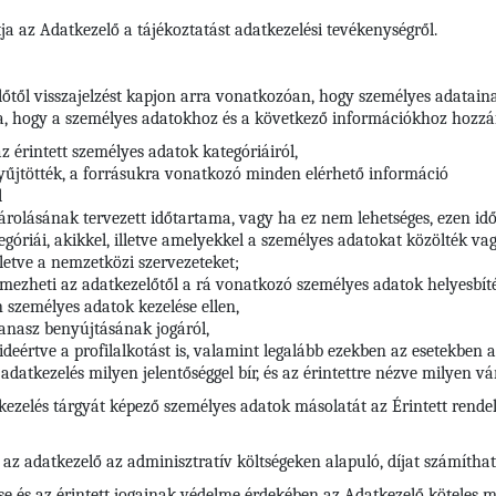
ja az Adatkezelő a tájékoztatást adatkezelési tevékenységről.
előtől visszajelzést kapjon arra vonatkozóan, hogy személyes adatain
a, hogy a személyes adatokhoz és a következő információkhoz hozzáf
az érintett személyes adatok kategóriáiról,
gyűjtötték, a forrásukra vonatkozó minden elérhető információ
l
tárolásának tervezett időtartama, vagy ha ez nem lehetséges, ezen 
góriái, akikkel, illetve amelyekkel a személyes adatokat közölték vag
lletve a nemzetközi szervezeteket;
lmezheti az adatkezelőtől a rá vonatkozó személyes adatok helyesbíté
n személyes adatok kezelése ellen,
panasz benyújtásának jogáról,
ideértve a profilalkotást is, valamint legalább ezekben az esetekben 
adatkezelés milyen jelentőséggel bír, és az érintettre nézve milyen 
tkezelés tárgyát képező személyes adatok másolatát az Érintett rende
 az adatkezelő az adminisztratív költségeken alapuló, díjat számíthat 
e és az érintett jogainak védelme érdekében az Adatkezelő köteles m