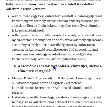
tudomására, amennyiben azokat nem az érintett bocsátotta az
Adatkezelő rendelkezésére:
A kérelmező vagy bejelentést tevő érintett: a hatóság eljárását
kezdeményező személy azonosításához szükséges személyes
adatok mellett az általa önként megadott személyes adatokat
is kezeli az Adatkezelő;
A Belügyminisztérium által vezetett személyi adat- és lakcím-
nyilvántartás: amennyiben az Adatkezelő valamely eljárásának
eredményes lefolytatásához szükség van a nyilatkozatára,
azonban az Adatkezelő rendelkezésére álló kapcsolattartási
címén nem elérhető, úgy az Adatkezelő adatszolgáltatást
kérhet a személyi adat- és lakcím-nyilvántartásból;
A személyes adatok továbbítása, címzettjei, illetve a
[9]
címzettek kategóriái
Magyar Posta Zrt. (székhely: 1138 Budapest, Dunavirág utca 2-
6.): az adott eljárás során az ügyfelekkel történő
kapcsolattartás keretében az Adatkezelő adatokat ad át
részére.
Hatáskörrel és illetékességgel rendelkező más magyarországi
hatóság: ha az Adatkezelőhöz érkezett kérelem elbírálása más
hatóság hatáskörébe tartozik, úgy az Adatkezelő átteszi a