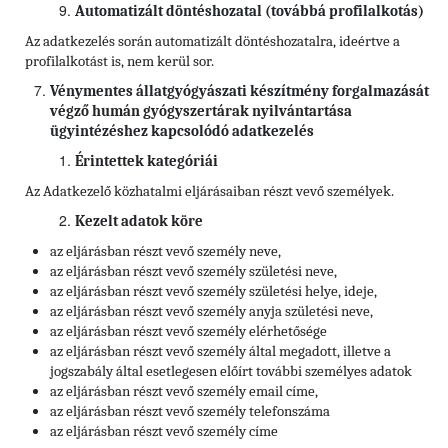
Automatizált döntéshozatal (továbbá profilalkotás)
Az adatkezelés során automatizált döntéshozatalra, ideértve a
profilalkotást is, nem kerül sor.
Vénymentes állatgyógyászati készítmény forgalmazását
végző humán gyógyszertárak nyilvántartása
ügyintézéshez kapcsolódó adatkezelés
Érintettek kategóriái
Az Adatkezelő közhatalmi eljárásaiban részt vevő személyek.
Kezelt adatok köre
az eljárásban részt vevő személy neve,
az eljárásban részt vevő személy születési neve,
az eljárásban részt vevő személy születési helye, ideje,
az eljárásban részt vevő személy anyja születési neve,
az eljárásban részt vevő személy elérhetősége
az eljárásban részt vevő személy által megadott, illetve a
jogszabály által esetlegesen előírt további személyes adatok
az eljárásban részt vevő személy
email címe,
az eljárásban részt vevő személy
telefonszáma
az eljárásban részt vevő személy
címe