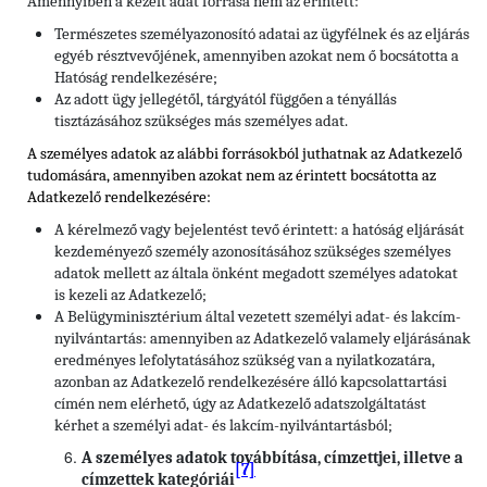
Amennyiben a kezelt adat forrása nem az érintett:
Természetes személyazonosító adatai az ügyfélnek és az eljárás
egyéb résztvevőjének, amennyiben azokat nem ő bocsátotta a
Hatóság rendelkezésére;
Az adott ügy jellegétől, tárgyától függően a tényállás
tisztázásához szükséges más személyes adat.
A személyes adatok az alábbi forrásokból juthatnak az Adatkezelő
tudomására, amennyiben azokat nem az érintett bocsátotta az
Adatkezelő rendelkezésére:
A kérelmező vagy bejelentést tevő érintett: a hatóság eljárását
kezdeményező személy azonosításához szükséges személyes
adatok mellett az általa önként megadott személyes adatokat
is kezeli az Adatkezelő;
A Belügyminisztérium által vezetett személyi adat- és lakcím-
nyilvántartás: amennyiben az Adatkezelő valamely eljárásának
eredményes lefolytatásához szükség van a nyilatkozatára,
azonban az Adatkezelő rendelkezésére álló kapcsolattartási
címén nem elérhető, úgy az Adatkezelő adatszolgáltatást
kérhet a személyi adat- és lakcím-nyilvántartásból;
A személyes adatok továbbítása, címzettjei, illetve a
[7]
címzettek kategóriái