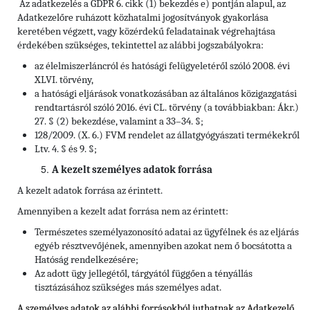
Az adatkezelés a GDPR 6. cikk (1) bekezdés e) pontján alapul, az
Adatkezelőre ruházott közhatalmi jogosítványok gyakorlása
keretében végzett, vagy közérdekű feladatainak végrehajtása
érdekében szükséges, tekintettel az alábbi jogszabályokra:
az élelmiszerláncról és hatósági felügyeletéről szóló 2008. évi
XLVI. törvény,
a hatósági eljárások vonatkozásában az általános közigazgatási
rendtartásról szóló 2016. évi CL. törvény (a továbbiakban: Ákr.)
27. § (2) bekezdése, valamint a 33–34. §;
128/2009. (X. 6.) FVM rendelet az állatgyógyászati termékekről
Ltv. 4. § és 9. §;
A kezelt személyes adatok forrása
A kezelt adatok forrása az érintett.
Amennyiben a kezelt adat forrása nem az érintett:
Természetes személyazonosító adatai az ügyfélnek és az eljárás
egyéb résztvevőjének, amennyiben azokat nem ő bocsátotta a
Hatóság rendelkezésére;
Az adott ügy jellegétől, tárgyától függően a tényállás
tisztázásához szükséges más személyes adat.
A személyes adatok az alábbi forrásokból juthatnak az Adatkezelő