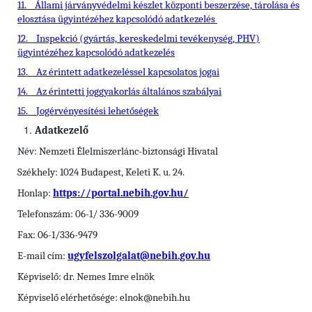
11.
Állami járványvédelmi készlet központi beszerzése, tárolása és
elosztása ügyintézéhez kapcsolódó adatkezelés
12.
Inspekció (gyártás, kereskedelmi tevékenység, PHV)
ügyintézéhez kapcsolódó adatkezelés
13.
Az érintett adatkezeléssel kapcsolatos jogai
14.
Az érintetti joggyakorlás általános szabályai
15.
Jogérvényesítési lehetőségek
Adatkezelő
Név: Nemzeti Élelmiszerlánc-biztonsági Hivatal
Székhely: 1024 Budapest, Keleti K. u. 24.
Honlap:
https://portal.nebih.gov.hu/
Telefonszám: 06-1/ 336-9009
Fax: 06-1/336-9479
E-mail cím:
ugyfelszolgalat@nebih.gov.hu
Képviselő: dr. Nemes Imre elnök
Képviselő elérhetősége: elnok@nebih.hu