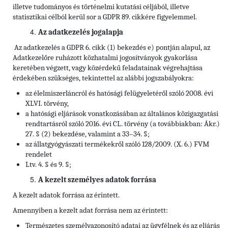
illetve tudományos és történelmi kutatási céljából, illetve
statisztikai célból kerül sor a GDPR 89. cikkére figyelemmel.
Az adatkezelés jogalapja
Az adatkezelés a GDPR 6. cikk (1) bekezdés e) pontján alapul, az
Adatkezelőre ruházott közhatalmi jogosítványok gyakorlása
keretében végzett, vagy közérdekű feladatainak végrehajtása
érdekében szükséges, tekintettel az alábbi jogszabályokra:
az élelmiszerláncról és hatósági felügyeletéről szóló 2008. évi
XLVI. törvény,
a hatósági eljárások vonatkozásában az általános közigazgatási
rendtartásról szóló 2016. évi CL. törvény (a továbbiakban: Ákr.)
27. § (2) bekezdése, valamint a 33–34. §;
az állatgyógyászati termékekről szóló 128/2009. (X. 6.) FVM
rendelet
Ltv. 4. § és 9. §;
A kezelt személyes adatok forrása
A kezelt adatok forrása az érintett.
Amennyiben a kezelt adat forrása nem az érintett:
Természetes személyazonosító adatai az ügyfélnek és az eljárás