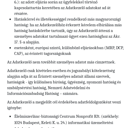
6.): az adott eljárás során az ügyfelekkel történő
kapcsolattartás keretében az Adatkezelő adatokat ad át
részére.
Hatáskörrel és illetékességgel rendelkező más magyarországi
hatóság: ha az Adatkezelőhöz érkezett kérelem elbírálása más
hatóság hatáskörébe tartozik, úgy az Adatkezelő átteszi a
személyes adatokat tartalmazó ügyet ezen hatósághoz az Ákr.
17. §-a alapján.
esetenként, európai szintű, különböző eljárásokban (MRP, DCP,
CAP), az érintett tagországoknak
Az Adatkezelő nem továbbít személyes adatot más címzettnek.
Adatkezelő csak kivételes esetben és jogszabályi kötelezettség
alapján adja át az Érintett személyes adatait állami szervek,
hatóságok - így különösen bíróság, ügyészség, nyomozó hatóság és
szabálysértési hatóság, Nemzeti Adatvédelmi és
Információszabadság Hatóság – számára.
Az Adatkezelő a megjelölt cél érdekében adatfeldolgozóként veszi
igénybe:
Élelmiszerlánc-biztonsági Centrum Nonprofit Kft. (székhely:
1024 Budapest, Keleti K. u. 24.) informatikai üzemeltetési