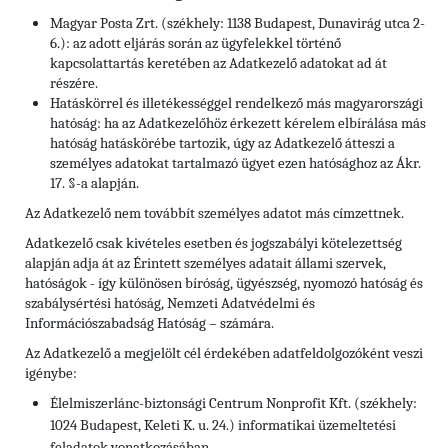
Magyar Posta Zrt. (székhely: 1138 Budapest, Dunavirág utca 2-
6.): az adott eljárás során az ügyfelekkel történő
kapcsolattartás keretében az Adatkezelő adatokat ad át
részére.
Hatáskörrel és illetékességgel rendelkező más magyarországi
hatóság: ha az Adatkezelőhöz érkezett kérelem elbírálása más
hatóság hatáskörébe tartozik, úgy az Adatkezelő átteszi a
személyes adatokat tartalmazó ügyet ezen hatósághoz az Ákr.
17. §-a alapján.
Az Adatkezelő nem továbbít személyes adatot más címzettnek.
Adatkezelő csak kivételes esetben és jogszabályi kötelezettség
alapján adja át az Érintett személyes adatait állami szervek,
hatóságok - így különösen bíróság, ügyészség, nyomozó hatóság és
szabálysértési hatóság, Nemzeti Adatvédelmi és
Információszabadság Hatóság – számára.
Az Adatkezelő a megjelölt cél érdekében adatfeldolgozóként veszi
igénybe:
Élelmiszerlánc-biztonsági Centrum Nonprofit Kft. (székhely:
1024 Budapest, Keleti K. u. 24.) informatikai üzemeltetési
feladatok vonatkozásában