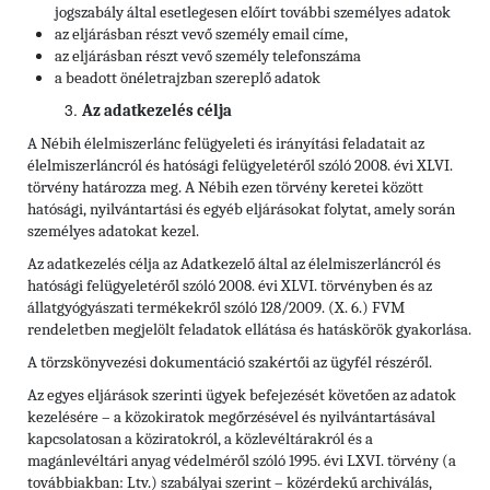
jogszabály által esetlegesen előírt további személyes adatok
az eljárásban részt vevő személy
email címe,
az eljárásban részt vevő személy
telefonszáma
a beadott önéletrajzban szereplő adatok
Az adatkezelés célja
A Nébih élelmiszerlánc felügyeleti és irányítási feladatait az
élelmiszerláncról és hatósági felügyeletéről szóló 2008. évi XLVI.
törvény határozza meg. A Nébih ezen törvény keretei között
hatósági, nyilvántartási és egyéb eljárásokat folytat, amely során
személyes adatokat kezel.
Az adatkezelés célja az Adatkezelő által az élelmiszerláncról és
hatósági felügyeletéről szóló 2008. évi XLVI. törvényben és az
állatgyógyászati termékekről szóló 128/2009. (X. 6.) FVM
rendeletben megjelölt feladatok ellátása és hatáskörök gyakorlása.
A törzskönyvezési dokumentáció szakértői az ügyfél részéről.
Az egyes eljárások szerinti ügyek befejezését követően az adatok
kezelésére – a közokiratok megőrzésével és nyilvántartásával
kapcsolatosan a köziratokról, a közlevéltárakról és a
magánlevéltári anyag védelméről szóló 1995. évi LXVI. törvény (a
továbbiakban: Ltv.) szabályai szerint – közérdekű archiválás,