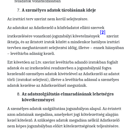
feladatok vonatkozásában
A személyes adatok tárolásának ideje
Az irattári terv szerint nem kerül selejtezésre.
Az adatokat az Adatkezelő a közfeladatot ellátó szervek
[2]
iratkezelésére vonatkozó jogszabályi követelmények
szerint
iktatja, és az iktatott iratok között a mindenkor hatályos irattári
tervben meghatározott selejtezési időig, illetve – ennek hiányában
– levéltárba adásáig kezeli.
Ezt követően az Ltv. szerint levéltárba adandó iratokban foglalt
adatok és az iratkezelési rendszerben a jogszabálynál fogva
kezelendő személyes adatok kivételével az Adatkezelő az adatot
törli (iratokat selejtezi), illetve a levéltárba adással a személyes
adatok kezelése az Adatkezelőnél megszűnik.
Az adatszolgáltatás elmaradásának lehetséges
következményei
A személyes adatok szolgáltatása jogszabályon alapul. Az érintett
azon adatainak megadása, amelyeket jogi kötelezettség alapján
kezel kötelező. A szükséges adatok megadása nélkül Adatkezelő
nem képes jogszabályban előírt kötelezettségének teljesítésére.