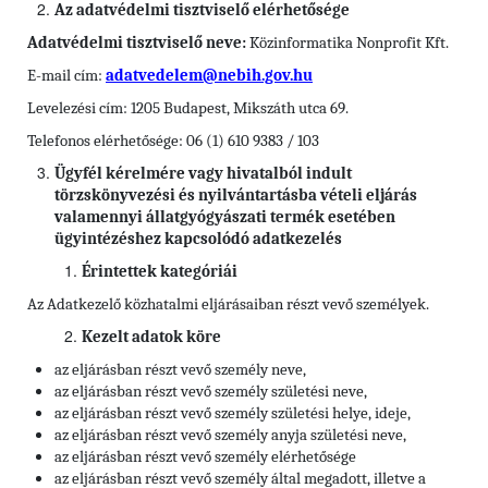
Az adatvédelmi tisztviselő elérhetősége
Adatvédelmi tisztviselő neve:
Közinformatika Nonprofit Kft.
E-mail cím:
adatvedelem@nebih.gov.hu
Levelezési cím: 1205 Budapest, Mikszáth utca 69.
Telefonos elérhetősége: 06 (1) 610 9383 / 103
Ügyfél kérelmére vagy hivatalból indult
törzskönyvezési és nyilvántartásba vételi eljárás
valamennyi állatgyógyászati termék esetében
ügyintézéshez kapcsolódó adatkezelés
Érintettek kategóriái
Az Adatkezelő közhatalmi eljárásaiban részt vevő személyek.
Kezelt adatok köre
az eljárásban részt vevő személy neve,
az eljárásban részt vevő személy születési neve,
az eljárásban részt vevő személy születési helye, ideje,
az eljárásban részt vevő személy anyja születési neve,
az eljárásban részt vevő személy elérhetősége
az eljárásban részt vevő személy által megadott, illetve a