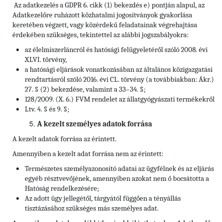
Az adatkezelés a GDPR 6. cikk (1) bekezdés e) pontján alapul, az
Adatkezelőre ruházott közhatalmi jogosítványok gyakorlása
keretében végzett, vagy közérdekű feladatainak végrehajtása
érdekében szükséges, tekintettel az alábbi jogszabályokra:
az élelmiszerláncról és hatósági felügyeletéről szóló 2008. évi
XLVI. törvény,
a hatósági eljárások vonatkozásában az általános közigazgatási
rendtartásról szóló 2016. évi CL. törvény (a továbbiakban: Ákr.)
27. § (2) bekezdése, valamint a 33–34. §;
128/2009. (X. 6.) FVM rendelet az állatgyógyászati termékekről
Ltv. 4. § és 9. §;
A kezelt személyes adatok forrása
A kezelt adatok forrása az érintett.
Amennyiben a kezelt adat forrása nem az érintett:
Természetes személyazonosító adatai az ügyfélnek és az eljárás
egyéb résztvevőjének, amennyiben azokat nem ő bocsátotta a
Hatóság rendelkezésére;
Az adott ügy jellegétől, tárgyától függően a tényállás
tisztázásához szükséges más személyes adat.