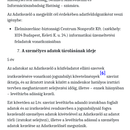
Információszabadság Hatóság – számára.
Az Adatkezelő a megjelölt cél érdekében adatfeldolgozóként veszi
igénybe:
Élelmiszerlánc-biztonsági Centrum Nonprofit Kft. (székhely:
1024 Budapest, Keleti K. u. 24.) informatikai üzemeltetési
feladatok vonatkozásában
A személyes adatok tárolásának ideje
5 év
Az adatokat az Adatkezelő a közfeladatot ellátó szervek
[6]
iratkezelésére vonatkozó jogszabályi követelmények
szerint
iktatja, és az iktatott iratok között a mindenkor hatályos irattári
tervben meghatározott selejtezési időig, illetve – ennek hiányában
– levéltárba adásáig kezeli.
Ezt követően az Ltv. szerint levéltárba adandó iratokban foglalt
adatok és az iratkezelési rendszerben a jogszabálynál fogva
kezelendő személyes adatok kivételével az Adatkezelő az adatot
törli (iratokat selejtezi), illetve a levéltárba adással a személyes
adatok kezelése az Adatkezelőnél megszűnik.