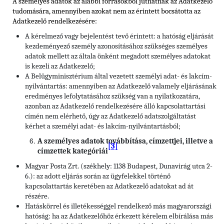
A személyes adatok az alábbi forrásokból juthatnak az Adatkezelő
tudomására, amennyiben azokat nem az érintett bocsátotta az
Adatkezelő rendelkezésére:
A kérelmező vagy bejelentést tevő érintett: a hatóság eljárását
kezdeményező személy azonosításához szükséges személyes
adatok mellett az általa önként megadott személyes adatokat
is kezeli az Adatkezelő;
A Belügyminisztérium által vezetett személyi adat- és lakcím-
nyilvántartás: amennyiben az Adatkezelő valamely eljárásának
eredményes lefolytatásához szükség van a nyilatkozatára,
azonban az Adatkezelő rendelkezésére álló kapcsolattartási
címén nem elérhető, úgy az Adatkezelő adatszolgáltatást
kérhet a személyi adat- és lakcím-nyilvántartásból;
A személyes adatok továbbítása, címzettjei, illetve a
[3]
címzettek kategóriái
Magyar Posta Zrt. (székhely: 1138 Budapest, Dunavirág utca 2-
6.): az adott eljárás során az ügyfelekkel történő
kapcsolattartás keretében az Adatkezelő adatokat ad át
részére.
Hatáskörrel és illetékességgel rendelkező más magyarországi
hatóság: ha az Adatkezelőhöz érkezett kérelem elbírálása más