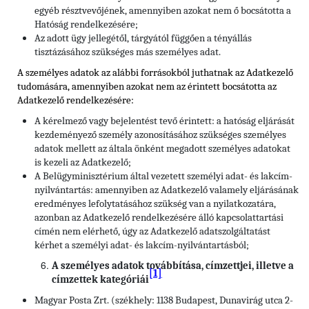
egyéb résztvevőjének, amennyiben azokat nem ő bocsátotta a
Hatóság rendelkezésére;
Az adott ügy jellegétől, tárgyától függően a tényállás
tisztázásához szükséges más személyes adat.
A személyes adatok az alábbi forrásokból juthatnak az Adatkezelő
tudomására, amennyiben azokat nem az érintett bocsátotta az
Adatkezelő rendelkezésére:
A kérelmező vagy bejelentést tevő érintett: a hatóság eljárását
kezdeményező személy azonosításához szükséges személyes
adatok mellett az általa önként megadott személyes adatokat
is kezeli az Adatkezelő;
A Belügyminisztérium által vezetett személyi adat- és lakcím-
nyilvántartás: amennyiben az Adatkezelő valamely eljárásának
eredményes lefolytatásához szükség van a nyilatkozatára,
azonban az Adatkezelő rendelkezésére álló kapcsolattartási
címén nem elérhető, úgy az Adatkezelő adatszolgáltatást
kérhet a személyi adat- és lakcím-nyilvántartásból;
A személyes adatok továbbítása, címzettjei, illetve a
[1]
címzettek kategóriái
Magyar Posta Zrt. (székhely: 1138 Budapest, Dunavirág utca 2-