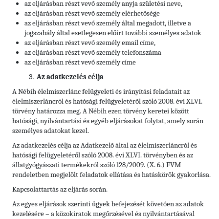
az eljárásban részt vevő személy anyja születési neve,
az eljárásban részt vevő személy elérhetősége
az eljárásban részt vevő személy által megadott, illetve a
jogszabály által esetlegesen előírt további személyes adatok
az eljárásban részt vevő személy
email címe,
az eljárásban részt vevő személy
telefonszáma
az eljárásban részt vevő személy
címe
Az adatkezelés célja
A Nébih élelmiszerlánc felügyeleti és irányítási feladatait az
élelmiszerláncról és hatósági felügyeletéről szóló 2008. évi XLVI.
törvény határozza meg. A Nébih ezen törvény keretei között
hatósági, nyilvántartási és egyéb eljárásokat folytat, amely során
személyes adatokat kezel.
Az adatkezelés célja az Adatkezelő által az élelmiszerláncról és
hatósági felügyeletéről szóló 2008. évi XLVI. törvényben és az
állatgyógyászati termékekről szóló 128/2009. (X. 6.) FVM
rendeletben megjelölt feladatok ellátása és hatáskörök gyakorlása.
Kapcsolattartás az eljárás során.
Az egyes eljárások szerinti ügyek befejezését követően az adatok
kezelésére – a közokiratok megőrzésével és nyilvántartásával