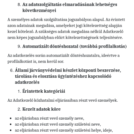
Az adatszolgáltatás elmaradásának lehetséges
következményei
A személyes adatok szolgáltatása jogszabályon alapul. Az érintett
azon adatainak megadása, amelyeket jogi kötelezettség alapján
kezel kötelező. A szükséges adatok megadása nélkül Adatkezelő
nem képes jogszabályban előírt kötelezettségének teljesítésére.
Automatizált döntéshozatal (továbbá profilalkotás)
Az adatkezelés során automatizált döntéshozatalra, ideértve a
profilalkotást is, nem kerül sor.
Állami járványvédelmi készlet központi beszerzése,
tárolása és elosztása ügyintézéshez kapcsolódó
adatkezelés
Érintettek kategóriái
Az Adatkezelő közhatalmi eljárásaiban részt vevő személyek.
Kezelt adatok köre
az eljárásban részt vevő személy neve,
az eljárásban részt vevő személy születési neve,
az eljárásban részt vevő személy születési helye, ideje,