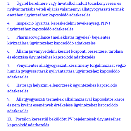
3.
Ügyfél kérelmére vagy hivatalból indult törzskönyvezési és
nyilvántartásba vételi eljárás valamennyi állatgyógyászati termék
esetében ügyintézéhez kapcsolódó adatkezelés
4.
Inspekció (gyártás, kereskedelmi tevékenység, PHV)
ügyintézéhez kapcsolódó adatkezelés
5.
Pharmacovigilance (mellékhatás figyelés) bejelentés
kivizsgálása ügyintézéhez kapcsolódó adatkezelés
6.
Állami járványvédelmi készlet központi beszerzése, tárolása
és elosztása ügyintézéhez kapcsolódó adatkezelés
7.
Vénymentes állatgyógyászati készítmény forgalmazását végző
humán gyógyszertárak nyilvántartása ügyintézéhez kapcsolódó
adatkezelés
8.
Hatósági helyszíni ellenőrzések ügyintézéhez kapcsolódó
adatkezelés
9.
Állatgyógyászati termékek alkalmazásával kapcsolatos káros
és nem kívánt események értékelése ügyintézéhez kapcsolódó
adatkezelés
10.
Portálon keresztül beküldött PV bejelentések ügyintézéhez
kapcsolódó adatkezelés