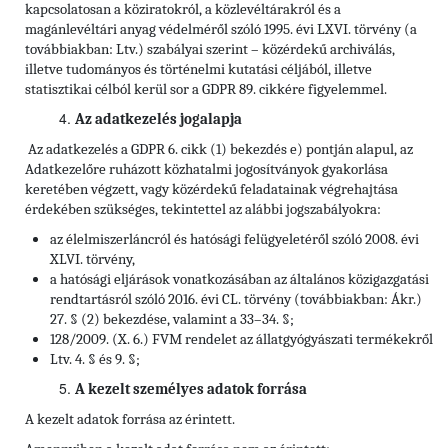
kapcsolatosan a köziratokról, a közlevéltárakról és a
magánlevéltári anyag védelméről szóló 1995. évi LXVI. törvény (a
továbbiakban: Ltv.) szabályai szerint – közérdekű archiválás,
illetve tudományos és történelmi kutatási céljából, illetve
statisztikai célból kerül sor a GDPR 89. cikkére figyelemmel.
Az adatkezelés jogalapja
Az adatkezelés a GDPR 6. cikk (1) bekezdés e) pontján alapul, az
Adatkezelőre ruházott közhatalmi jogosítványok gyakorlása
keretében végzett, vagy közérdekű feladatainak végrehajtása
érdekében szükséges, tekintettel az alábbi jogszabályokra:
az élelmiszerláncról és hatósági felügyeletéről szóló 2008. évi
XLVI. törvény,
a hatósági eljárások vonatkozásában az általános közigazgatási
rendtartásról szóló 2016. évi CL. törvény (továbbiakban: Ákr.)
27. § (2) bekezdése, valamint a 33–34. §;
128/2009. (X. 6.) FVM rendelet az állatgyógyászati termékekről
Ltv. 4. § és 9. §;
A kezelt személyes adatok forrása
A kezelt adatok forrása az érintett.