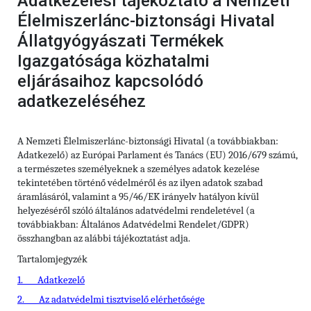
Adatkezelési tájékoztató a Nemzeti
Élelmiszerlánc-biztonsági Hivatal
Állatgyógyászati Termékek
Igazgatósága közhatalmi
eljárásaihoz kapcsolódó
adatkezeléséhez
A Nemzeti Élelmiszerlánc-biztonsági Hivatal (a továbbiakban:
Adatkezelő) az Európai Parlament és Tanács (EU) 2016/679 számú,
a természetes személyeknek a személyes adatok kezelése
tekintetében történő védelméről és az ilyen adatok szabad
áramlásáról, valamint a 95/46/EK irányelv hatályon kívül
helyezéséről szóló általános adatvédelmi rendeletével (a
továbbiakban: Általános Adatvédelmi Rendelet/GDPR)
összhangban az alábbi tájékoztatást adja.
Tartalomjegyzék
1.
Adatkezelő
2.
Az adatvédelmi tisztviselő elérhetősége