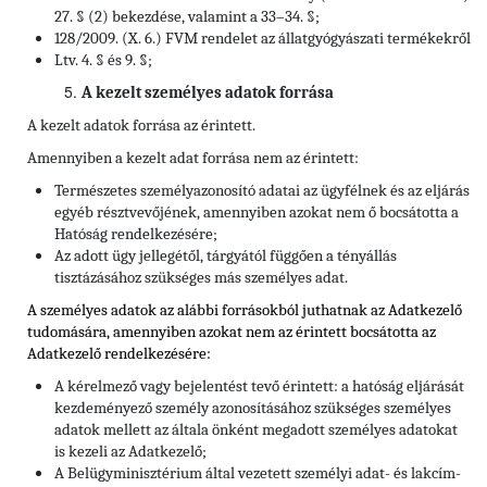
27. § (2) bekezdése, valamint a 33–34. §;
128/2009. (X. 6.) FVM rendelet az állatgyógyászati termékekről
Ltv. 4. § és 9. §;
A kezelt személyes adatok forrása
A kezelt adatok forrása az érintett.
Amennyiben a kezelt adat forrása nem az érintett:
Természetes személyazonosító adatai az ügyfélnek és az eljárás
egyéb résztvevőjének, amennyiben azokat nem ő bocsátotta a
Hatóság rendelkezésére;
Az adott ügy jellegétől, tárgyától függően a tényállás
tisztázásához szükséges más személyes adat.
A személyes adatok az alábbi forrásokból juthatnak az Adatkezelő
tudomására, amennyiben azokat nem az érintett bocsátotta az
Adatkezelő rendelkezésére:
A kérelmező vagy bejelentést tevő érintett: a hatóság eljárását
kezdeményező személy azonosításához szükséges személyes
adatok mellett az általa önként megadott személyes adatokat
is kezeli az Adatkezelő;
A Belügyminisztérium által vezetett személyi adat- és lakcím-