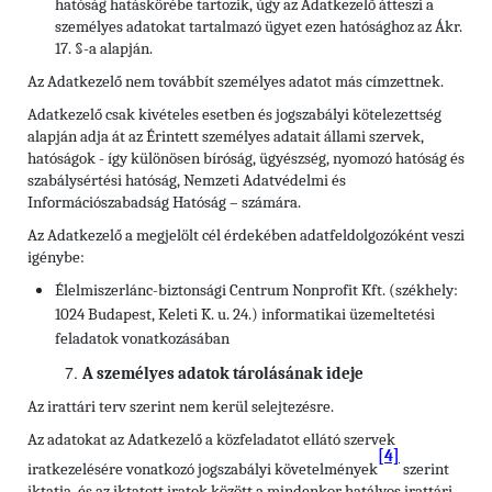
hatóság hatáskörébe tartozik, úgy az Adatkezelő átteszi a
személyes adatokat tartalmazó ügyet ezen hatósághoz az Ákr.
17. §-a alapján.
Az Adatkezelő nem továbbít személyes adatot más címzettnek.
Adatkezelő csak kivételes esetben és jogszabályi kötelezettség
alapján adja át az Érintett személyes adatait állami szervek,
hatóságok - így különösen bíróság, ügyészség, nyomozó hatóság és
szabálysértési hatóság, Nemzeti Adatvédelmi és
Információszabadság Hatóság – számára.
Az Adatkezelő a megjelölt cél érdekében adatfeldolgozóként veszi
igénybe:
Élelmiszerlánc-biztonsági Centrum Nonprofit Kft. (székhely:
1024 Budapest, Keleti K. u. 24.) informatikai üzemeltetési
feladatok vonatkozásában
A személyes adatok tárolásának ideje
Az irattári terv szerint nem kerül selejtezésre.
Az adatokat az Adatkezelő a közfeladatot ellátó szervek
[4]
iratkezelésére vonatkozó jogszabályi követelmények
szerint
iktatja, és az iktatott iratok között a mindenkor hatályos irattári