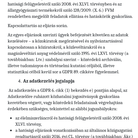
hatósági felügyeletéről szóló 2008. évi XLVI. törvényben és az
állatgyógyászati termékekről szóló 128/2009. (X. 6.) FVM
rendeletben megjelölt feladatok ellátása és hatáskörök gyakorlása.
Kapcsolattartás az eljárás során.
Az egyes eljárások szerinti ügyek befejezését követően az adatok
kezelésére – a közokiratok megőrzésével és nyilvántartásával
kapcsolatosan a köziratokról, a közlevéltárakról és a
magánlevéltári anyag védelméről szóló 1995. évi LXVI. törvény (a
továbbiakban: Ltv.) szabályai szerint – közérdekű archiválás,
illetve tudományos és történelmi kutatási céljából, illetve
statisztikai célból kerül sor a GDPR 89. cikkére figyelemmel.
Az adatkezelés jogalapja
Az adatkezelés a GDPR 6. cikk (1) bekezdés e) pontján alapul, az
Adatkezelőre ruházott közhatalmi jogosítványok gyakorlása
keretében végzett, vagy közérdekű feladatainak végrehajtása
érdekében szükséges, tekintettel az alábbi jogszabályokra:
az élelmiszerláncról és hatósági felügyeletéről szóló 2008. évi
XLVI. törvény,
a hatósági eljárások vonatkozásában az általános közigazgatási
rendtartásról szóló 2016. évi CL. törvény (a továbbiakban: Ákr.)