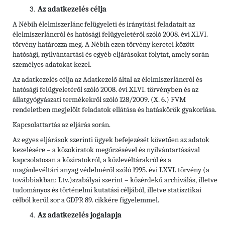
Az adatkezelés célja
A Nébih élelmiszerlánc felügyeleti és irányítási feladatait az
élelmiszerláncról és hatósági felügyeletéről szóló 2008. évi XLVI.
törvény határozza meg. A Nébih ezen törvény keretei között
hatósági, nyilvántartási és egyéb eljárásokat folytat, amely során
személyes adatokat kezel.
Az adatkezelés célja az Adatkezelő által az élelmiszerláncról és
hatósági felügyeletéről szóló 2008. évi XLVI. törvényben és az
állatgyógyászati termékekről szóló 128/2009. (X. 6.) FVM
rendeletben megjelölt feladatok ellátása és hatáskörök gyakorlása.
Kapcsolattartás az eljárás során.
Az egyes eljárások szerinti ügyek befejezését követően az adatok
kezelésére – a közokiratok megőrzésével és nyilvántartásával
kapcsolatosan a köziratokról, a közlevéltárakról és a
magánlevéltári anyag védelméről szóló 1995. évi LXVI. törvény (a
továbbiakban: Ltv.)szabályai szerint – közérdekű archiválás, illetve
tudományos és történelmi kutatási céljából, illetve statisztikai
célból kerül sor a GDPR 89. cikkére figyelemmel.
Az adatkezelés jogalapja