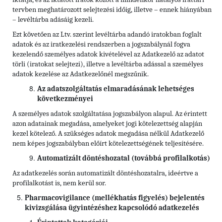
tervben meghatározott selejtezési időig, illetve – ennek hiányában
– levéltárba adásáig kezeli.
Ezt követően az Ltv. szerint levéltárba adandó iratokban foglalt
adatok és az iratkezelési rendszerben a jogszabálynál fogva
kezelendő személyes adatok kivételével az Adatkezelő az adatot
törli (iratokat selejtezi), illetve a levéltárba adással a személyes
adatok kezelése az Adatkezelőnél megszűnik.
Az adatszolgáltatás elmaradásának lehetséges
következményei
A személyes adatok szolgáltatása jogszabályon alapul. Az érintett
azon adatainak megadása, amelyeket jogi kötelezettség alapján
kezel kötelező. A szükséges adatok megadása nélkül Adatkezelő
nem képes jogszabályban előírt kötelezettségének teljesítésére.
Automatizált döntéshozatal (továbbá profilalkotás)
Az adatkezelés során automatizált döntéshozatalra, ideértve a
profilalkotást is, nem kerül sor.
Pharmacovigilance (mellékhatás figyelés) bejelentés
kivizsgálása ügyintézéshez kapcsolódó adatkezelés