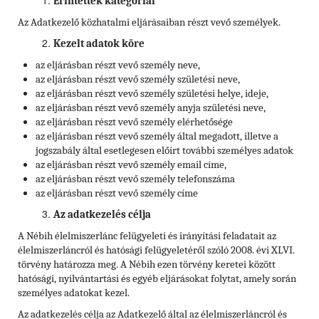
Érintettek kategóriái
Az Adatkezelő közhatalmi eljárásaiban részt vevő személyek.
Kezelt adatok köre
az eljárásban részt vevő személy neve,
az eljárásban részt vevő személy születési neve,
az eljárásban részt vevő személy születési helye, ideje,
az eljárásban részt vevő személy anyja születési neve,
az eljárásban részt vevő személy elérhetősége
az eljárásban részt vevő személy által megadott, illetve a
jogszabály által esetlegesen előírt további személyes adatok
az eljárásban részt vevő személy
email címe,
az eljárásban részt vevő személy
telefonszáma
az eljárásban részt vevő személy
címe
Az adatkezelés célja
A Nébih élelmiszerlánc felügyeleti és irányítási feladatait az
élelmiszerláncról és hatósági felügyeletéről szóló 2008. évi XLVI.
törvény határozza meg. A Nébih ezen törvény keretei között
hatósági, nyilvántartási és egyéb eljárásokat folytat, amely során
személyes adatokat kezel.
Az adatkezelés célja az Adatkezelő által az élelmiszerláncról és