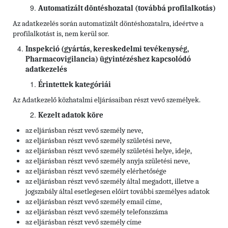
Automatizált döntéshozatal (továbbá profilalkotás)
Az adatkezelés során automatizált döntéshozatalra, ideértve a
profilalkotást is, nem kerül sor.
Inspekció (gyártás, kereskedelmi tevékenység,
Pharmacovigilancia) ügyintézéshez kapcsolódó
adatkezelés
Érintettek kategóriái
Az Adatkezelő közhatalmi eljárásaiban részt vevő személyek.
Kezelt adatok köre
az eljárásban részt vevő személy neve,
az eljárásban részt vevő személy születési neve,
az eljárásban részt vevő személy születési helye, ideje,
az eljárásban részt vevő személy anyja születési neve,
az eljárásban részt vevő személy elérhetősége
az eljárásban részt vevő személy által megadott, illetve a
jogszabály által esetlegesen előírt további személyes adatok
az eljárásban részt vevő személy
email címe,
az eljárásban részt vevő személy
telefonszáma
az eljárásban részt vevő személy
címe