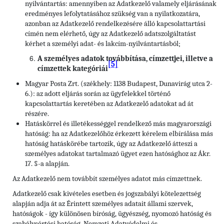
nyilvántartás: amennyiben az Adatkezelő valamely eljárásának
eredményes lefolytatásához szükség van a nyilatkozatára,
azonban az Adatkezelő rendelkezésére álló kapcsolattartási
címén nem elérhető, úgy az Adatkezelő adatszolgáltatást
kérhet a személyi adat- és lakcím-nyilvántartásból;
A személyes adatok továbbítása, címzettjei, illetve a
[5]
címzettek kategóriái
Magyar Posta Zrt. (székhely: 1138 Budapest, Dunavirág utca 2-
6.): az adott eljárás során az ügyfelekkel történő
kapcsolattartás keretében az Adatkezelő adatokat ad át
részére.
Hatáskörrel és illetékességgel rendelkező más magyarországi
hatóság: ha az Adatkezelőhöz érkezett kérelem elbírálása más
hatóság hatáskörébe tartozik, úgy az Adatkezelő átteszi a
személyes adatokat tartalmazó ügyet ezen hatósághoz az Ákr.
17. §-a alapján.
Az Adatkezelő nem továbbít személyes adatot más címzettnek.
Adatkezelő csak kivételes esetben és jogszabályi kötelezettség
alapján adja át az Érintett személyes adatait állami szervek,
hatóságok - így különösen bíróság, ügyészség, nyomozó hatóság és
szabálysértési hatóság, Nemzeti Adatvédelmi és