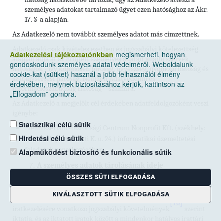
személyes adatokat tartalmazó ügyet ezen hatósághoz az Ákr.
17. §-a alapján.
Az Adatkezelő nem továbbít személyes adatot más címzettnek.
Adatkezelő csak kivételes esetben és jogszabályi kötelezettség
Adatkezelési tájékoztatónkban
megismerheti, hogyan
alapján adja át az Érintett személyes adatait állami szervek,
gondoskodunk személyes adatai védelméről. Weboldalunk
hatóságok - így különösen bíróság, ügyészség, nyomozó hatóság és
cookie-kat (sütiket) használ a jobb felhasználói élmény
szabálysértési hatóság, Nemzeti Adatvédelmi és
érdekében, melynek biztosításához kérjük, kattintson az
Információszabadság Hatóság – számára.
„Elfogadom” gombra.
Az Adatkezelő a megjelölt cél érdekében adatfeldolgozóként veszi
igénybe:
Statisztikai célú sütik
Élelmiszerlánc-biztonsági Centrum Nonprofit Kft. (székhely:
Hirdetési célú sütik
1024 Budapest, Keleti K. u. 24.) informatikai üzemeltetési
feladatok vonatkozásában
Alapműködést biztosító és funkcionális sütik
A személyes adatok tárolásának ideje
ÖSSZES SÜTI ELFOGADÁSA
Az irattári terv szerint nem kerül selejtezésre.
KIVÁLASZTOTT SÜTIK ELFOGADÁSA
Az adatokat az Adatkezelő a közfeladatot ellátó szervek
[10]
iratkezelésére vonatkozó jogszabályi követelmények
szerint
iktatja, és az iktatott iratok között a mindenkor hatályos irattári