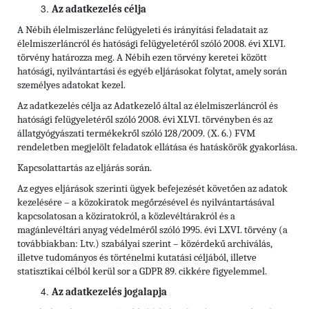
Az adatkezelés célja
A Nébih élelmiszerlánc felügyeleti és irányítási feladatait az
élelmiszerláncról és hatósági felügyeletéről szóló 2008. évi XLVI.
törvény határozza meg. A Nébih ezen törvény keretei között
hatósági, nyilvántartási és egyéb eljárásokat folytat, amely során
személyes adatokat kezel.
Az adatkezelés célja az Adatkezelő által az élelmiszerláncról és
hatósági felügyeletéről szóló 2008. évi XLVI. törvényben és az
állatgyógyászati termékekről szóló 128/2009. (X. 6.) FVM
rendeletben megjelölt feladatok ellátása és hatáskörök gyakorlása.
Kapcsolattartás az eljárás során.
Az egyes eljárások szerinti ügyek befejezését követően az adatok
kezelésére – a közokiratok megőrzésével és nyilvántartásával
kapcsolatosan a köziratokról, a közlevéltárakról és a
magánlevéltári anyag védelméről szóló 1995. évi LXVI. törvény (a
továbbiakban: Ltv.) szabályai szerint – közérdekű archiválás,
illetve tudományos és történelmi kutatási céljából, illetve
statisztikai célból kerül sor a GDPR 89. cikkére figyelemmel.
Az adatkezelés jogalapja