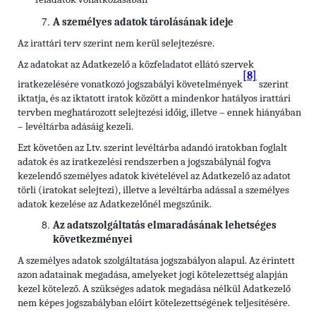
A személyes adatok tárolásának ideje
Az irattári terv szerint nem kerül selejtezésre.
Az adatokat az Adatkezelő a közfeladatot ellátó szervek
[8]
iratkezelésére vonatkozó jogszabályi követelmények
szerint
iktatja, és az iktatott iratok között a mindenkor hatályos irattári
tervben meghatározott selejtezési időig, illetve – ennek hiányában
– levéltárba adásáig kezeli.
Ezt követően az Ltv. szerint levéltárba adandó iratokban foglalt
adatok és az iratkezelési rendszerben a jogszabálynál fogva
kezelendő személyes adatok kivételével az Adatkezelő az adatot
törli (iratokat selejtezi), illetve a levéltárba adással a személyes
adatok kezelése az Adatkezelőnél megszűnik.
Az adatszolgáltatás elmaradásának lehetséges
következményei
A személyes adatok szolgáltatása jogszabályon alapul. Az érintett
azon adatainak megadása, amelyeket jogi kötelezettség alapján
kezel kötelező. A szükséges adatok megadása nélkül Adatkezelő
nem képes jogszabályban előírt kötelezettségének teljesítésére.