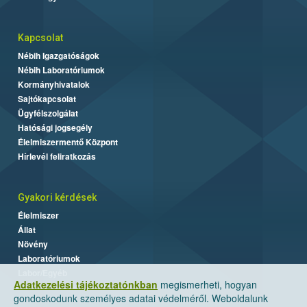
Kapcsolat
Nébih Igazgatóságok
Nébih Laboratóriumok
Kormányhivatalok
Sajtókapcsolat
Ügyfélszolgálat
Hatósági jogsegély
Élelmiszermentő Központ
Hírlevél feliratkozás
Gyakori kérdések
Élelmiszer
Állat
Növény
Laboratóriumok
Labor/Egyéb
Adatkezelési tájékoztatónkban
megismerheti, hogyan
gondoskodunk személyes adatai védelméről. Weboldalunk