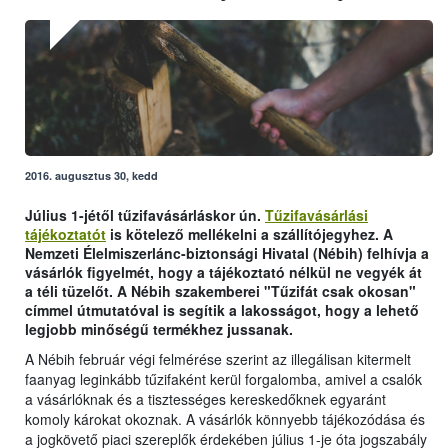
2016. augusztus 30, kedd
Július 1-jétől tűzifavásárláskor ún.
Tűzifavásárlási
tájékoztatót
is kötelező mellékelni a szállítójegyhez. A
Nemzeti Élelmiszerlánc-biztonsági Hivatal (Nébih) felhívja a
vásárlók figyelmét, hogy a tájékoztató nélkül ne vegyék át
a téli tüzelőt. A Nébih szakemberei "Tűzifát csak okosan"
címmel útmutatóval is segítik a lakosságot, hogy a lehető
legjobb minőségű termékhez jussanak.
A Nébih február végi felmérése szerint az illegálisan kitermelt
faanyag leginkább tűzifaként kerül forgalomba, amivel a csalók
a vásárlóknak és a tisztességes kereskedőknek egyaránt
komoly károkat okoznak. A vásárlók könnyebb tájékozódása és
a jogkövető piaci szereplők érdekében július 1-je óta jogszabály