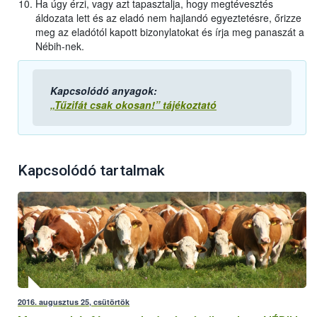
Ha úgy érzi, vagy azt tapasztalja, hogy megtévesztés
áldozata lett és az eladó nem hajlandó egyeztetésre, őrizze
meg az eladótól kapott bizonylatokat és írja meg panaszát a
Nébih-nek.
Kapcsolódó anyagok:
„Tűzifát csak okosan!” tájékoztató
Kapcsolódó tartalmak
2016. augusztus 25, csütörtök