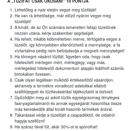
A „TŰZIFÁT CSAK OKOSAN!” 10 PONTJA
Lehetőleg a nyár elején vegye meg tűzifáját!
Ha van rá lehetősége, már előző nyáron vegye meg
tüzelőjét!
A kínált, de az Ön számára ismeretlen fafajú tüzelőnek
nézzen utána, kérje szakember segítségét.
Ha teheti, inkább köbméterben mérve, térfogatra vegye a
tüzelőt, így könnyebben ellenőrizhető a mennyisége, a fa
víztartalma pedig nem befolyásolja a megvett mennyiséget!
Ha tömegre vásárol tűzifát, figyeljen oda, hogy csak
hitelesített mérlegen mért, mérlegjegy, vagy más,
mérlegelést hitelesítő dokumentum alapján kiállított számla
birtokában fizessen.
Csak olyan legálisan működő értékesítőtől vásároljon,
aki/amely a termékre vonatkozó adatokkal ellátott
szállítójegyet és tűzifavásárlási tájékoztatót is biztosít.
Győződjön meg az adott tűzifa egységcsomag tényleges
faanyagtartalmáról és annak egységárát hasonlítsa össze
más kereskedők által kínált hasonló termékek árával.
Takarással védje a tüzelőjét a csapadéktól, de oldalról
hagyja szellőzni!
Ha száraz fával fűt, akár 30%-ot is spórolhat!