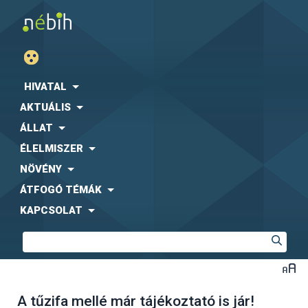
HIVATAL
AKTUÁLIS
ÁLLAT
ÉLELMISZER
NÖVÉNY
ÁTFOGÓ TÉMÁK
KAPCSOLAT
A tűzifa mellé már tájékoztató is jár!