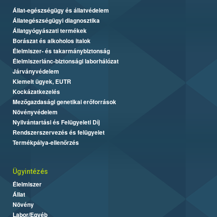
Állat-egészségügy és állatvédelem
Állategészségügyi diagnosztika
Állatgyógyászati termékek
Borászat és alkoholos italok
Élelmiszer- és takarmánybiztonság
Élelmiszerlánc-biztonsági laborhálózat
Járványvédelem
Kiemelt ügyek, EUTR
Kockázatkezelés
Mezőgazdasági genetikai erőforrások
Növényvédelem
Nyilvántartási és Felügyeleti Díj
Rendszerszervezés és felügyelet
Termékpálya-ellenőrzés
Ügyintézés
Élelmiszer
Állat
Növény
Labor/Egyéb