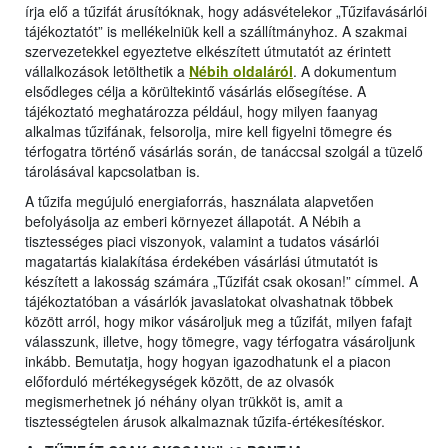
írja elő a tűzifát árusítóknak, hogy adásvételekor „Tűzifavásárlói
tájékoztatót” is mellékelniük kell a szállítmányhoz. A szakmai
szervezetekkel egyeztetve elkészített útmutatót az érintett
vállalkozások letölthetik a
Nébih oldaláról
. A dokumentum
elsődleges célja a körültekintő vásárlás elősegítése. A
tájékoztató meghatározza például, hogy milyen faanyag
alkalmas tűzifának, felsorolja, mire kell figyelni tömegre és
térfogatra történő vásárlás során, de tanáccsal szolgál a tüzelő
tárolásával kapcsolatban is.
A tűzifa megújuló energiaforrás, használata alapvetően
befolyásolja az emberi környezet állapotát. A Nébih a
tisztességes piaci viszonyok, valamint a tudatos vásárlói
magatartás kialakítása érdekében vásárlási útmutatót is
készített a lakosság számára „Tűzifát csak okosan!” címmel. A
tájékoztatóban a vásárlók javaslatokat olvashatnak többek
között arról, hogy mikor vásároljuk meg a tűzifát, milyen fafajt
válasszunk, illetve, hogy tömegre, vagy térfogatra vásároljunk
inkább. Bemutatja, hogy hogyan igazodhatunk el a piacon
előforduló mértékegységek között, de az olvasók
megismerhetnek jó néhány olyan trükköt is, amit a
tisztességtelen árusok alkalmaznak tűzifa-értékesítéskor.