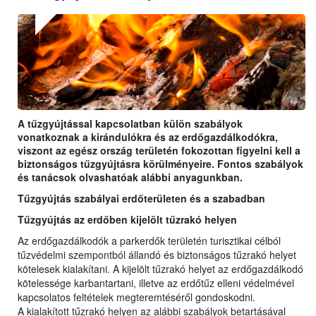
A tűzgyújtással kapcsolatban külön szabályok
vonatkoznak a kirándulókra és az erdőgazdálkodókra,
viszont az egész ország területén fokozottan figyelni kell a
biztonságos tűzgyújtásra körülményeire. Fontos szabályok
és tanácsok olvashatóak alábbi anyagunkban.
Tűzgyújtás szabályai erdőterületen és a szabadban
Tűzgyújtás az erdőben kijelölt tűzrakó helyen
Az erdőgazdálkodók a parkerdők területén turisztikai célból
tűzvédelmi szempontból állandó és biztonságos tűzrakó helyet
kötelesek kialakítani. A kijelölt tűzrakó helyet az erdőgazdálkodó
kötelessége karbantartani, illetve az erdőtűz elleni védelmével
kapcsolatos feltételek megteremtéséről gondoskodni.
A kialakított tűzrakó helyen az alábbi szabályok betartásával