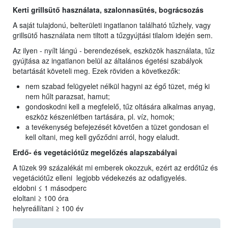
Kerti grillsütő használata, szalonnasütés, bográcsozás
A saját tulajdonú, belterületi ingatlanon található tűzhely, vagy
grillsütő használata nem tiltott a tűzgyújtási tilalom idején sem.
Az ilyen - nyílt lángú - berendezések, eszközök használata, tűz
gyújtása az ingatlanon belül az általános égetési szabályok
betartását követeli meg. Ezek röviden a következők:
nem szabad felügyelet nélkül hagyni az égő tüzet, még ki
nem hűlt parazsat, hamut;
gondoskodni kell a megfelelő, tűz oltására alkalmas anyag,
eszköz készenlétben tartására, pl. víz, homok;
a tevékenység befejezését követően a tüzet gondosan el
kell oltani, meg kell győződni arról, hogy elaludt.
Erdő- és vegetációtűz megelőzés alapszabályai
A tüzek 99 százalékát mi emberek okozzuk, ezért az erdőtűz és
vegetációtűz elleni legjobb védekezés az odafigyelés.
eldobni ≤ 1 másodperc
eloltani ≥ 100 óra
helyreállítani ≥ 100 év