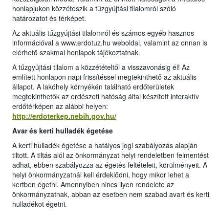
honlapjukon közzéteszik a tűzgyújtási tilalomról szóló
határozatot és térképet.
Az aktuális tűzgyújtási tilalomról és számos egyéb hasznos
információval a www.erdotuz.hu weboldal, valamint az onnan is
elérhető szakmai honlapok tájékoztatnak.
A tűzgyújtási tilalom a közzétételtől a visszavonásig él! Az
említett honlapon napi frissítéssel megtekinthető az aktuális
állapot. A lakóhely környékén található erdőterületek
megtekinthetők az erdészeti hatóság által készített interaktív
erdőtérképen az alábbi helyen:
http://erdoterkep.nebih.gov.hu/
Avar és kerti hulladék égetése
A kerti hulladék égetése a hatályos jogi szabályozás alapján
tiltott. A tiltás alól az önkormányzat helyi rendeletben felmentést
adhat, ebben szabályozza az égetés feltételeit, körülményeit. A
helyi önkormányzatnál kell érdeklődni, hogy mikor lehet a
kertben égetni. Amennyiben nincs ilyen rendelete az
önkormányzatnak, abban az esetben nem szabad avart és kerti
hulladékot égetni.