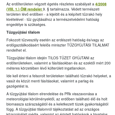
Az erdőterületen végzett égetés részletes szabályait a
4/2008
(VIII. 1.) ÖM rendelet
9. § tartalmazza. Védett természeti
területen lévő erdőben - a kijelölt és a kiépített tűzrakó hely
kivételével - tűz gyújtásához a természetvédelmi hatóság
engedélye is szükséges.
Tűzgyújtási tilalom
Fokozott tűzveszély esetén az erdészeti hatóság és/vagy az
erdőgazdálkodásért felelős miniszter TŰZGYÚJTÁSI TILALMAT
rendelhet el.
Tűzgyújtási tilalom idején TILOS TÜZET GYÚJTANI az
erdőterületeken, valamint a fásításokban és az ezektől mért 200
méteres körzetében lévő külterületi ingatlanokon.
Ide kell érteni a felsorolt területeken található tűzrakó helyeket, a
vasút és közút menti fásításokat, valamint a parlag és
gazégetést is.
A tűzgyújtási tilalom elrendelése és PRk visszavonása a
meteorológiai körülményektől, az erdőben található élő és holt
biomassza szárazságától és a keletkezett tüzek gyakoriságától
függ. A tűzgyújtási tilalomról tájékoztatást ad az országos
közszolgálati média, valamint az érintett hatóságok a hivatalos