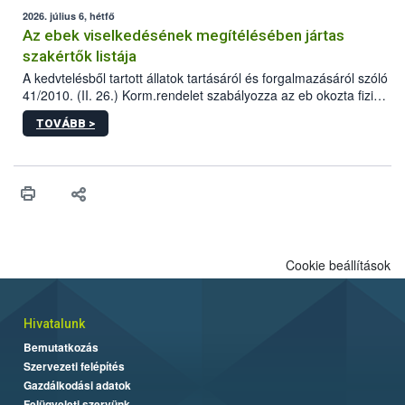
2026. július 6, hétfő
Az ebek viselkedésének megítélésében jártas
szakértők listája
A kedvtelésből tartott állatok tartásáról és forgalmazásáról szóló
41/2010. (II. 26.) Korm.rendelet szabályozza az eb okozta fizikai
sérülés, illetve ennek veszélye keletkezésekor felmerülő
TOVÁBB >
hatósági feladatokat, valamint a veszélyes eb tartását és annak
engedélyezését. Ezen eljárások során szükség esetén be kell
vonni az ebek viselkedésének megítélésében jártas szakértőt.
Cookie beállítások
Hivatalunk
Bemutatkozás
Szervezeti felépítés
Gazdálkodási adatok
Felügyeleti szervünk