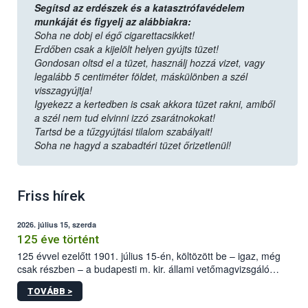
Segítsd az erdészek és a katasztrófavédelem
munkáját és figyelj az alábbiakra:
Soha ne dobj el égő cigarettacsikket!
Erdőben csak a kijelölt helyen gyújts tüzet!
Gondosan oltsd el a tüzet, használj hozzá vizet, vagy
legalább 5 centiméter földet, máskülönben a szél
visszagyújtja!
Igyekezz a kertedben is csak akkora tüzet rakni, amiből
a szél nem tud elvinni izzó zsarátnokokat!
Tartsd be a tűzgyújtási tilalom szabályait!
Soha ne hagyd a szabadtéri tüzet őrizetlenül!
Friss hírek
2026. július 15, szerda
125 éve történt
125 évvel ezelőtt 1901. július 15-én, költözött be – igaz, még
csak részben – a budapesti m. kir. állami vetőmagvizsgáló
állomás a Kis Rókus utca 15. szám alatti, Czigler Győző által
TOVÁBB >
tervezett új épületébe.