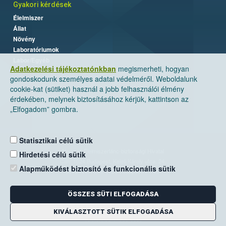
Gyakori kérdések
Élelmiszer
Állat
Növény
Laboratóriumok
Labor/Egyéb
Adatkezelési tájékoztatónkban
megismerheti, hogyan
gondoskodunk személyes adatai védelméről. Weboldalunk
cookie-kat (sütiket) használ a jobb felhasználói élmény
érdekében, melynek biztosításához kérjük, kattintson az
„Elfogadom” gombra.
Statisztikai célú sütik
Nemzeti Élelmiszerlánc-biztonsági Hivatal
Hirdetési célú sütik
Cím: 1024 Budapest, Keleti Károly utca. 24.
Alapműködést biztosító és funkcionális sütik
Levelezési cím: 1525 Budapest. Pf. 30.
ÖSSZES SÜTI ELFOGADÁSA
E-mail:
ugyfelszolgalat@nebih.gov.hu
Zöld szám: 06-80/263-244
KIVÁLASZTOTT SÜTIK ELFOGADÁSA
Telefon: 06-1/ 336-9000