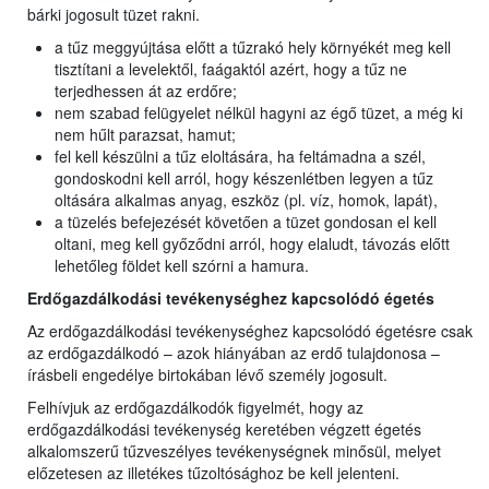
bárki jogosult tüzet rakni.
a tűz meggyújtása előtt a tűzrakó hely környékét meg kell
tisztítani a levelektől, faágaktól azért, hogy a tűz ne
terjedhessen át az erdőre;
nem szabad felügyelet nélkül hagyni az égő tüzet, a még ki
nem hűlt parazsat, hamut;
fel kell készülni a tűz eloltására, ha feltámadna a szél,
gondoskodni kell arról, hogy készenlétben legyen a tűz
oltására alkalmas anyag, eszköz (pl. víz, homok, lapát),
a tüzelés befejezését követően a tüzet gondosan el kell
oltani, meg kell győződni arról, hogy elaludt, távozás előtt
lehetőleg földet kell szórni a hamura.
Erdőgazdálkodási tevékenységhez kapcsolódó égetés
Az erdőgazdálkodási tevékenységhez kapcsolódó égetésre csak
az erdőgazdálkodó – azok hiányában az erdő tulajdonosa –
írásbeli engedélye birtokában lévő személy jogosult.
Felhívjuk az erdőgazdálkodók figyelmét, hogy az
erdőgazdálkodási tevékenység keretében végzett égetés
alkalomszerű tűzveszélyes tevékenységnek minősül, melyet
előzetesen az illetékes tűzoltósághoz be kell jelenteni.