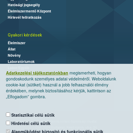
Hatósági jogsegély
Élelmiszermentő Központ
Hírlevél feliratkozás
Gyakori kérdések
Élelmiszer
Állat
Növény
Laboratóriumok
Labor/Egyéb
Adatkezelési tájékoztatónkban
megismerheti, hogyan
gondoskodunk személyes adatai védelméről. Weboldalunk
cookie-kat (sütiket) használ a jobb felhasználói élmény
érdekében, melynek biztosításához kérjük, kattintson az
„Elfogadom” gombra.
Statisztikai célú sütik
Nemzeti Élelmiszerlánc-biztonsági Hivatal
Hirdetési célú sütik
Cím: 1024 Budapest, Keleti Károly utca. 24.
Alapműködést biztosító és funkcionális sütik
Levelezési cím: 1525 Budapest. Pf. 30.