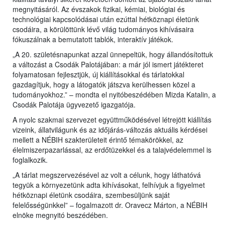
megnyitásáról. Az évszakok fizikai, kémiai, biológiai és
technológiai kapcsolódásai után ezúttal hétköznapi életünk
csodáira, a körülöttünk lévő világ tudományos kihívásaira
fókuszálnak a bemutatott tablók, interaktív játékok.
„A 20. születésnapunkat azzal ünnepeltük, hogy állandósítottuk
a változást a Csodák Palotájában: a már jól ismert játékteret
folyamatosan fejlesztjük, új kiállításokkal és tárlatokkal
gazdagítjuk, hogy a látogatók játszva kerülhessen közel a
tudományokhoz.” – mondta el nyitóbeszédében Mizda Katalin, a
Csodák Palotája ügyvezető igazgatója.
A nyolc szakmai szervezet együttműködésével létrejött kiállítás
vizeink, állatvilágunk és az időjárás-változás aktuális kérdései
mellett a NÉBIH szakterületeit érintő témakörökkel, az
élelmiszerpazarlással, az erdőtüzekkel és a talajvédelemmel is
foglalkozik.
„A tárlat megszervezésével az volt a célunk, hogy láthatóvá
tegyük a környezetünk adta kihívásokat, felhívjuk a figyelmet
hétköznapi életünk csodáira, szembesüljünk saját
felelősségünkkel” – fogalmazott dr. Oravecz Márton, a NÉBIH
elnöke megnyitó beszédében.