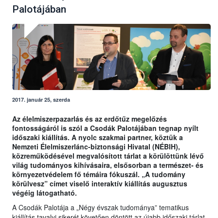
Palotájában
2017. január 25, szerda
Az élelmiszerpazarlás és az erdőtűz megelőzés
fontosságáról is szól a Csodák Palotájában tegnap nyílt
időszaki kiállítás. A nyolc szakmai partner, köztük a
Nemzeti Élelmiszerlánc-biztonsági Hivatal (NÉBIH),
közreműködésével megvalósított tárlat a körülöttünk lévő
világ tudományos kihívásaira, elsősorban a természet- és
környezetvédelem fő témáira fókuszál. „A tudomány
körülvesz” címet viselő interaktív kiállítás augusztus
végéig látogatható.
A Csodák Palotája a „Négy évszak tudománya” tematikus
kiállítás tavalyi sikerét követően döntött az újabb időszaki tárlat