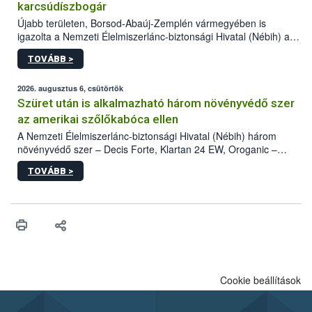
karcsúdíszbogár
Újabb területen, Borsod-Abaúj-Zemplén vármegyében is
igazolta a Nemzeti Élelmiszerlánc-biztonsági Hivatal (Nébih) a
kőrisrontó karcsúdíszbogár (Agrilus planipennis) jelenlétét. A
TOVÁBB >
kártevőt nem csak színcsapdában találták meg, de már fertőzött
fában is azonosították. A növényvédelmi szakemberek folytatják
az intenzív felderítést, emellett az intézkedéseket a szlovák
2026. augusztus 6, csütörtök
hatósággal is összehangolják a terjedés megállítása érdekében.
Szüret után is alkalmazható három növényvédő szer
az amerikai szőlőkabóca ellen
A Nemzeti Élelmiszerlánc-biztonsági Hivatal (Nébih) három
növényvédő szer – Decis Forte, Klartan 24 EW, Oroganic –
engedélyokiratát módosította, így azok a szüretet követően,
TOVÁBB >
egészen a vesszőérettség (BBCH 91) stádiumáig
felhasználhatóak a szőlőben. A kiterjesztések célja, hogy a korai
érésű szőlőkben is legyen lehetőség a károsító elleni további
védekezésre. Az Oroganic készítmény kis kiszerelésben kiskerti
felhasználók számára is elérhető és ökológiai termesztésben is
engedélyezett.
Cookie beállítások