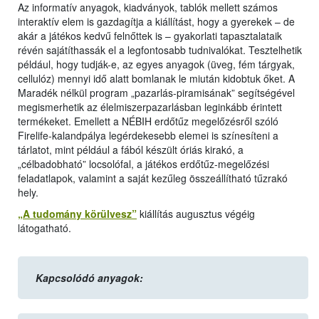
Az informatív anyagok, kiadványok, tablók mellett számos
interaktív elem is gazdagítja a kiállítást, hogy a gyerekek – de
akár a játékos kedvű felnőttek is – gyakorlati tapasztalataik
révén sajátíthassák el a legfontosabb tudnivalókat. Tesztelhetik
például, hogy tudják-e, az egyes anyagok (üveg, fém tárgyak,
cellulóz) mennyi idő alatt bomlanak le miután kidobtuk őket. A
Maradék nélkül program „pazarlás-piramisának” segítségével
megismerhetik az élelmiszerpazarlásban leginkább érintett
termékeket. Emellett a NÉBIH erdőtűz megelőzésről szóló
Firelife-kalandpálya legérdekesebb elemei is színesíteni a
tárlatot, mint például a fából készült óriás kirakó, a
„célbadobható” locsolófal, a játékos erdőtűz-megelőzési
feladatlapok, valamint a saját kezűleg összeállítható tűzrakó
hely.
„A tudomány körülvesz”
kiállítás augusztus végéig
látogatható.
Kapcsolódó anyagok: