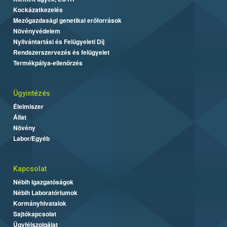
Kockázatkezelés
Mezőgazdasági genetikai erőforrások
Növényvédelem
Nyilvántartási és Felügyeleti Díj
Rendszerszervezés és felügyelet
Termékpálya-ellenőrzés
Ügyintézés
Élelmiszer
Állat
Növény
Labor/Egyéb
Kapcsolat
Nébih Igazgatóságok
Nébih Laboratóriumok
Kormányhivatalok
Sajtókapcsolat
Ügyfélszolgálat