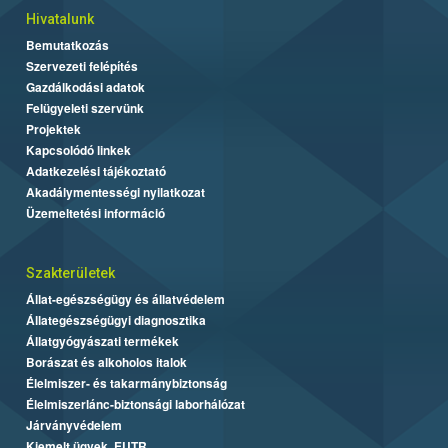
Hivatalunk
Bemutatkozás
Szervezeti felépítés
Gazdálkodási adatok
Felügyeleti szervünk
Projektek
Kapcsolódó linkek
Adatkezelési tájékoztató
Akadálymentességi nyilatkozat
Üzemeltetési információ
Szakterületek
Állat-egészségügy és állatvédelem
Állategészségügyi diagnosztika
Állatgyógyászati termékek
Borászat és alkoholos italok
Élelmiszer- és takarmánybiztonság
Élelmiszerlánc-biztonsági laborhálózat
Járványvédelem
Kiemelt ügyek, EUTR