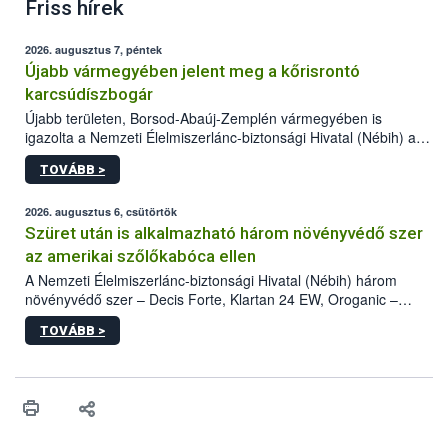
Friss hírek
2026. augusztus 7, péntek
Újabb vármegyében jelent meg a kőrisrontó
karcsúdíszbogár
Újabb területen, Borsod-Abaúj-Zemplén vármegyében is
igazolta a Nemzeti Élelmiszerlánc-biztonsági Hivatal (Nébih) a
kőrisrontó karcsúdíszbogár (Agrilus planipennis) jelenlétét. A
TOVÁBB >
kártevőt nem csak színcsapdában találták meg, de már fertőzött
fában is azonosították. A növényvédelmi szakemberek folytatják
az intenzív felderítést, emellett az intézkedéseket a szlovák
2026. augusztus 6, csütörtök
hatósággal is összehangolják a terjedés megállítása érdekében.
Szüret után is alkalmazható három növényvédő szer
az amerikai szőlőkabóca ellen
A Nemzeti Élelmiszerlánc-biztonsági Hivatal (Nébih) három
növényvédő szer – Decis Forte, Klartan 24 EW, Oroganic –
engedélyokiratát módosította, így azok a szüretet követően,
TOVÁBB >
egészen a vesszőérettség (BBCH 91) stádiumáig
felhasználhatóak a szőlőben. A kiterjesztések célja, hogy a korai
érésű szőlőkben is legyen lehetőség a károsító elleni további
védekezésre. Az Oroganic készítmény kis kiszerelésben kiskerti
felhasználók számára is elérhető és ökológiai termesztésben is
engedélyezett.