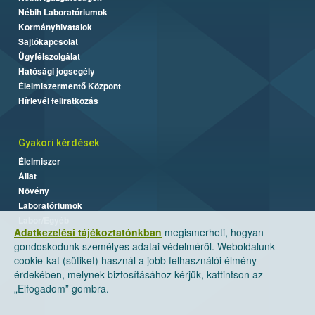
Nébih Laboratóriumok
Kormányhivatalok
Sajtókapcsolat
Ügyfélszolgálat
Hatósági jogsegély
Élelmiszermentő Központ
Hírlevél feliratkozás
Gyakori kérdések
Élelmiszer
Állat
Növény
Laboratóriumok
Labor/Egyéb
Adatkezelési tájékoztatónkban
megismerheti, hogyan
gondoskodunk személyes adatai védelméről. Weboldalunk
cookie-kat (sütiket) használ a jobb felhasználói élmény
érdekében, melynek biztosításához kérjük, kattintson az
„Elfogadom” gombra.