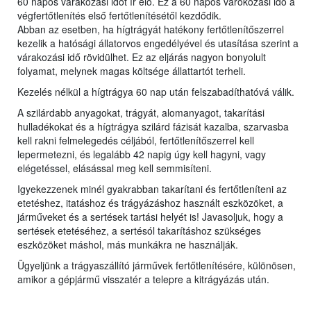
60 napos várakozási időt ír elő. Ez a 60 napos várokozási idő a
végfertőtlenítés első fertőtlenítésétől kezdődik.
Abban az esetben, ha hígtrágyát hatékony fertőtlenítőszerrel
kezelik a hatósági állatorvos engedélyével és utasítása szerint a
várakozási idő rövidülhet. Ez az eljárás nagyon bonyolult
folyamat, melynek magas költsége állattartót terheli.
Kezelés nélkül a hígtrágya 60 nap után felszabadíthatóvá válik.
A szilárdabb anyagokat, trágyát, alomanyagot, takarítási
hulladékokat és a hígtrágya szilárd fázisát kazalba, szarvasba
kell rakni felmelegedés céljából, fertőtlenítőszerrel kell
lepermetezni, és legalább 42 napig úgy kell hagyni, vagy
elégetéssel, elásással meg kell semmisíteni.
Igyekezzenek minél gyakrabban takarítani és fertőtleníteni az
etetéshez, itatáshoz és trágyázáshoz használt eszközöket, a
járműveket és a sertések tartási helyét is! Javasoljuk, hogy a
sertések etetéséhez, a sertésól takarításhoz szükséges
eszközöket máshol, más munkákra ne használják.
Ügyeljünk a trágyaszállító járművek fertőtlenítésére, különösen,
amikor a gépjármű visszatér a telepre a kitrágyázás után.