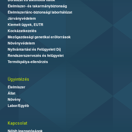
Élelmiszer- és takarmánybiztonság
Élelmiszerlánc-biztonsági laborhálózat
Járványvédelem
Kiemelt ügyek, EUTR
Kockázatkezelés
Mezőgazdasági genetikai erőforrások
Növényvédelem
Nyilvántartási és Felügyeleti Díj
Rendszerszervezés és felügyelet
Termékpálya-ellenőrzés
Ügyintézés
Élelmiszer
Állat
Növény
Labor/Egyéb
Kapcsolat
Nébih Igazgatóságok