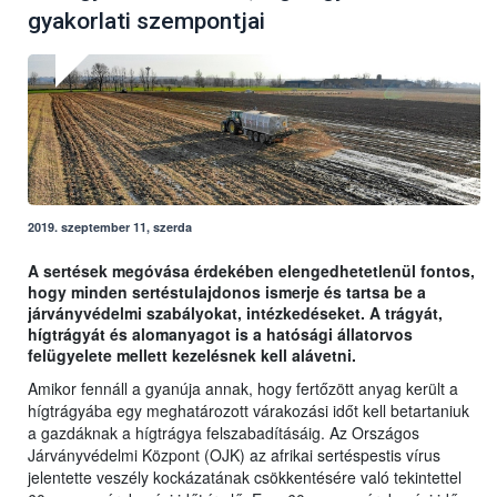
gyakorlati szempontjai
2019. szeptember 11, szerda
A sertések megóvása érdekében elengedhetetlenül fontos,
hogy minden sertéstulajdonos ismerje és tartsa be a
járványvédelmi szabályokat, intézkedéseket. A trágyát,
hígtrágyát és alomanyagot is a hatósági állatorvos
felügyelete mellett kezelésnek kell alávetni.
Amikor fennáll a gyanúja annak, hogy fertőzött anyag került a
hígtrágyába egy meghatározott várakozási időt kell betartaniuk
a gazdáknak a hígtrágya felszabadításáig. Az Országos
Járványvédelmi Központ (OJK) az afrikai sertéspestis vírus
jelentette veszély kockázatának csökkentésére való tekintettel