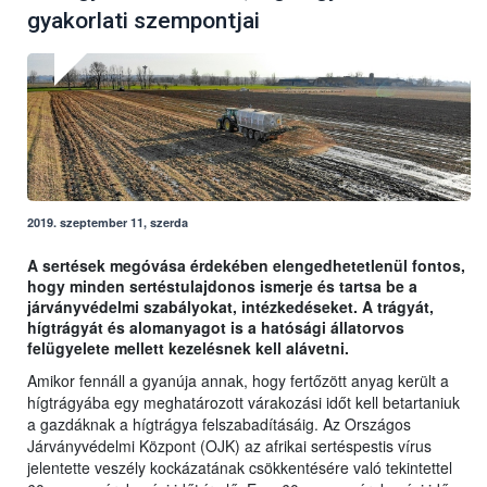
gyakorlati szempontjai
2019. szeptember 11, szerda
A sertések megóvása érdekében elengedhetetlenül fontos,
hogy minden sertéstulajdonos ismerje és tartsa be a
járványvédelmi szabályokat, intézkedéseket. A trágyát,
hígtrágyát és alomanyagot is a hatósági állatorvos
felügyelete mellett kezelésnek kell alávetni.
Amikor fennáll a gyanúja annak, hogy fertőzött anyag került a
hígtrágyába egy meghatározott várakozási időt kell betartaniuk
a gazdáknak a hígtrágya felszabadításáig. Az Országos
Járványvédelmi Központ (OJK) az afrikai sertéspestis vírus
jelentette veszély kockázatának csökkentésére való tekintettel