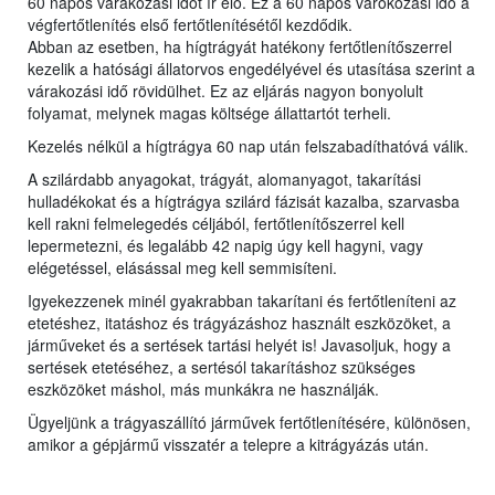
60 napos várakozási időt ír elő. Ez a 60 napos várokozási idő a
végfertőtlenítés első fertőtlenítésétől kezdődik.
Abban az esetben, ha hígtrágyát hatékony fertőtlenítőszerrel
kezelik a hatósági állatorvos engedélyével és utasítása szerint a
várakozási idő rövidülhet. Ez az eljárás nagyon bonyolult
folyamat, melynek magas költsége állattartót terheli.
Kezelés nélkül a hígtrágya 60 nap után felszabadíthatóvá válik.
A szilárdabb anyagokat, trágyát, alomanyagot, takarítási
hulladékokat és a hígtrágya szilárd fázisát kazalba, szarvasba
kell rakni felmelegedés céljából, fertőtlenítőszerrel kell
lepermetezni, és legalább 42 napig úgy kell hagyni, vagy
elégetéssel, elásással meg kell semmisíteni.
Igyekezzenek minél gyakrabban takarítani és fertőtleníteni az
etetéshez, itatáshoz és trágyázáshoz használt eszközöket, a
járműveket és a sertések tartási helyét is! Javasoljuk, hogy a
sertések etetéséhez, a sertésól takarításhoz szükséges
eszközöket máshol, más munkákra ne használják.
Ügyeljünk a trágyaszállító járművek fertőtlenítésére, különösen,
amikor a gépjármű visszatér a telepre a kitrágyázás után.