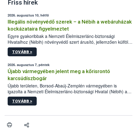
Friss hírek
2026. augusztus 10, hétfő
Illegális növényvédő szerek – a Nébih a webáruházak
kockázataira figyelmeztet
Egyre gyakoribbak a Nemzeti Élelmiszerlánc-biztonsági
Hivatalhoz (Nébih) növényvédő szert árusító, jellemzően külföldi
honlapok kapcsán érkező bejelentések. Emellett az ilyen
TOVÁBB >
termékeket kínáló kéretlen online reklámok mennyisége is
számottevően megnövekedett az elmúlt időszakban. A Nébih
összegyűjtötte az illegális növényvédő szerek kapcsán
2026. augusztus 7, péntek
előforduló árulkodó jeleket, valamint a webáruházakból való
Újabb vármegyében jelent meg a kőrisrontó
vásárlás kockázatait.
karcsúdíszbogár
Újabb területen, Borsod-Abaúj-Zemplén vármegyében is
igazolta a Nemzeti Élelmiszerlánc-biztonsági Hivatal (Nébih) a
kőrisrontó karcsúdíszbogár (Agrilus planipennis) jelenlétét. A
TOVÁBB >
kártevőt nem csak színcsapdában találták meg, de már fertőzött
fában is azonosították. A növényvédelmi szakemberek folytatják
az intenzív felderítést, emellett az intézkedéseket a szlovák
hatósággal is összehangolják a terjedés megállítása érdekében.