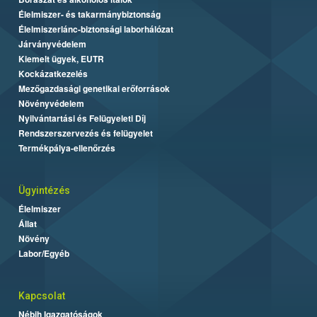
Élelmiszer- és takarmánybiztonság
Élelmiszerlánc-biztonsági laborhálózat
Járványvédelem
Kiemelt ügyek, EUTR
Kockázatkezelés
Mezőgazdasági genetikai erőforrások
Növényvédelem
Nyilvántartási és Felügyeleti Díj
Rendszerszervezés és felügyelet
Termékpálya-ellenőrzés
Ügyintézés
Élelmiszer
Állat
Növény
Labor/Egyéb
Kapcsolat
Nébih Igazgatóságok