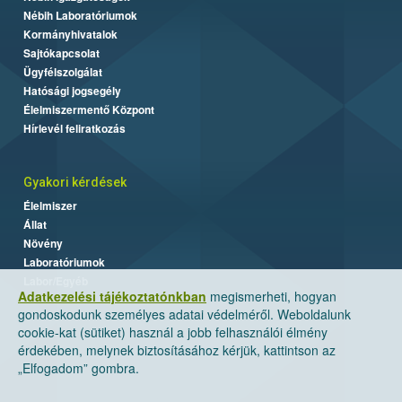
Nébih Laboratóriumok
Kormányhivatalok
Sajtókapcsolat
Ügyfélszolgálat
Hatósági jogsegély
Élelmiszermentő Központ
Hírlevél feliratkozás
Gyakori kérdések
Élelmiszer
Állat
Növény
Laboratóriumok
Labor/Egyéb
Adatkezelési tájékoztatónkban
megismerheti, hogyan
gondoskodunk személyes adatai védelméről. Weboldalunk
cookie-kat (sütiket) használ a jobb felhasználói élmény
érdekében, melynek biztosításához kérjük, kattintson az
„Elfogadom” gombra.