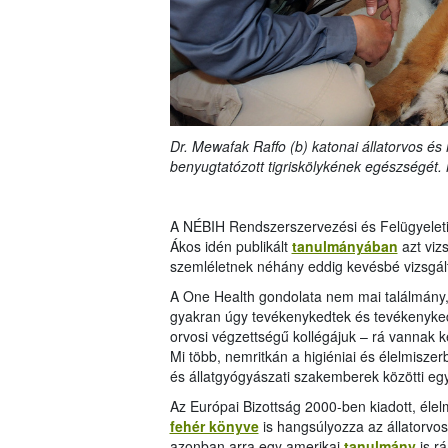
Dr. Mewafak Raffo (b) katonai állatorvos és 
benyugtatózott tigriskölykének egészségé
A NÉBIH Rendszerszervezési és Felügyeleti 
Ákos idén publikált
tanulmányában
azt viz
szemléletnek néhány eddig kevésbé vizsgált 
A One Health gondolata nem mai találmány,
gyakran úgy tevékenykedtek és tevékenyked
orvosi végzettségű kollégájuk – rá vannak k
Mi több, nemritkán a higiéniai és élelmisze
és állatgyógyászati szakemberek közötti eg
Az Európai Bizottság 2000-ben kiadott, élel
fehér könyve
is hangsúlyozza az állatorvo
azonban arra egy amerikai
tanulmány
is r