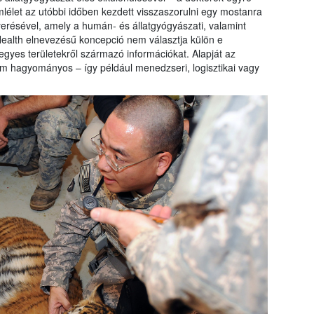
mlélet az utóbbi időben kezdett visszaszorulni egy mostanra
yerésével, amely a humán- és állatgyógyászati, valamint
 Health elnevezésű koncepció nem választja külön e
gyes területekről származó információkat. Alapját az
 nem hagyományos – így például menedzseri, logisztikai vagy