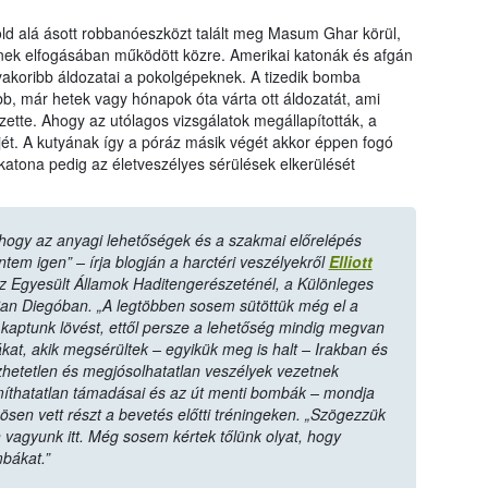
öld alá ásott robbanóeszközt talált meg Masum Ghar körül,
ek elfogásában működött közre. Amerikai katonák és afgán
gyakoribb áldozatai a pokolgépeknek. A tizedik bomba
öbb, már hetek vagy hónapok óta várta ott áldozatát, ami
zette. Ahogy az utólagos vizsgálatok megállapították, a
jét. A kutyának így a póráz másik végét akkor éppen fogó
 katona pedig az életveszélyes sérülések elkerülését
hogy az anyagi lehetőségek és a szakmai előrelépés
tem igen” – írja blogján a harctéri veszélyekről
Elliott
 az Egyesült Államok Haditengerészeténél, a Különleges
n Diegóban. „A legtöbben sosem sütöttük még el a
kaptunk lövést, ettől persze a lehetőség mindig megvan
at, akik megsérültek – egyikük meg is halt – Irakban és
hetetlen és megjósolhatatlan veszélyek vezetnek
ámíthatatlan támadásai és az út menti bombák – mondja
ösen vett részt a bevetés előtti tréningeken. „Szögezzük
n vagyunk itt. Még sosem kértek tőlünk olyat, hogy
bákat.”