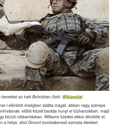
 bevetést az iraki Buhrizban (fotó:
Wikipedia
)
har-i előretolt őrségben találta magát, abban nagy szerepe
fonhívásnak: előbb közeli barátja hunyt el tűzharcokban, majd
egy közúti robbantásban. Williams tizedes ekkor döntötte el,
n a helye, ahol Dinomt bombakereső szimata életeket