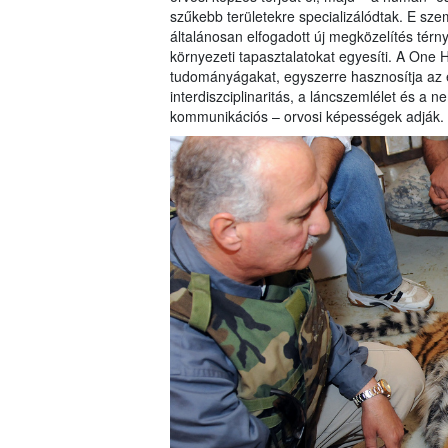
szűkebb területekre specializálódtak. E sze
általánosan elfogadott új megközelítés térn
környezeti tapasztalatokat egyesíti. A One
tudományágakat, egyszerre hasznosítja az e
interdiszciplinaritás, a láncszemlélet és a
kommunikációs – orvosi képességek adják.