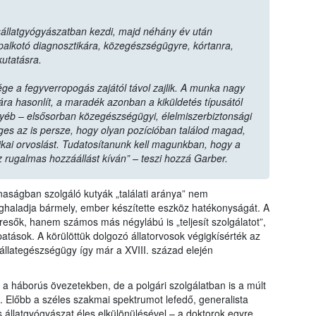
kisállatgyógyászatban kezdi, majd néhány év után
épalkotó diagnosztikára, közegészségügyre, kórtanra,
kutatásra.
ge a fegyverropogás zajától távol zajlik. A munka nagy
gára hasonlít, a maradék azonban a kiküldetés típusától
yéb – elsősorban közegészségügyi, élelmiszerbiztonsági
ges az is persze, hogy olyan pozícióban találod magad,
ikai orvoslást. Tudatosítanunk kell magunkban, hogy a
Ez rugalmas hozzáállást kíván” – teszi hozzá Garber.
naságban szolgáló kutyák „találati aránya” nem
haladja bármely, ember készítette eszköz hatékonyságát. A
ők, hanem számos más négylábú is „teljesít szolgálatot”,
tások. A körülöttük dolgozó állatorvosok végigkísérték az
 állategészségügy így már a XVIII. század elején
ak a háborús övezetekben, de a polgári szolgálatban is a múlt
. Előbb a széles szakmai spektrumot lefedő, generalista
s állatgyógyászat éles elkülönülésével – a doktorok egyre