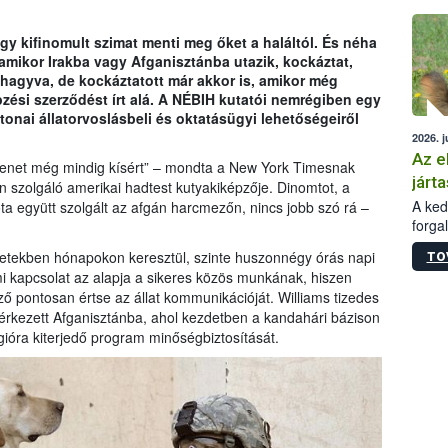
épüle
egy kifinomult szimat menti meg őket a haláltól. És néha
 amikor Irakba vagy Afganisztánba utazik, kockáztat,
elhagyva, de kockáztatott már akkor is, amikor még
épzési szerződést írt alá. A NÉBIH kutatói nemrégiben egy
onai állatorvoslásbeli és oktatásügyi lehetőségeiről
2026. j
Az e
jelenet még mindig kísért” – mondta a New York Timesnak
járta
an szolgáló amerikai hadtest kutyakiképzője. Dinomtot, a
A kedv
a együtt szolgált az afgán harcmezőn, nincs jobb szó rá –
forga
Korm.
etekben hónapokon keresztül, szinte huszonnégy órás napi
TO
sérül
mi kapcsolat az alapja a sikeres közös munkának, hiszen
felme
ző pontosan értse az állat kommunikációját. Williams tizedes
veszé
 érkezett Afganisztánba, ahol kezdetben a kandahári bázison
Ezen 
égióra kiterjedő program minőségbiztosítását.
vonni
jártas