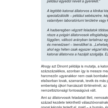
például egyedül neveli a gyerekét.”
A legtöbb katonai állatorvos a klinikai 
specializálódik – például sebészetre, k
valamilyen laboratóriumi területre vagy 
A hadseregben végzett feladatok többsé
része a polgári állatorvosok elfoglaltsá
függően, változó arányban tartalmaz eg
és menedzseri – teendőket is. „Lehetsé
ahol egy héten csak egyszer végzel klin
katonai állatorvos a hazáját szolgálja. 
Ahogy azt Dinomt példája is mutatja, a kato
százszázalékos, azonban így is messze meg
harcmezőn ugyanakkor nem csak bombakeres
elsősorban lovak, szamarak, tevék és más pa
emberiség újkori harcászati történelmét, az
nemzetbiztonsági fontosságúvá vált.
Ami az állatorvosok feladatait illeti, nemcs
század kezdete tekinthető választóvonalnak
orvosi képzés terjedt el, majd – a humán- é