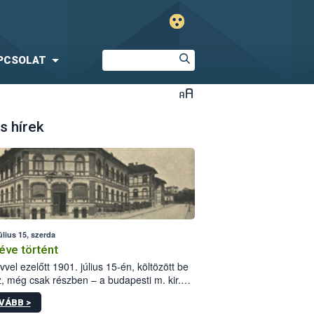
PCSOLAT
s hírek
úlius 15, szerda
éve történt
vvel ezelőtt 1901. július 15-én, költözött be
z, még csak részben – a budapesti m. kir.
i vetőmagvizsgáló állomás a Kis Rókus utca
VÁBB >
ám alatti, Czigler Győző által tervezett új