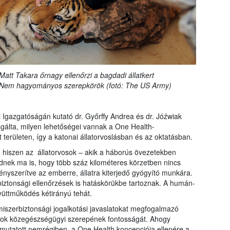
Matt Takara őrnagy ellenőrzi a bagdadi állatkert
t. Nem hagyományos szerepkörök (fotó: The US Army)
Igazgatóságán kutató dr. Győrffy Andrea és dr. Jóźwiak
sgálta, milyen lehetőségei vannak a One Health-
területen, így a katonai állatorvoslásban és az oktatásban.
 hiszen az állatorvosok – akik a háborús övezetekben
nek ma is, hogy több száz kilométeres körzetben nincs
ényszerítve az emberre, állatra kiterjedő gyógyító munkára.
rbiztonsági ellenőrzések is hatáskörükbe tartoznak. A humán-
yüttműködés kétirányú tehát.
miszerbiztonsági jogalkotási javaslatokat megfogalmazó
sok közegészségügyi szerepének fontosságát. Ahogy
ámutatott nemrégiben, a One Health koncepciója ellenére a