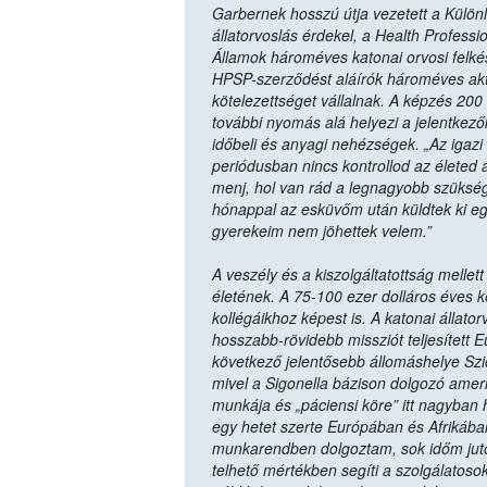
Garbernek hosszú útja vezetett a Külön
állatorvoslás érdekel, a Health Profes
Államok hároméves katonai orvosi felkés
HPSP-szerződést aláírók hároméves aktív 
kötelezettséget vállalnak. A képzés 200
további nyomás alá helyezi a jelentkező
időbeli és anyagi nehézségek. „Az igazi
periódusban nincs kontrollod az életed 
menj, hol van rád a legnagyobb szükség.
hónappal az esküvőm után küldtek ki e
gyerekeim nem jöhettek velem.”
A veszély és a kiszolgáltatottság mellett
életének. A 75-100 ezer dolláros éves k
kollégáikhoz képest is. A katonai állator
hosszabb-rövidebb missziót teljesített E
következő jelentősebb állomáshelye Szicí
mivel a Sigonella bázison dolgozó ameri
munkája és „páciensi köre” itt nagyban h
egy hetet szerte Európában és Afrikában
munkarendben dolgoztam, sok időm juto
telhető mértékben segíti a szolgálatoso