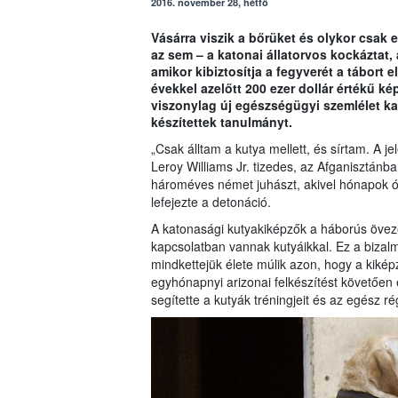
2016. november 28, hétfő
Vásárra viszik a bőrüket és olykor csak 
az sem – a katonai állatorvos kockáztat,
amikor kibiztosítja a fegyverét a tábort 
évekkel azelőtt 200 ezer dollár értékű k
viszonylag új egészségügyi szemlélet kat
készítettek tanulmányt.
„Csak álltam a kutya mellett, és sírtam. A 
Leroy Williams Jr. tizedes, az Afganisztánb
hároméves német juhászt, akivel hónapok ót
lefejezte a detonáció.
A katonasági kutyakiképzők a háborús övez
kapcsolatban vannak kutyáikkal. Ez a bizal
mindkettejük élete múlik azon, hogy a kikép
egyhónapnyi arizonai felkészítést követően
segítette a kutyák tréningjeit és az egész r