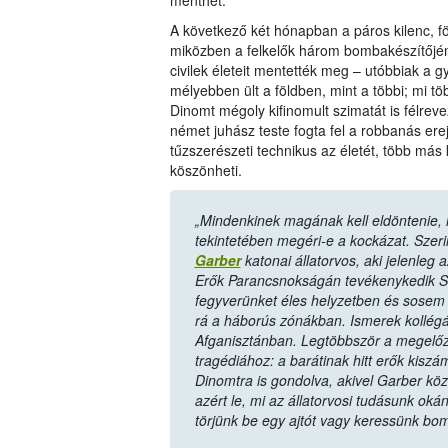
menthet.
A következő két hónapban a páros kilenc, f
miközben a felkelők három bombakészítőjén
civilek életeit mentették meg – utóbbiak a 
mélyebben ült a földben, mint a többi; mi t
Dinomt mégoly kifinomult szimatát is félreve
német juhász teste fogta fel a robbanás ere
tűzszerészeti technikus az életét, több más
köszönheti.
„Mindenkinek magának kell eldöntenie, 
tekintetében megéri-e a kockázat. Szerin
Garber
katonai állatorvos, aki jelenleg
Erők Parancsnokságán tevékenykedik Sa
fegyverünket éles helyzetben és sosem 
rá a háborús zónákban. Ismerek kollégák
Afganisztánban. Legtöbbször a megelőz
tragédiához: a barátinak hitt erők kisz
Dinomtra is gondolva, akivel Garber köz
azért le, mi az állatorvosi tudásunk oká
törjünk be egy ajtót vagy keressünk bom