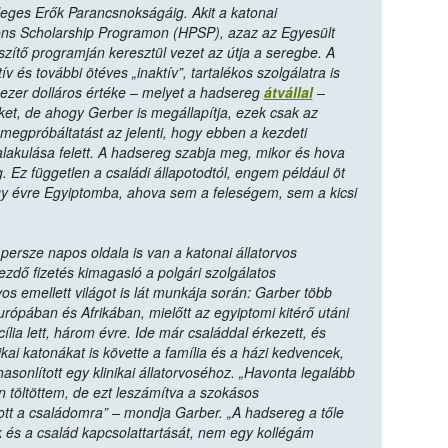
leges Erők Parancsnokságáig. Akit a katonai
sions Scholarship Programon (HPSP), azaz az Egyesült
zítő programján keresztül vezet az útja a seregbe. A
és további ötéves „inaktív”, tartalékos szolgálatra is
 ezer dolláros értéke – melyet a hadsereg
átvállal
–
ket, de ahogy Gerber is megállapítja, ezek csak az
 megpróbáltatást az jelenti, hogy ebben a kezdeti
alakulása felett. A hadsereg szabja meg, mikor és hova
 Ez független a családi állapotodtól, engem például öt
gy évre Egyiptomba, ahova sem a feleségem, sem a kicsi
 persze napos oldala is van a katonai állatorvos
ezdő fizetés kimagasló a polgári szolgálatos
vos emellett világot is lát munkája során: Garber több
urópában és Afrikában, mielőtt az egyiptomi kitérő utáni
lia lett, három évre. Ide már családdal érkezett, és
kai katonákat is követte a família és a házi kedvencek,
asonlított egy klinikai állatorvoséhoz. „Havonta legalább
 töltöttem, de ezt leszámítva a szokásos
tt a családomra” – mondja Garber. „A hadsereg a tőle
k és a család kapcsolattartását, nem egy kollégám