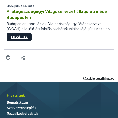
2026. július 14, kedd
Állategészségügyi Világszervezet állatjóléti ülése
Budapesten
Budapesten tartották az Állategészségügyi Világszervezet
(WOAH) állatjólétért felelős szakértői találkozóját június 29. és
július 2. között. Az Agrár- és Élelmiszergazdaságért Felelős
TOVÁBB >
Minisztérium (AÉM) és a Nemzeti Élelmiszerlánc-biztonsági
Hivatal (Nébih) szervezésével megvalósult rendezvény célja a
gazdasági haszonállatok jólétének elősegítése volt az európai
régió országaiban. Az ülésen, több mint 50 résztvevő osztotta
meg tapasztalatait a gazdasági haszonállatok jólétének
fejlesztéséről.
Cookie beállítások
Hivatalunk
Bemutatkozás
Szervezeti felépítés
Gazdálkodási adatok