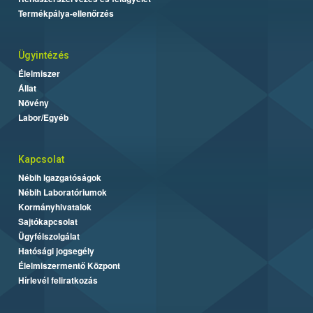
Termékpálya-ellenőrzés
Ügyintézés
Élelmiszer
Állat
Növény
Labor/Egyéb
Kapcsolat
Nébih Igazgatóságok
Nébih Laboratóriumok
Kormányhivatalok
Sajtókapcsolat
Ügyfélszolgálat
Hatósági jogsegély
Élelmiszermentő Központ
Hírlevél feliratkozás