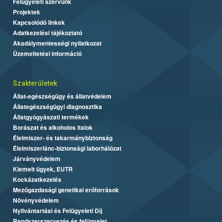
Felügyeleti szervünk
Projektek
Kapcsolódó linkek
Adatkezelési tájékoztató
Akadálymentességi nyilatkozat
Üzemeltetési információ
Szakterületek
Állat-egészségügy és állatvédelem
Állategészségügyi diagnosztika
Állatgyógyászati termékek
Borászat és alkoholos italok
Élelmiszer- és takarmánybiztonság
Élelmiszerlánc-biztonsági laborhálózat
Járványvédelem
Kiemelt ügyek, EUTR
Kockázatkezelés
Mezőgazdasági genetikai erőforrások
Növényvédelem
Nyilvántartási és Felügyeleti Díj
Rendszerszervezés és felügyelet