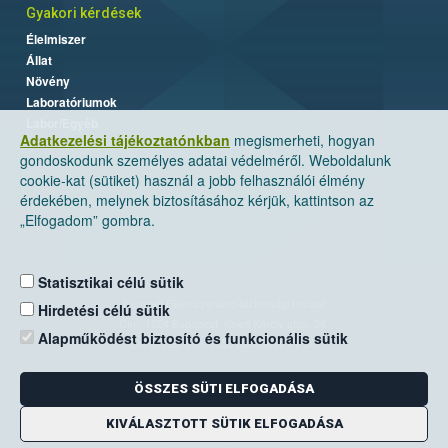
Gyakori kérdések
Élelmiszer
Állat
Növény
Laboratóriumok
Labor/Egyéb
Adatkezelési tájékoztatónkban
megismerheti, hogyan
gondoskodunk személyes adatai védelméről. Weboldalunk
cookie-kat (sütiket) használ a jobb felhasználói élmény
érdekében, melynek biztosításához kérjük, kattintson az
„Elfogadom” gombra.
Statisztikai célú sütik
Nemzeti Élelmiszerlánc-biztonsági Hivatal
Hirdetési célú sütik
Cím: 1024 Budapest, Keleti Károly utca. 24.
Alapműködést biztosító és funkcionális sütik
Levelezési cím: 1525 Budapest. Pf. 30.
ÖSSZES SÜTI ELFOGADÁSA
E-mail:
ugyfelszolgalat@nebih.gov.hu
Zöld szám: 06-80/263-244
KIVÁLASZTOTT SÜTIK ELFOGADÁSA
Telefon: 06-1/ 336-9000