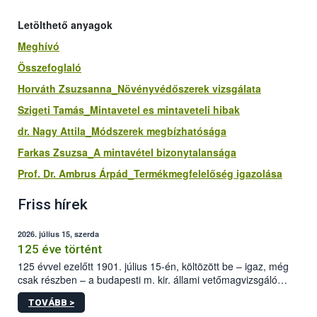
Letölthető anyagok
Meghívó
Összefoglaló
Horváth Zsuzsanna_Növényvédőszerek vizsgálata
Szigeti Tamás_Mintavetel es mintaveteli hibak
dr. Nagy Attila_Módszerek megbízhatósága
Farkas Zsuzsa_A mintavétel bizonytalansága
Prof. Dr. Ambrus Árpád_Termékmegfelelőség igazolása
Friss hírek
2026. július 15, szerda
125 éve történt
125 évvel ezelőtt 1901. július 15-én, költözött be – igaz, még
csak részben – a budapesti m. kir. állami vetőmagvizsgáló
állomás a Kis Rókus utca 15. szám alatti, Czigler Győző által
TOVÁBB >
tervezett új épületébe.