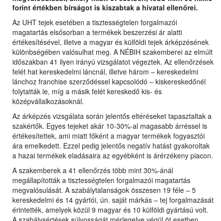
forint értékben bírságot is kiszabtak a hivatal ellenőrei.
Az UHT tejek esetében a tisztességtelen forgalmazói
magatartás elsősorban a termékek beszerzési ár alatti
értékesítésével, illetve a magyar és külföldi tejek árképzésének
különbségében valósulhat meg. A NÉBIH szakemberei az elmúlt
időszakban 41 ilyen irányú vizsgálatot végeztek. Az ellenőrzések
felét hat kereskedelmi láncnál, illetve három – kereskedelmi
lánchoz franchise szerződéssel kapcsolódó – kiskereskedőnél
folytatták le, míg a másik felét kereskedő kis- és
középvállalkozásoknál.
Az árképzés vizsgálata során jelentős eltéréseket tapasztaltak a
szakértők. Egyes tejeket akár 10-30%-al magasabb árréssel is
értékesítettek, ami miatt főként a magyar termékek fogyasztói
ára emelkedett. Ezzel pedig jelentős negatív hatást gyakoroltak
a hazai termékek eladásaira az egyébként is árérzékeny piacon.
A szakemberek a 41 ellenőrzés több mint 30%-ánál
megállapították a tisztességtelen forgalmazói magatartás
megvalósulását. A szabálytalanságok összesen 19 féle – 5
kereskedelmi és 14 gyártói, ún. saját márkás – tej forgalmazását
érintették, amelyek közül 9 magyar és 10 külföldi gyártású volt.
A szabálysértések súlyosságát mérlegelve végül öt esetben