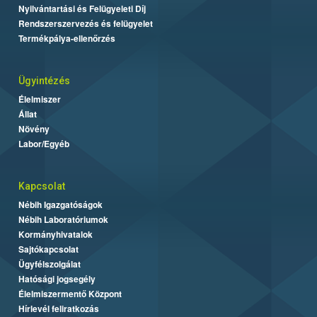
Nyilvántartási és Felügyeleti Díj
Rendszerszervezés és felügyelet
Termékpálya-ellenőrzés
Ügyintézés
Élelmiszer
Állat
Növény
Labor/Egyéb
Kapcsolat
Nébih Igazgatóságok
Nébih Laboratóriumok
Kormányhivatalok
Sajtókapcsolat
Ügyfélszolgálat
Hatósági jogsegély
Élelmiszermentő Központ
Hírlevél feliratkozás