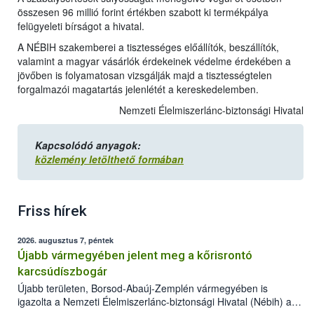
összesen 96 millió forint értékben szabott ki termékpálya
felügyeleti bírságot a hivatal.
A NÉBIH szakemberei a tisztességes előállítók, beszállítók,
valamint a magyar vásárlók érdekeinek védelme érdekében a
jövőben is folyamatosan vizsgálják majd a tisztességtelen
forgalmazói magatartás jelenlétét a kereskedelemben.
Nemzeti Élelmiszerlánc-biztonsági Hivatal
Kapcsolódó anyagok:
közlemény letölthető formában
Friss hírek
2026. augusztus 7, péntek
Újabb vármegyében jelent meg a kőrisrontó
karcsúdíszbogár
Újabb területen, Borsod-Abaúj-Zemplén vármegyében is
igazolta a Nemzeti Élelmiszerlánc-biztonsági Hivatal (Nébih) a