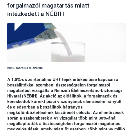
forgalmazói magatartás miatt
intézkedett a NÉBIH
2016. március 9, szerda
A 1,5%-os zsírtartalmú UHT tejek értékesítése kapcsán a
beszállítókkal szembeni tisztességtelen forgalmazói
magatartást vizsgálta a Nemzeti Élelmiszerlánc-biztonsági
Hivatal (NÉBIH). Az akció az előállítók, a forgalmazók és
kereskedők korrekt piaci viszonyának elemzésére irányult
és elsősorban a beszállítók hátrányos
megkülönböztetésének kiszűrését célozta. Az ellenőrzések
során a szakemberek a 41 vizsgálat több mint 30%-ánál
megállapították a tisztességtelen forgalmazói magatartás
megvalósulását, amely miatt öt esetben, több mint 96 millió