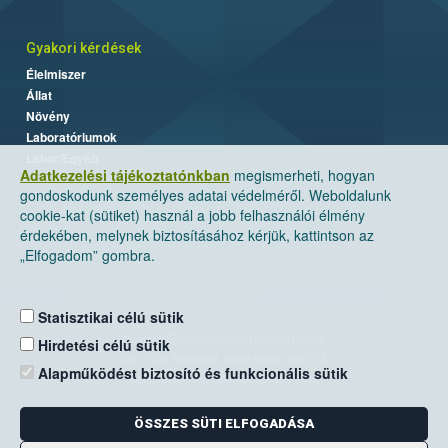
Gyakori kérdések
Élelmiszer
Állat
Növény
Laboratóriumok
Labor/Egyéb
Adatkezelési tájékoztatónkban
megismerheti, hogyan
gondoskodunk személyes adatai védelméről. Weboldalunk
cookie-kat (sütiket) használ a jobb felhasználói élmény
érdekében, melynek biztosításához kérjük, kattintson az
„Elfogadom” gombra.
Statisztikai célú sütik
Nemzeti Élelmiszerlánc-biztonsági Hivatal
Hirdetési célú sütik
Cím: 1024 Budapest, Keleti Károly utca. 24.
Alapműködést biztosító és funkcionális sütik
Levelezési cím: 1525 Budapest. Pf. 30.
ÖSSZES SÜTI ELFOGADÁSA
E-mail:
ugyfelszolgalat@nebih.gov.hu