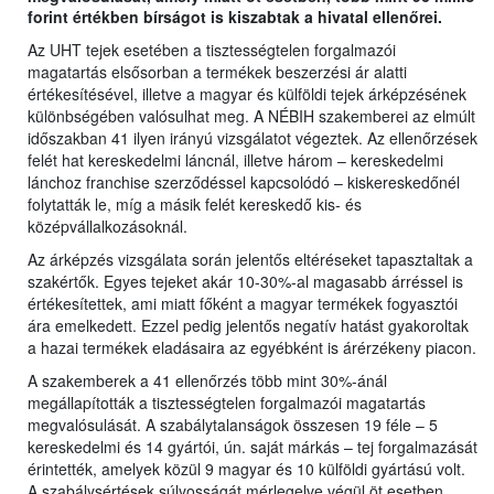
forint értékben bírságot is kiszabtak a hivatal ellenőrei.
Az UHT tejek esetében a tisztességtelen forgalmazói
magatartás elsősorban a termékek beszerzési ár alatti
értékesítésével, illetve a magyar és külföldi tejek árképzésének
különbségében valósulhat meg. A NÉBIH szakemberei az elmúlt
időszakban 41 ilyen irányú vizsgálatot végeztek. Az ellenőrzések
felét hat kereskedelmi láncnál, illetve három – kereskedelmi
lánchoz franchise szerződéssel kapcsolódó – kiskereskedőnél
folytatták le, míg a másik felét kereskedő kis- és
középvállalkozásoknál.
Az árképzés vizsgálata során jelentős eltéréseket tapasztaltak a
szakértők. Egyes tejeket akár 10-30%-al magasabb árréssel is
értékesítettek, ami miatt főként a magyar termékek fogyasztói
ára emelkedett. Ezzel pedig jelentős negatív hatást gyakoroltak
a hazai termékek eladásaira az egyébként is árérzékeny piacon.
A szakemberek a 41 ellenőrzés több mint 30%-ánál
megállapították a tisztességtelen forgalmazói magatartás
megvalósulását. A szabálytalanságok összesen 19 féle – 5
kereskedelmi és 14 gyártói, ún. saját márkás – tej forgalmazását
érintették, amelyek közül 9 magyar és 10 külföldi gyártású volt.
A szabálysértések súlyosságát mérlegelve végül öt esetben