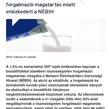
forgalmazói magatartás miatt
intézkedett a NÉBIH
2016. március 9, szerda
A 1,5%-os zsírtartalmú UHT tejek értékesítése kapcsán a
beszállítókkal szembeni tisztességtelen forgalmazói
magatartást vizsgálta a Nemzeti Élelmiszerlánc-biztonsági
Hivatal (NÉBIH). Az akció az előállítók, a forgalmazók és
kereskedők korrekt piaci viszonyának elemzésére irányult
és elsősorban a beszállítók hátrányos
megkülönböztetésének kiszűrését célozta. Az ellenőrzések
során a szakemberek a 41 vizsgálat több mint 30%-ánál
megállapították a tisztességtelen forgalmazói magatartás
megvalósulását, amely miatt öt esetben, több mint 96 millió