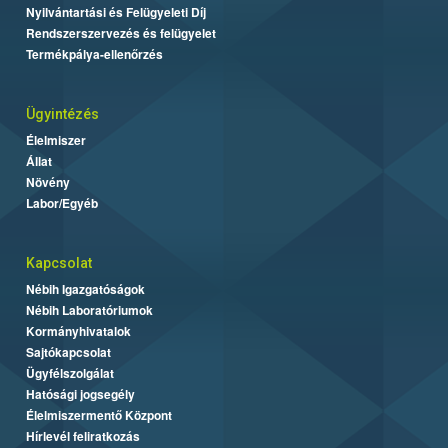
Nyilvántartási és Felügyeleti Díj
Rendszerszervezés és felügyelet
Termékpálya-ellenőrzés
Ügyintézés
Élelmiszer
Állat
Növény
Labor/Egyéb
Kapcsolat
Nébih Igazgatóságok
Nébih Laboratóriumok
Kormányhivatalok
Sajtókapcsolat
Ügyfélszolgálat
Hatósági jogsegély
Élelmiszermentő Központ
Hírlevél feliratkozás