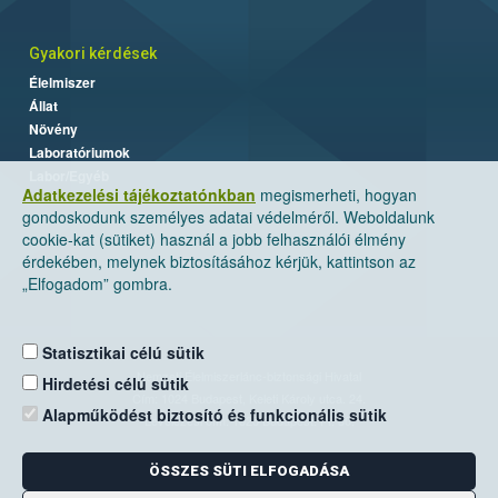
Gyakori kérdések
Élelmiszer
Állat
Növény
Laboratóriumok
Labor/Egyéb
Adatkezelési tájékoztatónkban
megismerheti, hogyan
gondoskodunk személyes adatai védelméről. Weboldalunk
cookie-kat (sütiket) használ a jobb felhasználói élmény
érdekében, melynek biztosításához kérjük, kattintson az
„Elfogadom” gombra.
Statisztikai célú sütik
Nemzeti Élelmiszerlánc-biztonsági Hivatal
Hirdetési célú sütik
Cím: 1024 Budapest, Keleti Károly utca. 24.
Alapműködést biztosító és funkcionális sütik
Levelezési cím: 1525 Budapest. Pf. 30.
ÖSSZES SÜTI ELFOGADÁSA
E-mail:
ugyfelszolgalat@nebih.gov.hu