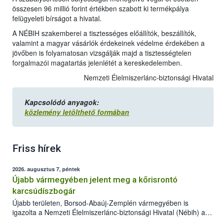
összesen 96 millió forint értékben szabott ki termékpálya
felügyeleti bírságot a hivatal.
A NÉBIH szakemberei a tisztességes előállítók, beszállítók,
valamint a magyar vásárlók érdekeinek védelme érdekében a
jövőben is folyamatosan vizsgálják majd a tisztességtelen
forgalmazói magatartás jelenlétét a kereskedelemben.
Nemzeti Élelmiszerlánc-biztonsági Hivatal
Kapcsolódó anyagok:
közlemény letölthető formában
Friss hírek
2026. augusztus 7, péntek
Újabb vármegyében jelent meg a kőrisrontó
karcsúdíszbogár
Újabb területen, Borsod-Abaúj-Zemplén vármegyében is
igazolta a Nemzeti Élelmiszerlánc-biztonsági Hivatal (Nébih) a