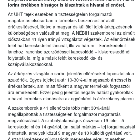
forint értékben bírságot is kiszabtak a hivatal ellenőrei.
Az UHT tejek esetében a tisztességtelen forgalmazói
magatartás elsősorban a termékek beszerzési ár alatti
értékesítésével, illetve a magyar és külföldi tejek árképzésének
különbségében valósulhat meg. A NÉBIH szakemberei az elmúlt
időszakban 41 ilyen irányú vizsgálatot végeztek. Az ellenőrzések
felét hat kereskedelmi láncnál, illetve három – kereskedelmi
lánchoz franchise szerződéssel kapcsolódó – kiskereskedőnél
folytatták le, míg a másik felét kereskedő kis- és
középvállalkozásoknál.
Az árképzés vizsgálata során jelentős eltéréseket tapasztaltak a
szakértők. Egyes tejeket akár 10-30%-al magasabb árréssel is
értékesítettek, ami miatt főként a magyar termékek fogyasztói
ára emelkedett. Ezzel pedig jelentős negatív hatást gyakoroltak
a hazai termékek eladásaira az egyébként is árérzékeny piacon.
A szakemberek a 41 ellenőrzés több mint 30%-ánál
megállapították a tisztességtelen forgalmazói magatartás
megvalósulását. A szabálytalanságok összesen 19 féle – 5
kereskedelmi és 14 gyártói, ún. saját márkás – tej forgalmazását
érintették, amelyek közül 9 magyar és 10 külföldi gyártású volt.
A szabálysértések súlyosságát mérlegelve végül öt esetben