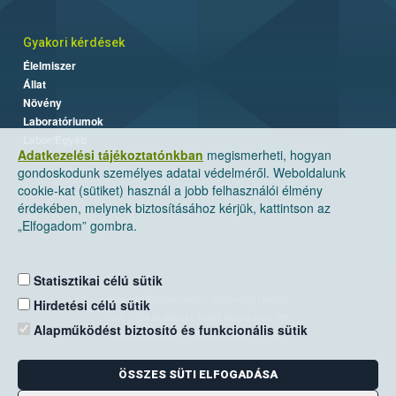
Gyakori kérdések
Élelmiszer
Állat
Növény
Laboratóriumok
Labor/Egyéb
Adatkezelési tájékoztatónkban
megismerheti, hogyan
gondoskodunk személyes adatai védelméről. Weboldalunk
cookie-kat (sütiket) használ a jobb felhasználói élmény
érdekében, melynek biztosításához kérjük, kattintson az
„Elfogadom” gombra.
Statisztikai célú sütik
Nemzeti Élelmiszerlánc-biztonsági Hivatal
Hirdetési célú sütik
Cím: 1024 Budapest, Keleti Károly utca. 24.
Alapműködést biztosító és funkcionális sütik
Levelezési cím: 1525 Budapest. Pf. 30.
ÖSSZES SÜTI ELFOGADÁSA
E-mail:
ugyfelszolgalat@nebih.gov.hu