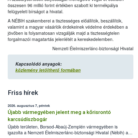
összesen 96 millió forint értékben szabott ki termékpálya
felügyeleti bírságot a hivatal.
A NÉBIH szakemberei a tisztességes előállítók, beszállítók,
valamint a magyar vásárlók érdekeinek védelme érdekében a
jövőben is folyamatosan vizsgálják majd a tisztességtelen
forgalmazói magatartás jelenlétét a kereskedelemben.
Nemzeti Élelmiszerlánc-biztonsági Hivatal
Kapcsolódó anyagok:
közlemény letölthető formában
Friss hírek
2026. augusztus 7, péntek
Újabb vármegyében jelent meg a kőrisrontó
karcsúdíszbogár
Újabb területen, Borsod-Abaúj-Zemplén vármegyében is
igazolta a Nemzeti Élelmiszerlánc-biztonsági Hivatal (Nébih) a