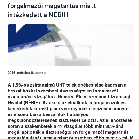
forgalmazói magatartás miatt
intézkedett a NÉBIH
2016. március 9, szerda
A 1,5%-os zsírtartalmú UHT tejek értékesítése kapcsán a
beszállítókkal szembeni tisztességtelen forgalmazói
magatartást vizsgálta a Nemzeti Élelmiszerlánc-biztonsági
Hivatal (NÉBIH). Az akció az előállítók, a forgalmazók és
kereskedők korrekt piaci viszonyának elemzésére irányult
és elsősorban a beszállítók hátrányos
megkülönböztetésének kiszűrését célozta. Az ellenőrzések
során a szakemberek a 41 vizsgálat több mint 30%-ánál
megállapították a tisztességtelen forgalmazói magatartás
megvalósulását, amely miatt öt esetben, több mint 96 millió