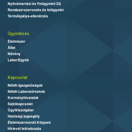
Nyilvántartási és Felügyeleti Díj
Rendszerszervezés és felügyelet
Termékpálya-ellenőrzés
Ügyintézés
Élelmiszer
Állat
Növény
Labor/Egyéb
Kapcsolat
Nébih Igazgatóságok
Nébih Laboratóriumok
Kormányhivatalok
Sajtókapcsolat
Ügyfélszolgálat
Hatósági jogsegély
Élelmiszermentő Központ
Hírlevél feliratkozás