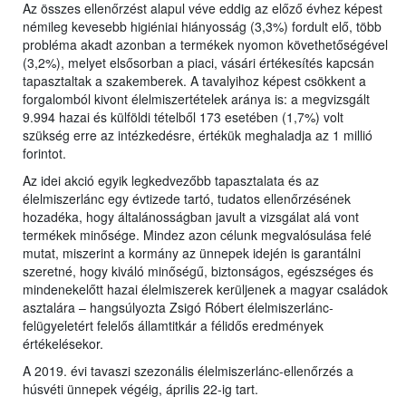
Az összes ellenőrzést alapul véve eddig az előző évhez képest
némileg kevesebb higiéniai hiányosság (3,3%) fordult elő, több
probléma akadt azonban a termékek nyomon követhetőségével
(3,2%), melyet elsősorban a piaci, vásári értékesítés kapcsán
tapasztaltak a szakemberek. A tavalyihoz képest csökkent a
forgalomból kivont élelmiszertételek aránya is: a megvizsgált
9.994 hazai és külföldi tételből 173 esetében (1,7%) volt
szükség erre az intézkedésre, értékük meghaladja az 1 millió
forintot.
Az idei akció egyik legkedvezőbb tapasztalata és az
élelmiszerlánc egy évtizede tartó, tudatos ellenőrzésének
hozadéka, hogy általánosságban javult a vizsgálat alá vont
termékek minősége. Mindez azon célunk megvalósulása felé
mutat, miszerint a kormány az ünnepek idején is garantálni
szeretné, hogy kiváló minőségű, biztonságos, egészséges és
mindenekelőtt hazai élelmiszerek kerüljenek a magyar családok
asztalára – hangsúlyozta Zsigó Róbert élelmiszerlánc-
felügyeletért felelős államtitkár a félidős eredmények
értékelésekor.
A 2019. évi tavaszi szezonális élelmiszerlánc-ellenőrzés a
húsvéti ünnepek végéig, április 22-ig tart.