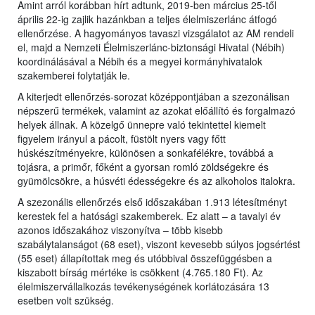
Amint arról korábban hírt adtunk, 2019-ben március 25-től
április 22-ig zajlik hazánkban a teljes élelmiszerlánc átfogó
ellenőrzése. A hagyományos tavaszi vizsgálatot az AM rendeli
el, majd a Nemzeti Élelmiszerlánc-biztonsági Hivatal (Nébih)
koordinálásával a Nébih és a megyei kormányhivatalok
szakemberei folytatják le.
A kiterjedt ellenőrzés-sorozat középpontjában a szezonálisan
népszerű termékek, valamint az azokat előállító és forgalmazó
helyek állnak. A közelgő ünnepre való tekintettel kiemelt
figyelem irányul a pácolt, füstölt nyers vagy főtt
húskészítményekre, különösen a sonkafélékre, továbbá a
tojásra, a primőr, főként a gyorsan romló zöldségekre és
gyümölcsökre, a húsvéti édességekre és az alkoholos italokra.
A szezonális ellenőrzés első időszakában 1.913 létesítményt
kerestek fel a hatósági szakemberek. Ez alatt – a tavalyi év
azonos időszakához viszonyítva – több kisebb
szabálytalanságot (68 eset), viszont kevesebb súlyos jogsértést
(55 eset) állapítottak meg és utóbbival összefüggésben a
kiszabott bírság mértéke is csökkent (4.765.180 Ft). Az
élelmiszervállalkozás tevékenységének korlátozására 13
esetben volt szükség.