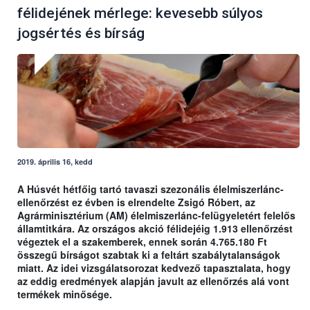
félidejének mérlege: kevesebb súlyos
jogsértés és bírság
2019. április 16, kedd
A Húsvét hétfőig tartó tavaszi szezonális élelmiszerlánc-
ellenőrzést ez évben is elrendelte Zsigó Róbert, az
Agrárminisztérium (AM) élelmiszerlánc-felügyeletért felelős
államtitkára. Az országos akció félidejéig 1.913 ellenőrzést
végeztek el a szakemberek, ennek során 4.765.180 Ft
összegű bírságot szabtak ki a feltárt szabálytalanságok
miatt. Az idei vizsgálatsorozat kedvező tapasztalata, hogy
az eddig eredmények alapján javult az ellenőrzés alá vont
termékek minősége.