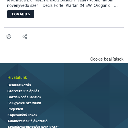
növényvédő szer – Decis Forte, Klartan 24 EW, Oroganic –
engedélyokiratát módosította, így azok a szüretet követően,
TOVÁBB >
egészen a vesszőérettség (BBCH 91) stádiumáig
felhasználhatóak a szőlőben. A kiterjesztések célja, hogy a korai
érésű szőlőkben is legyen lehetőség a károsító elleni további
védekezésre. Az Oroganic készítmény kis kiszerelésben kiskerti
felhasználók számára is elérhető és ökológiai termesztésben is
engedélyezett.
Cookie beállítások
Hivatalunk
Bemutatkozás
Szervezeti felépítés
Gazdálkodási adatok
Felügyeleti szervünk
Projektek
Kapcsolódó linkek
Adatkezelési tájékoztató
Akadálymentességi nyilatkozat