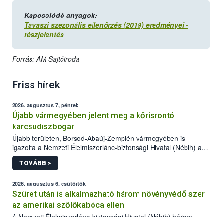
Kapcsolódó anyagok:
Tavaszi szezonális ellenőrzés (2019) eredményei -
részjelentés
Forrás: AM Sajtóiroda
Friss hírek
2026. augusztus 7, péntek
Újabb vármegyében jelent meg a kőrisrontó
karcsúdíszbogár
Újabb területen, Borsod-Abaúj-Zemplén vármegyében is
igazolta a Nemzeti Élelmiszerlánc-biztonsági Hivatal (Nébih) a
kőrisrontó karcsúdíszbogár (Agrilus planipennis) jelenlétét. A
TOVÁBB >
kártevőt nem csak színcsapdában találták meg, de már fertőzött
fában is azonosították. A növényvédelmi szakemberek folytatják
az intenzív felderítést, emellett az intézkedéseket a szlovák
2026. augusztus 6, csütörtök
hatósággal is összehangolják a terjedés megállítása érdekében.
Szüret után is alkalmazható három növényvédő szer
az amerikai szőlőkabóca ellen
A Nemzeti Élelmiszerlánc-biztonsági Hivatal (Nébih) három