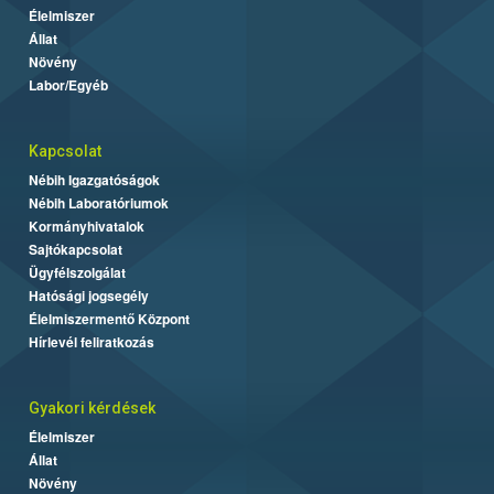
Élelmiszer
Állat
Növény
Labor/Egyéb
Kapcsolat
Nébih Igazgatóságok
Nébih Laboratóriumok
Kormányhivatalok
Sajtókapcsolat
Ügyfélszolgálat
Hatósági jogsegély
Élelmiszermentő Központ
Hírlevél feliratkozás
Gyakori kérdések
Élelmiszer
Állat
Növény