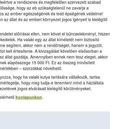
leértve a rendszeres és megfelelően szervezett szabad
előssége, hogy az eb szükségtelenül ne zavarja a
ntos az ember egészségének és testi épségének védelme!
 az állat és az emberi környezet jogos igényeit is kielégítő
rendelet előírásai ellen, nem követ el bűncselekményt, hiszen
edetek. Ha valaki egy az állat kíméletét nem biztosító
etne segíteni, akkor nem a rendőrséget, hanem a jegyzőt,
tot kell értesítenie. A kivizsgálást követően elsősorban a
 az állat gazdája. Amennyiben ennek nem tesz eleget, akkor
ynek alapösszege 15 000 Ft. Ez az összeg minősített
értékben – szorzókkal növelhető.
ozza, hogy ha valaki kutya tartására vállalkozik, tartsa
és mérlegelje, hogy meg tudja-e teremteni mind a háziállata
ezetének jogos elvárásait kielégítő körülményeket.
 elérhető
honlapunkon
.