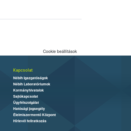
Cookie beállítások
Kapcsolat
Nébih Igazgatóságok
Nébih Laboratóriumok
Kormányhivatalok
Sajtókapcsolat
Ügyfélszolgálat
Hatósági jogsegély
Élelmiszermentő Központ
Hírlevél feliratkozás