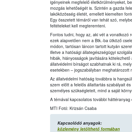
igényeinek megfelelő életkörülményeket, be
mozgás lehetőségét is. Szintén a gazda fel
lakóközösség életét, emellett kiemelten fo
Egy összetett témáról van tehát szó, melyben
feltételeket kell megteremteni.
Fontos tudni, hogy az, aki vét a vonatkozó 
ezek alapvetően nem a Btk.-ba ütköző cselek
módon, tartósan láncon tartott kutyán szer
illetve a hatósági állategészségügyi szolgála
hibák, hiányosságok javítására kötelezhető
állatvédelmi bírságot szabhatnak ki rá, mel
esetekben – jogszabályban meghatározott m
Az állatvédelmi hatóság továbbra is hangsúly
szem előtt a felelős állattartás szabályait 
személyes szükségleteit, mind a saját körny
A témával kapcsolatos további háttéranyag
MTI Fotó: Krizsán Csaba
Kapcsolódó anyagok:
közlemény letölthető formában