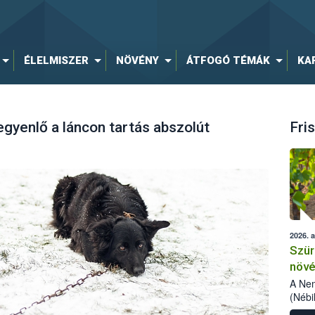
ÉLELMISZER
NÖVÉNY
ÁTFOGÓ TÉMÁK
KA
egyenlő a láncon tartás abszolút
Fris
2026. 
Szür
növé
szől
A Nem
(Nébi
Klart