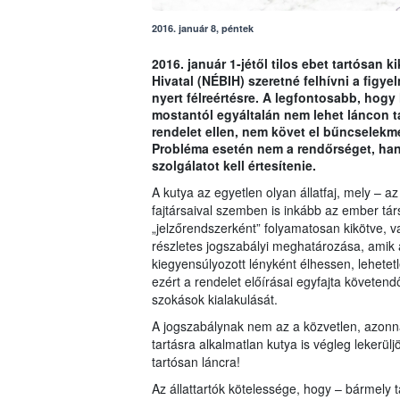
2016. január 8, péntek
2016. január 1-jétől tilos ebet tartósan k
Hivatal (NÉBIH) szeretné felhívni a figye
nyert félreértésre. A legfontosabb, hogy 
mostantól egyáltalán nem lehet láncon tar
rendelet ellen, nem követ el bűncselekmén
Probléma esetén nem a rendőrséget, hane
szolgálatot kell értesítenie.
A kutya az egyetlen olyan állatfaj, mely – 
fajtársaival szemben is inkább az ember tá
„jelzőrendszerként” folyamatosan kikötve, 
részletes jogszabályi meghatározása, amik a
kiegyensúlyozott lényként élhessen, lehetet
ezért a rendelet előírásai egyfajta követendő
szokások kialakulását.
A jogszabálynak nem az a közvetlen, azonna
tartásra alkalmatlan kutya is végleg lekerül
tartósan láncra!
Az állattartók kötelessége, hogy – bármely 