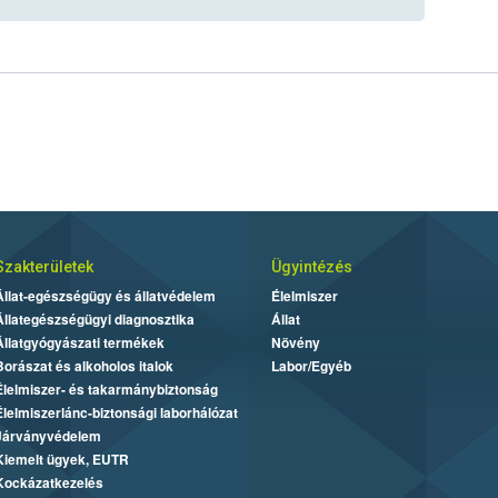
Szakterületek
Ügyintézés
Állat-egészségügy és állatvédelem
Élelmiszer
Állategészségügyi diagnosztika
Állat
Állatgyógyászati termékek
Növény
Borászat és alkoholos italok
Labor/Egyéb
Élelmiszer- és takarmánybiztonság
Élelmiszerlánc-biztonsági laborhálózat
Járványvédelem
Kiemelt ügyek, EUTR
Kockázatkezelés