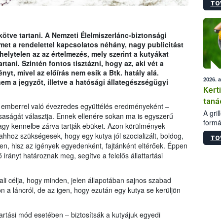
TO
módos
egész
felha
célja
ikötve tartani. A Nemzeti Élelmiszerlánc-biztonsági
lehet
lmet a rendelettel kapcsolatos néhány, nagy publicitást
Az Or
helytelen az az értelmezés, mely szerint a kutyákat
felha
tani. Szintén fontos tisztázni, hogy az, aki vét a
terme
yt, mivel az előírás nem esik a Btk. hatály alá.
2026. 
m a jegyzőt, illetve a hatósági állategészségügyi
Kert
taná
az emberrel való évezredes együttélés eredményeként –
A gri
rsaságát választja. Ennek ellenére sokan ma is egyszerű
formá
vagy kennelbe zárva tartják ebüket. Azon körülmények
romlá
hhoz szükségesek, hogy egy kutya jól szocializált, boldog,
TO
szapo
len, hisz az igények egyedenként, fajtánként eltérőek. Éppen
sütög
 irányt határoznak meg, segítve a felelős állattartási
techni
alapa
higié
li célja, hogy minden, jelen állapotában sajnos szabad
hőkez
jön a láncról, de az igen, hogy ezután egy kutya se kerüljön
tárol
Hivat
tartási mód esetében – biztosítsák a kutyájuk egyedi
a biz