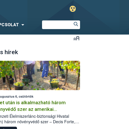
PCSOLAT
s hírek
augusztus 6, csütörtök
et után is alkalmazható három
nyvédő szer az amerikai
őkabóca ellen
zeti Élelmiszerlánc-biztonsági Hivatal
h) három növényvédő szer – Decis Forte,
an 24 EW, Oroganic – engedélyokiratát